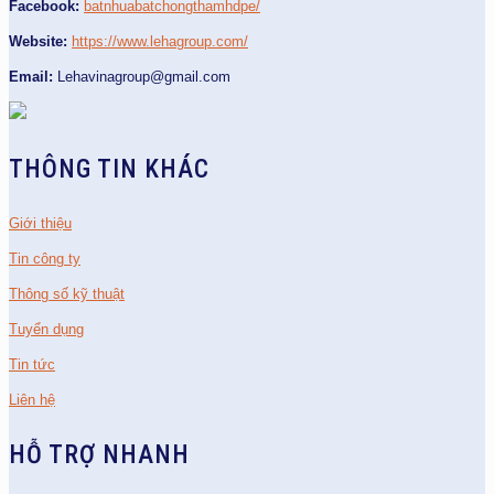
Facebook:
batnhuabatchongthamhdpe/
Website:
https://www.lehagroup.com/
Email:
Lehavinagroup@gmail.com
THÔNG TIN KHÁC
Giới thiệu
Tin công ty
Thông số kỹ thuật
Tuyển dụng
Tin tức
Liên hệ
HỖ TRỢ NHANH