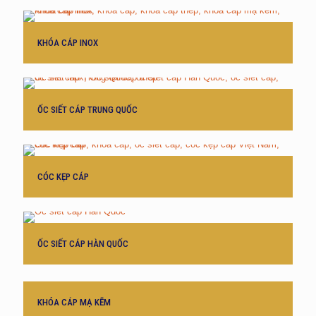
KHÓA CÁP INOX
ỐC SIẾT CÁP TRUNG QUỐC
CÓC KẸP CÁP
ỐC SIẾT CÁP HÀN QUỐC
KHÓA CÁP MẠ KẼM