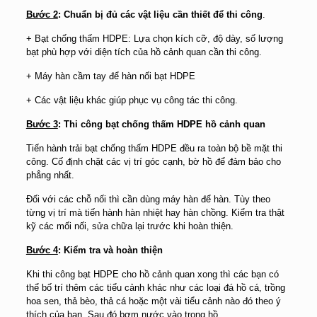
Bước 2
: Chuẩn bị đủ các vật liệu cần thiết để thi công
.
+ Bạt chống thấm HDPE: Lựa chọn kích cỡ, độ dày, số lượng
bạt phù hợp với diện tích của hồ cảnh quan cần thi công.
+ Máy hàn cầm tay để hàn nối bạt HDPE
+ Các vật liệu khác giúp phục vụ công tác thi công.
Bước 3
: Thi công bạt chống thấm HDPE hồ cảnh quan
Tiến hành trải bạt chống thấm HDPE đều ra toàn bộ bề mặt thi
công. Cố định chặt các vị trí góc cạnh, bờ hồ để đảm bảo cho
phẳng nhất.
Đối với các chỗ nối thì cần dùng máy hàn để hàn. Tùy theo
từng vị trí mà tiến hành hàn nhiệt hay hàn chồng. Kiểm tra thật
kỹ các mối nối, sửa chữa lại trước khi hoàn thiện.
Bước 4
: Kiểm tra và hoàn thiện
Khi thi công bạt HDPE cho hồ cảnh quan xong thì các bạn có
thể bố trí thêm các tiểu cảnh khác như các loại đá hồ cá, trồng
hoa sen, thả bèo, thả cá hoặc một vài tiểu cảnh nào đó theo ý
thích của bạn. Sau đó bơm nước vào trong hồ.