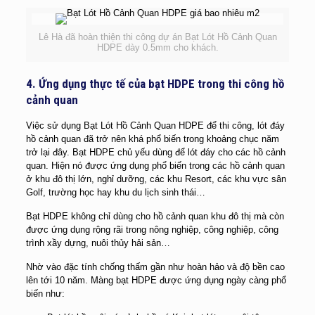
Lê Hà đã hoàn thiện thi công dự án Bạt Lót Hồ Cảnh Quan
HDPE dày 0.5mm cho khách.
4. Ứng dụng thực tế của bạt HDPE trong thi công hồ
cảnh quan
Việc sử dụng Bạt Lót Hồ Cảnh Quan HDPE để thi công, lót đáy
hồ cảnh quan đã trở nên khá phổ biến trong khoảng chục năm
trở lại đây. Bạt HDPE chủ yếu dùng để lót đáy cho các hồ cảnh
quan. Hiện nó được ứng dụng phổ biến trong các hồ cảnh quan
ở khu đô thị lớn, nghỉ dưỡng, các khu Resort, các khu vực sân
Golf, trường học hay khu du lịch sinh thái…
Bạt HDPE không chỉ dùng cho hồ cảnh quan khu đô thị mà còn
được ứng dụng rộng rãi trong nông nghiệp, công nghiệp, công
trình xầy dựng, nuôi thủy hải sản…
Nhờ vào đặc tính chống thấm gần như hoàn hảo và độ bền cao
lên tới 10 năm. Màng bạt HDPE được ứng dụng ngày càng phổ
biến như: