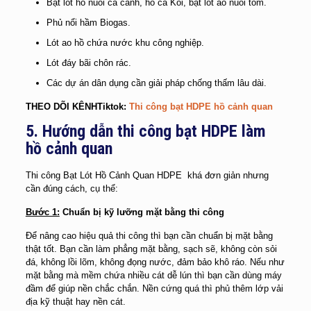
Bạt lót hồ nuôi cá cảnh, hồ cá Koi, bạt lót ao nuôi tôm.
Phủ nổi hầm Biogas.
Lót ao hồ chứa nước khu công nghiệp.
Lót đáy bãi chôn rác.
Các dự án dân dụng cần giải pháp chống thấm lâu dài.
THEO DÕI KÊNHTiktok:
Thi công bạt HDPE hồ cảnh quan
5. Hướng dẫn thi công bạt HDPE làm
hồ cảnh quan
Thi công Bạt Lót Hồ Cảnh Quan HDPE khá đơn giản nhưng
cần đúng cách, cụ thể:
Bước 1:
Chuẩn bị kỹ lưỡng mặt bằng thi công
Để nâng cao hiệu quả thi công thì bạn cần chuẩn bị mặt bằng
thật tốt. Bạn cần làm phẳng mặt bằng, sạch sẽ, không còn sỏi
đá, không lồi lõm, không đọng nước, đảm bảo khô ráo. Nếu như
mặt bằng mà mềm chứa nhiều cát dễ lún thì bạn cần dùng máy
đầm để giúp nền chắc chắn. Nền cứng quá thì phủ thêm lớp vải
địa kỹ thuật hay nền cát.