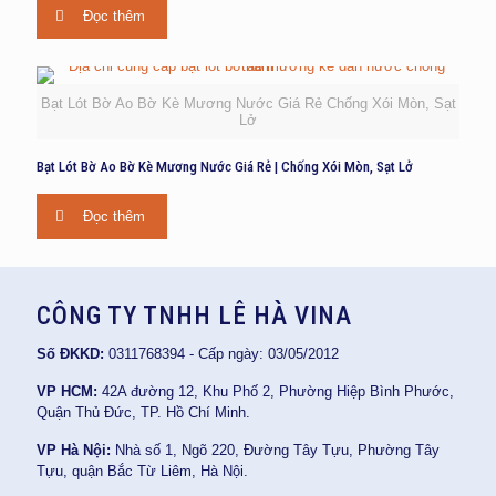
Đọc thêm
Bạt Lót Bờ Ao Bờ Kè Mương Nước Giá Rẻ Chống Xói Mòn, Sạt
Lở
Bạt Lót Bờ Ao Bờ Kè Mương Nước Giá Rẻ | Chống Xói Mòn, Sạt Lở
Đọc thêm
CÔNG TY TNHH LÊ HÀ VINA
Số ĐKKD:
0311768394 - Cấp ngày: 03/05/2012
VP HCM:
42A đường 12, Khu Phố 2, Phường Hiệp Bình Phước,
Quận Thủ Đức, TP. Hồ Chí Minh.
VP Hà Nội:
Nhà số 1, Ngõ 220, Đường Tây Tựu, Phường Tây
Tựu, quận Bắc Từ Liêm, Hà Nội.