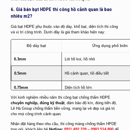
6. Giá bán bạt HDPE thi công hồ cảnh quan là bao
nhiêu m2?
Giá bạt HDPE phụ thuộc vào độ dày, khổ bạt, diện tích thi công
và vị trí công trình. Dưới đây là giá tham khảo hiện nay:
Độ dày bạt
Ứng dụng phổ biến
0.3mm
Lót hồ koi, hồ nhỏ
0.5mm
Hồ cảnh quan, hồ điều tiết
0.75mm
Diện tích hồ lớn
Với kinh nghiệm nhiều năm thi công bạt chống thấm HDPE
1mm trở lên
Hồ lớn, công trình công cộng
chuyên nghiệp, đúng kỹ thuật
, đảm bảo độ kín, đúng tiến độ,
Lê Hà Group chống thấm bền vững, mang lại vẻ đẹp và giá trị
cho mọi công trình cảnh quan.
Nhận đặt hàng theo nhu cầu, thi công màng chống thấm HPDE
trọn gói, khách liên hệ
Hotline:
0911 492 339 –
0983 514 800
để