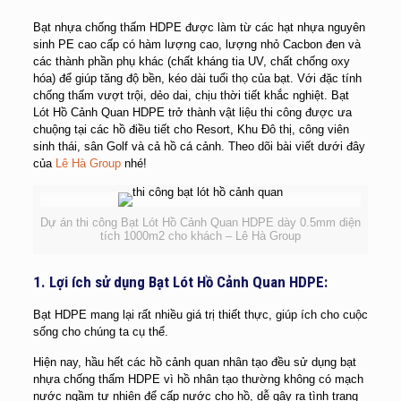
Bạt nhựa chống thấm HDPE được làm từ các hạt nhựa nguyên
sinh PE cao cấp có hàm lượng cao, lượng nhỏ Cacbon đen và
các thành phần phụ khác (chất kháng tia UV, chất chống oxy
hóa) để giúp tăng độ bền, kéo dài tuổi thọ của bạt. Với đặc tính
chống thấm vượt trội, dẻo dai, chịu thời tiết khắc nghiệt. Bạt
Lót Hồ Cảnh Quan HDPE trở thành vật liệu thi công được ưa
chuộng tại các hồ điều tiết cho Resort, Khu Đô thị, công viên
sinh thái, sân Golf và cả hồ cá cảnh. Theo dõi bài viết dưới đây
của
Lê Hà Group
nhé!
Dự án thi công Bạt Lót Hồ Cảnh Quan HDPE dày 0.5mm diện
tích 1000m2 cho khách – Lê Hà Group
1. Lợi ích sử dụng Bạt Lót Hồ Cảnh Quan HDPE:
Bạt HDPE mang lại rất nhiều giá trị thiết thực, giúp ích cho cuộc
sống cho chúng ta cụ thể.
Hiện nay, hầu hết các hồ cảnh quan nhân tạo đều sử dụng bạt
nhựa chống thấm HDPE vì hồ nhân tạo thường không có mạch
nước ngầm tự nhiên để cấp nước cho hồ, dễ gây ra tình trạng