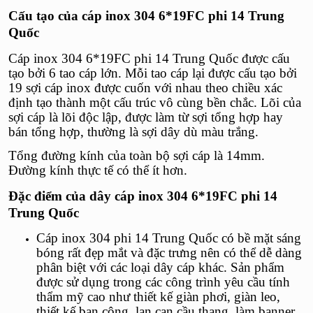
Cấu tạo của
cáp inox 304 6*19FC phi 14 Trung
Quốc
Cáp inox 304 6*19FC phi 14 Trung Quốc
được cấu
tạo bởi 6 tao cáp lớn. Mỗi tao cáp lại được cấu tạo bởi
19 sợi cáp inox được cuốn với nhau theo chiều xác
định tạo thành một cấu trúc vô cùng bền chắc. Lõi của
sợi cáp là lõi độc lập, được làm từ sợi tổng hợp hay
bán tổng hợp, thường là sợi dây dù màu trắng.
Tổng đường kính của toàn bộ sợi cáp là 14mm.
Đường kính thực tế có thể ít hơn.
Đặc điểm của dây
cáp inox 304 6*19FC phi 14
Trung Quốc
Cáp inox 304 phi 14 Trung Quốc
có bề mặt sáng
bóng rất đẹp mắt và đặc trưng nên có thể dễ dàng
phân biệt với các loại dây cáp khác. Sản phẩm
được sử dụng trong các công trình yêu cầu tính
thẩm mỹ cao như thiết kế giàn phơi, giàn leo,
thiết kế ban công, lan can cầu thang, làm banner,