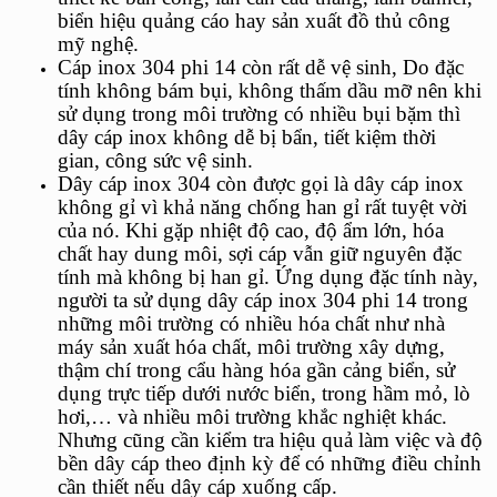
biển hiệu quảng cáo hay sản xuất đồ thủ công
mỹ nghệ.
Cáp inox 304 phi 14
còn rất dễ vệ sinh, Do đặc
tính không bám bụi, không thấm dầu mỡ nên khi
sử dụng trong môi trường có nhiều bụi bặm thì
dây cáp inox không dễ bị bẩn, tiết kiệm thời
gian, công sức vệ sinh.
Dây cáp inox 304
còn được gọi là dây cáp inox
không gỉ vì khả năng chống han gỉ rất tuyệt vời
của nó. Khi gặp nhiệt độ cao, độ ẩm lớn, hóa
chất hay dung môi, sợi cáp vẫn giữ nguyên đặc
tính mà không bị han gỉ. Ứng dụng đặc tính này,
người ta sử dụng dây cáp inox 304 phi 14 trong
những môi trường có nhiều hóa chất như nhà
máy sản xuất hóa chất, môi trường xây dựng,
thậm chí trong cẩu hàng hóa gần cảng biển, sử
dụng trực tiếp dưới nước biển, trong hầm mỏ, lò
hơi,… và nhiều môi trường khắc nghiệt khác.
Nhưng cũng cần kiểm tra hiệu quả làm việc và độ
bền dây cáp theo định kỳ để có những điều chỉnh
cần thiết nếu dây cáp xuống cấp.