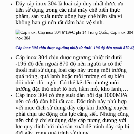
Dây cáp inox 304
là loại cáp duy nhất được ưu
tiên sử dụng trong các nhà máy chế biến thực
phẩm, sản xuất nước uống hay chế biến sữa vì
không han gỉ nên rất đảm bảo vệ sinh.
Cáp inox 304 chịu được ngưỡng nhiệt từ dưới -196 độ đến ngoài 870 đ
Cáp inox 304
chịu được ngưỡng nhiệt từ dưới
-196 độ đến ngoài 870 độ nên người ta có thể
thoải mái sử dụng loại cáp này trong môi trường
quá nóng, quá lạnh hoặc môi trường có sự biến
đổi nhiệt đột ngột. Có thể kể đến những môi
trường đặc thù như: lò hơi, hầm mỏ, kho lạnh,…
Cáp inox 304
có ứng suất đàn hồi đạt 1000MPA
nên có độ đàn hồi rất cao. Đặc tính này phù hợp
với mục đích sử dụng dây cáp khi thường xuyên
phải chịu tác động của lực căng siết. Nhưng cũng
nên chú ý chỉ sử dụng dây cáp tương đương với
lực quy định bởi nhà sản xuất để tránh dây cáp bị
đứt gãy trong quá trình sử dụng.