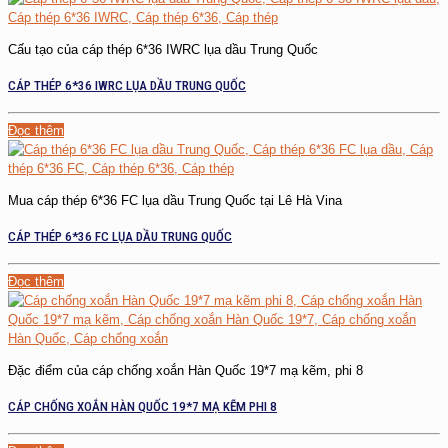
Cấu tạo của cáp thép 6*36 IWRC lụa dầu Trung Quốc
CÁP THÉP 6*36 IWRC LỤA DẦU TRUNG QUỐC
Đọc thêm
Mua cáp thép 6*36 FC lụa dầu Trung Quốc tại Lê Hà Vina
CÁP THÉP 6*36 FC LỤA DẦU TRUNG QUỐC
Đọc thêm
Đặc điểm của cáp chống xoắn Hàn Quốc 19*7 mạ kẽm, phi 8
CÁP CHỐNG XOẮN HÀN QUỐC 19*7 MẠ KẼM PHI 8