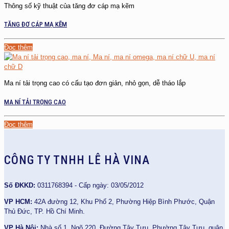
Thông số kỹ thuật của tăng đơ cáp mạ kẽm
TĂNG ĐƠ CÁP MẠ KẼM
Đọc thêm
Ma ní tải trọng cao có cấu tạo đơn giản, nhỏ gọn, dễ tháo lắp
MA NÍ TẢI TRỌNG CAO
Đọc thêm
CÔNG TY TNHH LÊ HÀ VINA
Số ĐKKD:
0311768394 - Cấp ngày: 03/05/2012
VP HCM:
42A đường 12, Khu Phố 2, Phường Hiệp Bình Phước, Quận
Thủ Đức, TP. Hồ Chí Minh.
VP Hà Nội:
Nhà số 1, Ngõ 220, Đường Tây Tựu, Phường Tây Tựu, quận