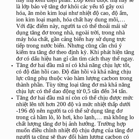
là lớp bảo vệ tăng đơ khỏi các yếu tố gây oxi
hóa, ăn mòn kim loại như nhiệt độ cao, độ ẩm,
ion kim loại mạnh, hóa chất hay dung môi,…
Với đặc điểm này, người ta có thể thoải mái sử
dụng tăng đơ trong nhà, ngoài trời, trong nhà
máy hóa chất, gần cảng biển hay sử dụng trực
tiếp trong nước biển. Nhưng cũng cần chú ý
kiểm tra tăng đơ theo định kỳ. Khi phát hiện tăng
đơ có dấu hiệu han gỉ cần tìm cách thay thế ngay.
Tăng đơ hai đầu mã ní
có khả năng chịu lực tốt,
có độ đàn hồi cao. Độ đàn hồi và khả năng chịu
lực cũng phụ thuộc vào hàm lượng cacbon trong
thành phần. Tùy từng loại tăng đơ mà khả năng
chịu lực có thể dao động từ 0,5 tấn đến 34 tấn.
Tăng đơ hai đầu mã ní
còn có thể chịu được mức
nhiệt lên tới hơn 200 độ và mức nhiệt thấp dưới
-196 độ nên người ta có thể sử dụng tăng đơ
trong cả hầm lò, lò hơi, kho lạnh,… mà không lo
chất lượng tăng đơ bị ảnh hưởng. Trường hợp
muốn điều chỉnh nhiệt độ chịu đựng của tăng đơ
người ta cũng sẽ thay đổi hàm lượng cacbon có