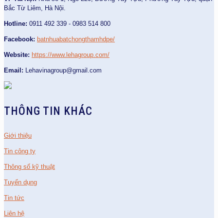
Bắc Từ Liêm, Hà Nội.
Hotline:
0911 492 339 - 0983 514 800
Facebook:
batnhuabatchongthamhdpe/
Website:
https://www.lehagroup.com/
Email:
Lehavinagroup@gmail.com
THÔNG TIN KHÁC
Giới thiệu
Tin công ty
Thông số kỹ thuật
Tuyển dụng
Tin tức
Liên hệ