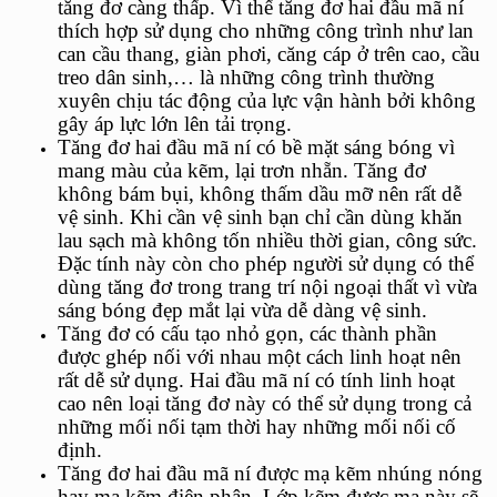
tăng đơ càng thấp. Vì thế tăng đơ hai đầu mã ní
thích hợp sử dụng cho những công trình như lan
can cầu thang, giàn phơi, căng cáp ở trên cao, cầu
treo dân sinh,… là những công trình thường
xuyên chịu tác động của lực vận hành bởi không
gây áp lực lớn lên tải trọng.
Tăng đơ hai đầu mã ní
có bề mặt sáng bóng vì
mang màu của kẽm, lại trơn nhẵn. Tăng đơ
không bám bụi, không thấm dầu mỡ nên rất dễ
vệ sinh. Khi cần vệ sinh bạn chỉ cần dùng khăn
lau sạch mà không tốn nhiều thời gian, công sức.
Đặc tính này còn cho phép người sử dụng có thể
dùng tăng đơ trong trang trí nội ngoại thất vì vừa
sáng bóng đẹp mắt lại vừa dễ dàng vệ sinh.
Tăng đơ
có cấu tạo nhỏ gọn, các thành phần
được ghép nối với nhau một cách linh hoạt nên
rất dễ sử dụng. Hai đầu mã ní có tính linh hoạt
cao nên loại tăng đơ này có thể sử dụng trong cả
những mối nối tạm thời hay những mối nối cố
định.
Tăng đơ hai đầu mã ní
được mạ kẽm nhúng nóng
hay mạ kẽm điện phân. Lớp kẽm được mạ này sẽ