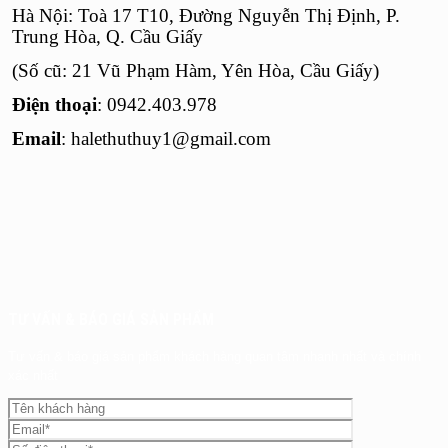
Hà Nội: Toà 17 T10, Đường Nguyễn Thị Định, P.
Trung Hòa, Q. Cầu Giấy
(Số cũ: 21 Vũ Phạm Hàm, Yên Hòa, Cầu Giấy)
Điện thoại
:
0942.403.978
Email
:
halethuthuy1@gmail.com
TƯ VẤN & BÁO GIÁ SẢN PHẨM
Tư vấn & báo giá sản phẩm khách hàng quan tâm nhanh nhất và chính
xác nhất