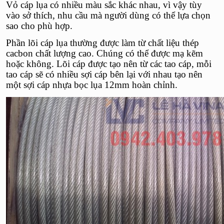
Vỏ cáp lụa có nhiều màu sắc khác nhau, vì vậy tùy
vào sở thích, nhu cầu mà người dùng có thể lựa chọn
sao cho phù hợp.
Phần lõi cáp lụa thường được làm từ chất liệu thép
cacbon chất lượng cao. Chúng có thể được mạ kẽm
hoặc không. Lõi cáp được tạo nên từ các tao cáp, mỗi
tao cáp sẽ có nhiều sợi cáp bên lại với nhau tạo nên
một sợi cáp nhựa bọc lụa 12mm hoàn chỉnh.