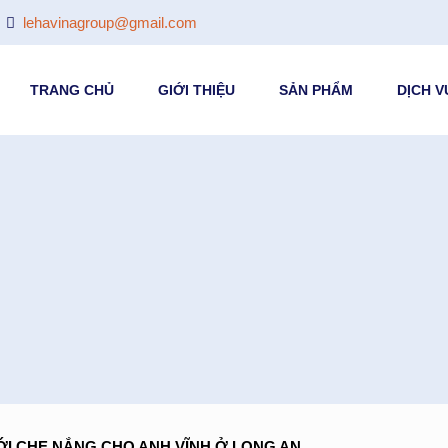
lehavinagroup@gmail.com
TRANG CHỦ
GIỚI THIỆU
SẢN PHẨM
DỊCH V
I CHE NẮNG CHO ANH VĨNH Ở LONG AN