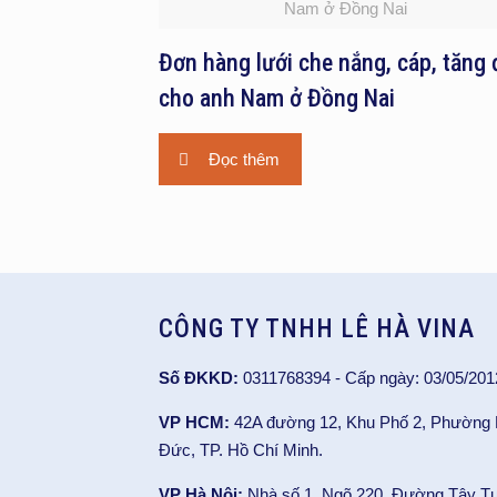
Nam ở Đồng Nai
Đơn hàng lưới che nắng, cáp, tăng 
cho anh Nam ở Đồng Nai
Đọc thêm
CÔNG TY TNHH LÊ HÀ VINA
Số ĐKKD:
0311768394 - Cấp ngày: 03/05/201
VP HCM:
42A đường 12, Khu Phố 2, Phường
Đức, TP. Hồ Chí Minh.
VP Hà Nội:
Nhà số 1, Ngõ 220, Đường Tây T