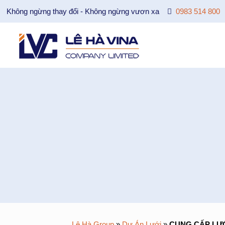
Không ngừng thay đổi - Không ngừng vươn xa
0983 514 800
Lê Hà Group
»
Dự Án Lưới
»
CUNG CẤP LƯỚ