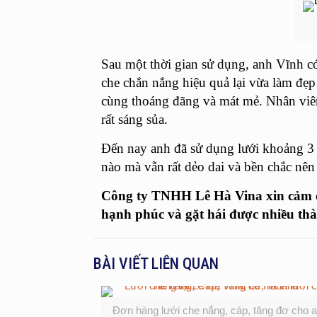
Sau một thời gian sử dụng, anh Vĩnh có
che chắn nắng hiệu quả lại vừa làm đẹ
cùng thoáng đãng và mát mẻ. Nhân viên
rất sáng sủa.
Đến nay anh đã sử dụng lưới khoảng 3 
nào mà vẫn rất dẻo dai và bền chắc nên 
Công ty TNHH Lê Hà Vina xin cảm ơn
hạnh phúc và gặt hái được nhiều thà
BÀI VIẾT LIÊN QUAN
Đơn hàng lưới che nắng, cáp, tăng đơ cho 