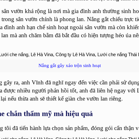
ân vườn khá rộng là nơi mà gia đình anh thường sinh hoạ
 trong sân vườn chính là phong lan. Nắng gắt chiếu trực 
gia đình anh hạn chế sinh hoạt ngoài sân vườn mà còn kh
iỏ lan mà anh chăm bẵm đã bắt đầu có hiện tượng héo úa nê
Nắng gắt gây xáo trộn sinh hoạt
 gây ra, anh Vĩnh đã nghĩ ngay đến việc cần phải sử dụn
ừa được nhiều người phản hồi tốt, anh đã liên hệ ngay vớ
i nếu thừa anh sẽ thiết kế giàn che vườn lan riêng.
che chắn thẩm mỹ mà hiệu quả
 tôi đã tiến hành lựa chọn sản phẩm, đóng gói cẩn thận v