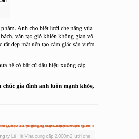
n phẩm. Anh cho biết lưới che nắng vừa
 bách, vẫn tạo gió khiến không gian vô
 rất đẹp mắt nên tạo cảm giác sân vườn
hưa hề có bất cứ dấu hiệu xuống cấp
n chúc gia đình anh luôn mạnh khỏe,
ng ty Lê Hà Vina cung cấp 2.000m2 lưới che