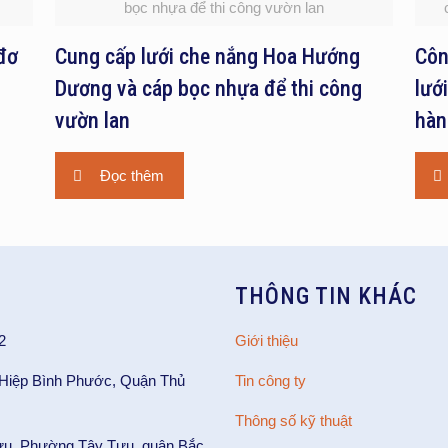
bọc nhựa để thi công vườn lan
đơ
Cung cấp lưới che nắng Hoa Hướng
Côn
Dương và cáp bọc nhựa để thi công
lướ
vườn lan
hàn
Đọc thêm
THÔNG TIN KHÁC
2
Giới thiệu
 Hiệp Bình Phước, Quận Thủ
Tin công ty
Thông số kỹ thuật
ựu, Phường Tây Tựu, quận Bắc