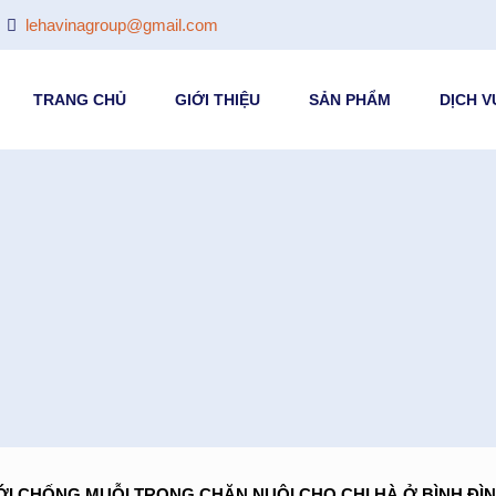
lehavinagroup@gmail.com
TRANG CHỦ
GIỚI THIỆU
SẢN PHẨM
DỊCH V
I CHỐNG MUỖI TRONG CHĂN NUÔI CHO CHỊ HÀ Ở BÌNH ĐÌ