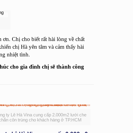
ơn. Chị cho biết rất hài lòng về chất
 khiến chị Hà yên tâm và cảm thấy hài
g nhiệt tình.
úc cho gia đình chị sẽ thành công
ng ty Lê Hà Vina cung cấp 2.000m2 lưới che
chắn côn trùng cho khách hàng ở TP.HCM