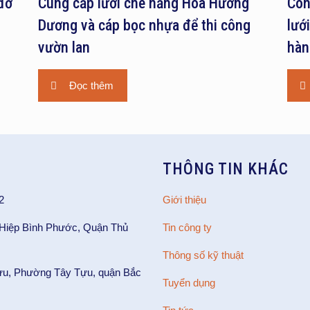
đơ
Cung cấp lưới che nắng Hoa Hướng
Côn
Dương và cáp bọc nhựa để thi công
lướ
vườn lan
hàn
Đọc thêm
THÔNG TIN KHÁC
2
Giới thiệu
 Hiệp Bình Phước, Quận Thủ
Tin công ty
Thông số kỹ thuật
ựu, Phường Tây Tựu, quận Bắc
Tuyển dụng