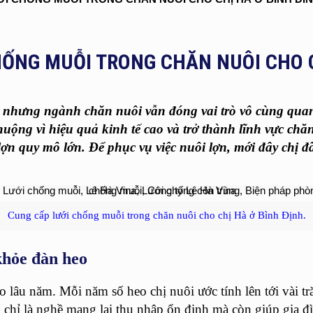
ỐNG MUỖI TRONG CHĂN NUÔI CHO C
 nhưng ngành chăn nuôi vẫn đóng vai trò vô cùng quan 
ộng vì hiệu quả kinh tế cao và trở thành lĩnh vực chăn
n quy mô lớn. Để phục vụ việc nuôi lợn, mới đây chị đã
Cung cấp lưới chống muỗi trong chăn nuôi cho chị Hà ở Bình Định.
khỏe đàn heo
o lâu năm. Mỗi năm số heo chị nuôi ước tính lên tới vài t
chỉ là nghề mang lại thu nhập ổn định mà còn giúp gia đì