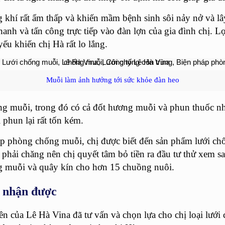
hí rất ẩm thấp và khiến mầm bệnh sinh sôi nảy nở và lây
anh và tấn công trực tiếp vào đàn lợn của gia đình chị. 
ếu khiến chị Hà rất lo lắng.
Muỗi làm ảnh hưởng tới sức khỏe đàn heo
ống muỗi, trong đó có cả đốt hương muỗi và phun thuốc 
 phun lại rất tốn kém.
áp phòng chống muỗi, chị được biết đến sản phẩm lưới ch
 phải chăng nên chị quyết tâm bỏ tiền ra đầu tư thử xem 
 muỗi và quây kín cho hơn 15 chuồng nuôi.
m nhận được
n của Lê Hà Vina đã tư vấn và chọn lựa cho chị loại lưới