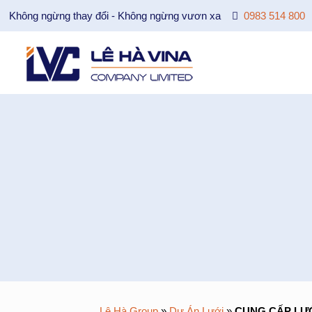
Không ngừng thay đổi - Không ngừng vươn xa
0983 514 800
Lê Hà Group
»
Dự Án Lưới
»
CUNG CẤP LƯỚ