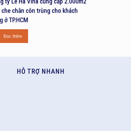
g ty Lê Hà Vina cung cấp 2.000m2
i che chắn côn trùng cho khách
g ở TP.HCM
Đọc thêm
HỖ TRỢ NHANH