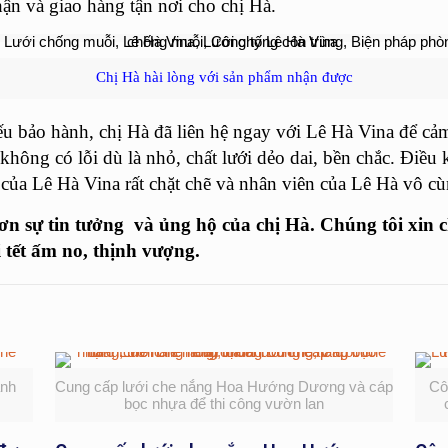
hận và giao hàng tận nơi cho chị Hà.
Chị Hà hài lòng với sản phẩm nhận được
u bảo hành, chị Hà đã liên hệ ngay với Lê Hà Vina để cảm 
không có lỗi dù là nhỏ, chất lưới dẻo dai, bền chắc. Điều
 của Lê Hà Vina rất chặt chẽ và nhân viên của Lê Hà vô cùn
sự tin tưởng và ủng hộ của chị Hà. Chúng tôi xin ch
i tết ấm no, thịnh vượng.
anh
Cung cấp lưới che nắng Hoa Hướng Dương và cáp
Cô
bọc nhựa để thi công vườn lan