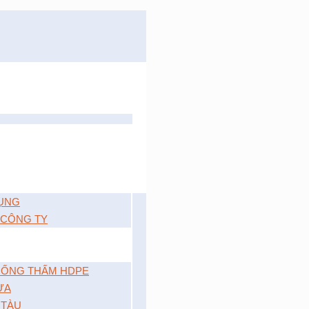
ỤNG
 CÔNG TY
ỐNG THẤM HDPE
ỰA
 TÀU