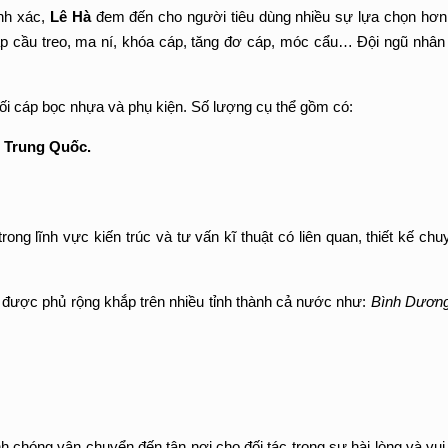
nh xác,
Lê Hà
đem đến cho người tiêu dùng nhiều sự lựa chọn hơn
p cầu treo, ma ní, khóa cáp, tăng đơ cáp, móc cẩu… Đội ngũ nhân v
hối cáp bọc nhựa và phụ kiện. Số lượng cụ thể gồm có:
– Trung Quốc.
g lĩnh vực kiến trúc và tư vấn kĩ thuật có liên quan, thiết kế chu
được phủ rộng khắp trên nhiều tỉnh thành cả nước như:
Bình Dương
h chóng vận chuyển đến tận nơi cho đối tác trong sự hài lòng và vu