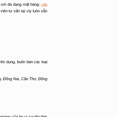
 với đa dạng mặt hàng:
cáp
iên tư vấn tại cty luôn sẵn
yên dụng, buôn bán các loại
, Đồng Nai, Cần Thơ, Đồng
i mừng của họ vì sự tận tâm