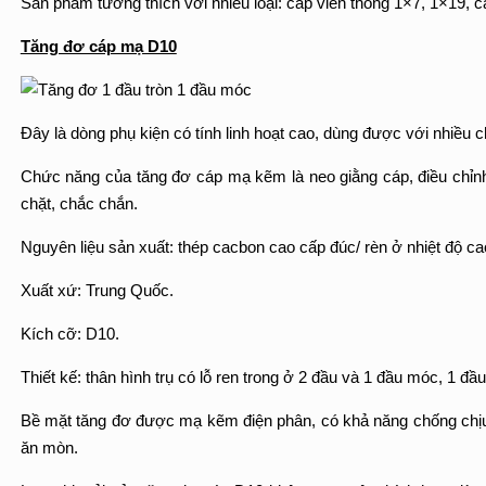
Sản phẩm tương thích với nhiều loại: cáp viễn thông 1×7, 1×1
Tăng đơ cáp mạ D10
Đây là dòng phụ kiện có tính linh hoạt cao, dùng được với nhiều 
Chức năng của tăng đơ cáp mạ kẽm là neo giằng cáp, điều chỉnh 
chặt, chắc chắn.
Nguyên liệu sản xuất: thép cacbon cao cấp đúc/ rèn ở nhiệt độ ca
Xuất xứ: Trung Quốc.
Kích cỡ: D10.
Thiết kế: thân hình trụ có lỗ ren trong ở 2 đầu và 1 đầu móc, 1 đ
Bề mặt tăng đơ được mạ kẽm điện phân, có khả năng chống chịu tố
ăn mòn.