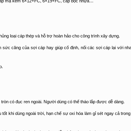
9, cáp mạ kẽm 6×12+FC, 6×19+FC, cáp bọc nhựa…
chủng loại cáp thép và hỗ trợ hoàn hảo cho công trình xây dựng.
sức căng của sợi cáp hay giúp cố định, nối các sợi cáp lại với nh
o.
ầu tròn có đục ren ngoài. Người dùng có thể tháo lắp được dễ dàng.
t khi dùng ngoài trời, hạn chế sự oxi hóa làm gỉ sét ngay cả trong 