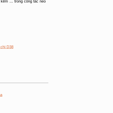
ạ kẽm … trong công tác neo