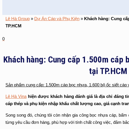
Lê Hà Group
»
Dự Án Cáp và Phụ Kiện
»
Khách hàng: Cung cấp
TP.HCM
0
Khách hàng: Cung cấp 1.500m cáp b
tại TP.HCM
Sản phẩm cung cấp: 1.500m cáp bọc nhựa, 1.600 bộ ốc siết cáp 
Lê Hà Vina
hiện được khách hàng đánh giá là địa chỉ đáng tin
cáp thép và phụ kiện nhập khẩu chất lượng cao, giá cạnh tran
Song song đó, chúng tôi còn nhận gia công bọc nhựa cáp, bấm đầ
từng yêu cầu đơn hàng, phù hợp với tính chất công việc, đảm bảo 