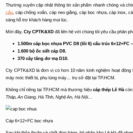
Thường xuyên cập nhật thông tin sản phẩm nhanh chóng và chí
cẩu
, cáp chống xoắn, cáp neo giằng, cáp bọc nhựa, cáp inox, cá
sàng hỗ trợ khách hàng mọi lúc.
Mới đây,
Cty CPTK&XD
đã liên hệ với chúng tôi yêu cầu phân p
1.500m cáp bọc nhựa PVC D8 (lõi 6) cấu trúc 6×12+FC 
1.600 bộ ốc siết cáp D8.
370 cây tăng đơ mạ D10.
Cty CPTK&XD là đơn vị có hơn 10 năm kinh nghiệm hoạt động tron
máy móc thiết bị, phụ tùng máy… trụ sở đặt tại TP.HCM.
Không chỉ riêng tại TP.HCM mà thương hiệu
cáp thép Lê Hà
còn 
Tháp, An Giang, Hà Tĩnh, Nghệ An, Hà Nội…
Cáp 6×12+FC bọc nhựa
Sau khi thỏa thuận và chốt đơn hàng, bộ phận kho Lê Hà đã nhan