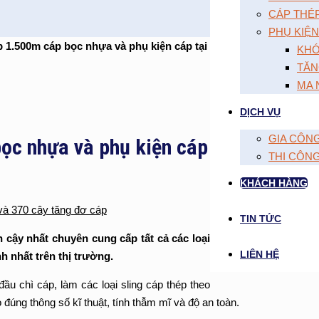
CÁP THÉ
PHỤ KIỆN
 1.500m cáp bọc nhựa và phụ kiện cáp tại
KHÓ
TĂN
MA 
DỊCH VỤ
GIA CÔN
ọc nhựa và phụ kiện cáp
THI CÔN
KHÁCH HÀNG
và 370 cây tăng đơ cáp
TIN TỨC
 cậy nhất chuyên cung cấp tất cả các loại
LIÊN HỆ
h nhất trên thị trường.
u chì cáp, làm các loại sling cáp thép theo
đúng thông số kĩ thuật, tính thẫm mĩ và độ an toàn.