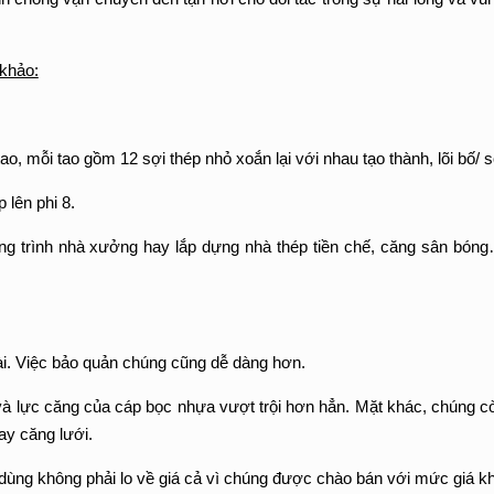
 khảo:
o, mỗi tao gồm 12 sợi thép nhỏ xoắn lại với nhau tạo thành, lõi bố/ s
lên phi 8.
công trình nhà xưởng hay lắp dựng nhà thép tiền chế, căng sân bón
i. Việc bảo quản chúng cũng dễ dàng hơn.
 và lực căng của cáp bọc nhựa vượt trội hơn hẳn. Mặt khác, chúng 
ay căng lưới.
dùng không phải lo về giá cả vì chúng được chào bán với mức giá khá