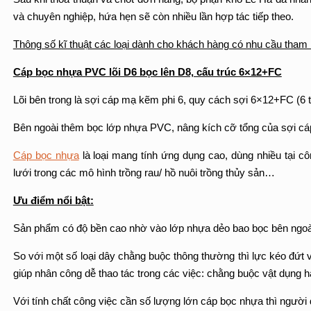
và chuyên nghiệp, hứa hẹn sẽ còn nhiều lần hợp tác tiếp theo.
Thông số kĩ thuật các loại dành cho khách hàng có nhu cầu tham
Cáp bọc nhựa PVC lõi D6 bọc lên D8, cấu trúc 6×12+FC
Lõi bên trong là sợi cáp mạ kẽm phi 6, quy cách sợi 6×12+FC (6 ta
Bên ngoài thêm bọc lớp nhựa PVC, nâng kích cỡ tổng của sợi cáp 
Cáp bọc nhựa
là loại mang tính ứng dụng cao, dùng nhiều tại 
lưới trong các mô hình trồng rau/ hồ nuôi trồng thủy sản…
Ưu điểm nổi bật:
Sản phẩm có độ bền cao nhờ vào lớp nhựa dẻo bao bọc bên ngoà
So với một số loại dây chằng buộc thông thường thì lực kéo đứt
giúp nhân công dễ thao tác trong các việc: chằng buộc vật dụng h
Với tính chất công việc cần số lượng lớn cáp bọc nhựa thì người 