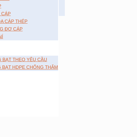
P
 CÁP
A CÁP THÉP
G ĐƠ CÁP
NÍ
G BẠT THEO YÊU CẦU
G BẠT HDPE CHỐNG THẤM