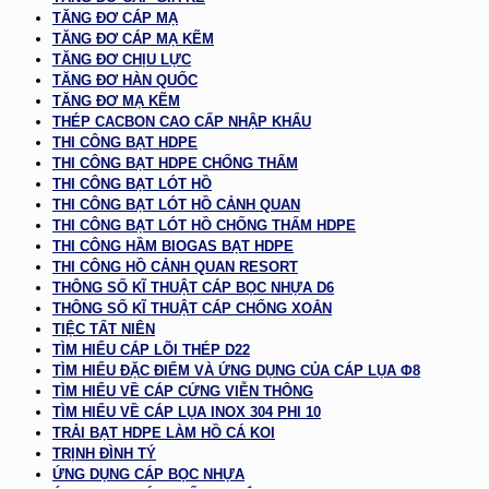
TĂNG ĐƠ CÁP MẠ
TĂNG ĐƠ CÁP MẠ KẼM
TĂNG ĐƠ CHỊU LỰC
TĂNG ĐƠ HÀN QUỐC
TĂNG ĐƠ MẠ KẼM
THÉP CACBON CAO CẤP NHẬP KHẨU
THI CÔNG BẠT HDPE
THI CÔNG BẠT HDPE CHỐNG THẤM
THI CÔNG BẠT LÓT HỒ
THI CÔNG BẠT LÓT HỒ CẢNH QUAN
THI CÔNG BẠT LÓT HỒ CHỐNG THẤM HDPE
THI CÔNG HẦM BIOGAS BẠT HDPE
THI CÔNG HỒ CẢNH QUAN RESORT
THÔNG SỐ KĨ THUẬT CÁP BỌC NHỰA D6
THÔNG SỐ KĨ THUẬT CÁP CHỐNG XOẮN
TIỆC TẤT NIÊN
TÌM HIỂU CÁP LÕI THÉP D22
TÌM HIỂU ĐẶC ĐIỂM VÀ ỨNG DỤNG CỦA CÁP LỤA Φ8
TÌM HIỂU VỀ CÁP CỨNG VIỄN THÔNG
TÌM HIỂU VỀ CÁP LỤA INOX 304 PHI 10
TRẢI BẠT HDPE LÀM HỒ CÁ KOI
TRỊNH ĐÌNH TÝ
ỨNG DỤNG CÁP BỌC NHỰA