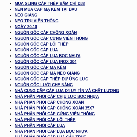
MUA SLING CÁP THÉP BẤM CHÌ D38
NÊN MUA CÁP MẠ KẼM TẠI ĐÂU
NEO GIẰNG
NEO TRỤ VIỄN THÔNG
NGÀY 20-10
NGUỒN GỐC CÁP CHỐNG XOẮN
NGUỒN GỐC CÁP CỨNG VIỄN THÔNG
NGUỒN GỐC CÁP LÕI THÉP
NGUỒN GỐC CÁP LỤA
NGUỒN GỐC CÁP LỤA BỌC NHỰA
NGUỒN GỐC CÁP LỤA INOX 304
NGUỒN GỐC CÁP MẠ KẼM
NGUỒN GỐC CÁP MẠ NEO GIẰNG
NGUỒN GỐC CÁP THÉP DỰ ỨNG LỰC
NGUỒN GỐC LƯỚI CHE NẮNG
NHÀ CUNG CẤP CÁP LỤA D4 UY TÍN VÀ CHẤT LƯỢNG
NHÀ PHÂN PHỐI CÁP CHỊU LỰC BỌC NHỰA
NHÀ PHÂN PHỐI CÁP CHỐNG XOẮN
NHÀ PHÂN PHỐI CÁP CHỐNG XOẮN 35X7
NHÀ PHÂN PHỐI CÁP CỨNG VIỄN THÔNG
NHÀ PHÂN PHỐI CÁP LÕI THÉP
NHÀ PHÂN PHỐI CÁP LỤA
NHÀ PHÂN PHỐI CÁP LỤA BỌC NHỰA