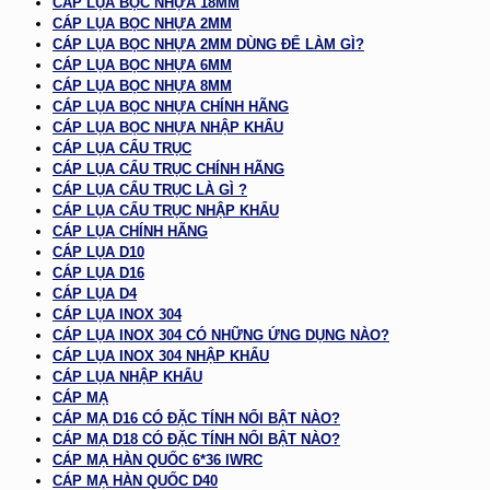
CÁP LỤA BỌC NHỰA 18MM
CÁP LỤA BỌC NHỰA 2MM
CÁP LỤA BỌC NHỰA 2MM DÙNG ĐỂ LÀM GÌ?
CÁP LỤA BỌC NHỰA 6MM
CÁP LỤA BỌC NHỰA 8MM
CÁP LỤA BỌC NHỰA CHÍNH HÃNG
CÁP LỤA BỌC NHỰA NHẬP KHẨU
CÁP LỤA CẨU TRỤC
CÁP LỤA CẨU TRỤC CHÍNH HÃNG
CÁP LỤA CẨU TRỤC LÀ GÌ ?
CÁP LỤA CẨU TRỤC NHẬP KHẨU
CÁP LỤA CHÍNH HÃNG
CÁP LỤA D10
CÁP LỤA D16
CÁP LỤA D4
CÁP LỤA INOX 304
CÁP LỤA INOX 304 CÓ NHỮNG ỨNG DỤNG NÀO?
CÁP LỤA INOX 304 NHẬP KHẨU
CÁP LỤA NHẬP KHẨU
CÁP MẠ
CÁP MẠ D16 CÓ ĐẶC TÍNH NỔI BẬT NÀO?
CÁP MẠ D18 CÓ ĐẶC TÍNH NỔI BẬT NÀO?
CÁP MẠ HÀN QUỐC 6*36 IWRC
CÁP MẠ HÀN QUỐC D40