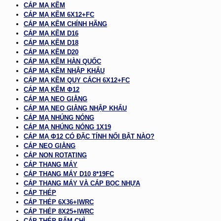
CÁP MẠ KẼM
CÁP MẠ KẼM 6X12+FC
CÁP MẠ KẼM CHÍNH HÃNG
CÁP MẠ KẼM D16
CÁP MẠ KẼM D18
CÁP MẠ KẼM D20
CÁP MẠ KẼM HÀN QUỐC
CÁP MẠ KẼM NHẬP KHẨU
CÁP MẠ KẼM QUY CÁCH 6X12+FC
CÁP MẠ KẼM Φ12
CÁP MẠ NEO GIẰNG
CÁP MẠ NEO GIẰNG NHẬP KHẨU
CÁP MẠ NHÚNG NÓNG
CÁP MẠ NHÚNG NÓNG 1X19
CÁP MẠ Φ12 CÓ ĐẶC TÍNH NỔI BẬT NÀO?
CÁP NEO GIẰNG
CÁP NON ROTATING
CÁP THANG MÁY
CÁP THANG MÁY D10 8*19FC
CÁP THANG MÁY VÀ CÁP BỌC NHỰA
CÁP THÉP
CÁP THÉP 6X36+IWRC
CÁP THÉP 8X25+IWRC
CÁP THÉP BẤM CHÌ