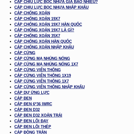
CÁP CHỊU LỰC BỌC NHỰA GIÁ BAO NHIÊU?
CÁP CHỊU LỰC BỌC NHỰA NHẬP KHẨU
CÁP CHỐNG XOẮN
CÁP CHỐNG XOẮN 19X7
CÁP CHỐNG XOẮN 19X7 HÀN QUỐC
CÁP CHỐNG XOẮN 19X7 LÀ GÌ?
CÁP CHỐNG XOẮN 35X7
CÁP CHỐNG XOẮN HÀN QUỐC
CÁP CHỐNG XOẮN NHẬP KHẨU
CÁP CỨNG
CÁP CỨNG MẠ NHÚNG NÓNG
CÁP CỨNG MẠ NHÚNG NÓNG 1X7
CÁP CỨNG VIỄN THÔNG
CÁP CỨNG VIỄN THÔNG 1X19
CÁP CỨNG VIỄN THÔNG 1X7
CÁP CỨNG VIỄN THÔNG NHẬP KHẨU
CÁP DỰ ỨNG LỰC
CÁP ĐEN
CÁP ĐEN 6*36 IWRC
CÁP ĐEN D32
CÁP ĐEN D32 XOẮN TRÁI
CÁP ĐEN LÕI ĐAY
CÁP ĐEN LÕI THÉP
CÁP ĐỒNG TRẦN