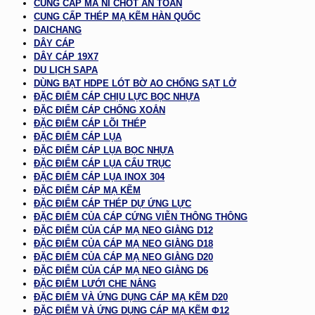
CUNG CẤP MA NÍ CHỐT AN TOÀN
CUNG CẤP THÉP MẠ KẼM HÀN QUỐC
DAICHANG
DÂY CÁP
DÂY CÁP 19X7
DU LỊCH SAPA
DÙNG BẠT HDPE LÓT BỜ AO CHỐNG SẠT LỞ
ĐẶC ĐIỂM CÁP CHỊU LỰC BỌC NHỰA
ĐẶC ĐIỂM CÁP CHỐNG XOẮN
ĐẶC ĐIỂM CÁP LÕI THÉP
ĐẶC ĐIỂM CÁP LỤA
ĐẶC ĐIỂM CÁP LỤA BỌC NHỰA
ĐẶC ĐIỂM CÁP LỤA CẨU TRỤC
ĐẶC ĐIỂM CÁP LỤA INOX 304
ĐẶC ĐIỂM CÁP MẠ KẼM
ĐẶC ĐIỂM CÁP THÉP DỰ ỨNG LỰC
ĐẶC ĐIỂM CỦA CÁP CỨNG VIỄN THÔNG THÔNG
ĐẶC ĐIỂM CỦA CÁP MẠ NEO GIẰNG D12
ĐẶC ĐIỂM CỦA CÁP MẠ NEO GIẰNG D18
ĐẶC ĐIỂM CỦA CÁP MẠ NEO GIẰNG D20
ĐẶC ĐIỂM CỦA CÁP MẠ NEO GIẰNG D6
ĐẶC ĐIỂM LƯỚI CHE NẮNG
ĐẶC ĐIỂM VÀ ỨNG DỤNG CÁP MẠ KẼM D20
ĐẶC ĐIỂM VÀ ỨNG DỤNG CÁP MẠ KẼM Φ12