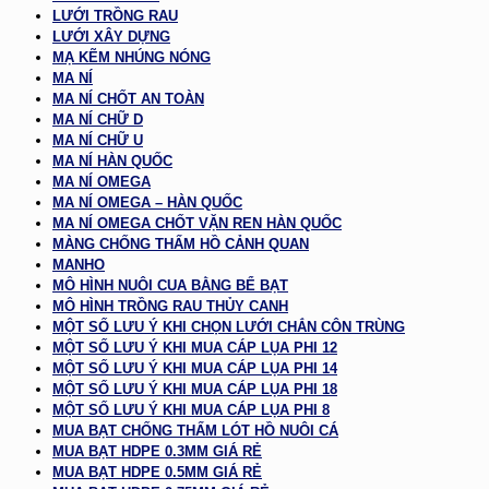
LƯỚI TRỒNG RAU
LƯỚI XÂY DỰNG
MẠ KẼM NHÚNG NÓNG
MA NÍ
MA NÍ CHỐT AN TOÀN
MA NÍ CHỮ D
MA NÍ CHỮ U
MA NÍ HÀN QUỐC
MA NÍ OMEGA
MA NÍ OMEGA – HÀN QUỐC
MA NÍ OMEGA CHỐT VẶN REN HÀN QUỐC
MÀNG CHỐNG THẤM HỒ CẢNH QUAN
MANHO
MÔ HÌNH NUÔI CUA BẰNG BỂ BẠT
MÔ HÌNH TRỒNG RAU THỦY CANH
MỘT SỐ LƯU Ý KHI CHỌN LƯỚI CHẮN CÔN TRÙNG
MỘT SỐ LƯU Ý KHI MUA CÁP LỤA PHI 12
MỘT SỐ LƯU Ý KHI MUA CÁP LỤA PHI 14
MỘT SỐ LƯU Ý KHI MUA CÁP LỤA PHI 18
MỘT SỐ LƯU Ý KHI MUA CÁP LỤA PHI 8
MUA BẠT CHỐNG THẤM LÓT HỒ NUÔI CÁ
MUA BẠT HDPE 0.3MM GIÁ RẺ
MUA BẠT HDPE 0.5MM GIÁ RẺ