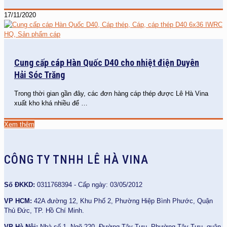
17/11/2020
Cung cấp cáp Hàn Quốc D40 cho nhiệt điện Duyên
Hải Sóc Trăng
Trong thời gian gần đây, các đơn hàng cáp thép được Lê Hà Vina
xuất kho khá nhiều để
…
Xem thêm
CÔNG TY TNHH LÊ HÀ VINA
Số ĐKKD:
0311768394 - Cấp ngày: 03/05/2012
VP HCM:
42A đường 12, Khu Phố 2, Phường Hiệp Bình Phước, Quận
Thủ Đức, TP. Hồ Chí Minh.
VP Hà Nội:
Nhà số 1, Ngõ 220, Đường Tây Tựu, Phường Tây Tựu, quận