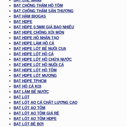
BẠT CHE NẮNG
BẠT CHỐNG THẤM HỒ TÔM
BẠT CHỐNG THẤM SÂN THƯỢNG
BẠT HẦM BIOGAS
BẠT HDPE
BẠT HDPE 0.5MM GIÁ BAO NHIÊU
BẠT HDPE CHỐNG XÓI MÒN
BẠT HDPE HỒ NHÂN TẠO
BẠT HDPE LÀM HỒ CÁ
BẠT HDPE LÓT BỂ NUÔI CUA
BẠT HDPE LÓT HỒ CÁ
BẠT HDPE LÓT HỒ CHỨA NƯỚC
BẠT HDPE LÓT HỒ NUÔI CÁ
BẠT HDPE LÓT HỒ TÔM
BẠT HDPE LÓT MƯƠNG
BẠT HDPE TPHCM
BẠT HỒ CÁ KOI
BẠT LÀM BỂ NƯỚC
BẠT LÓT
BẠT LÓT AO CÁ CHẤT LƯỢNG CAO
BẠT LÓT AO TÔM
BẠT LÓT AO TÔM GIÁ RẺ
BẠT LÓT AO TÔM HDPE
BẠT LÓT BỂ BƠI