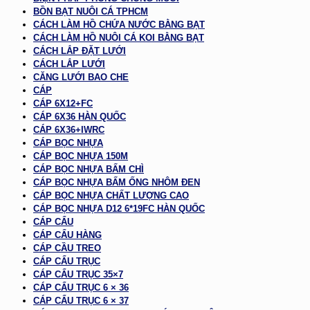
BỒN BẠT NUÔI CÁ TPHCM
CÁCH LÀM HỒ CHỨA NƯỚC BẰNG BẠT
CÁCH LÀM HỒ NUÔI CÁ KOI BẰNG BẠT
CÁCH LẮP ĐẶT LƯỚI
CÁCH LẮP LƯỚI
CĂNG LƯỚI BAO CHE
CÁP
CÁP 6X12+FC
CÁP 6X36 HÀN QUỐC
CÁP 6X36+IWRC
CÁP BỌC NHỰA
CÁP BỌC NHỰA 150M
CÁP BỌC NHỰA BẤM CHÌ
CÁP BỌC NHỰA BẤM ỐNG NHÔM ĐEN
CÁP BỌC NHỰA CHẤT LƯỢNG CAO
CÁP BỌC NHỰA D12 6*19FC HÀN QUỐC
CÁP CẨU
CÁP CẨU HÀNG
CÁP CẦU TREO
CÁP CẨU TRỤC
CÁP CẨU TRỤC 35×7
CÁP CẨU TRỤC 6 × 36
CÁP CẨU TRỤC 6 × 37