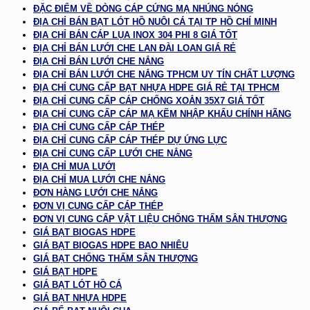
ĐẶC ĐIỂM VỀ DÒNG CÁP CỨNG MẠ NHÚNG NÓNG
ĐỊA CHỈ BÁN BẠT LÓT HỒ NUÔI CÁ TẠI TP HỒ CHÍ MINH
ĐỊA CHỈ BÁN CÁP LỤA INOX 304 PHI 8 GIÁ TỐT
ĐỊA CHỈ BÁN LƯỚI CHE LAN ĐÀI LOAN GIÁ RẺ
ĐỊA CHỈ BÁN LƯỚI CHE NẮNG
ĐỊA CHỈ BÁN LƯỚI CHE NẮNG TPHCM UY TÍN CHẤT LƯỢNG
ĐỊA CHỈ CUNG CẤP BẠT NHỰA HDPE GIÁ RẺ TẠI TPHCM
ĐỊA CHỈ CUNG CẤP CÁP CHỐNG XOẮN 35X7 GIÁ TỐT
ĐỊA CHỈ CUNG CẤP CÁP MẠ KẼM NHẬP KHẨU CHÍNH HÃNG
ĐỊA CHỈ CUNG CẤP CÁP THÉP
ĐỊA CHỈ CUNG CẤP CÁP THÉP DỰ ỨNG LỰC
ĐỊA CHỈ CUNG CẤP LƯỚI CHE NẮNG
ĐỊA CHỈ MUA LƯỚI
ĐỊA CHỈ MUA LƯỚI CHE NẮNG
ĐƠN HÀNG LƯỚI CHE NẮNG
ĐƠN VỊ CUNG CẤP CÁP THÉP
ĐƠN VỊ CUNG CẤP VẬT LIỆU CHỐNG THẤM SÂN THƯỢNG
GIÁ BẠT BIOGAS HDPE
GIÁ BẠT BIOGAS HDPE BAO NHIÊU
GIÁ BẠT CHỐNG THẤM SÂN THƯỢNG
GIÁ BẠT HDPE
GIÁ BẠT LÓT HỒ CÁ
GIÁ BẠT NHỰA HDPE