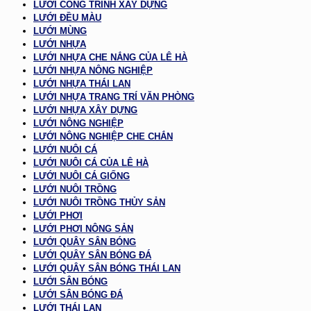
LƯỚI CÔNG TRÌNH XÂY DỰNG
LƯỚI ĐỀU MÀU
LƯỚI MÙNG
LƯỚI NHỰA
LƯỚI NHỰA CHE NẮNG CỦA LÊ HÀ
LƯỚI NHỰA NÔNG NGHIỆP
LƯỚI NHỰA THÁI LAN
LƯỚI NHỰA TRANG TRÍ VĂN PHÒNG
LƯỚI NHỰA XÂY DỰNG
LƯỚI NÔNG NGHIỆP
LƯỚI NÔNG NGHIỆP CHE CHẮN
LƯỚI NUÔI CÁ
LƯỚI NUÔI CÁ CỦA LÊ HÀ
LƯỚI NUÔI CÁ GIỐNG
LƯỚI NUÔI TRỒNG
LƯỚI NUÔI TRỒNG THỦY SẢN
LƯỚI PHƠI
LƯỚI PHƠI NÔNG SẢN
LƯỚI QUÂY SÂN BÓNG
LƯỚI QUÂY SÂN BÓNG ĐÁ
LƯỚI QUÂY SÂN BÓNG THÁI LAN
LƯỚI SÂN BÓNG
LƯỚI SÂN BÓNG ĐÁ
LƯỚI THÁI LAN