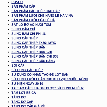
POSCO
SẢN PHẨM CÁP
SẢN PHẨM CÁP THÉP CAO CẤP
SẢN PHẨM LƯỚI CHE NẮNG LÊ HÀ VINA
SẢN PHẨM LƯỚI CỦA LÊ HÀ
SẠT LỞ BỜ AO NUÔI TÔM
SLING BẤM CHÌ
SLING BẤM CHÌ PHI 16
SLING CÁP THÉP
SLING CÁP THÉP 6X36+IWRC
SLING CÁP THÉP BẤM
SLING CÁP THÉP BẤM CHÌ
SLING CÁP THÉP BẤM CHÌ D38
SLING CÁP THÉP CẨU HÀNG
SỢI CÁP
SỬ DỤNG CÁP THÉP
SỬ DỤNG CỎ NHÂN TẠO ĐỂ LÓT SÀN
SỬ DỤNG LƯỚI CHẮN CHO KHU VỰC NUÔI TRỒNG
SỰ KIỆN NGÀY 20-10
TẠI SAO CÁP LỤA D16 ĐƯỢC SỬ DỤNG NHIỀU?
TẤM LÓT BỂ CÁ
TĂNG ĐƠ
TĂNG ĐƠ CÁP
TĂNG ĐƠ CÁP GIÁ RẺ