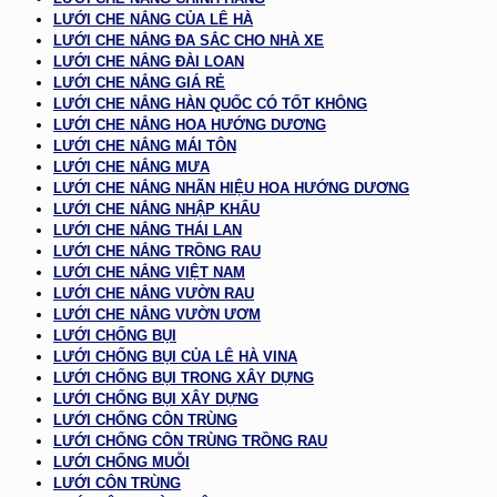
LƯỚI CHE NẮNG CỦA LÊ HÀ
LƯỚI CHE NẮNG ĐA SẮC CHO NHÀ XE
LƯỚI CHE NẮNG ĐÀI LOAN
LƯỚI CHE NẮNG GIÁ RẺ
LƯỚI CHE NẮNG HÀN QUỐC CÓ TỐT KHÔNG
LƯỚI CHE NẮNG HOA HƯỚNG DƯƠNG
LƯỚI CHE NẮNG MÁI TÔN
LƯỚI CHE NẮNG MƯA
LƯỚI CHE NẮNG NHÃN HIỆU HOA HƯỚNG DƯƠNG
LƯỚI CHE NẮNG NHẬP KHẨU
LƯỚI CHE NẮNG THÁI LAN
LƯỚI CHE NẮNG TRỒNG RAU
LƯỚI CHE NẮNG VIỆT NAM
LƯỚI CHE NẮNG VƯỜN RAU
LƯỚI CHE NẮNG VƯỜN ƯƠM
LƯỚI CHỐNG BỤI
LƯỚI CHỐNG BỤI CỦA LÊ HÀ VINA
LƯỚI CHỐNG BỤI TRONG XÂY DỰNG
LƯỚI CHỐNG BỤI XÂY DỰNG
LƯỚI CHỐNG CÔN TRÙNG
LƯỚI CHỐNG CÔN TRÙNG TRỒNG RAU
LƯỚI CHỐNG MUỖI
LƯỚI CÔN TRÙNG