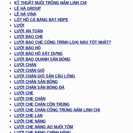
KỸ THUẬT NUÔI TRỒNG NẤM LINH CHI
LÊ HÀ GROUP
LÊ HÀ VINA
LÓT HỒ CÁ BẰNG BẠT HDPE
LƯỚI
LƯỚI AN TOÀN
LƯỚI BAO CHE
LƯỚI BAO CHE CÔNG TRÌNH LOẠI NÀO TỐT NHẤT?
LƯỚI BẢO HỘ
LƯỚI BẢO HỘ XÂY DỰNG
LƯỚI BAO QUANH SÂN BÓNG
LƯỚI CHẮN
LƯỚI CHẮN GIÓ
LƯỚI CHẮN GIÓ SÂN CẦU LÔNG
LƯỚI CHẮN SÂN BÓNG
LƯỚI CHẮN SÂN BÓNG ĐÁ
LƯỚI CHE
LƯỚI CHE CHẮN
LƯỚI CHE CHẮN CÔN TRÙNG
LƯỚI CHE CHẮN CÔNG TRÙNG NẤM LINH CHI
LƯỚI CHE LAN
LƯỚI CHE NẮNG
LƯỚI CHE NẮNG AO NUÔI TÔM
LƯỚI CHE NẮNG CHÍNH HÃNG