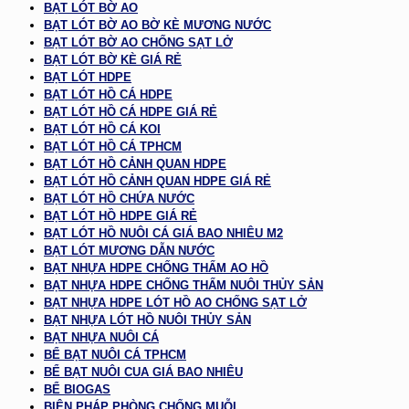
BẠT LÓT BỜ AO
BẠT LÓT BỜ AO BỜ KÈ MƯƠNG NƯỚC
BẠT LÓT BỜ AO CHỐNG SẠT LỞ
BẠT LÓT BỜ KÈ GIÁ RẺ
BẠT LÓT HDPE
BẠT LÓT HỒ CÁ HDPE
BẠT LÓT HỒ CÁ HDPE GIÁ RẺ
BẠT LÓT HỒ CÁ KOI
BẠT LÓT HỒ CÁ TPHCM
BẠT LÓT HỒ CẢNH QUAN HDPE
BẠT LÓT HỒ CẢNH QUAN HDPE GIÁ RẺ
BẠT LÓT HỒ CHỨA NƯỚC
BẠT LÓT HỒ HDPE GIÁ RẺ
BẠT LÓT HỒ NUÔI CÁ GIÁ BAO NHIÊU M2
BẠT LÓT MƯƠNG DẪN NƯỚC
BẠT NHỰA HDPE CHỐNG THẤM AO HỒ
BẠT NHỰA HDPE CHỐNG THẤM NUÔI THỦY SẢN
BẠT NHỰA HDPE LÓT HỒ AO CHỐNG SẠT LỞ
BẠT NHỰA LÓT HỒ NUÔI THỦY SẢN
BẠT NHỰA NUÔI CÁ
BỂ BẠT NUÔI CÁ TPHCM
BỂ BẠT NUÔI CUA GIÁ BAO NHIÊU
BỂ BIOGAS
BIỆN PHÁP PHÒNG CHỐNG MUỖI