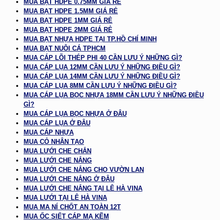
MUA BẠT HDPE 0.75MM GIÁ RẺ
MUA BẠT HDPE 1.5MM GIÁ RẺ
MUA BẠT HDPE 1MM GIÁ RẺ
MUA BẠT HDPE 2MM GIÁ RẺ
MUA BẠT NHỰA HDPE TẠI TP.HỒ CHÍ MINH
MUA BẠT NUÔI CÁ TPHCM
MUA CÁP LÕI THÉP PHI 40 CẦN LƯU Ý NHỮNG GÌ?
MUA CÁP LỤA 12MM CẦN LƯU Ý NHỮNG ĐIỀU GÌ?
MUA CÁP LỤA 14MM CẦN LƯU Ý NHỮNG ĐIỀU GÌ?
MUA CÁP LỤA 8MM CẦN LƯU Ý NHỮNG ĐIỀU GÌ?
MUA CÁP LỤA BỌC NHỰA 18MM CẦN LƯU Ý NHỮNG ĐIỀU
GÌ?
MUA CÁP LỤA BỌC NHỰA Ở ĐÂU
MUA CÁP LỤA Ở ĐÂU
MUA CÁP NHỰA
MUA CỎ NHÂN TẠO
MUA LƯỚI CHE CHẮN
MUA LƯỚI CHE NẮNG
MUA LƯỚI CHE NẮNG CHO VƯỜN LAN
MUA LƯỚI CHE NẮNG Ở ĐÂU
MUA LƯỚI CHE NẮNG TẠI LÊ HÀ VINA
MUA LƯỚI TẠI LÊ HÀ VINA
MUA MA NÍ CHỐT AN TOÀN 12T
MUA ỐC SIẾT CÁP MẠ KẼM