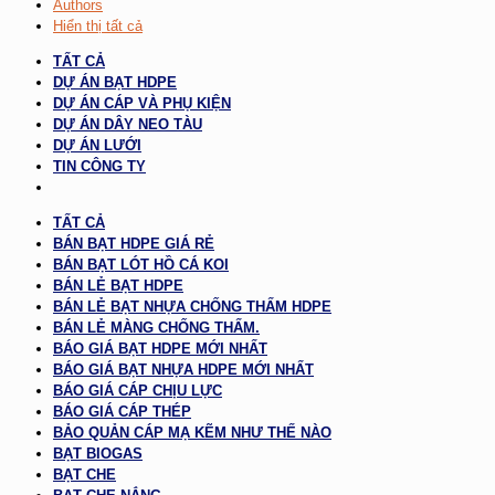
Authors
Hiển thị tất cả
TẤT CẢ
DỰ ÁN BẠT HDPE
DỰ ÁN CÁP VÀ PHỤ KIỆN
DỰ ÁN DÂY NEO TÀU
DỰ ÁN LƯỚI
TIN CÔNG TY
TẤT CẢ
BÁN BẠT HDPE GIÁ RẺ
BÁN BẠT LÓT HỒ CÁ KOI
BÁN LẺ BẠT HDPE
BÁN LẺ BẠT NHỰA CHỐNG THẤM HDPE
BÁN LẺ MÀNG CHỐNG THẤM.
BÁO GIÁ BẠT HDPE MỚI NHẤT
BÁO GIÁ BẠT NHỰA HDPE MỚI NHẤT
BÁO GIÁ CÁP CHỊU LỰC
BÁO GIÁ CÁP THÉP
BẢO QUẢN CÁP MẠ KẼM NHƯ THẾ NÀO
BẠT BIOGAS
BẠT CHE