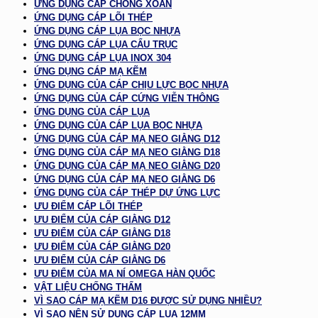
ỨNG DỤNG CÁP CHỐNG XOẮN
ỨNG DỤNG CÁP LÕI THÉP
ỨNG DỤNG CÁP LỤA BỌC NHỰA
ỨNG DỤNG CÁP LỤA CẨU TRỤC
ỨNG DỤNG CÁP LỤA INOX 304
ỨNG DỤNG CÁP MẠ KẼM
ỨNG DỤNG CỦA CÁP CHỊU LỰC BỌC NHỰA
ỨNG DỤNG CỦA CÁP CỨNG VIỄN THÔNG
ỨNG DỤNG CỦA CÁP LỤA
ỨNG DỤNG CỦA CÁP LỤA BỌC NHỰA
ỨNG DỤNG CỦA CÁP MẠ NEO GIẰNG D12
ỨNG DỤNG CỦA CÁP MẠ NEO GIẰNG D18
ỨNG DỤNG CỦA CÁP MẠ NEO GIẰNG D20
ỨNG DỤNG CỦA CÁP MẠ NEO GIẰNG D6
ỨNG DỤNG CỦA CÁP THÉP DỰ ỨNG LỰC
ƯU ĐIỂM CÁP LÕI THÉP
ƯU ĐIỂM CỦA CÁP GIẰNG D12
ƯU ĐIỂM CỦA CÁP GIẰNG D18
ƯU ĐIỂM CỦA CÁP GIẰNG D20
ƯU ĐIỂM CỦA CÁP GIẰNG D6
ƯU ĐIỂM CỦA MA NÍ OMEGA HÀN QUỐC
VẬT LIỆU CHỐNG THẤM
VÌ SAO CÁP MẠ KẼM D16 ĐƯỢC SỬ DỤNG NHIỀU?
VÌ SAO NÊN SỬ DỤNG CÁP LỤA 12MM