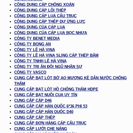
CÔNG DỤNG CÁP CHỐNG XOẮN
CÔNG DỤNG CÁP LÕI THÉP
CÔNG DỤNG CÁP LỤA CẨU TRỤC
CÔNG DỤNG CÁP THÉP DỰ ỨNG LỰC
CÔNG DỤNG CỦA CÁP LỤA
CÔNG DỤNG CỦA CÁP LỤA BỌC NHỰA
CÔNG TY BENET MEDIA
CÔNG TY BONG AN
CÔNG TY LÊ HÀ VINA
CÔNG TY LÊ HÀ VINA SLING CÁP THÉP BẤM
CÔNG TY TNHH LÊ HÀ VINA
CÔNG TY TRI ÂN ĐỘI NGŨ NHÂN SỰ
CÔNG TY VASCO
CUNG CẤP BẠT LÓT BỜ AO MƯƠNG KÈ DẪN NƯỚC CHỐNG
THẤM
CUNG CẤP BẠT LÓT HỒ CHỐNG THẤM HDPE
CUNG CẤP BẠT NUÔI CUA UY TÍN
CUNG CẤP CÁP D46
CUNG CẤP CÁP HÀN QUỐC 6*36 PHI 53
CUNG CẤP CÁP HÀN QUỐC D40
CUNG CẤP CÁP THÉP
CUNG CẤP ĐƠN HÀNG CÁP CẨU TRỤC
CUNG CẤP LƯỚI CHE NẮNG