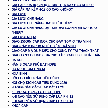
GIÁ BỂ BẠT NUÔI CUA
GIÁ CÁP LỤA BỌC NHỰA 6MM HIỆN NAY BAO NHIÊU?
GIÁ CÁP MẠ KẼM Φ12 CÓ CAO KHÔNG?
GIÁ LƯỚI
GIÁ LƯỚI CHE NẮNG
GIÁ LƯỚI CHE NẮNG BAO NHIÊU TIỀN?
GIÁ LƯỚI CHE NẮNG DỆT KIM ĐÀI LOAN HIỆN NAY BAO
NHIÊU?
GIÁ LƯỚI NHỰA
GIAO 15000M CÁP INOX CHO ĐẦM TÔM Ở TRÀ VINH
GIAO CÁP D36 CHO NHIỆT ĐIỆN TRÀ VINH
GIAO CÁP MẠ D8 6*12FC CHO CÔNG TY TẠI THẠCH THẤT
GIAO TĂNG ĐƠ INOX 304 CHO TẬP ĐOÀN LIXIL NHẬT BẢN
HÀ NỘI
HẦM BIOGAS PHỦ BẠT HDPE
HỒ NUÔI TÔM TPHCM
HÒA BÌNH
HỘI CHỢ KÍCH CẦU TIÊU DÙNG
HỘI CHỢ KÍCH CẦU TIÊU DÙNG 2020
HƯỚNG DẪN CÁCH LẮP ĐẶT LƯỚI
KÈ BỜ AO BẰNG LÓT BẠT HDPE
KHI NÀO NÊN SỬ DỤNG CÁP LỤA PHI 12
KHI NÀO NÊN SỬ DỤNG CÁP LỤA PHI 14
KHÓA CÁP