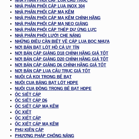
NHÀ PHÂN PHỐI CÁP LỤA CẨU TRỤC
NHÀ PHÂN PHỐI CÁP LỤA INOX 304
NHÀ PHÂN PHỐI CÁP MẠ KẼM
NHÀ PHÂN PHỐI CÁP MẠ KẼM CHÍNH HÃNG
NHÀ PHÂN PHỐI CÁP MẠ NEO GIẰNG
NHÀ PHÂN PHỐI CÁP THÉP DỰ ỨNG LỰC
NHÀ PHÂN PHỐI LƯỚI CHE NẮNG
NHỮNG ĐIỀU CẦN BIẾT VỀ CÁP LỤA BỌC NHỰA
NƠI BÁN BẠT LÓT HỒ CÁ UY TÍN
NƠI BÁN CÁP GIẰNG D18 CHÍNH HÃNG GIÁ TỐT
NƠI BÁN CÁP GIẰNG D20 CHÍNH HÃNG GIÁ TỐT
NƠI BÁN CÁP GIẰNG D6 CHÍNH HÃNG GIÁ TỐT
NƠI BÁN CÁP LỤA CẨU TRỤC GIÁ TỐT
NUÔI CÁ KOI TRONG BỂ BẠT
NUÔI CUA BẰNG BẠT LÓT HDPE
NUÔI CUA ĐỒNG TRONG BỂ BẠT HDPE
ỐC SIẾT CÁP
ỐC SIẾT CÁP D6
ỐC SIẾT CÁP MẠ KẼM
ỐC XIẾT
ỐC XIẾT CÁP
ỐC XIẾT CÁP MẠ KẼM
PHỤ KIỆN CÁP
PHƯƠNG PHÁP CHỐNG NẮNG