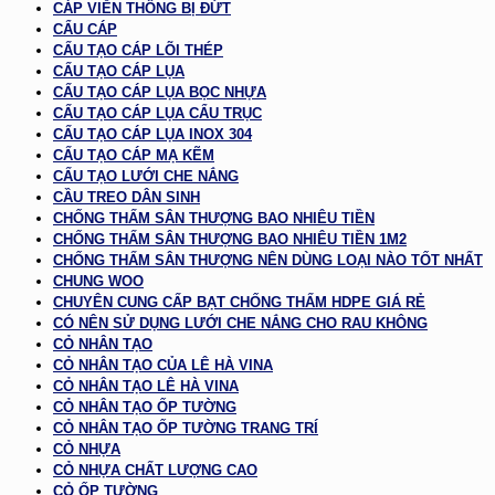
CÁP VIỄN THÔNG BỊ ĐỨT
CẨU CÁP
CẤU TẠO CÁP LÕI THÉP
CẤU TẠO CÁP LỤA
CẤU TẠO CÁP LỤA BỌC NHỰA
CẤU TẠO CÁP LỤA CẨU TRỤC
CẤU TẠO CÁP LỤA INOX 304
CẤU TẠO CÁP MẠ KẼM
CẤU TẠO LƯỚI CHE NẮNG
CẦU TREO DÂN SINH
CHỐNG THẤM SÂN THƯỢNG BAO NHIÊU TIỀN
CHỐNG THẤM SÂN THƯỢNG BAO NHIÊU TIỀN 1M2
CHỐNG THẤM SÂN THƯỢNG NÊN DÙNG LOẠI NÀO TỐT NHẤT
CHUNG WOO
CHUYÊN CUNG CẤP BẠT CHỐNG THẤM HDPE GIÁ RẺ
CÓ NÊN SỬ DỤNG LƯỚI CHE NẮNG CHO RAU KHÔNG
CỎ NHÂN TẠO
CỎ NHÂN TẠO CỦA LÊ HÀ VINA
CỎ NHÂN TẠO LÊ HÀ VINA
CỎ NHÂN TẠO ỐP TƯỜNG
CỎ NHÂN TẠO ỐP TƯỜNG TRANG TRÍ
CỎ NHỰA
CỎ NHỰA CHẤT LƯỢNG CAO
CỎ ỐP TƯỜNG