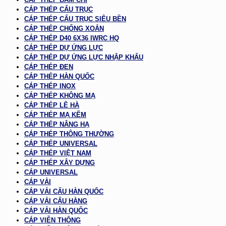
CÁP THÉP CẨU TRỤC
CÁP THÉP CẨU TRỤC SIÊU BỀN
CÁP THÉP CHỐNG XOẮN
CÁP THÉP D40 6X36 IWRC HQ
CÁP THÉP DỰ ỨNG LỰC
CÁP THÉP DỰ ỨNG LỰC NHẬP KHẨU
CÁP THÉP ĐEN
CÁP THÉP HÀN QUỐC
CÁP THÉP INOX
CÁP THÉP KHÔNG MẠ
CÁP THÉP LÊ HÀ
CÁP THÉP MẠ KẼM
CÁP THÉP NÂNG HẠ
CÁP THÉP THÔNG THƯỜNG
CÁP THÉP UNIVERSAL
CÁP THÉP VIỆT NAM
CÁP THÉP XÂY DỰNG
CÁP UNIVERSAL
CÁP VẢI
CÁP VẢI CẨU HÀN QUỐC
CÁP VẢI CẨU HÀNG
CÁP VẢI HÀN QUỐC
CÁP VIỄN THÔNG