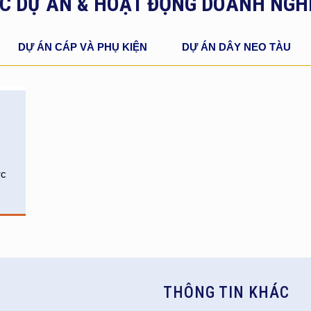
C DỰ ÁN & HOẠT ĐỘNG DOANH NGH
DỰ ÁN CÁP VÀ PHỤ KIỆN
DỰ ÁN DÂY NEO TÀU
ợc
THÔNG TIN KHÁC