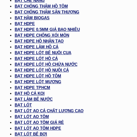
BẠT CHE NẮNG
BẠT CHỐNG THẤM HỒ TÔM
BẠT CHỐNG THẤM SÂN THƯỢNG
BẠT HẦM BIOGAS
BẠT HDPE
BẠT HDPE 0.5MM GIÁ BAO NHIÊU
BẠT HDPE CHỐNG XÓI MÒN
BẠT HDPE HỒ NHÂN TẠO
BẠT HDPE LÀM HỒ CÁ
BẠT HDPE LÓT BỂ NUÔI CUA
BẠT HDPE LÓT HỒ CÁ
BẠT HDPE LÓT HỒ CHỨA NƯỚC
BẠT HDPE LÓT HỒ NUÔI CÁ
BẠT HDPE LÓT HỒ TÔM
BẠT HDPE LÓT MƯƠNG
BẠT HDPE TPHCM
BẠT HỒ CÁ KOI
BẠT LÀM BỂ NƯỚC
BẠT LÓT
BẠT LÓT AO CÁ CHẤT LƯỢNG CAO
BẠT LÓT AO TÔM
BẠT LÓT AO TÔM GIÁ RẺ
BẠT LÓT AO TÔM HDPE
BẠT LÓT BỂ BƠI