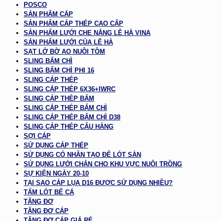
POSCO
SẢN PHẨM CÁP
SẢN PHẨM CÁP THÉP CAO CẤP
SẢN PHẨM LƯỚI CHE NẮNG LÊ HÀ VINA
SẢN PHẨM LƯỚI CỦA LÊ HÀ
SẠT LỞ BỜ AO NUÔI TÔM
SLING BẤM CHÌ
SLING BẤM CHÌ PHI 16
SLING CÁP THÉP
SLING CÁP THÉP 6X36+IWRC
SLING CÁP THÉP BẤM
SLING CÁP THÉP BẤM CHÌ
SLING CÁP THÉP BẤM CHÌ D38
SLING CÁP THÉP CẨU HÀNG
SỢI CÁP
SỬ DỤNG CÁP THÉP
SỬ DỤNG CỎ NHÂN TẠO ĐỂ LÓT SÀN
SỬ DỤNG LƯỚI CHẮN CHO KHU VỰC NUÔI TRỒNG
SỰ KIỆN NGÀY 20-10
TẠI SAO CÁP LỤA D16 ĐƯỢC SỬ DỤNG NHIỀU?
TẤM LÓT BỂ CÁ
TĂNG ĐƠ
TĂNG ĐƠ CÁP
TĂNG ĐƠ CÁP GIÁ RẺ