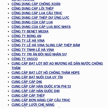
CÔNG DỤNG CÁP CHỐNG XOẮN
CÔNG DỤNG CÁP LÕI THÉP
CÔNG DỤNG CÁP LỤA CẨU TRỤC
CÔNG DỤNG CÁP THÉP DỰ ỨNG LỰC
CÔNG DỤNG CỦA CÁP LỤA
CÔNG DỤNG CỦA CÁP LỤA BỌC NHỰA
CÔNG TY BENET MEDIA
CÔNG TY BONG AN
CÔNG TY LÊ HÀ VINA
CÔNG TY LÊ HÀ VINA SLING CÁP THÉP BẤM
CÔNG TY TNHH LÊ HÀ VINA
CÔNG TY TRI ÂN ĐỘI NGŨ NHÂN SỰ
CÔNG TY VASCO
CUNG CẤP BẠT LÓT BỜ AO MƯƠNG KÈ DẪN NƯỚC CHỐNG
THẤM
CUNG CẤP BẠT LÓT HỒ CHỐNG THẤM HDPE
CUNG CẤP BẠT NUÔI CUA UY TÍN
CUNG CẤP CÁP D46
CUNG CẤP CÁP HÀN QUỐC 6*36 PHI 53
CUNG CẤP CÁP HÀN QUỐC D40
CUNG CẤP CÁP THÉP
CUNG CẤP ĐƠN HÀNG CÁP CẨU TRỤC
CUNG CẤP LƯỚI CHE NẮNG