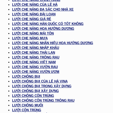
LƯỚI CHE NẮNG CỦA LÊ HÀ
LƯỚI CHE NẮNG ĐA SẮC CHO NHÀ XE
LƯỚI CHE NẮNG ĐÀI LOAN
LƯỚI CHE NẮNG GIÁ RẺ
LƯỚI CHE NẮNG HÀN QUỐC CÓ TỐT KHÔNG
LƯỚI CHE NẮNG HOA HƯỚNG DƯƠNG
LƯỚI CHE NẮNG MÁI TÔN
LƯỚI CHE NẮNG MƯA
LƯỚI CHE NẮNG NHÃN HIỆU HOA HƯỚNG DƯƠNG
LƯỚI CHE NẮNG NHẬP KHẨU
LƯỚI CHE NẮNG THÁI LAN
LƯỚI CHE NẮNG TRỒNG RAU
LƯỚI CHE NẮNG VIỆT NAM
LƯỚI CHE NẮNG VƯỜN RAU
LƯỚI CHE NẮNG VƯỜN ƯƠM
LƯỚI CHỐNG BỤI
LƯỚI CHỐNG BỤI CỦA LÊ HÀ VINA
LƯỚI CHỐNG BỤI TRONG XÂY DỰNG
LƯỚI CHỐNG BỤI XÂY DỰNG
LƯỚI CHỐNG CÔN TRÙNG
LƯỚI CHỐNG CÔN TRÙNG TRỒNG RAU
LƯỚI CHỐNG MUỖI
LƯỚI CÔN TRÙNG