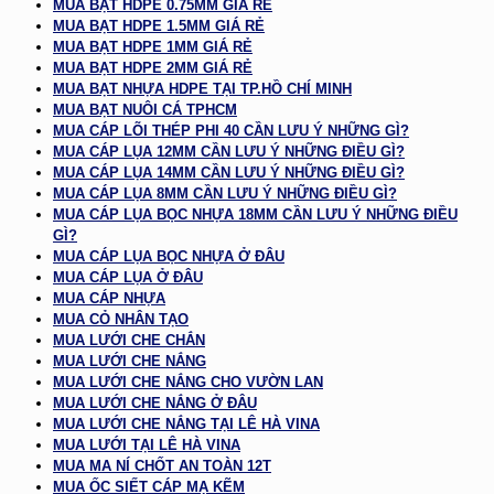
MUA BẠT HDPE 0.75MM GIÁ RẺ
MUA BẠT HDPE 1.5MM GIÁ RẺ
MUA BẠT HDPE 1MM GIÁ RẺ
MUA BẠT HDPE 2MM GIÁ RẺ
MUA BẠT NHỰA HDPE TẠI TP.HỒ CHÍ MINH
MUA BẠT NUÔI CÁ TPHCM
MUA CÁP LÕI THÉP PHI 40 CẦN LƯU Ý NHỮNG GÌ?
MUA CÁP LỤA 12MM CẦN LƯU Ý NHỮNG ĐIỀU GÌ?
MUA CÁP LỤA 14MM CẦN LƯU Ý NHỮNG ĐIỀU GÌ?
MUA CÁP LỤA 8MM CẦN LƯU Ý NHỮNG ĐIỀU GÌ?
MUA CÁP LỤA BỌC NHỰA 18MM CẦN LƯU Ý NHỮNG ĐIỀU
GÌ?
MUA CÁP LỤA BỌC NHỰA Ở ĐÂU
MUA CÁP LỤA Ở ĐÂU
MUA CÁP NHỰA
MUA CỎ NHÂN TẠO
MUA LƯỚI CHE CHẮN
MUA LƯỚI CHE NẮNG
MUA LƯỚI CHE NẮNG CHO VƯỜN LAN
MUA LƯỚI CHE NẮNG Ở ĐÂU
MUA LƯỚI CHE NẮNG TẠI LÊ HÀ VINA
MUA LƯỚI TẠI LÊ HÀ VINA
MUA MA NÍ CHỐT AN TOÀN 12T
MUA ỐC SIẾT CÁP MẠ KẼM