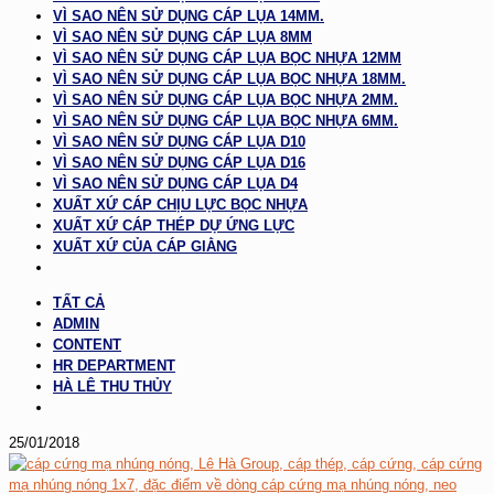
VÌ SAO NÊN SỬ DỤNG CÁP LỤA 14MM.
VÌ SAO NÊN SỬ DỤNG CÁP LỤA 8MM
VÌ SAO NÊN SỬ DỤNG CÁP LỤA BỌC NHỰA 12MM
VÌ SAO NÊN SỬ DỤNG CÁP LỤA BỌC NHỰA 18MM.
VÌ SAO NÊN SỬ DỤNG CÁP LỤA BỌC NHỰA 2MM.
VÌ SAO NÊN SỬ DỤNG CÁP LỤA BỌC NHỰA 6MM.
VÌ SAO NÊN SỬ DỤNG CÁP LỤA D10
VÌ SAO NÊN SỬ DỤNG CÁP LỤA D16
VÌ SAO NÊN SỬ DỤNG CÁP LỤA D4
XUẤT XỨ CÁP CHỊU LỰC BỌC NHỰA
XUẤT XỨ CÁP THÉP DỰ ỨNG LỰC
XUẤT XỨ CỦA CÁP GIẰNG
TẤT CẢ
ADMIN
CONTENT
HR DEPARTMENT
HÀ LÊ THU THỦY
25/01/2018