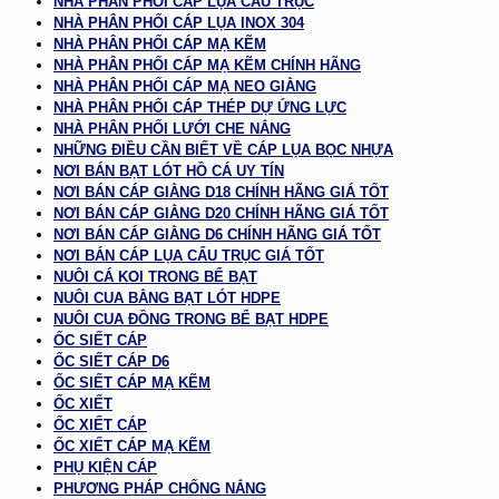
NHÀ PHÂN PHỐI CÁP LỤA CẨU TRỤC
NHÀ PHÂN PHỐI CÁP LỤA INOX 304
NHÀ PHÂN PHỐI CÁP MẠ KẼM
NHÀ PHÂN PHỐI CÁP MẠ KẼM CHÍNH HÃNG
NHÀ PHÂN PHỐI CÁP MẠ NEO GIẰNG
NHÀ PHÂN PHỐI CÁP THÉP DỰ ỨNG LỰC
NHÀ PHÂN PHỐI LƯỚI CHE NẮNG
NHỮNG ĐIỀU CẦN BIẾT VỀ CÁP LỤA BỌC NHỰA
NƠI BÁN BẠT LÓT HỒ CÁ UY TÍN
NƠI BÁN CÁP GIẰNG D18 CHÍNH HÃNG GIÁ TỐT
NƠI BÁN CÁP GIẰNG D20 CHÍNH HÃNG GIÁ TỐT
NƠI BÁN CÁP GIẰNG D6 CHÍNH HÃNG GIÁ TỐT
NƠI BÁN CÁP LỤA CẨU TRỤC GIÁ TỐT
NUÔI CÁ KOI TRONG BỂ BẠT
NUÔI CUA BẰNG BẠT LÓT HDPE
NUÔI CUA ĐỒNG TRONG BỂ BẠT HDPE
ỐC SIẾT CÁP
ỐC SIẾT CÁP D6
ỐC SIẾT CÁP MẠ KẼM
ỐC XIẾT
ỐC XIẾT CÁP
ỐC XIẾT CÁP MẠ KẼM
PHỤ KIỆN CÁP
PHƯƠNG PHÁP CHỐNG NẮNG