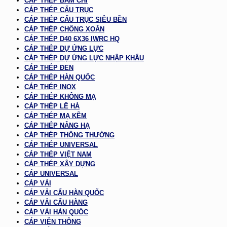
CÁP THÉP BẤM CHÌ
CÁP THÉP CẨU TRỤC
CÁP THÉP CẨU TRỤC SIÊU BỀN
CÁP THÉP CHỐNG XOẮN
CÁP THÉP D40 6X36 IWRC HQ
CÁP THÉP DỰ ỨNG LỰC
CÁP THÉP DỰ ỨNG LỰC NHẬP KHẨU
CÁP THÉP ĐEN
CÁP THÉP HÀN QUỐC
CÁP THÉP INOX
CÁP THÉP KHÔNG MẠ
CÁP THÉP LÊ HÀ
CÁP THÉP MẠ KẼM
CÁP THÉP NÂNG HẠ
CÁP THÉP THÔNG THƯỜNG
CÁP THÉP UNIVERSAL
CÁP THÉP VIỆT NAM
CÁP THÉP XÂY DỰNG
CÁP UNIVERSAL
CÁP VẢI
CÁP VẢI CẨU HÀN QUỐC
CÁP VẢI CẨU HÀNG
CÁP VẢI HÀN QUỐC
CÁP VIỄN THÔNG