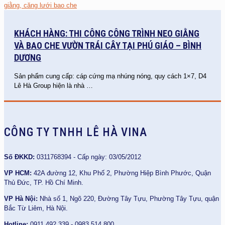
KHÁCH HÀNG: THI CÔNG CÔNG TRÌNH NEO GIẰNG
VÀ BAO CHE VƯỜN TRÁI CÂY TẠI PHÚ GIÁO – BÌNH
DƯƠNG
Sản phẩm cung cấp: cáp cứng mạ nhúng nóng, quy cách 1×7, D4
Lê Hà Group hiện là nhà
…
CÔNG TY TNHH LÊ HÀ VINA
Số ĐKKD:
0311768394 - Cấp ngày: 03/05/2012
VP HCM:
42A đường 12, Khu Phố 2, Phường Hiệp Bình Phước, Quận
Thủ Đức, TP. Hồ Chí Minh.
VP Hà Nội:
Nhà số 1, Ngõ 220, Đường Tây Tựu, Phường Tây Tựu, quận
Bắc Từ Liêm, Hà Nội.
Hotline:
0911 492 339 - 0983 514 800