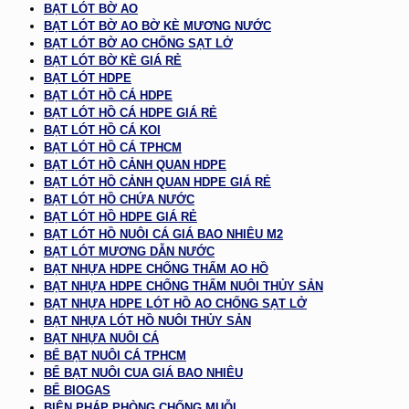
BẠT LÓT BỜ AO
BẠT LÓT BỜ AO BỜ KÈ MƯƠNG NƯỚC
BẠT LÓT BỜ AO CHỐNG SẠT LỞ
BẠT LÓT BỜ KÈ GIÁ RẺ
BẠT LÓT HDPE
BẠT LÓT HỒ CÁ HDPE
BẠT LÓT HỒ CÁ HDPE GIÁ RẺ
BẠT LÓT HỒ CÁ KOI
BẠT LÓT HỒ CÁ TPHCM
BẠT LÓT HỒ CẢNH QUAN HDPE
BẠT LÓT HỒ CẢNH QUAN HDPE GIÁ RẺ
BẠT LÓT HỒ CHỨA NƯỚC
BẠT LÓT HỒ HDPE GIÁ RẺ
BẠT LÓT HỒ NUÔI CÁ GIÁ BAO NHIÊU M2
BẠT LÓT MƯƠNG DẪN NƯỚC
BẠT NHỰA HDPE CHỐNG THẤM AO HỒ
BẠT NHỰA HDPE CHỐNG THẤM NUÔI THỦY SẢN
BẠT NHỰA HDPE LÓT HỒ AO CHỐNG SẠT LỞ
BẠT NHỰA LÓT HỒ NUÔI THỦY SẢN
BẠT NHỰA NUÔI CÁ
BỂ BẠT NUÔI CÁ TPHCM
BỂ BẠT NUÔI CUA GIÁ BAO NHIÊU
BỂ BIOGAS
BIỆN PHÁP PHÒNG CHỐNG MUỖI