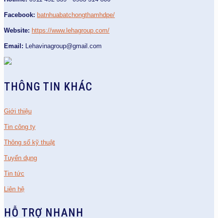
Facebook:
batnhuabatchongthamhdpe/
Website:
https://www.lehagroup.com/
Email:
Lehavinagroup@gmail.com
THÔNG TIN KHÁC
Giới thiệu
Tin công ty
Thông số kỹ thuật
Tuyển dụng
Tin tức
Liên hệ
HỖ TRỢ NHANH