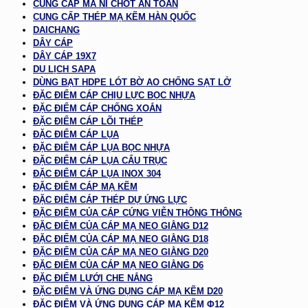
CUNG CẤP MA NÍ CHỐT AN TOÀN
CUNG CẤP THÉP MẠ KẼM HÀN QUỐC
DAICHANG
DÂY CÁP
DÂY CÁP 19X7
DU LỊCH SAPA
DÙNG BẠT HDPE LÓT BỜ AO CHỐNG SẠT LỞ
ĐẶC ĐIỂM CÁP CHỊU LỰC BỌC NHỰA
ĐẶC ĐIỂM CÁP CHỐNG XOẮN
ĐẶC ĐIỂM CÁP LÕI THÉP
ĐẶC ĐIỂM CÁP LỤA
ĐẶC ĐIỂM CÁP LỤA BỌC NHỰA
ĐẶC ĐIỂM CÁP LỤA CẨU TRỤC
ĐẶC ĐIỂM CÁP LỤA INOX 304
ĐẶC ĐIỂM CÁP MẠ KẼM
ĐẶC ĐIỂM CÁP THÉP DỰ ỨNG LỰC
ĐẶC ĐIỂM CỦA CÁP CỨNG VIỄN THÔNG THÔNG
ĐẶC ĐIỂM CỦA CÁP MẠ NEO GIẰNG D12
ĐẶC ĐIỂM CỦA CÁP MẠ NEO GIẰNG D18
ĐẶC ĐIỂM CỦA CÁP MẠ NEO GIẰNG D20
ĐẶC ĐIỂM CỦA CÁP MẠ NEO GIẰNG D6
ĐẶC ĐIỂM LƯỚI CHE NẮNG
ĐẶC ĐIỂM VÀ ỨNG DỤNG CÁP MẠ KẼM D20
ĐẶC ĐIỂM VÀ ỨNG DỤNG CÁP MẠ KẼM Φ12