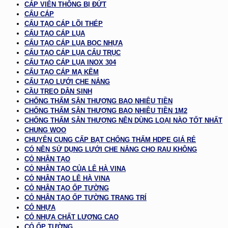
CÁP VIỄN THÔNG BỊ ĐỨT
CẨU CÁP
CẤU TẠO CÁP LÕI THÉP
CẤU TẠO CÁP LỤA
CẤU TẠO CÁP LỤA BỌC NHỰA
CẤU TẠO CÁP LỤA CẨU TRỤC
CẤU TẠO CÁP LỤA INOX 304
CẤU TẠO CÁP MẠ KẼM
CẤU TẠO LƯỚI CHE NẮNG
CẦU TREO DÂN SINH
CHỐNG THẤM SÂN THƯỢNG BAO NHIÊU TIỀN
CHỐNG THẤM SÂN THƯỢNG BAO NHIÊU TIỀN 1M2
CHỐNG THẤM SÂN THƯỢNG NÊN DÙNG LOẠI NÀO TỐT NHẤT
CHUNG WOO
CHUYÊN CUNG CẤP BẠT CHỐNG THẤM HDPE GIÁ RẺ
CÓ NÊN SỬ DỤNG LƯỚI CHE NẮNG CHO RAU KHÔNG
CỎ NHÂN TẠO
CỎ NHÂN TẠO CỦA LÊ HÀ VINA
CỎ NHÂN TẠO LÊ HÀ VINA
CỎ NHÂN TẠO ỐP TƯỜNG
CỎ NHÂN TẠO ỐP TƯỜNG TRANG TRÍ
CỎ NHỰA
CỎ NHỰA CHẤT LƯỢNG CAO
CỎ ỐP TƯỜNG