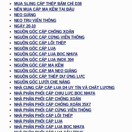
MUA SLING CÁP THÉP BẤM CHÌ D38
NÊN MUA CÁP MẠ KẼM TẠI ĐÂU
NEO GIẰNG
NEO TRỤ VIỄN THÔNG
NGÀY 20-10
NGUỒN GỐC CÁP CHỐNG XOẮN
NGUỒN GỐC CÁP CỨNG VIỄN THÔNG
NGUỒN GỐC CÁP LÕI THÉP
NGUỒN GỐC CÁP LỤA
NGUỒN GỐC CÁP LỤA BỌC NHỰA
NGUỒN GỐC CÁP LỤA INOX 304
NGUỒN GỐC CÁP MẠ KẼM
NGUỒN GỐC CÁP MẠ NEO GIẰNG
NGUỒN GỐC CÁP THÉP DỰ ỨNG LỰC
NGUỒN GỐC LƯỚI CHE NẮNG
NHÀ CUNG CẤP CÁP LỤA D4 UY TÍN VÀ CHẤT LƯỢNG
NHÀ PHÂN PHỐI CÁP CHỊU LỰC BỌC NHỰA
NHÀ PHÂN PHỐI CÁP CHỐNG XOẮN
NHÀ PHÂN PHỐI CÁP CHỐNG XOẮN 35X7
NHÀ PHÂN PHỐI CÁP CỨNG VIỄN THÔNG
NHÀ PHÂN PHỐI CÁP LÕI THÉP
NHÀ PHÂN PHỐI CÁP LỤA
NHÀ PHÂN PHỐI CÁP LỤA BỌC NHỰA