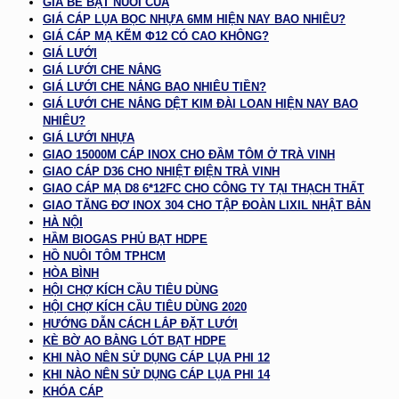
GIÁ BỂ BẠT NUÔI CUA
GIÁ CÁP LỤA BỌC NHỰA 6MM HIỆN NAY BAO NHIÊU?
GIÁ CÁP MẠ KẼM Φ12 CÓ CAO KHÔNG?
GIÁ LƯỚI
GIÁ LƯỚI CHE NẮNG
GIÁ LƯỚI CHE NẮNG BAO NHIÊU TIỀN?
GIÁ LƯỚI CHE NẮNG DỆT KIM ĐÀI LOAN HIỆN NAY BAO
NHIÊU?
GIÁ LƯỚI NHỰA
GIAO 15000M CÁP INOX CHO ĐẦM TÔM Ở TRÀ VINH
GIAO CÁP D36 CHO NHIỆT ĐIỆN TRÀ VINH
GIAO CÁP MẠ D8 6*12FC CHO CÔNG TY TẠI THẠCH THẤT
GIAO TĂNG ĐƠ INOX 304 CHO TẬP ĐOÀN LIXIL NHẬT BẢN
HÀ NỘI
HẦM BIOGAS PHỦ BẠT HDPE
HỒ NUÔI TÔM TPHCM
HÒA BÌNH
HỘI CHỢ KÍCH CẦU TIÊU DÙNG
HỘI CHỢ KÍCH CẦU TIÊU DÙNG 2020
HƯỚNG DẪN CÁCH LẮP ĐẶT LƯỚI
KÈ BỜ AO BẰNG LÓT BẠT HDPE
KHI NÀO NÊN SỬ DỤNG CÁP LỤA PHI 12
KHI NÀO NÊN SỬ DỤNG CÁP LỤA PHI 14
KHÓA CÁP