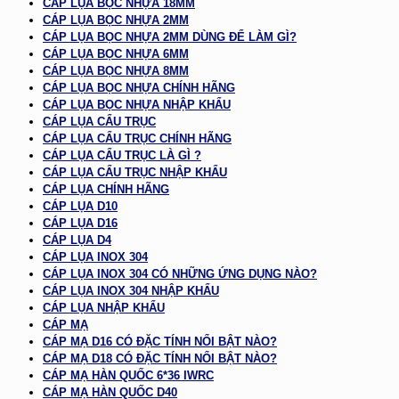
CÁP LỤA BỌC NHỰA 18MM
CÁP LỤA BỌC NHỰA 2MM
CÁP LỤA BỌC NHỰA 2MM DÙNG ĐỂ LÀM GÌ?
CÁP LỤA BỌC NHỰA 6MM
CÁP LỤA BỌC NHỰA 8MM
CÁP LỤA BỌC NHỰA CHÍNH HÃNG
CÁP LỤA BỌC NHỰA NHẬP KHẨU
CÁP LỤA CẨU TRỤC
CÁP LỤA CẨU TRỤC CHÍNH HÃNG
CÁP LỤA CẨU TRỤC LÀ GÌ ?
CÁP LỤA CẨU TRỤC NHẬP KHẨU
CÁP LỤA CHÍNH HÃNG
CÁP LỤA D10
CÁP LỤA D16
CÁP LỤA D4
CÁP LỤA INOX 304
CÁP LỤA INOX 304 CÓ NHỮNG ỨNG DỤNG NÀO?
CÁP LỤA INOX 304 NHẬP KHẨU
CÁP LỤA NHẬP KHẨU
CÁP MẠ
CÁP MẠ D16 CÓ ĐẶC TÍNH NỔI BẬT NÀO?
CÁP MẠ D18 CÓ ĐẶC TÍNH NỔI BẬT NÀO?
CÁP MẠ HÀN QUỐC 6*36 IWRC
CÁP MẠ HÀN QUỐC D40