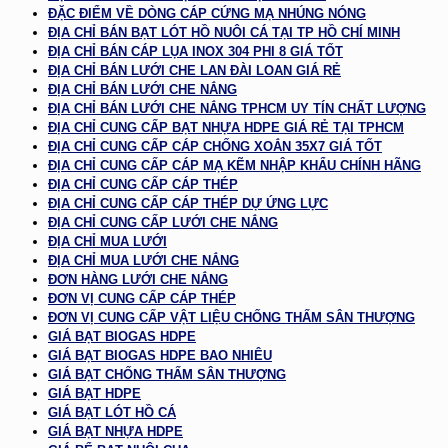
ĐẶC ĐIỂM VỀ DÒNG CÁP CỨNG MẠ NHÚNG NÓNG
ĐỊA CHỈ BÁN BẠT LÓT HỒ NUÔI CÁ TẠI TP HỒ CHÍ MINH
ĐỊA CHỈ BÁN CÁP LỤA INOX 304 PHI 8 GIÁ TỐT
ĐỊA CHỈ BÁN LƯỚI CHE LAN ĐÀI LOAN GIÁ RẺ
ĐỊA CHỈ BÁN LƯỚI CHE NẮNG
ĐỊA CHỈ BÁN LƯỚI CHE NẮNG TPHCM UY TÍN CHẤT LƯỢNG
ĐỊA CHỈ CUNG CẤP BẠT NHỰA HDPE GIÁ RẺ TẠI TPHCM
ĐỊA CHỈ CUNG CẤP CÁP CHỐNG XOẮN 35X7 GIÁ TỐT
ĐỊA CHỈ CUNG CẤP CÁP MẠ KẼM NHẬP KHẨU CHÍNH HÃNG
ĐỊA CHỈ CUNG CẤP CÁP THÉP
ĐỊA CHỈ CUNG CẤP CÁP THÉP DỰ ỨNG LỰC
ĐỊA CHỈ CUNG CẤP LƯỚI CHE NẮNG
ĐỊA CHỈ MUA LƯỚI
ĐỊA CHỈ MUA LƯỚI CHE NẮNG
ĐƠN HÀNG LƯỚI CHE NẮNG
ĐƠN VỊ CUNG CẤP CÁP THÉP
ĐƠN VỊ CUNG CẤP VẬT LIỆU CHỐNG THẤM SÂN THƯỢNG
GIÁ BẠT BIOGAS HDPE
GIÁ BẠT BIOGAS HDPE BAO NHIÊU
GIÁ BẠT CHỐNG THẤM SÂN THƯỢNG
GIÁ BẠT HDPE
GIÁ BẠT LÓT HỒ CÁ
GIÁ BẠT NHỰA HDPE