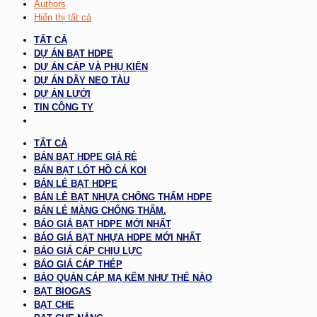
Authors
Hiển thị tất cả
TẤT CẢ
DỰ ÁN BẠT HDPE
DỰ ÁN CÁP VÀ PHỤ KIỆN
DỰ ÁN DÂY NEO TÀU
DỰ ÁN LƯỚI
TIN CÔNG TY
TẤT CẢ
BÁN BẠT HDPE GIÁ RẺ
BÁN BẠT LÓT HỒ CÁ KOI
BÁN LẺ BẠT HDPE
BÁN LẺ BẠT NHỰA CHỐNG THẤM HDPE
BÁN LẺ MÀNG CHỐNG THẤM.
BÁO GIÁ BẠT HDPE MỚI NHẤT
BÁO GIÁ BẠT NHỰA HDPE MỚI NHẤT
BÁO GIÁ CÁP CHỊU LỰC
BÁO GIÁ CÁP THÉP
BẢO QUẢN CÁP MẠ KẼM NHƯ THẾ NÀO
BẠT BIOGAS
BẠT CHE