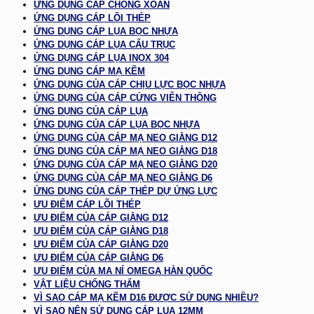
ỨNG DỤNG CÁP CHỐNG XOẮN
ỨNG DỤNG CÁP LÕI THÉP
ỨNG DỤNG CÁP LỤA BỌC NHỰA
ỨNG DỤNG CÁP LỤA CẨU TRỤC
ỨNG DỤNG CÁP LỤA INOX 304
ỨNG DỤNG CÁP MẠ KẼM
ỨNG DỤNG CỦA CÁP CHỊU LỰC BỌC NHỰA
ỨNG DỤNG CỦA CÁP CỨNG VIỄN THÔNG
ỨNG DỤNG CỦA CÁP LỤA
ỨNG DỤNG CỦA CÁP LỤA BỌC NHỰA
ỨNG DỤNG CỦA CÁP MẠ NEO GIẰNG D12
ỨNG DỤNG CỦA CÁP MẠ NEO GIẰNG D18
ỨNG DỤNG CỦA CÁP MẠ NEO GIẰNG D20
ỨNG DỤNG CỦA CÁP MẠ NEO GIẰNG D6
ỨNG DỤNG CỦA CÁP THÉP DỰ ỨNG LỰC
ƯU ĐIỂM CÁP LÕI THÉP
ƯU ĐIỂM CỦA CÁP GIẰNG D12
ƯU ĐIỂM CỦA CÁP GIẰNG D18
ƯU ĐIỂM CỦA CÁP GIẰNG D20
ƯU ĐIỂM CỦA CÁP GIẰNG D6
ƯU ĐIỂM CỦA MA NÍ OMEGA HÀN QUỐC
VẬT LIỆU CHỐNG THẤM
VÌ SAO CÁP MẠ KẼM D16 ĐƯỢC SỬ DỤNG NHIỀU?
VÌ SAO NÊN SỬ DỤNG CÁP LỤA 12MM