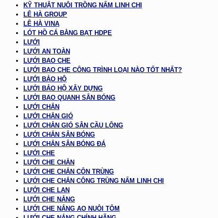
KỸ THUẬT NUÔI TRỒNG NẤM LINH CHI
LÊ HÀ GROUP
LÊ HÀ VINA
LÓT HỒ CÁ BẰNG BẠT HDPE
LƯỚI
LƯỚI AN TOÀN
LƯỚI BAO CHE
LƯỚI BAO CHE CÔNG TRÌNH LOẠI NÀO TỐT NHẤT?
LƯỚI BẢO HỘ
LƯỚI BẢO HỘ XÂY DỰNG
LƯỚI BAO QUANH SÂN BÓNG
LƯỚI CHẮN
LƯỚI CHẮN GIÓ
LƯỚI CHẮN GIÓ SÂN CẦU LÔNG
LƯỚI CHẮN SÂN BÓNG
LƯỚI CHẮN SÂN BÓNG ĐÁ
LƯỚI CHE
LƯỚI CHE CHẮN
LƯỚI CHE CHẮN CÔN TRÙNG
LƯỚI CHE CHẮN CÔNG TRÙNG NẤM LINH CHI
LƯỚI CHE LAN
LƯỚI CHE NẮNG
LƯỚI CHE NẮNG AO NUÔI TÔM
LƯỚI CHE NẮNG CHÍNH HÃNG