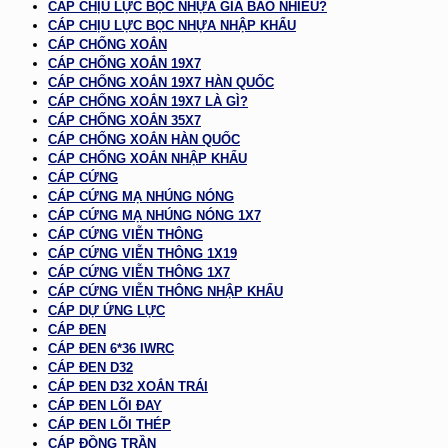
CÁP CHỊU LỰC BỌC NHỰA GIÁ BAO NHIÊU?
CÁP CHỊU LỰC BỌC NHỰA NHẬP KHẨU
CÁP CHỐNG XOẮN
CÁP CHỐNG XOẮN 19X7
CÁP CHỐNG XOẮN 19X7 HÀN QUỐC
CÁP CHỐNG XOẮN 19X7 LÀ GÌ?
CÁP CHỐNG XOẮN 35X7
CÁP CHỐNG XOẮN HÀN QUỐC
CÁP CHỐNG XOẮN NHẬP KHẨU
CÁP CỨNG
CÁP CỨNG MẠ NHÚNG NÓNG
CÁP CỨNG MẠ NHÚNG NÓNG 1X7
CÁP CỨNG VIỄN THÔNG
CÁP CỨNG VIỄN THÔNG 1X19
CÁP CỨNG VIỄN THÔNG 1X7
CÁP CỨNG VIỄN THÔNG NHẬP KHẨU
CÁP DỰ ỨNG LỰC
CÁP ĐEN
CÁP ĐEN 6*36 IWRC
CÁP ĐEN D32
CÁP ĐEN D32 XOẮN TRÁI
CÁP ĐEN LÕI ĐAY
CÁP ĐEN LÕI THÉP
CÁP ĐỒNG TRẦN