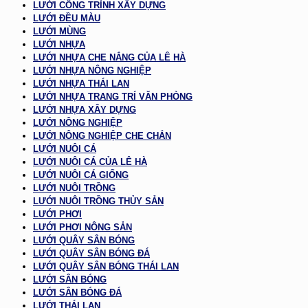
LƯỚI CÔNG TRÌNH XÂY DỰNG
LƯỚI ĐỀU MÀU
LƯỚI MÙNG
LƯỚI NHỰA
LƯỚI NHỰA CHE NẮNG CỦA LÊ HÀ
LƯỚI NHỰA NÔNG NGHIỆP
LƯỚI NHỰA THÁI LAN
LƯỚI NHỰA TRANG TRÍ VĂN PHÒNG
LƯỚI NHỰA XÂY DỰNG
LƯỚI NÔNG NGHIỆP
LƯỚI NÔNG NGHIỆP CHE CHẮN
LƯỚI NUÔI CÁ
LƯỚI NUÔI CÁ CỦA LÊ HÀ
LƯỚI NUÔI CÁ GIỐNG
LƯỚI NUÔI TRỒNG
LƯỚI NUÔI TRỒNG THỦY SẢN
LƯỚI PHƠI
LƯỚI PHƠI NÔNG SẢN
LƯỚI QUÂY SÂN BÓNG
LƯỚI QUÂY SÂN BÓNG ĐÁ
LƯỚI QUÂY SÂN BÓNG THÁI LAN
LƯỚI SÂN BÓNG
LƯỚI SÂN BÓNG ĐÁ
LƯỚI THÁI LAN