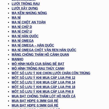
LƯỚI TRỒNG RAU
LƯỚI XÂY DỰNG
MẠ KẼM NHÚNG NÓNG
MA NÍ
MA NÍ CHỐT AN TOÀN
MA NÍ CHỮ D
MA NÍ CHỮ U
MA NÍ HÀN QUỐC
MA NÍ OMEGA
MA NÍ OMEGA – HÀN QUỐC
MA NÍ OMEGA CHỐT VẶN REN HÀN QUỐC
MÀNG CHỐNG THẤM HỒ CẢNH QUAN
MANHO
MÔ HÌNH NUÔI CUA BẰNG BỂ BẠT
MÔ HÌNH TRỒNG RAU THỦY CANH
MỘT SỐ LƯU Ý KHI CHỌN LƯỚI CHẮN CÔN TRÙNG
MỘT SỐ LƯU Ý KHI MUA CÁP LỤA PHI 12
MỘT SỐ LƯU Ý KHI MUA CÁP LỤA PHI 14
MỘT SỐ LƯU Ý KHI MUA CÁP LỤA PHI 18
MỘT SỐ LƯU Ý KHI MUA CÁP LỤA PHI 8
MUA BẠT CHỐNG THẤM LÓT HỒ NUÔI CÁ
MUA BẠT HDPE 0.3MM GIÁ RẺ
MUA BẠT HDPE 0.5MM GIÁ RẺ