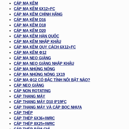
CÁP MẠ KẼM
CÁP MẠ KẼM 6X12+FC
CÁP MẠ KẼM CHÍNH HÃNG
CÁP MẠ KẼM D16
CÁP MẠ KẼM D18
CÁP MẠ KẼM D20
CÁP MẠ KẼM HÀN QUỐC
CÁP MẠ KẼM NHẬP KHẨU
CÁP MẠ KẼM QUY CÁCH 6X12+FC
CÁP MẠ KẼM Φ12
CÁP MẠ NEO GIẰNG
CÁP MẠ NEO GIẰNG NHẬP KHẨU
CÁP MẠ NHÚNG NÓNG
CÁP MẠ NHÚNG NÓNG 1X19
CÁP MẠ Φ12 CÓ ĐẶC TÍNH NỔI BẬT NÀO?
CÁP NEO GIẰNG
CÁP NON ROTATING
CÁP THANG MÁY
CÁP THANG MÁY D10 8*19FC
CÁP THANG MÁY VÀ CÁP BỌC NHỰA
CÁP THÉP
CÁP THÉP 6X36+IWRC
CÁP THÉP 8X25+IWRC