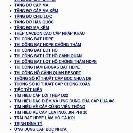
TĂNG ĐƠ CÁP MẠ
TĂNG ĐƠ CÁP MẠ KẼM
TĂNG ĐƠ CHỊU LỰC
TĂNG ĐƠ HÀN QUỐC
TĂNG ĐƠ MẠ KẼM
THÉP CACBON CAO CẤP NHẬP KHẨU
THI CÔNG BẠT HDPE
THI CÔNG BẠT HDPE CHỐNG THẤM
THI CÔNG BẠT LÓT HỒ
THI CÔNG BẠT LÓT HỒ CẢNH QUAN
THI CÔNG BẠT LÓT HỒ CHỐNG THẤM HDPE
THI CÔNG HẦM BIOGAS BẠT HDPE
THI CÔNG HỒ CẢNH QUAN RESORT
THÔNG SỐ KĨ THUẬT CÁP BỌC NHỰA D6
THÔNG SỐ KĨ THUẬT CÁP CHỐNG XOẮN
TIỆC TẤT NIÊN
TÌM HIỂU CÁP LÕI THÉP D22
TÌM HIỂU ĐẶC ĐIỂM VÀ ỨNG DỤNG CỦA CÁP LỤA Φ8
TÌM HIỂU VỀ CÁP CỨNG VIỄN THÔNG
TÌM HIỂU VỀ CÁP LỤA INOX 304 PHI 10
TRẢI BẠT HDPE LÀM HỒ CÁ KOI
TRỊNH ĐÌNH TÝ
ỨNG DỤNG CÁP BỌC NHỰA