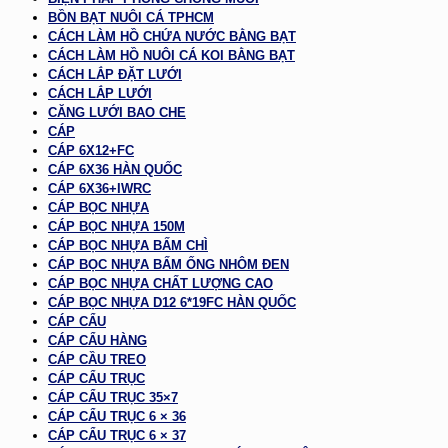
BỒN BẠT NUÔI CÁ TPHCM
CÁCH LÀM HỒ CHỨA NƯỚC BẰNG BẠT
CÁCH LÀM HỒ NUÔI CÁ KOI BẰNG BẠT
CÁCH LẮP ĐẶT LƯỚI
CÁCH LẮP LƯỚI
CĂNG LƯỚI BAO CHE
CÁP
CÁP 6X12+FC
CÁP 6X36 HÀN QUỐC
CÁP 6X36+IWRC
CÁP BỌC NHỰA
CÁP BỌC NHỰA 150M
CÁP BỌC NHỰA BẤM CHÌ
CÁP BỌC NHỰA BẤM ỐNG NHÔM ĐEN
CÁP BỌC NHỰA CHẤT LƯỢNG CAO
CÁP BỌC NHỰA D12 6*19FC HÀN QUỐC
CÁP CẨU
CÁP CẨU HÀNG
CÁP CẦU TREO
CÁP CẨU TRỤC
CÁP CẨU TRỤC 35×7
CÁP CẨU TRỤC 6 × 36
CÁP CẨU TRỤC 6 × 37