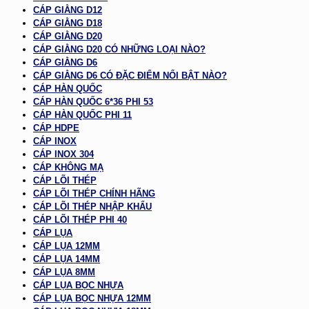
CÁP GIẰNG D12
CÁP GIẰNG D18
CÁP GIẰNG D20
CÁP GIẰNG D20 CÓ NHỮNG LOẠI NÀO?
CÁP GIẰNG D6
CÁP GIẰNG D6 CÓ ĐẶC ĐIỂM NỔI BẬT NÀO?
CÁP HÀN QUỐC
CÁP HÀN QUỐC 6*36 PHI 53
CÁP HÀN QUỐC PHI 11
CÁP HDPE
CÁP INOX
CÁP INOX 304
CÁP KHÔNG MẠ
CÁP LÕI THÉP
CÁP LÕI THÉP CHÍNH HÃNG
CÁP LÕI THÉP NHẬP KHẨU
CÁP LÕI THÉP PHI 40
CÁP LỤA
CÁP LỤA 12MM
CÁP LỤA 14MM
CÁP LỤA 8MM
CÁP LỤA BỌC NHỰA
CÁP LỤA BỌC NHỰA 12MM