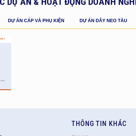
C DỰ ÁN & HOẠT ĐỘNG DOANH NGH
DỰ ÁN CÁP VÀ PHỤ KIỆN
DỰ ÁN DÂY NEO TÀU
…
THÔNG TIN KHÁC