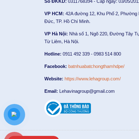
Số ĐKKD:
0311768394 - Cấp ngày: 03/05/201
VP HCM:
42A đường 12, Khu Phố 2, Phường
Đức, TP. Hồ Chí Minh.
VP Hà Nội:
Nhà số 1, Ngõ 220, Đường Tây T
Từ Liêm, Hà Nội.
Hotline:
0911 492 339 - 0983 514 800
Facebook:
batnhuabatchongthamhdpe/
Website:
https://www.lehagroup.com/
Email:
Lehavinagroup@gmail.com