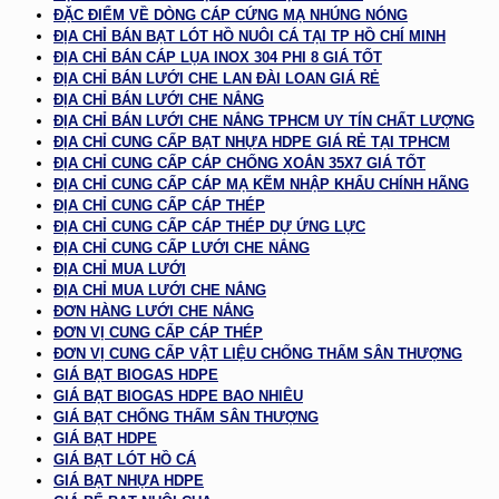
ĐẶC ĐIỂM VỀ DÒNG CÁP CỨNG MẠ NHÚNG NÓNG
ĐỊA CHỈ BÁN BẠT LÓT HỒ NUÔI CÁ TẠI TP HỒ CHÍ MINH
ĐỊA CHỈ BÁN CÁP LỤA INOX 304 PHI 8 GIÁ TỐT
ĐỊA CHỈ BÁN LƯỚI CHE LAN ĐÀI LOAN GIÁ RẺ
ĐỊA CHỈ BÁN LƯỚI CHE NẮNG
ĐỊA CHỈ BÁN LƯỚI CHE NẮNG TPHCM UY TÍN CHẤT LƯỢNG
ĐỊA CHỈ CUNG CẤP BẠT NHỰA HDPE GIÁ RẺ TẠI TPHCM
ĐỊA CHỈ CUNG CẤP CÁP CHỐNG XOẮN 35X7 GIÁ TỐT
ĐỊA CHỈ CUNG CẤP CÁP MẠ KẼM NHẬP KHẨU CHÍNH HÃNG
ĐỊA CHỈ CUNG CẤP CÁP THÉP
ĐỊA CHỈ CUNG CẤP CÁP THÉP DỰ ỨNG LỰC
ĐỊA CHỈ CUNG CẤP LƯỚI CHE NẮNG
ĐỊA CHỈ MUA LƯỚI
ĐỊA CHỈ MUA LƯỚI CHE NẮNG
ĐƠN HÀNG LƯỚI CHE NẮNG
ĐƠN VỊ CUNG CẤP CÁP THÉP
ĐƠN VỊ CUNG CẤP VẬT LIỆU CHỐNG THẤM SÂN THƯỢNG
GIÁ BẠT BIOGAS HDPE
GIÁ BẠT BIOGAS HDPE BAO NHIÊU
GIÁ BẠT CHỐNG THẤM SÂN THƯỢNG
GIÁ BẠT HDPE
GIÁ BẠT LÓT HỒ CÁ
GIÁ BẠT NHỰA HDPE