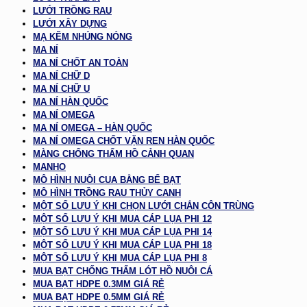
LƯỚI TRỒNG RAU
LƯỚI XÂY DỰNG
MẠ KẼM NHÚNG NÓNG
MA NÍ
MA NÍ CHỐT AN TOÀN
MA NÍ CHỮ D
MA NÍ CHỮ U
MA NÍ HÀN QUỐC
MA NÍ OMEGA
MA NÍ OMEGA – HÀN QUỐC
MA NÍ OMEGA CHỐT VẶN REN HÀN QUỐC
MÀNG CHỐNG THẤM HỒ CẢNH QUAN
MANHO
MÔ HÌNH NUÔI CUA BẰNG BỂ BẠT
MÔ HÌNH TRỒNG RAU THỦY CANH
MỘT SỐ LƯU Ý KHI CHỌN LƯỚI CHẮN CÔN TRÙNG
MỘT SỐ LƯU Ý KHI MUA CÁP LỤA PHI 12
MỘT SỐ LƯU Ý KHI MUA CÁP LỤA PHI 14
MỘT SỐ LƯU Ý KHI MUA CÁP LỤA PHI 18
MỘT SỐ LƯU Ý KHI MUA CÁP LỤA PHI 8
MUA BẠT CHỐNG THẤM LÓT HỒ NUÔI CÁ
MUA BẠT HDPE 0.3MM GIÁ RẺ
MUA BẠT HDPE 0.5MM GIÁ RẺ