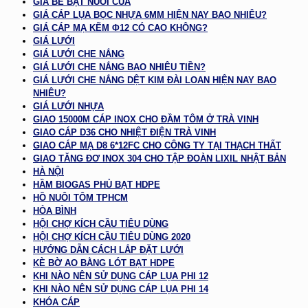
GIÁ BỂ BẠT NUÔI CUA
GIÁ CÁP LỤA BỌC NHỰA 6MM HIỆN NAY BAO NHIÊU?
GIÁ CÁP MẠ KẼM Φ12 CÓ CAO KHÔNG?
GIÁ LƯỚI
GIÁ LƯỚI CHE NẮNG
GIÁ LƯỚI CHE NẮNG BAO NHIÊU TIỀN?
GIÁ LƯỚI CHE NẮNG DỆT KIM ĐÀI LOAN HIỆN NAY BAO
NHIÊU?
GIÁ LƯỚI NHỰA
GIAO 15000M CÁP INOX CHO ĐẦM TÔM Ở TRÀ VINH
GIAO CÁP D36 CHO NHIỆT ĐIỆN TRÀ VINH
GIAO CÁP MẠ D8 6*12FC CHO CÔNG TY TẠI THẠCH THẤT
GIAO TĂNG ĐƠ INOX 304 CHO TẬP ĐOÀN LIXIL NHẬT BẢN
HÀ NỘI
HẦM BIOGAS PHỦ BẠT HDPE
HỒ NUÔI TÔM TPHCM
HÒA BÌNH
HỘI CHỢ KÍCH CẦU TIÊU DÙNG
HỘI CHỢ KÍCH CẦU TIÊU DÙNG 2020
HƯỚNG DẪN CÁCH LẮP ĐẶT LƯỚI
KÈ BỜ AO BẰNG LÓT BẠT HDPE
KHI NÀO NÊN SỬ DỤNG CÁP LỤA PHI 12
KHI NÀO NÊN SỬ DỤNG CÁP LỤA PHI 14
KHÓA CÁP