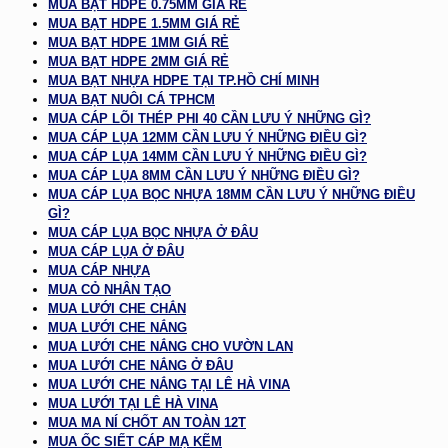
MUA BẠT HDPE 0.75MM GIÁ RẺ
MUA BẠT HDPE 1.5MM GIÁ RẺ
MUA BẠT HDPE 1MM GIÁ RẺ
MUA BẠT HDPE 2MM GIÁ RẺ
MUA BẠT NHỰA HDPE TẠI TP.HỒ CHÍ MINH
MUA BẠT NUÔI CÁ TPHCM
MUA CÁP LÕI THÉP PHI 40 CẦN LƯU Ý NHỮNG GÌ?
MUA CÁP LỤA 12MM CẦN LƯU Ý NHỮNG ĐIỀU GÌ?
MUA CÁP LỤA 14MM CẦN LƯU Ý NHỮNG ĐIỀU GÌ?
MUA CÁP LỤA 8MM CẦN LƯU Ý NHỮNG ĐIỀU GÌ?
MUA CÁP LỤA BỌC NHỰA 18MM CẦN LƯU Ý NHỮNG ĐIỀU
GÌ?
MUA CÁP LỤA BỌC NHỰA Ở ĐÂU
MUA CÁP LỤA Ở ĐÂU
MUA CÁP NHỰA
MUA CỎ NHÂN TẠO
MUA LƯỚI CHE CHẮN
MUA LƯỚI CHE NẮNG
MUA LƯỚI CHE NẮNG CHO VƯỜN LAN
MUA LƯỚI CHE NẮNG Ở ĐÂU
MUA LƯỚI CHE NẮNG TẠI LÊ HÀ VINA
MUA LƯỚI TẠI LÊ HÀ VINA
MUA MA NÍ CHỐT AN TOÀN 12T
MUA ỐC SIẾT CÁP MẠ KẼM