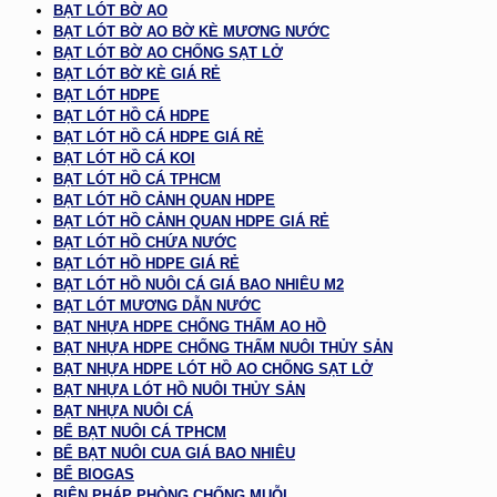
BẠT LÓT BỜ AO
BẠT LÓT BỜ AO BỜ KÈ MƯƠNG NƯỚC
BẠT LÓT BỜ AO CHỐNG SẠT LỞ
BẠT LÓT BỜ KÈ GIÁ RẺ
BẠT LÓT HDPE
BẠT LÓT HỒ CÁ HDPE
BẠT LÓT HỒ CÁ HDPE GIÁ RẺ
BẠT LÓT HỒ CÁ KOI
BẠT LÓT HỒ CÁ TPHCM
BẠT LÓT HỒ CẢNH QUAN HDPE
BẠT LÓT HỒ CẢNH QUAN HDPE GIÁ RẺ
BẠT LÓT HỒ CHỨA NƯỚC
BẠT LÓT HỒ HDPE GIÁ RẺ
BẠT LÓT HỒ NUÔI CÁ GIÁ BAO NHIÊU M2
BẠT LÓT MƯƠNG DẪN NƯỚC
BẠT NHỰA HDPE CHỐNG THẤM AO HỒ
BẠT NHỰA HDPE CHỐNG THẤM NUÔI THỦY SẢN
BẠT NHỰA HDPE LÓT HỒ AO CHỐNG SẠT LỞ
BẠT NHỰA LÓT HỒ NUÔI THỦY SẢN
BẠT NHỰA NUÔI CÁ
BỂ BẠT NUÔI CÁ TPHCM
BỂ BẠT NUÔI CUA GIÁ BAO NHIÊU
BỂ BIOGAS
BIỆN PHÁP PHÒNG CHỐNG MUỖI