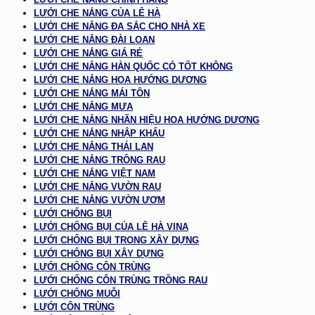
LƯỚI CHE NẮNG CỦA LÊ HÀ
LƯỚI CHE NẮNG ĐA SẮC CHO NHÀ XE
LƯỚI CHE NẮNG ĐÀI LOAN
LƯỚI CHE NẮNG GIÁ RẺ
LƯỚI CHE NẮNG HÀN QUỐC CÓ TỐT KHÔNG
LƯỚI CHE NẮNG HOA HƯỚNG DƯƠNG
LƯỚI CHE NẮNG MÁI TÔN
LƯỚI CHE NẮNG MƯA
LƯỚI CHE NẮNG NHÃN HIỆU HOA HƯỚNG DƯƠNG
LƯỚI CHE NẮNG NHẬP KHẨU
LƯỚI CHE NẮNG THÁI LAN
LƯỚI CHE NẮNG TRỒNG RAU
LƯỚI CHE NẮNG VIỆT NAM
LƯỚI CHE NẮNG VƯỜN RAU
LƯỚI CHE NẮNG VƯỜN ƯƠM
LƯỚI CHỐNG BỤI
LƯỚI CHỐNG BỤI CỦA LÊ HÀ VINA
LƯỚI CHỐNG BỤI TRONG XÂY DỰNG
LƯỚI CHỐNG BỤI XÂY DỰNG
LƯỚI CHỐNG CÔN TRÙNG
LƯỚI CHỐNG CÔN TRÙNG TRỒNG RAU
LƯỚI CHỐNG MUỖI
LƯỚI CÔN TRÙNG