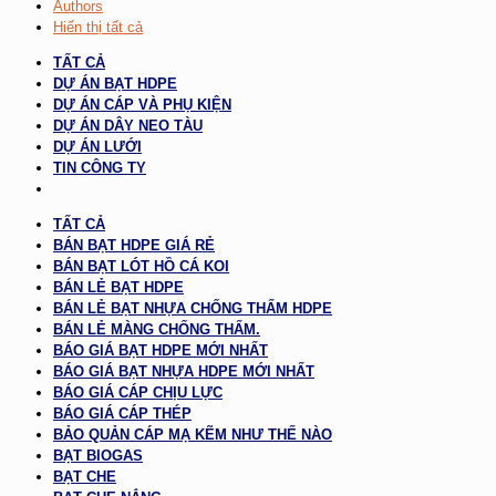
Authors
Hiển thị tất cả
TẤT CẢ
DỰ ÁN BẠT HDPE
DỰ ÁN CÁP VÀ PHỤ KIỆN
DỰ ÁN DÂY NEO TÀU
DỰ ÁN LƯỚI
TIN CÔNG TY
TẤT CẢ
BÁN BẠT HDPE GIÁ RẺ
BÁN BẠT LÓT HỒ CÁ KOI
BÁN LẺ BẠT HDPE
BÁN LẺ BẠT NHỰA CHỐNG THẤM HDPE
BÁN LẺ MÀNG CHỐNG THẤM.
BÁO GIÁ BẠT HDPE MỚI NHẤT
BÁO GIÁ BẠT NHỰA HDPE MỚI NHẤT
BÁO GIÁ CÁP CHỊU LỰC
BÁO GIÁ CÁP THÉP
BẢO QUẢN CÁP MẠ KẼM NHƯ THẾ NÀO
BẠT BIOGAS
BẠT CHE