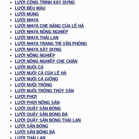
LƯỚI CÔNG TRÌNH XÂY DỰNG
LƯỚI ĐỀU MÀU
LƯỚI MÙNG
LƯỚI NHỰA
LƯỚI NHỰA CHE NẮNG CỦA LÊ HÀ
LƯỚI NHỰA NÔNG NGHIỆP
LƯỚI NHỰA THÁI LAN
LƯỚI NHỰA TRANG TRÍ VĂN PHÒNG
LƯỚI NHỰA XÂY DỰNG
LƯỚI NÔNG NGHIỆP
LƯỚI NÔNG NGHIỆP CHE CHẮN
LƯỚI NUÔI CÁ
LƯỚI NUÔI CÁ CỦA LÊ HÀ
LƯỚI NUÔI CÁ GIỐNG
LƯỚI NUÔI TRỒNG
LƯỚI NUÔI TRỒNG THỦY SẢN
LƯỚI PHƠI
LƯỚI PHƠI NÔNG SẢN
LƯỚI QUÂY SÂN BÓNG
LƯỚI QUÂY SÂN BÓNG ĐÁ
LƯỚI QUÂY SÂN BÓNG THÁI LAN
LƯỚI SÂN BÓNG
LƯỚI SÂN BÓNG ĐÁ
LƯỚI THÁI LAN