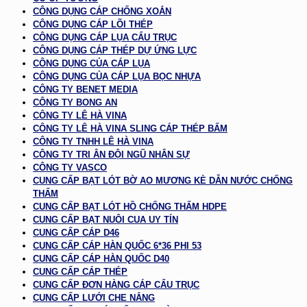
CÔNG DỤNG CÁP CHỐNG XOẮN
CÔNG DỤNG CÁP LÕI THÉP
CÔNG DỤNG CÁP LỤA CẨU TRỤC
CÔNG DỤNG CÁP THÉP DỰ ỨNG LỰC
CÔNG DỤNG CỦA CÁP LỤA
CÔNG DỤNG CỦA CÁP LỤA BỌC NHỰA
CÔNG TY BENET MEDIA
CÔNG TY BONG AN
CÔNG TY LÊ HÀ VINA
CÔNG TY LÊ HÀ VINA SLING CÁP THÉP BẤM
CÔNG TY TNHH LÊ HÀ VINA
CÔNG TY TRI ÂN ĐỘI NGŨ NHÂN SỰ
CÔNG TY VASCO
CUNG CẤP BẠT LÓT BỜ AO MƯƠNG KÈ DẪN NƯỚC CHỐNG
THẤM
CUNG CẤP BẠT LÓT HỒ CHỐNG THẤM HDPE
CUNG CẤP BẠT NUÔI CUA UY TÍN
CUNG CẤP CÁP D46
CUNG CẤP CÁP HÀN QUỐC 6*36 PHI 53
CUNG CẤP CÁP HÀN QUỐC D40
CUNG CẤP CÁP THÉP
CUNG CẤP ĐƠN HÀNG CÁP CẨU TRỤC
CUNG CẤP LƯỚI CHE NẮNG