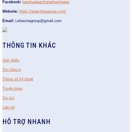
Facebook:
batnhuabatchongthamhdpe/
Website:
https://www.lehagroup.com/
Email:
Lehavinagroup@gmail.com
THÔNG TIN KHÁC
Giới thiệu
Tin công ty
Thông số kỹ thuật
Tuyển dụng
Tin tức
Liên hệ
HỖ TRỢ NHANH