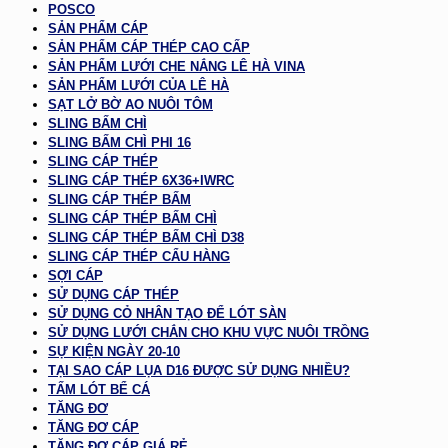
POSCO
SẢN PHẨM CÁP
SẢN PHẨM CÁP THÉP CAO CẤP
SẢN PHẨM LƯỚI CHE NẮNG LÊ HÀ VINA
SẢN PHẨM LƯỚI CỦA LÊ HÀ
SẠT LỞ BỜ AO NUÔI TÔM
SLING BẤM CHÌ
SLING BẤM CHÌ PHI 16
SLING CÁP THÉP
SLING CÁP THÉP 6X36+IWRC
SLING CÁP THÉP BẤM
SLING CÁP THÉP BẤM CHÌ
SLING CÁP THÉP BẤM CHÌ D38
SLING CÁP THÉP CẨU HÀNG
SỢI CÁP
SỬ DỤNG CÁP THÉP
SỬ DỤNG CỎ NHÂN TẠO ĐỂ LÓT SÀN
SỬ DỤNG LƯỚI CHẮN CHO KHU VỰC NUÔI TRỒNG
SỰ KIỆN NGÀY 20-10
TẠI SAO CÁP LỤA D16 ĐƯỢC SỬ DỤNG NHIỀU?
TẤM LÓT BỂ CÁ
TĂNG ĐƠ
TĂNG ĐƠ CÁP
TĂNG ĐƠ CÁP GIÁ RẺ