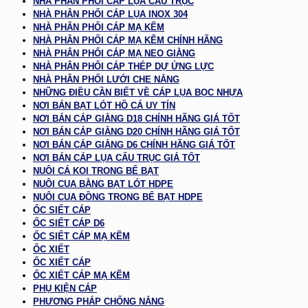
NHÀ PHÂN PHỐI CÁP LỤA CẨU TRỤC
NHÀ PHÂN PHỐI CÁP LỤA INOX 304
NHÀ PHÂN PHỐI CÁP MẠ KẼM
NHÀ PHÂN PHỐI CÁP MẠ KẼM CHÍNH HÃNG
NHÀ PHÂN PHỐI CÁP MẠ NEO GIẰNG
NHÀ PHÂN PHỐI CÁP THÉP DỰ ỨNG LỰC
NHÀ PHÂN PHỐI LƯỚI CHE NẮNG
NHỮNG ĐIỀU CẦN BIẾT VỀ CÁP LỤA BỌC NHỰA
NƠI BÁN BẠT LÓT HỒ CÁ UY TÍN
NƠI BÁN CÁP GIẰNG D18 CHÍNH HÃNG GIÁ TỐT
NƠI BÁN CÁP GIẰNG D20 CHÍNH HÃNG GIÁ TỐT
NƠI BÁN CÁP GIẰNG D6 CHÍNH HÃNG GIÁ TỐT
NƠI BÁN CÁP LỤA CẨU TRỤC GIÁ TỐT
NUÔI CÁ KOI TRONG BỂ BẠT
NUÔI CUA BẰNG BẠT LÓT HDPE
NUÔI CUA ĐỒNG TRONG BỂ BẠT HDPE
ỐC SIẾT CÁP
ỐC SIẾT CÁP D6
ỐC SIẾT CÁP MẠ KẼM
ỐC XIẾT
ỐC XIẾT CÁP
ỐC XIẾT CÁP MẠ KẼM
PHỤ KIỆN CÁP
PHƯƠNG PHÁP CHỐNG NẮNG