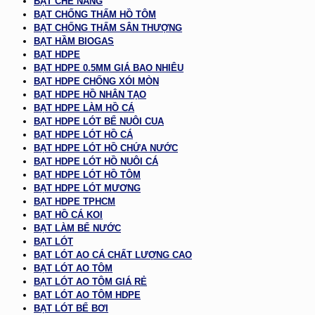
BẠT CHE NẮNG
BẠT CHỐNG THẤM HỒ TÔM
BẠT CHỐNG THẤM SÂN THƯỢNG
BẠT HẦM BIOGAS
BẠT HDPE
BẠT HDPE 0.5MM GIÁ BAO NHIÊU
BẠT HDPE CHỐNG XÓI MÒN
BẠT HDPE HỒ NHÂN TẠO
BẠT HDPE LÀM HỒ CÁ
BẠT HDPE LÓT BỂ NUÔI CUA
BẠT HDPE LÓT HỒ CÁ
BẠT HDPE LÓT HỒ CHỨA NƯỚC
BẠT HDPE LÓT HỒ NUÔI CÁ
BẠT HDPE LÓT HỒ TÔM
BẠT HDPE LÓT MƯƠNG
BẠT HDPE TPHCM
BẠT HỒ CÁ KOI
BẠT LÀM BỂ NƯỚC
BẠT LÓT
BẠT LÓT AO CÁ CHẤT LƯỢNG CAO
BẠT LÓT AO TÔM
BẠT LÓT AO TÔM GIÁ RẺ
BẠT LÓT AO TÔM HDPE
BẠT LÓT BỂ BƠI