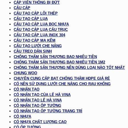
CÁP VIỄN THÔNG BỊ ĐỨT
CẨU CÁP
CẤU TẠO CÁP LÕI THÉP
CẤU TẠO CÁP LỤA
CẤU TẠO CÁP LỤA BỌC NHỰA
CẤU TẠO CÁP LỤA CẨU TRỤC
CẤU TẠO CÁP LỤA INOX 304
CẤU TẠO CÁP MẠ KẼM
CẤU TẠO LƯỚI CHE NẮNG
CẦU TREO DÂN SINH
CHỐNG THẤM SÂN THƯỢNG BAO NHIÊU TIỀN
CHỐNG THẤM SÂN THƯỢNG BAO NHIÊU TIỀN 1M2
CHỐNG THẤM SÂN THƯỢNG NÊN DÙNG LOẠI NÀO TỐT NHẤT
CHUNG WOO
CHUYÊN CUNG CẤP BẠT CHỐNG THẤM HDPE GIÁ RẺ
CÓ NÊN SỬ DỤNG LƯỚI CHE NẮNG CHO RAU KHÔNG
CỎ NHÂN TẠO
CỎ NHÂN TẠO CỦA LÊ HÀ VINA
CỎ NHÂN TẠO LÊ HÀ VINA
CỎ NHÂN TẠO ỐP TƯỜNG
CỎ NHÂN TẠO ỐP TƯỜNG TRANG TRÍ
CỎ NHỰA
CỎ NHỰA CHẤT LƯỢNG CAO
CỎ ỐP TƯỜNG