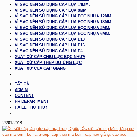
VÌ SAO NÊN SỬ DỤNG CÁP LỤA 14MM.
VÌ SAO NÊN SỬ DỤNG CÁP LỤA 8MM
VÌ SAO NÊN SỬ DỤNG CÁP LỤA BỌC NHỰA 12MM
VÌ SAO NÊN SỬ DỤNG CÁP LỤA BỌC NHỰA 18MM.
VÌ SAO NÊN SỬ DỤNG CÁP LỤA BỌC NHỰA 2MM.
VÌ SAO NÊN SỬ DỤNG CÁP LỤA BỌC NHỰA 6MM.
VÌ SAO NÊN SỬ DỤNG CÁP LỤA D10
VÌ SAO NÊN SỬ DỤNG CÁP LỤA D16
VÌ SAO NÊN SỬ DỤNG CÁP LỤA D4
XUẤT XỨ CÁP CHỊU LỰC BỌC NHỰA
XUẤT XỨ CÁP THÉP DỰ ỨNG LỰC
XUẤT XỨ CỦA CÁP GIẰNG
TẤT CẢ
ADMIN
CONTENT
HR DEPARTMENT
HÀ LÊ THU THỦY
23/01/2018