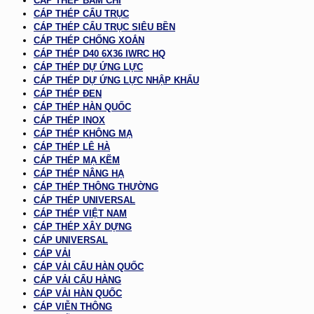
CÁP THÉP BẤM CHÌ
CÁP THÉP CẨU TRỤC
CÁP THÉP CẨU TRỤC SIÊU BỀN
CÁP THÉP CHỐNG XOẮN
CÁP THÉP D40 6X36 IWRC HQ
CÁP THÉP DỰ ỨNG LỰC
CÁP THÉP DỰ ỨNG LỰC NHẬP KHẨU
CÁP THÉP ĐEN
CÁP THÉP HÀN QUỐC
CÁP THÉP INOX
CÁP THÉP KHÔNG MẠ
CÁP THÉP LÊ HÀ
CÁP THÉP MẠ KẼM
CÁP THÉP NÂNG HẠ
CÁP THÉP THÔNG THƯỜNG
CÁP THÉP UNIVERSAL
CÁP THÉP VIỆT NAM
CÁP THÉP XÂY DỰNG
CÁP UNIVERSAL
CÁP VẢI
CÁP VẢI CẨU HÀN QUỐC
CÁP VẢI CẨU HÀNG
CÁP VẢI HÀN QUỐC
CÁP VIỄN THÔNG