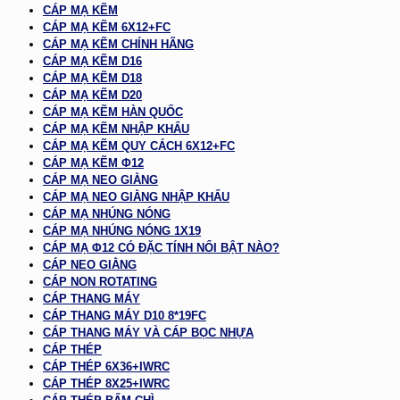
CÁP MẠ KẼM
CÁP MẠ KẼM 6X12+FC
CÁP MẠ KẼM CHÍNH HÃNG
CÁP MẠ KẼM D16
CÁP MẠ KẼM D18
CÁP MẠ KẼM D20
CÁP MẠ KẼM HÀN QUỐC
CÁP MẠ KẼM NHẬP KHẨU
CÁP MẠ KẼM QUY CÁCH 6X12+FC
CÁP MẠ KẼM Φ12
CÁP MẠ NEO GIẰNG
CÁP MẠ NEO GIẰNG NHẬP KHẨU
CÁP MẠ NHÚNG NÓNG
CÁP MẠ NHÚNG NÓNG 1X19
CÁP MẠ Φ12 CÓ ĐẶC TÍNH NỔI BẬT NÀO?
CÁP NEO GIẰNG
CÁP NON ROTATING
CÁP THANG MÁY
CÁP THANG MÁY D10 8*19FC
CÁP THANG MÁY VÀ CÁP BỌC NHỰA
CÁP THÉP
CÁP THÉP 6X36+IWRC
CÁP THÉP 8X25+IWRC