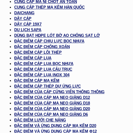
CUNG CẤP MA NÍ CHỐT AN TOÀN
CUNG CẤP THÉP MẠ KẼM HÀN QUỐC
DAICHANG
DÂY CÁP
DÂY CÁP 19X7
DU LỊCH SAPA
DÙNG BẠT HDPE LÓT BỜ AO CHỐNG SẠT LỞ
ĐẶC ĐIỂM CÁP CHỊU LỰC BỌC NHỰA
ĐẶC ĐIỂM CÁP CHỐNG XOẮN
ĐẶC ĐIỂM CÁP LÕI THÉP
ĐẶC ĐIỂM CÁP LỤA
ĐẶC ĐIỂM CÁP LỤA BỌC NHỰA
ĐẶC ĐIỂM CÁP LỤA CẨU TRỤC
ĐẶC ĐIỂM CÁP LỤA INOX 304
ĐẶC ĐIỂM CÁP MẠ KẼM
ĐẶC ĐIỂM CÁP THÉP DỰ ỨNG LỰC
ĐẶC ĐIỂM CỦA CÁP CỨNG VIỄN THÔNG THÔNG
ĐẶC ĐIỂM CỦA CÁP MẠ NEO GIẰNG D12
ĐẶC ĐIỂM CỦA CÁP MẠ NEO GIẰNG D18
ĐẶC ĐIỂM CỦA CÁP MẠ NEO GIẰNG D20
ĐẶC ĐIỂM CỦA CÁP MẠ NEO GIẰNG D6
ĐẶC ĐIỂM LƯỚI CHE NẮNG
ĐẶC ĐIỂM VÀ ỨNG DỤNG CÁP MẠ KẼM D20
ĐẶC ĐIỂM VÀ ỨNG DỤNG CÁP MẠ KẼM Φ12