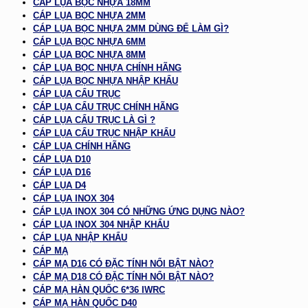
CÁP LỤA BỌC NHỰA 18MM
CÁP LỤA BỌC NHỰA 2MM
CÁP LỤA BỌC NHỰA 2MM DÙNG ĐỂ LÀM GÌ?
CÁP LỤA BỌC NHỰA 6MM
CÁP LỤA BỌC NHỰA 8MM
CÁP LỤA BỌC NHỰA CHÍNH HÃNG
CÁP LỤA BỌC NHỰA NHẬP KHẨU
CÁP LỤA CẨU TRỤC
CÁP LỤA CẨU TRỤC CHÍNH HÃNG
CÁP LỤA CẨU TRỤC LÀ GÌ ?
CÁP LỤA CẨU TRỤC NHẬP KHẨU
CÁP LỤA CHÍNH HÃNG
CÁP LỤA D10
CÁP LỤA D16
CÁP LỤA D4
CÁP LỤA INOX 304
CÁP LỤA INOX 304 CÓ NHỮNG ỨNG DỤNG NÀO?
CÁP LỤA INOX 304 NHẬP KHẨU
CÁP LỤA NHẬP KHẨU
CÁP MẠ
CÁP MẠ D16 CÓ ĐẶC TÍNH NỔI BẬT NÀO?
CÁP MẠ D18 CÓ ĐẶC TÍNH NỔI BẬT NÀO?
CÁP MẠ HÀN QUỐC 6*36 IWRC
CÁP MẠ HÀN QUỐC D40