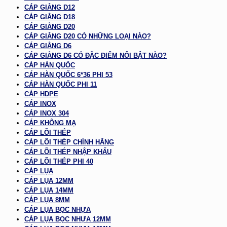
CÁP GIẰNG D12
CÁP GIẰNG D18
CÁP GIẰNG D20
CÁP GIẰNG D20 CÓ NHỮNG LOẠI NÀO?
CÁP GIẰNG D6
CÁP GIẰNG D6 CÓ ĐẶC ĐIỂM NỔI BẬT NÀO?
CÁP HÀN QUỐC
CÁP HÀN QUỐC 6*36 PHI 53
CÁP HÀN QUỐC PHI 11
CÁP HDPE
CÁP INOX
CÁP INOX 304
CÁP KHÔNG MẠ
CÁP LÕI THÉP
CÁP LÕI THÉP CHÍNH HÃNG
CÁP LÕI THÉP NHẬP KHẨU
CÁP LÕI THÉP PHI 40
CÁP LỤA
CÁP LỤA 12MM
CÁP LỤA 14MM
CÁP LỤA 8MM
CÁP LỤA BỌC NHỰA
CÁP LỤA BỌC NHỰA 12MM