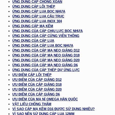
ỨNG DỤNG CÁP CHỐNG XOẮN
ỨNG DỤNG CÁP LÕI THÉP
ỨNG DỤNG CÁP LỤA BỌC NHỰA
ỨNG DỤNG CÁP LỤA CẨU TRỤC
ỨNG DỤNG CÁP LỤA INOX 304
ỨNG DỤNG CÁP MẠ KẼM
ỨNG DỤNG CỦA CÁP CHỊU LỰC BỌC NHỰA
ỨNG DỤNG CỦA CÁP CỨNG VIỄN THÔNG
ỨNG DỤNG CỦA CÁP LỤA
ỨNG DỤNG CỦA CÁP LỤA BỌC NHỰA
ỨNG DỤNG CỦA CÁP MẠ NEO GIẰNG D12
ỨNG DỤNG CỦA CÁP MẠ NEO GIẰNG D18
ỨNG DỤNG CỦA CÁP MẠ NEO GIẰNG D20
ỨNG DỤNG CỦA CÁP MẠ NEO GIẰNG D6
ỨNG DỤNG CỦA CÁP THÉP DỰ ỨNG LỰC
ƯU ĐIỂM CÁP LÕI THÉP
ƯU ĐIỂM CỦA CÁP GIẰNG D12
ƯU ĐIỂM CỦA CÁP GIẰNG D18
ƯU ĐIỂM CỦA CÁP GIẰNG D20
ƯU ĐIỂM CỦA CÁP GIẰNG D6
ƯU ĐIỂM CỦA MA NÍ OMEGA HÀN QUỐC
VẬT LIỆU CHỐNG THẤM
VÌ SAO CÁP MẠ KẼM D16 ĐƯỢC SỬ DỤNG NHIỀU?
VÌ SAO NÊN SỬ DỤNG CÁP LỤA 12MM