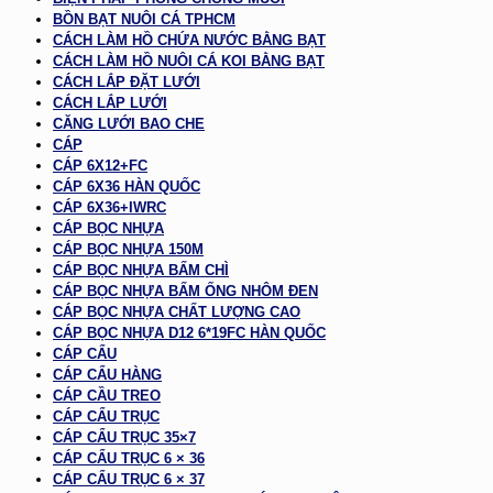
BỒN BẠT NUÔI CÁ TPHCM
CÁCH LÀM HỒ CHỨA NƯỚC BẰNG BẠT
CÁCH LÀM HỒ NUÔI CÁ KOI BẰNG BẠT
CÁCH LẮP ĐẶT LƯỚI
CÁCH LẮP LƯỚI
CĂNG LƯỚI BAO CHE
CÁP
CÁP 6X12+FC
CÁP 6X36 HÀN QUỐC
CÁP 6X36+IWRC
CÁP BỌC NHỰA
CÁP BỌC NHỰA 150M
CÁP BỌC NHỰA BẤM CHÌ
CÁP BỌC NHỰA BẤM ỐNG NHÔM ĐEN
CÁP BỌC NHỰA CHẤT LƯỢNG CAO
CÁP BỌC NHỰA D12 6*19FC HÀN QUỐC
CÁP CẨU
CÁP CẨU HÀNG
CÁP CẦU TREO
CÁP CẨU TRỤC
CÁP CẨU TRỤC 35×7
CÁP CẨU TRỤC 6 × 36
CÁP CẨU TRỤC 6 × 37