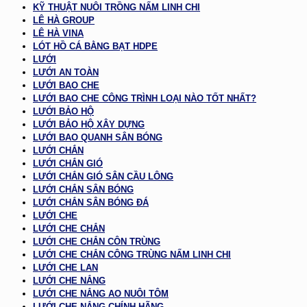
KỸ THUẬT NUÔI TRỒNG NẤM LINH CHI
LÊ HÀ GROUP
LÊ HÀ VINA
LÓT HỒ CÁ BẰNG BẠT HDPE
LƯỚI
LƯỚI AN TOÀN
LƯỚI BAO CHE
LƯỚI BAO CHE CÔNG TRÌNH LOẠI NÀO TỐT NHẤT?
LƯỚI BẢO HỘ
LƯỚI BẢO HỘ XÂY DỰNG
LƯỚI BAO QUANH SÂN BÓNG
LƯỚI CHẮN
LƯỚI CHẮN GIÓ
LƯỚI CHẮN GIÓ SÂN CẦU LÔNG
LƯỚI CHẮN SÂN BÓNG
LƯỚI CHẮN SÂN BÓNG ĐÁ
LƯỚI CHE
LƯỚI CHE CHẮN
LƯỚI CHE CHẮN CÔN TRÙNG
LƯỚI CHE CHẮN CÔNG TRÙNG NẤM LINH CHI
LƯỚI CHE LAN
LƯỚI CHE NẮNG
LƯỚI CHE NẮNG AO NUÔI TÔM
LƯỚI CHE NẮNG CHÍNH HÃNG