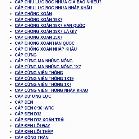
CÁP CHỊU LỰC BỌC NHỰA GIÁ BAO NHIÊU?
CÁP CHỊU LỰC BỌC NHỰA NHẬP KHẨU
CÁP CHỐNG XOẮN
CÁP CHỐNG XOẮN 19X7
CÁP CHỐNG XOẮN 19X7 HÀN QUỐC
CÁP CHỐNG XOẮN 19X7 LÀ GÌ?
CÁP CHỐNG XOẮN 35X7
CÁP CHỐNG XOẮN HÀN QUỐC
CÁP CHỐNG XOẮN NHẬP KHẨU
CÁP CỨNG
CÁP CỨNG MẠ NHÚNG NÓNG
CÁP CỨNG MẠ NHÚNG NÓNG 1X7
CÁP CỨNG VIỄN THÔNG
CÁP CỨNG VIỄN THÔNG 1X19
CÁP CỨNG VIỄN THÔNG 1X7
CÁP CỨNG VIỄN THÔNG NHẬP KHẨU
CÁP DỰ ỨNG LỰC
CÁP ĐEN
CÁP ĐEN 6*36 IWRC
CÁP ĐEN D32
CÁP ĐEN D32 XOẮN TRÁI
CÁP ĐEN LÕI ĐAY
CÁP ĐEN LÕI THÉP
CÁP ĐỒNG TRẦN