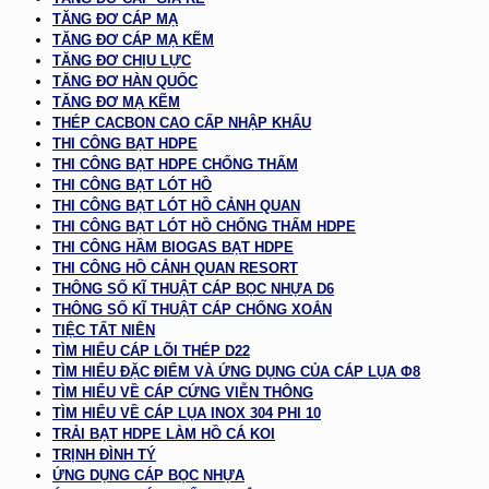
TĂNG ĐƠ CÁP MẠ
TĂNG ĐƠ CÁP MẠ KẼM
TĂNG ĐƠ CHỊU LỰC
TĂNG ĐƠ HÀN QUỐC
TĂNG ĐƠ MẠ KẼM
THÉP CACBON CAO CẤP NHẬP KHẨU
THI CÔNG BẠT HDPE
THI CÔNG BẠT HDPE CHỐNG THẤM
THI CÔNG BẠT LÓT HỒ
THI CÔNG BẠT LÓT HỒ CẢNH QUAN
THI CÔNG BẠT LÓT HỒ CHỐNG THẤM HDPE
THI CÔNG HẦM BIOGAS BẠT HDPE
THI CÔNG HỒ CẢNH QUAN RESORT
THÔNG SỐ KĨ THUẬT CÁP BỌC NHỰA D6
THÔNG SỐ KĨ THUẬT CÁP CHỐNG XOẮN
TIỆC TẤT NIÊN
TÌM HIỂU CÁP LÕI THÉP D22
TÌM HIỂU ĐẶC ĐIỂM VÀ ỨNG DỤNG CỦA CÁP LỤA Φ8
TÌM HIỂU VỀ CÁP CỨNG VIỄN THÔNG
TÌM HIỂU VỀ CÁP LỤA INOX 304 PHI 10
TRẢI BẠT HDPE LÀM HỒ CÁ KOI
TRỊNH ĐÌNH TÝ
ỨNG DỤNG CÁP BỌC NHỰA