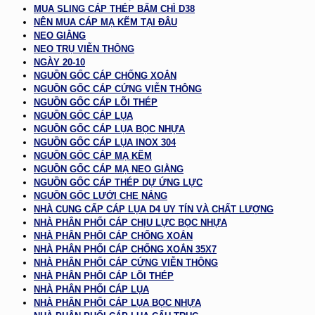
MUA SLING CÁP THÉP BẤM CHÌ D38
NÊN MUA CÁP MẠ KẼM TẠI ĐÂU
NEO GIẰNG
NEO TRỤ VIỄN THÔNG
NGÀY 20-10
NGUỒN GỐC CÁP CHỐNG XOẮN
NGUỒN GỐC CÁP CỨNG VIỄN THÔNG
NGUỒN GỐC CÁP LÕI THÉP
NGUỒN GỐC CÁP LỤA
NGUỒN GỐC CÁP LỤA BỌC NHỰA
NGUỒN GỐC CÁP LỤA INOX 304
NGUỒN GỐC CÁP MẠ KẼM
NGUỒN GỐC CÁP MẠ NEO GIẰNG
NGUỒN GỐC CÁP THÉP DỰ ỨNG LỰC
NGUỒN GỐC LƯỚI CHE NẮNG
NHÀ CUNG CẤP CÁP LỤA D4 UY TÍN VÀ CHẤT LƯỢNG
NHÀ PHÂN PHỐI CÁP CHỊU LỰC BỌC NHỰA
NHÀ PHÂN PHỐI CÁP CHỐNG XOẮN
NHÀ PHÂN PHỐI CÁP CHỐNG XOẮN 35X7
NHÀ PHÂN PHỐI CÁP CỨNG VIỄN THÔNG
NHÀ PHÂN PHỐI CÁP LÕI THÉP
NHÀ PHÂN PHỐI CÁP LỤA
NHÀ PHÂN PHỐI CÁP LỤA BỌC NHỰA