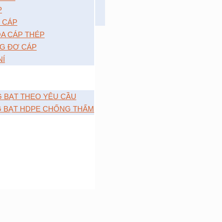
P
 CÁP
A CÁP THÉP
G ĐƠ CÁP
NÍ
G BẠT THEO YÊU CẦU
G BẠT HDPE CHỐNG THẤM