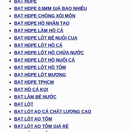
BẠT HDPE
BẠT HDPE 0.5MM GIÁ BAO NHIÊU
BẠT HDPE CHỐNG XÓI MÒN
BẠT HDPE HỒ NHÂN TẠO
BẠT HDPE LÀM HỒ CÁ
BẠT HDPE LÓT BỂ NUÔI CUA
BẠT HDPE LÓT HỒ CÁ
BẠT HDPE LÓT HỒ CHỨA NƯỚC
BẠT HDPE LÓT HỒ NUÔI CÁ
BẠT HDPE LÓT HỒ TÔM
BẠT HDPE LÓT MƯƠNG
BẠT HDPE TPHCM
BẠT HỒ CÁ KOI
BẠT LÀM BỂ NƯỚC
BẠT LÓT
BẠT LÓT AO CÁ CHẤT LƯỢNG CAO
BẠT LÓT AO TÔM
BẠT LÓT AO TÔM GIÁ RẺ