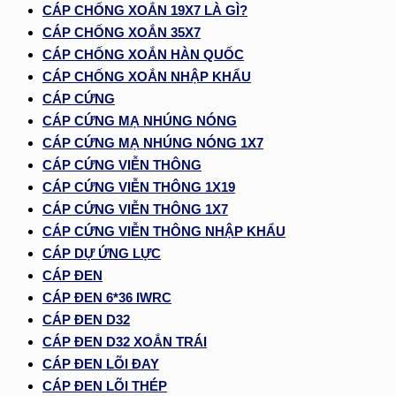
CÁP CHỐNG XOẮN 19X7 LÀ GÌ?
CÁP CHỐNG XOẮN 35X7
CÁP CHỐNG XOẮN HÀN QUỐC
CÁP CHỐNG XOẮN NHẬP KHẨU
CÁP CỨNG
CÁP CỨNG MẠ NHÚNG NÓNG
CÁP CỨNG MẠ NHÚNG NÓNG 1X7
CÁP CỨNG VIỄN THÔNG
CÁP CỨNG VIỄN THÔNG 1X19
CÁP CỨNG VIỄN THÔNG 1X7
CÁP CỨNG VIỄN THÔNG NHẬP KHẨU
CÁP DỰ ỨNG LỰC
CÁP ĐEN
CÁP ĐEN 6*36 IWRC
CÁP ĐEN D32
CÁP ĐEN D32 XOẮN TRÁI
CÁP ĐEN LÕI ĐAY
CÁP ĐEN LÕI THÉP