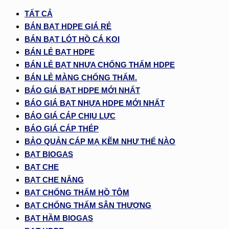
TẤT CẢ
BÁN BẠT HDPE GIÁ RẺ
BÁN BẠT LÓT HỒ CÁ KOI
BÁN LẺ BẠT HDPE
BÁN LẺ BẠT NHỰA CHỐNG THẤM HDPE
BÁN LẺ MÀNG CHỐNG THẤM.
BÁO GIÁ BẠT HDPE MỚI NHẤT
BÁO GIÁ BẠT NHỰA HDPE MỚI NHẤT
BÁO GIÁ CÁP CHỊU LỰC
BÁO GIÁ CÁP THÉP
BẢO QUẢN CÁP MẠ KẼM NHƯ THẾ NÀO
BẠT BIOGAS
BẠT CHE
BẠT CHE NẮNG
BẠT CHỐNG THẤM HỒ TÔM
BẠT CHỐNG THẤM SÂN THƯỢNG
BẠT HẦM BIOGAS