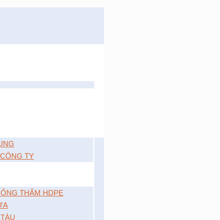
ỤNG
 CÔNG TY
ỐNG THẤM HDPE
ỰA
 TÀU