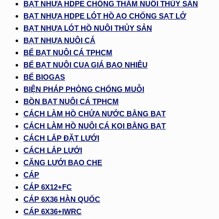
BẠT NHỰA HDPE CHỐNG THẤM NUÔI THỦY SẢN
BẠT NHỰA HDPE LÓT HỒ AO CHỐNG SẠT LỞ
BẠT NHỰA LÓT HỒ NUÔI THỦY SẢN
BẠT NHỰA NUÔI CÁ
BỂ BẠT NUÔI CÁ TPHCM
BỂ BẠT NUÔI CUA GIÁ BAO NHIÊU
BỂ BIOGAS
BIỆN PHÁP PHÒNG CHỐNG MUỖI
BỒN BẠT NUÔI CÁ TPHCM
CÁCH LÀM HỒ CHỨA NƯỚC BẰNG BẠT
CÁCH LÀM HỒ NUÔI CÁ KOI BẰNG BẠT
CÁCH LẮP ĐẶT LƯỚI
CÁCH LẮP LƯỚI
CĂNG LƯỚI BAO CHE
CÁP
CÁP 6X12+FC
CÁP 6X36 HÀN QUỐC
CÁP 6X36+IWRC