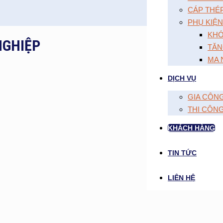
CÁP THÉ
PHỤ KIỆN
KHÓ
NGHIỆP
TĂN
MA 
DỊCH VỤ
GIA CÔN
THI CÔN
KHÁCH HÀNG
TIN TỨC
LIÊN HỆ