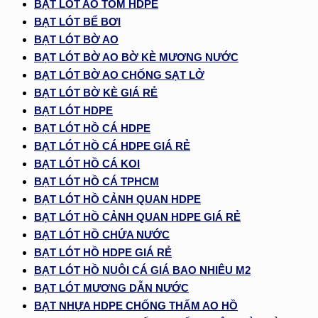
BẠT LÓT AO TÔM HDPE
BẠT LÓT BỂ BƠI
BẠT LÓT BỜ AO
BẠT LÓT BỜ AO BỜ KÈ MƯƠNG NƯỚC
BẠT LÓT BỜ AO CHỐNG SẠT LỞ
BẠT LÓT BỜ KÈ GIÁ RẺ
BẠT LÓT HDPE
BẠT LÓT HỒ CÁ HDPE
BẠT LÓT HỒ CÁ HDPE GIÁ RẺ
BẠT LÓT HỒ CÁ KOI
BẠT LÓT HỒ CÁ TPHCM
BẠT LÓT HỒ CẢNH QUAN HDPE
BẠT LÓT HỒ CẢNH QUAN HDPE GIÁ RẺ
BẠT LÓT HỒ CHỨA NƯỚC
BẠT LÓT HỒ HDPE GIÁ RẺ
BẠT LÓT HỒ NUÔI CÁ GIÁ BAO NHIÊU M2
BẠT LÓT MƯƠNG DẪN NƯỚC
BẠT NHỰA HDPE CHỐNG THẤM AO HỒ