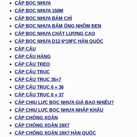
CÁP BỌC NHỰA
CÁP BỌC NHỰA 150M
CÁP BỌC NHỰA BẤM CHÌ
CÁP BỌC NHỰA BẤM ỐNG NHÔM ĐEN
CÁP BỌC NHỰA CHẤT LƯỢNG CAO
CÁP BỌC NHỰA D12 6*19FC HÀN QUỐC
CÁP CẨU
CÁP CẨU HÀNG
CÁP CẦU TREO
CÁP CẨU TRỤC
CÁP CẨU TRỤC 35×7
CÁP CẨU TRỤC 6 × 36
CÁP CẨU TRỤC 6 × 37
CÁP CHỊU LỰC BỌC NHỰA GIÁ BAO NHIÊU?
CÁP CHỊU LỰC BỌC NHỰA NHẬP KHẨU
CÁP CHỐNG XOẮN
CÁP CHỐNG XOẮN 19X7
CÁP CHỐNG XOẮN 19X7 HÀN QUỐC