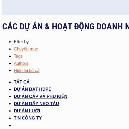
CÁC DỰ ÁN & HOẠT ĐỘNG DOANH 
Filter by
Chuyên mục
Tags
Authors
Hiển thị tất cả
TẤT CẢ
DỰ ÁN BẠT HDPE
DỰ ÁN CÁP VÀ PHỤ KIỆN
DỰ ÁN DÂY NEO TÀU
DỰ ÁN LƯỚI
TIN CÔNG TY