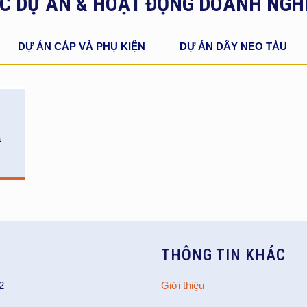
C DỰ ÁN & HOẠT ĐỘNG DOANH NGH
DỰ ÁN CÁP VÀ PHỤ KIỆN
DỰ ÁN DÂY NEO TÀU
à
THÔNG TIN KHÁC
2
Giới thiệu