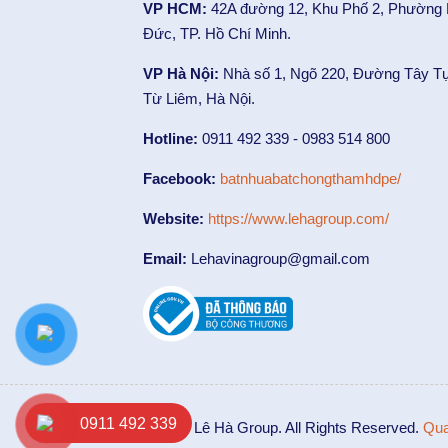
VP HCM:
42A đường 12, Khu Phố 2, Phường
Đức, TP. Hồ Chí Minh.
VP Hà Nội:
Nhà số 1, Ngõ 220, Đường Tây T
Từ Liêm, Hà Nội.
Hotline:
0911 492 339 - 0983 514 800
Facebook:
batnhuabatchongthamhdpe/
Website:
https://www.lehagroup.com/
Email:
Lehavinagroup@gmail.com
0911 492 339
© 2014 Lê Hà Group. All Rights Reserved.
Qua