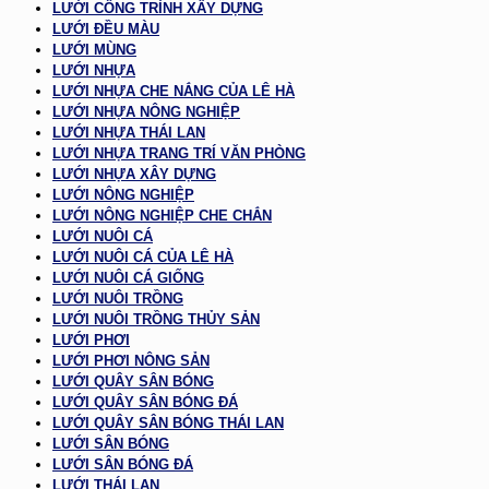
LƯỚI CÔNG TRÌNH XÂY DỰNG
LƯỚI ĐỀU MÀU
LƯỚI MÙNG
LƯỚI NHỰA
LƯỚI NHỰA CHE NẮNG CỦA LÊ HÀ
LƯỚI NHỰA NÔNG NGHIỆP
LƯỚI NHỰA THÁI LAN
LƯỚI NHỰA TRANG TRÍ VĂN PHÒNG
LƯỚI NHỰA XÂY DỰNG
LƯỚI NÔNG NGHIỆP
LƯỚI NÔNG NGHIỆP CHE CHẮN
LƯỚI NUÔI CÁ
LƯỚI NUÔI CÁ CỦA LÊ HÀ
LƯỚI NUÔI CÁ GIỐNG
LƯỚI NUÔI TRỒNG
LƯỚI NUÔI TRỒNG THỦY SẢN
LƯỚI PHƠI
LƯỚI PHƠI NÔNG SẢN
LƯỚI QUÂY SÂN BÓNG
LƯỚI QUÂY SÂN BÓNG ĐÁ
LƯỚI QUÂY SÂN BÓNG THÁI LAN
LƯỚI SÂN BÓNG
LƯỚI SÂN BÓNG ĐÁ
LƯỚI THÁI LAN