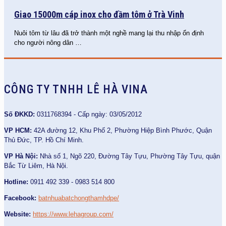
Giao 15000m cáp inox cho đầm tôm ở Trà Vinh
Nuôi tôm từ lâu đã trở thành một nghề mang lại thu nhập ổn định
cho người nông dân
…
CÔNG TY TNHH LÊ HÀ VINA
Số ĐKKD:
0311768394 - Cấp ngày: 03/05/2012
VP HCM:
42A đường 12, Khu Phố 2, Phường Hiệp Bình Phước, Quận
Thủ Đức, TP. Hồ Chí Minh.
VP Hà Nội:
Nhà số 1, Ngõ 220, Đường Tây Tựu, Phường Tây Tựu, quận
Bắc Từ Liêm, Hà Nội.
Hotline:
0911 492 339 - 0983 514 800
Facebook:
batnhuabatchongthamhdpe/
Website:
https://www.lehagroup.com/