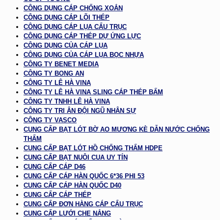
CÔNG DỤNG CÁP CHỐNG XOẮN
CÔNG DỤNG CÁP LÕI THÉP
CÔNG DỤNG CÁP LỤA CẨU TRỤC
CÔNG DỤNG CÁP THÉP DỰ ỨNG LỰC
CÔNG DỤNG CỦA CÁP LỤA
CÔNG DỤNG CỦA CÁP LỤA BỌC NHỰA
CÔNG TY BENET MEDIA
CÔNG TY BONG AN
CÔNG TY LÊ HÀ VINA
CÔNG TY LÊ HÀ VINA SLING CÁP THÉP BẤM
CÔNG TY TNHH LÊ HÀ VINA
CÔNG TY TRI ÂN ĐỘI NGŨ NHÂN SỰ
CÔNG TY VASCO
CUNG CẤP BẠT LÓT BỜ AO MƯƠNG KÈ DẪN NƯỚC CHỐNG
THẤM
CUNG CẤP BẠT LÓT HỒ CHỐNG THẤM HDPE
CUNG CẤP BẠT NUÔI CUA UY TÍN
CUNG CẤP CÁP D46
CUNG CẤP CÁP HÀN QUỐC 6*36 PHI 53
CUNG CẤP CÁP HÀN QUỐC D40
CUNG CẤP CÁP THÉP
CUNG CẤP ĐƠN HÀNG CÁP CẨU TRỤC
CUNG CẤP LƯỚI CHE NẮNG