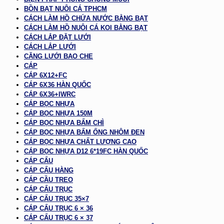
BỒN BẠT NUÔI CÁ TPHCM
CÁCH LÀM HỒ CHỨA NƯỚC BẰNG BẠT
CÁCH LÀM HỒ NUÔI CÁ KOI BẰNG BẠT
CÁCH LẮP ĐẶT LƯỚI
CÁCH LẮP LƯỚI
CĂNG LƯỚI BAO CHE
CÁP
CÁP 6X12+FC
CÁP 6X36 HÀN QUỐC
CÁP 6X36+IWRC
CÁP BỌC NHỰA
CÁP BỌC NHỰA 150M
CÁP BỌC NHỰA BẤM CHÌ
CÁP BỌC NHỰA BẤM ỐNG NHÔM ĐEN
CÁP BỌC NHỰA CHẤT LƯỢNG CAO
CÁP BỌC NHỰA D12 6*19FC HÀN QUỐC
CÁP CẨU
CÁP CẨU HÀNG
CÁP CẦU TREO
CÁP CẨU TRỤC
CÁP CẨU TRỤC 35×7
CÁP CẨU TRỤC 6 × 36
CÁP CẨU TRỤC 6 × 37