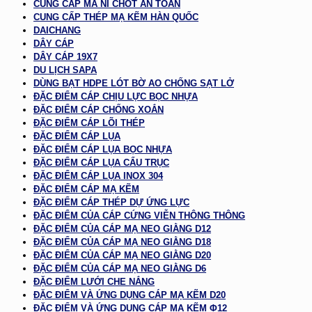
CUNG CẤP MA NÍ CHỐT AN TOÀN
CUNG CẤP THÉP MẠ KẼM HÀN QUỐC
DAICHANG
DÂY CÁP
DÂY CÁP 19X7
DU LỊCH SAPA
DÙNG BẠT HDPE LÓT BỜ AO CHỐNG SẠT LỞ
ĐẶC ĐIỂM CÁP CHỊU LỰC BỌC NHỰA
ĐẶC ĐIỂM CÁP CHỐNG XOẮN
ĐẶC ĐIỂM CÁP LÕI THÉP
ĐẶC ĐIỂM CÁP LỤA
ĐẶC ĐIỂM CÁP LỤA BỌC NHỰA
ĐẶC ĐIỂM CÁP LỤA CẨU TRỤC
ĐẶC ĐIỂM CÁP LỤA INOX 304
ĐẶC ĐIỂM CÁP MẠ KẼM
ĐẶC ĐIỂM CÁP THÉP DỰ ỨNG LỰC
ĐẶC ĐIỂM CỦA CÁP CỨNG VIỄN THÔNG THÔNG
ĐẶC ĐIỂM CỦA CÁP MẠ NEO GIẰNG D12
ĐẶC ĐIỂM CỦA CÁP MẠ NEO GIẰNG D18
ĐẶC ĐIỂM CỦA CÁP MẠ NEO GIẰNG D20
ĐẶC ĐIỂM CỦA CÁP MẠ NEO GIẰNG D6
ĐẶC ĐIỂM LƯỚI CHE NẮNG
ĐẶC ĐIỂM VÀ ỨNG DỤNG CÁP MẠ KẼM D20
ĐẶC ĐIỂM VÀ ỨNG DỤNG CÁP MẠ KẼM Φ12