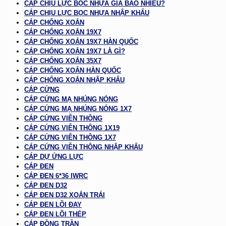
CÁP CHỊU LỰC BỌC NHỰA GIÁ BAO NHIÊU?
CÁP CHỊU LỰC BỌC NHỰA NHẬP KHẨU
CÁP CHỐNG XOẮN
CÁP CHỐNG XOẮN 19X7
CÁP CHỐNG XOẮN 19X7 HÀN QUỐC
CÁP CHỐNG XOẮN 19X7 LÀ GÌ?
CÁP CHỐNG XOẮN 35X7
CÁP CHỐNG XOẮN HÀN QUỐC
CÁP CHỐNG XOẮN NHẬP KHẨU
CÁP CỨNG
CÁP CỨNG MẠ NHÚNG NÓNG
CÁP CỨNG MẠ NHÚNG NÓNG 1X7
CÁP CỨNG VIỄN THÔNG
CÁP CỨNG VIỄN THÔNG 1X19
CÁP CỨNG VIỄN THÔNG 1X7
CÁP CỨNG VIỄN THÔNG NHẬP KHẨU
CÁP DỰ ỨNG LỰC
CÁP ĐEN
CÁP ĐEN 6*36 IWRC
CÁP ĐEN D32
CÁP ĐEN D32 XOẮN TRÁI
CÁP ĐEN LÕI ĐAY
CÁP ĐEN LÕI THÉP
CÁP ĐỒNG TRẦN