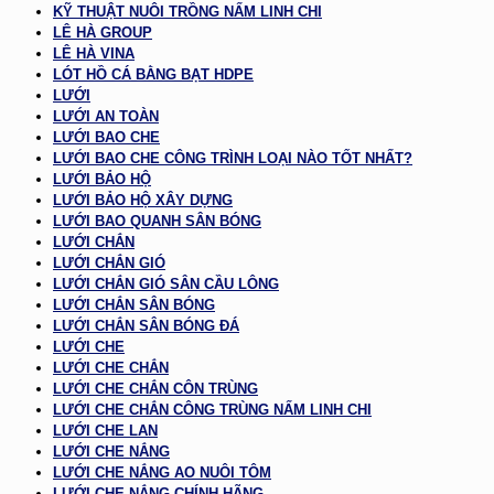
KỸ THUẬT NUÔI TRỒNG NẤM LINH CHI
LÊ HÀ GROUP
LÊ HÀ VINA
LÓT HỒ CÁ BẰNG BẠT HDPE
LƯỚI
LƯỚI AN TOÀN
LƯỚI BAO CHE
LƯỚI BAO CHE CÔNG TRÌNH LOẠI NÀO TỐT NHẤT?
LƯỚI BẢO HỘ
LƯỚI BẢO HỘ XÂY DỰNG
LƯỚI BAO QUANH SÂN BÓNG
LƯỚI CHẮN
LƯỚI CHẮN GIÓ
LƯỚI CHẮN GIÓ SÂN CẦU LÔNG
LƯỚI CHẮN SÂN BÓNG
LƯỚI CHẮN SÂN BÓNG ĐÁ
LƯỚI CHE
LƯỚI CHE CHẮN
LƯỚI CHE CHẮN CÔN TRÙNG
LƯỚI CHE CHẮN CÔNG TRÙNG NẤM LINH CHI
LƯỚI CHE LAN
LƯỚI CHE NẮNG
LƯỚI CHE NẮNG AO NUÔI TÔM
LƯỚI CHE NẮNG CHÍNH HÃNG