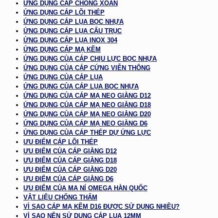
ỨNG DỤNG CÁP CHỐNG XOẮN
ỨNG DỤNG CÁP LÕI THÉP
ỨNG DỤNG CÁP LỤA BỌC NHỰA
ỨNG DỤNG CÁP LỤA CẨU TRỤC
ỨNG DỤNG CÁP LỤA INOX 304
ỨNG DỤNG CÁP MẠ KẼM
ỨNG DỤNG CỦA CÁP CHỊU LỰC BỌC NHỰA
ỨNG DỤNG CỦA CÁP CỨNG VIỄN THÔNG
ỨNG DỤNG CỦA CÁP LỤA
ỨNG DỤNG CỦA CÁP LỤA BỌC NHỰA
ỨNG DỤNG CỦA CÁP MẠ NEO GIẰNG D12
ỨNG DỤNG CỦA CÁP MẠ NEO GIẰNG D18
ỨNG DỤNG CỦA CÁP MẠ NEO GIẰNG D20
ỨNG DỤNG CỦA CÁP MẠ NEO GIẰNG D6
ỨNG DỤNG CỦA CÁP THÉP DỰ ỨNG LỰC
ƯU ĐIỂM CÁP LÕI THÉP
ƯU ĐIỂM CỦA CÁP GIẰNG D12
ƯU ĐIỂM CỦA CÁP GIẰNG D18
ƯU ĐIỂM CỦA CÁP GIẰNG D20
ƯU ĐIỂM CỦA CÁP GIẰNG D6
ƯU ĐIỂM CỦA MA NÍ OMEGA HÀN QUỐC
VẬT LIỆU CHỐNG THẤM
VÌ SAO CÁP MẠ KẼM D16 ĐƯỢC SỬ DỤNG NHIỀU?
VÌ SAO NÊN SỬ DỤNG CÁP LỤA 12MM