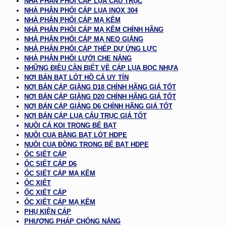
NHÀ PHÂN PHỐI CÁP LỤA CẨU TRỤC
NHÀ PHÂN PHỐI CÁP LỤA INOX 304
NHÀ PHÂN PHỐI CÁP MẠ KẼM
NHÀ PHÂN PHỐI CÁP MẠ KẼM CHÍNH HÃNG
NHÀ PHÂN PHỐI CÁP MẠ NEO GIẰNG
NHÀ PHÂN PHỐI CÁP THÉP DỰ ỨNG LỰC
NHÀ PHÂN PHỐI LƯỚI CHE NẮNG
NHỮNG ĐIỀU CẦN BIẾT VỀ CÁP LỤA BỌC NHỰA
NƠI BÁN BẠT LÓT HỒ CÁ UY TÍN
NƠI BÁN CÁP GIẰNG D18 CHÍNH HÃNG GIÁ TỐT
NƠI BÁN CÁP GIẰNG D20 CHÍNH HÃNG GIÁ TỐT
NƠI BÁN CÁP GIẰNG D6 CHÍNH HÃNG GIÁ TỐT
NƠI BÁN CÁP LỤA CẨU TRỤC GIÁ TỐT
NUÔI CÁ KOI TRONG BỂ BẠT
NUÔI CUA BẰNG BẠT LÓT HDPE
NUÔI CUA ĐỒNG TRONG BỂ BẠT HDPE
ỐC SIẾT CÁP
ỐC SIẾT CÁP D6
ỐC SIẾT CÁP MẠ KẼM
ỐC XIẾT
ỐC XIẾT CÁP
ỐC XIẾT CÁP MẠ KẼM
PHỤ KIỆN CÁP
PHƯƠNG PHÁP CHỐNG NẮNG