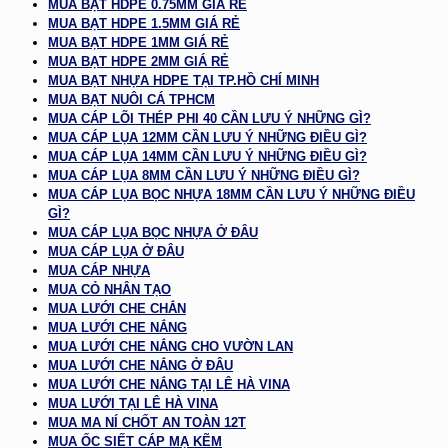
MUA BẠT HDPE 0.75MM GIÁ RẺ
MUA BẠT HDPE 1.5MM GIÁ RẺ
MUA BẠT HDPE 1MM GIÁ RẺ
MUA BẠT HDPE 2MM GIÁ RẺ
MUA BẠT NHỰA HDPE TẠI TP.HỒ CHÍ MINH
MUA BẠT NUÔI CÁ TPHCM
MUA CÁP LÕI THÉP PHI 40 CẦN LƯU Ý NHỮNG GÌ?
MUA CÁP LỤA 12MM CẦN LƯU Ý NHỮNG ĐIỀU GÌ?
MUA CÁP LỤA 14MM CẦN LƯU Ý NHỮNG ĐIỀU GÌ?
MUA CÁP LỤA 8MM CẦN LƯU Ý NHỮNG ĐIỀU GÌ?
MUA CÁP LỤA BỌC NHỰA 18MM CẦN LƯU Ý NHỮNG ĐIỀU
GÌ?
MUA CÁP LỤA BỌC NHỰA Ở ĐÂU
MUA CÁP LỤA Ở ĐÂU
MUA CÁP NHỰA
MUA CỎ NHÂN TẠO
MUA LƯỚI CHE CHẮN
MUA LƯỚI CHE NẮNG
MUA LƯỚI CHE NẮNG CHO VƯỜN LAN
MUA LƯỚI CHE NẮNG Ở ĐÂU
MUA LƯỚI CHE NẮNG TẠI LÊ HÀ VINA
MUA LƯỚI TẠI LÊ HÀ VINA
MUA MA NÍ CHỐT AN TOÀN 12T
MUA ỐC SIẾT CÁP MẠ KẼM