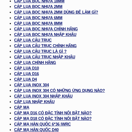
CÁP LỤA BỌC NHỰA 18MM
CÁP LỤA BỌC NHỰA 2MM
CÁP LỤA BỌC NHỰA 2MM DÙNG ĐỂ LÀM GÌ?
CÁP LỤA BỌC NHỰA 6MM
CÁP LỤA BỌC NHỰA 8MM
CÁP LỤA BỌC NHỰA CHÍNH HÃNG
CÁP LỤA BỌC NHỰA NHẬP KHẨU
CÁP LỤA CẨU TRỤC
CÁP LỤA CẨU TRỤC CHÍNH HÃNG
CÁP LỤA CẨU TRỤC LÀ GÌ ?
CÁP LỤA CẨU TRỤC NHẬP KHẨU
CÁP LỤA CHÍNH HÃNG
CÁP LỤA D10
CÁP LỤA D16
CÁP LỤA D4
CÁP LỤA INOX 304
CÁP LỤA INOX 304 CÓ NHỮNG ỨNG DỤNG NÀO?
CÁP LỤA INOX 304 NHẬP KHẨU
CÁP LỤA NHẬP KHẨU
CÁP MẠ
CÁP MẠ D16 CÓ ĐẶC TÍNH NỔI BẬT NÀO?
CÁP MẠ D18 CÓ ĐẶC TÍNH NỔI BẬT NÀO?
CÁP MẠ HÀN QUỐC 6*36 IWRC
CÁP MẠ HÀN QUỐC D40