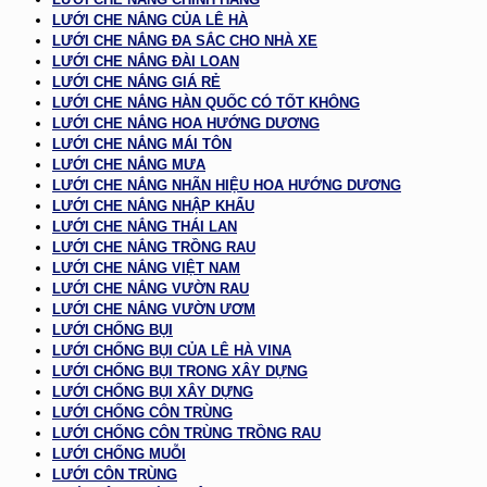
LƯỚI CHE NẮNG CỦA LÊ HÀ
LƯỚI CHE NẮNG ĐA SẮC CHO NHÀ XE
LƯỚI CHE NẮNG ĐÀI LOAN
LƯỚI CHE NẮNG GIÁ RẺ
LƯỚI CHE NẮNG HÀN QUỐC CÓ TỐT KHÔNG
LƯỚI CHE NẮNG HOA HƯỚNG DƯƠNG
LƯỚI CHE NẮNG MÁI TÔN
LƯỚI CHE NẮNG MƯA
LƯỚI CHE NẮNG NHÃN HIỆU HOA HƯỚNG DƯƠNG
LƯỚI CHE NẮNG NHẬP KHẨU
LƯỚI CHE NẮNG THÁI LAN
LƯỚI CHE NẮNG TRỒNG RAU
LƯỚI CHE NẮNG VIỆT NAM
LƯỚI CHE NẮNG VƯỜN RAU
LƯỚI CHE NẮNG VƯỜN ƯƠM
LƯỚI CHỐNG BỤI
LƯỚI CHỐNG BỤI CỦA LÊ HÀ VINA
LƯỚI CHỐNG BỤI TRONG XÂY DỰNG
LƯỚI CHỐNG BỤI XÂY DỰNG
LƯỚI CHỐNG CÔN TRÙNG
LƯỚI CHỐNG CÔN TRÙNG TRỒNG RAU
LƯỚI CHỐNG MUỖI
LƯỚI CÔN TRÙNG