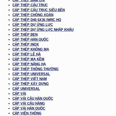
CÁP THÉP BẤM CHÌ
CÁP THÉP CẨU TRỤC
CÁP THÉP CẨU TRỤC SIÊU BỀN
CÁP THÉP CHỐNG XOẮN
CÁP THÉP D40 6X36 IWRC HQ
CÁP THÉP DỰ ỨNG LỰC
CÁP THÉP DỰ ỨNG LỰC NHẬP KHẨU
CÁP THÉP ĐEN
CÁP THÉP HÀN QUỐC
CÁP THÉP INOX
CÁP THÉP KHÔNG MẠ
CÁP THÉP LÊ HÀ
CÁP THÉP MẠ KẼM
CÁP THÉP NÂNG HẠ
CÁP THÉP THÔNG THƯỜNG
CÁP THÉP UNIVERSAL
CÁP THÉP VIỆT NAM
CÁP THÉP XÂY DỰNG
CÁP UNIVERSAL
CÁP VẢI
CÁP VẢI CẨU HÀN QUỐC
CÁP VẢI CẨU HÀNG
CÁP VẢI HÀN QUỐC
CÁP VIỄN THÔNG