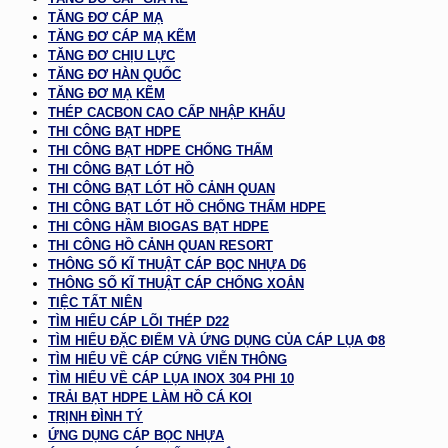
TĂNG ĐƠ CÁP MẠ
TĂNG ĐƠ CÁP MẠ KẼM
TĂNG ĐƠ CHỊU LỰC
TĂNG ĐƠ HÀN QUỐC
TĂNG ĐƠ MẠ KẼM
THÉP CACBON CAO CẤP NHẬP KHẨU
THI CÔNG BẠT HDPE
THI CÔNG BẠT HDPE CHỐNG THẤM
THI CÔNG BẠT LÓT HỒ
THI CÔNG BẠT LÓT HỒ CẢNH QUAN
THI CÔNG BẠT LÓT HỒ CHỐNG THẤM HDPE
THI CÔNG HẦM BIOGAS BẠT HDPE
THI CÔNG HỒ CẢNH QUAN RESORT
THÔNG SỐ KĨ THUẬT CÁP BỌC NHỰA D6
THÔNG SỐ KĨ THUẬT CÁP CHỐNG XOẮN
TIỆC TẤT NIÊN
TÌM HIỂU CÁP LÕI THÉP D22
TÌM HIỂU ĐẶC ĐIỂM VÀ ỨNG DỤNG CỦA CÁP LỤA Φ8
TÌM HIỂU VỀ CÁP CỨNG VIỄN THÔNG
TÌM HIỂU VỀ CÁP LỤA INOX 304 PHI 10
TRẢI BẠT HDPE LÀM HỒ CÁ KOI
TRỊNH ĐÌNH TÝ
ỨNG DỤNG CÁP BỌC NHỰA