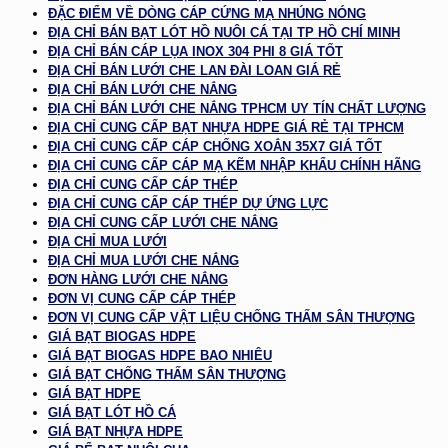
ĐẶC ĐIỂM VỀ DÒNG CÁP CỨNG MẠ NHÚNG NÓNG
ĐỊA CHỈ BÁN BẠT LÓT HỒ NUÔI CÁ TẠI TP HỒ CHÍ MINH
ĐỊA CHỈ BÁN CÁP LỤA INOX 304 PHI 8 GIÁ TỐT
ĐỊA CHỈ BÁN LƯỚI CHE LAN ĐÀI LOAN GIÁ RẺ
ĐỊA CHỈ BÁN LƯỚI CHE NẮNG
ĐỊA CHỈ BÁN LƯỚI CHE NẮNG TPHCM UY TÍN CHẤT LƯỢNG
ĐỊA CHỈ CUNG CẤP BẠT NHỰA HDPE GIÁ RẺ TẠI TPHCM
ĐỊA CHỈ CUNG CẤP CÁP CHỐNG XOẮN 35X7 GIÁ TỐT
ĐỊA CHỈ CUNG CẤP CÁP MẠ KẼM NHẬP KHẨU CHÍNH HÃNG
ĐỊA CHỈ CUNG CẤP CÁP THÉP
ĐỊA CHỈ CUNG CẤP CÁP THÉP DỰ ỨNG LỰC
ĐỊA CHỈ CUNG CẤP LƯỚI CHE NẮNG
ĐỊA CHỈ MUA LƯỚI
ĐỊA CHỈ MUA LƯỚI CHE NẮNG
ĐƠN HÀNG LƯỚI CHE NẮNG
ĐƠN VỊ CUNG CẤP CÁP THÉP
ĐƠN VỊ CUNG CẤP VẬT LIỆU CHỐNG THẤM SÂN THƯỢNG
GIÁ BẠT BIOGAS HDPE
GIÁ BẠT BIOGAS HDPE BAO NHIÊU
GIÁ BẠT CHỐNG THẤM SÂN THƯỢNG
GIÁ BẠT HDPE
GIÁ BẠT LÓT HỒ CÁ
GIÁ BẠT NHỰA HDPE