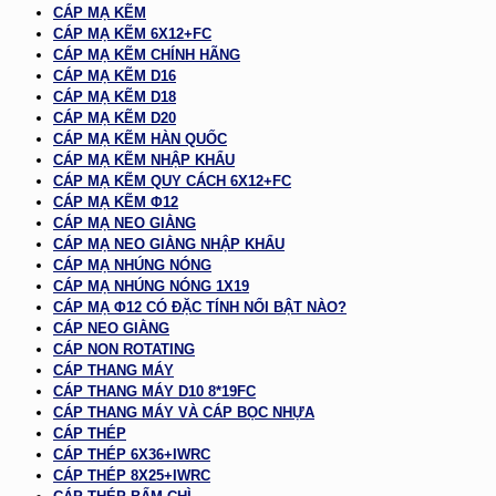
CÁP MẠ KẼM
CÁP MẠ KẼM 6X12+FC
CÁP MẠ KẼM CHÍNH HÃNG
CÁP MẠ KẼM D16
CÁP MẠ KẼM D18
CÁP MẠ KẼM D20
CÁP MẠ KẼM HÀN QUỐC
CÁP MẠ KẼM NHẬP KHẨU
CÁP MẠ KẼM QUY CÁCH 6X12+FC
CÁP MẠ KẼM Φ12
CÁP MẠ NEO GIẰNG
CÁP MẠ NEO GIẰNG NHẬP KHẨU
CÁP MẠ NHÚNG NÓNG
CÁP MẠ NHÚNG NÓNG 1X19
CÁP MẠ Φ12 CÓ ĐẶC TÍNH NỔI BẬT NÀO?
CÁP NEO GIẰNG
CÁP NON ROTATING
CÁP THANG MÁY
CÁP THANG MÁY D10 8*19FC
CÁP THANG MÁY VÀ CÁP BỌC NHỰA
CÁP THÉP
CÁP THÉP 6X36+IWRC
CÁP THÉP 8X25+IWRC