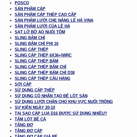
POSCO
SẢN PHẨM CÁP
SẢN PHẨM CÁP THÉP CAO CẤP
SẢN PHẨM LƯỚI CHE NẮNG LÊ HÀ VINA
SẢN PHẨM LƯỚI CỦA LÊ HÀ
SẠT LỞ BỜ AO NUÔI TÔM
SLING BẤM CHÌ
SLING BẤM CHÌ PHI 16
SLING CÁP THÉP
SLING CÁP THÉP 6X36+IWRC
SLING CÁP THÉP BẤM
SLING CÁP THÉP BẤM CHÌ
SLING CÁP THÉP BẤM CHÌ D38
SLING CÁP THÉP CẨU HÀNG
SỢI CÁP
SỬ DỤNG CÁP THÉP
SỬ DỤNG CỎ NHÂN TẠO ĐỂ LÓT SÀN
SỬ DỤNG LƯỚI CHẮN CHO KHU VỰC NUÔI TRỒNG
SỰ KIỆN NGÀY 20-10
TẠI SAO CÁP LỤA D16 ĐƯỢC SỬ DỤNG NHIỀU?
TẤM LÓT BỂ CÁ
TĂNG ĐƠ
TĂNG ĐƠ CÁP
TĂNG ĐƠ CÁP GIÁ RẺ