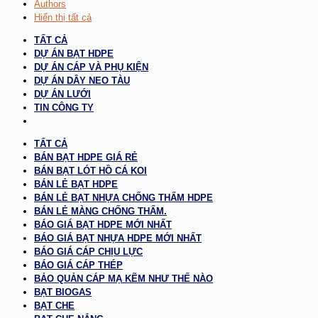
Authors
Hiển thị tất cả
TẤT CẢ
DỰ ÁN BẠT HDPE
DỰ ÁN CÁP VÀ PHỤ KIỆN
DỰ ÁN DÂY NEO TÀU
DỰ ÁN LƯỚI
TIN CÔNG TY
TẤT CẢ
BÁN BẠT HDPE GIÁ RẺ
BÁN BẠT LÓT HỒ CÁ KOI
BÁN LẺ BẠT HDPE
BÁN LẺ BẠT NHỰA CHỐNG THẤM HDPE
BÁN LẺ MÀNG CHỐNG THẤM.
BÁO GIÁ BẠT HDPE MỚI NHẤT
BÁO GIÁ BẠT NHỰA HDPE MỚI NHẤT
BÁO GIÁ CÁP CHỊU LỰC
BÁO GIÁ CÁP THÉP
BẢO QUẢN CÁP MẠ KẼM NHƯ THẾ NÀO
BẠT BIOGAS
BẠT CHE