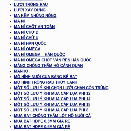
LƯỚI TRỒNG RAU
LƯỚI XÂY DỰNG
MẠ KẼM NHÚNG NÓNG
MA NÍ
MA NÍ CHỐT AN TOÀN
MA NÍ CHỮ D
MA NÍ CHỮ U
MA NÍ HÀN QUỐC
MA NÍ OMEGA
MA NÍ OMEGA – HÀN QUỐC
MA NÍ OMEGA CHỐT VẶN REN HÀN QUỐC
MÀNG CHỐNG THẤM HỒ CẢNH QUAN
MANHO
MÔ HÌNH NUÔI CUA BẰNG BỂ BẠT
MÔ HÌNH TRỒNG RAU THỦY CANH
MỘT SỐ LƯU Ý KHI CHỌN LƯỚI CHẮN CÔN TRÙNG
MỘT SỐ LƯU Ý KHI MUA CÁP LỤA PHI 12
MỘT SỐ LƯU Ý KHI MUA CÁP LỤA PHI 14
MỘT SỐ LƯU Ý KHI MUA CÁP LỤA PHI 18
MỘT SỐ LƯU Ý KHI MUA CÁP LỤA PHI 8
MUA BẠT CHỐNG THẤM LÓT HỒ NUÔI CÁ
MUA BẠT HDPE 0.3MM GIÁ RẺ
MUA BẠT HDPE 0.5MM GIÁ RẺ