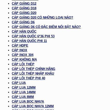
CÁP GIẰNG D12
CÁP GIẰNG D18
CÁP GIẰNG D20
CÁP GIẰNG D20 CÓ NHỮNG LOẠI NÀO?
CÁP GIẰNG D6
CÁP GIẰNG D6 CÓ ĐẶC ĐIỂM NỔI BẬT NÀO?
CÁP HÀN QUỐC
CÁP HÀN QUỐC 6*36 PHI 53
CÁP HÀN QUỐC PHI 11
CÁP HDPE
CÁP INOX
CÁP INOX 304
CÁP KHÔNG MẠ
CÁP LÕI THÉP
CÁP LÕI THÉP CHÍNH HÃNG
CÁP LÕI THÉP NHẬP KHẨU
CÁP LÕI THÉP PHI 40
CÁP LỤA
CÁP LỤA 12MM
CÁP LỤA 14MM
CÁP LỤA 8MM
CÁP LỤA BỌC NHỰA
CÁP LỤA BỌC NHỰA 12MM