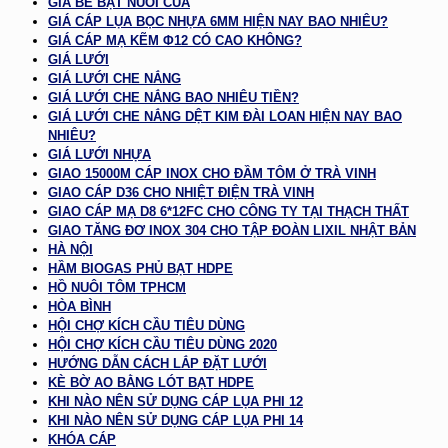
GIÁ BỂ BẠT NUÔI CUA
GIÁ CÁP LỤA BỌC NHỰA 6MM HIỆN NAY BAO NHIÊU?
GIÁ CÁP MẠ KẼM Φ12 CÓ CAO KHÔNG?
GIÁ LƯỚI
GIÁ LƯỚI CHE NẮNG
GIÁ LƯỚI CHE NẮNG BAO NHIÊU TIỀN?
GIÁ LƯỚI CHE NẮNG DỆT KIM ĐÀI LOAN HIỆN NAY BAO
NHIÊU?
GIÁ LƯỚI NHỰA
GIAO 15000M CÁP INOX CHO ĐẦM TÔM Ở TRÀ VINH
GIAO CÁP D36 CHO NHIỆT ĐIỆN TRÀ VINH
GIAO CÁP MẠ D8 6*12FC CHO CÔNG TY TẠI THẠCH THẤT
GIAO TĂNG ĐƠ INOX 304 CHO TẬP ĐOÀN LIXIL NHẬT BẢN
HÀ NỘI
HẦM BIOGAS PHỦ BẠT HDPE
HỒ NUÔI TÔM TPHCM
HÒA BÌNH
HỘI CHỢ KÍCH CẦU TIÊU DÙNG
HỘI CHỢ KÍCH CẦU TIÊU DÙNG 2020
HƯỚNG DẪN CÁCH LẮP ĐẶT LƯỚI
KÈ BỜ AO BẰNG LÓT BẠT HDPE
KHI NÀO NÊN SỬ DỤNG CÁP LỤA PHI 12
KHI NÀO NÊN SỬ DỤNG CÁP LỤA PHI 14
KHÓA CÁP