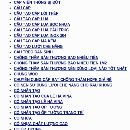
CÁP VIỄN THÔNG BỊ ĐỨT
CẨU CÁP
CẤU TẠO CÁP LÕI THÉP
CẤU TẠO CÁP LỤA
CẤU TẠO CÁP LỤA BỌC NHỰA
CẤU TẠO CÁP LỤA CẨU TRỤC
CẤU TẠO CÁP LỤA INOX 304
CẤU TẠO CÁP MẠ KẼM
CẤU TẠO LƯỚI CHE NẮNG
CẦU TREO DÂN SINH
CHỐNG THẤM SÂN THƯỢNG BAO NHIÊU TIỀN
CHỐNG THẤM SÂN THƯỢNG BAO NHIÊU TIỀN 1M2
CHỐNG THẤM SÂN THƯỢNG NÊN DÙNG LOẠI NÀO TỐT NHẤT
CHUNG WOO
CHUYÊN CUNG CẤP BẠT CHỐNG THẤM HDPE GIÁ RẺ
CÓ NÊN SỬ DỤNG LƯỚI CHE NẮNG CHO RAU KHÔNG
CỎ NHÂN TẠO
CỎ NHÂN TẠO CỦA LÊ HÀ VINA
CỎ NHÂN TẠO LÊ HÀ VINA
CỎ NHÂN TẠO ỐP TƯỜNG
CỎ NHÂN TẠO ỐP TƯỜNG TRANG TRÍ
CỎ NHỰA
CỎ NHỰA CHẤT LƯỢNG CAO
CỎ ỐP TƯỜNG