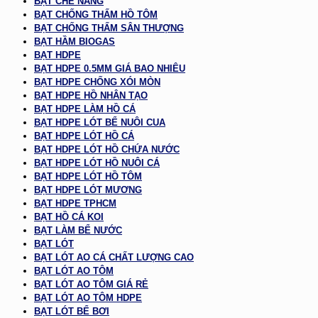
BẠT CHE NẮNG
BẠT CHỐNG THẤM HỒ TÔM
BẠT CHỐNG THẤM SÂN THƯỢNG
BẠT HẦM BIOGAS
BẠT HDPE
BẠT HDPE 0.5MM GIÁ BAO NHIÊU
BẠT HDPE CHỐNG XÓI MÒN
BẠT HDPE HỒ NHÂN TẠO
BẠT HDPE LÀM HỒ CÁ
BẠT HDPE LÓT BỂ NUÔI CUA
BẠT HDPE LÓT HỒ CÁ
BẠT HDPE LÓT HỒ CHỨA NƯỚC
BẠT HDPE LÓT HỒ NUÔI CÁ
BẠT HDPE LÓT HỒ TÔM
BẠT HDPE LÓT MƯƠNG
BẠT HDPE TPHCM
BẠT HỒ CÁ KOI
BẠT LÀM BỂ NƯỚC
BẠT LÓT
BẠT LÓT AO CÁ CHẤT LƯỢNG CAO
BẠT LÓT AO TÔM
BẠT LÓT AO TÔM GIÁ RẺ
BẠT LÓT AO TÔM HDPE
BẠT LÓT BỂ BƠI