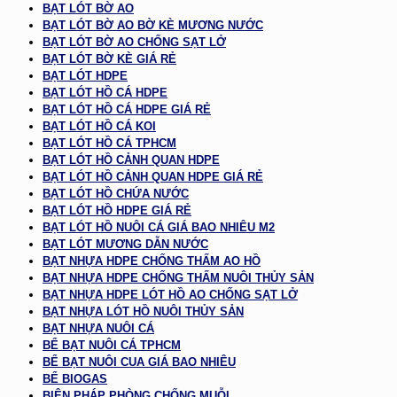
BẠT LÓT BỜ AO
BẠT LÓT BỜ AO BỜ KÈ MƯƠNG NƯỚC
BẠT LÓT BỜ AO CHỐNG SẠT LỞ
BẠT LÓT BỜ KÈ GIÁ RẺ
BẠT LÓT HDPE
BẠT LÓT HỒ CÁ HDPE
BẠT LÓT HỒ CÁ HDPE GIÁ RẺ
BẠT LÓT HỒ CÁ KOI
BẠT LÓT HỒ CÁ TPHCM
BẠT LÓT HỒ CẢNH QUAN HDPE
BẠT LÓT HỒ CẢNH QUAN HDPE GIÁ RẺ
BẠT LÓT HỒ CHỨA NƯỚC
BẠT LÓT HỒ HDPE GIÁ RẺ
BẠT LÓT HỒ NUÔI CÁ GIÁ BAO NHIÊU M2
BẠT LÓT MƯƠNG DẪN NƯỚC
BẠT NHỰA HDPE CHỐNG THẤM AO HỒ
BẠT NHỰA HDPE CHỐNG THẤM NUÔI THỦY SẢN
BẠT NHỰA HDPE LÓT HỒ AO CHỐNG SẠT LỞ
BẠT NHỰA LÓT HỒ NUÔI THỦY SẢN
BẠT NHỰA NUÔI CÁ
BỂ BẠT NUÔI CÁ TPHCM
BỂ BẠT NUÔI CUA GIÁ BAO NHIÊU
BỂ BIOGAS
BIỆN PHÁP PHÒNG CHỐNG MUỖI