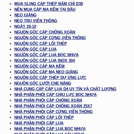
MUA SLING CÁP THÉP BẤM CHÌ D38
NÊN MUA CÁP MẠ KẼM TẠI ĐÂU
NEO GIẰNG
NEO TRỤ VIỄN THÔNG
NGÀY 20-10
NGUỒN GỐC CÁP CHỐNG XOẮN
NGUỒN GỐC CÁP CỨNG VIỄN THÔNG
NGUỒN GỐC CÁP LÕI THÉP
NGUỒN GỐC CÁP LỤA
NGUỒN GỐC CÁP LỤA BỌC NHỰA
NGUỒN GỐC CÁP LỤA INOX 304
NGUỒN GỐC CÁP MẠ KẼM
NGUỒN GỐC CÁP MẠ NEO GIẰNG
NGUỒN GỐC CÁP THÉP DỰ ỨNG LỰC
NGUỒN GỐC LƯỚI CHE NẮNG
NHÀ CUNG CẤP CÁP LỤA D4 UY TÍN VÀ CHẤT LƯỢNG
NHÀ PHÂN PHỐI CÁP CHỊU LỰC BỌC NHỰA
NHÀ PHÂN PHỐI CÁP CHỐNG XOẮN
NHÀ PHÂN PHỐI CÁP CHỐNG XOẮN 35X7
NHÀ PHÂN PHỐI CÁP CỨNG VIỄN THÔNG
NHÀ PHÂN PHỐI CÁP LÕI THÉP
NHÀ PHÂN PHỐI CÁP LỤA
NHÀ PHÂN PHỐI CÁP LỤA BỌC NHỰA