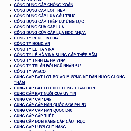
CÔNG DỤNG CÁP CHỐNG XOẮN
CÔNG DỤNG CÁP LÕI THÉP
CÔNG DỤNG CÁP LỤA CẨU TRỤC
CÔNG DỤNG CÁP THÉP DỰ ỨNG LỰC
CÔNG DỤNG CỦA CÁP LỤA
CÔNG DỤNG CỦA CÁP LỤA BỌC NHỰA
CÔNG TY BENET MEDIA
CÔNG TY BONG AN
CÔNG TY LÊ HÀ VINA
CÔNG TY LÊ HÀ VINA SLING CÁP THÉP BẤM
CÔNG TY TNHH LÊ HÀ VINA
CÔNG TY TRI ÂN ĐỘI NGŨ NHÂN SỰ
CÔNG TY VASCO
CUNG CẤP BẠT LÓT BỜ AO MƯƠNG KÈ DẪN NƯỚC CHỐNG
THẤM
CUNG CẤP BẠT LÓT HỒ CHỐNG THẤM HDPE
CUNG CẤP BẠT NUÔI CUA UY TÍN
CUNG CẤP CÁP D46
CUNG CẤP CÁP HÀN QUỐC 6*36 PHI 53
CUNG CẤP CÁP HÀN QUỐC D40
CUNG CẤP CÁP THÉP
CUNG CẤP ĐƠN HÀNG CÁP CẨU TRỤC
CUNG CẤP LƯỚI CHE NẮNG