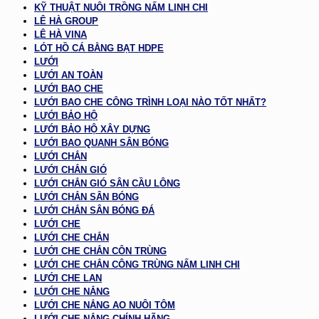
KỸ THUẬT NUÔI TRỒNG NẤM LINH CHI
LÊ HÀ GROUP
LÊ HÀ VINA
LÓT HỒ CÁ BẰNG BẠT HDPE
LƯỚI
LƯỚI AN TOÀN
LƯỚI BAO CHE
LƯỚI BAO CHE CÔNG TRÌNH LOẠI NÀO TỐT NHẤT?
LƯỚI BẢO HỘ
LƯỚI BẢO HỘ XÂY DỰNG
LƯỚI BAO QUANH SÂN BÓNG
LƯỚI CHẮN
LƯỚI CHẮN GIÓ
LƯỚI CHẮN GIÓ SÂN CẦU LÔNG
LƯỚI CHẮN SÂN BÓNG
LƯỚI CHẮN SÂN BÓNG ĐÁ
LƯỚI CHE
LƯỚI CHE CHẮN
LƯỚI CHE CHẮN CÔN TRÙNG
LƯỚI CHE CHẮN CÔNG TRÙNG NẤM LINH CHI
LƯỚI CHE LAN
LƯỚI CHE NẮNG
LƯỚI CHE NẮNG AO NUÔI TÔM
LƯỚI CHE NẮNG CHÍNH HÃNG