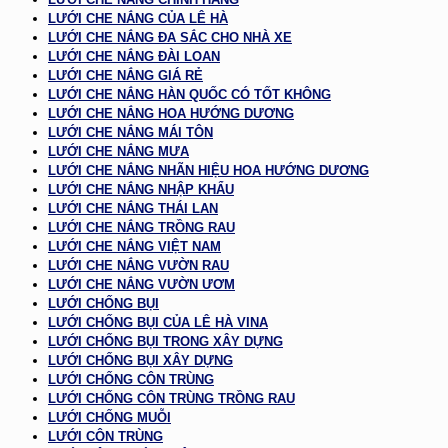
LƯỚI CHE NẮNG CỦA LÊ HÀ
LƯỚI CHE NẮNG ĐA SẮC CHO NHÀ XE
LƯỚI CHE NẮNG ĐÀI LOAN
LƯỚI CHE NẮNG GIÁ RẺ
LƯỚI CHE NẮNG HÀN QUỐC CÓ TỐT KHÔNG
LƯỚI CHE NẮNG HOA HƯỚNG DƯƠNG
LƯỚI CHE NẮNG MÁI TÔN
LƯỚI CHE NẮNG MƯA
LƯỚI CHE NẮNG NHÃN HIỆU HOA HƯỚNG DƯƠNG
LƯỚI CHE NẮNG NHẬP KHẨU
LƯỚI CHE NẮNG THÁI LAN
LƯỚI CHE NẮNG TRỒNG RAU
LƯỚI CHE NẮNG VIỆT NAM
LƯỚI CHE NẮNG VƯỜN RAU
LƯỚI CHE NẮNG VƯỜN ƯƠM
LƯỚI CHỐNG BỤI
LƯỚI CHỐNG BỤI CỦA LÊ HÀ VINA
LƯỚI CHỐNG BỤI TRONG XÂY DỰNG
LƯỚI CHỐNG BỤI XÂY DỰNG
LƯỚI CHỐNG CÔN TRÙNG
LƯỚI CHỐNG CÔN TRÙNG TRỒNG RAU
LƯỚI CHỐNG MUỖI
LƯỚI CÔN TRÙNG