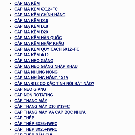
CÁP MẠ KẼM
CÁP MẠ KẼM 6X12+FC
CÁP MẠ KẼM CHÍNH HÃNG
CÁP MẠ KẼM D16
CÁP MẠ KẼM D18
CÁP MẠ KẼM D20
CÁP MẠ KẼM HÀN QUỐC
CÁP MẠ KẼM NHẬP KHẨU
CÁP MẠ KẼM QUY CÁCH 6X12+FC
CÁP MẠ KẼM Φ12
CÁP MẠ NEO GIẰNG
CÁP MẠ NEO GIẰNG NHẬP KHẨU
CÁP MẠ NHÚNG NÓNG
CÁP MẠ NHÚNG NÓNG 1X19
CÁP MẠ Φ12 CÓ ĐẶC TÍNH NỔI BẬT NÀO?
CÁP NEO GIẰNG
CÁP NON ROTATING
CÁP THANG MÁY
CÁP THANG MÁY D10 8*19FC
CÁP THANG MÁY VÀ CÁP BỌC NHỰA
CÁP THÉP
CÁP THÉP 6X36+IWRC
CÁP THÉP 8X25+IWRC