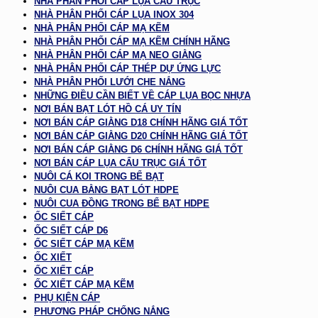
NHÀ PHÂN PHỐI CÁP LỤA CẨU TRỤC
NHÀ PHÂN PHỐI CÁP LỤA INOX 304
NHÀ PHÂN PHỐI CÁP MẠ KẼM
NHÀ PHÂN PHỐI CÁP MẠ KẼM CHÍNH HÃNG
NHÀ PHÂN PHỐI CÁP MẠ NEO GIẰNG
NHÀ PHÂN PHỐI CÁP THÉP DỰ ỨNG LỰC
NHÀ PHÂN PHỐI LƯỚI CHE NẮNG
NHỮNG ĐIỀU CẦN BIẾT VỀ CÁP LỤA BỌC NHỰA
NƠI BÁN BẠT LÓT HỒ CÁ UY TÍN
NƠI BÁN CÁP GIẰNG D18 CHÍNH HÃNG GIÁ TỐT
NƠI BÁN CÁP GIẰNG D20 CHÍNH HÃNG GIÁ TỐT
NƠI BÁN CÁP GIẰNG D6 CHÍNH HÃNG GIÁ TỐT
NƠI BÁN CÁP LỤA CẨU TRỤC GIÁ TỐT
NUÔI CÁ KOI TRONG BỂ BẠT
NUÔI CUA BẰNG BẠT LÓT HDPE
NUÔI CUA ĐỒNG TRONG BỂ BẠT HDPE
ỐC SIẾT CÁP
ỐC SIẾT CÁP D6
ỐC SIẾT CÁP MẠ KẼM
ỐC XIẾT
ỐC XIẾT CÁP
ỐC XIẾT CÁP MẠ KẼM
PHỤ KIỆN CÁP
PHƯƠNG PHÁP CHỐNG NẮNG