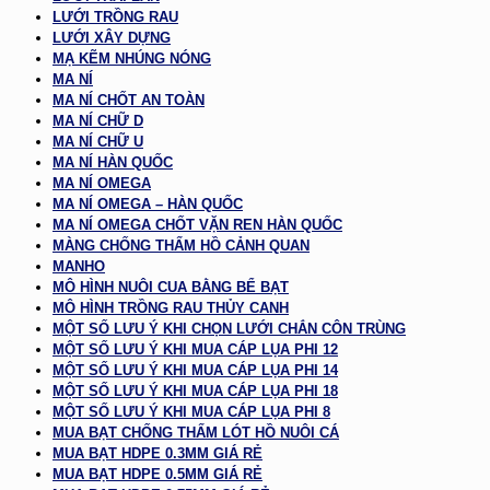
LƯỚI TRỒNG RAU
LƯỚI XÂY DỰNG
MẠ KẼM NHÚNG NÓNG
MA NÍ
MA NÍ CHỐT AN TOÀN
MA NÍ CHỮ D
MA NÍ CHỮ U
MA NÍ HÀN QUỐC
MA NÍ OMEGA
MA NÍ OMEGA – HÀN QUỐC
MA NÍ OMEGA CHỐT VẶN REN HÀN QUỐC
MÀNG CHỐNG THẤM HỒ CẢNH QUAN
MANHO
MÔ HÌNH NUÔI CUA BẰNG BỂ BẠT
MÔ HÌNH TRỒNG RAU THỦY CANH
MỘT SỐ LƯU Ý KHI CHỌN LƯỚI CHẮN CÔN TRÙNG
MỘT SỐ LƯU Ý KHI MUA CÁP LỤA PHI 12
MỘT SỐ LƯU Ý KHI MUA CÁP LỤA PHI 14
MỘT SỐ LƯU Ý KHI MUA CÁP LỤA PHI 18
MỘT SỐ LƯU Ý KHI MUA CÁP LỤA PHI 8
MUA BẠT CHỐNG THẤM LÓT HỒ NUÔI CÁ
MUA BẠT HDPE 0.3MM GIÁ RẺ
MUA BẠT HDPE 0.5MM GIÁ RẺ