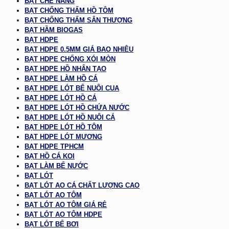
BẠT CHE NẮNG
BẠT CHỐNG THẤM HỒ TÔM
BẠT CHỐNG THẤM SÂN THƯỢNG
BẠT HẦM BIOGAS
BẠT HDPE
BẠT HDPE 0.5MM GIÁ BAO NHIÊU
BẠT HDPE CHỐNG XÓI MÒN
BẠT HDPE HỒ NHÂN TẠO
BẠT HDPE LÀM HỒ CÁ
BẠT HDPE LÓT BỂ NUÔI CUA
BẠT HDPE LÓT HỒ CÁ
BẠT HDPE LÓT HỒ CHỨA NƯỚC
BẠT HDPE LÓT HỒ NUÔI CÁ
BẠT HDPE LÓT HỒ TÔM
BẠT HDPE LÓT MƯƠNG
BẠT HDPE TPHCM
BẠT HỒ CÁ KOI
BẠT LÀM BỂ NƯỚC
BẠT LÓT
BẠT LÓT AO CÁ CHẤT LƯỢNG CAO
BẠT LÓT AO TÔM
BẠT LÓT AO TÔM GIÁ RẺ
BẠT LÓT AO TÔM HDPE
BẠT LÓT BỂ BƠI