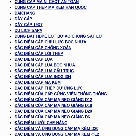
CUNG CẤP MA NÍ CHỐT AN TOÀN
CUNG CẤP THÉP MẠ KẼM HÀN QUỐC
DAICHANG
DÂY CÁP
DÂY CÁP 19X7
DU LỊCH SAPA
DÙNG BẠT HDPE LÓT BỜ AO CHỐNG SẠT LỞ
ĐẶC ĐIỂM CÁP CHỊU LỰC BỌC NHỰA
ĐẶC ĐIỂM CÁP CHỐNG XOẮN
ĐẶC ĐIỂM CÁP LÕI THÉP
ĐẶC ĐIỂM CÁP LỤA
ĐẶC ĐIỂM CÁP LỤA BỌC NHỰA
ĐẶC ĐIỂM CÁP LỤA CẨU TRỤC
ĐẶC ĐIỂM CÁP LỤA INOX 304
ĐẶC ĐIỂM CÁP MẠ KẼM
ĐẶC ĐIỂM CÁP THÉP DỰ ỨNG LỰC
ĐẶC ĐIỂM CỦA CÁP CỨNG VIỄN THÔNG THÔNG
ĐẶC ĐIỂM CỦA CÁP MẠ NEO GIẰNG D12
ĐẶC ĐIỂM CỦA CÁP MẠ NEO GIẰNG D18
ĐẶC ĐIỂM CỦA CÁP MẠ NEO GIẰNG D20
ĐẶC ĐIỂM CỦA CÁP MẠ NEO GIẰNG D6
ĐẶC ĐIỂM LƯỚI CHE NẮNG
ĐẶC ĐIỂM VÀ ỨNG DỤNG CÁP MẠ KẼM D20
ĐẶC ĐIỂM VÀ ỨNG DỤNG CÁP MẠ KẼM Φ12