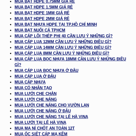
MUA BẠT HDPE 0.75MM GIÁ RẺ
MUA BẠT HDPE 1.5MM GIÁ RẺ
MUA BẠT HDPE 1MM GIÁ RẺ
MUA BẠT HDPE 2MM GIÁ RẺ
MUA BẠT NHỰA HDPE TẠI TP.HỒ CHÍ MINH
MUA BẠT NUÔI CÁ TPHCM
MUA CÁP LÕI THÉP PHI 40 CẦN LƯU Ý NHỮNG GÌ?
MUA CÁP LỤA 12MM CẦN LƯU Ý NHỮNG ĐIỀU GÌ?
MUA CÁP LỤA 14MM CẦN LƯU Ý NHỮNG ĐIỀU GÌ?
MUA CÁP LỤA 8MM CẦN LƯU Ý NHỮNG ĐIỀU GÌ?
MUA CÁP LỤA BỌC NHỰA 18MM CẦN LƯU Ý NHỮNG ĐIỀU
GÌ?
MUA CÁP LỤA BỌC NHỰA Ở ĐÂU
MUA CÁP LỤA Ở ĐÂU
MUA CÁP NHỰA
MUA CỎ NHÂN TẠO
MUA LƯỚI CHE CHẮN
MUA LƯỚI CHE NẮNG
MUA LƯỚI CHE NẮNG CHO VƯỜN LAN
MUA LƯỚI CHE NẮNG Ở ĐÂU
MUA LƯỚI CHE NẮNG TẠI LÊ HÀ VINA
MUA LƯỚI TẠI LÊ HÀ VINA
MUA MA NÍ CHỐT AN TOÀN 12T
MUA ỐC SIẾT CÁP MẠ KẼM