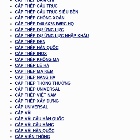
CÁP THÉP BẤM CHÌ
CÁP THÉP CẨU TRỤC
CÁP THÉP CẨU TRỤC SIÊU BỀN
CÁP THÉP CHỐNG XOẮN
CÁP THÉP D40 6X36 IWRC HQ
CÁP THÉP DỰ ỨNG LỰC
CÁP THÉP DỰ ỨNG LỰC NHẬP KHẨU
CÁP THÉP ĐEN
CÁP THÉP HÀN QUỐC
CÁP THÉP INOX
CÁP THÉP KHÔNG MẠ
CÁP THÉP LÊ HÀ
CÁP THÉP MẠ KẼM
CÁP THÉP NÂNG HẠ
CÁP THÉP THÔNG THƯỜNG
CÁP THÉP UNIVERSAL
CÁP THÉP VIỆT NAM
CÁP THÉP XÂY DỰNG
CÁP UNIVERSAL
CÁP VẢI
CÁP VẢI CẨU HÀN QUỐC
CÁP VẢI CẨU HÀNG
CÁP VẢI HÀN QUỐC
CÁP VIỄN THÔNG