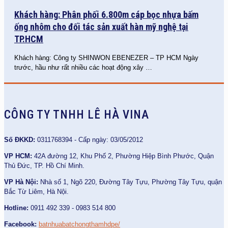
Khách hàng: Phân phối 6.800m cáp bọc nhựa bấm
ống nhôm cho đối tác sản xuất hàn mỹ nghệ tại
TP.HCM
Khách hàng: Công ty SHINWON EBENEZER – TP HCM Ngày
trước, hầu như rất nhiều các hoạt động xây
…
CÔNG TY TNHH LÊ HÀ VINA
Số ĐKKD:
0311768394 - Cấp ngày: 03/05/2012
VP HCM:
42A đường 12, Khu Phố 2, Phường Hiệp Bình Phước, Quận
Thủ Đức, TP. Hồ Chí Minh.
VP Hà Nội:
Nhà số 1, Ngõ 220, Đường Tây Tựu, Phường Tây Tựu, quận
Bắc Từ Liêm, Hà Nội.
Hotline:
0911 492 339 - 0983 514 800
Facebook:
batnhuabatchongthamhdpe/