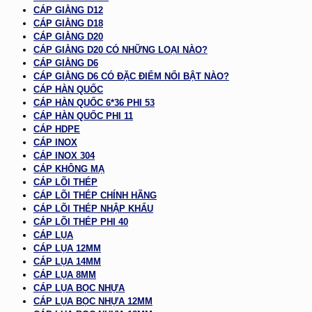
CÁP GIẰNG D12
CÁP GIẰNG D18
CÁP GIẰNG D20
CÁP GIẰNG D20 CÓ NHỮNG LOẠI NÀO?
CÁP GIẰNG D6
CÁP GIẰNG D6 CÓ ĐẶC ĐIỂM NỔI BẬT NÀO?
CÁP HÀN QUỐC
CÁP HÀN QUỐC 6*36 PHI 53
CÁP HÀN QUỐC PHI 11
CÁP HDPE
CÁP INOX
CÁP INOX 304
CÁP KHÔNG MẠ
CÁP LÕI THÉP
CÁP LÕI THÉP CHÍNH HÃNG
CÁP LÕI THÉP NHẬP KHẨU
CÁP LÕI THÉP PHI 40
CÁP LỤA
CÁP LỤA 12MM
CÁP LỤA 14MM
CÁP LỤA 8MM
CÁP LỤA BỌC NHỰA
CÁP LỤA BỌC NHỰA 12MM