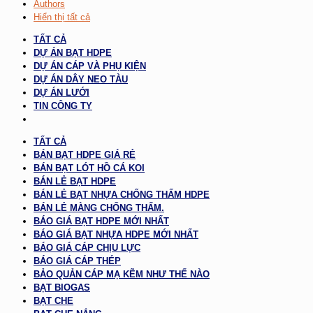
Authors
Hiển thị tất cả
TẤT CẢ
DỰ ÁN BẠT HDPE
DỰ ÁN CÁP VÀ PHỤ KIỆN
DỰ ÁN DÂY NEO TÀU
DỰ ÁN LƯỚI
TIN CÔNG TY
TẤT CẢ
BÁN BẠT HDPE GIÁ RẺ
BÁN BẠT LÓT HỒ CÁ KOI
BÁN LẺ BẠT HDPE
BÁN LẺ BẠT NHỰA CHỐNG THẤM HDPE
BÁN LẺ MÀNG CHỐNG THẤM.
BÁO GIÁ BẠT HDPE MỚI NHẤT
BÁO GIÁ BẠT NHỰA HDPE MỚI NHẤT
BÁO GIÁ CÁP CHỊU LỰC
BÁO GIÁ CÁP THÉP
BẢO QUẢN CÁP MẠ KẼM NHƯ THẾ NÀO
BẠT BIOGAS
BẠT CHE