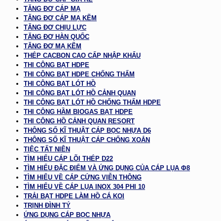
TĂNG ĐƠ CÁP MẠ
TĂNG ĐƠ CÁP MẠ KẼM
TĂNG ĐƠ CHỊU LỰC
TĂNG ĐƠ HÀN QUỐC
TĂNG ĐƠ MẠ KẼM
THÉP CACBON CAO CẤP NHẬP KHẨU
THI CÔNG BẠT HDPE
THI CÔNG BẠT HDPE CHỐNG THẤM
THI CÔNG BẠT LÓT HỒ
THI CÔNG BẠT LÓT HỒ CẢNH QUAN
THI CÔNG BẠT LÓT HỒ CHỐNG THẤM HDPE
THI CÔNG HẦM BIOGAS BẠT HDPE
THI CÔNG HỒ CẢNH QUAN RESORT
THÔNG SỐ KĨ THUẬT CÁP BỌC NHỰA D6
THÔNG SỐ KĨ THUẬT CÁP CHỐNG XOẮN
TIỆC TẤT NIÊN
TÌM HIỂU CÁP LÕI THÉP D22
TÌM HIỂU ĐẶC ĐIỂM VÀ ỨNG DỤNG CỦA CÁP LỤA Φ8
TÌM HIỂU VỀ CÁP CỨNG VIỄN THÔNG
TÌM HIỂU VỀ CÁP LỤA INOX 304 PHI 10
TRẢI BẠT HDPE LÀM HỒ CÁ KOI
TRỊNH ĐÌNH TÝ
ỨNG DỤNG CÁP BỌC NHỰA