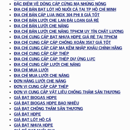
ĐẶC ĐIỂM VỀ DÒNG CÁP CỨNG MẠ NHÚNG NÓNG
ĐỊA CHỈ BÁN BẠT LÓT HỒ NUÔI CÁ TẠI TP HỒ CHÍ MINH
ĐỊA CHỈ BÁN CÁP LỤA INOX 304 PHI 8 GIÁ TỐT
ĐỊA CHỈ BÁN LƯỚI CHE LAN ĐÀI LOAN GIÁ RẺ
ĐỊA CHỈ BÁN LƯỚI CHE NẮNG
ĐỊA CHỈ BÁN LƯỚI CHE NẮNG TPHCM UY TÍN CHẤT LƯỢNG
ĐỊA CHỈ CUNG CẤP BẠT NHỰA HDPE GIÁ RẺ TẠI TPHCM
ĐỊA CHỈ CUNG CẤP CÁP CHỐNG XOẮN 35X7 GIÁ TỐT
ĐỊA CHỈ CUNG CẤP CÁP MẠ KẼM NHẬP KHẨU CHÍNH HÃNG
ĐỊA CHỈ CUNG CẤP CÁP THÉP
ĐỊA CHỈ CUNG CẤP CÁP THÉP DỰ ỨNG LỰC
ĐỊA CHỈ CUNG CẤP LƯỚI CHE NẮNG
ĐỊA CHỈ MUA LƯỚI
ĐỊA CHỈ MUA LƯỚI CHE NẮNG
ĐƠN HÀNG LƯỚI CHE NẮNG
ĐƠN VỊ CUNG CẤP CÁP THÉP
ĐƠN VỊ CUNG CẤP VẬT LIỆU CHỐNG THẤM SÂN THƯỢNG
GIÁ BẠT BIOGAS HDPE
GIÁ BẠT BIOGAS HDPE BAO NHIÊU
GIÁ BẠT CHỐNG THẤM SÂN THƯỢNG
GIÁ BẠT HDPE
GIÁ BẠT LÓT HỒ CÁ
GIÁ BẠT NHỰA HDPE