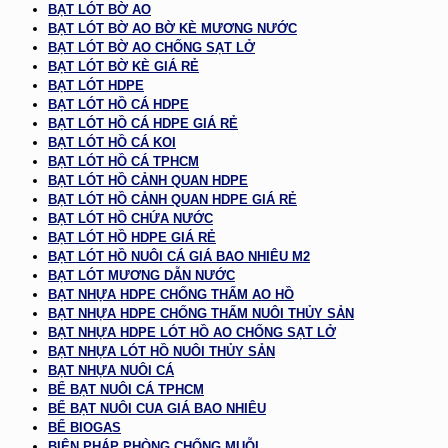
BẠT LÓT BỜ AO
BẠT LÓT BỜ AO BỜ KÈ MƯƠNG NƯỚC
BẠT LÓT BỜ AO CHỐNG SẠT LỞ
BẠT LÓT BỜ KÈ GIÁ RẺ
BẠT LÓT HDPE
BẠT LÓT HỒ CÁ HDPE
BẠT LÓT HỒ CÁ HDPE GIÁ RẺ
BẠT LÓT HỒ CÁ KOI
BẠT LÓT HỒ CÁ TPHCM
BẠT LÓT HỒ CẢNH QUAN HDPE
BẠT LÓT HỒ CẢNH QUAN HDPE GIÁ RẺ
BẠT LÓT HỒ CHỨA NƯỚC
BẠT LÓT HỒ HDPE GIÁ RẺ
BẠT LÓT HỒ NUÔI CÁ GIÁ BAO NHIÊU M2
BẠT LÓT MƯƠNG DẪN NƯỚC
BẠT NHỰA HDPE CHỐNG THẤM AO HỒ
BẠT NHỰA HDPE CHỐNG THẤM NUÔI THỦY SẢN
BẠT NHỰA HDPE LÓT HỒ AO CHỐNG SẠT LỞ
BẠT NHỰA LÓT HỒ NUÔI THỦY SẢN
BẠT NHỰA NUÔI CÁ
BỂ BẠT NUÔI CÁ TPHCM
BỂ BẠT NUÔI CUA GIÁ BAO NHIÊU
BỂ BIOGAS
BIỆN PHÁP PHÒNG CHỐNG MUỖI