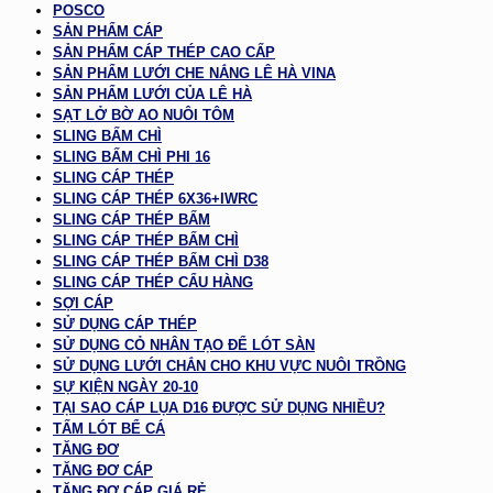
POSCO
SẢN PHẨM CÁP
SẢN PHẨM CÁP THÉP CAO CẤP
SẢN PHẨM LƯỚI CHE NẮNG LÊ HÀ VINA
SẢN PHẨM LƯỚI CỦA LÊ HÀ
SẠT LỞ BỜ AO NUÔI TÔM
SLING BẤM CHÌ
SLING BẤM CHÌ PHI 16
SLING CÁP THÉP
SLING CÁP THÉP 6X36+IWRC
SLING CÁP THÉP BẤM
SLING CÁP THÉP BẤM CHÌ
SLING CÁP THÉP BẤM CHÌ D38
SLING CÁP THÉP CẨU HÀNG
SỢI CÁP
SỬ DỤNG CÁP THÉP
SỬ DỤNG CỎ NHÂN TẠO ĐỂ LÓT SÀN
SỬ DỤNG LƯỚI CHẮN CHO KHU VỰC NUÔI TRỒNG
SỰ KIỆN NGÀY 20-10
TẠI SAO CÁP LỤA D16 ĐƯỢC SỬ DỤNG NHIỀU?
TẤM LÓT BỂ CÁ
TĂNG ĐƠ
TĂNG ĐƠ CÁP
TĂNG ĐƠ CÁP GIÁ RẺ