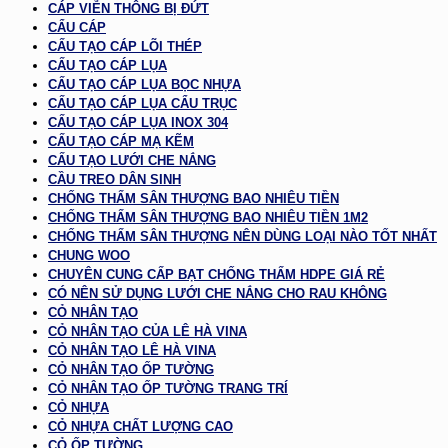
CÁP VIỄN THÔNG BỊ ĐỨT
CẨU CÁP
CẤU TẠO CÁP LÕI THÉP
CẤU TẠO CÁP LỤA
CẤU TẠO CÁP LỤA BỌC NHỰA
CẤU TẠO CÁP LỤA CẨU TRỤC
CẤU TẠO CÁP LỤA INOX 304
CẤU TẠO CÁP MẠ KẼM
CẤU TẠO LƯỚI CHE NẮNG
CẦU TREO DÂN SINH
CHỐNG THẤM SÂN THƯỢNG BAO NHIÊU TIỀN
CHỐNG THẤM SÂN THƯỢNG BAO NHIÊU TIỀN 1M2
CHỐNG THẤM SÂN THƯỢNG NÊN DÙNG LOẠI NÀO TỐT NHẤT
CHUNG WOO
CHUYÊN CUNG CẤP BẠT CHỐNG THẤM HDPE GIÁ RẺ
CÓ NÊN SỬ DỤNG LƯỚI CHE NẮNG CHO RAU KHÔNG
CỎ NHÂN TẠO
CỎ NHÂN TẠO CỦA LÊ HÀ VINA
CỎ NHÂN TẠO LÊ HÀ VINA
CỎ NHÂN TẠO ỐP TƯỜNG
CỎ NHÂN TẠO ỐP TƯỜNG TRANG TRÍ
CỎ NHỰA
CỎ NHỰA CHẤT LƯỢNG CAO
CỎ ỐP TƯỜNG