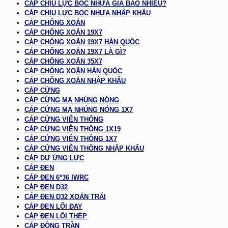
CÁP CHỊU LỰC BỌC NHỰA GIÁ BAO NHIÊU?
CÁP CHỊU LỰC BỌC NHỰA NHẬP KHẨU
CÁP CHỐNG XOẮN
CÁP CHỐNG XOẮN 19X7
CÁP CHỐNG XOẮN 19X7 HÀN QUỐC
CÁP CHỐNG XOẮN 19X7 LÀ GÌ?
CÁP CHỐNG XOẮN 35X7
CÁP CHỐNG XOẮN HÀN QUỐC
CÁP CHỐNG XOẮN NHẬP KHẨU
CÁP CỨNG
CÁP CỨNG MẠ NHÚNG NÓNG
CÁP CỨNG MẠ NHÚNG NÓNG 1X7
CÁP CỨNG VIỄN THÔNG
CÁP CỨNG VIỄN THÔNG 1X19
CÁP CỨNG VIỄN THÔNG 1X7
CÁP CỨNG VIỄN THÔNG NHẬP KHẨU
CÁP DỰ ỨNG LỰC
CÁP ĐEN
CÁP ĐEN 6*36 IWRC
CÁP ĐEN D32
CÁP ĐEN D32 XOẮN TRÁI
CÁP ĐEN LÕI ĐAY
CÁP ĐEN LÕI THÉP
CÁP ĐỒNG TRẦN