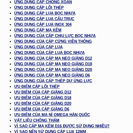
ỨNG DỤNG CÁP CHỐNG XOẮN
ỨNG DỤNG CÁP LÕI THÉP
ỨNG DỤNG CÁP LỤA BỌC NHỰA
ỨNG DỤNG CÁP LỤA CẨU TRỤC
ỨNG DỤNG CÁP LỤA INOX 304
ỨNG DỤNG CÁP MẠ KẼM
ỨNG DỤNG CỦA CÁP CHỊU LỰC BỌC NHỰA
ỨNG DỤNG CỦA CÁP CỨNG VIỄN THÔNG
ỨNG DỤNG CỦA CÁP LỤA
ỨNG DỤNG CỦA CÁP LỤA BỌC NHỰA
ỨNG DỤNG CỦA CÁP MẠ NEO GIẰNG D12
ỨNG DỤNG CỦA CÁP MẠ NEO GIẰNG D18
ỨNG DỤNG CỦA CÁP MẠ NEO GIẰNG D20
ỨNG DỤNG CỦA CÁP MẠ NEO GIẰNG D6
ỨNG DỤNG CỦA CÁP THÉP DỰ ỨNG LỰC
ƯU ĐIỂM CÁP LÕI THÉP
ƯU ĐIỂM CỦA CÁP GIẰNG D12
ƯU ĐIỂM CỦA CÁP GIẰNG D18
ƯU ĐIỂM CỦA CÁP GIẰNG D20
ƯU ĐIỂM CỦA CÁP GIẰNG D6
ƯU ĐIỂM CỦA MA NÍ OMEGA HÀN QUỐC
VẬT LIỆU CHỐNG THẤM
VÌ SAO CÁP MẠ KẼM D16 ĐƯỢC SỬ DỤNG NHIỀU?
VÌ SAO NÊN SỬ DỤNG CÁP LỤA 12MM