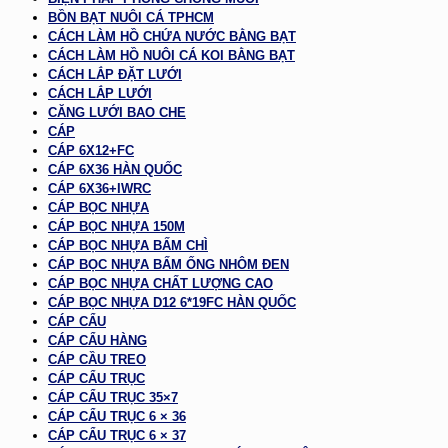
BỒN BẠT NUÔI CÁ TPHCM
CÁCH LÀM HỒ CHỨA NƯỚC BẰNG BẠT
CÁCH LÀM HỒ NUÔI CÁ KOI BẰNG BẠT
CÁCH LẮP ĐẶT LƯỚI
CÁCH LẮP LƯỚI
CĂNG LƯỚI BAO CHE
CÁP
CÁP 6X12+FC
CÁP 6X36 HÀN QUỐC
CÁP 6X36+IWRC
CÁP BỌC NHỰA
CÁP BỌC NHỰA 150M
CÁP BỌC NHỰA BẤM CHÌ
CÁP BỌC NHỰA BẤM ỐNG NHÔM ĐEN
CÁP BỌC NHỰA CHẤT LƯỢNG CAO
CÁP BỌC NHỰA D12 6*19FC HÀN QUỐC
CÁP CẨU
CÁP CẨU HÀNG
CÁP CẦU TREO
CÁP CẨU TRỤC
CÁP CẨU TRỤC 35×7
CÁP CẨU TRỤC 6 × 36
CÁP CẨU TRỤC 6 × 37