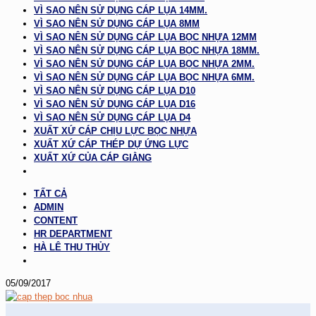
VÌ SAO NÊN SỬ DỤNG CÁP LỤA 14MM.
VÌ SAO NÊN SỬ DỤNG CÁP LỤA 8MM
VÌ SAO NÊN SỬ DỤNG CÁP LỤA BỌC NHỰA 12MM
VÌ SAO NÊN SỬ DỤNG CÁP LỤA BỌC NHỰA 18MM.
VÌ SAO NÊN SỬ DỤNG CÁP LỤA BỌC NHỰA 2MM.
VÌ SAO NÊN SỬ DỤNG CÁP LỤA BỌC NHỰA 6MM.
VÌ SAO NÊN SỬ DỤNG CÁP LỤA D10
VÌ SAO NÊN SỬ DỤNG CÁP LỤA D16
VÌ SAO NÊN SỬ DỤNG CÁP LỤA D4
XUẤT XỨ CÁP CHỊU LỰC BỌC NHỰA
XUẤT XỨ CÁP THÉP DỰ ỨNG LỰC
XUẤT XỨ CỦA CÁP GIẰNG
TẤT CẢ
ADMIN
CONTENT
HR DEPARTMENT
HÀ LÊ THU THỦY
05/09/2017