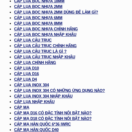
CÁP LỤA BỌC NHỰA 18MM
CÁP LỤA BỌC NHỰA 2MM
CÁP LỤA BỌC NHỰA 2MM DÙNG ĐỂ LÀM GÌ?
CÁP LỤA BỌC NHỰA 6MM
CÁP LỤA BỌC NHỰA 8MM
CÁP LỤA BỌC NHỰA CHÍNH HÃNG
CÁP LỤA BỌC NHỰA NHẬP KHẨU
CÁP LỤA CẨU TRỤC
CÁP LỤA CẨU TRỤC CHÍNH HÃNG
CÁP LỤA CẨU TRỤC LÀ GÌ ?
CÁP LỤA CẨU TRỤC NHẬP KHẨU
CÁP LỤA CHÍNH HÃNG
CÁP LỤA D10
CÁP LỤA D16
CÁP LỤA D4
CÁP LỤA INOX 304
CÁP LỤA INOX 304 CÓ NHỮNG ỨNG DỤNG NÀO?
CÁP LỤA INOX 304 NHẬP KHẨU
CÁP LỤA NHẬP KHẨU
CÁP MẠ
CÁP MẠ D16 CÓ ĐẶC TÍNH NỔI BẬT NÀO?
CÁP MẠ D18 CÓ ĐẶC TÍNH NỔI BẬT NÀO?
CÁP MẠ HÀN QUỐC 6*36 IWRC
CÁP MẠ HÀN QUỐC D40