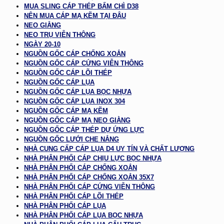
MUA SLING CÁP THÉP BẤM CHÌ D38
NÊN MUA CÁP MẠ KẼM TẠI ĐÂU
NEO GIẰNG
NEO TRỤ VIỄN THÔNG
NGÀY 20-10
NGUỒN GỐC CÁP CHỐNG XOẮN
NGUỒN GỐC CÁP CỨNG VIỄN THÔNG
NGUỒN GỐC CÁP LÕI THÉP
NGUỒN GỐC CÁP LỤA
NGUỒN GỐC CÁP LỤA BỌC NHỰA
NGUỒN GỐC CÁP LỤA INOX 304
NGUỒN GỐC CÁP MẠ KẼM
NGUỒN GỐC CÁP MẠ NEO GIẰNG
NGUỒN GỐC CÁP THÉP DỰ ỨNG LỰC
NGUỒN GỐC LƯỚI CHE NẮNG
NHÀ CUNG CẤP CÁP LỤA D4 UY TÍN VÀ CHẤT LƯỢNG
NHÀ PHÂN PHỐI CÁP CHỊU LỰC BỌC NHỰA
NHÀ PHÂN PHỐI CÁP CHỐNG XOẮN
NHÀ PHÂN PHỐI CÁP CHỐNG XOẮN 35X7
NHÀ PHÂN PHỐI CÁP CỨNG VIỄN THÔNG
NHÀ PHÂN PHỐI CÁP LÕI THÉP
NHÀ PHÂN PHỐI CÁP LỤA
NHÀ PHÂN PHỐI CÁP LỤA BỌC NHỰA