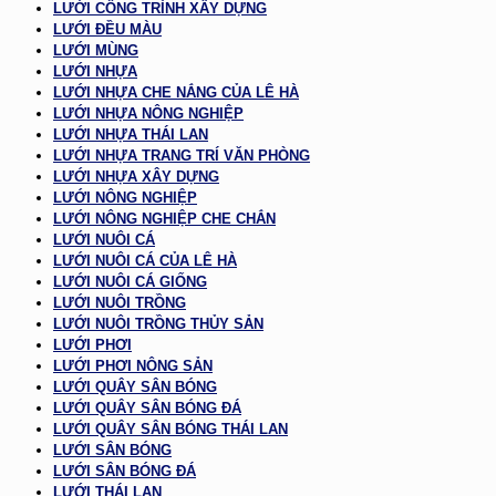
LƯỚI CÔNG TRÌNH XÂY DỰNG
LƯỚI ĐỀU MÀU
LƯỚI MÙNG
LƯỚI NHỰA
LƯỚI NHỰA CHE NẮNG CỦA LÊ HÀ
LƯỚI NHỰA NÔNG NGHIỆP
LƯỚI NHỰA THÁI LAN
LƯỚI NHỰA TRANG TRÍ VĂN PHÒNG
LƯỚI NHỰA XÂY DỰNG
LƯỚI NÔNG NGHIỆP
LƯỚI NÔNG NGHIỆP CHE CHẮN
LƯỚI NUÔI CÁ
LƯỚI NUÔI CÁ CỦA LÊ HÀ
LƯỚI NUÔI CÁ GIỐNG
LƯỚI NUÔI TRỒNG
LƯỚI NUÔI TRỒNG THỦY SẢN
LƯỚI PHƠI
LƯỚI PHƠI NÔNG SẢN
LƯỚI QUÂY SÂN BÓNG
LƯỚI QUÂY SÂN BÓNG ĐÁ
LƯỚI QUÂY SÂN BÓNG THÁI LAN
LƯỚI SÂN BÓNG
LƯỚI SÂN BÓNG ĐÁ
LƯỚI THÁI LAN