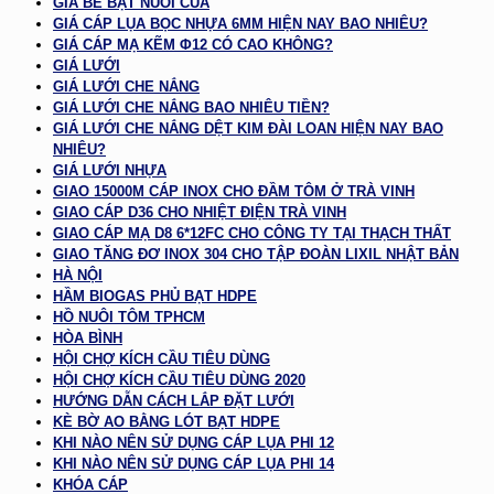
GIÁ BỂ BẠT NUÔI CUA
GIÁ CÁP LỤA BỌC NHỰA 6MM HIỆN NAY BAO NHIÊU?
GIÁ CÁP MẠ KẼM Φ12 CÓ CAO KHÔNG?
GIÁ LƯỚI
GIÁ LƯỚI CHE NẮNG
GIÁ LƯỚI CHE NẮNG BAO NHIÊU TIỀN?
GIÁ LƯỚI CHE NẮNG DỆT KIM ĐÀI LOAN HIỆN NAY BAO
NHIÊU?
GIÁ LƯỚI NHỰA
GIAO 15000M CÁP INOX CHO ĐẦM TÔM Ở TRÀ VINH
GIAO CÁP D36 CHO NHIỆT ĐIỆN TRÀ VINH
GIAO CÁP MẠ D8 6*12FC CHO CÔNG TY TẠI THẠCH THẤT
GIAO TĂNG ĐƠ INOX 304 CHO TẬP ĐOÀN LIXIL NHẬT BẢN
HÀ NỘI
HẦM BIOGAS PHỦ BẠT HDPE
HỒ NUÔI TÔM TPHCM
HÒA BÌNH
HỘI CHỢ KÍCH CẦU TIÊU DÙNG
HỘI CHỢ KÍCH CẦU TIÊU DÙNG 2020
HƯỚNG DẪN CÁCH LẮP ĐẶT LƯỚI
KÈ BỜ AO BẰNG LÓT BẠT HDPE
KHI NÀO NÊN SỬ DỤNG CÁP LỤA PHI 12
KHI NÀO NÊN SỬ DỤNG CÁP LỤA PHI 14
KHÓA CÁP