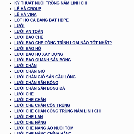
KỸ THUẬT NUÔI TRỒNG NẤM LINH CHI
LÊ HÀ GROUP
LÊ HÀ VINA
LÓT HỒ CÁ BẰNG BẠT HDPE
LƯỚI
LƯỚI AN TOÀN
LƯỚI BAO CHE
LƯỚI BAO CHE CÔNG TRÌNH LOẠI NÀO TỐT NHẤT?
LƯỚI BẢO HỘ
LƯỚI BẢO HỘ XÂY DỰNG
LƯỚI BAO QUANH SÂN BÓNG
LƯỚI CHẮN
LƯỚI CHẮN GIÓ
LƯỚI CHẮN GIÓ SÂN CẦU LÔNG
LƯỚI CHẮN SÂN BÓNG
LƯỚI CHẮN SÂN BÓNG ĐÁ
LƯỚI CHE
LƯỚI CHE CHẮN
LƯỚI CHE CHẮN CÔN TRÙNG
LƯỚI CHE CHẮN CÔNG TRÙNG NẤM LINH CHI
LƯỚI CHE LAN
LƯỚI CHE NẮNG
LƯỚI CHE NẮNG AO NUÔI TÔM
LƯỚI CHE NẮNG CHÍNH HÃNG