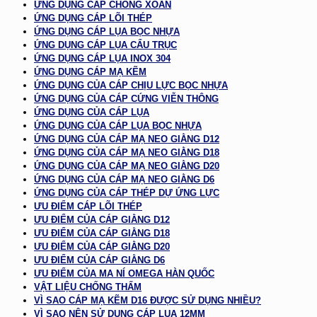
ỨNG DỤNG CÁP CHỐNG XOẮN
ỨNG DỤNG CÁP LÕI THÉP
ỨNG DỤNG CÁP LỤA BỌC NHỰA
ỨNG DỤNG CÁP LỤA CẨU TRỤC
ỨNG DỤNG CÁP LỤA INOX 304
ỨNG DỤNG CÁP MẠ KẼM
ỨNG DỤNG CỦA CÁP CHỊU LỰC BỌC NHỰA
ỨNG DỤNG CỦA CÁP CỨNG VIỄN THÔNG
ỨNG DỤNG CỦA CÁP LỤA
ỨNG DỤNG CỦA CÁP LỤA BỌC NHỰA
ỨNG DỤNG CỦA CÁP MẠ NEO GIẰNG D12
ỨNG DỤNG CỦA CÁP MẠ NEO GIẰNG D18
ỨNG DỤNG CỦA CÁP MẠ NEO GIẰNG D20
ỨNG DỤNG CỦA CÁP MẠ NEO GIẰNG D6
ỨNG DỤNG CỦA CÁP THÉP DỰ ỨNG LỰC
ƯU ĐIỂM CÁP LÕI THÉP
ƯU ĐIỂM CỦA CÁP GIẰNG D12
ƯU ĐIỂM CỦA CÁP GIẰNG D18
ƯU ĐIỂM CỦA CÁP GIẰNG D20
ƯU ĐIỂM CỦA CÁP GIẰNG D6
ƯU ĐIỂM CỦA MA NÍ OMEGA HÀN QUỐC
VẬT LIỆU CHỐNG THẤM
VÌ SAO CÁP MẠ KẼM D16 ĐƯỢC SỬ DỤNG NHIỀU?
VÌ SAO NÊN SỬ DỤNG CÁP LỤA 12MM