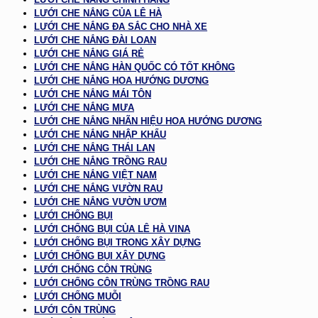
LƯỚI CHE NẮNG CỦA LÊ HÀ
LƯỚI CHE NẮNG ĐA SẮC CHO NHÀ XE
LƯỚI CHE NẮNG ĐÀI LOAN
LƯỚI CHE NẮNG GIÁ RẺ
LƯỚI CHE NẮNG HÀN QUỐC CÓ TỐT KHÔNG
LƯỚI CHE NẮNG HOA HƯỚNG DƯƠNG
LƯỚI CHE NẮNG MÁI TÔN
LƯỚI CHE NẮNG MƯA
LƯỚI CHE NẮNG NHÃN HIỆU HOA HƯỚNG DƯƠNG
LƯỚI CHE NẮNG NHẬP KHẨU
LƯỚI CHE NẮNG THÁI LAN
LƯỚI CHE NẮNG TRỒNG RAU
LƯỚI CHE NẮNG VIỆT NAM
LƯỚI CHE NẮNG VƯỜN RAU
LƯỚI CHE NẮNG VƯỜN ƯƠM
LƯỚI CHỐNG BỤI
LƯỚI CHỐNG BỤI CỦA LÊ HÀ VINA
LƯỚI CHỐNG BỤI TRONG XÂY DỰNG
LƯỚI CHỐNG BỤI XÂY DỰNG
LƯỚI CHỐNG CÔN TRÙNG
LƯỚI CHỐNG CÔN TRÙNG TRỒNG RAU
LƯỚI CHỐNG MUỖI
LƯỚI CÔN TRÙNG