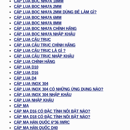
CÁP LỤA BỌC NHỰA 18MM
CÁP LỤA BỌC NHỰA 2MM
CÁP LỤA BỌC NHỰA 2MM DÙNG ĐỂ LÀM GÌ?
CÁP LỤA BỌC NHỰA 6MM
CÁP LỤA BỌC NHỰA 8MM
CÁP LỤA BỌC NHỰA CHÍNH HÃNG
CÁP LỤA BỌC NHỰA NHẬP KHẨU
CÁP LỤA CẨU TRỤC
CÁP LỤA CẨU TRỤC CHÍNH HÃNG
CÁP LỤA CẨU TRỤC LÀ GÌ ?
CÁP LỤA CẨU TRỤC NHẬP KHẨU
CÁP LỤA CHÍNH HÃNG
CÁP LỤA D10
CÁP LỤA D16
CÁP LỤA D4
CÁP LỤA INOX 304
CÁP LỤA INOX 304 CÓ NHỮNG ỨNG DỤNG NÀO?
CÁP LỤA INOX 304 NHẬP KHẨU
CÁP LỤA NHẬP KHẨU
CÁP MẠ
CÁP MẠ D16 CÓ ĐẶC TÍNH NỔI BẬT NÀO?
CÁP MẠ D18 CÓ ĐẶC TÍNH NỔI BẬT NÀO?
CÁP MẠ HÀN QUỐC 6*36 IWRC
CÁP MẠ HÀN QUỐC D40