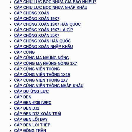
CÁP CHỊU LỰC BỌC NHỰA GIÁ BAO NHIÊU?
CÁP CHỊU LỰC BỌC NHỰA NHẬP KHẨU
CÁP CHỐNG XOẮN
CÁP CHỐNG XOẮN 19X7
CÁP CHỐNG XOẮN 19X7 HÀN QUỐC
CÁP CHỐNG XOẮN 19X7 LÀ GÌ?
CÁP CHỐNG XOẮN 35X7
CÁP CHỐNG XOẮN HÀN QUỐC
CÁP CHỐNG XOẮN NHẬP KHẨU
CÁP CỨNG
CÁP CỨNG MẠ NHÚNG NÓNG
CÁP CỨNG MẠ NHÚNG NÓNG 1X7
CÁP CỨNG VIỄN THÔNG
CÁP CỨNG VIỄN THÔNG 1X19
CÁP CỨNG VIỄN THÔNG 1X7
CÁP CỨNG VIỄN THÔNG NHẬP KHẨU
CÁP DỰ ỨNG LỰC
CÁP ĐEN
CÁP ĐEN 6*36 IWRC
CÁP ĐEN D32
CÁP ĐEN D32 XOẮN TRÁI
CÁP ĐEN LÕI ĐAY
CÁP ĐEN LÕI THÉP
CÁP ĐỒNG TRẦN