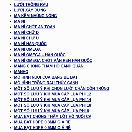
LƯỚI TRỒNG RAU
LƯỚI XÂY DỰNG
MẠ KẼM NHÚNG NÓNG
MA NÍ
MA NÍ CHỐT AN TOÀN
MA NÍ CHỮ D
MA NÍ CHỮ U
MA NÍ HÀN QUỐC
MA NÍ OMEGA
MA NÍ OMEGA – HÀN QUỐC
MA NÍ OMEGA CHỐT VẶN REN HÀN QUỐC
MÀNG CHỐNG THẤM HỒ CẢNH QUAN
MANHO
MÔ HÌNH NUÔI CUA BẰNG BỂ BẠT
MÔ HÌNH TRỒNG RAU THỦY CANH
MỘT SỐ LƯU Ý KHI CHỌN LƯỚI CHẮN CÔN TRÙNG
MỘT SỐ LƯU Ý KHI MUA CÁP LỤA PHI 12
MỘT SỐ LƯU Ý KHI MUA CÁP LỤA PHI 14
MỘT SỐ LƯU Ý KHI MUA CÁP LỤA PHI 18
MỘT SỐ LƯU Ý KHI MUA CÁP LỤA PHI 8
MUA BẠT CHỐNG THẤM LÓT HỒ NUÔI CÁ
MUA BẠT HDPE 0.3MM GIÁ RẺ
MUA BẠT HDPE 0.5MM GIÁ RẺ