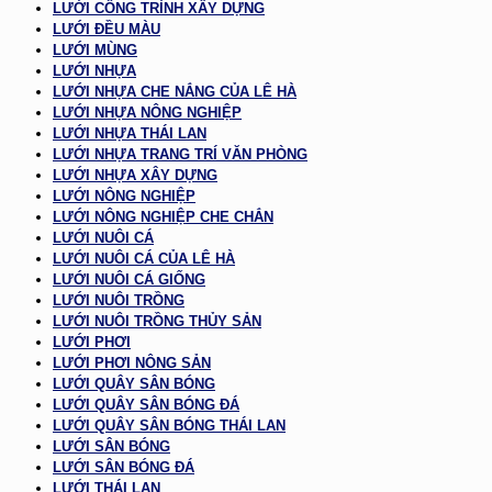
LƯỚI CÔNG TRÌNH XÂY DỰNG
LƯỚI ĐỀU MÀU
LƯỚI MÙNG
LƯỚI NHỰA
LƯỚI NHỰA CHE NẮNG CỦA LÊ HÀ
LƯỚI NHỰA NÔNG NGHIỆP
LƯỚI NHỰA THÁI LAN
LƯỚI NHỰA TRANG TRÍ VĂN PHÒNG
LƯỚI NHỰA XÂY DỰNG
LƯỚI NÔNG NGHIỆP
LƯỚI NÔNG NGHIỆP CHE CHẮN
LƯỚI NUÔI CÁ
LƯỚI NUÔI CÁ CỦA LÊ HÀ
LƯỚI NUÔI CÁ GIỐNG
LƯỚI NUÔI TRỒNG
LƯỚI NUÔI TRỒNG THỦY SẢN
LƯỚI PHƠI
LƯỚI PHƠI NÔNG SẢN
LƯỚI QUÂY SÂN BÓNG
LƯỚI QUÂY SÂN BÓNG ĐÁ
LƯỚI QUÂY SÂN BÓNG THÁI LAN
LƯỚI SÂN BÓNG
LƯỚI SÂN BÓNG ĐÁ
LƯỚI THÁI LAN