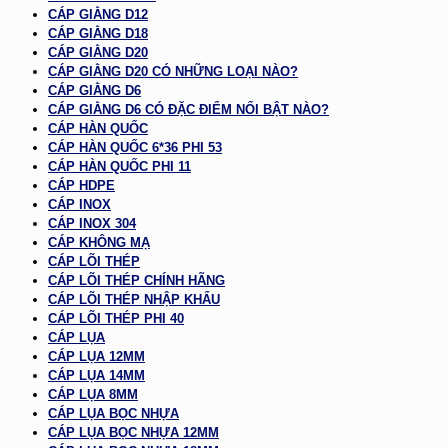
CÁP GIẰNG D12
CÁP GIẰNG D18
CÁP GIẰNG D20
CÁP GIẰNG D20 CÓ NHỮNG LOẠI NÀO?
CÁP GIẰNG D6
CÁP GIẰNG D6 CÓ ĐẶC ĐIỂM NỔI BẬT NÀO?
CÁP HÀN QUỐC
CÁP HÀN QUỐC 6*36 PHI 53
CÁP HÀN QUỐC PHI 11
CÁP HDPE
CÁP INOX
CÁP INOX 304
CÁP KHÔNG MẠ
CÁP LÕI THÉP
CÁP LÕI THÉP CHÍNH HÃNG
CÁP LÕI THÉP NHẬP KHẨU
CÁP LÕI THÉP PHI 40
CÁP LỤA
CÁP LỤA 12MM
CÁP LỤA 14MM
CÁP LỤA 8MM
CÁP LỤA BỌC NHỰA
CÁP LỤA BỌC NHỰA 12MM