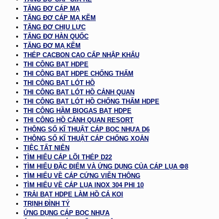
TĂNG ĐƠ CÁP MẠ
TĂNG ĐƠ CÁP MẠ KẼM
TĂNG ĐƠ CHỊU LỰC
TĂNG ĐƠ HÀN QUỐC
TĂNG ĐƠ MẠ KẼM
THÉP CACBON CAO CẤP NHẬP KHẨU
THI CÔNG BẠT HDPE
THI CÔNG BẠT HDPE CHỐNG THẤM
THI CÔNG BẠT LÓT HỒ
THI CÔNG BẠT LÓT HỒ CẢNH QUAN
THI CÔNG BẠT LÓT HỒ CHỐNG THẤM HDPE
THI CÔNG HẦM BIOGAS BẠT HDPE
THI CÔNG HỒ CẢNH QUAN RESORT
THÔNG SỐ KĨ THUẬT CÁP BỌC NHỰA D6
THÔNG SỐ KĨ THUẬT CÁP CHỐNG XOẮN
TIỆC TẤT NIÊN
TÌM HIỂU CÁP LÕI THÉP D22
TÌM HIỂU ĐẶC ĐIỂM VÀ ỨNG DỤNG CỦA CÁP LỤA Φ8
TÌM HIỂU VỀ CÁP CỨNG VIỄN THÔNG
TÌM HIỂU VỀ CÁP LỤA INOX 304 PHI 10
TRẢI BẠT HDPE LÀM HỒ CÁ KOI
TRỊNH ĐÌNH TÝ
ỨNG DỤNG CÁP BỌC NHỰA