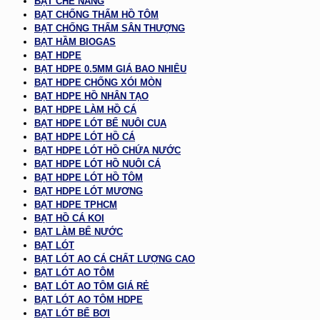
BẠT CHE NẮNG
BẠT CHỐNG THẤM HỒ TÔM
BẠT CHỐNG THẤM SÂN THƯỢNG
BẠT HẦM BIOGAS
BẠT HDPE
BẠT HDPE 0.5MM GIÁ BAO NHIÊU
BẠT HDPE CHỐNG XÓI MÒN
BẠT HDPE HỒ NHÂN TẠO
BẠT HDPE LÀM HỒ CÁ
BẠT HDPE LÓT BỂ NUÔI CUA
BẠT HDPE LÓT HỒ CÁ
BẠT HDPE LÓT HỒ CHỨA NƯỚC
BẠT HDPE LÓT HỒ NUÔI CÁ
BẠT HDPE LÓT HỒ TÔM
BẠT HDPE LÓT MƯƠNG
BẠT HDPE TPHCM
BẠT HỒ CÁ KOI
BẠT LÀM BỂ NƯỚC
BẠT LÓT
BẠT LÓT AO CÁ CHẤT LƯỢNG CAO
BẠT LÓT AO TÔM
BẠT LÓT AO TÔM GIÁ RẺ
BẠT LÓT AO TÔM HDPE
BẠT LÓT BỂ BƠI