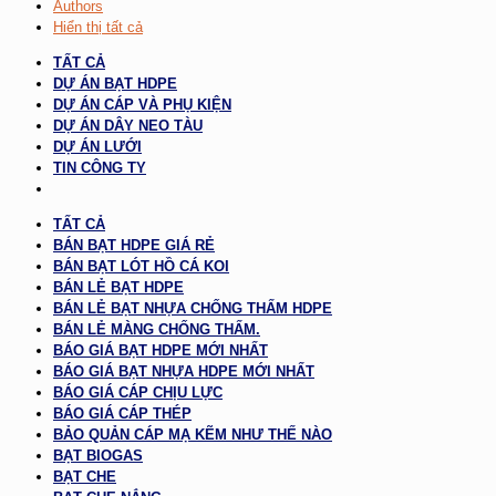
Authors
Hiển thị tất cả
TẤT CẢ
DỰ ÁN BẠT HDPE
DỰ ÁN CÁP VÀ PHỤ KIỆN
DỰ ÁN DÂY NEO TÀU
DỰ ÁN LƯỚI
TIN CÔNG TY
TẤT CẢ
BÁN BẠT HDPE GIÁ RẺ
BÁN BẠT LÓT HỒ CÁ KOI
BÁN LẺ BẠT HDPE
BÁN LẺ BẠT NHỰA CHỐNG THẤM HDPE
BÁN LẺ MÀNG CHỐNG THẤM.
BÁO GIÁ BẠT HDPE MỚI NHẤT
BÁO GIÁ BẠT NHỰA HDPE MỚI NHẤT
BÁO GIÁ CÁP CHỊU LỰC
BÁO GIÁ CÁP THÉP
BẢO QUẢN CÁP MẠ KẼM NHƯ THẾ NÀO
BẠT BIOGAS
BẠT CHE