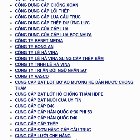
CÔNG DỤNG CÁP CHỐNG XOẮN
CÔNG DỤNG CÁP LÕI THÉP
CÔNG DỤNG CÁP LỤA CẨU TRỤC
CÔNG DỤNG CÁP THÉP DỰ ỨNG LỰC
CÔNG DỤNG CỦA CÁP LỤA
CÔNG DỤNG CỦA CÁP LỤA BỌC NHỰA
CÔNG TY BENET MEDIA
CÔNG TY BONG AN
CÔNG TY LÊ HÀ VINA
CÔNG TY LÊ HÀ VINA SLING CÁP THÉP BẤM
CÔNG TY TNHH LÊ HÀ VINA
CÔNG TY TRI ÂN ĐỘI NGŨ NHÂN SỰ
CÔNG TY VASCO
CUNG CẤP BẠT LÓT BỜ AO MƯƠNG KÈ DẪN NƯỚC CHỐNG
THẤM
CUNG CẤP BẠT LÓT HỒ CHỐNG THẤM HDPE
CUNG CẤP BẠT NUÔI CUA UY TÍN
CUNG CẤP CÁP D46
CUNG CẤP CÁP HÀN QUỐC 6*36 PHI 53
CUNG CẤP CÁP HÀN QUỐC D40
CUNG CẤP CÁP THÉP
CUNG CẤP ĐƠN HÀNG CÁP CẨU TRỤC
CUNG CẤP LƯỚI CHE NẮNG