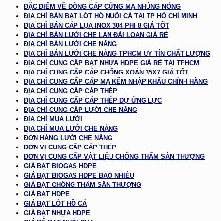
ĐẶC ĐIỂM VỀ DÒNG CÁP CỨNG MẠ NHÚNG NÓNG
ĐỊA CHỈ BÁN BẠT LÓT HỒ NUÔI CÁ TẠI TP HỒ CHÍ MINH
ĐỊA CHỈ BÁN CÁP LỤA INOX 304 PHI 8 GIÁ TỐT
ĐỊA CHỈ BÁN LƯỚI CHE LAN ĐÀI LOAN GIÁ RẺ
ĐỊA CHỈ BÁN LƯỚI CHE NẮNG
ĐỊA CHỈ BÁN LƯỚI CHE NẮNG TPHCM UY TÍN CHẤT LƯỢNG
ĐỊA CHỈ CUNG CẤP BẠT NHỰA HDPE GIÁ RẺ TẠI TPHCM
ĐỊA CHỈ CUNG CẤP CÁP CHỐNG XOẮN 35X7 GIÁ TỐT
ĐỊA CHỈ CUNG CẤP CÁP MẠ KẼM NHẬP KHẨU CHÍNH HÃNG
ĐỊA CHỈ CUNG CẤP CÁP THÉP
ĐỊA CHỈ CUNG CẤP CÁP THÉP DỰ ỨNG LỰC
ĐỊA CHỈ CUNG CẤP LƯỚI CHE NẮNG
ĐỊA CHỈ MUA LƯỚI
ĐỊA CHỈ MUA LƯỚI CHE NẮNG
ĐƠN HÀNG LƯỚI CHE NẮNG
ĐƠN VỊ CUNG CẤP CÁP THÉP
ĐƠN VỊ CUNG CẤP VẬT LIỆU CHỐNG THẤM SÂN THƯỢNG
GIÁ BẠT BIOGAS HDPE
GIÁ BẠT BIOGAS HDPE BAO NHIÊU
GIÁ BẠT CHỐNG THẤM SÂN THƯỢNG
GIÁ BẠT HDPE
GIÁ BẠT LÓT HỒ CÁ
GIÁ BẠT NHỰA HDPE