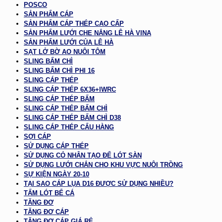
POSCO
SẢN PHẨM CÁP
SẢN PHẨM CÁP THÉP CAO CẤP
SẢN PHẨM LƯỚI CHE NẮNG LÊ HÀ VINA
SẢN PHẨM LƯỚI CỦA LÊ HÀ
SẠT LỞ BỜ AO NUÔI TÔM
SLING BẤM CHÌ
SLING BẤM CHÌ PHI 16
SLING CÁP THÉP
SLING CÁP THÉP 6X36+IWRC
SLING CÁP THÉP BẤM
SLING CÁP THÉP BẤM CHÌ
SLING CÁP THÉP BẤM CHÌ D38
SLING CÁP THÉP CẨU HÀNG
SỢI CÁP
SỬ DỤNG CÁP THÉP
SỬ DỤNG CỎ NHÂN TẠO ĐỂ LÓT SÀN
SỬ DỤNG LƯỚI CHẮN CHO KHU VỰC NUÔI TRỒNG
SỰ KIỆN NGÀY 20-10
TẠI SAO CÁP LỤA D16 ĐƯỢC SỬ DỤNG NHIỀU?
TẤM LÓT BỂ CÁ
TĂNG ĐƠ
TĂNG ĐƠ CÁP
TĂNG ĐƠ CÁP GIÁ RẺ