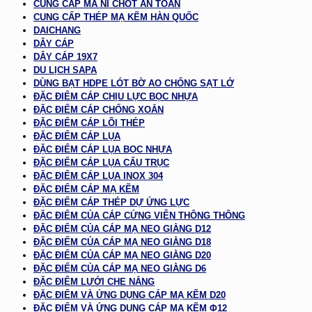
CUNG CẤP MA NÍ CHỐT AN TOÀN
CUNG CẤP THÉP MẠ KẼM HÀN QUỐC
DAICHANG
DÂY CÁP
DÂY CÁP 19X7
DU LỊCH SAPA
DÙNG BẠT HDPE LÓT BỜ AO CHỐNG SẠT LỞ
ĐẶC ĐIỂM CÁP CHỊU LỰC BỌC NHỰA
ĐẶC ĐIỂM CÁP CHỐNG XOẮN
ĐẶC ĐIỂM CÁP LÕI THÉP
ĐẶC ĐIỂM CÁP LỤA
ĐẶC ĐIỂM CÁP LỤA BỌC NHỰA
ĐẶC ĐIỂM CÁP LỤA CẨU TRỤC
ĐẶC ĐIỂM CÁP LỤA INOX 304
ĐẶC ĐIỂM CÁP MẠ KẼM
ĐẶC ĐIỂM CÁP THÉP DỰ ỨNG LỰC
ĐẶC ĐIỂM CỦA CÁP CỨNG VIỄN THÔNG THÔNG
ĐẶC ĐIỂM CỦA CÁP MẠ NEO GIẰNG D12
ĐẶC ĐIỂM CỦA CÁP MẠ NEO GIẰNG D18
ĐẶC ĐIỂM CỦA CÁP MẠ NEO GIẰNG D20
ĐẶC ĐIỂM CỦA CÁP MẠ NEO GIẰNG D6
ĐẶC ĐIỂM LƯỚI CHE NẮNG
ĐẶC ĐIỂM VÀ ỨNG DỤNG CÁP MẠ KẼM D20
ĐẶC ĐIỂM VÀ ỨNG DỤNG CÁP MẠ KẼM Φ12