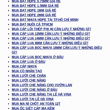
MUA BẠT HDPE 0.75MM GIÁ RẺ
MUA BẠT HDPE 1.5MM GIÁ RẺ
MUA BẠT HDPE 1MM GIÁ RẺ
MUA BẠT HDPE 2MM GIÁ RẺ
MUA BẠT NHỰA HDPE TẠI TP.HỒ CHÍ MINH
MUA BẠT NUÔI CÁ TPHCM
MUA CÁP LÕI THÉP PHI 40 CẦN LƯU Ý NHỮNG GÌ?
MUA CÁP LỤA 12MM CẦN LƯU Ý NHỮNG ĐIỀU GÌ?
MUA CÁP LỤA 14MM CẦN LƯU Ý NHỮNG ĐIỀU GÌ?
MUA CÁP LỤA 8MM CẦN LƯU Ý NHỮNG ĐIỀU GÌ?
MUA CÁP LỤA BỌC NHỰA 18MM CẦN LƯU Ý NHỮNG ĐIỀU
GÌ?
MUA CÁP LỤA BỌC NHỰA Ở ĐÂU
MUA CÁP LỤA Ở ĐÂU
MUA CÁP NHỰA
MUA CỎ NHÂN TẠO
MUA LƯỚI CHE CHẮN
MUA LƯỚI CHE NẮNG
MUA LƯỚI CHE NẮNG CHO VƯỜN LAN
MUA LƯỚI CHE NẮNG Ở ĐÂU
MUA LƯỚI CHE NẮNG TẠI LÊ HÀ VINA
MUA LƯỚI TẠI LÊ HÀ VINA
MUA MA NÍ CHỐT AN TOÀN 12T
MUA ỐC SIẾT CÁP MẠ KẼM