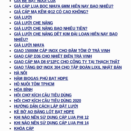
GIÁ BỂ BẠT NUÔI CUA
GIÁ CÁP LỤA BỌC NHỰA 6MM HIỆN NAY BAO NHIÊU?
GIÁ CÁP MẠ KẼM Φ12 CÓ CAO KHÔNG?
GIÁ LƯỚI
GIÁ LƯỚI CHE NẮNG
GIÁ LƯỚI CHE NẮNG BAO NHIÊU TIỀN?
GIÁ LƯỚI CHE NẮNG DỆT KIM ĐÀI LOAN HIỆN NAY BAO
NHIÊU?
GIÁ LƯỚI NHỰA
GIAO 15000M CÁP INOX CHO ĐẦM TÔM Ở TRÀ VINH
GIAO CÁP D36 CHO NHIỆT ĐIỆN TRÀ VINH
GIAO CÁP MẠ D8 6*12FC CHO CÔNG TY TẠI THẠCH THẤT
GIAO TĂNG ĐƠ INOX 304 CHO TẬP ĐOÀN LIXIL NHẬT BẢN
HÀ NỘI
HẦM BIOGAS PHỦ BẠT HDPE
HỒ NUÔI TÔM TPHCM
HÒA BÌNH
HỘI CHỢ KÍCH CẦU TIÊU DÙNG
HỘI CHỢ KÍCH CẦU TIÊU DÙNG 2020
HƯỚNG DẪN CÁCH LẮP ĐẶT LƯỚI
KÈ BỜ AO BẰNG LÓT BẠT HDPE
KHI NÀO NÊN SỬ DỤNG CÁP LỤA PHI 12
KHI NÀO NÊN SỬ DỤNG CÁP LỤA PHI 14
KHÓA CÁP