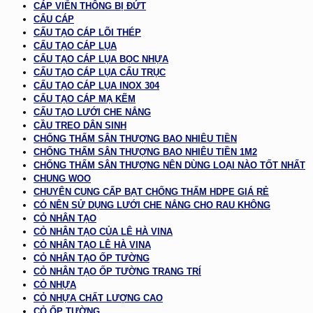
CÁP VIỄN THÔNG BỊ ĐỨT
CẨU CÁP
CẤU TẠO CÁP LÕI THÉP
CẤU TẠO CÁP LỤA
CẤU TẠO CÁP LỤA BỌC NHỰA
CẤU TẠO CÁP LỤA CẨU TRỤC
CẤU TẠO CÁP LỤA INOX 304
CẤU TẠO CÁP MẠ KẼM
CẤU TẠO LƯỚI CHE NẮNG
CẦU TREO DÂN SINH
CHỐNG THẤM SÂN THƯỢNG BAO NHIÊU TIỀN
CHỐNG THẤM SÂN THƯỢNG BAO NHIÊU TIỀN 1M2
CHỐNG THẤM SÂN THƯỢNG NÊN DÙNG LOẠI NÀO TỐT NHẤT
CHUNG WOO
CHUYÊN CUNG CẤP BẠT CHỐNG THẤM HDPE GIÁ RẺ
CÓ NÊN SỬ DỤNG LƯỚI CHE NẮNG CHO RAU KHÔNG
CỎ NHÂN TẠO
CỎ NHÂN TẠO CỦA LÊ HÀ VINA
CỎ NHÂN TẠO LÊ HÀ VINA
CỎ NHÂN TẠO ỐP TƯỜNG
CỎ NHÂN TẠO ỐP TƯỜNG TRANG TRÍ
CỎ NHỰA
CỎ NHỰA CHẤT LƯỢNG CAO
CỎ ỐP TƯỜNG