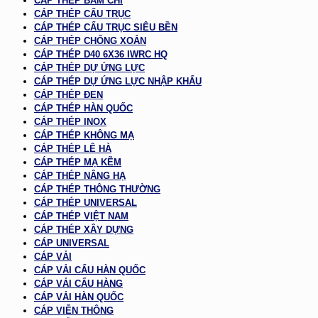
CÁP THÉP BẤM CHÌ
CÁP THÉP CẨU TRỤC
CÁP THÉP CẨU TRỤC SIÊU BỀN
CÁP THÉP CHỐNG XOẮN
CÁP THÉP D40 6X36 IWRC HQ
CÁP THÉP DỰ ỨNG LỰC
CÁP THÉP DỰ ỨNG LỰC NHẬP KHẨU
CÁP THÉP ĐEN
CÁP THÉP HÀN QUỐC
CÁP THÉP INOX
CÁP THÉP KHÔNG MẠ
CÁP THÉP LÊ HÀ
CÁP THÉP MẠ KẼM
CÁP THÉP NÂNG HẠ
CÁP THÉP THÔNG THƯỜNG
CÁP THÉP UNIVERSAL
CÁP THÉP VIỆT NAM
CÁP THÉP XÂY DỰNG
CÁP UNIVERSAL
CÁP VẢI
CÁP VẢI CẨU HÀN QUỐC
CÁP VẢI CẨU HÀNG
CÁP VẢI HÀN QUỐC
CÁP VIỄN THÔNG