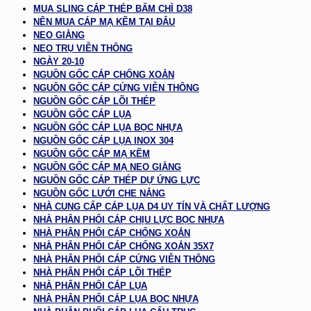
MUA SLING CÁP THÉP BẤM CHÌ D38
NÊN MUA CÁP MẠ KẼM TẠI ĐÂU
NEO GIẰNG
NEO TRỤ VIỄN THÔNG
NGÀY 20-10
NGUỒN GỐC CÁP CHỐNG XOẮN
NGUỒN GỐC CÁP CỨNG VIỄN THÔNG
NGUỒN GỐC CÁP LÕI THÉP
NGUỒN GỐC CÁP LỤA
NGUỒN GỐC CÁP LỤA BỌC NHỰA
NGUỒN GỐC CÁP LỤA INOX 304
NGUỒN GỐC CÁP MẠ KẼM
NGUỒN GỐC CÁP MẠ NEO GIẰNG
NGUỒN GỐC CÁP THÉP DỰ ỨNG LỰC
NGUỒN GỐC LƯỚI CHE NẮNG
NHÀ CUNG CẤP CÁP LỤA D4 UY TÍN VÀ CHẤT LƯỢNG
NHÀ PHÂN PHỐI CÁP CHỊU LỰC BỌC NHỰA
NHÀ PHÂN PHỐI CÁP CHỐNG XOẮN
NHÀ PHÂN PHỐI CÁP CHỐNG XOẮN 35X7
NHÀ PHÂN PHỐI CÁP CỨNG VIỄN THÔNG
NHÀ PHÂN PHỐI CÁP LÕI THÉP
NHÀ PHÂN PHỐI CÁP LỤA
NHÀ PHÂN PHỐI CÁP LỤA BỌC NHỰA