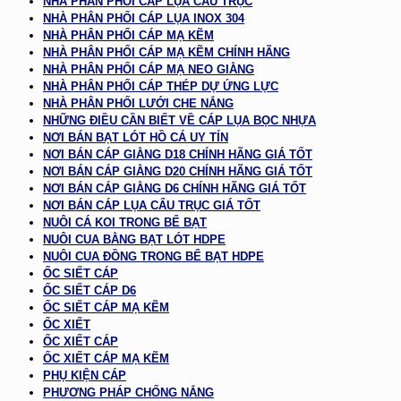
NHÀ PHÂN PHỐI CÁP LỤA CẨU TRỤC
NHÀ PHÂN PHỐI CÁP LỤA INOX 304
NHÀ PHÂN PHỐI CÁP MẠ KẼM
NHÀ PHÂN PHỐI CÁP MẠ KẼM CHÍNH HÃNG
NHÀ PHÂN PHỐI CÁP MẠ NEO GIẰNG
NHÀ PHÂN PHỐI CÁP THÉP DỰ ỨNG LỰC
NHÀ PHÂN PHỐI LƯỚI CHE NẮNG
NHỮNG ĐIỀU CẦN BIẾT VỀ CÁP LỤA BỌC NHỰA
NƠI BÁN BẠT LÓT HỒ CÁ UY TÍN
NƠI BÁN CÁP GIẰNG D18 CHÍNH HÃNG GIÁ TỐT
NƠI BÁN CÁP GIẰNG D20 CHÍNH HÃNG GIÁ TỐT
NƠI BÁN CÁP GIẰNG D6 CHÍNH HÃNG GIÁ TỐT
NƠI BÁN CÁP LỤA CẨU TRỤC GIÁ TỐT
NUÔI CÁ KOI TRONG BỂ BẠT
NUÔI CUA BẰNG BẠT LÓT HDPE
NUÔI CUA ĐỒNG TRONG BỂ BẠT HDPE
ỐC SIẾT CÁP
ỐC SIẾT CÁP D6
ỐC SIẾT CÁP MẠ KẼM
ỐC XIẾT
ỐC XIẾT CÁP
ỐC XIẾT CÁP MẠ KẼM
PHỤ KIỆN CÁP
PHƯƠNG PHÁP CHỐNG NẮNG