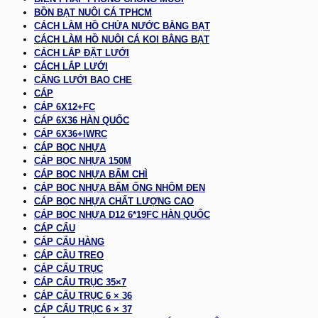
BỒN BẠT NUÔI CÁ TPHCM
CÁCH LÀM HỒ CHỨA NƯỚC BẰNG BẠT
CÁCH LÀM HỒ NUÔI CÁ KOI BẰNG BẠT
CÁCH LẮP ĐẶT LƯỚI
CÁCH LẮP LƯỚI
CĂNG LƯỚI BAO CHE
CÁP
CÁP 6X12+FC
CÁP 6X36 HÀN QUỐC
CÁP 6X36+IWRC
CÁP BỌC NHỰA
CÁP BỌC NHỰA 150M
CÁP BỌC NHỰA BẤM CHÌ
CÁP BỌC NHỰA BẤM ỐNG NHÔM ĐEN
CÁP BỌC NHỰA CHẤT LƯỢNG CAO
CÁP BỌC NHỰA D12 6*19FC HÀN QUỐC
CÁP CẨU
CÁP CẨU HÀNG
CÁP CẦU TREO
CÁP CẨU TRỤC
CÁP CẨU TRỤC 35×7
CÁP CẨU TRỤC 6 × 36
CÁP CẨU TRỤC 6 × 37