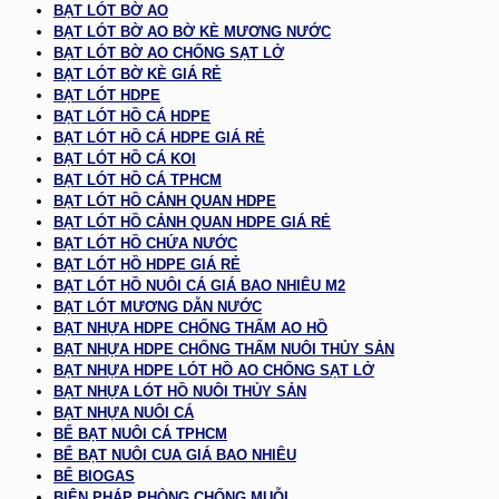
BẠT LÓT BỜ AO
BẠT LÓT BỜ AO BỜ KÈ MƯƠNG NƯỚC
BẠT LÓT BỜ AO CHỐNG SẠT LỞ
BẠT LÓT BỜ KÈ GIÁ RẺ
BẠT LÓT HDPE
BẠT LÓT HỒ CÁ HDPE
BẠT LÓT HỒ CÁ HDPE GIÁ RẺ
BẠT LÓT HỒ CÁ KOI
BẠT LÓT HỒ CÁ TPHCM
BẠT LÓT HỒ CẢNH QUAN HDPE
BẠT LÓT HỒ CẢNH QUAN HDPE GIÁ RẺ
BẠT LÓT HỒ CHỨA NƯỚC
BẠT LÓT HỒ HDPE GIÁ RẺ
BẠT LÓT HỒ NUÔI CÁ GIÁ BAO NHIÊU M2
BẠT LÓT MƯƠNG DẪN NƯỚC
BẠT NHỰA HDPE CHỐNG THẤM AO HỒ
BẠT NHỰA HDPE CHỐNG THẤM NUÔI THỦY SẢN
BẠT NHỰA HDPE LÓT HỒ AO CHỐNG SẠT LỞ
BẠT NHỰA LÓT HỒ NUÔI THỦY SẢN
BẠT NHỰA NUÔI CÁ
BỂ BẠT NUÔI CÁ TPHCM
BỂ BẠT NUÔI CUA GIÁ BAO NHIÊU
BỂ BIOGAS
BIỆN PHÁP PHÒNG CHỐNG MUỖI