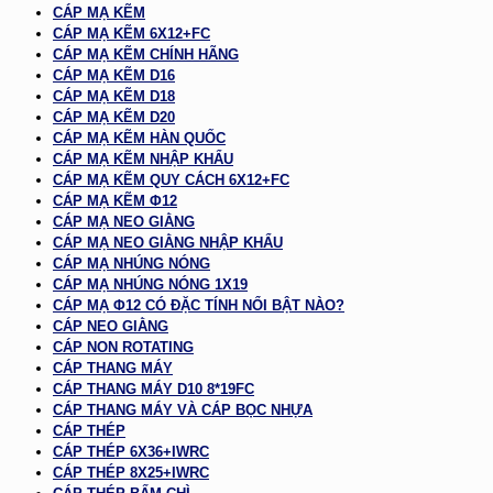
CÁP MẠ KẼM
CÁP MẠ KẼM 6X12+FC
CÁP MẠ KẼM CHÍNH HÃNG
CÁP MẠ KẼM D16
CÁP MẠ KẼM D18
CÁP MẠ KẼM D20
CÁP MẠ KẼM HÀN QUỐC
CÁP MẠ KẼM NHẬP KHẨU
CÁP MẠ KẼM QUY CÁCH 6X12+FC
CÁP MẠ KẼM Φ12
CÁP MẠ NEO GIẰNG
CÁP MẠ NEO GIẰNG NHẬP KHẨU
CÁP MẠ NHÚNG NÓNG
CÁP MẠ NHÚNG NÓNG 1X19
CÁP MẠ Φ12 CÓ ĐẶC TÍNH NỔI BẬT NÀO?
CÁP NEO GIẰNG
CÁP NON ROTATING
CÁP THANG MÁY
CÁP THANG MÁY D10 8*19FC
CÁP THANG MÁY VÀ CÁP BỌC NHỰA
CÁP THÉP
CÁP THÉP 6X36+IWRC
CÁP THÉP 8X25+IWRC