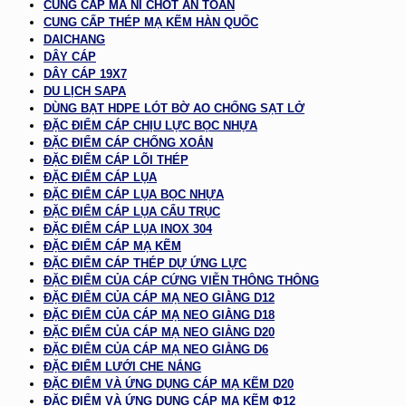
CUNG CẤP MA NÍ CHỐT AN TOÀN
CUNG CẤP THÉP MẠ KẼM HÀN QUỐC
DAICHANG
DÂY CÁP
DÂY CÁP 19X7
DU LỊCH SAPA
DÙNG BẠT HDPE LÓT BỜ AO CHỐNG SẠT LỞ
ĐẶC ĐIỂM CÁP CHỊU LỰC BỌC NHỰA
ĐẶC ĐIỂM CÁP CHỐNG XOẮN
ĐẶC ĐIỂM CÁP LÕI THÉP
ĐẶC ĐIỂM CÁP LỤA
ĐẶC ĐIỂM CÁP LỤA BỌC NHỰA
ĐẶC ĐIỂM CÁP LỤA CẨU TRỤC
ĐẶC ĐIỂM CÁP LỤA INOX 304
ĐẶC ĐIỂM CÁP MẠ KẼM
ĐẶC ĐIỂM CÁP THÉP DỰ ỨNG LỰC
ĐẶC ĐIỂM CỦA CÁP CỨNG VIỄN THÔNG THÔNG
ĐẶC ĐIỂM CỦA CÁP MẠ NEO GIẰNG D12
ĐẶC ĐIỂM CỦA CÁP MẠ NEO GIẰNG D18
ĐẶC ĐIỂM CỦA CÁP MẠ NEO GIẰNG D20
ĐẶC ĐIỂM CỦA CÁP MẠ NEO GIẰNG D6
ĐẶC ĐIỂM LƯỚI CHE NẮNG
ĐẶC ĐIỂM VÀ ỨNG DỤNG CÁP MẠ KẼM D20
ĐẶC ĐIỂM VÀ ỨNG DỤNG CÁP MẠ KẼM Φ12