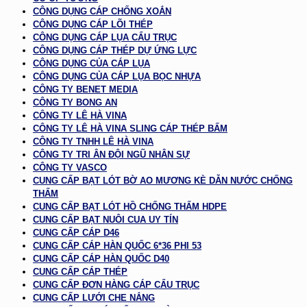
CÔNG DỤNG CÁP CHỐNG XOẮN
CÔNG DỤNG CÁP LÕI THÉP
CÔNG DỤNG CÁP LỤA CẨU TRỤC
CÔNG DỤNG CÁP THÉP DỰ ỨNG LỰC
CÔNG DỤNG CỦA CÁP LỤA
CÔNG DỤNG CỦA CÁP LỤA BỌC NHỰA
CÔNG TY BENET MEDIA
CÔNG TY BONG AN
CÔNG TY LÊ HÀ VINA
CÔNG TY LÊ HÀ VINA SLING CÁP THÉP BẤM
CÔNG TY TNHH LÊ HÀ VINA
CÔNG TY TRI ÂN ĐỘI NGŨ NHÂN SỰ
CÔNG TY VASCO
CUNG CẤP BẠT LÓT BỜ AO MƯƠNG KÈ DẪN NƯỚC CHỐNG
THẤM
CUNG CẤP BẠT LÓT HỒ CHỐNG THẤM HDPE
CUNG CẤP BẠT NUÔI CUA UY TÍN
CUNG CẤP CÁP D46
CUNG CẤP CÁP HÀN QUỐC 6*36 PHI 53
CUNG CẤP CÁP HÀN QUỐC D40
CUNG CẤP CÁP THÉP
CUNG CẤP ĐƠN HÀNG CÁP CẨU TRỤC
CUNG CẤP LƯỚI CHE NẮNG