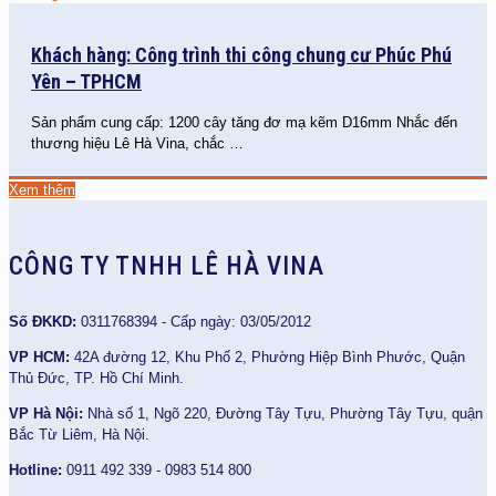
Khách hàng: Công trình thi công chung cư Phúc Phú
Yên – TPHCM
Sản phẩm cung cấp: 1200 cây tăng đơ mạ kẽm D16mm Nhắc đến
thương hiệu Lê Hà Vina, chắc
…
Xem thêm
CÔNG TY TNHH LÊ HÀ VINA
Số ĐKKD:
0311768394 - Cấp ngày: 03/05/2012
VP HCM:
42A đường 12, Khu Phố 2, Phường Hiệp Bình Phước, Quận
Thủ Đức, TP. Hồ Chí Minh.
VP Hà Nội:
Nhà số 1, Ngõ 220, Đường Tây Tựu, Phường Tây Tựu, quận
Bắc Từ Liêm, Hà Nội.
Hotline:
0911 492 339 - 0983 514 800