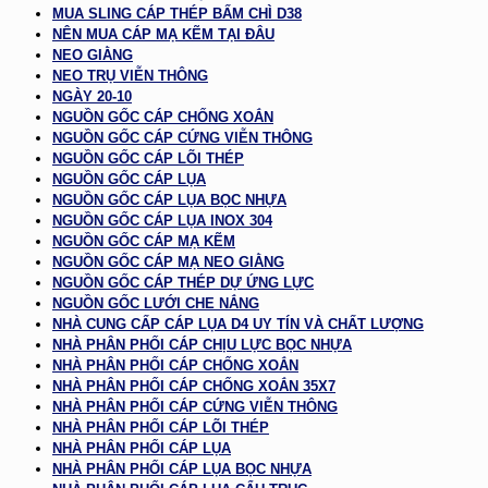
MUA SLING CÁP THÉP BẤM CHÌ D38
NÊN MUA CÁP MẠ KẼM TẠI ĐÂU
NEO GIẰNG
NEO TRỤ VIỄN THÔNG
NGÀY 20-10
NGUỒN GỐC CÁP CHỐNG XOẮN
NGUỒN GỐC CÁP CỨNG VIỄN THÔNG
NGUỒN GỐC CÁP LÕI THÉP
NGUỒN GỐC CÁP LỤA
NGUỒN GỐC CÁP LỤA BỌC NHỰA
NGUỒN GỐC CÁP LỤA INOX 304
NGUỒN GỐC CÁP MẠ KẼM
NGUỒN GỐC CÁP MẠ NEO GIẰNG
NGUỒN GỐC CÁP THÉP DỰ ỨNG LỰC
NGUỒN GỐC LƯỚI CHE NẮNG
NHÀ CUNG CẤP CÁP LỤA D4 UY TÍN VÀ CHẤT LƯỢNG
NHÀ PHÂN PHỐI CÁP CHỊU LỰC BỌC NHỰA
NHÀ PHÂN PHỐI CÁP CHỐNG XOẮN
NHÀ PHÂN PHỐI CÁP CHỐNG XOẮN 35X7
NHÀ PHÂN PHỐI CÁP CỨNG VIỄN THÔNG
NHÀ PHÂN PHỐI CÁP LÕI THÉP
NHÀ PHÂN PHỐI CÁP LỤA
NHÀ PHÂN PHỐI CÁP LỤA BỌC NHỰA