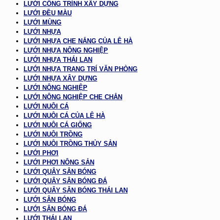
LƯỚI CÔNG TRÌNH XÂY DỰNG
LƯỚI ĐỀU MÀU
LƯỚI MÙNG
LƯỚI NHỰA
LƯỚI NHỰA CHE NẮNG CỦA LÊ HÀ
LƯỚI NHỰA NÔNG NGHIỆP
LƯỚI NHỰA THÁI LAN
LƯỚI NHỰA TRANG TRÍ VĂN PHÒNG
LƯỚI NHỰA XÂY DỰNG
LƯỚI NÔNG NGHIỆP
LƯỚI NÔNG NGHIỆP CHE CHẮN
LƯỚI NUÔI CÁ
LƯỚI NUÔI CÁ CỦA LÊ HÀ
LƯỚI NUÔI CÁ GIỐNG
LƯỚI NUÔI TRỒNG
LƯỚI NUÔI TRỒNG THỦY SẢN
LƯỚI PHƠI
LƯỚI PHƠI NÔNG SẢN
LƯỚI QUÂY SÂN BÓNG
LƯỚI QUÂY SÂN BÓNG ĐÁ
LƯỚI QUÂY SÂN BÓNG THÁI LAN
LƯỚI SÂN BÓNG
LƯỚI SÂN BÓNG ĐÁ
LƯỚI THÁI LAN