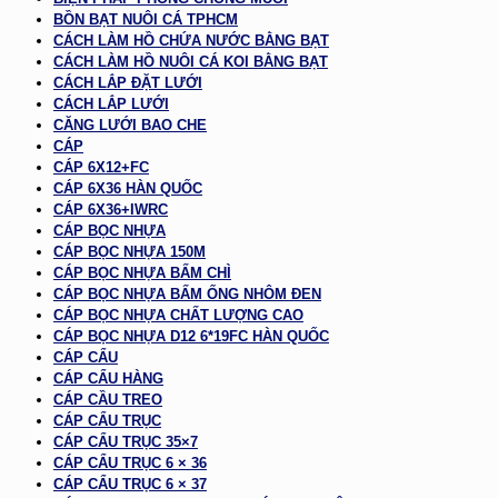
BỒN BẠT NUÔI CÁ TPHCM
CÁCH LÀM HỒ CHỨA NƯỚC BẰNG BẠT
CÁCH LÀM HỒ NUÔI CÁ KOI BẰNG BẠT
CÁCH LẮP ĐẶT LƯỚI
CÁCH LẮP LƯỚI
CĂNG LƯỚI BAO CHE
CÁP
CÁP 6X12+FC
CÁP 6X36 HÀN QUỐC
CÁP 6X36+IWRC
CÁP BỌC NHỰA
CÁP BỌC NHỰA 150M
CÁP BỌC NHỰA BẤM CHÌ
CÁP BỌC NHỰA BẤM ỐNG NHÔM ĐEN
CÁP BỌC NHỰA CHẤT LƯỢNG CAO
CÁP BỌC NHỰA D12 6*19FC HÀN QUỐC
CÁP CẨU
CÁP CẨU HÀNG
CÁP CẦU TREO
CÁP CẨU TRỤC
CÁP CẨU TRỤC 35×7
CÁP CẨU TRỤC 6 × 36
CÁP CẨU TRỤC 6 × 37