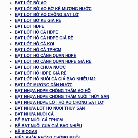
BẠT LÓT BỜ AO
BẠT LÓT BỜ AO BỜ KÈ MƯƠNG NƯỚC
BẠT LÓT BỜ AO CHỐNG SẠT LỞ
BẠT LÓT BỜ KÈ GIÁ RẺ
BẠT LÓT HDPE
BẠT LÓT HỒ CÁ HDPE
BẠT LÓT HỒ CÁ HDPE GIÁ RẺ
BẠT LÓT HỒ CÁ KOI
BẠT LÓT HỒ CÁ TPHCM
BẠT LÓT HỒ CẢNH QUAN HDPE
BẠT LÓT HỒ CẢNH QUAN HDPE GIÁ RẺ
BẠT LÓT HỒ CHỨA NƯỚC
BẠT LÓT HỒ HDPE GIÁ RẺ
BẠT LÓT HỒ NUÔI CÁ GIÁ BAO NHIÊU M2
BẠT LÓT MƯƠNG DẪN NƯỚC
BẠT NHỰA HDPE CHỐNG THẤM AO HỒ
BẠT NHỰA HDPE CHỐNG THẤM NUÔI THỦY SẢN
BẠT NHỰA HDPE LÓT HỒ AO CHỐNG SẠT LỞ
BẠT NHỰA LÓT HỒ NUÔI THỦY SẢN
BẠT NHỰA NUÔI CÁ
BỂ BẠT NUÔI CÁ TPHCM
BỂ BẠT NUÔI CUA GIÁ BAO NHIÊU
BỂ BIOGAS
BIỆN PHÁP PHÒNG CHỐNG MUỖI