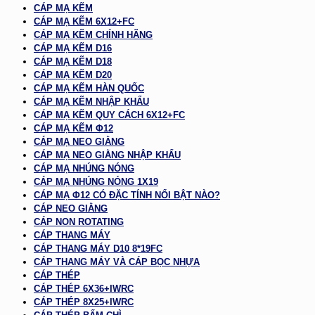
CÁP MẠ KẼM
CÁP MẠ KẼM 6X12+FC
CÁP MẠ KẼM CHÍNH HÃNG
CÁP MẠ KẼM D16
CÁP MẠ KẼM D18
CÁP MẠ KẼM D20
CÁP MẠ KẼM HÀN QUỐC
CÁP MẠ KẼM NHẬP KHẨU
CÁP MẠ KẼM QUY CÁCH 6X12+FC
CÁP MẠ KẼM Φ12
CÁP MẠ NEO GIẰNG
CÁP MẠ NEO GIẰNG NHẬP KHẨU
CÁP MẠ NHÚNG NÓNG
CÁP MẠ NHÚNG NÓNG 1X19
CÁP MẠ Φ12 CÓ ĐẶC TÍNH NỔI BẬT NÀO?
CÁP NEO GIẰNG
CÁP NON ROTATING
CÁP THANG MÁY
CÁP THANG MÁY D10 8*19FC
CÁP THANG MÁY VÀ CÁP BỌC NHỰA
CÁP THÉP
CÁP THÉP 6X36+IWRC
CÁP THÉP 8X25+IWRC