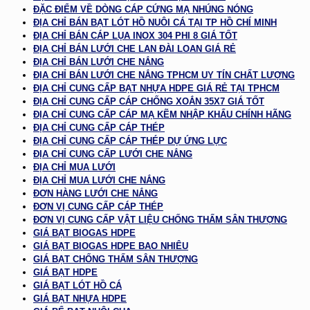
ĐẶC ĐIỂM VỀ DÒNG CÁP CỨNG MẠ NHÚNG NÓNG
ĐỊA CHỈ BÁN BẠT LÓT HỒ NUÔI CÁ TẠI TP HỒ CHÍ MINH
ĐỊA CHỈ BÁN CÁP LỤA INOX 304 PHI 8 GIÁ TỐT
ĐỊA CHỈ BÁN LƯỚI CHE LAN ĐÀI LOAN GIÁ RẺ
ĐỊA CHỈ BÁN LƯỚI CHE NẮNG
ĐỊA CHỈ BÁN LƯỚI CHE NẮNG TPHCM UY TÍN CHẤT LƯỢNG
ĐỊA CHỈ CUNG CẤP BẠT NHỰA HDPE GIÁ RẺ TẠI TPHCM
ĐỊA CHỈ CUNG CẤP CÁP CHỐNG XOẮN 35X7 GIÁ TỐT
ĐỊA CHỈ CUNG CẤP CÁP MẠ KẼM NHẬP KHẨU CHÍNH HÃNG
ĐỊA CHỈ CUNG CẤP CÁP THÉP
ĐỊA CHỈ CUNG CẤP CÁP THÉP DỰ ỨNG LỰC
ĐỊA CHỈ CUNG CẤP LƯỚI CHE NẮNG
ĐỊA CHỈ MUA LƯỚI
ĐỊA CHỈ MUA LƯỚI CHE NẮNG
ĐƠN HÀNG LƯỚI CHE NẮNG
ĐƠN VỊ CUNG CẤP CÁP THÉP
ĐƠN VỊ CUNG CẤP VẬT LIỆU CHỐNG THẤM SÂN THƯỢNG
GIÁ BẠT BIOGAS HDPE
GIÁ BẠT BIOGAS HDPE BAO NHIÊU
GIÁ BẠT CHỐNG THẤM SÂN THƯỢNG
GIÁ BẠT HDPE
GIÁ BẠT LÓT HỒ CÁ
GIÁ BẠT NHỰA HDPE