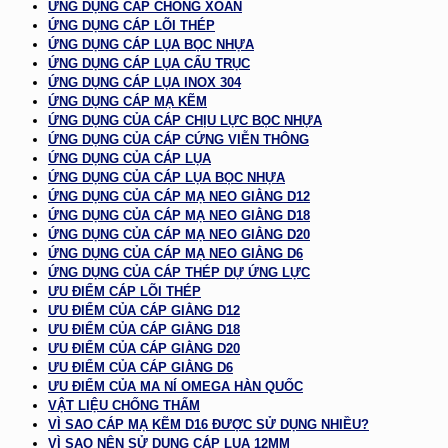
ỨNG DỤNG CÁP CHỐNG XOẮN
ỨNG DỤNG CÁP LÕI THÉP
ỨNG DỤNG CÁP LỤA BỌC NHỰA
ỨNG DỤNG CÁP LỤA CẨU TRỤC
ỨNG DỤNG CÁP LỤA INOX 304
ỨNG DỤNG CÁP MẠ KẼM
ỨNG DỤNG CỦA CÁP CHỊU LỰC BỌC NHỰA
ỨNG DỤNG CỦA CÁP CỨNG VIỄN THÔNG
ỨNG DỤNG CỦA CÁP LỤA
ỨNG DỤNG CỦA CÁP LỤA BỌC NHỰA
ỨNG DỤNG CỦA CÁP MẠ NEO GIẰNG D12
ỨNG DỤNG CỦA CÁP MẠ NEO GIẰNG D18
ỨNG DỤNG CỦA CÁP MẠ NEO GIẰNG D20
ỨNG DỤNG CỦA CÁP MẠ NEO GIẰNG D6
ỨNG DỤNG CỦA CÁP THÉP DỰ ỨNG LỰC
ƯU ĐIỂM CÁP LÕI THÉP
ƯU ĐIỂM CỦA CÁP GIẰNG D12
ƯU ĐIỂM CỦA CÁP GIẰNG D18
ƯU ĐIỂM CỦA CÁP GIẰNG D20
ƯU ĐIỂM CỦA CÁP GIẰNG D6
ƯU ĐIỂM CỦA MA NÍ OMEGA HÀN QUỐC
VẬT LIỆU CHỐNG THẤM
VÌ SAO CÁP MẠ KẼM D16 ĐƯỢC SỬ DỤNG NHIỀU?
VÌ SAO NÊN SỬ DỤNG CÁP LỤA 12MM