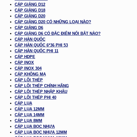
CÁP GIẰNG D12
CÁP GIẰNG D18
CÁP GIẰNG D20
CÁP GIẰNG D20 CÓ NHỮNG LOẠI NÀO?
CÁP GIẰNG D6
CÁP GIẰNG D6 CÓ ĐẶC ĐIỂM NỔI BẬT NÀO?
CÁP HÀN QUỐC
CÁP HÀN QUỐC 6*36 PHI 53
CÁP HÀN QUỐC PHI 11
CÁP HDPE
CÁP INOX
CÁP INOX 304
CÁP KHÔNG MẠ
CÁP LÕI THÉP
CÁP LÕI THÉP CHÍNH HÃNG
CÁP LÕI THÉP NHẬP KHẨU
CÁP LÕI THÉP PHI 40
CÁP LỤA
CÁP LỤA 12MM
CÁP LỤA 14MM
CÁP LỤA 8MM
CÁP LỤA BỌC NHỰA
CÁP LỤA BỌC NHỰA 12MM