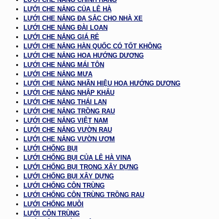
LƯỚI CHE NẮNG CỦA LÊ HÀ
LƯỚI CHE NẮNG ĐA SẮC CHO NHÀ XE
LƯỚI CHE NẮNG ĐÀI LOAN
LƯỚI CHE NẮNG GIÁ RẺ
LƯỚI CHE NẮNG HÀN QUỐC CÓ TỐT KHÔNG
LƯỚI CHE NẮNG HOA HƯỚNG DƯƠNG
LƯỚI CHE NẮNG MÁI TÔN
LƯỚI CHE NẮNG MƯA
LƯỚI CHE NẮNG NHÃN HIỆU HOA HƯỚNG DƯƠNG
LƯỚI CHE NẮNG NHẬP KHẨU
LƯỚI CHE NẮNG THÁI LAN
LƯỚI CHE NẮNG TRỒNG RAU
LƯỚI CHE NẮNG VIỆT NAM
LƯỚI CHE NẮNG VƯỜN RAU
LƯỚI CHE NẮNG VƯỜN ƯƠM
LƯỚI CHỐNG BỤI
LƯỚI CHỐNG BỤI CỦA LÊ HÀ VINA
LƯỚI CHỐNG BỤI TRONG XÂY DỰNG
LƯỚI CHỐNG BỤI XÂY DỰNG
LƯỚI CHỐNG CÔN TRÙNG
LƯỚI CHỐNG CÔN TRÙNG TRỒNG RAU
LƯỚI CHỐNG MUỖI
LƯỚI CÔN TRÙNG