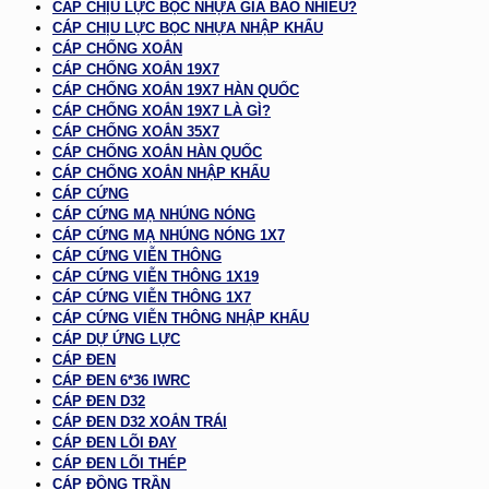
CÁP CHỊU LỰC BỌC NHỰA GIÁ BAO NHIÊU?
CÁP CHỊU LỰC BỌC NHỰA NHẬP KHẨU
CÁP CHỐNG XOẮN
CÁP CHỐNG XOẮN 19X7
CÁP CHỐNG XOẮN 19X7 HÀN QUỐC
CÁP CHỐNG XOẮN 19X7 LÀ GÌ?
CÁP CHỐNG XOẮN 35X7
CÁP CHỐNG XOẮN HÀN QUỐC
CÁP CHỐNG XOẮN NHẬP KHẨU
CÁP CỨNG
CÁP CỨNG MẠ NHÚNG NÓNG
CÁP CỨNG MẠ NHÚNG NÓNG 1X7
CÁP CỨNG VIỄN THÔNG
CÁP CỨNG VIỄN THÔNG 1X19
CÁP CỨNG VIỄN THÔNG 1X7
CÁP CỨNG VIỄN THÔNG NHẬP KHẨU
CÁP DỰ ỨNG LỰC
CÁP ĐEN
CÁP ĐEN 6*36 IWRC
CÁP ĐEN D32
CÁP ĐEN D32 XOẮN TRÁI
CÁP ĐEN LÕI ĐAY
CÁP ĐEN LÕI THÉP
CÁP ĐỒNG TRẦN