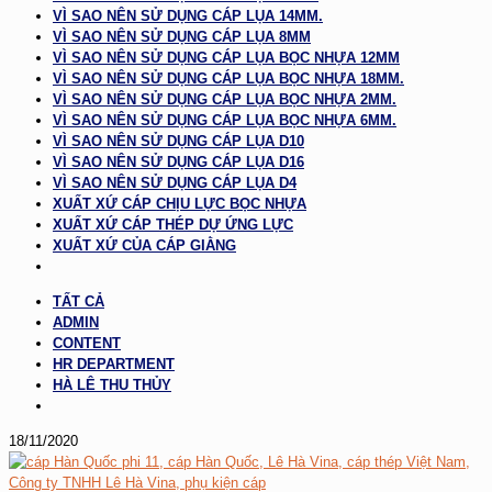
VÌ SAO NÊN SỬ DỤNG CÁP LỤA 14MM.
VÌ SAO NÊN SỬ DỤNG CÁP LỤA 8MM
VÌ SAO NÊN SỬ DỤNG CÁP LỤA BỌC NHỰA 12MM
VÌ SAO NÊN SỬ DỤNG CÁP LỤA BỌC NHỰA 18MM.
VÌ SAO NÊN SỬ DỤNG CÁP LỤA BỌC NHỰA 2MM.
VÌ SAO NÊN SỬ DỤNG CÁP LỤA BỌC NHỰA 6MM.
VÌ SAO NÊN SỬ DỤNG CÁP LỤA D10
VÌ SAO NÊN SỬ DỤNG CÁP LỤA D16
VÌ SAO NÊN SỬ DỤNG CÁP LỤA D4
XUẤT XỨ CÁP CHỊU LỰC BỌC NHỰA
XUẤT XỨ CÁP THÉP DỰ ỨNG LỰC
XUẤT XỨ CỦA CÁP GIẰNG
TẤT CẢ
ADMIN
CONTENT
HR DEPARTMENT
HÀ LÊ THU THỦY
18/11/2020