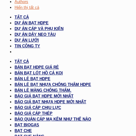
Authors
Hiển thị tất cả
TẤT CẢ
DỰ ÁN BẠT HDPE
DỰ ÁN CÁP VÀ PHỤ KIỆN
DỰ ÁN DÂY NEO TÀU
DỰ ÁN LƯỚI
TIN CÔNG TY
TẤT CẢ
BÁN BẠT HDPE GIÁ RẺ
BÁN BẠT LÓT HỒ CÁ KOI
BÁN LẺ BẠT HDPE
BÁN LẺ BẠT NHỰA CHỐNG THẤM HDPE
BÁN LẺ MÀNG CHỐNG THẤM.
BÁO GIÁ BẠT HDPE MỚI NHẤT
BÁO GIÁ BẠT NHỰA HDPE MỚI NHẤT
BÁO GIÁ CÁP CHỊU LỰC
BÁO GIÁ CÁP THÉP
BẢO QUẢN CÁP MẠ KẼM NHƯ THẾ NÀO
BẠT BIOGAS
BẠT CHE