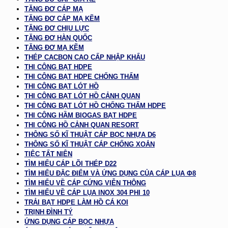
TĂNG ĐƠ CÁP MẠ
TĂNG ĐƠ CÁP MẠ KẼM
TĂNG ĐƠ CHỊU LỰC
TĂNG ĐƠ HÀN QUỐC
TĂNG ĐƠ MẠ KẼM
THÉP CACBON CAO CẤP NHẬP KHẨU
THI CÔNG BẠT HDPE
THI CÔNG BẠT HDPE CHỐNG THẤM
THI CÔNG BẠT LÓT HỒ
THI CÔNG BẠT LÓT HỒ CẢNH QUAN
THI CÔNG BẠT LÓT HỒ CHỐNG THẤM HDPE
THI CÔNG HẦM BIOGAS BẠT HDPE
THI CÔNG HỒ CẢNH QUAN RESORT
THÔNG SỐ KĨ THUẬT CÁP BỌC NHỰA D6
THÔNG SỐ KĨ THUẬT CÁP CHỐNG XOẮN
TIỆC TẤT NIÊN
TÌM HIỂU CÁP LÕI THÉP D22
TÌM HIỂU ĐẶC ĐIỂM VÀ ỨNG DỤNG CỦA CÁP LỤA Φ8
TÌM HIỂU VỀ CÁP CỨNG VIỄN THÔNG
TÌM HIỂU VỀ CÁP LỤA INOX 304 PHI 10
TRẢI BẠT HDPE LÀM HỒ CÁ KOI
TRỊNH ĐÌNH TÝ
ỨNG DỤNG CÁP BỌC NHỰA