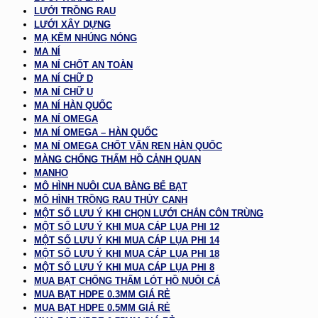
LƯỚI TRỒNG RAU
LƯỚI XÂY DỰNG
MẠ KẼM NHÚNG NÓNG
MA NÍ
MA NÍ CHỐT AN TOÀN
MA NÍ CHỮ D
MA NÍ CHỮ U
MA NÍ HÀN QUỐC
MA NÍ OMEGA
MA NÍ OMEGA – HÀN QUỐC
MA NÍ OMEGA CHỐT VẶN REN HÀN QUỐC
MÀNG CHỐNG THẤM HỒ CẢNH QUAN
MANHO
MÔ HÌNH NUÔI CUA BẰNG BỂ BẠT
MÔ HÌNH TRỒNG RAU THỦY CANH
MỘT SỐ LƯU Ý KHI CHỌN LƯỚI CHẮN CÔN TRÙNG
MỘT SỐ LƯU Ý KHI MUA CÁP LỤA PHI 12
MỘT SỐ LƯU Ý KHI MUA CÁP LỤA PHI 14
MỘT SỐ LƯU Ý KHI MUA CÁP LỤA PHI 18
MỘT SỐ LƯU Ý KHI MUA CÁP LỤA PHI 8
MUA BẠT CHỐNG THẤM LÓT HỒ NUÔI CÁ
MUA BẠT HDPE 0.3MM GIÁ RẺ
MUA BẠT HDPE 0.5MM GIÁ RẺ