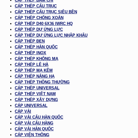
CÁP THÉP BẤM CHÌ
CÁP THÉP CẨU TRỤC
CÁP THÉP CẨU TRỤC SIÊU BỀN
CÁP THÉP CHỐNG XOẮN
CÁP THÉP D40 6X36 IWRC HQ
CÁP THÉP DỰ ỨNG LỰC
CÁP THÉP DỰ ỨNG LỰC NHẬP KHẨU
CÁP THÉP ĐEN
CÁP THÉP HÀN QUỐC
CÁP THÉP INOX
CÁP THÉP KHÔNG MẠ
CÁP THÉP LÊ HÀ
CÁP THÉP MẠ KẼM
CÁP THÉP NÂNG HẠ
CÁP THÉP THÔNG THƯỜNG
CÁP THÉP UNIVERSAL
CÁP THÉP VIỆT NAM
CÁP THÉP XÂY DỰNG
CÁP UNIVERSAL
CÁP VẢI
CÁP VẢI CẨU HÀN QUỐC
CÁP VẢI CẨU HÀNG
CÁP VẢI HÀN QUỐC
CÁP VIỄN THÔNG