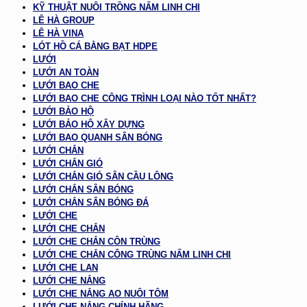
KỸ THUẬT NUÔI TRỒNG NẤM LINH CHI
LÊ HÀ GROUP
LÊ HÀ VINA
LÓT HỒ CÁ BẰNG BẠT HDPE
LƯỚI
LƯỚI AN TOÀN
LƯỚI BAO CHE
LƯỚI BAO CHE CÔNG TRÌNH LOẠI NÀO TỐT NHẤT?
LƯỚI BẢO HỘ
LƯỚI BẢO HỘ XÂY DỰNG
LƯỚI BAO QUANH SÂN BÓNG
LƯỚI CHẮN
LƯỚI CHẮN GIÓ
LƯỚI CHẮN GIÓ SÂN CẦU LÔNG
LƯỚI CHẮN SÂN BÓNG
LƯỚI CHẮN SÂN BÓNG ĐÁ
LƯỚI CHE
LƯỚI CHE CHẮN
LƯỚI CHE CHẮN CÔN TRÙNG
LƯỚI CHE CHẮN CÔNG TRÙNG NẤM LINH CHI
LƯỚI CHE LAN
LƯỚI CHE NẮNG
LƯỚI CHE NẮNG AO NUÔI TÔM
LƯỚI CHE NẮNG CHÍNH HÃNG