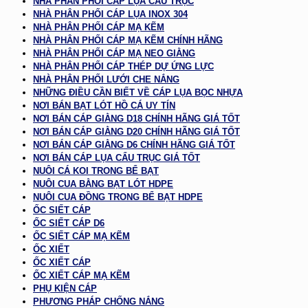
NHÀ PHÂN PHỐI CÁP LỤA CẨU TRỤC
NHÀ PHÂN PHỐI CÁP LỤA INOX 304
NHÀ PHÂN PHỐI CÁP MẠ KẼM
NHÀ PHÂN PHỐI CÁP MẠ KẼM CHÍNH HÃNG
NHÀ PHÂN PHỐI CÁP MẠ NEO GIẰNG
NHÀ PHÂN PHỐI CÁP THÉP DỰ ỨNG LỰC
NHÀ PHÂN PHỐI LƯỚI CHE NẮNG
NHỮNG ĐIỀU CẦN BIẾT VỀ CÁP LỤA BỌC NHỰA
NƠI BÁN BẠT LÓT HỒ CÁ UY TÍN
NƠI BÁN CÁP GIẰNG D18 CHÍNH HÃNG GIÁ TỐT
NƠI BÁN CÁP GIẰNG D20 CHÍNH HÃNG GIÁ TỐT
NƠI BÁN CÁP GIẰNG D6 CHÍNH HÃNG GIÁ TỐT
NƠI BÁN CÁP LỤA CẨU TRỤC GIÁ TỐT
NUÔI CÁ KOI TRONG BỂ BẠT
NUÔI CUA BẰNG BẠT LÓT HDPE
NUÔI CUA ĐỒNG TRONG BỂ BẠT HDPE
ỐC SIẾT CÁP
ỐC SIẾT CÁP D6
ỐC SIẾT CÁP MẠ KẼM
ỐC XIẾT
ỐC XIẾT CÁP
ỐC XIẾT CÁP MẠ KẼM
PHỤ KIỆN CÁP
PHƯƠNG PHÁP CHỐNG NẮNG