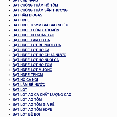
BẠT CHE NẮNG
BẠT CHỐNG THẤM HỒ TÔM
BẠT CHỐNG THẤM SÂN THƯỢNG
BẠT HẦM BIOGAS
BẠT HDPE
BẠT HDPE 0.5MM GIÁ BAO NHIÊU
BẠT HDPE CHỐNG XÓI MÒN
BẠT HDPE HỒ NHÂN TẠO
BẠT HDPE LÀM HỒ CÁ
BẠT HDPE LÓT BỂ NUÔI CUA
BẠT HDPE LÓT HỒ CÁ
BẠT HDPE LÓT HỒ CHỨA NƯỚC
BẠT HDPE LÓT HỒ NUÔI CÁ
BẠT HDPE LÓT HỒ TÔM
BẠT HDPE LÓT MƯƠNG
BẠT HDPE TPHCM
BẠT HỒ CÁ KOI
BẠT LÀM BỂ NƯỚC
BẠT LÓT
BẠT LÓT AO CÁ CHẤT LƯỢNG CAO
BẠT LÓT AO TÔM
BẠT LÓT AO TÔM GIÁ RẺ
BẠT LÓT AO TÔM HDPE
BẠT LÓT BỂ BƠI