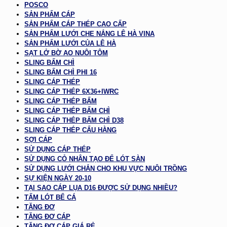
POSCO
SẢN PHẨM CÁP
SẢN PHẨM CÁP THÉP CAO CẤP
SẢN PHẨM LƯỚI CHE NẮNG LÊ HÀ VINA
SẢN PHẨM LƯỚI CỦA LÊ HÀ
SẠT LỞ BỜ AO NUÔI TÔM
SLING BẤM CHÌ
SLING BẤM CHÌ PHI 16
SLING CÁP THÉP
SLING CÁP THÉP 6X36+IWRC
SLING CÁP THÉP BẤM
SLING CÁP THÉP BẤM CHÌ
SLING CÁP THÉP BẤM CHÌ D38
SLING CÁP THÉP CẨU HÀNG
SỢI CÁP
SỬ DỤNG CÁP THÉP
SỬ DỤNG CỎ NHÂN TẠO ĐỂ LÓT SÀN
SỬ DỤNG LƯỚI CHẮN CHO KHU VỰC NUÔI TRỒNG
SỰ KIỆN NGÀY 20-10
TẠI SAO CÁP LỤA D16 ĐƯỢC SỬ DỤNG NHIỀU?
TẤM LÓT BỂ CÁ
TĂNG ĐƠ
TĂNG ĐƠ CÁP
TĂNG ĐƠ CÁP GIÁ RẺ