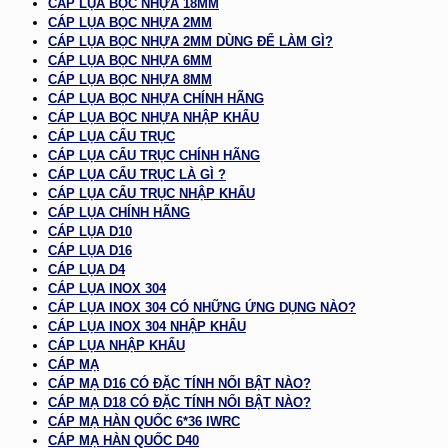
CÁP LỤA BỌC NHỰA 18MM
CÁP LỤA BỌC NHỰA 2MM
CÁP LỤA BỌC NHỰA 2MM DÙNG ĐỂ LÀM GÌ?
CÁP LỤA BỌC NHỰA 6MM
CÁP LỤA BỌC NHỰA 8MM
CÁP LỤA BỌC NHỰA CHÍNH HÃNG
CÁP LỤA BỌC NHỰA NHẬP KHẨU
CÁP LỤA CẨU TRỤC
CÁP LỤA CẨU TRỤC CHÍNH HÃNG
CÁP LỤA CẨU TRỤC LÀ GÌ ?
CÁP LỤA CẨU TRỤC NHẬP KHẨU
CÁP LỤA CHÍNH HÃNG
CÁP LỤA D10
CÁP LỤA D16
CÁP LỤA D4
CÁP LỤA INOX 304
CÁP LỤA INOX 304 CÓ NHỮNG ỨNG DỤNG NÀO?
CÁP LỤA INOX 304 NHẬP KHẨU
CÁP LỤA NHẬP KHẨU
CÁP MẠ
CÁP MẠ D16 CÓ ĐẶC TÍNH NỔI BẬT NÀO?
CÁP MẠ D18 CÓ ĐẶC TÍNH NỔI BẬT NÀO?
CÁP MẠ HÀN QUỐC 6*36 IWRC
CÁP MẠ HÀN QUỐC D40