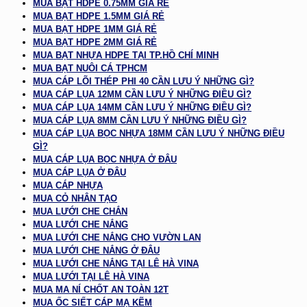
MUA BẠT HDPE 0.75MM GIÁ RẺ
MUA BẠT HDPE 1.5MM GIÁ RẺ
MUA BẠT HDPE 1MM GIÁ RẺ
MUA BẠT HDPE 2MM GIÁ RẺ
MUA BẠT NHỰA HDPE TẠI TP.HỒ CHÍ MINH
MUA BẠT NUÔI CÁ TPHCM
MUA CÁP LÕI THÉP PHI 40 CẦN LƯU Ý NHỮNG GÌ?
MUA CÁP LỤA 12MM CẦN LƯU Ý NHỮNG ĐIỀU GÌ?
MUA CÁP LỤA 14MM CẦN LƯU Ý NHỮNG ĐIỀU GÌ?
MUA CÁP LỤA 8MM CẦN LƯU Ý NHỮNG ĐIỀU GÌ?
MUA CÁP LỤA BỌC NHỰA 18MM CẦN LƯU Ý NHỮNG ĐIỀU
GÌ?
MUA CÁP LỤA BỌC NHỰA Ở ĐÂU
MUA CÁP LỤA Ở ĐÂU
MUA CÁP NHỰA
MUA CỎ NHÂN TẠO
MUA LƯỚI CHE CHẮN
MUA LƯỚI CHE NẮNG
MUA LƯỚI CHE NẮNG CHO VƯỜN LAN
MUA LƯỚI CHE NẮNG Ở ĐÂU
MUA LƯỚI CHE NẮNG TẠI LÊ HÀ VINA
MUA LƯỚI TẠI LÊ HÀ VINA
MUA MA NÍ CHỐT AN TOÀN 12T
MUA ỐC SIẾT CÁP MẠ KẼM