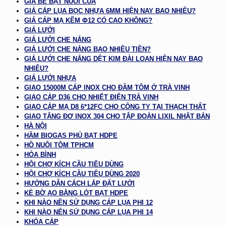
GIÁ BỂ BẠT NUÔI CUA
GIÁ CÁP LỤA BỌC NHỰA 6MM HIỆN NAY BAO NHIÊU?
GIÁ CÁP MẠ KẼM Φ12 CÓ CAO KHÔNG?
GIÁ LƯỚI
GIÁ LƯỚI CHE NẮNG
GIÁ LƯỚI CHE NẮNG BAO NHIÊU TIỀN?
GIÁ LƯỚI CHE NẮNG DỆT KIM ĐÀI LOAN HIỆN NAY BAO
NHIÊU?
GIÁ LƯỚI NHỰA
GIAO 15000M CÁP INOX CHO ĐẦM TÔM Ở TRÀ VINH
GIAO CÁP D36 CHO NHIỆT ĐIỆN TRÀ VINH
GIAO CÁP MẠ D8 6*12FC CHO CÔNG TY TẠI THẠCH THẤT
GIAO TĂNG ĐƠ INOX 304 CHO TẬP ĐOÀN LIXIL NHẬT BẢN
HÀ NỘI
HẦM BIOGAS PHỦ BẠT HDPE
HỒ NUÔI TÔM TPHCM
HÒA BÌNH
HỘI CHỢ KÍCH CẦU TIÊU DÙNG
HỘI CHỢ KÍCH CẦU TIÊU DÙNG 2020
HƯỚNG DẪN CÁCH LẮP ĐẶT LƯỚI
KÈ BỜ AO BẰNG LÓT BẠT HDPE
KHI NÀO NÊN SỬ DỤNG CÁP LỤA PHI 12
KHI NÀO NÊN SỬ DỤNG CÁP LỤA PHI 14
KHÓA CÁP