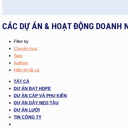
CÁC DỰ ÁN & HOẠT ĐỘNG DOANH 
Filter by
Chuyên mục
Tags
Authors
Hiển thị tất cả
TẤT CẢ
DỰ ÁN BẠT HDPE
DỰ ÁN CÁP VÀ PHỤ KIỆN
DỰ ÁN DÂY NEO TÀU
DỰ ÁN LƯỚI
TIN CÔNG TY