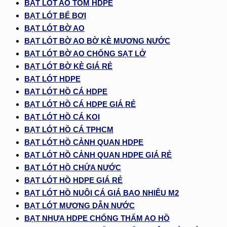
BẠT LÓT AO TÔM HDPE
BẠT LÓT BỂ BƠI
BẠT LÓT BỜ AO
BẠT LÓT BỜ AO BỜ KÈ MƯƠNG NƯỚC
BẠT LÓT BỜ AO CHỐNG SẠT LỞ
BẠT LÓT BỜ KÈ GIÁ RẺ
BẠT LÓT HDPE
BẠT LÓT HỒ CÁ HDPE
BẠT LÓT HỒ CÁ HDPE GIÁ RẺ
BẠT LÓT HỒ CÁ KOI
BẠT LÓT HỒ CÁ TPHCM
BẠT LÓT HỒ CẢNH QUAN HDPE
BẠT LÓT HỒ CẢNH QUAN HDPE GIÁ RẺ
BẠT LÓT HỒ CHỨA NƯỚC
BẠT LÓT HỒ HDPE GIÁ RẺ
BẠT LÓT HỒ NUÔI CÁ GIÁ BAO NHIÊU M2
BẠT LÓT MƯƠNG DẪN NƯỚC
BẠT NHỰA HDPE CHỐNG THẤM AO HỒ