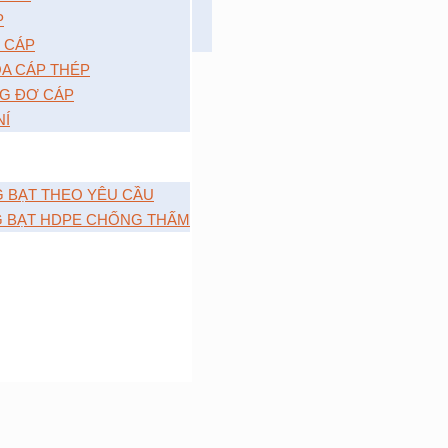
P
 CÁP
A CÁP THÉP
G ĐƠ CÁP
NÍ
G BẠT THEO YÊU CẦU
G BẠT HDPE CHỐNG THẤM