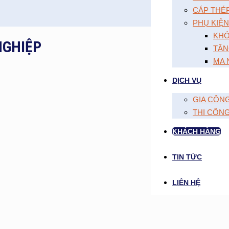
CÁP THÉ
PHỤ KIỆN
KHÓ
NGHIỆP
TĂN
MA 
DỊCH VỤ
GIA CÔN
THI CÔN
KHÁCH HÀNG
TIN TỨC
LIÊN HỆ