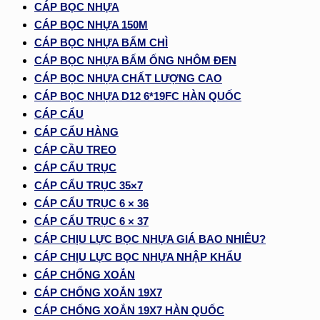
CÁP BỌC NHỰA
CÁP BỌC NHỰA 150M
CÁP BỌC NHỰA BẤM CHÌ
CÁP BỌC NHỰA BẤM ỐNG NHÔM ĐEN
CÁP BỌC NHỰA CHẤT LƯỢNG CAO
CÁP BỌC NHỰA D12 6*19FC HÀN QUỐC
CÁP CẨU
CÁP CẨU HÀNG
CÁP CẦU TREO
CÁP CẨU TRỤC
CÁP CẨU TRỤC 35×7
CÁP CẨU TRỤC 6 × 36
CÁP CẨU TRỤC 6 × 37
CÁP CHỊU LỰC BỌC NHỰA GIÁ BAO NHIÊU?
CÁP CHỊU LỰC BỌC NHỰA NHẬP KHẨU
CÁP CHỐNG XOẮN
CÁP CHỐNG XOẮN 19X7
CÁP CHỐNG XOẮN 19X7 HÀN QUỐC