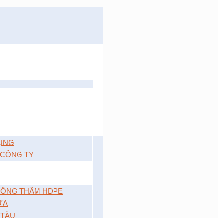
ỤNG
 CÔNG TY
ỐNG THẤM HDPE
ỰA
 TÀU