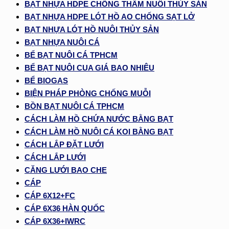
BẠT NHỰA HDPE CHỐNG THẤM NUÔI THỦY SẢN
BẠT NHỰA HDPE LÓT HỒ AO CHỐNG SẠT LỞ
BẠT NHỰA LÓT HỒ NUÔI THỦY SẢN
BẠT NHỰA NUÔI CÁ
BỂ BẠT NUÔI CÁ TPHCM
BỂ BẠT NUÔI CUA GIÁ BAO NHIÊU
BỂ BIOGAS
BIỆN PHÁP PHÒNG CHỐNG MUỖI
BỒN BẠT NUÔI CÁ TPHCM
CÁCH LÀM HỒ CHỨA NƯỚC BẰNG BẠT
CÁCH LÀM HỒ NUÔI CÁ KOI BẰNG BẠT
CÁCH LẮP ĐẶT LƯỚI
CÁCH LẮP LƯỚI
CĂNG LƯỚI BAO CHE
CÁP
CÁP 6X12+FC
CÁP 6X36 HÀN QUỐC
CÁP 6X36+IWRC