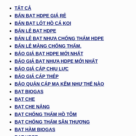
TẤT CẢ
BÁN BẠT HDPE GIÁ RẺ
BÁN BẠT LÓT HỒ CÁ KOI
BÁN LẺ BẠT HDPE
BÁN LẺ BẠT NHỰA CHỐNG THẤM HDPE
BÁN LẺ MÀNG CHỐNG THẤM.
BÁO GIÁ BẠT HDPE MỚI NHẤT
BÁO GIÁ BẠT NHỰA HDPE MỚI NHẤT
BÁO GIÁ CÁP CHỊU LỰC
BÁO GIÁ CÁP THÉP
BẢO QUẢN CÁP MẠ KẼM NHƯ THẾ NÀO
BẠT BIOGAS
BẠT CHE
BẠT CHE NẮNG
BẠT CHỐNG THẤM HỒ TÔM
BẠT CHỐNG THẤM SÂN THƯỢNG
BẠT HẦM BIOGAS