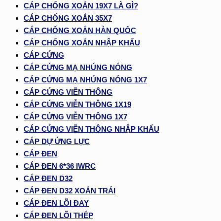
CÁP CHỐNG XOẮN 19X7 LÀ GÌ?
CÁP CHỐNG XOẮN 35X7
CÁP CHỐNG XOẮN HÀN QUỐC
CÁP CHỐNG XOẮN NHẬP KHẨU
CÁP CỨNG
CÁP CỨNG MẠ NHÚNG NÓNG
CÁP CỨNG MẠ NHÚNG NÓNG 1X7
CÁP CỨNG VIỄN THÔNG
CÁP CỨNG VIỄN THÔNG 1X19
CÁP CỨNG VIỄN THÔNG 1X7
CÁP CỨNG VIỄN THÔNG NHẬP KHẨU
CÁP DỰ ỨNG LỰC
CÁP ĐEN
CÁP ĐEN 6*36 IWRC
CÁP ĐEN D32
CÁP ĐEN D32 XOẮN TRÁI
CÁP ĐEN LÕI ĐAY
CÁP ĐEN LÕI THÉP