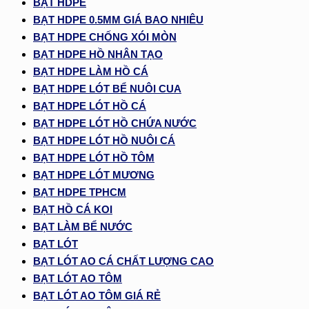
BẠT HDPE
BẠT HDPE 0.5MM GIÁ BAO NHIÊU
BẠT HDPE CHỐNG XÓI MÒN
BẠT HDPE HỒ NHÂN TẠO
BẠT HDPE LÀM HỒ CÁ
BẠT HDPE LÓT BỂ NUÔI CUA
BẠT HDPE LÓT HỒ CÁ
BẠT HDPE LÓT HỒ CHỨA NƯỚC
BẠT HDPE LÓT HỒ NUÔI CÁ
BẠT HDPE LÓT HỒ TÔM
BẠT HDPE LÓT MƯƠNG
BẠT HDPE TPHCM
BẠT HỒ CÁ KOI
BẠT LÀM BỂ NƯỚC
BẠT LÓT
BẠT LÓT AO CÁ CHẤT LƯỢNG CAO
BẠT LÓT AO TÔM
BẠT LÓT AO TÔM GIÁ RẺ