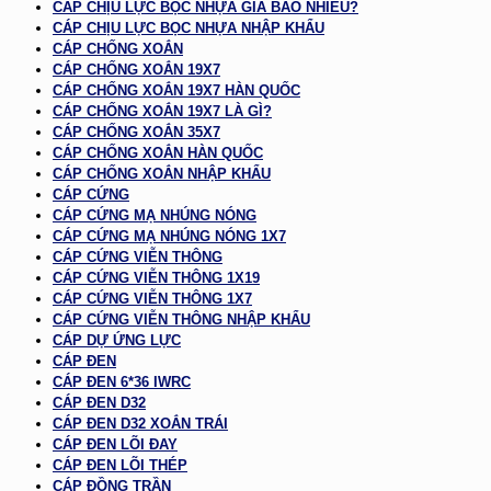
CÁP CHỊU LỰC BỌC NHỰA GIÁ BAO NHIÊU?
CÁP CHỊU LỰC BỌC NHỰA NHẬP KHẨU
CÁP CHỐNG XOẮN
CÁP CHỐNG XOẮN 19X7
CÁP CHỐNG XOẮN 19X7 HÀN QUỐC
CÁP CHỐNG XOẮN 19X7 LÀ GÌ?
CÁP CHỐNG XOẮN 35X7
CÁP CHỐNG XOẮN HÀN QUỐC
CÁP CHỐNG XOẮN NHẬP KHẨU
CÁP CỨNG
CÁP CỨNG MẠ NHÚNG NÓNG
CÁP CỨNG MẠ NHÚNG NÓNG 1X7
CÁP CỨNG VIỄN THÔNG
CÁP CỨNG VIỄN THÔNG 1X19
CÁP CỨNG VIỄN THÔNG 1X7
CÁP CỨNG VIỄN THÔNG NHẬP KHẨU
CÁP DỰ ỨNG LỰC
CÁP ĐEN
CÁP ĐEN 6*36 IWRC
CÁP ĐEN D32
CÁP ĐEN D32 XOẮN TRÁI
CÁP ĐEN LÕI ĐAY
CÁP ĐEN LÕI THÉP
CÁP ĐỒNG TRẦN