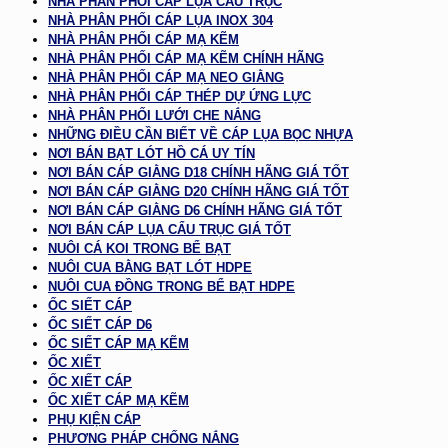
NHÀ PHÂN PHỐI CÁP LỤA CẨU TRỤC
NHÀ PHÂN PHỐI CÁP LỤA INOX 304
NHÀ PHÂN PHỐI CÁP MẠ KẼM
NHÀ PHÂN PHỐI CÁP MẠ KẼM CHÍNH HÃNG
NHÀ PHÂN PHỐI CÁP MẠ NEO GIẰNG
NHÀ PHÂN PHỐI CÁP THÉP DỰ ỨNG LỰC
NHÀ PHÂN PHỐI LƯỚI CHE NẮNG
NHỮNG ĐIỀU CẦN BIẾT VỀ CÁP LỤA BỌC NHỰA
NƠI BÁN BẠT LÓT HỒ CÁ UY TÍN
NƠI BÁN CÁP GIẰNG D18 CHÍNH HÃNG GIÁ TỐT
NƠI BÁN CÁP GIẰNG D20 CHÍNH HÃNG GIÁ TỐT
NƠI BÁN CÁP GIẰNG D6 CHÍNH HÃNG GIÁ TỐT
NƠI BÁN CÁP LỤA CẨU TRỤC GIÁ TỐT
NUÔI CÁ KOI TRONG BỂ BẠT
NUÔI CUA BẰNG BẠT LÓT HDPE
NUÔI CUA ĐỒNG TRONG BỂ BẠT HDPE
ỐC SIẾT CÁP
ỐC SIẾT CÁP D6
ỐC SIẾT CÁP MẠ KẼM
ỐC XIẾT
ỐC XIẾT CÁP
ỐC XIẾT CÁP MẠ KẼM
PHỤ KIỆN CÁP
PHƯƠNG PHÁP CHỐNG NẮNG