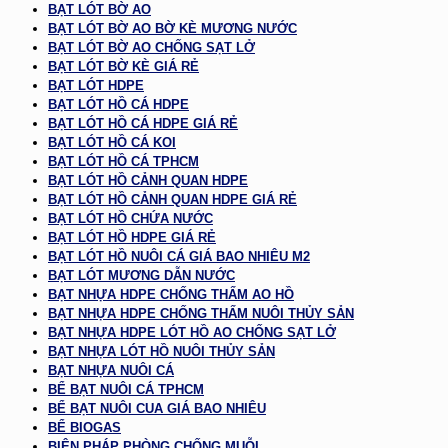
BẠT LÓT BỜ AO
BẠT LÓT BỜ AO BỜ KÈ MƯƠNG NƯỚC
BẠT LÓT BỜ AO CHỐNG SẠT LỞ
BẠT LÓT BỜ KÈ GIÁ RẺ
BẠT LÓT HDPE
BẠT LÓT HỒ CÁ HDPE
BẠT LÓT HỒ CÁ HDPE GIÁ RẺ
BẠT LÓT HỒ CÁ KOI
BẠT LÓT HỒ CÁ TPHCM
BẠT LÓT HỒ CẢNH QUAN HDPE
BẠT LÓT HỒ CẢNH QUAN HDPE GIÁ RẺ
BẠT LÓT HỒ CHỨA NƯỚC
BẠT LÓT HỒ HDPE GIÁ RẺ
BẠT LÓT HỒ NUÔI CÁ GIÁ BAO NHIÊU M2
BẠT LÓT MƯƠNG DẪN NƯỚC
BẠT NHỰA HDPE CHỐNG THẤM AO HỒ
BẠT NHỰA HDPE CHỐNG THẤM NUÔI THỦY SẢN
BẠT NHỰA HDPE LÓT HỒ AO CHỐNG SẠT LỞ
BẠT NHỰA LÓT HỒ NUÔI THỦY SẢN
BẠT NHỰA NUÔI CÁ
BỂ BẠT NUÔI CÁ TPHCM
BỂ BẠT NUÔI CUA GIÁ BAO NHIÊU
BỂ BIOGAS
BIỆN PHÁP PHÒNG CHỐNG MUỖI