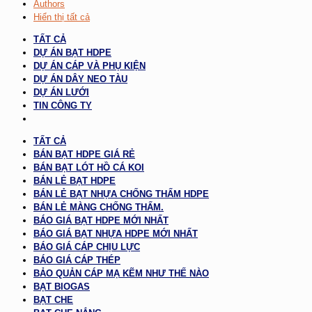
Authors
Hiển thị tất cả
TẤT CẢ
DỰ ÁN BẠT HDPE
DỰ ÁN CÁP VÀ PHỤ KIỆN
DỰ ÁN DÂY NEO TÀU
DỰ ÁN LƯỚI
TIN CÔNG TY
TẤT CẢ
BÁN BẠT HDPE GIÁ RẺ
BÁN BẠT LÓT HỒ CÁ KOI
BÁN LẺ BẠT HDPE
BÁN LẺ BẠT NHỰA CHỐNG THẤM HDPE
BÁN LẺ MÀNG CHỐNG THẤM.
BÁO GIÁ BẠT HDPE MỚI NHẤT
BÁO GIÁ BẠT NHỰA HDPE MỚI NHẤT
BÁO GIÁ CÁP CHỊU LỰC
BÁO GIÁ CÁP THÉP
BẢO QUẢN CÁP MẠ KẼM NHƯ THẾ NÀO
BẠT BIOGAS
BẠT CHE