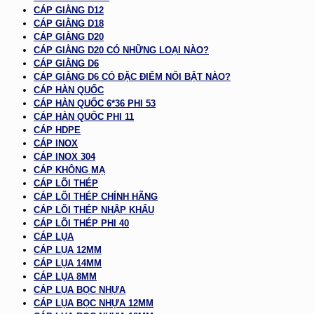
CÁP GIẰNG D12
CÁP GIẰNG D18
CÁP GIẰNG D20
CÁP GIẰNG D20 CÓ NHỮNG LOẠI NÀO?
CÁP GIẰNG D6
CÁP GIẰNG D6 CÓ ĐẶC ĐIỂM NỔI BẬT NÀO?
CÁP HÀN QUỐC
CÁP HÀN QUỐC 6*36 PHI 53
CÁP HÀN QUỐC PHI 11
CÁP HDPE
CÁP INOX
CÁP INOX 304
CÁP KHÔNG MẠ
CÁP LÕI THÉP
CÁP LÕI THÉP CHÍNH HÃNG
CÁP LÕI THÉP NHẬP KHẨU
CÁP LÕI THÉP PHI 40
CÁP LỤA
CÁP LỤA 12MM
CÁP LỤA 14MM
CÁP LỤA 8MM
CÁP LỤA BỌC NHỰA
CÁP LỤA BỌC NHỰA 12MM