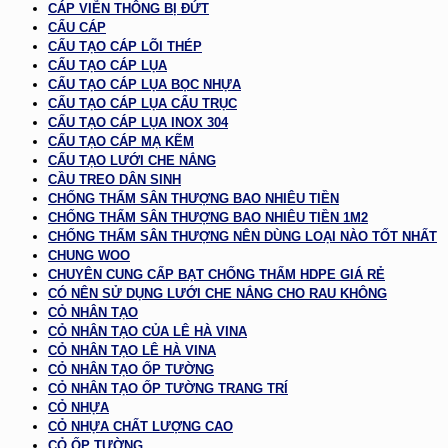
CÁP VIỄN THÔNG BỊ ĐỨT
CẨU CÁP
CẤU TẠO CÁP LÕI THÉP
CẤU TẠO CÁP LỤA
CẤU TẠO CÁP LỤA BỌC NHỰA
CẤU TẠO CÁP LỤA CẨU TRỤC
CẤU TẠO CÁP LỤA INOX 304
CẤU TẠO CÁP MẠ KẼM
CẤU TẠO LƯỚI CHE NẮNG
CẦU TREO DÂN SINH
CHỐNG THẤM SÂN THƯỢNG BAO NHIÊU TIỀN
CHỐNG THẤM SÂN THƯỢNG BAO NHIÊU TIỀN 1M2
CHỐNG THẤM SÂN THƯỢNG NÊN DÙNG LOẠI NÀO TỐT NHẤT
CHUNG WOO
CHUYÊN CUNG CẤP BẠT CHỐNG THẤM HDPE GIÁ RẺ
CÓ NÊN SỬ DỤNG LƯỚI CHE NẮNG CHO RAU KHÔNG
CỎ NHÂN TẠO
CỎ NHÂN TẠO CỦA LÊ HÀ VINA
CỎ NHÂN TẠO LÊ HÀ VINA
CỎ NHÂN TẠO ỐP TƯỜNG
CỎ NHÂN TẠO ỐP TƯỜNG TRANG TRÍ
CỎ NHỰA
CỎ NHỰA CHẤT LƯỢNG CAO
CỎ ỐP TƯỜNG