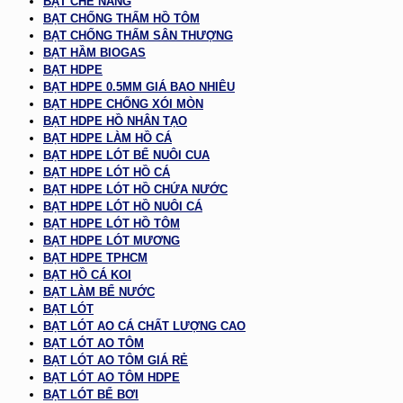
BẠT CHE NẮNG
BẠT CHỐNG THẤM HỒ TÔM
BẠT CHỐNG THẤM SÂN THƯỢNG
BẠT HẦM BIOGAS
BẠT HDPE
BẠT HDPE 0.5MM GIÁ BAO NHIÊU
BẠT HDPE CHỐNG XÓI MÒN
BẠT HDPE HỒ NHÂN TẠO
BẠT HDPE LÀM HỒ CÁ
BẠT HDPE LÓT BỂ NUÔI CUA
BẠT HDPE LÓT HỒ CÁ
BẠT HDPE LÓT HỒ CHỨA NƯỚC
BẠT HDPE LÓT HỒ NUÔI CÁ
BẠT HDPE LÓT HỒ TÔM
BẠT HDPE LÓT MƯƠNG
BẠT HDPE TPHCM
BẠT HỒ CÁ KOI
BẠT LÀM BỂ NƯỚC
BẠT LÓT
BẠT LÓT AO CÁ CHẤT LƯỢNG CAO
BẠT LÓT AO TÔM
BẠT LÓT AO TÔM GIÁ RẺ
BẠT LÓT AO TÔM HDPE
BẠT LÓT BỂ BƠI