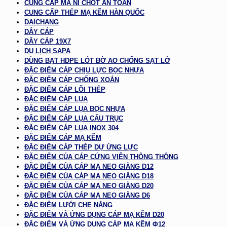
CUNG CẤP MA NÍ CHỐT AN TOÀN
CUNG CẤP THÉP MẠ KẼM HÀN QUỐC
DAICHANG
DÂY CÁP
DÂY CÁP 19X7
DU LỊCH SAPA
DÙNG BẠT HDPE LÓT BỜ AO CHỐNG SẠT LỞ
ĐẶC ĐIỂM CÁP CHỊU LỰC BỌC NHỰA
ĐẶC ĐIỂM CÁP CHỐNG XOẮN
ĐẶC ĐIỂM CÁP LÕI THÉP
ĐẶC ĐIỂM CÁP LỤA
ĐẶC ĐIỂM CÁP LỤA BỌC NHỰA
ĐẶC ĐIỂM CÁP LỤA CẨU TRỤC
ĐẶC ĐIỂM CÁP LỤA INOX 304
ĐẶC ĐIỂM CÁP MẠ KẼM
ĐẶC ĐIỂM CÁP THÉP DỰ ỨNG LỰC
ĐẶC ĐIỂM CỦA CÁP CỨNG VIỄN THÔNG THÔNG
ĐẶC ĐIỂM CỦA CÁP MẠ NEO GIẰNG D12
ĐẶC ĐIỂM CỦA CÁP MẠ NEO GIẰNG D18
ĐẶC ĐIỂM CỦA CÁP MẠ NEO GIẰNG D20
ĐẶC ĐIỂM CỦA CÁP MẠ NEO GIẰNG D6
ĐẶC ĐIỂM LƯỚI CHE NẮNG
ĐẶC ĐIỂM VÀ ỨNG DỤNG CÁP MẠ KẼM D20
ĐẶC ĐIỂM VÀ ỨNG DỤNG CÁP MẠ KẼM Φ12