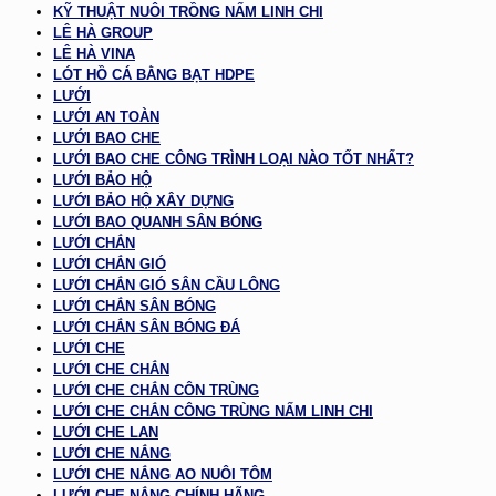
KỸ THUẬT NUÔI TRỒNG NẤM LINH CHI
LÊ HÀ GROUP
LÊ HÀ VINA
LÓT HỒ CÁ BẰNG BẠT HDPE
LƯỚI
LƯỚI AN TOÀN
LƯỚI BAO CHE
LƯỚI BAO CHE CÔNG TRÌNH LOẠI NÀO TỐT NHẤT?
LƯỚI BẢO HỘ
LƯỚI BẢO HỘ XÂY DỰNG
LƯỚI BAO QUANH SÂN BÓNG
LƯỚI CHẮN
LƯỚI CHẮN GIÓ
LƯỚI CHẮN GIÓ SÂN CẦU LÔNG
LƯỚI CHẮN SÂN BÓNG
LƯỚI CHẮN SÂN BÓNG ĐÁ
LƯỚI CHE
LƯỚI CHE CHẮN
LƯỚI CHE CHẮN CÔN TRÙNG
LƯỚI CHE CHẮN CÔNG TRÙNG NẤM LINH CHI
LƯỚI CHE LAN
LƯỚI CHE NẮNG
LƯỚI CHE NẮNG AO NUÔI TÔM
LƯỚI CHE NẮNG CHÍNH HÃNG