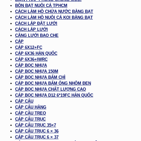
BỒN BẠT NUÔI CÁ TPHCM
CÁCH LÀM HỒ CHỨA NƯỚC BẰNG BẠT
CÁCH LÀM HỒ NUÔI CÁ KOI BẰNG BẠT
CÁCH LẮP ĐẶT LƯỚI
CÁCH LẮP LƯỚI
CĂNG LƯỚI BAO CHE
CÁP
CÁP 6X12+FC
CÁP 6X36 HÀN QUỐC
CÁP 6X36+IWRC
CÁP BỌC NHỰA
CÁP BỌC NHỰA 150M
CÁP BỌC NHỰA BẤM CHÌ
CÁP BỌC NHỰA BẤM ỐNG NHÔM ĐEN
CÁP BỌC NHỰA CHẤT LƯỢNG CAO
CÁP BỌC NHỰA D12 6*19FC HÀN QUỐC
CÁP CẨU
CÁP CẨU HÀNG
CÁP CẦU TREO
CÁP CẨU TRỤC
CÁP CẨU TRỤC 35×7
CÁP CẨU TRỤC 6 × 36
CÁP CẨU TRỤC 6 × 37