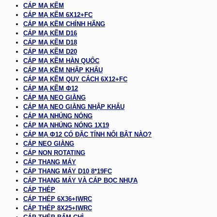
CÁP MẠ KẼM
CÁP MẠ KẼM 6X12+FC
CÁP MẠ KẼM CHÍNH HÃNG
CÁP MẠ KẼM D16
CÁP MẠ KẼM D18
CÁP MẠ KẼM D20
CÁP MẠ KẼM HÀN QUỐC
CÁP MẠ KẼM NHẬP KHẨU
CÁP MẠ KẼM QUY CÁCH 6X12+FC
CÁP MẠ KẼM Φ12
CÁP MẠ NEO GIẰNG
CÁP MẠ NEO GIẰNG NHẬP KHẨU
CÁP MẠ NHÚNG NÓNG
CÁP MẠ NHÚNG NÓNG 1X19
CÁP MẠ Φ12 CÓ ĐẶC TÍNH NỔI BẬT NÀO?
CÁP NEO GIẰNG
CÁP NON ROTATING
CÁP THANG MÁY
CÁP THANG MÁY D10 8*19FC
CÁP THANG MÁY VÀ CÁP BỌC NHỰA
CÁP THÉP
CÁP THÉP 6X36+IWRC
CÁP THÉP 8X25+IWRC