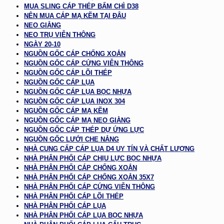
MUA SLING CÁP THÉP BẤM CHÌ D38
NÊN MUA CÁP MẠ KẼM TẠI ĐÂU
NEO GIẰNG
NEO TRỤ VIỄN THÔNG
NGÀY 20-10
NGUỒN GỐC CÁP CHỐNG XOẮN
NGUỒN GỐC CÁP CỨNG VIỄN THÔNG
NGUỒN GỐC CÁP LÕI THÉP
NGUỒN GỐC CÁP LỤA
NGUỒN GỐC CÁP LỤA BỌC NHỰA
NGUỒN GỐC CÁP LỤA INOX 304
NGUỒN GỐC CÁP MẠ KẼM
NGUỒN GỐC CÁP MẠ NEO GIẰNG
NGUỒN GỐC CÁP THÉP DỰ ỨNG LỰC
NGUỒN GỐC LƯỚI CHE NẮNG
NHÀ CUNG CẤP CÁP LỤA D4 UY TÍN VÀ CHẤT LƯỢNG
NHÀ PHÂN PHỐI CÁP CHỊU LỰC BỌC NHỰA
NHÀ PHÂN PHỐI CÁP CHỐNG XOẮN
NHÀ PHÂN PHỐI CÁP CHỐNG XOẮN 35X7
NHÀ PHÂN PHỐI CÁP CỨNG VIỄN THÔNG
NHÀ PHÂN PHỐI CÁP LÕI THÉP
NHÀ PHÂN PHỐI CÁP LỤA
NHÀ PHÂN PHỐI CÁP LỤA BỌC NHỰA