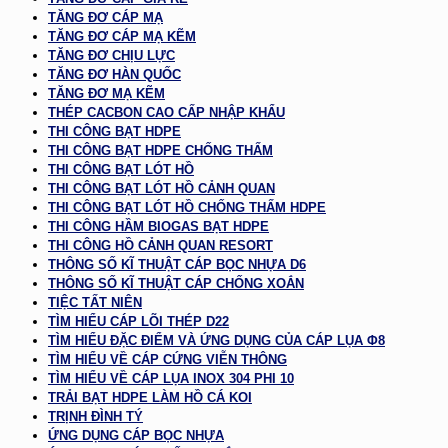
TĂNG ĐƠ CÁP MẠ
TĂNG ĐƠ CÁP MẠ KẼM
TĂNG ĐƠ CHỊU LỰC
TĂNG ĐƠ HÀN QUỐC
TĂNG ĐƠ MẠ KẼM
THÉP CACBON CAO CẤP NHẬP KHẨU
THI CÔNG BẠT HDPE
THI CÔNG BẠT HDPE CHỐNG THẤM
THI CÔNG BẠT LÓT HỒ
THI CÔNG BẠT LÓT HỒ CẢNH QUAN
THI CÔNG BẠT LÓT HỒ CHỐNG THẤM HDPE
THI CÔNG HẦM BIOGAS BẠT HDPE
THI CÔNG HỒ CẢNH QUAN RESORT
THÔNG SỐ KĨ THUẬT CÁP BỌC NHỰA D6
THÔNG SỐ KĨ THUẬT CÁP CHỐNG XOẮN
TIỆC TẤT NIÊN
TÌM HIỂU CÁP LÕI THÉP D22
TÌM HIỂU ĐẶC ĐIỂM VÀ ỨNG DỤNG CỦA CÁP LỤA Φ8
TÌM HIỂU VỀ CÁP CỨNG VIỄN THÔNG
TÌM HIỂU VỀ CÁP LỤA INOX 304 PHI 10
TRẢI BẠT HDPE LÀM HỒ CÁ KOI
TRỊNH ĐÌNH TÝ
ỨNG DỤNG CÁP BỌC NHỰA