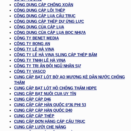
CÔNG DỤNG CÁP CHỐNG XOẮN
CÔNG DỤNG CÁP LÕI THÉP
CÔNG DỤNG CÁP LỤA CẨU TRỤC
CÔNG DỤNG CÁP THÉP DỰ ỨNG LỰC
CÔNG DỤNG CỦA CÁP LỤA
CÔNG DỤNG CỦA CÁP LỤA BỌC NHỰA
CÔNG TY BENET MEDIA
CÔNG TY BONG AN
CÔNG TY LÊ HÀ VINA
CÔNG TY LÊ HÀ VINA SLING CÁP THÉP BẤM
CÔNG TY TNHH LÊ HÀ VINA
CÔNG TY TRI ÂN ĐỘI NGŨ NHÂN SỰ
CÔNG TY VASCO
CUNG CẤP BẠT LÓT BỜ AO MƯƠNG KÈ DẪN NƯỚC CHỐNG
THẤM
CUNG CẤP BẠT LÓT HỒ CHỐNG THẤM HDPE
CUNG CẤP BẠT NUÔI CUA UY TÍN
CUNG CẤP CÁP D46
CUNG CẤP CÁP HÀN QUỐC 6*36 PHI 53
CUNG CẤP CÁP HÀN QUỐC D40
CUNG CẤP CÁP THÉP
CUNG CẤP ĐƠN HÀNG CÁP CẨU TRỤC
CUNG CẤP LƯỚI CHE NẮNG