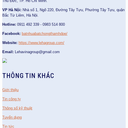
Thủ Đức, TP. Hồ Chí Minh.
VP Hà Nội:
Nhà số 1, Ngõ 220, Đường Tây Tựu, Phường Tây Tựu, quận
Bắc Từ Liêm, Hà Nội.
Hotline:
0911 492 339 - 0983 514 800
Facebook:
batnhuabatchongthamhdpe/
Website:
https://www.lehagroup.com/
Email:
Lehavinagroup@gmail.com
THÔNG TIN KHÁC
Giới thiệu
Tin công ty
Thông số kỹ thuật
Tuyển dụng
Tin tức