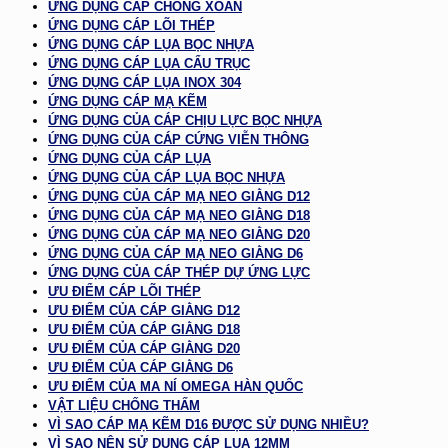
ỨNG DỤNG CÁP CHỐNG XOẮN
ỨNG DỤNG CÁP LÕI THÉP
ỨNG DỤNG CÁP LỤA BỌC NHỰA
ỨNG DỤNG CÁP LỤA CẨU TRỤC
ỨNG DỤNG CÁP LỤA INOX 304
ỨNG DỤNG CÁP MẠ KẼM
ỨNG DỤNG CỦA CÁP CHỊU LỰC BỌC NHỰA
ỨNG DỤNG CỦA CÁP CỨNG VIỄN THÔNG
ỨNG DỤNG CỦA CÁP LỤA
ỨNG DỤNG CỦA CÁP LỤA BỌC NHỰA
ỨNG DỤNG CỦA CÁP MẠ NEO GIẰNG D12
ỨNG DỤNG CỦA CÁP MẠ NEO GIẰNG D18
ỨNG DỤNG CỦA CÁP MẠ NEO GIẰNG D20
ỨNG DỤNG CỦA CÁP MẠ NEO GIẰNG D6
ỨNG DỤNG CỦA CÁP THÉP DỰ ỨNG LỰC
ƯU ĐIỂM CÁP LÕI THÉP
ƯU ĐIỂM CỦA CÁP GIẰNG D12
ƯU ĐIỂM CỦA CÁP GIẰNG D18
ƯU ĐIỂM CỦA CÁP GIẰNG D20
ƯU ĐIỂM CỦA CÁP GIẰNG D6
ƯU ĐIỂM CỦA MA NÍ OMEGA HÀN QUỐC
VẬT LIỆU CHỐNG THẤM
VÌ SAO CÁP MẠ KẼM D16 ĐƯỢC SỬ DỤNG NHIỀU?
VÌ SAO NÊN SỬ DỤNG CÁP LỤA 12MM