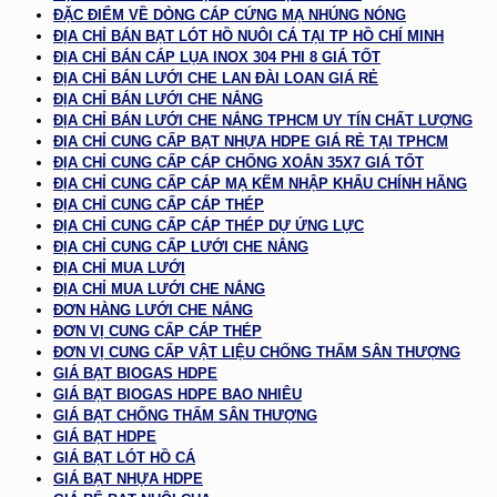
ĐẶC ĐIỂM VỀ DÒNG CÁP CỨNG MẠ NHÚNG NÓNG
ĐỊA CHỈ BÁN BẠT LÓT HỒ NUÔI CÁ TẠI TP HỒ CHÍ MINH
ĐỊA CHỈ BÁN CÁP LỤA INOX 304 PHI 8 GIÁ TỐT
ĐỊA CHỈ BÁN LƯỚI CHE LAN ĐÀI LOAN GIÁ RẺ
ĐỊA CHỈ BÁN LƯỚI CHE NẮNG
ĐỊA CHỈ BÁN LƯỚI CHE NẮNG TPHCM UY TÍN CHẤT LƯỢNG
ĐỊA CHỈ CUNG CẤP BẠT NHỰA HDPE GIÁ RẺ TẠI TPHCM
ĐỊA CHỈ CUNG CẤP CÁP CHỐNG XOẮN 35X7 GIÁ TỐT
ĐỊA CHỈ CUNG CẤP CÁP MẠ KẼM NHẬP KHẨU CHÍNH HÃNG
ĐỊA CHỈ CUNG CẤP CÁP THÉP
ĐỊA CHỈ CUNG CẤP CÁP THÉP DỰ ỨNG LỰC
ĐỊA CHỈ CUNG CẤP LƯỚI CHE NẮNG
ĐỊA CHỈ MUA LƯỚI
ĐỊA CHỈ MUA LƯỚI CHE NẮNG
ĐƠN HÀNG LƯỚI CHE NẮNG
ĐƠN VỊ CUNG CẤP CÁP THÉP
ĐƠN VỊ CUNG CẤP VẬT LIỆU CHỐNG THẤM SÂN THƯỢNG
GIÁ BẠT BIOGAS HDPE
GIÁ BẠT BIOGAS HDPE BAO NHIÊU
GIÁ BẠT CHỐNG THẤM SÂN THƯỢNG
GIÁ BẠT HDPE
GIÁ BẠT LÓT HỒ CÁ
GIÁ BẠT NHỰA HDPE