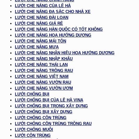
LƯỚI CHE NẮNG CỦA LÊ HÀ
LƯỚI CHE NẮNG ĐA SẮC CHO NHÀ XE
LƯỚI CHE NẮNG ĐÀI LOAN
LƯỚI CHE NẮNG GIÁ RẺ
LƯỚI CHE NẮNG HÀN QUỐC CÓ TỐT KHÔNG
LƯỚI CHE NẮNG HOA HƯỚNG DƯƠNG
LƯỚI CHE NẮNG MÁI TÔN
LƯỚI CHE NẮNG MƯA
LƯỚI CHE NẮNG NHÃN HIỆU HOA HƯỚNG DƯƠNG
LƯỚI CHE NẮNG NHẬP KHẨU
LƯỚI CHE NẮNG THÁI LAN
LƯỚI CHE NẮNG TRỒNG RAU
LƯỚI CHE NẮNG VIỆT NAM
LƯỚI CHE NẮNG VƯỜN RAU
LƯỚI CHE NẮNG VƯỜN ƯƠM
LƯỚI CHỐNG BỤI
LƯỚI CHỐNG BỤI CỦA LÊ HÀ VINA
LƯỚI CHỐNG BỤI TRONG XÂY DỰNG
LƯỚI CHỐNG BỤI XÂY DỰNG
LƯỚI CHỐNG CÔN TRÙNG
LƯỚI CHỐNG CÔN TRÙNG TRỒNG RAU
LƯỚI CHỐNG MUỖI
LƯỚI CÔN TRÙNG