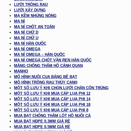
LƯỚI TRỒNG RAU
LƯỚI XÂY DỰNG
MẠ KẼM NHÚNG NÓNG
MA NÍ
MA NÍ CHỐT AN TOÀN
MA NÍ CHỮ D
MA NÍ CHỮ U
MA NÍ HÀN QUỐC
MA NÍ OMEGA
MA NÍ OMEGA – HÀN QUỐC
MA NÍ OMEGA CHỐT VẶN REN HÀN QUỐC
MÀNG CHỐNG THẤM HỒ CẢNH QUAN
MANHO
MÔ HÌNH NUÔI CUA BẰNG BỂ BẠT
MÔ HÌNH TRỒNG RAU THỦY CANH
MỘT SỐ LƯU Ý KHI CHỌN LƯỚI CHẮN CÔN TRÙNG
MỘT SỐ LƯU Ý KHI MUA CÁP LỤA PHI 12
MỘT SỐ LƯU Ý KHI MUA CÁP LỤA PHI 14
MỘT SỐ LƯU Ý KHI MUA CÁP LỤA PHI 18
MỘT SỐ LƯU Ý KHI MUA CÁP LỤA PHI 8
MUA BẠT CHỐNG THẤM LÓT HỒ NUÔI CÁ
MUA BẠT HDPE 0.3MM GIÁ RẺ
MUA BẠT HDPE 0.5MM GIÁ RẺ