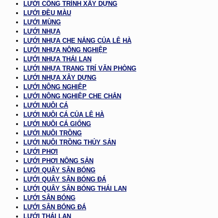
LƯỚI CÔNG TRÌNH XÂY DỰNG
LƯỚI ĐỀU MÀU
LƯỚI MÙNG
LƯỚI NHỰA
LƯỚI NHỰA CHE NẮNG CỦA LÊ HÀ
LƯỚI NHỰA NÔNG NGHIỆP
LƯỚI NHỰA THÁI LAN
LƯỚI NHỰA TRANG TRÍ VĂN PHÒNG
LƯỚI NHỰA XÂY DỰNG
LƯỚI NÔNG NGHIỆP
LƯỚI NÔNG NGHIỆP CHE CHẮN
LƯỚI NUÔI CÁ
LƯỚI NUÔI CÁ CỦA LÊ HÀ
LƯỚI NUÔI CÁ GIỐNG
LƯỚI NUÔI TRỒNG
LƯỚI NUÔI TRỒNG THỦY SẢN
LƯỚI PHƠI
LƯỚI PHƠI NÔNG SẢN
LƯỚI QUÂY SÂN BÓNG
LƯỚI QUÂY SÂN BÓNG ĐÁ
LƯỚI QUÂY SÂN BÓNG THÁI LAN
LƯỚI SÂN BÓNG
LƯỚI SÂN BÓNG ĐÁ
LƯỚI THÁI LAN