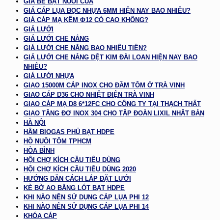
GIÁ BỂ BẠT NUÔI CUA
GIÁ CÁP LỤA BỌC NHỰA 6MM HIỆN NAY BAO NHIÊU?
GIÁ CÁP MẠ KẼM Φ12 CÓ CAO KHÔNG?
GIÁ LƯỚI
GIÁ LƯỚI CHE NẮNG
GIÁ LƯỚI CHE NẮNG BAO NHIÊU TIỀN?
GIÁ LƯỚI CHE NẮNG DỆT KIM ĐÀI LOAN HIỆN NAY BAO
NHIÊU?
GIÁ LƯỚI NHỰA
GIAO 15000M CÁP INOX CHO ĐẦM TÔM Ở TRÀ VINH
GIAO CÁP D36 CHO NHIỆT ĐIỆN TRÀ VINH
GIAO CÁP MẠ D8 6*12FC CHO CÔNG TY TẠI THẠCH THẤT
GIAO TĂNG ĐƠ INOX 304 CHO TẬP ĐOÀN LIXIL NHẬT BẢN
HÀ NỘI
HẦM BIOGAS PHỦ BẠT HDPE
HỒ NUÔI TÔM TPHCM
HÒA BÌNH
HỘI CHỢ KÍCH CẦU TIÊU DÙNG
HỘI CHỢ KÍCH CẦU TIÊU DÙNG 2020
HƯỚNG DẪN CÁCH LẮP ĐẶT LƯỚI
KÈ BỜ AO BẰNG LÓT BẠT HDPE
KHI NÀO NÊN SỬ DỤNG CÁP LỤA PHI 12
KHI NÀO NÊN SỬ DỤNG CÁP LỤA PHI 14
KHÓA CÁP