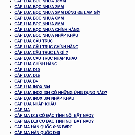
CÁP LỤA BỌC NHỰA 18MM
CÁP LỤA BỌC NHỰA 2MM
CÁP LỤA BỌC NHỰA 2MM DÙNG ĐỂ LÀM GÌ?
CÁP LỤA BỌC NHỰA 6MM
CÁP LỤA BỌC NHỰA 8MM
CÁP LỤA BỌC NHỰA CHÍNH HÃNG
CÁP LỤA BỌC NHỰA NHẬP KHẨU
CÁP LỤA CẨU TRỤC
CÁP LỤA CẨU TRỤC CHÍNH HÃNG
CÁP LỤA CẨU TRỤC LÀ GÌ ?
CÁP LỤA CẨU TRỤC NHẬP KHẨU
CÁP LỤA CHÍNH HÃNG
CÁP LỤA D10
CÁP LỤA D16
CÁP LỤA D4
CÁP LỤA INOX 304
CÁP LỤA INOX 304 CÓ NHỮNG ỨNG DỤNG NÀO?
CÁP LỤA INOX 304 NHẬP KHẨU
CÁP LỤA NHẬP KHẨU
CÁP MẠ
CÁP MẠ D16 CÓ ĐẶC TÍNH NỔI BẬT NÀO?
CÁP MẠ D18 CÓ ĐẶC TÍNH NỔI BẬT NÀO?
CÁP MẠ HÀN QUỐC 6*36 IWRC
CÁP MẠ HÀN QUỐC D40