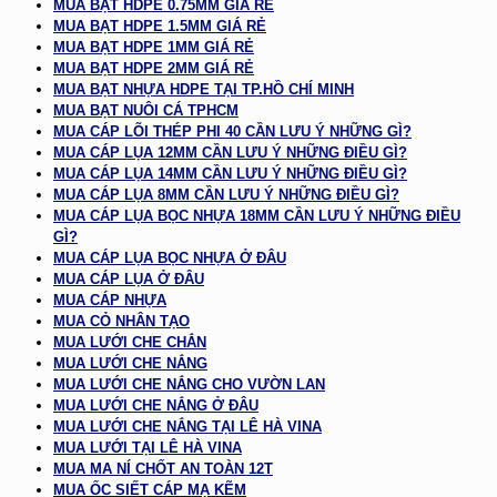
MUA BẠT HDPE 0.75MM GIÁ RẺ
MUA BẠT HDPE 1.5MM GIÁ RẺ
MUA BẠT HDPE 1MM GIÁ RẺ
MUA BẠT HDPE 2MM GIÁ RẺ
MUA BẠT NHỰA HDPE TẠI TP.HỒ CHÍ MINH
MUA BẠT NUÔI CÁ TPHCM
MUA CÁP LÕI THÉP PHI 40 CẦN LƯU Ý NHỮNG GÌ?
MUA CÁP LỤA 12MM CẦN LƯU Ý NHỮNG ĐIỀU GÌ?
MUA CÁP LỤA 14MM CẦN LƯU Ý NHỮNG ĐIỀU GÌ?
MUA CÁP LỤA 8MM CẦN LƯU Ý NHỮNG ĐIỀU GÌ?
MUA CÁP LỤA BỌC NHỰA 18MM CẦN LƯU Ý NHỮNG ĐIỀU
GÌ?
MUA CÁP LỤA BỌC NHỰA Ở ĐÂU
MUA CÁP LỤA Ở ĐÂU
MUA CÁP NHỰA
MUA CỎ NHÂN TẠO
MUA LƯỚI CHE CHẮN
MUA LƯỚI CHE NẮNG
MUA LƯỚI CHE NẮNG CHO VƯỜN LAN
MUA LƯỚI CHE NẮNG Ở ĐÂU
MUA LƯỚI CHE NẮNG TẠI LÊ HÀ VINA
MUA LƯỚI TẠI LÊ HÀ VINA
MUA MA NÍ CHỐT AN TOÀN 12T
MUA ỐC SIẾT CÁP MẠ KẼM