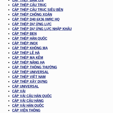
CÁP THÉP BẤM CHÌ
CÁP THÉP CẨU TRỤC
CÁP THÉP CẨU TRỤC SIÊU BỀN
CÁP THÉP CHỐNG XOẮN
CÁP THÉP D40 6X36 IWRC HQ
CÁP THÉP DỰ ỨNG LỰC
CÁP THÉP DỰ ỨNG LỰC NHẬP KHẨU
CÁP THÉP ĐEN
CÁP THÉP HÀN QUỐC
CÁP THÉP INOX
CÁP THÉP KHÔNG MẠ
CÁP THÉP LÊ HÀ
CÁP THÉP MẠ KẼM
CÁP THÉP NÂNG HẠ
CÁP THÉP THÔNG THƯỜNG
CÁP THÉP UNIVERSAL
CÁP THÉP VIỆT NAM
CÁP THÉP XÂY DỰNG
CÁP UNIVERSAL
CÁP VẢI
CÁP VẢI CẨU HÀN QUỐC
CÁP VẢI CẨU HÀNG
CÁP VẢI HÀN QUỐC
CÁP VIỄN THÔNG