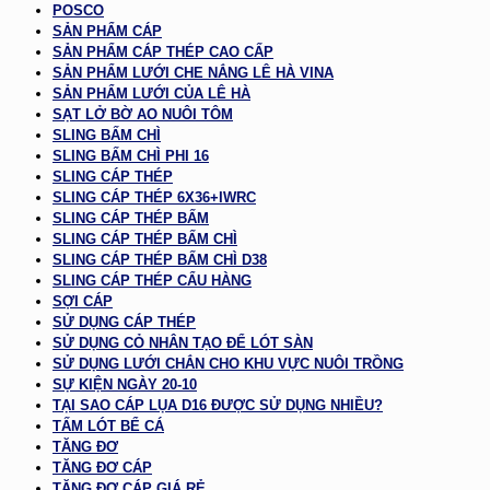
POSCO
SẢN PHẨM CÁP
SẢN PHẨM CÁP THÉP CAO CẤP
SẢN PHẨM LƯỚI CHE NẮNG LÊ HÀ VINA
SẢN PHẨM LƯỚI CỦA LÊ HÀ
SẠT LỞ BỜ AO NUÔI TÔM
SLING BẤM CHÌ
SLING BẤM CHÌ PHI 16
SLING CÁP THÉP
SLING CÁP THÉP 6X36+IWRC
SLING CÁP THÉP BẤM
SLING CÁP THÉP BẤM CHÌ
SLING CÁP THÉP BẤM CHÌ D38
SLING CÁP THÉP CẨU HÀNG
SỢI CÁP
SỬ DỤNG CÁP THÉP
SỬ DỤNG CỎ NHÂN TẠO ĐỂ LÓT SÀN
SỬ DỤNG LƯỚI CHẮN CHO KHU VỰC NUÔI TRỒNG
SỰ KIỆN NGÀY 20-10
TẠI SAO CÁP LỤA D16 ĐƯỢC SỬ DỤNG NHIỀU?
TẤM LÓT BỂ CÁ
TĂNG ĐƠ
TĂNG ĐƠ CÁP
TĂNG ĐƠ CÁP GIÁ RẺ