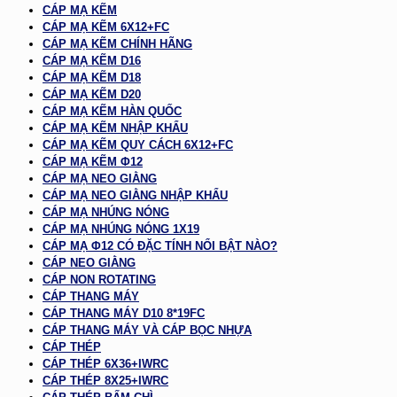
CÁP MẠ KẼM
CÁP MẠ KẼM 6X12+FC
CÁP MẠ KẼM CHÍNH HÃNG
CÁP MẠ KẼM D16
CÁP MẠ KẼM D18
CÁP MẠ KẼM D20
CÁP MẠ KẼM HÀN QUỐC
CÁP MẠ KẼM NHẬP KHẨU
CÁP MẠ KẼM QUY CÁCH 6X12+FC
CÁP MẠ KẼM Φ12
CÁP MẠ NEO GIẰNG
CÁP MẠ NEO GIẰNG NHẬP KHẨU
CÁP MẠ NHÚNG NÓNG
CÁP MẠ NHÚNG NÓNG 1X19
CÁP MẠ Φ12 CÓ ĐẶC TÍNH NỔI BẬT NÀO?
CÁP NEO GIẰNG
CÁP NON ROTATING
CÁP THANG MÁY
CÁP THANG MÁY D10 8*19FC
CÁP THANG MÁY VÀ CÁP BỌC NHỰA
CÁP THÉP
CÁP THÉP 6X36+IWRC
CÁP THÉP 8X25+IWRC