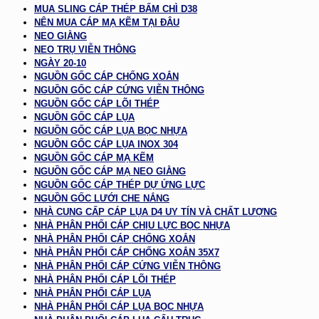
MUA SLING CÁP THÉP BẤM CHÌ D38
NÊN MUA CÁP MẠ KẼM TẠI ĐÂU
NEO GIẰNG
NEO TRỤ VIỄN THÔNG
NGÀY 20-10
NGUỒN GỐC CÁP CHỐNG XOẮN
NGUỒN GỐC CÁP CỨNG VIỄN THÔNG
NGUỒN GỐC CÁP LÕI THÉP
NGUỒN GỐC CÁP LỤA
NGUỒN GỐC CÁP LỤA BỌC NHỰA
NGUỒN GỐC CÁP LỤA INOX 304
NGUỒN GỐC CÁP MẠ KẼM
NGUỒN GỐC CÁP MẠ NEO GIẰNG
NGUỒN GỐC CÁP THÉP DỰ ỨNG LỰC
NGUỒN GỐC LƯỚI CHE NẮNG
NHÀ CUNG CẤP CÁP LỤA D4 UY TÍN VÀ CHẤT LƯỢNG
NHÀ PHÂN PHỐI CÁP CHỊU LỰC BỌC NHỰA
NHÀ PHÂN PHỐI CÁP CHỐNG XOẮN
NHÀ PHÂN PHỐI CÁP CHỐNG XOẮN 35X7
NHÀ PHÂN PHỐI CÁP CỨNG VIỄN THÔNG
NHÀ PHÂN PHỐI CÁP LÕI THÉP
NHÀ PHÂN PHỐI CÁP LỤA
NHÀ PHÂN PHỐI CÁP LỤA BỌC NHỰA