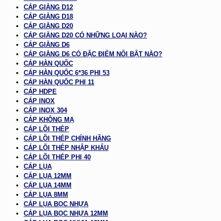
CÁP GIẰNG D12
CÁP GIẰNG D18
CÁP GIẰNG D20
CÁP GIẰNG D20 CÓ NHỮNG LOẠI NÀO?
CÁP GIẰNG D6
CÁP GIẰNG D6 CÓ ĐẶC ĐIỂM NỔI BẬT NÀO?
CÁP HÀN QUỐC
CÁP HÀN QUỐC 6*36 PHI 53
CÁP HÀN QUỐC PHI 11
CÁP HDPE
CÁP INOX
CÁP INOX 304
CÁP KHÔNG MẠ
CÁP LÕI THÉP
CÁP LÕI THÉP CHÍNH HÃNG
CÁP LÕI THÉP NHẬP KHẨU
CÁP LÕI THÉP PHI 40
CÁP LỤA
CÁP LỤA 12MM
CÁP LỤA 14MM
CÁP LỤA 8MM
CÁP LỤA BỌC NHỰA
CÁP LỤA BỌC NHỰA 12MM