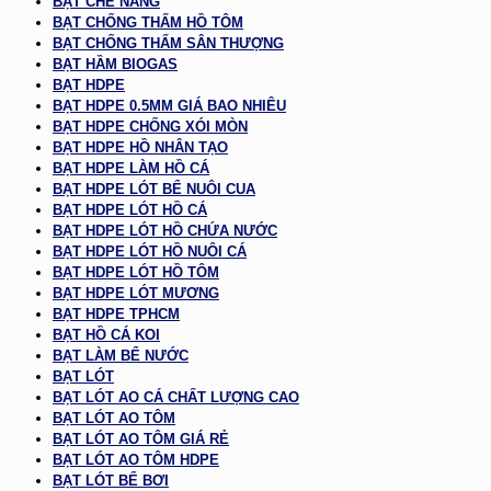
BẠT CHE NẮNG
BẠT CHỐNG THẤM HỒ TÔM
BẠT CHỐNG THẤM SÂN THƯỢNG
BẠT HẦM BIOGAS
BẠT HDPE
BẠT HDPE 0.5MM GIÁ BAO NHIÊU
BẠT HDPE CHỐNG XÓI MÒN
BẠT HDPE HỒ NHÂN TẠO
BẠT HDPE LÀM HỒ CÁ
BẠT HDPE LÓT BỂ NUÔI CUA
BẠT HDPE LÓT HỒ CÁ
BẠT HDPE LÓT HỒ CHỨA NƯỚC
BẠT HDPE LÓT HỒ NUÔI CÁ
BẠT HDPE LÓT HỒ TÔM
BẠT HDPE LÓT MƯƠNG
BẠT HDPE TPHCM
BẠT HỒ CÁ KOI
BẠT LÀM BỂ NƯỚC
BẠT LÓT
BẠT LÓT AO CÁ CHẤT LƯỢNG CAO
BẠT LÓT AO TÔM
BẠT LÓT AO TÔM GIÁ RẺ
BẠT LÓT AO TÔM HDPE
BẠT LÓT BỂ BƠI