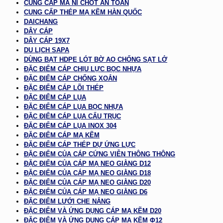
CUNG CẤP MA NÍ CHỐT AN TOÀN
CUNG CẤP THÉP MẠ KẼM HÀN QUỐC
DAICHANG
DÂY CÁP
DÂY CÁP 19X7
DU LỊCH SAPA
DÙNG BẠT HDPE LÓT BỜ AO CHỐNG SẠT LỞ
ĐẶC ĐIỂM CÁP CHỊU LỰC BỌC NHỰA
ĐẶC ĐIỂM CÁP CHỐNG XOẮN
ĐẶC ĐIỂM CÁP LÕI THÉP
ĐẶC ĐIỂM CÁP LỤA
ĐẶC ĐIỂM CÁP LỤA BỌC NHỰA
ĐẶC ĐIỂM CÁP LỤA CẨU TRỤC
ĐẶC ĐIỂM CÁP LỤA INOX 304
ĐẶC ĐIỂM CÁP MẠ KẼM
ĐẶC ĐIỂM CÁP THÉP DỰ ỨNG LỰC
ĐẶC ĐIỂM CỦA CÁP CỨNG VIỄN THÔNG THÔNG
ĐẶC ĐIỂM CỦA CÁP MẠ NEO GIẰNG D12
ĐẶC ĐIỂM CỦA CÁP MẠ NEO GIẰNG D18
ĐẶC ĐIỂM CỦA CÁP MẠ NEO GIẰNG D20
ĐẶC ĐIỂM CỦA CÁP MẠ NEO GIẰNG D6
ĐẶC ĐIỂM LƯỚI CHE NẮNG
ĐẶC ĐIỂM VÀ ỨNG DỤNG CÁP MẠ KẼM D20
ĐẶC ĐIỂM VÀ ỨNG DỤNG CÁP MẠ KẼM Φ12