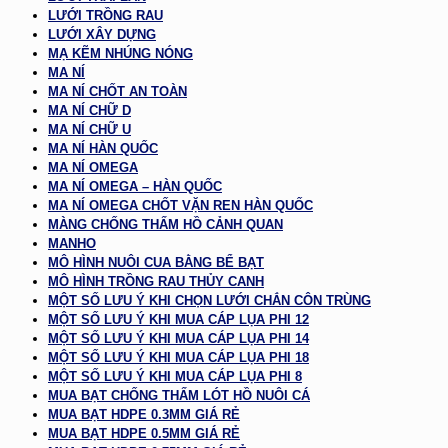
LƯỚI TRỒNG RAU
LƯỚI XÂY DỰNG
MẠ KẼM NHÚNG NÓNG
MA NÍ
MA NÍ CHỐT AN TOÀN
MA NÍ CHỮ D
MA NÍ CHỮ U
MA NÍ HÀN QUỐC
MA NÍ OMEGA
MA NÍ OMEGA – HÀN QUỐC
MA NÍ OMEGA CHỐT VẶN REN HÀN QUỐC
MÀNG CHỐNG THẤM HỒ CẢNH QUAN
MANHO
MÔ HÌNH NUÔI CUA BẰNG BỂ BẠT
MÔ HÌNH TRỒNG RAU THỦY CANH
MỘT SỐ LƯU Ý KHI CHỌN LƯỚI CHẮN CÔN TRÙNG
MỘT SỐ LƯU Ý KHI MUA CÁP LỤA PHI 12
MỘT SỐ LƯU Ý KHI MUA CÁP LỤA PHI 14
MỘT SỐ LƯU Ý KHI MUA CÁP LỤA PHI 18
MỘT SỐ LƯU Ý KHI MUA CÁP LỤA PHI 8
MUA BẠT CHỐNG THẤM LÓT HỒ NUÔI CÁ
MUA BẠT HDPE 0.3MM GIÁ RẺ
MUA BẠT HDPE 0.5MM GIÁ RẺ