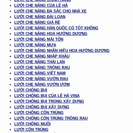
LƯỚI CHE NẮNG CỦA LÊ HÀ
LƯỚI CHE NẮNG ĐA SẮC CHO NHÀ XE
LƯỚI CHE NẮNG ĐÀI LOAN
LƯỚI CHE NẮNG GIÁ RẺ
LƯỚI CHE NẮNG HÀN QUỐC CÓ TỐT KHÔNG
LƯỚI CHE NẮNG HOA HƯỚNG DƯƠNG
LƯỚI CHE NẮNG MÁI TÔN
LƯỚI CHE NẮNG MƯA
LƯỚI CHE NẮNG NHÃN HIỆU HOA HƯỚNG DƯƠNG
LƯỚI CHE NẮNG NHẬP KHẨU
LƯỚI CHE NẮNG THÁI LAN
LƯỚI CHE NẮNG TRỒNG RAU
LƯỚI CHE NẮNG VIỆT NAM
LƯỚI CHE NẮNG VƯỜN RAU
LƯỚI CHE NẮNG VƯỜN ƯƠM
LƯỚI CHỐNG BỤI
LƯỚI CHỐNG BỤI CỦA LÊ HÀ VINA
LƯỚI CHỐNG BỤI TRONG XÂY DỰNG
LƯỚI CHỐNG BỤI XÂY DỰNG
LƯỚI CHỐNG CÔN TRÙNG
LƯỚI CHỐNG CÔN TRÙNG TRỒNG RAU
LƯỚI CHỐNG MUỖI
LƯỚI CÔN TRÙNG