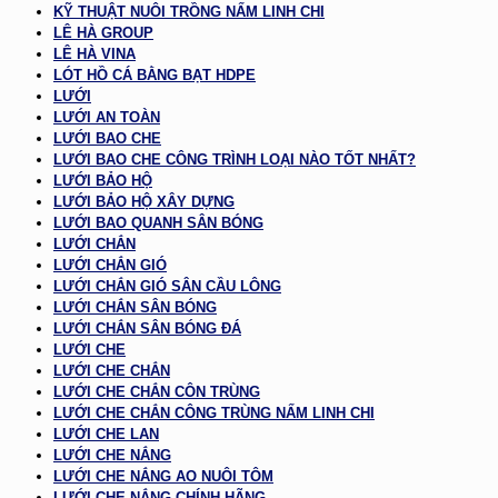
KỸ THUẬT NUÔI TRỒNG NẤM LINH CHI
LÊ HÀ GROUP
LÊ HÀ VINA
LÓT HỒ CÁ BẰNG BẠT HDPE
LƯỚI
LƯỚI AN TOÀN
LƯỚI BAO CHE
LƯỚI BAO CHE CÔNG TRÌNH LOẠI NÀO TỐT NHẤT?
LƯỚI BẢO HỘ
LƯỚI BẢO HỘ XÂY DỰNG
LƯỚI BAO QUANH SÂN BÓNG
LƯỚI CHẮN
LƯỚI CHẮN GIÓ
LƯỚI CHẮN GIÓ SÂN CẦU LÔNG
LƯỚI CHẮN SÂN BÓNG
LƯỚI CHẮN SÂN BÓNG ĐÁ
LƯỚI CHE
LƯỚI CHE CHẮN
LƯỚI CHE CHẮN CÔN TRÙNG
LƯỚI CHE CHẮN CÔNG TRÙNG NẤM LINH CHI
LƯỚI CHE LAN
LƯỚI CHE NẮNG
LƯỚI CHE NẮNG AO NUÔI TÔM
LƯỚI CHE NẮNG CHÍNH HÃNG