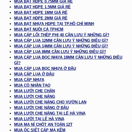
MUA BẠT HDPE 0.75MM GIÁ RẺ
MUA BẠT HDPE 1.5MM GIÁ RẺ
MUA BẠT HDPE 1MM GIÁ RẺ
MUA BẠT HDPE 2MM GIÁ RẺ
MUA BẠT NHỰA HDPE TẠI TP.HỒ CHÍ MINH
MUA BẠT NUÔI CÁ TPHCM
MUA CÁP LÕI THÉP PHI 40 CẦN LƯU Ý NHỮNG GÌ?
MUA CÁP LỤA 12MM CẦN LƯU Ý NHỮNG ĐIỀU GÌ?
MUA CÁP LỤA 14MM CẦN LƯU Ý NHỮNG ĐIỀU GÌ?
MUA CÁP LỤA 8MM CẦN LƯU Ý NHỮNG ĐIỀU GÌ?
MUA CÁP LỤA BỌC NHỰA 18MM CẦN LƯU Ý NHỮNG ĐIỀU
GÌ?
MUA CÁP LỤA BỌC NHỰA Ở ĐÂU
MUA CÁP LỤA Ở ĐÂU
MUA CÁP NHỰA
MUA CỎ NHÂN TẠO
MUA LƯỚI CHE CHẮN
MUA LƯỚI CHE NẮNG
MUA LƯỚI CHE NẮNG CHO VƯỜN LAN
MUA LƯỚI CHE NẮNG Ở ĐÂU
MUA LƯỚI CHE NẮNG TẠI LÊ HÀ VINA
MUA LƯỚI TẠI LÊ HÀ VINA
MUA MA NÍ CHỐT AN TOÀN 12T
MUA ỐC SIẾT CÁP MẠ KẼM