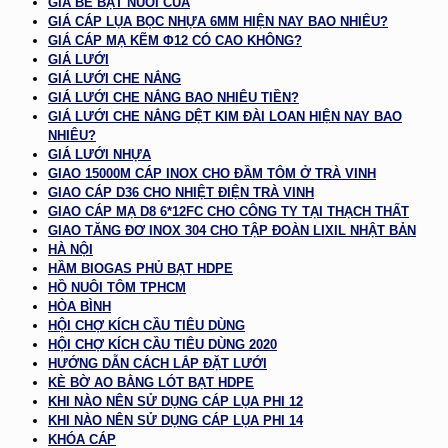
GIÁ BỂ BẠT NUÔI CUA
GIÁ CÁP LỤA BỌC NHỰA 6MM HIỆN NAY BAO NHIÊU?
GIÁ CÁP MẠ KẼM Φ12 CÓ CAO KHÔNG?
GIÁ LƯỚI
GIÁ LƯỚI CHE NẮNG
GIÁ LƯỚI CHE NẮNG BAO NHIÊU TIỀN?
GIÁ LƯỚI CHE NẮNG DỆT KIM ĐÀI LOAN HIỆN NAY BAO
NHIÊU?
GIÁ LƯỚI NHỰA
GIAO 15000M CÁP INOX CHO ĐẦM TÔM Ở TRÀ VINH
GIAO CÁP D36 CHO NHIỆT ĐIỆN TRÀ VINH
GIAO CÁP MẠ D8 6*12FC CHO CÔNG TY TẠI THẠCH THẤT
GIAO TĂNG ĐƠ INOX 304 CHO TẬP ĐOÀN LIXIL NHẬT BẢN
HÀ NỘI
HẦM BIOGAS PHỦ BẠT HDPE
HỒ NUÔI TÔM TPHCM
HÒA BÌNH
HỘI CHỢ KÍCH CẦU TIÊU DÙNG
HỘI CHỢ KÍCH CẦU TIÊU DÙNG 2020
HƯỚNG DẪN CÁCH LẮP ĐẶT LƯỚI
KÈ BỜ AO BẰNG LÓT BẠT HDPE
KHI NÀO NÊN SỬ DỤNG CÁP LỤA PHI 12
KHI NÀO NÊN SỬ DỤNG CÁP LỤA PHI 14
KHÓA CÁP