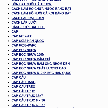
BỒN BẠT NUÔI CÁ TPHCM
CÁCH LÀM HỒ CHỨA NƯỚC BẰNG BẠT
CÁCH LÀM HỒ NUÔI CÁ KOI BẰNG BẠT
CÁCH LẮP ĐẶT LƯỚI
CÁCH LẮP LƯỚI
CĂNG LƯỚI BAO CHE
CÁP
CÁP 6X12+FC
CÁP 6X36 HÀN QUỐC
CÁP 6X36+IWRC
CÁP BỌC NHỰA
CÁP BỌC NHỰA 150M
CÁP BỌC NHỰA BẤM CHÌ
CÁP BỌC NHỰA BẤM ỐNG NHÔM ĐEN
CÁP BỌC NHỰA CHẤT LƯỢNG CAO
CÁP BỌC NHỰA D12 6*19FC HÀN QUỐC
CÁP CẨU
CÁP CẨU HÀNG
CÁP CẦU TREO
CÁP CẨU TRỤC
CÁP CẨU TRỤC 35×7
CÁP CẨU TRỤC 6 × 36
CÁP CẨU TRỤC 6 × 37