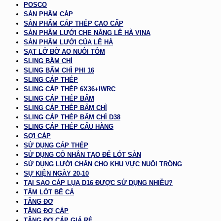
POSCO
SẢN PHẨM CÁP
SẢN PHẨM CÁP THÉP CAO CẤP
SẢN PHẨM LƯỚI CHE NẮNG LÊ HÀ VINA
SẢN PHẨM LƯỚI CỦA LÊ HÀ
SẠT LỞ BỜ AO NUÔI TÔM
SLING BẤM CHÌ
SLING BẤM CHÌ PHI 16
SLING CÁP THÉP
SLING CÁP THÉP 6X36+IWRC
SLING CÁP THÉP BẤM
SLING CÁP THÉP BẤM CHÌ
SLING CÁP THÉP BẤM CHÌ D38
SLING CÁP THÉP CẨU HÀNG
SỢI CÁP
SỬ DỤNG CÁP THÉP
SỬ DỤNG CỎ NHÂN TẠO ĐỂ LÓT SÀN
SỬ DỤNG LƯỚI CHẮN CHO KHU VỰC NUÔI TRỒNG
SỰ KIỆN NGÀY 20-10
TẠI SAO CÁP LỤA D16 ĐƯỢC SỬ DỤNG NHIỀU?
TẤM LÓT BỂ CÁ
TĂNG ĐƠ
TĂNG ĐƠ CÁP
TĂNG ĐƠ CÁP GIÁ RẺ