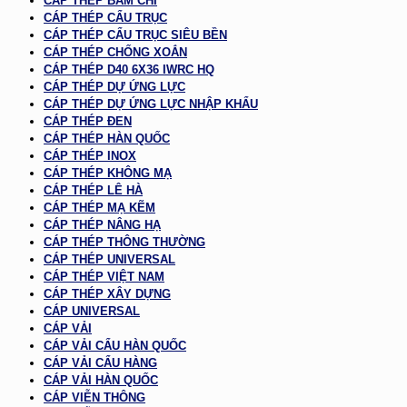
CÁP THÉP BẤM CHÌ
CÁP THÉP CẨU TRỤC
CÁP THÉP CẨU TRỤC SIÊU BỀN
CÁP THÉP CHỐNG XOẮN
CÁP THÉP D40 6X36 IWRC HQ
CÁP THÉP DỰ ỨNG LỰC
CÁP THÉP DỰ ỨNG LỰC NHẬP KHẨU
CÁP THÉP ĐEN
CÁP THÉP HÀN QUỐC
CÁP THÉP INOX
CÁP THÉP KHÔNG MẠ
CÁP THÉP LÊ HÀ
CÁP THÉP MẠ KẼM
CÁP THÉP NÂNG HẠ
CÁP THÉP THÔNG THƯỜNG
CÁP THÉP UNIVERSAL
CÁP THÉP VIỆT NAM
CÁP THÉP XÂY DỰNG
CÁP UNIVERSAL
CÁP VẢI
CÁP VẢI CẨU HÀN QUỐC
CÁP VẢI CẨU HÀNG
CÁP VẢI HÀN QUỐC
CÁP VIỄN THÔNG