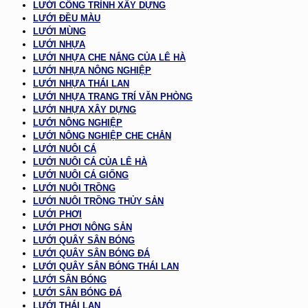
LƯỚI CÔNG TRÌNH XÂY DỰNG
LƯỚI ĐỀU MÀU
LƯỚI MÙNG
LƯỚI NHỰA
LƯỚI NHỰA CHE NẮNG CỦA LÊ HÀ
LƯỚI NHỰA NÔNG NGHIỆP
LƯỚI NHỰA THÁI LAN
LƯỚI NHỰA TRANG TRÍ VĂN PHÒNG
LƯỚI NHỰA XÂY DỰNG
LƯỚI NÔNG NGHIỆP
LƯỚI NÔNG NGHIỆP CHE CHẮN
LƯỚI NUÔI CÁ
LƯỚI NUÔI CÁ CỦA LÊ HÀ
LƯỚI NUÔI CÁ GIỐNG
LƯỚI NUÔI TRỒNG
LƯỚI NUÔI TRỒNG THỦY SẢN
LƯỚI PHƠI
LƯỚI PHƠI NÔNG SẢN
LƯỚI QUÂY SÂN BÓNG
LƯỚI QUÂY SÂN BÓNG ĐÁ
LƯỚI QUÂY SÂN BÓNG THÁI LAN
LƯỚI SÂN BÓNG
LƯỚI SÂN BÓNG ĐÁ
LƯỚI THÁI LAN