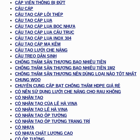
CÁP VIỄN THÔNG BỊ ĐỨT
CẨU CÁP
CẤU TẠO CÁP LÕI THÉP
CẤU TẠO CÁP LỤA
CẤU TẠO CÁP LỤA BỌC NHỰA
CẤU TẠO CÁP LỤA CẨU TRỤC
CẤU TẠO CÁP LỤA INOX 304
CẤU TẠO CÁP MẠ KẼM
CẤU TẠO LƯỚI CHE NẮNG
CẦU TREO DÂN SINH
CHỐNG THẤM SÂN THƯỢNG BAO NHIÊU TIỀN
CHỐNG THẤM SÂN THƯỢNG BAO NHIÊU TIỀN 1M2
CHỐNG THẤM SÂN THƯỢNG NÊN DÙNG LOẠI NÀO TỐT NHẤT
CHUNG WOO
CHUYÊN CUNG CẤP BẠT CHỐNG THẤM HDPE GIÁ RẺ
CÓ NÊN SỬ DỤNG LƯỚI CHE NẮNG CHO RAU KHÔNG
CỎ NHÂN TẠO
CỎ NHÂN TẠO CỦA LÊ HÀ VINA
CỎ NHÂN TẠO LÊ HÀ VINA
CỎ NHÂN TẠO ỐP TƯỜNG
CỎ NHÂN TẠO ỐP TƯỜNG TRANG TRÍ
CỎ NHỰA
CỎ NHỰA CHẤT LƯỢNG CAO
CỎ ỐP TƯỜNG