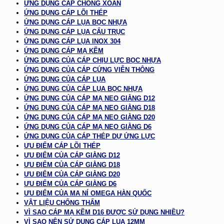
ỨNG DỤNG CÁP CHỐNG XOẮN
ỨNG DỤNG CÁP LÕI THÉP
ỨNG DỤNG CÁP LỤA BỌC NHỰA
ỨNG DỤNG CÁP LỤA CẨU TRỤC
ỨNG DỤNG CÁP LỤA INOX 304
ỨNG DỤNG CÁP MẠ KẼM
ỨNG DỤNG CỦA CÁP CHỊU LỰC BỌC NHỰA
ỨNG DỤNG CỦA CÁP CỨNG VIỄN THÔNG
ỨNG DỤNG CỦA CÁP LỤA
ỨNG DỤNG CỦA CÁP LỤA BỌC NHỰA
ỨNG DỤNG CỦA CÁP MẠ NEO GIẰNG D12
ỨNG DỤNG CỦA CÁP MẠ NEO GIẰNG D18
ỨNG DỤNG CỦA CÁP MẠ NEO GIẰNG D20
ỨNG DỤNG CỦA CÁP MẠ NEO GIẰNG D6
ỨNG DỤNG CỦA CÁP THÉP DỰ ỨNG LỰC
ƯU ĐIỂM CÁP LÕI THÉP
ƯU ĐIỂM CỦA CÁP GIẰNG D12
ƯU ĐIỂM CỦA CÁP GIẰNG D18
ƯU ĐIỂM CỦA CÁP GIẰNG D20
ƯU ĐIỂM CỦA CÁP GIẰNG D6
ƯU ĐIỂM CỦA MA NÍ OMEGA HÀN QUỐC
VẬT LIỆU CHỐNG THẤM
VÌ SAO CÁP MẠ KẼM D16 ĐƯỢC SỬ DỤNG NHIỀU?
VÌ SAO NÊN SỬ DỤNG CÁP LỤA 12MM