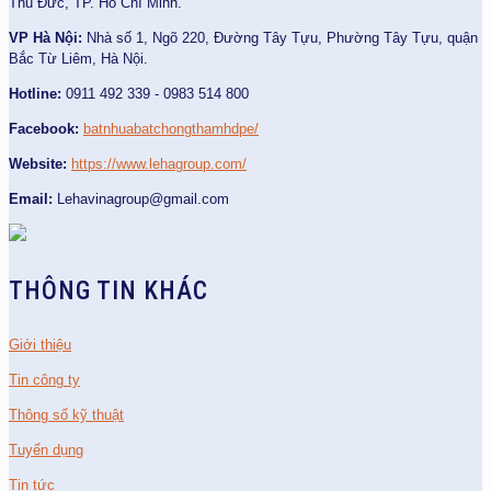
Thủ Đức, TP. Hồ Chí Minh.
VP Hà Nội:
Nhà số 1, Ngõ 220, Đường Tây Tựu, Phường Tây Tựu, quận
Bắc Từ Liêm, Hà Nội.
Hotline:
0911 492 339 - 0983 514 800
Facebook:
batnhuabatchongthamhdpe/
Website:
https://www.lehagroup.com/
Email:
Lehavinagroup@gmail.com
THÔNG TIN KHÁC
Giới thiệu
Tin công ty
Thông số kỹ thuật
Tuyển dụng
Tin tức