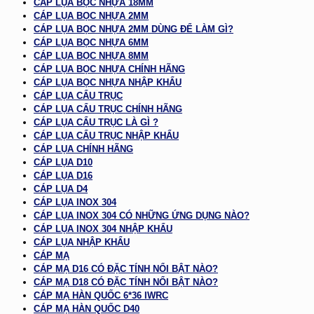
CÁP LỤA BỌC NHỰA 18MM
CÁP LỤA BỌC NHỰA 2MM
CÁP LỤA BỌC NHỰA 2MM DÙNG ĐỂ LÀM GÌ?
CÁP LỤA BỌC NHỰA 6MM
CÁP LỤA BỌC NHỰA 8MM
CÁP LỤA BỌC NHỰA CHÍNH HÃNG
CÁP LỤA BỌC NHỰA NHẬP KHẨU
CÁP LỤA CẨU TRỤC
CÁP LỤA CẨU TRỤC CHÍNH HÃNG
CÁP LỤA CẨU TRỤC LÀ GÌ ?
CÁP LỤA CẨU TRỤC NHẬP KHẨU
CÁP LỤA CHÍNH HÃNG
CÁP LỤA D10
CÁP LỤA D16
CÁP LỤA D4
CÁP LỤA INOX 304
CÁP LỤA INOX 304 CÓ NHỮNG ỨNG DỤNG NÀO?
CÁP LỤA INOX 304 NHẬP KHẨU
CÁP LỤA NHẬP KHẨU
CÁP MẠ
CÁP MẠ D16 CÓ ĐẶC TÍNH NỔI BẬT NÀO?
CÁP MẠ D18 CÓ ĐẶC TÍNH NỔI BẬT NÀO?
CÁP MẠ HÀN QUỐC 6*36 IWRC
CÁP MẠ HÀN QUỐC D40