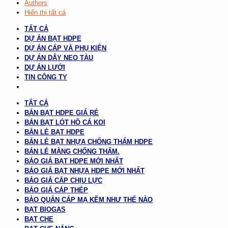
Authors
Hiển thị tất cả
TẤT CẢ
DỰ ÁN BẠT HDPE
DỰ ÁN CÁP VÀ PHỤ KIỆN
DỰ ÁN DÂY NEO TÀU
DỰ ÁN LƯỚI
TIN CÔNG TY
TẤT CẢ
BÁN BẠT HDPE GIÁ RẺ
BÁN BẠT LÓT HỒ CÁ KOI
BÁN LẺ BẠT HDPE
BÁN LẺ BẠT NHỰA CHỐNG THẤM HDPE
BÁN LẺ MÀNG CHỐNG THẤM.
BÁO GIÁ BẠT HDPE MỚI NHẤT
BÁO GIÁ BẠT NHỰA HDPE MỚI NHẤT
BÁO GIÁ CÁP CHỊU LỰC
BÁO GIÁ CÁP THÉP
BẢO QUẢN CÁP MẠ KẼM NHƯ THẾ NÀO
BẠT BIOGAS
BẠT CHE