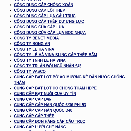
CÔNG DỤNG CÁP CHỐNG XOẮN
CÔNG DỤNG CÁP LÕI THÉP
CÔNG DỤNG CÁP LỤA CẨU TRỤC
CÔNG DỤNG CÁP THÉP DỰ ỨNG LỰC
CÔNG DỤNG CỦA CÁP LỤA
CÔNG DỤNG CỦA CÁP LỤA BỌC NHỰA
CÔNG TY BENET MEDIA
CÔNG TY BONG AN
CÔNG TY LÊ HÀ VINA
CÔNG TY LÊ HÀ VINA SLING CÁP THÉP BẤM
CÔNG TY TNHH LÊ HÀ VINA
CÔNG TY TRI ÂN ĐỘI NGŨ NHÂN SỰ
CÔNG TY VASCO
CUNG CẤP BẠT LÓT BỜ AO MƯƠNG KÈ DẪN NƯỚC CHỐNG
THẤM
CUNG CẤP BẠT LÓT HỒ CHỐNG THẤM HDPE
CUNG CẤP BẠT NUÔI CUA UY TÍN
CUNG CẤP CÁP D46
CUNG CẤP CÁP HÀN QUỐC 6*36 PHI 53
CUNG CẤP CÁP HÀN QUỐC D40
CUNG CẤP CÁP THÉP
CUNG CẤP ĐƠN HÀNG CÁP CẨU TRỤC
CUNG CẤP LƯỚI CHE NẮNG