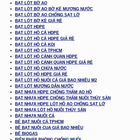
BẠT LÓT BỜ AO
BẠT LÓT BỜ AO BỜ KÈ MƯƠNG NƯỚC
BẠT LÓT BỜ AO CHỐNG SẠT LỞ
BẠT LÓT BỜ KÈ GIÁ RẺ
BẠT LÓT HDPE
BẠT LÓT HỒ CÁ HDPE
BẠT LÓT HỒ CÁ HDPE GIÁ RẺ
BẠT LÓT HỒ CÁ KOI
BẠT LÓT HỒ CÁ TPHCM
BẠT LÓT HỒ CẢNH QUAN HDPE
BẠT LÓT HỒ CẢNH QUAN HDPE GIÁ RẺ
BẠT LÓT HỒ CHỨA NƯỚC
BẠT LÓT HỒ HDPE GIÁ RẺ
BẠT LÓT HỒ NUÔI CÁ GIÁ BAO NHIÊU M2
BẠT LÓT MƯƠNG DẪN NƯỚC
BẠT NHỰA HDPE CHỐNG THẤM AO HỒ
BẠT NHỰA HDPE CHỐNG THẤM NUÔI THỦY SẢN
BẠT NHỰA HDPE LÓT HỒ AO CHỐNG SẠT LỞ
BẠT NHỰA LÓT HỒ NUÔI THỦY SẢN
BẠT NHỰA NUÔI CÁ
BỂ BẠT NUÔI CÁ TPHCM
BỂ BẠT NUÔI CUA GIÁ BAO NHIÊU
BỂ BIOGAS
BIỆN PHÁP PHÒNG CHỐNG MUỖI