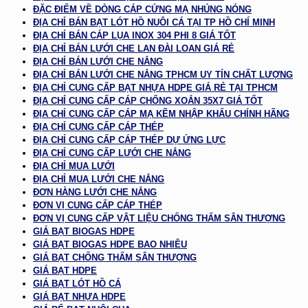
ĐẶC ĐIỂM VỀ DÒNG CÁP CỨNG MẠ NHÚNG NÓNG
ĐỊA CHỈ BÁN BẠT LÓT HỒ NUÔI CÁ TẠI TP HỒ CHÍ MINH
ĐỊA CHỈ BÁN CÁP LỤA INOX 304 PHI 8 GIÁ TỐT
ĐỊA CHỈ BÁN LƯỚI CHE LAN ĐÀI LOAN GIÁ RẺ
ĐỊA CHỈ BÁN LƯỚI CHE NẮNG
ĐỊA CHỈ BÁN LƯỚI CHE NẮNG TPHCM UY TÍN CHẤT LƯỢNG
ĐỊA CHỈ CUNG CẤP BẠT NHỰA HDPE GIÁ RẺ TẠI TPHCM
ĐỊA CHỈ CUNG CẤP CÁP CHỐNG XOẮN 35X7 GIÁ TỐT
ĐỊA CHỈ CUNG CẤP CÁP MẠ KẼM NHẬP KHẨU CHÍNH HÃNG
ĐỊA CHỈ CUNG CẤP CÁP THÉP
ĐỊA CHỈ CUNG CẤP CÁP THÉP DỰ ỨNG LỰC
ĐỊA CHỈ CUNG CẤP LƯỚI CHE NẮNG
ĐỊA CHỈ MUA LƯỚI
ĐỊA CHỈ MUA LƯỚI CHE NẮNG
ĐƠN HÀNG LƯỚI CHE NẮNG
ĐƠN VỊ CUNG CẤP CÁP THÉP
ĐƠN VỊ CUNG CẤP VẬT LIỆU CHỐNG THẤM SÂN THƯỢNG
GIÁ BẠT BIOGAS HDPE
GIÁ BẠT BIOGAS HDPE BAO NHIÊU
GIÁ BẠT CHỐNG THẤM SÂN THƯỢNG
GIÁ BẠT HDPE
GIÁ BẠT LÓT HỒ CÁ
GIÁ BẠT NHỰA HDPE