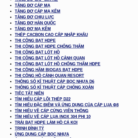
TĂNG ĐƠ CÁP MẠ
TĂNG ĐƠ CÁP MẠ KẼM
TĂNG ĐƠ CHỊU LỰC
TĂNG ĐƠ HÀN QUỐC
TĂNG ĐƠ MẠ KẼM
THÉP CACBON CAO CẤP NHẬP KHẨU
THI CÔNG BẠT HDPE
THI CÔNG BẠT HDPE CHỐNG THẤM
THI CÔNG BẠT LÓT HỒ
THI CÔNG BẠT LÓT HỒ CẢNH QUAN
THI CÔNG BẠT LÓT HỒ CHỐNG THẤM HDPE
THI CÔNG HẦM BIOGAS BẠT HDPE
THI CÔNG HỒ CẢNH QUAN RESORT
THÔNG SỐ KĨ THUẬT CÁP BỌC NHỰA D6
THÔNG SỐ KĨ THUẬT CÁP CHỐNG XOẮN
TIỆC TẤT NIÊN
TÌM HIỂU CÁP LÕI THÉP D22
TÌM HIỂU ĐẶC ĐIỂM VÀ ỨNG DỤNG CỦA CÁP LỤA Φ8
TÌM HIỂU VỀ CÁP CỨNG VIỄN THÔNG
TÌM HIỂU VỀ CÁP LỤA INOX 304 PHI 10
TRẢI BẠT HDPE LÀM HỒ CÁ KOI
TRỊNH ĐÌNH TÝ
ỨNG DỤNG CÁP BỌC NHỰA