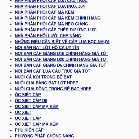
NHÀ PHÂN PHỐI CÁP LỤA CẨU TRỤC
NHÀ PHÂN PHỐI CÁP LỤA INOX 304
NHÀ PHÂN PHỐI CÁP MẠ KẼM
NHÀ PHÂN PHỐI CÁP MẠ KẼM CHÍNH HÃNG
NHÀ PHÂN PHỐI CÁP MẠ NEO GIẰNG
NHÀ PHÂN PHỐI CÁP THÉP DỰ ỨNG LỰC
NHÀ PHÂN PHỐI LƯỚI CHE NẮNG
NHỮNG ĐIỀU CẦN BIẾT VỀ CÁP LỤA BỌC NHỰA
NƠI BÁN BẠT LÓT HỒ CÁ UY TÍN
NƠI BÁN CÁP GIẰNG D18 CHÍNH HÃNG GIÁ TỐT
NƠI BÁN CÁP GIẰNG D20 CHÍNH HÃNG GIÁ TỐT
NƠI BÁN CÁP GIẰNG D6 CHÍNH HÃNG GIÁ TỐT
NƠI BÁN CÁP LỤA CẨU TRỤC GIÁ TỐT
NUÔI CÁ KOI TRONG BỂ BẠT
NUÔI CUA BẰNG BẠT LÓT HDPE
NUÔI CUA ĐỒNG TRONG BỂ BẠT HDPE
ỐC SIẾT CÁP
ỐC SIẾT CÁP D6
ỐC SIẾT CÁP MẠ KẼM
ỐC XIẾT
ỐC XIẾT CÁP
ỐC XIẾT CÁP MẠ KẼM
PHỤ KIỆN CÁP
PHƯƠNG PHÁP CHỐNG NẮNG