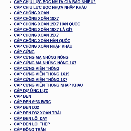
CÁP CHỊU LỰC BỌC NHỰA GIÁ BAO NHIÊU?
CÁP CHỊU LỰC BỌC NHỰA NHẬP KHẨU
CÁP CHỐNG XOẮN
CÁP CHỐNG XOẮN 19X7
CÁP CHỐNG XOẮN 19X7 HÀN QUỐC
CÁP CHỐNG XOẮN 19X7 LÀ GÌ?
CÁP CHỐNG XOẮN 35X7
CÁP CHỐNG XOẮN HÀN QUỐC
CÁP CHỐNG XOẮN NHẬP KHẨU
CÁP CỨNG
CÁP CỨNG MẠ NHÚNG NÓNG
CÁP CỨNG MẠ NHÚNG NÓNG 1X7
CÁP CỨNG VIỄN THÔNG
CÁP CỨNG VIỄN THÔNG 1X19
CÁP CỨNG VIỄN THÔNG 1X7
CÁP CỨNG VIỄN THÔNG NHẬP KHẨU
CÁP DỰ ỨNG LỰC
CÁP ĐEN
CÁP ĐEN 6*36 IWRC
CÁP ĐEN D32
CÁP ĐEN D32 XOẮN TRÁI
CÁP ĐEN LÕI ĐAY
CÁP ĐEN LÕI THÉP
CÁP ĐỒNG TRẦN