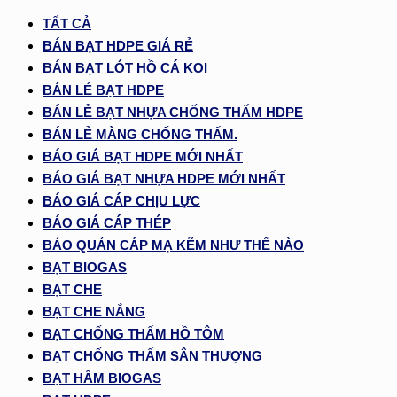
TẤT CẢ
BÁN BẠT HDPE GIÁ RẺ
BÁN BẠT LÓT HỒ CÁ KOI
BÁN LẺ BẠT HDPE
BÁN LẺ BẠT NHỰA CHỐNG THẤM HDPE
BÁN LẺ MÀNG CHỐNG THẤM.
BÁO GIÁ BẠT HDPE MỚI NHẤT
BÁO GIÁ BẠT NHỰA HDPE MỚI NHẤT
BÁO GIÁ CÁP CHỊU LỰC
BÁO GIÁ CÁP THÉP
BẢO QUẢN CÁP MẠ KẼM NHƯ THẾ NÀO
BẠT BIOGAS
BẠT CHE
BẠT CHE NẮNG
BẠT CHỐNG THẤM HỒ TÔM
BẠT CHỐNG THẤM SÂN THƯỢNG
BẠT HẦM BIOGAS