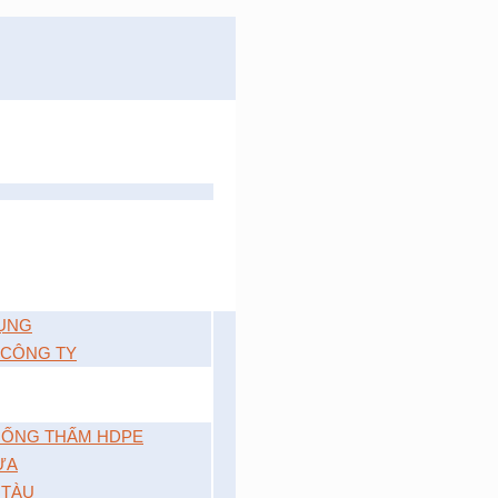
ỤNG
 CÔNG TY
ỐNG THẤM HDPE
ỰA
 TÀU