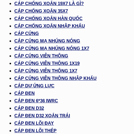
CÁP CHỐNG XOẮN 19X7 LÀ GÌ?
CÁP CHỐNG XOẮN 35X7
CÁP CHỐNG XOẮN HÀN QUỐC
CÁP CHỐNG XOẮN NHẬP KHẨU
CÁP CỨNG
CÁP CỨNG MẠ NHÚNG NÓNG
CÁP CỨNG MẠ NHÚNG NÓNG 1X7
CÁP CỨNG VIỄN THÔNG
CÁP CỨNG VIỄN THÔNG 1X19
CÁP CỨNG VIỄN THÔNG 1X7
CÁP CỨNG VIỄN THÔNG NHẬP KHẨU
CÁP DỰ ỨNG LỰC
CÁP ĐEN
CÁP ĐEN 6*36 IWRC
CÁP ĐEN D32
CÁP ĐEN D32 XOẮN TRÁI
CÁP ĐEN LÕI ĐAY
CÁP ĐEN LÕI THÉP