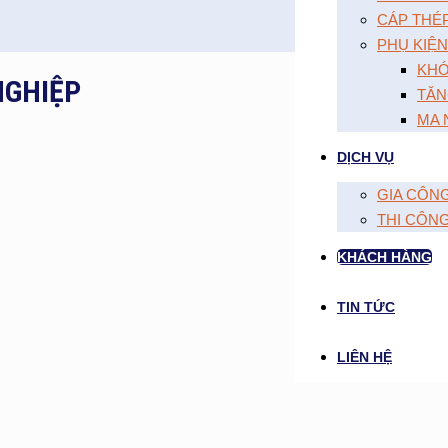
CÁP THÉ
PHỤ KIỆN
KHÓ
NGHIỆP
TĂN
MA 
DỊCH VỤ
GIA CÔN
THI CÔN
KHÁCH HÀNG
TIN TỨC
LIÊN HỆ