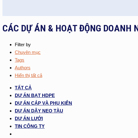
CÁC DỰ ÁN & HOẠT ĐỘNG DOANH 
Filter by
Chuyên mục
Tags
Authors
Hiển thị tất cả
TẤT CẢ
DỰ ÁN BẠT HDPE
DỰ ÁN CÁP VÀ PHỤ KIỆN
DỰ ÁN DÂY NEO TÀU
DỰ ÁN LƯỚI
TIN CÔNG TY