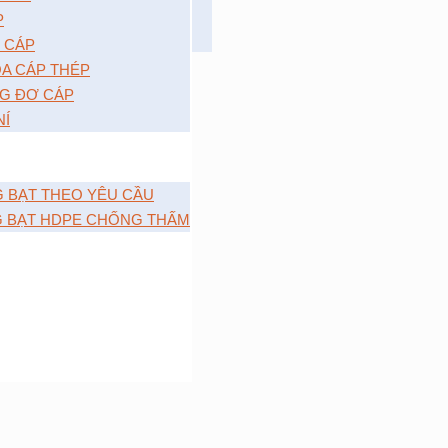
P
 CÁP
A CÁP THÉP
G ĐƠ CÁP
NÍ
G BẠT THEO YÊU CẦU
G BẠT HDPE CHỐNG THẤM