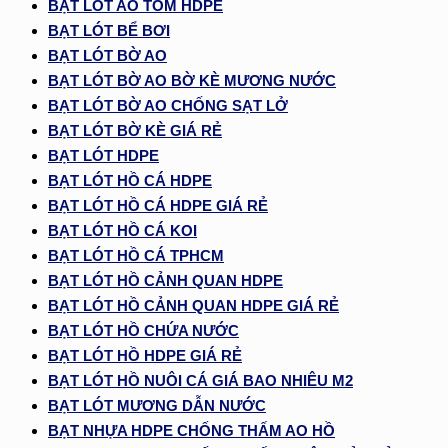
BẠT LÓT AO TÔM HDPE
BẠT LÓT BỂ BƠI
BẠT LÓT BỜ AO
BẠT LÓT BỜ AO BỜ KÈ MƯƠNG NƯỚC
BẠT LÓT BỜ AO CHỐNG SẠT LỞ
BẠT LÓT BỜ KÈ GIÁ RẺ
BẠT LÓT HDPE
BẠT LÓT HỒ CÁ HDPE
BẠT LÓT HỒ CÁ HDPE GIÁ RẺ
BẠT LÓT HỒ CÁ KOI
BẠT LÓT HỒ CÁ TPHCM
BẠT LÓT HỒ CẢNH QUAN HDPE
BẠT LÓT HỒ CẢNH QUAN HDPE GIÁ RẺ
BẠT LÓT HỒ CHỨA NƯỚC
BẠT LÓT HỒ HDPE GIÁ RẺ
BẠT LÓT HỒ NUÔI CÁ GIÁ BAO NHIÊU M2
BẠT LÓT MƯƠNG DẪN NƯỚC
BẠT NHỰA HDPE CHỐNG THẤM AO HỒ