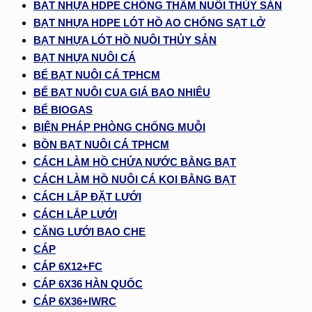
BẠT NHỰA HDPE CHỐNG THẤM NUÔI THỦY SẢN
BẠT NHỰA HDPE LÓT HỒ AO CHỐNG SẠT LỞ
BẠT NHỰA LÓT HỒ NUÔI THỦY SẢN
BẠT NHỰA NUÔI CÁ
BỂ BẠT NUÔI CÁ TPHCM
BỂ BẠT NUÔI CUA GIÁ BAO NHIÊU
BỂ BIOGAS
BIỆN PHÁP PHÒNG CHỐNG MUỖI
BỒN BẠT NUÔI CÁ TPHCM
CÁCH LÀM HỒ CHỨA NƯỚC BẰNG BẠT
CÁCH LÀM HỒ NUÔI CÁ KOI BẰNG BẠT
CÁCH LẮP ĐẶT LƯỚI
CÁCH LẮP LƯỚI
CĂNG LƯỚI BAO CHE
CÁP
CÁP 6X12+FC
CÁP 6X36 HÀN QUỐC
CÁP 6X36+IWRC