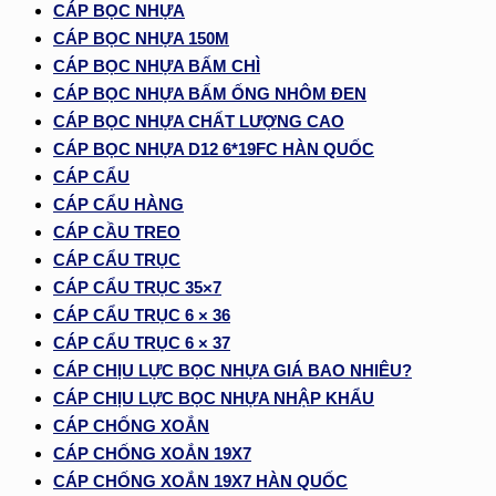
CÁP BỌC NHỰA
CÁP BỌC NHỰA 150M
CÁP BỌC NHỰA BẤM CHÌ
CÁP BỌC NHỰA BẤM ỐNG NHÔM ĐEN
CÁP BỌC NHỰA CHẤT LƯỢNG CAO
CÁP BỌC NHỰA D12 6*19FC HÀN QUỐC
CÁP CẨU
CÁP CẨU HÀNG
CÁP CẦU TREO
CÁP CẨU TRỤC
CÁP CẨU TRỤC 35×7
CÁP CẨU TRỤC 6 × 36
CÁP CẨU TRỤC 6 × 37
CÁP CHỊU LỰC BỌC NHỰA GIÁ BAO NHIÊU?
CÁP CHỊU LỰC BỌC NHỰA NHẬP KHẨU
CÁP CHỐNG XOẮN
CÁP CHỐNG XOẮN 19X7
CÁP CHỐNG XOẮN 19X7 HÀN QUỐC