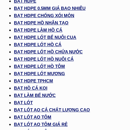
BẠT HDPE
BẠT HDPE 0.5MM GIÁ BAO NHIÊU
BẠT HDPE CHỐNG XÓI MÒN
BẠT HDPE HỒ NHÂN TẠO
BẠT HDPE LÀM HỒ CÁ
BẠT HDPE LÓT BỂ NUÔI CUA
BẠT HDPE LÓT HỒ CÁ
BẠT HDPE LÓT HỒ CHỨA NƯỚC
BẠT HDPE LÓT HỒ NUÔI CÁ
BẠT HDPE LÓT HỒ TÔM
BẠT HDPE LÓT MƯƠNG
BẠT HDPE TPHCM
BẠT HỒ CÁ KOI
BẠT LÀM BỂ NƯỚC
BẠT LÓT
BẠT LÓT AO CÁ CHẤT LƯỢNG CAO
BẠT LÓT AO TÔM
BẠT LÓT AO TÔM GIÁ RẺ