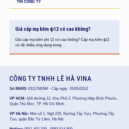
TIN CÔNG TY
Giá cáp mạ kẽm ϕ12 có cao không?
Giá cáp mạ kẽm phi 12 có cao không? Cáp mạ kẽm ϕ12
có rất nhiều ứng dụng trong
…
CÔNG TY TNHH LÊ HÀ VINA
Số ĐKKD:
0311768394 - Cấp ngày: 03/05/2012
VP HCM:
42A đường 12, Khu Phố 2, Phường Hiệp Bình Phước,
Quận Thủ Đức, TP. Hồ Chí Minh.
VP Hà Nội:
Nhà số 1, Ngõ 220, Đường Tây Tựu, Phường Tây
Tựu, quận Bắc Từ Liêm, Hà Nội.
Hotline:
0911 492 339 - 0983 514 800