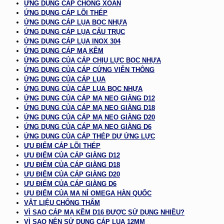
ỨNG DỤNG CÁP CHỐNG XOẮN
ỨNG DỤNG CÁP LÕI THÉP
ỨNG DỤNG CÁP LỤA BỌC NHỰA
ỨNG DỤNG CÁP LỤA CẨU TRỤC
ỨNG DỤNG CÁP LỤA INOX 304
ỨNG DỤNG CÁP MẠ KẼM
ỨNG DỤNG CỦA CÁP CHỊU LỰC BỌC NHỰA
ỨNG DỤNG CỦA CÁP CỨNG VIỄN THÔNG
ỨNG DỤNG CỦA CÁP LỤA
ỨNG DỤNG CỦA CÁP LỤA BỌC NHỰA
ỨNG DỤNG CỦA CÁP MẠ NEO GIẰNG D12
ỨNG DỤNG CỦA CÁP MẠ NEO GIẰNG D18
ỨNG DỤNG CỦA CÁP MẠ NEO GIẰNG D20
ỨNG DỤNG CỦA CÁP MẠ NEO GIẰNG D6
ỨNG DỤNG CỦA CÁP THÉP DỰ ỨNG LỰC
ƯU ĐIỂM CÁP LÕI THÉP
ƯU ĐIỂM CỦA CÁP GIẰNG D12
ƯU ĐIỂM CỦA CÁP GIẰNG D18
ƯU ĐIỂM CỦA CÁP GIẰNG D20
ƯU ĐIỂM CỦA CÁP GIẰNG D6
ƯU ĐIỂM CỦA MA NÍ OMEGA HÀN QUỐC
VẬT LIỆU CHỐNG THẤM
VÌ SAO CÁP MẠ KẼM D16 ĐƯỢC SỬ DỤNG NHIỀU?
VÌ SAO NÊN SỬ DỤNG CÁP LỤA 12MM