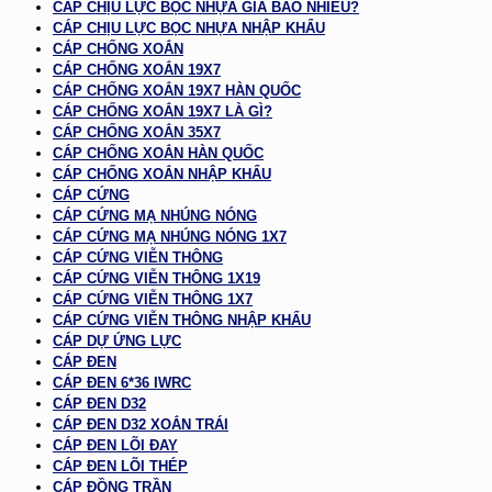
CÁP CHỊU LỰC BỌC NHỰA GIÁ BAO NHIÊU?
CÁP CHỊU LỰC BỌC NHỰA NHẬP KHẨU
CÁP CHỐNG XOẮN
CÁP CHỐNG XOẮN 19X7
CÁP CHỐNG XOẮN 19X7 HÀN QUỐC
CÁP CHỐNG XOẮN 19X7 LÀ GÌ?
CÁP CHỐNG XOẮN 35X7
CÁP CHỐNG XOẮN HÀN QUỐC
CÁP CHỐNG XOẮN NHẬP KHẨU
CÁP CỨNG
CÁP CỨNG MẠ NHÚNG NÓNG
CÁP CỨNG MẠ NHÚNG NÓNG 1X7
CÁP CỨNG VIỄN THÔNG
CÁP CỨNG VIỄN THÔNG 1X19
CÁP CỨNG VIỄN THÔNG 1X7
CÁP CỨNG VIỄN THÔNG NHẬP KHẨU
CÁP DỰ ỨNG LỰC
CÁP ĐEN
CÁP ĐEN 6*36 IWRC
CÁP ĐEN D32
CÁP ĐEN D32 XOẮN TRÁI
CÁP ĐEN LÕI ĐAY
CÁP ĐEN LÕI THÉP
CÁP ĐỒNG TRẦN