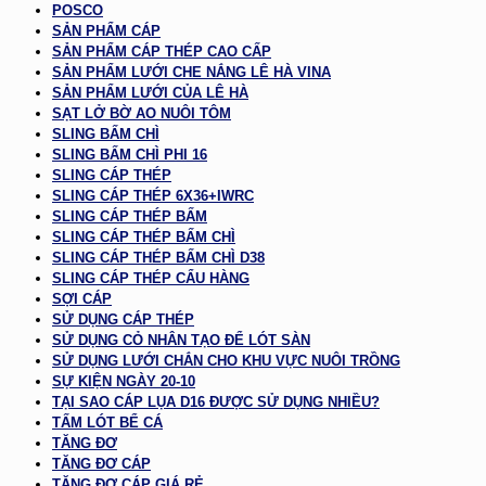
POSCO
SẢN PHẨM CÁP
SẢN PHẨM CÁP THÉP CAO CẤP
SẢN PHẨM LƯỚI CHE NẮNG LÊ HÀ VINA
SẢN PHẨM LƯỚI CỦA LÊ HÀ
SẠT LỞ BỜ AO NUÔI TÔM
SLING BẤM CHÌ
SLING BẤM CHÌ PHI 16
SLING CÁP THÉP
SLING CÁP THÉP 6X36+IWRC
SLING CÁP THÉP BẤM
SLING CÁP THÉP BẤM CHÌ
SLING CÁP THÉP BẤM CHÌ D38
SLING CÁP THÉP CẨU HÀNG
SỢI CÁP
SỬ DỤNG CÁP THÉP
SỬ DỤNG CỎ NHÂN TẠO ĐỂ LÓT SÀN
SỬ DỤNG LƯỚI CHẮN CHO KHU VỰC NUÔI TRỒNG
SỰ KIỆN NGÀY 20-10
TẠI SAO CÁP LỤA D16 ĐƯỢC SỬ DỤNG NHIỀU?
TẤM LÓT BỂ CÁ
TĂNG ĐƠ
TĂNG ĐƠ CÁP
TĂNG ĐƠ CÁP GIÁ RẺ