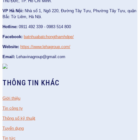
Thủ Đức, TP. Hồ Chí Minh.
VP Hà Nội:
Nhà số 1, Ngõ 220, Đường Tây Tựu, Phường Tây Tựu, quận
Bắc Từ Liêm, Hà Nội.
Hotline:
0911 492 339 - 0983 514 800
Facebook:
batnhuabatchongthamhdpe/
Website:
https://www.lehagroup.com/
Email:
Lehavinagroup@gmail.com
THÔNG TIN KHÁC
Giới thiệu
Tin công ty
Thông số kỹ thuật
Tuyển dụng
Tin tức