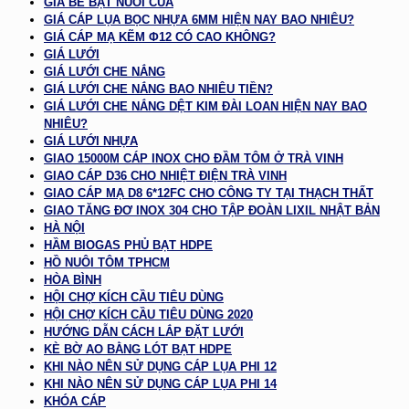
GIÁ BỂ BẠT NUÔI CUA
GIÁ CÁP LỤA BỌC NHỰA 6MM HIỆN NAY BAO NHIÊU?
GIÁ CÁP MẠ KẼM Φ12 CÓ CAO KHÔNG?
GIÁ LƯỚI
GIÁ LƯỚI CHE NẮNG
GIÁ LƯỚI CHE NẮNG BAO NHIÊU TIỀN?
GIÁ LƯỚI CHE NẮNG DỆT KIM ĐÀI LOAN HIỆN NAY BAO
NHIÊU?
GIÁ LƯỚI NHỰA
GIAO 15000M CÁP INOX CHO ĐẦM TÔM Ở TRÀ VINH
GIAO CÁP D36 CHO NHIỆT ĐIỆN TRÀ VINH
GIAO CÁP MẠ D8 6*12FC CHO CÔNG TY TẠI THẠCH THẤT
GIAO TĂNG ĐƠ INOX 304 CHO TẬP ĐOÀN LIXIL NHẬT BẢN
HÀ NỘI
HẦM BIOGAS PHỦ BẠT HDPE
HỒ NUÔI TÔM TPHCM
HÒA BÌNH
HỘI CHỢ KÍCH CẦU TIÊU DÙNG
HỘI CHỢ KÍCH CẦU TIÊU DÙNG 2020
HƯỚNG DẪN CÁCH LẮP ĐẶT LƯỚI
KÈ BỜ AO BẰNG LÓT BẠT HDPE
KHI NÀO NÊN SỬ DỤNG CÁP LỤA PHI 12
KHI NÀO NÊN SỬ DỤNG CÁP LỤA PHI 14
KHÓA CÁP