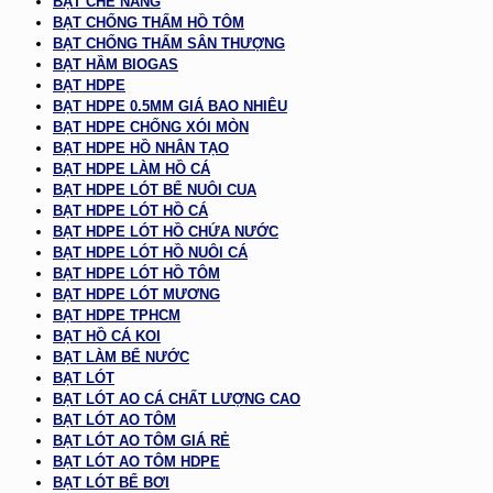
BẠT CHE NẮNG
BẠT CHỐNG THẤM HỒ TÔM
BẠT CHỐNG THẤM SÂN THƯỢNG
BẠT HẦM BIOGAS
BẠT HDPE
BẠT HDPE 0.5MM GIÁ BAO NHIÊU
BẠT HDPE CHỐNG XÓI MÒN
BẠT HDPE HỒ NHÂN TẠO
BẠT HDPE LÀM HỒ CÁ
BẠT HDPE LÓT BỂ NUÔI CUA
BẠT HDPE LÓT HỒ CÁ
BẠT HDPE LÓT HỒ CHỨA NƯỚC
BẠT HDPE LÓT HỒ NUÔI CÁ
BẠT HDPE LÓT HỒ TÔM
BẠT HDPE LÓT MƯƠNG
BẠT HDPE TPHCM
BẠT HỒ CÁ KOI
BẠT LÀM BỂ NƯỚC
BẠT LÓT
BẠT LÓT AO CÁ CHẤT LƯỢNG CAO
BẠT LÓT AO TÔM
BẠT LÓT AO TÔM GIÁ RẺ
BẠT LÓT AO TÔM HDPE
BẠT LÓT BỂ BƠI