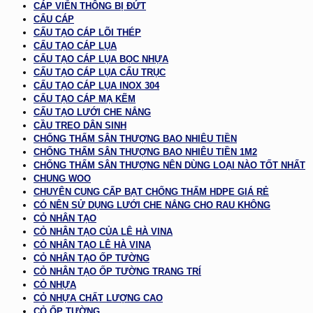
CÁP VIỄN THÔNG BỊ ĐỨT
CẨU CÁP
CẤU TẠO CÁP LÕI THÉP
CẤU TẠO CÁP LỤA
CẤU TẠO CÁP LỤA BỌC NHỰA
CẤU TẠO CÁP LỤA CẨU TRỤC
CẤU TẠO CÁP LỤA INOX 304
CẤU TẠO CÁP MẠ KẼM
CẤU TẠO LƯỚI CHE NẮNG
CẦU TREO DÂN SINH
CHỐNG THẤM SÂN THƯỢNG BAO NHIÊU TIỀN
CHỐNG THẤM SÂN THƯỢNG BAO NHIÊU TIỀN 1M2
CHỐNG THẤM SÂN THƯỢNG NÊN DÙNG LOẠI NÀO TỐT NHẤT
CHUNG WOO
CHUYÊN CUNG CẤP BẠT CHỐNG THẤM HDPE GIÁ RẺ
CÓ NÊN SỬ DỤNG LƯỚI CHE NẮNG CHO RAU KHÔNG
CỎ NHÂN TẠO
CỎ NHÂN TẠO CỦA LÊ HÀ VINA
CỎ NHÂN TẠO LÊ HÀ VINA
CỎ NHÂN TẠO ỐP TƯỜNG
CỎ NHÂN TẠO ỐP TƯỜNG TRANG TRÍ
CỎ NHỰA
CỎ NHỰA CHẤT LƯỢNG CAO
CỎ ỐP TƯỜNG