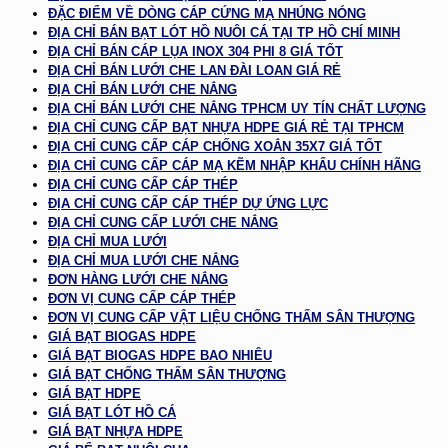
ĐẶC ĐIỂM VỀ DÒNG CÁP CỨNG MẠ NHÚNG NÓNG
ĐỊA CHỈ BÁN BẠT LÓT HỒ NUÔI CÁ TẠI TP HỒ CHÍ MINH
ĐỊA CHỈ BÁN CÁP LỤA INOX 304 PHI 8 GIÁ TỐT
ĐỊA CHỈ BÁN LƯỚI CHE LAN ĐÀI LOAN GIÁ RẺ
ĐỊA CHỈ BÁN LƯỚI CHE NẮNG
ĐỊA CHỈ BÁN LƯỚI CHE NẮNG TPHCM UY TÍN CHẤT LƯỢNG
ĐỊA CHỈ CUNG CẤP BẠT NHỰA HDPE GIÁ RẺ TẠI TPHCM
ĐỊA CHỈ CUNG CẤP CÁP CHỐNG XOẮN 35X7 GIÁ TỐT
ĐỊA CHỈ CUNG CẤP CÁP MẠ KẼM NHẬP KHẨU CHÍNH HÃNG
ĐỊA CHỈ CUNG CẤP CÁP THÉP
ĐỊA CHỈ CUNG CẤP CÁP THÉP DỰ ỨNG LỰC
ĐỊA CHỈ CUNG CẤP LƯỚI CHE NẮNG
ĐỊA CHỈ MUA LƯỚI
ĐỊA CHỈ MUA LƯỚI CHE NẮNG
ĐƠN HÀNG LƯỚI CHE NẮNG
ĐƠN VỊ CUNG CẤP CÁP THÉP
ĐƠN VỊ CUNG CẤP VẬT LIỆU CHỐNG THẤM SÂN THƯỢNG
GIÁ BẠT BIOGAS HDPE
GIÁ BẠT BIOGAS HDPE BAO NHIÊU
GIÁ BẠT CHỐNG THẤM SÂN THƯỢNG
GIÁ BẠT HDPE
GIÁ BẠT LÓT HỒ CÁ
GIÁ BẠT NHỰA HDPE