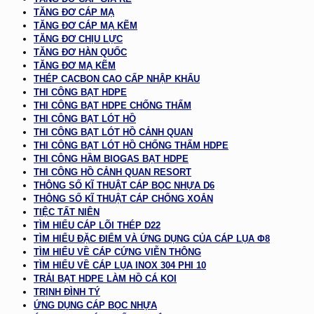
TĂNG ĐƠ CÁP MẠ
TĂNG ĐƠ CÁP MẠ KẼM
TĂNG ĐƠ CHỊU LỰC
TĂNG ĐƠ HÀN QUỐC
TĂNG ĐƠ MẠ KẼM
THÉP CACBON CAO CẤP NHẬP KHẨU
THI CÔNG BẠT HDPE
THI CÔNG BẠT HDPE CHỐNG THẤM
THI CÔNG BẠT LÓT HỒ
THI CÔNG BẠT LÓT HỒ CẢNH QUAN
THI CÔNG BẠT LÓT HỒ CHỐNG THẤM HDPE
THI CÔNG HẦM BIOGAS BẠT HDPE
THI CÔNG HỒ CẢNH QUAN RESORT
THÔNG SỐ KĨ THUẬT CÁP BỌC NHỰA D6
THÔNG SỐ KĨ THUẬT CÁP CHỐNG XOẮN
TIỆC TẤT NIÊN
TÌM HIỂU CÁP LÕI THÉP D22
TÌM HIỂU ĐẶC ĐIỂM VÀ ỨNG DỤNG CỦA CÁP LỤA Φ8
TÌM HIỂU VỀ CÁP CỨNG VIỄN THÔNG
TÌM HIỂU VỀ CÁP LỤA INOX 304 PHI 10
TRẢI BẠT HDPE LÀM HỒ CÁ KOI
TRỊNH ĐÌNH TÝ
ỨNG DỤNG CÁP BỌC NHỰA