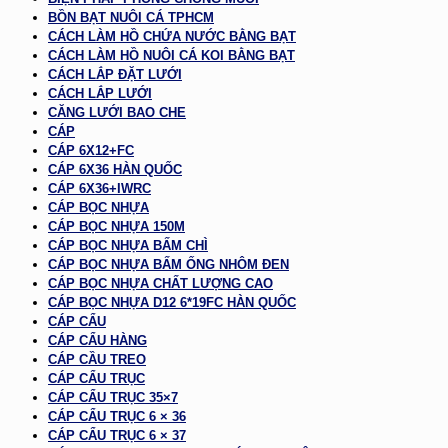
BỒN BẠT NUÔI CÁ TPHCM
CÁCH LÀM HỒ CHỨA NƯỚC BẰNG BẠT
CÁCH LÀM HỒ NUÔI CÁ KOI BẰNG BẠT
CÁCH LẮP ĐẶT LƯỚI
CÁCH LẮP LƯỚI
CĂNG LƯỚI BAO CHE
CÁP
CÁP 6X12+FC
CÁP 6X36 HÀN QUỐC
CÁP 6X36+IWRC
CÁP BỌC NHỰA
CÁP BỌC NHỰA 150M
CÁP BỌC NHỰA BẤM CHÌ
CÁP BỌC NHỰA BẤM ỐNG NHÔM ĐEN
CÁP BỌC NHỰA CHẤT LƯỢNG CAO
CÁP BỌC NHỰA D12 6*19FC HÀN QUỐC
CÁP CẨU
CÁP CẨU HÀNG
CÁP CẦU TREO
CÁP CẨU TRỤC
CÁP CẨU TRỤC 35×7
CÁP CẨU TRỤC 6 × 36
CÁP CẨU TRỤC 6 × 37