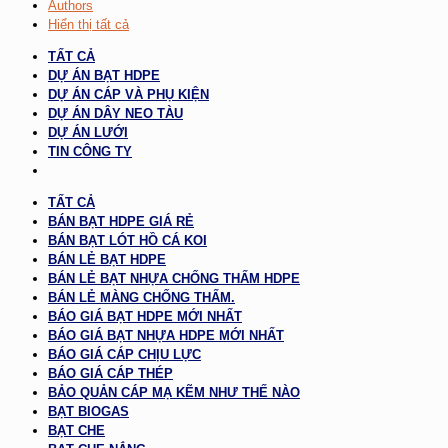
Authors
Hiển thị tất cả
TẤT CẢ
DỰ ÁN BẠT HDPE
DỰ ÁN CÁP VÀ PHỤ KIỆN
DỰ ÁN DÂY NEO TÀU
DỰ ÁN LƯỚI
TIN CÔNG TY
TẤT CẢ
BÁN BẠT HDPE GIÁ RẺ
BÁN BẠT LÓT HỒ CÁ KOI
BÁN LẺ BẠT HDPE
BÁN LẺ BẠT NHỰA CHỐNG THẤM HDPE
BÁN LẺ MÀNG CHỐNG THẤM.
BÁO GIÁ BẠT HDPE MỚI NHẤT
BÁO GIÁ BẠT NHỰA HDPE MỚI NHẤT
BÁO GIÁ CÁP CHỊU LỰC
BÁO GIÁ CÁP THÉP
BẢO QUẢN CÁP MẠ KẼM NHƯ THẾ NÀO
BẠT BIOGAS
BẠT CHE