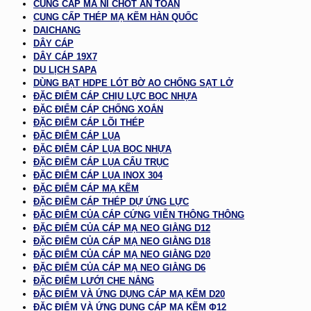
CUNG CẤP MA NÍ CHỐT AN TOÀN
CUNG CẤP THÉP MẠ KẼM HÀN QUỐC
DAICHANG
DÂY CÁP
DÂY CÁP 19X7
DU LỊCH SAPA
DÙNG BẠT HDPE LÓT BỜ AO CHỐNG SẠT LỞ
ĐẶC ĐIỂM CÁP CHỊU LỰC BỌC NHỰA
ĐẶC ĐIỂM CÁP CHỐNG XOẮN
ĐẶC ĐIỂM CÁP LÕI THÉP
ĐẶC ĐIỂM CÁP LỤA
ĐẶC ĐIỂM CÁP LỤA BỌC NHỰA
ĐẶC ĐIỂM CÁP LỤA CẨU TRỤC
ĐẶC ĐIỂM CÁP LỤA INOX 304
ĐẶC ĐIỂM CÁP MẠ KẼM
ĐẶC ĐIỂM CÁP THÉP DỰ ỨNG LỰC
ĐẶC ĐIỂM CỦA CÁP CỨNG VIỄN THÔNG THÔNG
ĐẶC ĐIỂM CỦA CÁP MẠ NEO GIẰNG D12
ĐẶC ĐIỂM CỦA CÁP MẠ NEO GIẰNG D18
ĐẶC ĐIỂM CỦA CÁP MẠ NEO GIẰNG D20
ĐẶC ĐIỂM CỦA CÁP MẠ NEO GIẰNG D6
ĐẶC ĐIỂM LƯỚI CHE NẮNG
ĐẶC ĐIỂM VÀ ỨNG DỤNG CÁP MẠ KẼM D20
ĐẶC ĐIỂM VÀ ỨNG DỤNG CÁP MẠ KẼM Φ12