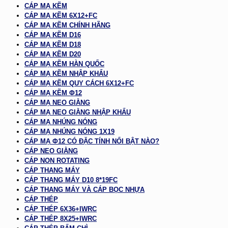
CÁP MẠ KẼM
CÁP MẠ KẼM 6X12+FC
CÁP MẠ KẼM CHÍNH HÃNG
CÁP MẠ KẼM D16
CÁP MẠ KẼM D18
CÁP MẠ KẼM D20
CÁP MẠ KẼM HÀN QUỐC
CÁP MẠ KẼM NHẬP KHẨU
CÁP MẠ KẼM QUY CÁCH 6X12+FC
CÁP MẠ KẼM Φ12
CÁP MẠ NEO GIẰNG
CÁP MẠ NEO GIẰNG NHẬP KHẨU
CÁP MẠ NHÚNG NÓNG
CÁP MẠ NHÚNG NÓNG 1X19
CÁP MẠ Φ12 CÓ ĐẶC TÍNH NỔI BẬT NÀO?
CÁP NEO GIẰNG
CÁP NON ROTATING
CÁP THANG MÁY
CÁP THANG MÁY D10 8*19FC
CÁP THANG MÁY VÀ CÁP BỌC NHỰA
CÁP THÉP
CÁP THÉP 6X36+IWRC
CÁP THÉP 8X25+IWRC