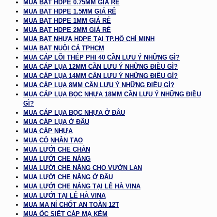
MUA BẠT HDPE 0.75MM GIÁ RẺ
MUA BẠT HDPE 1.5MM GIÁ RẺ
MUA BẠT HDPE 1MM GIÁ RẺ
MUA BẠT HDPE 2MM GIÁ RẺ
MUA BẠT NHỰA HDPE TẠI TP.HỒ CHÍ MINH
MUA BẠT NUÔI CÁ TPHCM
MUA CÁP LÕI THÉP PHI 40 CẦN LƯU Ý NHỮNG GÌ?
MUA CÁP LỤA 12MM CẦN LƯU Ý NHỮNG ĐIỀU GÌ?
MUA CÁP LỤA 14MM CẦN LƯU Ý NHỮNG ĐIỀU GÌ?
MUA CÁP LỤA 8MM CẦN LƯU Ý NHỮNG ĐIỀU GÌ?
MUA CÁP LỤA BỌC NHỰA 18MM CẦN LƯU Ý NHỮNG ĐIỀU
GÌ?
MUA CÁP LỤA BỌC NHỰA Ở ĐÂU
MUA CÁP LỤA Ở ĐÂU
MUA CÁP NHỰA
MUA CỎ NHÂN TẠO
MUA LƯỚI CHE CHẮN
MUA LƯỚI CHE NẮNG
MUA LƯỚI CHE NẮNG CHO VƯỜN LAN
MUA LƯỚI CHE NẮNG Ở ĐÂU
MUA LƯỚI CHE NẮNG TẠI LÊ HÀ VINA
MUA LƯỚI TẠI LÊ HÀ VINA
MUA MA NÍ CHỐT AN TOÀN 12T
MUA ỐC SIẾT CÁP MẠ KẼM