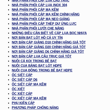
NHÀ PHÂN PHỐI CÁP LỤA CẨU TRỤC
NHÀ PHÂN PHỐI CÁP LỤA INOX 304
NHÀ PHÂN PHỐI CÁP MẠ KẼM
NHÀ PHÂN PHỐI CÁP MẠ KẼM CHÍNH HÃNG
NHÀ PHÂN PHỐI CÁP MẠ NEO GIẰNG
NHÀ PHÂN PHỐI CÁP THÉP DỰ ỨNG LỰC
NHÀ PHÂN PHỐI LƯỚI CHE NẮNG
NHỮNG ĐIỀU CẦN BIẾT VỀ CÁP LỤA BỌC NHỰA
NƠI BÁN BẠT LÓT HỒ CÁ UY TÍN
NƠI BÁN CÁP GIẰNG D18 CHÍNH HÃNG GIÁ TỐT
NƠI BÁN CÁP GIẰNG D20 CHÍNH HÃNG GIÁ TỐT
NƠI BÁN CÁP GIẰNG D6 CHÍNH HÃNG GIÁ TỐT
NƠI BÁN CÁP LỤA CẨU TRỤC GIÁ TỐT
NUÔI CÁ KOI TRONG BỂ BẠT
NUÔI CUA BẰNG BẠT LÓT HDPE
NUÔI CUA ĐỒNG TRONG BỂ BẠT HDPE
ỐC SIẾT CÁP
ỐC SIẾT CÁP D6
ỐC SIẾT CÁP MẠ KẼM
ỐC XIẾT
ỐC XIẾT CÁP
ỐC XIẾT CÁP MẠ KẼM
PHỤ KIỆN CÁP
PHƯƠNG PHÁP CHỐNG NẮNG