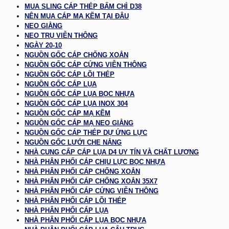
MUA SLING CÁP THÉP BẤM CHÌ D38
NÊN MUA CÁP MẠ KẼM TẠI ĐÂU
NEO GIẰNG
NEO TRỤ VIỄN THÔNG
NGÀY 20-10
NGUỒN GỐC CÁP CHỐNG XOẮN
NGUỒN GỐC CÁP CỨNG VIỄN THÔNG
NGUỒN GỐC CÁP LÕI THÉP
NGUỒN GỐC CÁP LỤA
NGUỒN GỐC CÁP LỤA BỌC NHỰA
NGUỒN GỐC CÁP LỤA INOX 304
NGUỒN GỐC CÁP MẠ KẼM
NGUỒN GỐC CÁP MẠ NEO GIẰNG
NGUỒN GỐC CÁP THÉP DỰ ỨNG LỰC
NGUỒN GỐC LƯỚI CHE NẮNG
NHÀ CUNG CẤP CÁP LỤA D4 UY TÍN VÀ CHẤT LƯỢNG
NHÀ PHÂN PHỐI CÁP CHỊU LỰC BỌC NHỰA
NHÀ PHÂN PHỐI CÁP CHỐNG XOẮN
NHÀ PHÂN PHỐI CÁP CHỐNG XOẮN 35X7
NHÀ PHÂN PHỐI CÁP CỨNG VIỄN THÔNG
NHÀ PHÂN PHỐI CÁP LÕI THÉP
NHÀ PHÂN PHỐI CÁP LỤA
NHÀ PHÂN PHỐI CÁP LỤA BỌC NHỰA