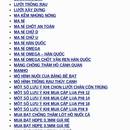
LƯỚI TRỒNG RAU
LƯỚI XÂY DỰNG
MẠ KẼM NHÚNG NÓNG
MA NÍ
MA NÍ CHỐT AN TOÀN
MA NÍ CHỮ D
MA NÍ CHỮ U
MA NÍ HÀN QUỐC
MA NÍ OMEGA
MA NÍ OMEGA – HÀN QUỐC
MA NÍ OMEGA CHỐT VẶN REN HÀN QUỐC
MÀNG CHỐNG THẤM HỒ CẢNH QUAN
MANHO
MÔ HÌNH NUÔI CUA BẰNG BỂ BẠT
MÔ HÌNH TRỒNG RAU THỦY CANH
MỘT SỐ LƯU Ý KHI CHỌN LƯỚI CHẮN CÔN TRÙNG
MỘT SỐ LƯU Ý KHI MUA CÁP LỤA PHI 12
MỘT SỐ LƯU Ý KHI MUA CÁP LỤA PHI 14
MỘT SỐ LƯU Ý KHI MUA CÁP LỤA PHI 18
MỘT SỐ LƯU Ý KHI MUA CÁP LỤA PHI 8
MUA BẠT CHỐNG THẤM LÓT HỒ NUÔI CÁ
MUA BẠT HDPE 0.3MM GIÁ RẺ
MUA BẠT HDPE 0.5MM GIÁ RẺ