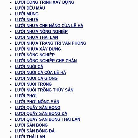
LƯỚI CÔNG TRÌNH XÂY DỰNG
LƯỚI ĐỀU MÀU
LƯỚI MÙNG
LƯỚI NHỰA
LƯỚI NHỰA CHE NẮNG CỦA LÊ HÀ
LƯỚI NHỰA NÔNG NGHIỆP
LƯỚI NHỰA THÁI LAN
LƯỚI NHỰA TRANG TRÍ VĂN PHÒNG
LƯỚI NHỰA XÂY DỰNG
LƯỚI NÔNG NGHIỆP
LƯỚI NÔNG NGHIỆP CHE CHẮN
LƯỚI NUÔI CÁ
LƯỚI NUÔI CÁ CỦA LÊ HÀ
LƯỚI NUÔI CÁ GIỐNG
LƯỚI NUÔI TRỒNG
LƯỚI NUÔI TRỒNG THỦY SẢN
LƯỚI PHƠI
LƯỚI PHƠI NÔNG SẢN
LƯỚI QUÂY SÂN BÓNG
LƯỚI QUÂY SÂN BÓNG ĐÁ
LƯỚI QUÂY SÂN BÓNG THÁI LAN
LƯỚI SÂN BÓNG
LƯỚI SÂN BÓNG ĐÁ
LƯỚI THÁI LAN