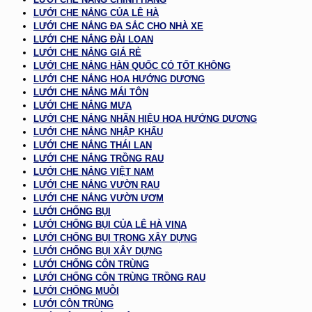
LƯỚI CHE NẮNG CỦA LÊ HÀ
LƯỚI CHE NẮNG ĐA SẮC CHO NHÀ XE
LƯỚI CHE NẮNG ĐÀI LOAN
LƯỚI CHE NẮNG GIÁ RẺ
LƯỚI CHE NẮNG HÀN QUỐC CÓ TỐT KHÔNG
LƯỚI CHE NẮNG HOA HƯỚNG DƯƠNG
LƯỚI CHE NẮNG MÁI TÔN
LƯỚI CHE NẮNG MƯA
LƯỚI CHE NẮNG NHÃN HIỆU HOA HƯỚNG DƯƠNG
LƯỚI CHE NẮNG NHẬP KHẨU
LƯỚI CHE NẮNG THÁI LAN
LƯỚI CHE NẮNG TRỒNG RAU
LƯỚI CHE NẮNG VIỆT NAM
LƯỚI CHE NẮNG VƯỜN RAU
LƯỚI CHE NẮNG VƯỜN ƯƠM
LƯỚI CHỐNG BỤI
LƯỚI CHỐNG BỤI CỦA LÊ HÀ VINA
LƯỚI CHỐNG BỤI TRONG XÂY DỰNG
LƯỚI CHỐNG BỤI XÂY DỰNG
LƯỚI CHỐNG CÔN TRÙNG
LƯỚI CHỐNG CÔN TRÙNG TRỒNG RAU
LƯỚI CHỐNG MUỖI
LƯỚI CÔN TRÙNG