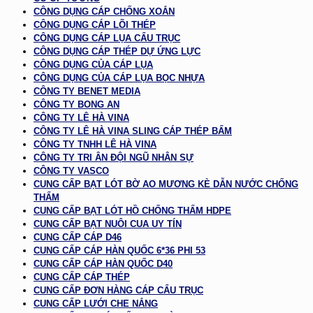
CÔNG DỤNG CÁP CHỐNG XOẮN
CÔNG DỤNG CÁP LÕI THÉP
CÔNG DỤNG CÁP LỤA CẨU TRỤC
CÔNG DỤNG CÁP THÉP DỰ ỨNG LỰC
CÔNG DỤNG CỦA CÁP LỤA
CÔNG DỤNG CỦA CÁP LỤA BỌC NHỰA
CÔNG TY BENET MEDIA
CÔNG TY BONG AN
CÔNG TY LÊ HÀ VINA
CÔNG TY LÊ HÀ VINA SLING CÁP THÉP BẤM
CÔNG TY TNHH LÊ HÀ VINA
CÔNG TY TRI ÂN ĐỘI NGŨ NHÂN SỰ
CÔNG TY VASCO
CUNG CẤP BẠT LÓT BỜ AO MƯƠNG KÈ DẪN NƯỚC CHỐNG
THẤM
CUNG CẤP BẠT LÓT HỒ CHỐNG THẤM HDPE
CUNG CẤP BẠT NUÔI CUA UY TÍN
CUNG CẤP CÁP D46
CUNG CẤP CÁP HÀN QUỐC 6*36 PHI 53
CUNG CẤP CÁP HÀN QUỐC D40
CUNG CẤP CÁP THÉP
CUNG CẤP ĐƠN HÀNG CÁP CẨU TRỤC
CUNG CẤP LƯỚI CHE NẮNG