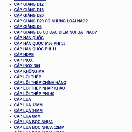
CÁP GIẰNG D12
CÁP GIẰNG D18
CÁP GIẰNG D20
CÁP GIẰNG D20 CÓ NHỮNG LOẠI NÀO?
CÁP GIẰNG D6
CÁP GIẰNG D6 CÓ ĐẶC ĐIỂM NỔI BẬT NÀO?
CÁP HÀN QUỐC
CÁP HÀN QUỐC 6*36 PHI 53
CÁP HÀN QUỐC PHI 11
CÁP HDPE
CÁP INOX
CÁP INOX 304
CÁP KHÔNG MẠ
CÁP LÕI THÉP
CÁP LÕI THÉP CHÍNH HÃNG
CÁP LÕI THÉP NHẬP KHẨU
CÁP LÕI THÉP PHI 40
CÁP LỤA
CÁP LỤA 12MM
CÁP LỤA 14MM
CÁP LỤA 8MM
CÁP LỤA BỌC NHỰA
CÁP LỤA BỌC NHỰA 12MM