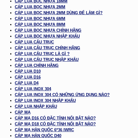
CÁP LỤA BỌC NHỰA 18MM
CÁP LỤA BỌC NHỰA 2MM
CÁP LỤA BỌC NHỰA 2MM DÙNG ĐỂ LÀM GÌ?
CÁP LỤA BỌC NHỰA 6MM
CÁP LỤA BỌC NHỰA 8MM
CÁP LỤA BỌC NHỰA CHÍNH HÃNG
CÁP LỤA BỌC NHỰA NHẬP KHẨU
CÁP LỤA CẨU TRỤC
CÁP LỤA CẨU TRỤC CHÍNH HÃNG
CÁP LỤA CẨU TRỤC LÀ GÌ ?
CÁP LỤA CẨU TRỤC NHẬP KHẨU
CÁP LỤA CHÍNH HÃNG
CÁP LỤA D10
CÁP LỤA D16
CÁP LỤA D4
CÁP LỤA INOX 304
CÁP LỤA INOX 304 CÓ NHỮNG ỨNG DỤNG NÀO?
CÁP LỤA INOX 304 NHẬP KHẨU
CÁP LỤA NHẬP KHẨU
CÁP MẠ
CÁP MẠ D16 CÓ ĐẶC TÍNH NỔI BẬT NÀO?
CÁP MẠ D18 CÓ ĐẶC TÍNH NỔI BẬT NÀO?
CÁP MẠ HÀN QUỐC 6*36 IWRC
CÁP MẠ HÀN QUỐC D40