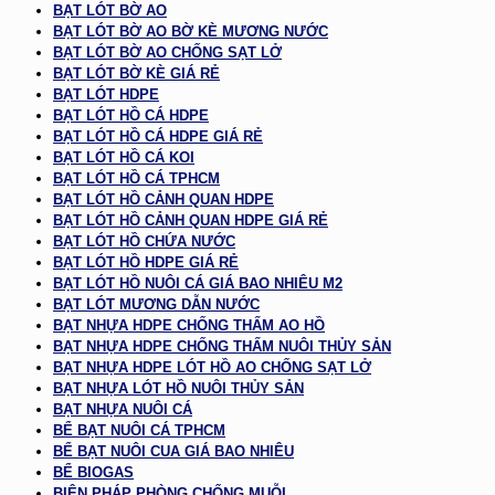
BẠT LÓT BỜ AO
BẠT LÓT BỜ AO BỜ KÈ MƯƠNG NƯỚC
BẠT LÓT BỜ AO CHỐNG SẠT LỞ
BẠT LÓT BỜ KÈ GIÁ RẺ
BẠT LÓT HDPE
BẠT LÓT HỒ CÁ HDPE
BẠT LÓT HỒ CÁ HDPE GIÁ RẺ
BẠT LÓT HỒ CÁ KOI
BẠT LÓT HỒ CÁ TPHCM
BẠT LÓT HỒ CẢNH QUAN HDPE
BẠT LÓT HỒ CẢNH QUAN HDPE GIÁ RẺ
BẠT LÓT HỒ CHỨA NƯỚC
BẠT LÓT HỒ HDPE GIÁ RẺ
BẠT LÓT HỒ NUÔI CÁ GIÁ BAO NHIÊU M2
BẠT LÓT MƯƠNG DẪN NƯỚC
BẠT NHỰA HDPE CHỐNG THẤM AO HỒ
BẠT NHỰA HDPE CHỐNG THẤM NUÔI THỦY SẢN
BẠT NHỰA HDPE LÓT HỒ AO CHỐNG SẠT LỞ
BẠT NHỰA LÓT HỒ NUÔI THỦY SẢN
BẠT NHỰA NUÔI CÁ
BỂ BẠT NUÔI CÁ TPHCM
BỂ BẠT NUÔI CUA GIÁ BAO NHIÊU
BỂ BIOGAS
BIỆN PHÁP PHÒNG CHỐNG MUỖI