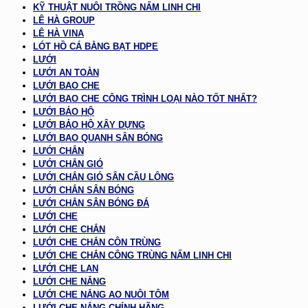
KỸ THUẬT NUÔI TRỒNG NẤM LINH CHI
LÊ HÀ GROUP
LÊ HÀ VINA
LÓT HỒ CÁ BẰNG BẠT HDPE
LƯỚI
LƯỚI AN TOÀN
LƯỚI BAO CHE
LƯỚI BAO CHE CÔNG TRÌNH LOẠI NÀO TỐT NHẤT?
LƯỚI BẢO HỘ
LƯỚI BẢO HỘ XÂY DỰNG
LƯỚI BAO QUANH SÂN BÓNG
LƯỚI CHẮN
LƯỚI CHẮN GIÓ
LƯỚI CHẮN GIÓ SÂN CẦU LÔNG
LƯỚI CHẮN SÂN BÓNG
LƯỚI CHẮN SÂN BÓNG ĐÁ
LƯỚI CHE
LƯỚI CHE CHẮN
LƯỚI CHE CHẮN CÔN TRÙNG
LƯỚI CHE CHẮN CÔNG TRÙNG NẤM LINH CHI
LƯỚI CHE LAN
LƯỚI CHE NẮNG
LƯỚI CHE NẮNG AO NUÔI TÔM
LƯỚI CHE NẮNG CHÍNH HÃNG