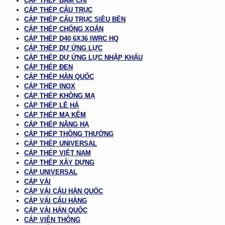
CÁP THÉP BẤM CHÌ
CÁP THÉP CẨU TRỤC
CÁP THÉP CẨU TRỤC SIÊU BỀN
CÁP THÉP CHỐNG XOẮN
CÁP THÉP D40 6X36 IWRC HQ
CÁP THÉP DỰ ỨNG LỰC
CÁP THÉP DỰ ỨNG LỰC NHẬP KHẨU
CÁP THÉP ĐEN
CÁP THÉP HÀN QUỐC
CÁP THÉP INOX
CÁP THÉP KHÔNG MẠ
CÁP THÉP LÊ HÀ
CÁP THÉP MẠ KẼM
CÁP THÉP NÂNG HẠ
CÁP THÉP THÔNG THƯỜNG
CÁP THÉP UNIVERSAL
CÁP THÉP VIỆT NAM
CÁP THÉP XÂY DỰNG
CÁP UNIVERSAL
CÁP VẢI
CÁP VẢI CẨU HÀN QUỐC
CÁP VẢI CẨU HÀNG
CÁP VẢI HÀN QUỐC
CÁP VIỄN THÔNG