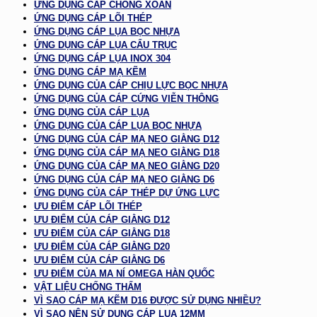
ỨNG DỤNG CÁP CHỐNG XOẮN
ỨNG DỤNG CÁP LÕI THÉP
ỨNG DỤNG CÁP LỤA BỌC NHỰA
ỨNG DỤNG CÁP LỤA CẨU TRỤC
ỨNG DỤNG CÁP LỤA INOX 304
ỨNG DỤNG CÁP MẠ KẼM
ỨNG DỤNG CỦA CÁP CHỊU LỰC BỌC NHỰA
ỨNG DỤNG CỦA CÁP CỨNG VIỄN THÔNG
ỨNG DỤNG CỦA CÁP LỤA
ỨNG DỤNG CỦA CÁP LỤA BỌC NHỰA
ỨNG DỤNG CỦA CÁP MẠ NEO GIẰNG D12
ỨNG DỤNG CỦA CÁP MẠ NEO GIẰNG D18
ỨNG DỤNG CỦA CÁP MẠ NEO GIẰNG D20
ỨNG DỤNG CỦA CÁP MẠ NEO GIẰNG D6
ỨNG DỤNG CỦA CÁP THÉP DỰ ỨNG LỰC
ƯU ĐIỂM CÁP LÕI THÉP
ƯU ĐIỂM CỦA CÁP GIẰNG D12
ƯU ĐIỂM CỦA CÁP GIẰNG D18
ƯU ĐIỂM CỦA CÁP GIẰNG D20
ƯU ĐIỂM CỦA CÁP GIẰNG D6
ƯU ĐIỂM CỦA MA NÍ OMEGA HÀN QUỐC
VẬT LIỆU CHỐNG THẤM
VÌ SAO CÁP MẠ KẼM D16 ĐƯỢC SỬ DỤNG NHIỀU?
VÌ SAO NÊN SỬ DỤNG CÁP LỤA 12MM