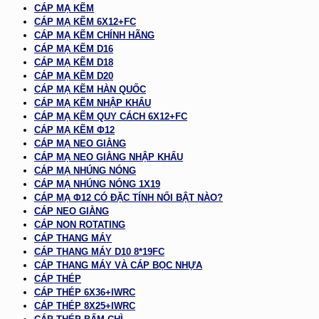
CÁP MẠ KẼM
CÁP MẠ KẼM 6X12+FC
CÁP MẠ KẼM CHÍNH HÃNG
CÁP MẠ KẼM D16
CÁP MẠ KẼM D18
CÁP MẠ KẼM D20
CÁP MẠ KẼM HÀN QUỐC
CÁP MẠ KẼM NHẬP KHẨU
CÁP MẠ KẼM QUY CÁCH 6X12+FC
CÁP MẠ KẼM Φ12
CÁP MẠ NEO GIẰNG
CÁP MẠ NEO GIẰNG NHẬP KHẨU
CÁP MẠ NHÚNG NÓNG
CÁP MẠ NHÚNG NÓNG 1X19
CÁP MẠ Φ12 CÓ ĐẶC TÍNH NỔI BẬT NÀO?
CÁP NEO GIẰNG
CÁP NON ROTATING
CÁP THANG MÁY
CÁP THANG MÁY D10 8*19FC
CÁP THANG MÁY VÀ CÁP BỌC NHỰA
CÁP THÉP
CÁP THÉP 6X36+IWRC
CÁP THÉP 8X25+IWRC