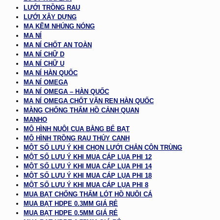
LƯỚI TRỒNG RAU
LƯỚI XÂY DỰNG
MẠ KẼM NHÚNG NÓNG
MA NÍ
MA NÍ CHỐT AN TOÀN
MA NÍ CHỮ D
MA NÍ CHỮ U
MA NÍ HÀN QUỐC
MA NÍ OMEGA
MA NÍ OMEGA – HÀN QUỐC
MA NÍ OMEGA CHỐT VẶN REN HÀN QUỐC
MÀNG CHỐNG THẤM HỒ CẢNH QUAN
MANHO
MÔ HÌNH NUÔI CUA BẰNG BỂ BẠT
MÔ HÌNH TRỒNG RAU THỦY CANH
MỘT SỐ LƯU Ý KHI CHỌN LƯỚI CHẮN CÔN TRÙNG
MỘT SỐ LƯU Ý KHI MUA CÁP LỤA PHI 12
MỘT SỐ LƯU Ý KHI MUA CÁP LỤA PHI 14
MỘT SỐ LƯU Ý KHI MUA CÁP LỤA PHI 18
MỘT SỐ LƯU Ý KHI MUA CÁP LỤA PHI 8
MUA BẠT CHỐNG THẤM LÓT HỒ NUÔI CÁ
MUA BẠT HDPE 0.3MM GIÁ RẺ
MUA BẠT HDPE 0.5MM GIÁ RẺ