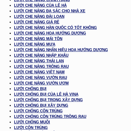
LƯỚI CHE NẮNG CỦA LÊ HÀ
LƯỚI CHE NẮNG ĐA SẮC CHO NHÀ XE
LƯỚI CHE NẮNG ĐÀI LOAN
LƯỚI CHE NẮNG GIÁ RẺ
LƯỚI CHE NẮNG HÀN QUỐC CÓ TỐT KHÔNG
LƯỚI CHE NẮNG HOA HƯỚNG DƯƠNG
LƯỚI CHE NẮNG MÁI TÔN
LƯỚI CHE NẮNG MƯA
LƯỚI CHE NẮNG NHÃN HIỆU HOA HƯỚNG DƯƠNG
LƯỚI CHE NẮNG NHẬP KHẨU
LƯỚI CHE NẮNG THÁI LAN
LƯỚI CHE NẮNG TRỒNG RAU
LƯỚI CHE NẮNG VIỆT NAM
LƯỚI CHE NẮNG VƯỜN RAU
LƯỚI CHE NẮNG VƯỜN ƯƠM
LƯỚI CHỐNG BỤI
LƯỚI CHỐNG BỤI CỦA LÊ HÀ VINA
LƯỚI CHỐNG BỤI TRONG XÂY DỰNG
LƯỚI CHỐNG BỤI XÂY DỰNG
LƯỚI CHỐNG CÔN TRÙNG
LƯỚI CHỐNG CÔN TRÙNG TRỒNG RAU
LƯỚI CHỐNG MUỖI
LƯỚI CÔN TRÙNG