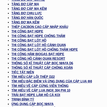
TĂNG ĐƠ CÁP MẠ
TĂNG ĐƠ CÁP MẠ KẼM
TĂNG ĐƠ CHỊU LỰC
TĂNG ĐƠ HÀN QUỐC
TĂNG ĐƠ MẠ KẼM
THÉP CACBON CAO CẤP NHẬP KHẨU
THI CÔNG BẠT HDPE
THI CÔNG BẠT HDPE CHỐNG THẤM
THI CÔNG BẠT LÓT HỒ
THI CÔNG BẠT LÓT HỒ CẢNH QUAN
THI CÔNG BẠT LÓT HỒ CHỐNG THẤM HDPE
THI CÔNG HẦM BIOGAS BẠT HDPE
THI CÔNG HỒ CẢNH QUAN RESORT
THÔNG SỐ KĨ THUẬT CÁP BỌC NHỰA D6
THÔNG SỐ KĨ THUẬT CÁP CHỐNG XOẮN
TIỆC TẤT NIÊN
TÌM HIỂU CÁP LÕI THÉP D22
TÌM HIỂU ĐẶC ĐIỂM VÀ ỨNG DỤNG CỦA CÁP LỤA Φ8
TÌM HIỂU VỀ CÁP CỨNG VIỄN THÔNG
TÌM HIỂU VỀ CÁP LỤA INOX 304 PHI 10
TRẢI BẠT HDPE LÀM HỒ CÁ KOI
TRỊNH ĐÌNH TÝ
ỨNG DỤNG CÁP BỌC NHỰA