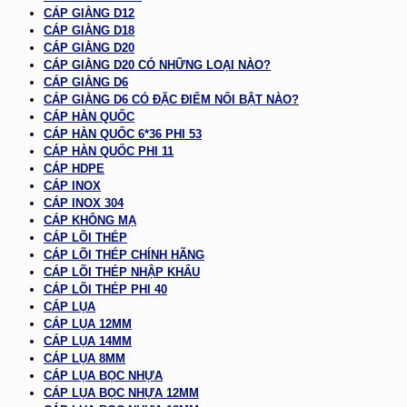
CÁP GIẰNG D12
CÁP GIẰNG D18
CÁP GIẰNG D20
CÁP GIẰNG D20 CÓ NHỮNG LOẠI NÀO?
CÁP GIẰNG D6
CÁP GIẰNG D6 CÓ ĐẶC ĐIỂM NỔI BẬT NÀO?
CÁP HÀN QUỐC
CÁP HÀN QUỐC 6*36 PHI 53
CÁP HÀN QUỐC PHI 11
CÁP HDPE
CÁP INOX
CÁP INOX 304
CÁP KHÔNG MẠ
CÁP LÕI THÉP
CÁP LÕI THÉP CHÍNH HÃNG
CÁP LÕI THÉP NHẬP KHẨU
CÁP LÕI THÉP PHI 40
CÁP LỤA
CÁP LỤA 12MM
CÁP LỤA 14MM
CÁP LỤA 8MM
CÁP LỤA BỌC NHỰA
CÁP LỤA BỌC NHỰA 12MM