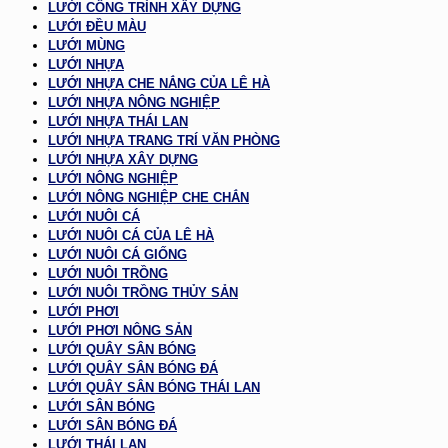
LƯỚI CÔNG TRÌNH XÂY DỰNG
LƯỚI ĐỀU MÀU
LƯỚI MÙNG
LƯỚI NHỰA
LƯỚI NHỰA CHE NẮNG CỦA LÊ HÀ
LƯỚI NHỰA NÔNG NGHIỆP
LƯỚI NHỰA THÁI LAN
LƯỚI NHỰA TRANG TRÍ VĂN PHÒNG
LƯỚI NHỰA XÂY DỰNG
LƯỚI NÔNG NGHIỆP
LƯỚI NÔNG NGHIỆP CHE CHẮN
LƯỚI NUÔI CÁ
LƯỚI NUÔI CÁ CỦA LÊ HÀ
LƯỚI NUÔI CÁ GIỐNG
LƯỚI NUÔI TRỒNG
LƯỚI NUÔI TRỒNG THỦY SẢN
LƯỚI PHƠI
LƯỚI PHƠI NÔNG SẢN
LƯỚI QUÂY SÂN BÓNG
LƯỚI QUÂY SÂN BÓNG ĐÁ
LƯỚI QUÂY SÂN BÓNG THÁI LAN
LƯỚI SÂN BÓNG
LƯỚI SÂN BÓNG ĐÁ
LƯỚI THÁI LAN