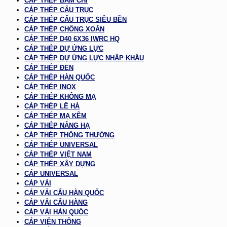
CÁP THÉP BẤM CHÌ
CÁP THÉP CẨU TRỤC
CÁP THÉP CẨU TRỤC SIÊU BỀN
CÁP THÉP CHỐNG XOẮN
CÁP THÉP D40 6X36 IWRC HQ
CÁP THÉP DỰ ỨNG LỰC
CÁP THÉP DỰ ỨNG LỰC NHẬP KHẨU
CÁP THÉP ĐEN
CÁP THÉP HÀN QUỐC
CÁP THÉP INOX
CÁP THÉP KHÔNG MẠ
CÁP THÉP LÊ HÀ
CÁP THÉP MẠ KẼM
CÁP THÉP NÂNG HẠ
CÁP THÉP THÔNG THƯỜNG
CÁP THÉP UNIVERSAL
CÁP THÉP VIỆT NAM
CÁP THÉP XÂY DỰNG
CÁP UNIVERSAL
CÁP VẢI
CÁP VẢI CẨU HÀN QUỐC
CÁP VẢI CẨU HÀNG
CÁP VẢI HÀN QUỐC
CÁP VIỄN THÔNG