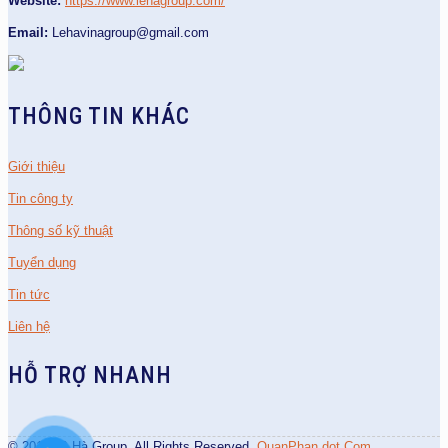
Website:
https://www.lehagroup.com/
Email:
Lehavinagroup@gmail.com
THÔNG TIN KHÁC
Giới thiệu
Tin công ty
Thông số kỹ thuật
Tuyển dụng
Tin tức
Liên hệ
HỖ TRỢ NHANH
© 2014 Lê Hà Group. All Rights Reserved.
QuanPhan dot Com