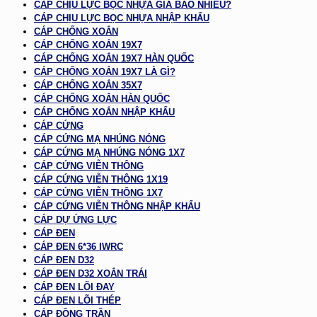
CÁP CHỊU LỰC BỌC NHỰA GIÁ BAO NHIÊU?
CÁP CHỊU LỰC BỌC NHỰA NHẬP KHẨU
CÁP CHỐNG XOẮN
CÁP CHỐNG XOẮN 19X7
CÁP CHỐNG XOẮN 19X7 HÀN QUỐC
CÁP CHỐNG XOẮN 19X7 LÀ GÌ?
CÁP CHỐNG XOẮN 35X7
CÁP CHỐNG XOẮN HÀN QUỐC
CÁP CHỐNG XOẮN NHẬP KHẨU
CÁP CỨNG
CÁP CỨNG MẠ NHÚNG NÓNG
CÁP CỨNG MẠ NHÚNG NÓNG 1X7
CÁP CỨNG VIỄN THÔNG
CÁP CỨNG VIỄN THÔNG 1X19
CÁP CỨNG VIỄN THÔNG 1X7
CÁP CỨNG VIỄN THÔNG NHẬP KHẨU
CÁP DỰ ỨNG LỰC
CÁP ĐEN
CÁP ĐEN 6*36 IWRC
CÁP ĐEN D32
CÁP ĐEN D32 XOẮN TRÁI
CÁP ĐEN LÕI ĐAY
CÁP ĐEN LÕI THÉP
CÁP ĐỒNG TRẦN