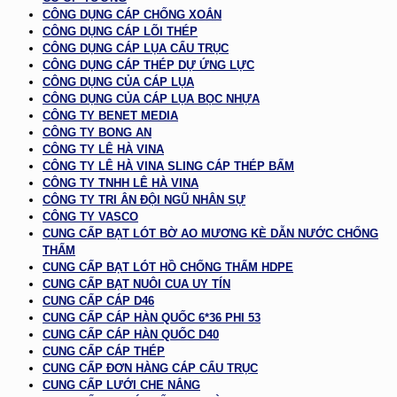
CÔNG DỤNG CÁP CHỐNG XOẮN
CÔNG DỤNG CÁP LÕI THÉP
CÔNG DỤNG CÁP LỤA CẨU TRỤC
CÔNG DỤNG CÁP THÉP DỰ ỨNG LỰC
CÔNG DỤNG CỦA CÁP LỤA
CÔNG DỤNG CỦA CÁP LỤA BỌC NHỰA
CÔNG TY BENET MEDIA
CÔNG TY BONG AN
CÔNG TY LÊ HÀ VINA
CÔNG TY LÊ HÀ VINA SLING CÁP THÉP BẤM
CÔNG TY TNHH LÊ HÀ VINA
CÔNG TY TRI ÂN ĐỘI NGŨ NHÂN SỰ
CÔNG TY VASCO
CUNG CẤP BẠT LÓT BỜ AO MƯƠNG KÈ DẪN NƯỚC CHỐNG
THẤM
CUNG CẤP BẠT LÓT HỒ CHỐNG THẤM HDPE
CUNG CẤP BẠT NUÔI CUA UY TÍN
CUNG CẤP CÁP D46
CUNG CẤP CÁP HÀN QUỐC 6*36 PHI 53
CUNG CẤP CÁP HÀN QUỐC D40
CUNG CẤP CÁP THÉP
CUNG CẤP ĐƠN HÀNG CÁP CẨU TRỤC
CUNG CẤP LƯỚI CHE NẮNG