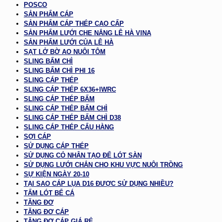
POSCO
SẢN PHẨM CÁP
SẢN PHẨM CÁP THÉP CAO CẤP
SẢN PHẨM LƯỚI CHE NẮNG LÊ HÀ VINA
SẢN PHẨM LƯỚI CỦA LÊ HÀ
SẠT LỞ BỜ AO NUÔI TÔM
SLING BẤM CHÌ
SLING BẤM CHÌ PHI 16
SLING CÁP THÉP
SLING CÁP THÉP 6X36+IWRC
SLING CÁP THÉP BẤM
SLING CÁP THÉP BẤM CHÌ
SLING CÁP THÉP BẤM CHÌ D38
SLING CÁP THÉP CẨU HÀNG
SỢI CÁP
SỬ DỤNG CÁP THÉP
SỬ DỤNG CỎ NHÂN TẠO ĐỂ LÓT SÀN
SỬ DỤNG LƯỚI CHẮN CHO KHU VỰC NUÔI TRỒNG
SỰ KIỆN NGÀY 20-10
TẠI SAO CÁP LỤA D16 ĐƯỢC SỬ DỤNG NHIỀU?
TẤM LÓT BỂ CÁ
TĂNG ĐƠ
TĂNG ĐƠ CÁP
TĂNG ĐƠ CÁP GIÁ RẺ