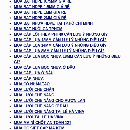
MUA BẠT HDPE 0.75MM GIÁ RẺ
MUA BẠT HDPE 1.5MM GIÁ RẺ
MUA BẠT HDPE 1MM GIÁ RẺ
MUA BẠT HDPE 2MM GIÁ RẺ
MUA BẠT NHỰA HDPE TẠI TP.HỒ CHÍ MINH
MUA BẠT NUÔI CÁ TPHCM
MUA CÁP LÕI THÉP PHI 40 CẦN LƯU Ý NHỮNG GÌ?
MUA CÁP LỤA 12MM CẦN LƯU Ý NHỮNG ĐIỀU GÌ?
MUA CÁP LỤA 14MM CẦN LƯU Ý NHỮNG ĐIỀU GÌ?
MUA CÁP LỤA 8MM CẦN LƯU Ý NHỮNG ĐIỀU GÌ?
MUA CÁP LỤA BỌC NHỰA 18MM CẦN LƯU Ý NHỮNG ĐIỀU
GÌ?
MUA CÁP LỤA BỌC NHỰA Ở ĐÂU
MUA CÁP LỤA Ở ĐÂU
MUA CÁP NHỰA
MUA CỎ NHÂN TẠO
MUA LƯỚI CHE CHẮN
MUA LƯỚI CHE NẮNG
MUA LƯỚI CHE NẮNG CHO VƯỜN LAN
MUA LƯỚI CHE NẮNG Ở ĐÂU
MUA LƯỚI CHE NẮNG TẠI LÊ HÀ VINA
MUA LƯỚI TẠI LÊ HÀ VINA
MUA MA NÍ CHỐT AN TOÀN 12T
MUA ỐC SIẾT CÁP MẠ KẼM