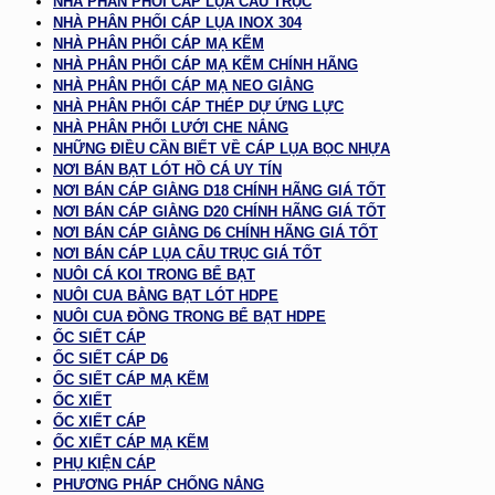
NHÀ PHÂN PHỐI CÁP LỤA CẨU TRỤC
NHÀ PHÂN PHỐI CÁP LỤA INOX 304
NHÀ PHÂN PHỐI CÁP MẠ KẼM
NHÀ PHÂN PHỐI CÁP MẠ KẼM CHÍNH HÃNG
NHÀ PHÂN PHỐI CÁP MẠ NEO GIẰNG
NHÀ PHÂN PHỐI CÁP THÉP DỰ ỨNG LỰC
NHÀ PHÂN PHỐI LƯỚI CHE NẮNG
NHỮNG ĐIỀU CẦN BIẾT VỀ CÁP LỤA BỌC NHỰA
NƠI BÁN BẠT LÓT HỒ CÁ UY TÍN
NƠI BÁN CÁP GIẰNG D18 CHÍNH HÃNG GIÁ TỐT
NƠI BÁN CÁP GIẰNG D20 CHÍNH HÃNG GIÁ TỐT
NƠI BÁN CÁP GIẰNG D6 CHÍNH HÃNG GIÁ TỐT
NƠI BÁN CÁP LỤA CẨU TRỤC GIÁ TỐT
NUÔI CÁ KOI TRONG BỂ BẠT
NUÔI CUA BẰNG BẠT LÓT HDPE
NUÔI CUA ĐỒNG TRONG BỂ BẠT HDPE
ỐC SIẾT CÁP
ỐC SIẾT CÁP D6
ỐC SIẾT CÁP MẠ KẼM
ỐC XIẾT
ỐC XIẾT CÁP
ỐC XIẾT CÁP MẠ KẼM
PHỤ KIỆN CÁP
PHƯƠNG PHÁP CHỐNG NẮNG