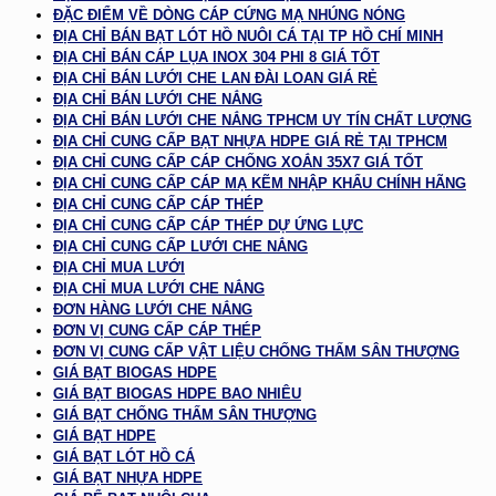
ĐẶC ĐIỂM VỀ DÒNG CÁP CỨNG MẠ NHÚNG NÓNG
ĐỊA CHỈ BÁN BẠT LÓT HỒ NUÔI CÁ TẠI TP HỒ CHÍ MINH
ĐỊA CHỈ BÁN CÁP LỤA INOX 304 PHI 8 GIÁ TỐT
ĐỊA CHỈ BÁN LƯỚI CHE LAN ĐÀI LOAN GIÁ RẺ
ĐỊA CHỈ BÁN LƯỚI CHE NẮNG
ĐỊA CHỈ BÁN LƯỚI CHE NẮNG TPHCM UY TÍN CHẤT LƯỢNG
ĐỊA CHỈ CUNG CẤP BẠT NHỰA HDPE GIÁ RẺ TẠI TPHCM
ĐỊA CHỈ CUNG CẤP CÁP CHỐNG XOẮN 35X7 GIÁ TỐT
ĐỊA CHỈ CUNG CẤP CÁP MẠ KẼM NHẬP KHẨU CHÍNH HÃNG
ĐỊA CHỈ CUNG CẤP CÁP THÉP
ĐỊA CHỈ CUNG CẤP CÁP THÉP DỰ ỨNG LỰC
ĐỊA CHỈ CUNG CẤP LƯỚI CHE NẮNG
ĐỊA CHỈ MUA LƯỚI
ĐỊA CHỈ MUA LƯỚI CHE NẮNG
ĐƠN HÀNG LƯỚI CHE NẮNG
ĐƠN VỊ CUNG CẤP CÁP THÉP
ĐƠN VỊ CUNG CẤP VẬT LIỆU CHỐNG THẤM SÂN THƯỢNG
GIÁ BẠT BIOGAS HDPE
GIÁ BẠT BIOGAS HDPE BAO NHIÊU
GIÁ BẠT CHỐNG THẤM SÂN THƯỢNG
GIÁ BẠT HDPE
GIÁ BẠT LÓT HỒ CÁ
GIÁ BẠT NHỰA HDPE