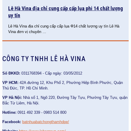
Lê Hà Vina địa chỉ cung cấp cấp lụa phi 14 chất lượng
uy tín
Lê Hà Vina địa chỉ cung cấp cấp lụa Φ14 chất lượng uy tín Lê Hà
Vina đơn vị chuyên
…
CÔNG TY TNHH LÊ HÀ VINA
Số ĐKKD:
0311768394 - Cấp ngày: 03/05/2012
VP HCM:
42A đường 12, Khu Phố 2, Phường Hiệp Bình Phước, Quận
Thủ Đức, TP. Hồ Chí Minh.
VP Hà Nội:
Nhà số 1, Ngõ 220, Đường Tây Tựu, Phường Tây Tựu, quận
Bắc Từ Liêm, Hà Nội.
Hotline:
0911 492 339 - 0983 514 800
Facebook:
batnhuabatchongthamhdpe/