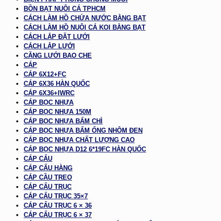
BỒN BẠT NUÔI CÁ TPHCM
CÁCH LÀM HỒ CHỨA NƯỚC BẰNG BẠT
CÁCH LÀM HỒ NUÔI CÁ KOI BẰNG BẠT
CÁCH LẮP ĐẶT LƯỚI
CÁCH LẮP LƯỚI
CĂNG LƯỚI BAO CHE
CÁP
CÁP 6X12+FC
CÁP 6X36 HÀN QUỐC
CÁP 6X36+IWRC
CÁP BỌC NHỰA
CÁP BỌC NHỰA 150M
CÁP BỌC NHỰA BẤM CHÌ
CÁP BỌC NHỰA BẤM ỐNG NHÔM ĐEN
CÁP BỌC NHỰA CHẤT LƯỢNG CAO
CÁP BỌC NHỰA D12 6*19FC HÀN QUỐC
CÁP CẨU
CÁP CẨU HÀNG
CÁP CẦU TREO
CÁP CẨU TRỤC
CÁP CẨU TRỤC 35×7
CÁP CẨU TRỤC 6 × 36
CÁP CẨU TRỤC 6 × 37