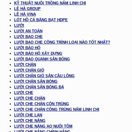
KỸ THUẬT NUÔI TRỒNG NẤM LINH CHI
LÊ HÀ GROUP
LÊ HÀ VINA
LÓT HỒ CÁ BẰNG BẠT HDPE
LƯỚI
LƯỚI AN TOÀN
LƯỚI BAO CHE
LƯỚI BAO CHE CÔNG TRÌNH LOẠI NÀO TỐT NHẤT?
LƯỚI BẢO HỘ
LƯỚI BẢO HỘ XÂY DỰNG
LƯỚI BAO QUANH SÂN BÓNG
LƯỚI CHẮN
LƯỚI CHẮN GIÓ
LƯỚI CHẮN GIÓ SÂN CẦU LÔNG
LƯỚI CHẮN SÂN BÓNG
LƯỚI CHẮN SÂN BÓNG ĐÁ
LƯỚI CHE
LƯỚI CHE CHẮN
LƯỚI CHE CHẮN CÔN TRÙNG
LƯỚI CHE CHẮN CÔNG TRÙNG NẤM LINH CHI
LƯỚI CHE LAN
LƯỚI CHE NẮNG
LƯỚI CHE NẮNG AO NUÔI TÔM
LƯỚI CHE NẮNG CHÍNH HÃNG