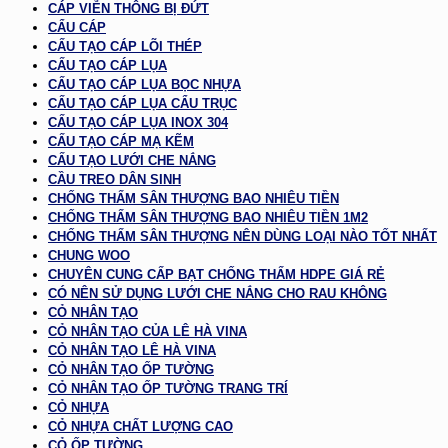
CÁP VIỄN THÔNG BỊ ĐỨT
CẨU CÁP
CẤU TẠO CÁP LÕI THÉP
CẤU TẠO CÁP LỤA
CẤU TẠO CÁP LỤA BỌC NHỰA
CẤU TẠO CÁP LỤA CẨU TRỤC
CẤU TẠO CÁP LỤA INOX 304
CẤU TẠO CÁP MẠ KẼM
CẤU TẠO LƯỚI CHE NẮNG
CẦU TREO DÂN SINH
CHỐNG THẤM SÂN THƯỢNG BAO NHIÊU TIỀN
CHỐNG THẤM SÂN THƯỢNG BAO NHIÊU TIỀN 1M2
CHỐNG THẤM SÂN THƯỢNG NÊN DÙNG LOẠI NÀO TỐT NHẤT
CHUNG WOO
CHUYÊN CUNG CẤP BẠT CHỐNG THẤM HDPE GIÁ RẺ
CÓ NÊN SỬ DỤNG LƯỚI CHE NẮNG CHO RAU KHÔNG
CỎ NHÂN TẠO
CỎ NHÂN TẠO CỦA LÊ HÀ VINA
CỎ NHÂN TẠO LÊ HÀ VINA
CỎ NHÂN TẠO ỐP TƯỜNG
CỎ NHÂN TẠO ỐP TƯỜNG TRANG TRÍ
CỎ NHỰA
CỎ NHỰA CHẤT LƯỢNG CAO
CỎ ỐP TƯỜNG