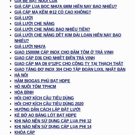
GIÁ BỂ BẠT NUÔI CUA
GIÁ CÁP LỤA BỌC NHỰA 6MM HIỆN NAY BAO NHIÊU?
GIÁ CÁP MẠ KẼM Φ12 CÓ CAO KHÔNG?
GIÁ LƯỚI
GIÁ LƯỚI CHE NẮNG
GIÁ LƯỚI CHE NẮNG BAO NHIÊU TIỀN?
GIÁ LƯỚI CHE NẮNG DỆT KIM ĐÀI LOAN HIỆN NAY BAO
NHIÊU?
GIÁ LƯỚI NHỰA
GIAO 15000M CÁP INOX CHO ĐẦM TÔM Ở TRÀ VINH
GIAO CÁP D36 CHO NHIỆT ĐIỆN TRÀ VINH
GIAO CÁP MẠ D8 6*12FC CHO CÔNG TY TẠI THẠCH THẤT
GIAO TĂNG ĐƠ INOX 304 CHO TẬP ĐOÀN LIXIL NHẬT BẢN
HÀ NỘI
HẦM BIOGAS PHỦ BẠT HDPE
HỒ NUÔI TÔM TPHCM
HÒA BÌNH
HỘI CHỢ KÍCH CẦU TIÊU DÙNG
HỘI CHỢ KÍCH CẦU TIÊU DÙNG 2020
HƯỚNG DẪN CÁCH LẮP ĐẶT LƯỚI
KÈ BỜ AO BẰNG LÓT BẠT HDPE
KHI NÀO NÊN SỬ DỤNG CÁP LỤA PHI 12
KHI NÀO NÊN SỬ DỤNG CÁP LỤA PHI 14
KHÓA CÁP