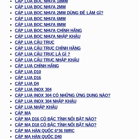
CÁP LỤA BỌC NHỰA 18MM
CÁP LỤA BỌC NHỰA 2MM
CÁP LỤA BỌC NHỰA 2MM DÙNG ĐỂ LÀM GÌ?
CÁP LỤA BỌC NHỰA 6MM
CÁP LỤA BỌC NHỰA 8MM
CÁP LỤA BỌC NHỰA CHÍNH HÃNG
CÁP LỤA BỌC NHỰA NHẬP KHẨU
CÁP LỤA CẨU TRỤC
CÁP LỤA CẨU TRỤC CHÍNH HÃNG
CÁP LỤA CẨU TRỤC LÀ GÌ ?
CÁP LỤA CẨU TRỤC NHẬP KHẨU
CÁP LỤA CHÍNH HÃNG
CÁP LỤA D10
CÁP LỤA D16
CÁP LỤA D4
CÁP LỤA INOX 304
CÁP LỤA INOX 304 CÓ NHỮNG ỨNG DỤNG NÀO?
CÁP LỤA INOX 304 NHẬP KHẨU
CÁP LỤA NHẬP KHẨU
CÁP MẠ
CÁP MẠ D16 CÓ ĐẶC TÍNH NỔI BẬT NÀO?
CÁP MẠ D18 CÓ ĐẶC TÍNH NỔI BẬT NÀO?
CÁP MẠ HÀN QUỐC 6*36 IWRC
CÁP MẠ HÀN QUỐC D40