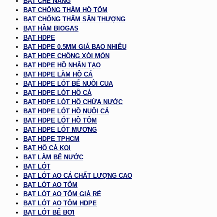
BẠT CHE NẮNG
BẠT CHỐNG THẤM HỒ TÔM
BẠT CHỐNG THẤM SÂN THƯỢNG
BẠT HẦM BIOGAS
BẠT HDPE
BẠT HDPE 0.5MM GIÁ BAO NHIÊU
BẠT HDPE CHỐNG XÓI MÒN
BẠT HDPE HỒ NHÂN TẠO
BẠT HDPE LÀM HỒ CÁ
BẠT HDPE LÓT BỂ NUÔI CUA
BẠT HDPE LÓT HỒ CÁ
BẠT HDPE LÓT HỒ CHỨA NƯỚC
BẠT HDPE LÓT HỒ NUÔI CÁ
BẠT HDPE LÓT HỒ TÔM
BẠT HDPE LÓT MƯƠNG
BẠT HDPE TPHCM
BẠT HỒ CÁ KOI
BẠT LÀM BỂ NƯỚC
BẠT LÓT
BẠT LÓT AO CÁ CHẤT LƯỢNG CAO
BẠT LÓT AO TÔM
BẠT LÓT AO TÔM GIÁ RẺ
BẠT LÓT AO TÔM HDPE
BẠT LÓT BỂ BƠI