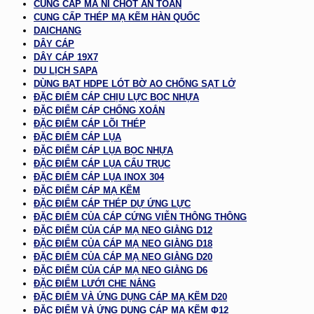
CUNG CẤP MA NÍ CHỐT AN TOÀN
CUNG CẤP THÉP MẠ KẼM HÀN QUỐC
DAICHANG
DÂY CÁP
DÂY CÁP 19X7
DU LỊCH SAPA
DÙNG BẠT HDPE LÓT BỜ AO CHỐNG SẠT LỞ
ĐẶC ĐIỂM CÁP CHỊU LỰC BỌC NHỰA
ĐẶC ĐIỂM CÁP CHỐNG XOẮN
ĐẶC ĐIỂM CÁP LÕI THÉP
ĐẶC ĐIỂM CÁP LỤA
ĐẶC ĐIỂM CÁP LỤA BỌC NHỰA
ĐẶC ĐIỂM CÁP LỤA CẨU TRỤC
ĐẶC ĐIỂM CÁP LỤA INOX 304
ĐẶC ĐIỂM CÁP MẠ KẼM
ĐẶC ĐIỂM CÁP THÉP DỰ ỨNG LỰC
ĐẶC ĐIỂM CỦA CÁP CỨNG VIỄN THÔNG THÔNG
ĐẶC ĐIỂM CỦA CÁP MẠ NEO GIẰNG D12
ĐẶC ĐIỂM CỦA CÁP MẠ NEO GIẰNG D18
ĐẶC ĐIỂM CỦA CÁP MẠ NEO GIẰNG D20
ĐẶC ĐIỂM CỦA CÁP MẠ NEO GIẰNG D6
ĐẶC ĐIỂM LƯỚI CHE NẮNG
ĐẶC ĐIỂM VÀ ỨNG DỤNG CÁP MẠ KẼM D20
ĐẶC ĐIỂM VÀ ỨNG DỤNG CÁP MẠ KẼM Φ12