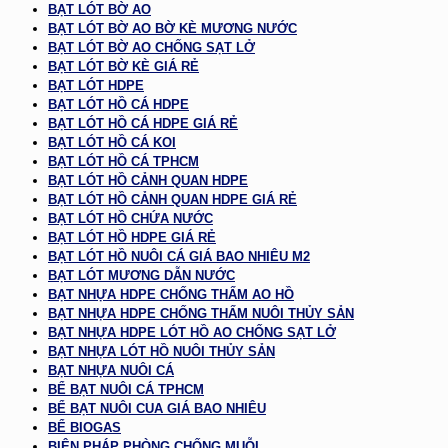
BẠT LÓT BỜ AO
BẠT LÓT BỜ AO BỜ KÈ MƯƠNG NƯỚC
BẠT LÓT BỜ AO CHỐNG SẠT LỞ
BẠT LÓT BỜ KÈ GIÁ RẺ
BẠT LÓT HDPE
BẠT LÓT HỒ CÁ HDPE
BẠT LÓT HỒ CÁ HDPE GIÁ RẺ
BẠT LÓT HỒ CÁ KOI
BẠT LÓT HỒ CÁ TPHCM
BẠT LÓT HỒ CẢNH QUAN HDPE
BẠT LÓT HỒ CẢNH QUAN HDPE GIÁ RẺ
BẠT LÓT HỒ CHỨA NƯỚC
BẠT LÓT HỒ HDPE GIÁ RẺ
BẠT LÓT HỒ NUÔI CÁ GIÁ BAO NHIÊU M2
BẠT LÓT MƯƠNG DẪN NƯỚC
BẠT NHỰA HDPE CHỐNG THẤM AO HỒ
BẠT NHỰA HDPE CHỐNG THẤM NUÔI THỦY SẢN
BẠT NHỰA HDPE LÓT HỒ AO CHỐNG SẠT LỞ
BẠT NHỰA LÓT HỒ NUÔI THỦY SẢN
BẠT NHỰA NUÔI CÁ
BỂ BẠT NUÔI CÁ TPHCM
BỂ BẠT NUÔI CUA GIÁ BAO NHIÊU
BỂ BIOGAS
BIỆN PHÁP PHÒNG CHỐNG MUỖI