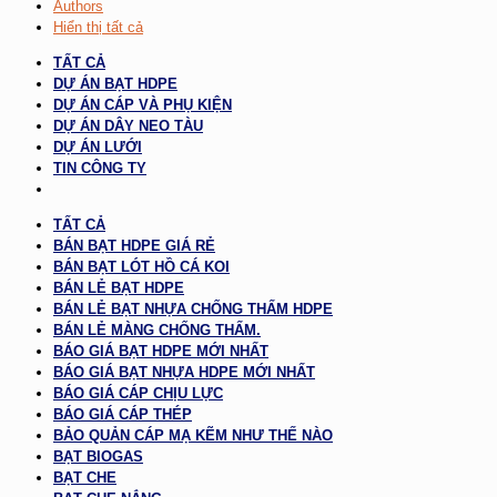
Authors
Hiển thị tất cả
TẤT CẢ
DỰ ÁN BẠT HDPE
DỰ ÁN CÁP VÀ PHỤ KIỆN
DỰ ÁN DÂY NEO TÀU
DỰ ÁN LƯỚI
TIN CÔNG TY
TẤT CẢ
BÁN BẠT HDPE GIÁ RẺ
BÁN BẠT LÓT HỒ CÁ KOI
BÁN LẺ BẠT HDPE
BÁN LẺ BẠT NHỰA CHỐNG THẤM HDPE
BÁN LẺ MÀNG CHỐNG THẤM.
BÁO GIÁ BẠT HDPE MỚI NHẤT
BÁO GIÁ BẠT NHỰA HDPE MỚI NHẤT
BÁO GIÁ CÁP CHỊU LỰC
BÁO GIÁ CÁP THÉP
BẢO QUẢN CÁP MẠ KẼM NHƯ THẾ NÀO
BẠT BIOGAS
BẠT CHE