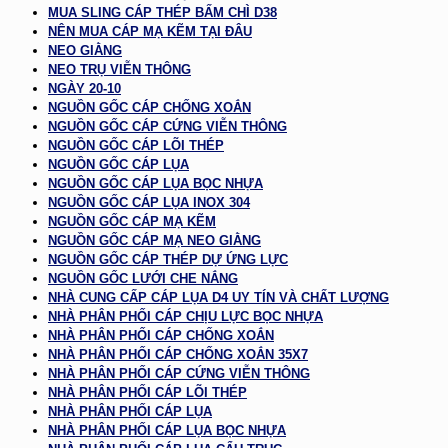
MUA SLING CÁP THÉP BẤM CHÌ D38
NÊN MUA CÁP MẠ KẼM TẠI ĐÂU
NEO GIẰNG
NEO TRỤ VIỄN THÔNG
NGÀY 20-10
NGUỒN GỐC CÁP CHỐNG XOẮN
NGUỒN GỐC CÁP CỨNG VIỄN THÔNG
NGUỒN GỐC CÁP LÕI THÉP
NGUỒN GỐC CÁP LỤA
NGUỒN GỐC CÁP LỤA BỌC NHỰA
NGUỒN GỐC CÁP LỤA INOX 304
NGUỒN GỐC CÁP MẠ KẼM
NGUỒN GỐC CÁP MẠ NEO GIẰNG
NGUỒN GỐC CÁP THÉP DỰ ỨNG LỰC
NGUỒN GỐC LƯỚI CHE NẮNG
NHÀ CUNG CẤP CÁP LỤA D4 UY TÍN VÀ CHẤT LƯỢNG
NHÀ PHÂN PHỐI CÁP CHỊU LỰC BỌC NHỰA
NHÀ PHÂN PHỐI CÁP CHỐNG XOẮN
NHÀ PHÂN PHỐI CÁP CHỐNG XOẮN 35X7
NHÀ PHÂN PHỐI CÁP CỨNG VIỄN THÔNG
NHÀ PHÂN PHỐI CÁP LÕI THÉP
NHÀ PHÂN PHỐI CÁP LỤA
NHÀ PHÂN PHỐI CÁP LỤA BỌC NHỰA