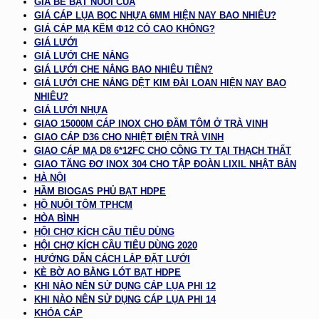
GIÁ BỂ BẠT NUÔI CUA
GIÁ CÁP LỤA BỌC NHỰA 6MM HIỆN NAY BAO NHIÊU?
GIÁ CÁP MẠ KẼM Φ12 CÓ CAO KHÔNG?
GIÁ LƯỚI
GIÁ LƯỚI CHE NẮNG
GIÁ LƯỚI CHE NẮNG BAO NHIÊU TIỀN?
GIÁ LƯỚI CHE NẮNG DỆT KIM ĐÀI LOAN HIỆN NAY BAO
NHIÊU?
GIÁ LƯỚI NHỰA
GIAO 15000M CÁP INOX CHO ĐẦM TÔM Ở TRÀ VINH
GIAO CÁP D36 CHO NHIỆT ĐIỆN TRÀ VINH
GIAO CÁP MẠ D8 6*12FC CHO CÔNG TY TẠI THẠCH THẤT
GIAO TĂNG ĐƠ INOX 304 CHO TẬP ĐOÀN LIXIL NHẬT BẢN
HÀ NỘI
HẦM BIOGAS PHỦ BẠT HDPE
HỒ NUÔI TÔM TPHCM
HÒA BÌNH
HỘI CHỢ KÍCH CẦU TIÊU DÙNG
HỘI CHỢ KÍCH CẦU TIÊU DÙNG 2020
HƯỚNG DẪN CÁCH LẮP ĐẶT LƯỚI
KÈ BỜ AO BẰNG LÓT BẠT HDPE
KHI NÀO NÊN SỬ DỤNG CÁP LỤA PHI 12
KHI NÀO NÊN SỬ DỤNG CÁP LỤA PHI 14
KHÓA CÁP