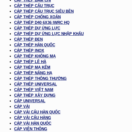
CÁP THÉP BẤM CHÌ
CÁP THÉP CẨU TRỤC
CÁP THÉP CẨU TRỤC SIÊU BỀN
CÁP THÉP CHỐNG XOẮN
CÁP THÉP D40 6X36 IWRC HQ
CÁP THÉP DỰ ỨNG LỰC
CÁP THÉP DỰ ỨNG LỰC NHẬP KHẨU
CÁP THÉP ĐEN
CÁP THÉP HÀN QUỐC
CÁP THÉP INOX
CÁP THÉP KHÔNG MẠ
CÁP THÉP LÊ HÀ
CÁP THÉP MẠ KẼM
CÁP THÉP NÂNG HẠ
CÁP THÉP THÔNG THƯỜNG
CÁP THÉP UNIVERSAL
CÁP THÉP VIỆT NAM
CÁP THÉP XÂY DỰNG
CÁP UNIVERSAL
CÁP VẢI
CÁP VẢI CẨU HÀN QUỐC
CÁP VẢI CẨU HÀNG
CÁP VẢI HÀN QUỐC
CÁP VIỄN THÔNG