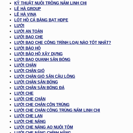
KỸ THUẬT NUÔI TRỒNG NẤM LINH CHI
LÊ HÀ GROUP
LÊ HÀ VINA
LÓT HỒ CÁ BẰNG BẠT HDPE
LƯỚI
LƯỚI AN TOÀN
LƯỚI BAO CHE
LƯỚI BAO CHE CÔNG TRÌNH LOẠI NÀO TỐT NHẤT?
LƯỚI BẢO HỘ
LƯỚI BẢO HỘ XÂY DỰNG
LƯỚI BAO QUANH SÂN BÓNG
LƯỚI CHẮN
LƯỚI CHẮN GIÓ
LƯỚI CHẮN GIÓ SÂN CẦU LÔNG
LƯỚI CHẮN SÂN BÓNG
LƯỚI CHẮN SÂN BÓNG ĐÁ
LƯỚI CHE
LƯỚI CHE CHẮN
LƯỚI CHE CHẮN CÔN TRÙNG
LƯỚI CHE CHẮN CÔNG TRÙNG NẤM LINH CHI
LƯỚI CHE LAN
LƯỚI CHE NẮNG
LƯỚI CHE NẮNG AO NUÔI TÔM
LƯỚI CHE NẮNG CHÍNH HÃNG