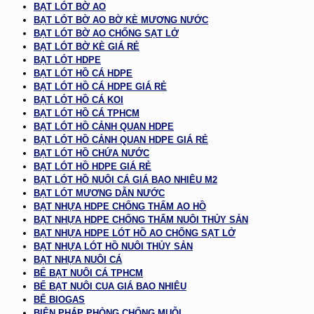
BẠT LÓT BỜ AO
BẠT LÓT BỜ AO BỜ KÈ MƯƠNG NƯỚC
BẠT LÓT BỜ AO CHỐNG SẠT LỞ
BẠT LÓT BỜ KÈ GIÁ RẺ
BẠT LÓT HDPE
BẠT LÓT HỒ CÁ HDPE
BẠT LÓT HỒ CÁ HDPE GIÁ RẺ
BẠT LÓT HỒ CÁ KOI
BẠT LÓT HỒ CÁ TPHCM
BẠT LÓT HỒ CẢNH QUAN HDPE
BẠT LÓT HỒ CẢNH QUAN HDPE GIÁ RẺ
BẠT LÓT HỒ CHỨA NƯỚC
BẠT LÓT HỒ HDPE GIÁ RẺ
BẠT LÓT HỒ NUÔI CÁ GIÁ BAO NHIÊU M2
BẠT LÓT MƯƠNG DẪN NƯỚC
BẠT NHỰA HDPE CHỐNG THẤM AO HỒ
BẠT NHỰA HDPE CHỐNG THẤM NUÔI THỦY SẢN
BẠT NHỰA HDPE LÓT HỒ AO CHỐNG SẠT LỞ
BẠT NHỰA LÓT HỒ NUÔI THỦY SẢN
BẠT NHỰA NUÔI CÁ
BỂ BẠT NUÔI CÁ TPHCM
BỂ BẠT NUÔI CUA GIÁ BAO NHIÊU
BỂ BIOGAS
BIỆN PHÁP PHÒNG CHỐNG MUỖI