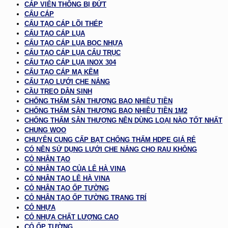
CÁP VIỄN THÔNG BỊ ĐỨT
CẨU CÁP
CẤU TẠO CÁP LÕI THÉP
CẤU TẠO CÁP LỤA
CẤU TẠO CÁP LỤA BỌC NHỰA
CẤU TẠO CÁP LỤA CẨU TRỤC
CẤU TẠO CÁP LỤA INOX 304
CẤU TẠO CÁP MẠ KẼM
CẤU TẠO LƯỚI CHE NẮNG
CẦU TREO DÂN SINH
CHỐNG THẤM SÂN THƯỢNG BAO NHIÊU TIỀN
CHỐNG THẤM SÂN THƯỢNG BAO NHIÊU TIỀN 1M2
CHỐNG THẤM SÂN THƯỢNG NÊN DÙNG LOẠI NÀO TỐT NHẤT
CHUNG WOO
CHUYÊN CUNG CẤP BẠT CHỐNG THẤM HDPE GIÁ RẺ
CÓ NÊN SỬ DỤNG LƯỚI CHE NẮNG CHO RAU KHÔNG
CỎ NHÂN TẠO
CỎ NHÂN TẠO CỦA LÊ HÀ VINA
CỎ NHÂN TẠO LÊ HÀ VINA
CỎ NHÂN TẠO ỐP TƯỜNG
CỎ NHÂN TẠO ỐP TƯỜNG TRANG TRÍ
CỎ NHỰA
CỎ NHỰA CHẤT LƯỢNG CAO
CỎ ỐP TƯỜNG