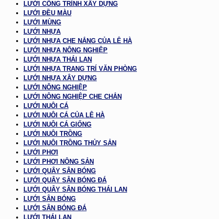
LƯỚI CÔNG TRÌNH XÂY DỰNG
LƯỚI ĐỀU MÀU
LƯỚI MÙNG
LƯỚI NHỰA
LƯỚI NHỰA CHE NẮNG CỦA LÊ HÀ
LƯỚI NHỰA NÔNG NGHIỆP
LƯỚI NHỰA THÁI LAN
LƯỚI NHỰA TRANG TRÍ VĂN PHÒNG
LƯỚI NHỰA XÂY DỰNG
LƯỚI NÔNG NGHIỆP
LƯỚI NÔNG NGHIỆP CHE CHẮN
LƯỚI NUÔI CÁ
LƯỚI NUÔI CÁ CỦA LÊ HÀ
LƯỚI NUÔI CÁ GIỐNG
LƯỚI NUÔI TRỒNG
LƯỚI NUÔI TRỒNG THỦY SẢN
LƯỚI PHƠI
LƯỚI PHƠI NÔNG SẢN
LƯỚI QUÂY SÂN BÓNG
LƯỚI QUÂY SÂN BÓNG ĐÁ
LƯỚI QUÂY SÂN BÓNG THÁI LAN
LƯỚI SÂN BÓNG
LƯỚI SÂN BÓNG ĐÁ
LƯỚI THÁI LAN