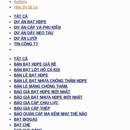
Authors
Hiển thị tất cả
TẤT CẢ
DỰ ÁN BẠT HDPE
DỰ ÁN CÁP VÀ PHỤ KIỆN
DỰ ÁN DÂY NEO TÀU
DỰ ÁN LƯỚI
TIN CÔNG TY
TẤT CẢ
BÁN BẠT HDPE GIÁ RẺ
BÁN BẠT LÓT HỒ CÁ KOI
BÁN LẺ BẠT HDPE
BÁN LẺ BẠT NHỰA CHỐNG THẤM HDPE
BÁN LẺ MÀNG CHỐNG THẤM.
BÁO GIÁ BẠT HDPE MỚI NHẤT
BÁO GIÁ BẠT NHỰA HDPE MỚI NHẤT
BÁO GIÁ CÁP CHỊU LỰC
BÁO GIÁ CÁP THÉP
BẢO QUẢN CÁP MẠ KẼM NHƯ THẾ NÀO
BẠT BIOGAS
BẠT CHE