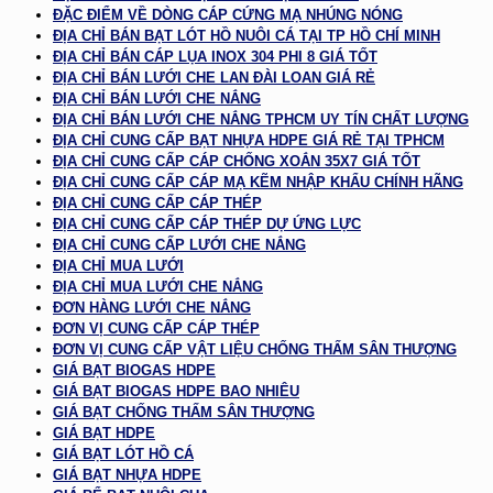
ĐẶC ĐIỂM VỀ DÒNG CÁP CỨNG MẠ NHÚNG NÓNG
ĐỊA CHỈ BÁN BẠT LÓT HỒ NUÔI CÁ TẠI TP HỒ CHÍ MINH
ĐỊA CHỈ BÁN CÁP LỤA INOX 304 PHI 8 GIÁ TỐT
ĐỊA CHỈ BÁN LƯỚI CHE LAN ĐÀI LOAN GIÁ RẺ
ĐỊA CHỈ BÁN LƯỚI CHE NẮNG
ĐỊA CHỈ BÁN LƯỚI CHE NẮNG TPHCM UY TÍN CHẤT LƯỢNG
ĐỊA CHỈ CUNG CẤP BẠT NHỰA HDPE GIÁ RẺ TẠI TPHCM
ĐỊA CHỈ CUNG CẤP CÁP CHỐNG XOẮN 35X7 GIÁ TỐT
ĐỊA CHỈ CUNG CẤP CÁP MẠ KẼM NHẬP KHẨU CHÍNH HÃNG
ĐỊA CHỈ CUNG CẤP CÁP THÉP
ĐỊA CHỈ CUNG CẤP CÁP THÉP DỰ ỨNG LỰC
ĐỊA CHỈ CUNG CẤP LƯỚI CHE NẮNG
ĐỊA CHỈ MUA LƯỚI
ĐỊA CHỈ MUA LƯỚI CHE NẮNG
ĐƠN HÀNG LƯỚI CHE NẮNG
ĐƠN VỊ CUNG CẤP CÁP THÉP
ĐƠN VỊ CUNG CẤP VẬT LIỆU CHỐNG THẤM SÂN THƯỢNG
GIÁ BẠT BIOGAS HDPE
GIÁ BẠT BIOGAS HDPE BAO NHIÊU
GIÁ BẠT CHỐNG THẤM SÂN THƯỢNG
GIÁ BẠT HDPE
GIÁ BẠT LÓT HỒ CÁ
GIÁ BẠT NHỰA HDPE