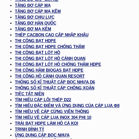
TĂNG ĐƠ CÁP MẠ
TĂNG ĐƠ CÁP MẠ KẼM
TĂNG ĐƠ CHỊU LỰC
TĂNG ĐƠ HÀN QUỐC
TĂNG ĐƠ MẠ KẼM
THÉP CACBON CAO CẤP NHẬP KHẨU
THI CÔNG BẠT HDPE
THI CÔNG BẠT HDPE CHỐNG THẤM
THI CÔNG BẠT LÓT HỒ
THI CÔNG BẠT LÓT HỒ CẢNH QUAN
THI CÔNG BẠT LÓT HỒ CHỐNG THẤM HDPE
THI CÔNG HẦM BIOGAS BẠT HDPE
THI CÔNG HỒ CẢNH QUAN RESORT
THÔNG SỐ KĨ THUẬT CÁP BỌC NHỰA D6
THÔNG SỐ KĨ THUẬT CÁP CHỐNG XOẮN
TIỆC TẤT NIÊN
TÌM HIỂU CÁP LÕI THÉP D22
TÌM HIỂU ĐẶC ĐIỂM VÀ ỨNG DỤNG CỦA CÁP LỤA Φ8
TÌM HIỂU VỀ CÁP CỨNG VIỄN THÔNG
TÌM HIỂU VỀ CÁP LỤA INOX 304 PHI 10
TRẢI BẠT HDPE LÀM HỒ CÁ KOI
TRỊNH ĐÌNH TÝ
ỨNG DỤNG CÁP BỌC NHỰA