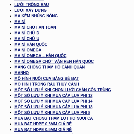
LƯỚI TRỒNG RAU
LƯỚI XÂY DỰNG
MẠ KẼM NHÚNG NÓNG
MA NÍ
MA NÍ CHỐT AN TOÀN
MA NÍ CHỮ D
MA NÍ CHỮ U
MA NÍ HÀN QUỐC
MA NÍ OMEGA
MA NÍ OMEGA – HÀN QUỐC
MA NÍ OMEGA CHỐT VẶN REN HÀN QUỐC
MÀNG CHỐNG THẤM HỒ CẢNH QUAN
MANHO
MÔ HÌNH NUÔI CUA BẰNG BỂ BẠT
MÔ HÌNH TRỒNG RAU THỦY CANH
MỘT SỐ LƯU Ý KHI CHỌN LƯỚI CHẮN CÔN TRÙNG
MỘT SỐ LƯU Ý KHI MUA CÁP LỤA PHI 12
MỘT SỐ LƯU Ý KHI MUA CÁP LỤA PHI 14
MỘT SỐ LƯU Ý KHI MUA CÁP LỤA PHI 18
MỘT SỐ LƯU Ý KHI MUA CÁP LỤA PHI 8
MUA BẠT CHỐNG THẤM LÓT HỒ NUÔI CÁ
MUA BẠT HDPE 0.3MM GIÁ RẺ
MUA BẠT HDPE 0.5MM GIÁ RẺ