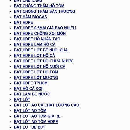
BẠT CHE NẮNG
BẠT CHỐNG THẤM HỒ TÔM
BẠT CHỐNG THẤM SÂN THƯỢNG
BẠT HẦM BIOGAS
BẠT HDPE
BẠT HDPE 0.5MM GIÁ BAO NHIÊU
BẠT HDPE CHỐNG XÓI MÒN
BẠT HDPE HỒ NHÂN TẠO
BẠT HDPE LÀM HỒ CÁ
BẠT HDPE LÓT BỂ NUÔI CUA
BẠT HDPE LÓT HỒ CÁ
BẠT HDPE LÓT HỒ CHỨA NƯỚC
BẠT HDPE LÓT HỒ NUÔI CÁ
BẠT HDPE LÓT HỒ TÔM
BẠT HDPE LÓT MƯƠNG
BẠT HDPE TPHCM
BẠT HỒ CÁ KOI
BẠT LÀM BỂ NƯỚC
BẠT LÓT
BẠT LÓT AO CÁ CHẤT LƯỢNG CAO
BẠT LÓT AO TÔM
BẠT LÓT AO TÔM GIÁ RẺ
BẠT LÓT AO TÔM HDPE
BẠT LÓT BỂ BƠI