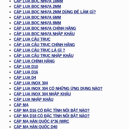
CÁP LỤA BỌC NHỰA 18MM
CÁP LỤA BỌC NHỰA 2MM
CÁP LỤA BỌC NHỰA 2MM DÙNG ĐỂ LÀM GÌ?
CÁP LỤA BỌC NHỰA 6MM
CÁP LỤA BỌC NHỰA 8MM
CÁP LỤA BỌC NHỰA CHÍNH HÃNG
CÁP LỤA BỌC NHỰA NHẬP KHẨU
CÁP LỤA CẨU TRỤC
CÁP LỤA CẨU TRỤC CHÍNH HÃNG
CÁP LỤA CẨU TRỤC LÀ GÌ ?
CÁP LỤA CẨU TRỤC NHẬP KHẨU
CÁP LỤA CHÍNH HÃNG
CÁP LỤA D10
CÁP LỤA D16
CÁP LỤA D4
CÁP LỤA INOX 304
CÁP LỤA INOX 304 CÓ NHỮNG ỨNG DỤNG NÀO?
CÁP LỤA INOX 304 NHẬP KHẨU
CÁP LỤA NHẬP KHẨU
CÁP MẠ
CÁP MẠ D16 CÓ ĐẶC TÍNH NỔI BẬT NÀO?
CÁP MẠ D18 CÓ ĐẶC TÍNH NỔI BẬT NÀO?
CÁP MẠ HÀN QUỐC 6*36 IWRC
CÁP MẠ HÀN QUỐC D40