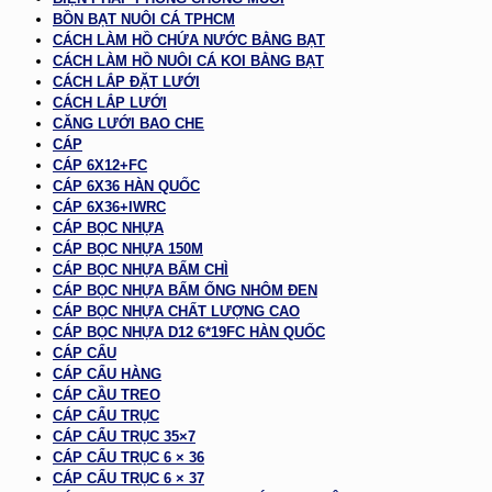
BỒN BẠT NUÔI CÁ TPHCM
CÁCH LÀM HỒ CHỨA NƯỚC BẰNG BẠT
CÁCH LÀM HỒ NUÔI CÁ KOI BẰNG BẠT
CÁCH LẮP ĐẶT LƯỚI
CÁCH LẮP LƯỚI
CĂNG LƯỚI BAO CHE
CÁP
CÁP 6X12+FC
CÁP 6X36 HÀN QUỐC
CÁP 6X36+IWRC
CÁP BỌC NHỰA
CÁP BỌC NHỰA 150M
CÁP BỌC NHỰA BẤM CHÌ
CÁP BỌC NHỰA BẤM ỐNG NHÔM ĐEN
CÁP BỌC NHỰA CHẤT LƯỢNG CAO
CÁP BỌC NHỰA D12 6*19FC HÀN QUỐC
CÁP CẨU
CÁP CẨU HÀNG
CÁP CẦU TREO
CÁP CẨU TRỤC
CÁP CẨU TRỤC 35×7
CÁP CẨU TRỤC 6 × 36
CÁP CẨU TRỤC 6 × 37