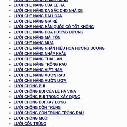
LƯỚI CHE NẮNG CỦA LÊ HÀ
LƯỚI CHE NẮNG ĐA SẮC CHO NHÀ XE
LƯỚI CHE NẮNG ĐÀI LOAN
LƯỚI CHE NẮNG GIÁ RẺ
LƯỚI CHE NẮNG HÀN QUỐC CÓ TỐT KHÔNG
LƯỚI CHE NẮNG HOA HƯỚNG DƯƠNG
LƯỚI CHE NẮNG MÁI TÔN
LƯỚI CHE NẮNG MƯA
LƯỚI CHE NẮNG NHÃN HIỆU HOA HƯỚNG DƯƠNG
LƯỚI CHE NẮNG NHẬP KHẨU
LƯỚI CHE NẮNG THÁI LAN
LƯỚI CHE NẮNG TRỒNG RAU
LƯỚI CHE NẮNG VIỆT NAM
LƯỚI CHE NẮNG VƯỜN RAU
LƯỚI CHE NẮNG VƯỜN ƯƠM
LƯỚI CHỐNG BỤI
LƯỚI CHỐNG BỤI CỦA LÊ HÀ VINA
LƯỚI CHỐNG BỤI TRONG XÂY DỰNG
LƯỚI CHỐNG BỤI XÂY DỰNG
LƯỚI CHỐNG CÔN TRÙNG
LƯỚI CHỐNG CÔN TRÙNG TRỒNG RAU
LƯỚI CHỐNG MUỖI
LƯỚI CÔN TRÙNG