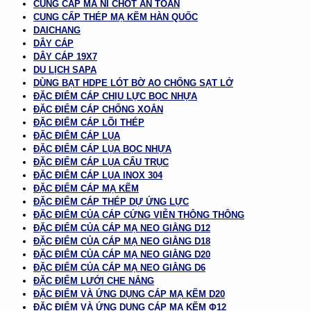
CUNG CẤP MA NÍ CHỐT AN TOÀN
CUNG CẤP THÉP MẠ KẼM HÀN QUỐC
DAICHANG
DÂY CÁP
DÂY CÁP 19X7
DU LỊCH SAPA
DÙNG BẠT HDPE LÓT BỜ AO CHỐNG SẠT LỞ
ĐẶC ĐIỂM CÁP CHỊU LỰC BỌC NHỰA
ĐẶC ĐIỂM CÁP CHỐNG XOẮN
ĐẶC ĐIỂM CÁP LÕI THÉP
ĐẶC ĐIỂM CÁP LỤA
ĐẶC ĐIỂM CÁP LỤA BỌC NHỰA
ĐẶC ĐIỂM CÁP LỤA CẨU TRỤC
ĐẶC ĐIỂM CÁP LỤA INOX 304
ĐẶC ĐIỂM CÁP MẠ KẼM
ĐẶC ĐIỂM CÁP THÉP DỰ ỨNG LỰC
ĐẶC ĐIỂM CỦA CÁP CỨNG VIỄN THÔNG THÔNG
ĐẶC ĐIỂM CỦA CÁP MẠ NEO GIẰNG D12
ĐẶC ĐIỂM CỦA CÁP MẠ NEO GIẰNG D18
ĐẶC ĐIỂM CỦA CÁP MẠ NEO GIẰNG D20
ĐẶC ĐIỂM CỦA CÁP MẠ NEO GIẰNG D6
ĐẶC ĐIỂM LƯỚI CHE NẮNG
ĐẶC ĐIỂM VÀ ỨNG DỤNG CÁP MẠ KẼM D20
ĐẶC ĐIỂM VÀ ỨNG DỤNG CÁP MẠ KẼM Φ12