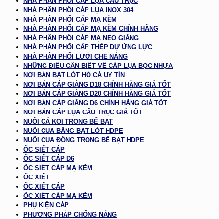
NHÀ PHÂN PHỐI CÁP LỤA CẨU TRỤC
NHÀ PHÂN PHỐI CÁP LỤA INOX 304
NHÀ PHÂN PHỐI CÁP MẠ KẼM
NHÀ PHÂN PHỐI CÁP MẠ KẼM CHÍNH HÃNG
NHÀ PHÂN PHỐI CÁP MẠ NEO GIẰNG
NHÀ PHÂN PHỐI CÁP THÉP DỰ ỨNG LỰC
NHÀ PHÂN PHỐI LƯỚI CHE NẮNG
NHỮNG ĐIỀU CẦN BIẾT VỀ CÁP LỤA BỌC NHỰA
NƠI BÁN BẠT LÓT HỒ CÁ UY TÍN
NƠI BÁN CÁP GIẰNG D18 CHÍNH HÃNG GIÁ TỐT
NƠI BÁN CÁP GIẰNG D20 CHÍNH HÃNG GIÁ TỐT
NƠI BÁN CÁP GIẰNG D6 CHÍNH HÃNG GIÁ TỐT
NƠI BÁN CÁP LỤA CẨU TRỤC GIÁ TỐT
NUÔI CÁ KOI TRONG BỂ BẠT
NUÔI CUA BẰNG BẠT LÓT HDPE
NUÔI CUA ĐỒNG TRONG BỂ BẠT HDPE
ỐC SIẾT CÁP
ỐC SIẾT CÁP D6
ỐC SIẾT CÁP MẠ KẼM
ỐC XIẾT
ỐC XIẾT CÁP
ỐC XIẾT CÁP MẠ KẼM
PHỤ KIỆN CÁP
PHƯƠNG PHÁP CHỐNG NẮNG