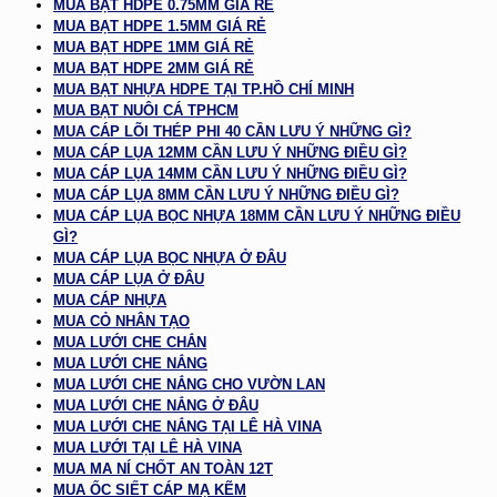
MUA BẠT HDPE 0.75MM GIÁ RẺ
MUA BẠT HDPE 1.5MM GIÁ RẺ
MUA BẠT HDPE 1MM GIÁ RẺ
MUA BẠT HDPE 2MM GIÁ RẺ
MUA BẠT NHỰA HDPE TẠI TP.HỒ CHÍ MINH
MUA BẠT NUÔI CÁ TPHCM
MUA CÁP LÕI THÉP PHI 40 CẦN LƯU Ý NHỮNG GÌ?
MUA CÁP LỤA 12MM CẦN LƯU Ý NHỮNG ĐIỀU GÌ?
MUA CÁP LỤA 14MM CẦN LƯU Ý NHỮNG ĐIỀU GÌ?
MUA CÁP LỤA 8MM CẦN LƯU Ý NHỮNG ĐIỀU GÌ?
MUA CÁP LỤA BỌC NHỰA 18MM CẦN LƯU Ý NHỮNG ĐIỀU
GÌ?
MUA CÁP LỤA BỌC NHỰA Ở ĐÂU
MUA CÁP LỤA Ở ĐÂU
MUA CÁP NHỰA
MUA CỎ NHÂN TẠO
MUA LƯỚI CHE CHẮN
MUA LƯỚI CHE NẮNG
MUA LƯỚI CHE NẮNG CHO VƯỜN LAN
MUA LƯỚI CHE NẮNG Ở ĐÂU
MUA LƯỚI CHE NẮNG TẠI LÊ HÀ VINA
MUA LƯỚI TẠI LÊ HÀ VINA
MUA MA NÍ CHỐT AN TOÀN 12T
MUA ỐC SIẾT CÁP MẠ KẼM