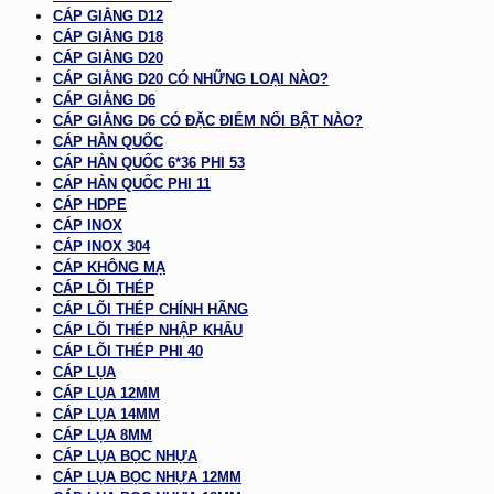
CÁP GIẰNG D12
CÁP GIẰNG D18
CÁP GIẰNG D20
CÁP GIẰNG D20 CÓ NHỮNG LOẠI NÀO?
CÁP GIẰNG D6
CÁP GIẰNG D6 CÓ ĐẶC ĐIỂM NỔI BẬT NÀO?
CÁP HÀN QUỐC
CÁP HÀN QUỐC 6*36 PHI 53
CÁP HÀN QUỐC PHI 11
CÁP HDPE
CÁP INOX
CÁP INOX 304
CÁP KHÔNG MẠ
CÁP LÕI THÉP
CÁP LÕI THÉP CHÍNH HÃNG
CÁP LÕI THÉP NHẬP KHẨU
CÁP LÕI THÉP PHI 40
CÁP LỤA
CÁP LỤA 12MM
CÁP LỤA 14MM
CÁP LỤA 8MM
CÁP LỤA BỌC NHỰA
CÁP LỤA BỌC NHỰA 12MM