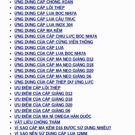
ỨNG DỤNG CÁP CHỐNG XOẮN
ỨNG DỤNG CÁP LÕI THÉP
ỨNG DỤNG CÁP LỤA BỌC NHỰA
ỨNG DỤNG CÁP LỤA CẨU TRỤC
ỨNG DỤNG CÁP LỤA INOX 304
ỨNG DỤNG CÁP MẠ KẼM
ỨNG DỤNG CỦA CÁP CHỊU LỰC BỌC NHỰA
ỨNG DỤNG CỦA CÁP CỨNG VIỄN THÔNG
ỨNG DỤNG CỦA CÁP LỤA
ỨNG DỤNG CỦA CÁP LỤA BỌC NHỰA
ỨNG DỤNG CỦA CÁP MẠ NEO GIẰNG D12
ỨNG DỤNG CỦA CÁP MẠ NEO GIẰNG D18
ỨNG DỤNG CỦA CÁP MẠ NEO GIẰNG D20
ỨNG DỤNG CỦA CÁP MẠ NEO GIẰNG D6
ỨNG DỤNG CỦA CÁP THÉP DỰ ỨNG LỰC
ƯU ĐIỂM CÁP LÕI THÉP
ƯU ĐIỂM CỦA CÁP GIẰNG D12
ƯU ĐIỂM CỦA CÁP GIẰNG D18
ƯU ĐIỂM CỦA CÁP GIẰNG D20
ƯU ĐIỂM CỦA CÁP GIẰNG D6
ƯU ĐIỂM CỦA MA NÍ OMEGA HÀN QUỐC
VẬT LIỆU CHỐNG THẤM
VÌ SAO CÁP MẠ KẼM D16 ĐƯỢC SỬ DỤNG NHIỀU?
VÌ SAO NÊN SỬ DỤNG CÁP LỤA 12MM