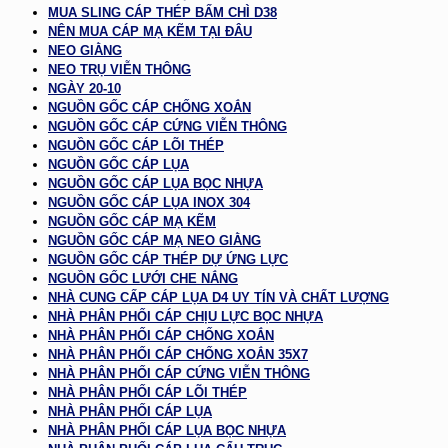
MUA SLING CÁP THÉP BẤM CHÌ D38
NÊN MUA CÁP MẠ KẼM TẠI ĐÂU
NEO GIẰNG
NEO TRỤ VIỄN THÔNG
NGÀY 20-10
NGUỒN GỐC CÁP CHỐNG XOẮN
NGUỒN GỐC CÁP CỨNG VIỄN THÔNG
NGUỒN GỐC CÁP LÕI THÉP
NGUỒN GỐC CÁP LỤA
NGUỒN GỐC CÁP LỤA BỌC NHỰA
NGUỒN GỐC CÁP LỤA INOX 304
NGUỒN GỐC CÁP MẠ KẼM
NGUỒN GỐC CÁP MẠ NEO GIẰNG
NGUỒN GỐC CÁP THÉP DỰ ỨNG LỰC
NGUỒN GỐC LƯỚI CHE NẮNG
NHÀ CUNG CẤP CÁP LỤA D4 UY TÍN VÀ CHẤT LƯỢNG
NHÀ PHÂN PHỐI CÁP CHỊU LỰC BỌC NHỰA
NHÀ PHÂN PHỐI CÁP CHỐNG XOẮN
NHÀ PHÂN PHỐI CÁP CHỐNG XOẮN 35X7
NHÀ PHÂN PHỐI CÁP CỨNG VIỄN THÔNG
NHÀ PHÂN PHỐI CÁP LÕI THÉP
NHÀ PHÂN PHỐI CÁP LỤA
NHÀ PHÂN PHỐI CÁP LỤA BỌC NHỰA