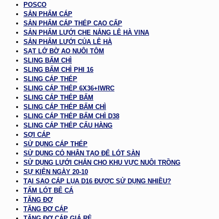
POSCO
SẢN PHẨM CÁP
SẢN PHẨM CÁP THÉP CAO CẤP
SẢN PHẨM LƯỚI CHE NẮNG LÊ HÀ VINA
SẢN PHẨM LƯỚI CỦA LÊ HÀ
SẠT LỞ BỜ AO NUÔI TÔM
SLING BẤM CHÌ
SLING BẤM CHÌ PHI 16
SLING CÁP THÉP
SLING CÁP THÉP 6X36+IWRC
SLING CÁP THÉP BẤM
SLING CÁP THÉP BẤM CHÌ
SLING CÁP THÉP BẤM CHÌ D38
SLING CÁP THÉP CẨU HÀNG
SỢI CÁP
SỬ DỤNG CÁP THÉP
SỬ DỤNG CỎ NHÂN TẠO ĐỂ LÓT SÀN
SỬ DỤNG LƯỚI CHẮN CHO KHU VỰC NUÔI TRỒNG
SỰ KIỆN NGÀY 20-10
TẠI SAO CÁP LỤA D16 ĐƯỢC SỬ DỤNG NHIỀU?
TẤM LÓT BỂ CÁ
TĂNG ĐƠ
TĂNG ĐƠ CÁP
TĂNG ĐƠ CÁP GIÁ RẺ