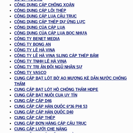
CÔNG DỤNG CÁP CHỐNG XOẮN
CÔNG DỤNG CÁP LÕI THÉP
CÔNG DỤNG CÁP LỤA CẨU TRỤC
CÔNG DỤNG CÁP THÉP DỰ ỨNG LỰC
CÔNG DỤNG CỦA CÁP LỤA
CÔNG DỤNG CỦA CÁP LỤA BỌC NHỰA
CÔNG TY BENET MEDIA
CÔNG TY BONG AN
CÔNG TY LÊ HÀ VINA
CÔNG TY LÊ HÀ VINA SLING CÁP THÉP BẤM
CÔNG TY TNHH LÊ HÀ VINA
CÔNG TY TRI ÂN ĐỘI NGŨ NHÂN SỰ
CÔNG TY VASCO
CUNG CẤP BẠT LÓT BỜ AO MƯƠNG KÈ DẪN NƯỚC CHỐNG
THẤM
CUNG CẤP BẠT LÓT HỒ CHỐNG THẤM HDPE
CUNG CẤP BẠT NUÔI CUA UY TÍN
CUNG CẤP CÁP D46
CUNG CẤP CÁP HÀN QUỐC 6*36 PHI 53
CUNG CẤP CÁP HÀN QUỐC D40
CUNG CẤP CÁP THÉP
CUNG CẤP ĐƠN HÀNG CÁP CẨU TRỤC
CUNG CẤP LƯỚI CHE NẮNG