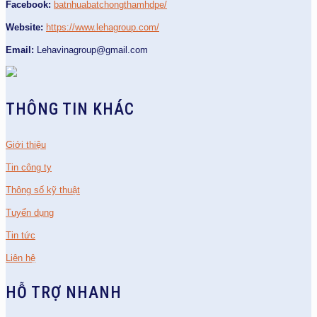
Facebook:
batnhuabatchongthamhdpe/
Website:
https://www.lehagroup.com/
Email:
Lehavinagroup@gmail.com
THÔNG TIN KHÁC
Giới thiệu
Tin công ty
Thông số kỹ thuật
Tuyển dụng
Tin tức
Liên hệ
HỖ TRỢ NHANH