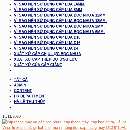
VÌ SAO NÊN SỬ DỤNG CÁP LỤA 14MM.
VÌ SAO NÊN SỬ DỤNG CÁP LỤA 8MM
VÌ SAO NÊN SỬ DỤNG CÁP LỤA BỌC NHỰA 12MM
VÌ SAO NÊN SỬ DỤNG CÁP LỤA BỌC NHỰA 18MM.
VÌ SAO NÊN SỬ DỤNG CÁP LỤA BỌC NHỰA 2MM.
VÌ SAO NÊN SỬ DỤNG CÁP LỤA BỌC NHỰA 6MM.
VÌ SAO NÊN SỬ DỤNG CÁP LỤA D10
VÌ SAO NÊN SỬ DỤNG CÁP LỤA D16
VÌ SAO NÊN SỬ DỤNG CÁP LỤA D4
XUẤT XỨ CÁP CHỊU LỰC BỌC NHỰA
XUẤT XỨ CÁP THÉP DỰ ỨNG LỰC
XUẤT XỨ CỦA CÁP GIẰNG
TẤT CẢ
ADMIN
CONTENT
HR DEPARTMENT
HÀ LÊ THU THỦY
18/11/2020