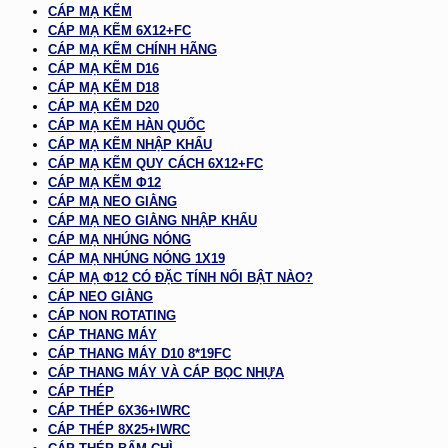
CÁP MẠ KẼM
CÁP MẠ KẼM 6X12+FC
CÁP MẠ KẼM CHÍNH HÃNG
CÁP MẠ KẼM D16
CÁP MẠ KẼM D18
CÁP MẠ KẼM D20
CÁP MẠ KẼM HÀN QUỐC
CÁP MẠ KẼM NHẬP KHẨU
CÁP MẠ KẼM QUY CÁCH 6X12+FC
CÁP MẠ KẼM Φ12
CÁP MẠ NEO GIẰNG
CÁP MẠ NEO GIẰNG NHẬP KHẨU
CÁP MẠ NHÚNG NÓNG
CÁP MẠ NHÚNG NÓNG 1X19
CÁP MẠ Φ12 CÓ ĐẶC TÍNH NỔI BẬT NÀO?
CÁP NEO GIẰNG
CÁP NON ROTATING
CÁP THANG MÁY
CÁP THANG MÁY D10 8*19FC
CÁP THANG MÁY VÀ CÁP BỌC NHỰA
CÁP THÉP
CÁP THÉP 6X36+IWRC
CÁP THÉP 8X25+IWRC