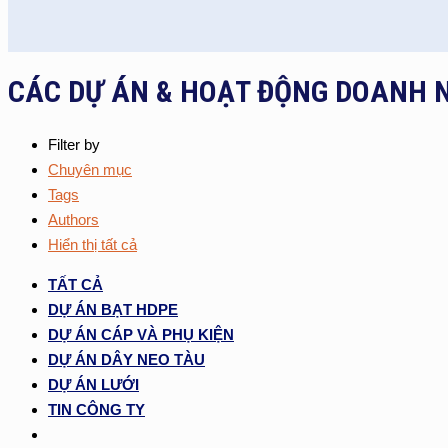
CÁC DỰ ÁN & HOẠT ĐỘNG DOANH 
Filter by
Chuyên mục
Tags
Authors
Hiển thị tất cả
TẤT CẢ
DỰ ÁN BẠT HDPE
DỰ ÁN CÁP VÀ PHỤ KIỆN
DỰ ÁN DÂY NEO TÀU
DỰ ÁN LƯỚI
TIN CÔNG TY