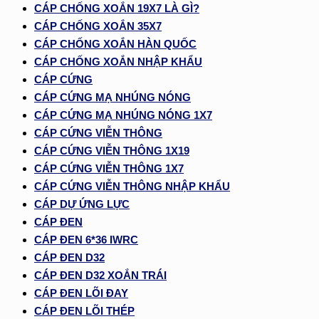
CÁP CHỐNG XOẮN 19X7 LÀ GÌ?
CÁP CHỐNG XOẮN 35X7
CÁP CHỐNG XOẮN HÀN QUỐC
CÁP CHỐNG XOẮN NHẬP KHẨU
CÁP CỨNG
CÁP CỨNG MẠ NHÚNG NÓNG
CÁP CỨNG MẠ NHÚNG NÓNG 1X7
CÁP CỨNG VIỄN THÔNG
CÁP CỨNG VIỄN THÔNG 1X19
CÁP CỨNG VIỄN THÔNG 1X7
CÁP CỨNG VIỄN THÔNG NHẬP KHẨU
CÁP DỰ ỨNG LỰC
CÁP ĐEN
CÁP ĐEN 6*36 IWRC
CÁP ĐEN D32
CÁP ĐEN D32 XOẮN TRÁI
CÁP ĐEN LÕI ĐAY
CÁP ĐEN LÕI THÉP