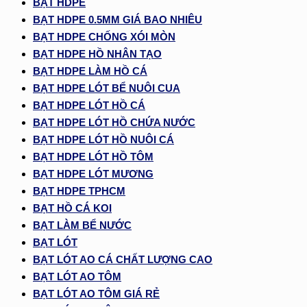
BẠT HDPE
BẠT HDPE 0.5MM GIÁ BAO NHIÊU
BẠT HDPE CHỐNG XÓI MÒN
BẠT HDPE HỒ NHÂN TẠO
BẠT HDPE LÀM HỒ CÁ
BẠT HDPE LÓT BỂ NUÔI CUA
BẠT HDPE LÓT HỒ CÁ
BẠT HDPE LÓT HỒ CHỨA NƯỚC
BẠT HDPE LÓT HỒ NUÔI CÁ
BẠT HDPE LÓT HỒ TÔM
BẠT HDPE LÓT MƯƠNG
BẠT HDPE TPHCM
BẠT HỒ CÁ KOI
BẠT LÀM BỂ NƯỚC
BẠT LÓT
BẠT LÓT AO CÁ CHẤT LƯỢNG CAO
BẠT LÓT AO TÔM
BẠT LÓT AO TÔM GIÁ RẺ