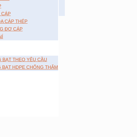
P
 CÁP
A CÁP THÉP
G ĐƠ CÁP
NÍ
G BẠT THEO YÊU CẦU
G BẠT HDPE CHỐNG THẤM