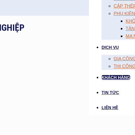
CÁP THÉ
PHỤ KIỆN
KHÓ
NGHIỆP
TĂN
MA 
DỊCH VỤ
GIA CÔN
THI CÔN
KHÁCH HÀNG
TIN TỨC
LIÊN HỆ