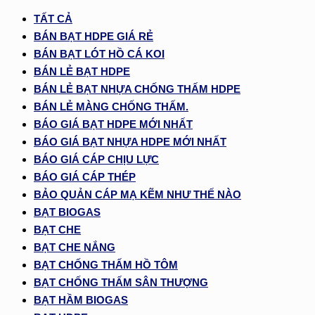
TẤT CẢ
BÁN BẠT HDPE GIÁ RẺ
BÁN BẠT LÓT HỒ CÁ KOI
BÁN LẺ BẠT HDPE
BÁN LẺ BẠT NHỰA CHỐNG THẤM HDPE
BÁN LẺ MÀNG CHỐNG THẤM.
BÁO GIÁ BẠT HDPE MỚI NHẤT
BÁO GIÁ BẠT NHỰA HDPE MỚI NHẤT
BÁO GIÁ CÁP CHỊU LỰC
BÁO GIÁ CÁP THÉP
BẢO QUẢN CÁP MẠ KẼM NHƯ THẾ NÀO
BẠT BIOGAS
BẠT CHE
BẠT CHE NẮNG
BẠT CHỐNG THẤM HỒ TÔM
BẠT CHỐNG THẤM SÂN THƯỢNG
BẠT HẦM BIOGAS