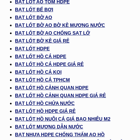
BẠT LÓT AO TÔM HDPE
BẠT LÓT BỂ BƠI
BẠT LÓT BỜ AO
BẠT LÓT BỜ AO BỜ KÈ MƯƠNG NƯỚC
BẠT LÓT BỜ AO CHỐNG SẠT LỞ
BẠT LÓT BỜ KÈ GIÁ RẺ
BẠT LÓT HDPE
BẠT LÓT HỒ CÁ HDPE
BẠT LÓT HỒ CÁ HDPE GIÁ RẺ
BẠT LÓT HỒ CÁ KOI
BẠT LÓT HỒ CÁ TPHCM
BẠT LÓT HỒ CẢNH QUAN HDPE
BẠT LÓT HỒ CẢNH QUAN HDPE GIÁ RẺ
BẠT LÓT HỒ CHỨA NƯỚC
BẠT LÓT HỒ HDPE GIÁ RẺ
BẠT LÓT HỒ NUÔI CÁ GIÁ BAO NHIÊU M2
BẠT LÓT MƯƠNG DẪN NƯỚC
BẠT NHỰA HDPE CHỐNG THẤM AO HỒ