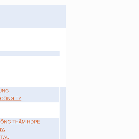
ỤNG
 CÔNG TY
ỐNG THẤM HDPE
ỰA
 TÀU