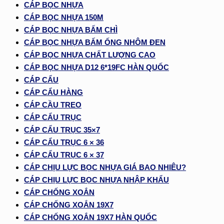
CÁP BỌC NHỰA
CÁP BỌC NHỰA 150M
CÁP BỌC NHỰA BẤM CHÌ
CÁP BỌC NHỰA BẤM ỐNG NHÔM ĐEN
CÁP BỌC NHỰA CHẤT LƯỢNG CAO
CÁP BỌC NHỰA D12 6*19FC HÀN QUỐC
CÁP CẨU
CÁP CẨU HÀNG
CÁP CẦU TREO
CÁP CẨU TRỤC
CÁP CẨU TRỤC 35×7
CÁP CẨU TRỤC 6 × 36
CÁP CẨU TRỤC 6 × 37
CÁP CHỊU LỰC BỌC NHỰA GIÁ BAO NHIÊU?
CÁP CHỊU LỰC BỌC NHỰA NHẬP KHẨU
CÁP CHỐNG XOẮN
CÁP CHỐNG XOẮN 19X7
CÁP CHỐNG XOẮN 19X7 HÀN QUỐC