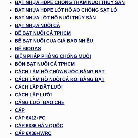
BẠT NHỰA HDPE CHỐNG THẤM NUÔI THỦY SẢN
BẠT NHỰA HDPE LÓT HỒ AO CHỐNG SẠT LỞ
BẠT NHỰA LÓT HỒ NUÔI THỦY SẢN
BẠT NHỰA NUÔI CÁ
BỂ BẠT NUÔI CÁ TPHCM
BỂ BẠT NUÔI CUA GIÁ BAO NHIÊU
BỂ BIOGAS
BIỆN PHÁP PHÒNG CHỐNG MUỖI
BỒN BẠT NUÔI CÁ TPHCM
CÁCH LÀM HỒ CHỨA NƯỚC BẰNG BẠT
CÁCH LÀM HỒ NUÔI CÁ KOI BẰNG BẠT
CÁCH LẮP ĐẶT LƯỚI
CÁCH LẮP LƯỚI
CĂNG LƯỚI BAO CHE
CÁP
CÁP 6X12+FC
CÁP 6X36 HÀN QUỐC
CÁP 6X36+IWRC