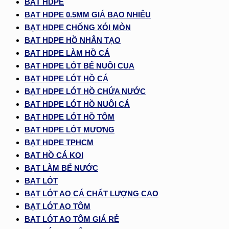
BẠT HDPE
BẠT HDPE 0.5MM GIÁ BAO NHIÊU
BẠT HDPE CHỐNG XÓI MÒN
BẠT HDPE HỒ NHÂN TẠO
BẠT HDPE LÀM HỒ CÁ
BẠT HDPE LÓT BỂ NUÔI CUA
BẠT HDPE LÓT HỒ CÁ
BẠT HDPE LÓT HỒ CHỨA NƯỚC
BẠT HDPE LÓT HỒ NUÔI CÁ
BẠT HDPE LÓT HỒ TÔM
BẠT HDPE LÓT MƯƠNG
BẠT HDPE TPHCM
BẠT HỒ CÁ KOI
BẠT LÀM BỂ NƯỚC
BẠT LÓT
BẠT LÓT AO CÁ CHẤT LƯỢNG CAO
BẠT LÓT AO TÔM
BẠT LÓT AO TÔM GIÁ RẺ