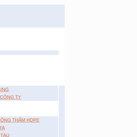
ỤNG
 CÔNG TY
ỐNG THẤM HDPE
ỰA
 TÀU