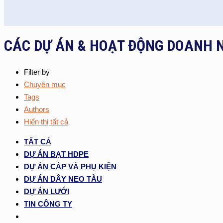
CÁC DỰ ÁN & HOẠT ĐỘNG DOANH 
Filter by
Chuyên mục
Tags
Authors
Hiển thị tất cả
TẤT CẢ
DỰ ÁN BẠT HDPE
DỰ ÁN CÁP VÀ PHỤ KIỆN
DỰ ÁN DÂY NEO TÀU
DỰ ÁN LƯỚI
TIN CÔNG TY