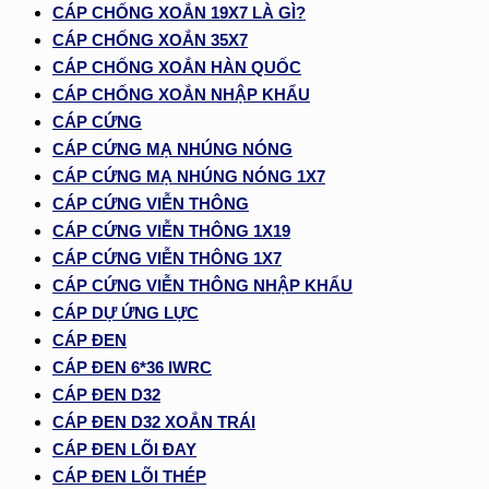
CÁP CHỐNG XOẮN 19X7 LÀ GÌ?
CÁP CHỐNG XOẮN 35X7
CÁP CHỐNG XOẮN HÀN QUỐC
CÁP CHỐNG XOẮN NHẬP KHẨU
CÁP CỨNG
CÁP CỨNG MẠ NHÚNG NÓNG
CÁP CỨNG MẠ NHÚNG NÓNG 1X7
CÁP CỨNG VIỄN THÔNG
CÁP CỨNG VIỄN THÔNG 1X19
CÁP CỨNG VIỄN THÔNG 1X7
CÁP CỨNG VIỄN THÔNG NHẬP KHẨU
CÁP DỰ ỨNG LỰC
CÁP ĐEN
CÁP ĐEN 6*36 IWRC
CÁP ĐEN D32
CÁP ĐEN D32 XOẮN TRÁI
CÁP ĐEN LÕI ĐAY
CÁP ĐEN LÕI THÉP