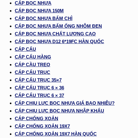
CÁP BỌC NHỰA
CÁP BỌC NHỰA 150M
CÁP BỌC NHỰA BẤM CHÌ
CÁP BỌC NHỰA BẤM ỐNG NHÔM ĐEN
CÁP BỌC NHỰA CHẤT LƯỢNG CAO
CÁP BỌC NHỰA D12 6*19FC HÀN QUỐC
CÁP CẨU
CÁP CẨU HÀNG
CÁP CẦU TREO
CÁP CẨU TRỤC
CÁP CẨU TRỤC 35×7
CÁP CẨU TRỤC 6 × 36
CÁP CẨU TRỤC 6 × 37
CÁP CHỊU LỰC BỌC NHỰA GIÁ BAO NHIÊU?
CÁP CHỊU LỰC BỌC NHỰA NHẬP KHẨU
CÁP CHỐNG XOẮN
CÁP CHỐNG XOẮN 19X7
CÁP CHỐNG XOẮN 19X7 HÀN QUỐC