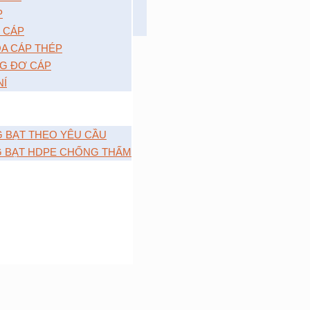
P
 CÁP
A CÁP THÉP
G ĐƠ CÁP
NÍ
G BẠT THEO YÊU CẦU
G BẠT HDPE CHỐNG THẤM