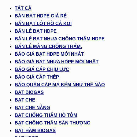
TẤT CẢ
BÁN BẠT HDPE GIÁ RẺ
BÁN BẠT LÓT HỒ CÁ KOI
BÁN LẺ BẠT HDPE
BÁN LẺ BẠT NHỰA CHỐNG THẤM HDPE
BÁN LẺ MÀNG CHỐNG THẤM.
BÁO GIÁ BẠT HDPE MỚI NHẤT
BÁO GIÁ BẠT NHỰA HDPE MỚI NHẤT
BÁO GIÁ CÁP CHỊU LỰC
BÁO GIÁ CÁP THÉP
BẢO QUẢN CÁP MẠ KẼM NHƯ THẾ NÀO
BẠT BIOGAS
BẠT CHE
BẠT CHE NẮNG
BẠT CHỐNG THẤM HỒ TÔM
BẠT CHỐNG THẤM SÂN THƯỢNG
BẠT HẦM BIOGAS