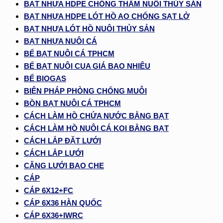
BẠT NHỰA HDPE CHỐNG THẤM NUÔI THỦY SẢN
BẠT NHỰA HDPE LÓT HỒ AO CHỐNG SẠT LỞ
BẠT NHỰA LÓT HỒ NUÔI THỦY SẢN
BẠT NHỰA NUÔI CÁ
BỂ BẠT NUÔI CÁ TPHCM
BỂ BẠT NUÔI CUA GIÁ BAO NHIÊU
BỂ BIOGAS
BIỆN PHÁP PHÒNG CHỐNG MUỖI
BỒN BẠT NUÔI CÁ TPHCM
CÁCH LÀM HỒ CHỨA NƯỚC BẰNG BẠT
CÁCH LÀM HỒ NUÔI CÁ KOI BẰNG BẠT
CÁCH LẮP ĐẶT LƯỚI
CÁCH LẮP LƯỚI
CĂNG LƯỚI BAO CHE
CÁP
CÁP 6X12+FC
CÁP 6X36 HÀN QUỐC
CÁP 6X36+IWRC