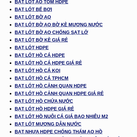
BẠT LÓT AO TÔM HDPE
BẠT LÓT BỂ BƠI
BẠT LÓT BỜ AO
BẠT LÓT BỜ AO BỜ KÈ MƯƠNG NƯỚC
BẠT LÓT BỜ AO CHỐNG SẠT LỞ
BẠT LÓT BỜ KÈ GIÁ RẺ
BẠT LÓT HDPE
BẠT LÓT HỒ CÁ HDPE
BẠT LÓT HỒ CÁ HDPE GIÁ RẺ
BẠT LÓT HỒ CÁ KOI
BẠT LÓT HỒ CÁ TPHCM
BẠT LÓT HỒ CẢNH QUAN HDPE
BẠT LÓT HỒ CẢNH QUAN HDPE GIÁ RẺ
BẠT LÓT HỒ CHỨA NƯỚC
BẠT LÓT HỒ HDPE GIÁ RẺ
BẠT LÓT HỒ NUÔI CÁ GIÁ BAO NHIÊU M2
BẠT LÓT MƯƠNG DẪN NƯỚC
BẠT NHỰA HDPE CHỐNG THẤM AO HỒ