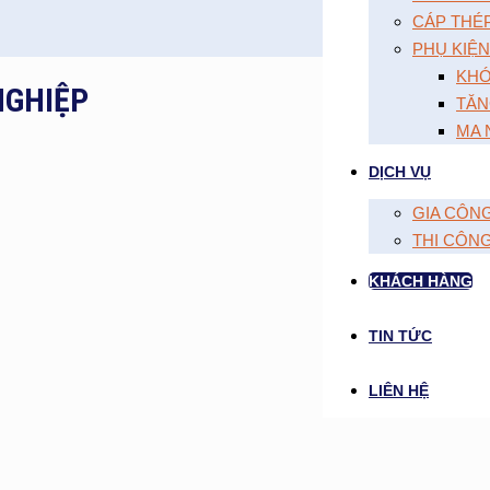
CÁP THÉ
PHỤ KIỆN
KHÓ
NGHIỆP
TĂN
MA 
DỊCH VỤ
GIA CÔN
THI CÔN
KHÁCH HÀNG
TIN TỨC
LIÊN HỆ