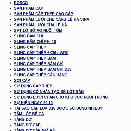
POSCO
SẢN PHẨM CÁP
SẢN PHẨM CÁP THÉP CAO CẤP
SẢN PHẨM LƯỚI CHE NẮNG LÊ HÀ VINA
SẢN PHẨM LƯỚI CỦA LÊ HÀ
SẠT LỞ BỜ AO NUÔI TÔM
SLING BẤM CHÌ
SLING BẤM CHÌ PHI 16
SLING CÁP THÉP
SLING CÁP THÉP 6X36+IWRC
SLING CÁP THÉP BẤM
SLING CÁP THÉP BẤM CHÌ
SLING CÁP THÉP BẤM CHÌ D38
SLING CÁP THÉP CẨU HÀNG
SỢI CÁP
SỬ DỤNG CÁP THÉP
SỬ DỤNG CỎ NHÂN TẠO ĐỂ LÓT SÀN
SỬ DỤNG LƯỚI CHẮN CHO KHU VỰC NUÔI TRỒNG
SỰ KIỆN NGÀY 20-10
TẠI SAO CÁP LỤA D16 ĐƯỢC SỬ DỤNG NHIỀU?
TẤM LÓT BỂ CÁ
TĂNG ĐƠ
TĂNG ĐƠ CÁP
TĂNG ĐƠ CÁP GIÁ RẺ