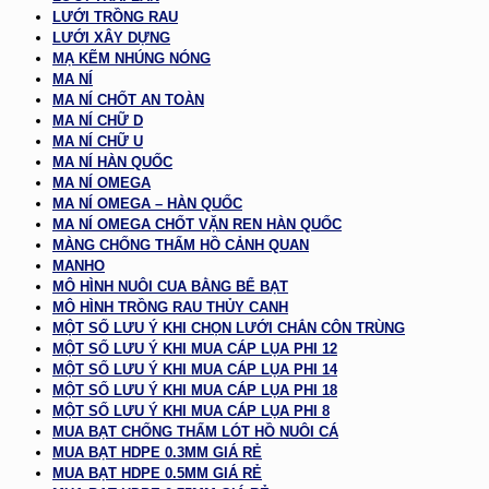
LƯỚI TRỒNG RAU
LƯỚI XÂY DỰNG
MẠ KẼM NHÚNG NÓNG
MA NÍ
MA NÍ CHỐT AN TOÀN
MA NÍ CHỮ D
MA NÍ CHỮ U
MA NÍ HÀN QUỐC
MA NÍ OMEGA
MA NÍ OMEGA – HÀN QUỐC
MA NÍ OMEGA CHỐT VẶN REN HÀN QUỐC
MÀNG CHỐNG THẤM HỒ CẢNH QUAN
MANHO
MÔ HÌNH NUÔI CUA BẰNG BỂ BẠT
MÔ HÌNH TRỒNG RAU THỦY CANH
MỘT SỐ LƯU Ý KHI CHỌN LƯỚI CHẮN CÔN TRÙNG
MỘT SỐ LƯU Ý KHI MUA CÁP LỤA PHI 12
MỘT SỐ LƯU Ý KHI MUA CÁP LỤA PHI 14
MỘT SỐ LƯU Ý KHI MUA CÁP LỤA PHI 18
MỘT SỐ LƯU Ý KHI MUA CÁP LỤA PHI 8
MUA BẠT CHỐNG THẤM LÓT HỒ NUÔI CÁ
MUA BẠT HDPE 0.3MM GIÁ RẺ
MUA BẠT HDPE 0.5MM GIÁ RẺ