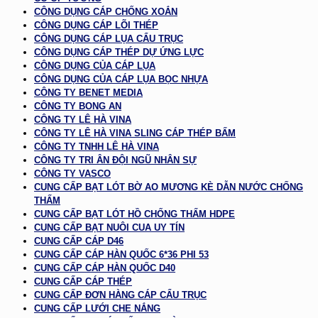
CÔNG DỤNG CÁP CHỐNG XOẮN
CÔNG DỤNG CÁP LÕI THÉP
CÔNG DỤNG CÁP LỤA CẨU TRỤC
CÔNG DỤNG CÁP THÉP DỰ ỨNG LỰC
CÔNG DỤNG CỦA CÁP LỤA
CÔNG DỤNG CỦA CÁP LỤA BỌC NHỰA
CÔNG TY BENET MEDIA
CÔNG TY BONG AN
CÔNG TY LÊ HÀ VINA
CÔNG TY LÊ HÀ VINA SLING CÁP THÉP BẤM
CÔNG TY TNHH LÊ HÀ VINA
CÔNG TY TRI ÂN ĐỘI NGŨ NHÂN SỰ
CÔNG TY VASCO
CUNG CẤP BẠT LÓT BỜ AO MƯƠNG KÈ DẪN NƯỚC CHỐNG
THẤM
CUNG CẤP BẠT LÓT HỒ CHỐNG THẤM HDPE
CUNG CẤP BẠT NUÔI CUA UY TÍN
CUNG CẤP CÁP D46
CUNG CẤP CÁP HÀN QUỐC 6*36 PHI 53
CUNG CẤP CÁP HÀN QUỐC D40
CUNG CẤP CÁP THÉP
CUNG CẤP ĐƠN HÀNG CÁP CẨU TRỤC
CUNG CẤP LƯỚI CHE NẮNG