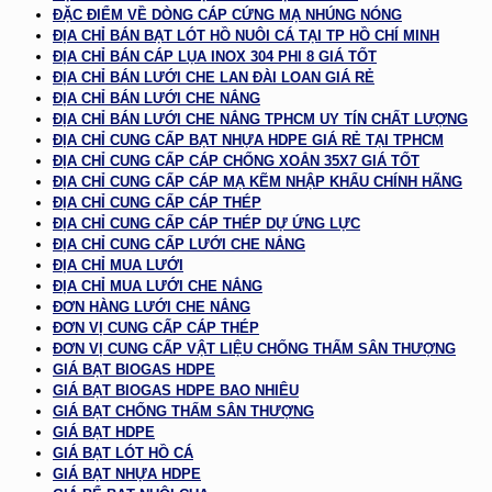
ĐẶC ĐIỂM VỀ DÒNG CÁP CỨNG MẠ NHÚNG NÓNG
ĐỊA CHỈ BÁN BẠT LÓT HỒ NUÔI CÁ TẠI TP HỒ CHÍ MINH
ĐỊA CHỈ BÁN CÁP LỤA INOX 304 PHI 8 GIÁ TỐT
ĐỊA CHỈ BÁN LƯỚI CHE LAN ĐÀI LOAN GIÁ RẺ
ĐỊA CHỈ BÁN LƯỚI CHE NẮNG
ĐỊA CHỈ BÁN LƯỚI CHE NẮNG TPHCM UY TÍN CHẤT LƯỢNG
ĐỊA CHỈ CUNG CẤP BẠT NHỰA HDPE GIÁ RẺ TẠI TPHCM
ĐỊA CHỈ CUNG CẤP CÁP CHỐNG XOẮN 35X7 GIÁ TỐT
ĐỊA CHỈ CUNG CẤP CÁP MẠ KẼM NHẬP KHẨU CHÍNH HÃNG
ĐỊA CHỈ CUNG CẤP CÁP THÉP
ĐỊA CHỈ CUNG CẤP CÁP THÉP DỰ ỨNG LỰC
ĐỊA CHỈ CUNG CẤP LƯỚI CHE NẮNG
ĐỊA CHỈ MUA LƯỚI
ĐỊA CHỈ MUA LƯỚI CHE NẮNG
ĐƠN HÀNG LƯỚI CHE NẮNG
ĐƠN VỊ CUNG CẤP CÁP THÉP
ĐƠN VỊ CUNG CẤP VẬT LIỆU CHỐNG THẤM SÂN THƯỢNG
GIÁ BẠT BIOGAS HDPE
GIÁ BẠT BIOGAS HDPE BAO NHIÊU
GIÁ BẠT CHỐNG THẤM SÂN THƯỢNG
GIÁ BẠT HDPE
GIÁ BẠT LÓT HỒ CÁ
GIÁ BẠT NHỰA HDPE