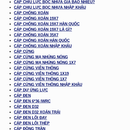
CÁP CHỊU LỰC BỌC NHỰA GIÁ BAO NHIÊU?
CÁP CHỊU LỰC BỌC NHỰA NHẬP KHẨU
CÁP CHỐNG XOẮN
CÁP CHỐNG XOẮN 19X7
CÁP CHỐNG XOẮN 19X7 HÀN QUỐC
CÁP CHỐNG XOẮN 19X7 LÀ GÌ?
CÁP CHỐNG XOẮN 35X7
CÁP CHỐNG XOẮN HÀN QUỐC
CÁP CHỐNG XOẮN NHẬP KHẨU
CÁP CỨNG
CÁP CỨNG MẠ NHÚNG NÓNG
CÁP CỨNG MẠ NHÚNG NÓNG 1X7
CÁP CỨNG VIỄN THÔNG
CÁP CỨNG VIỄN THÔNG 1X19
CÁP CỨNG VIỄN THÔNG 1X7
CÁP CỨNG VIỄN THÔNG NHẬP KHẨU
CÁP DỰ ỨNG LỰC
CÁP ĐEN
CÁP ĐEN 6*36 IWRC
CÁP ĐEN D32
CÁP ĐEN D32 XOẮN TRÁI
CÁP ĐEN LÕI ĐAY
CÁP ĐEN LÕI THÉP
CÁP ĐỒNG TRẦN