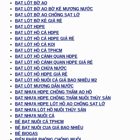
BẠT LÓT BỜ AO
BẠT LÓT BỜ AO BỜ KÈ MƯƠNG NƯỚC
BẠT LÓT BỜ AO CHỐNG SẠT LỞ
BẠT LÓT BỜ KÈ GIÁ RẺ
BẠT LÓT HDPE
BẠT LÓT HỒ CÁ HDPE
BẠT LÓT HỒ CÁ HDPE GIÁ RẺ
BẠT LÓT HỒ CÁ KOI
BẠT LÓT HỒ CÁ TPHCM
BẠT LÓT HỒ CẢNH QUAN HDPE
BẠT LÓT HỒ CẢNH QUAN HDPE GIÁ RẺ
BẠT LÓT HỒ CHỨA NƯỚC
BẠT LÓT HỒ HDPE GIÁ RẺ
BẠT LÓT HỒ NUÔI CÁ GIÁ BAO NHIÊU M2
BẠT LÓT MƯƠNG DẪN NƯỚC
BẠT NHỰA HDPE CHỐNG THẤM AO HỒ
BẠT NHỰA HDPE CHỐNG THẤM NUÔI THỦY SẢN
BẠT NHỰA HDPE LÓT HỒ AO CHỐNG SẠT LỞ
BẠT NHỰA LÓT HỒ NUÔI THỦY SẢN
BẠT NHỰA NUÔI CÁ
BỂ BẠT NUÔI CÁ TPHCM
BỂ BẠT NUÔI CUA GIÁ BAO NHIÊU
BỂ BIOGAS
BIỆN PHÁP PHÒNG CHỐNG MUỖI