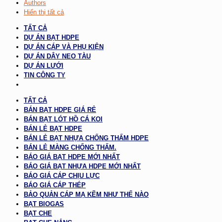
Authors
Hiển thị tất cả
TẤT CẢ
DỰ ÁN BẠT HDPE
DỰ ÁN CÁP VÀ PHỤ KIỆN
DỰ ÁN DÂY NEO TÀU
DỰ ÁN LƯỚI
TIN CÔNG TY
TẤT CẢ
BÁN BẠT HDPE GIÁ RẺ
BÁN BẠT LÓT HỒ CÁ KOI
BÁN LẺ BẠT HDPE
BÁN LẺ BẠT NHỰA CHỐNG THẤM HDPE
BÁN LẺ MÀNG CHỐNG THẤM.
BÁO GIÁ BẠT HDPE MỚI NHẤT
BÁO GIÁ BẠT NHỰA HDPE MỚI NHẤT
BÁO GIÁ CÁP CHỊU LỰC
BÁO GIÁ CÁP THÉP
BẢO QUẢN CÁP MẠ KẼM NHƯ THẾ NÀO
BẠT BIOGAS
BẠT CHE