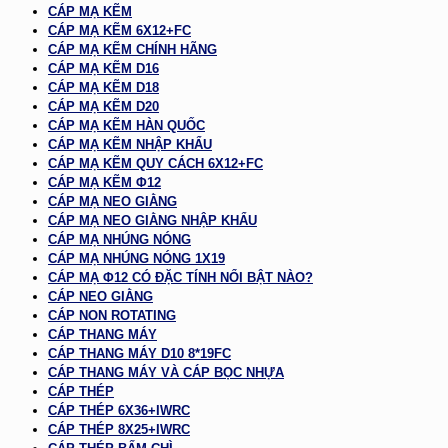
CÁP MẠ KẼM
CÁP MẠ KẼM 6X12+FC
CÁP MẠ KẼM CHÍNH HÃNG
CÁP MẠ KẼM D16
CÁP MẠ KẼM D18
CÁP MẠ KẼM D20
CÁP MẠ KẼM HÀN QUỐC
CÁP MẠ KẼM NHẬP KHẨU
CÁP MẠ KẼM QUY CÁCH 6X12+FC
CÁP MẠ KẼM Φ12
CÁP MẠ NEO GIẰNG
CÁP MẠ NEO GIẰNG NHẬP KHẨU
CÁP MẠ NHÚNG NÓNG
CÁP MẠ NHÚNG NÓNG 1X19
CÁP MẠ Φ12 CÓ ĐẶC TÍNH NỔI BẬT NÀO?
CÁP NEO GIẰNG
CÁP NON ROTATING
CÁP THANG MÁY
CÁP THANG MÁY D10 8*19FC
CÁP THANG MÁY VÀ CÁP BỌC NHỰA
CÁP THÉP
CÁP THÉP 6X36+IWRC
CÁP THÉP 8X25+IWRC