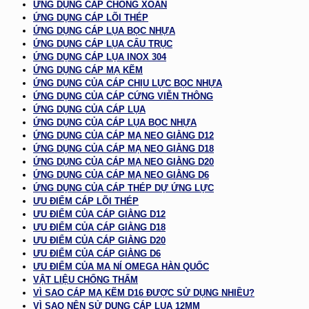
ỨNG DỤNG CÁP CHỐNG XOẮN
ỨNG DỤNG CÁP LÕI THÉP
ỨNG DỤNG CÁP LỤA BỌC NHỰA
ỨNG DỤNG CÁP LỤA CẨU TRỤC
ỨNG DỤNG CÁP LỤA INOX 304
ỨNG DỤNG CÁP MẠ KẼM
ỨNG DỤNG CỦA CÁP CHỊU LỰC BỌC NHỰA
ỨNG DỤNG CỦA CÁP CỨNG VIỄN THÔNG
ỨNG DỤNG CỦA CÁP LỤA
ỨNG DỤNG CỦA CÁP LỤA BỌC NHỰA
ỨNG DỤNG CỦA CÁP MẠ NEO GIẰNG D12
ỨNG DỤNG CỦA CÁP MẠ NEO GIẰNG D18
ỨNG DỤNG CỦA CÁP MẠ NEO GIẰNG D20
ỨNG DỤNG CỦA CÁP MẠ NEO GIẰNG D6
ỨNG DỤNG CỦA CÁP THÉP DỰ ỨNG LỰC
ƯU ĐIỂM CÁP LÕI THÉP
ƯU ĐIỂM CỦA CÁP GIẰNG D12
ƯU ĐIỂM CỦA CÁP GIẰNG D18
ƯU ĐIỂM CỦA CÁP GIẰNG D20
ƯU ĐIỂM CỦA CÁP GIẰNG D6
ƯU ĐIỂM CỦA MA NÍ OMEGA HÀN QUỐC
VẬT LIỆU CHỐNG THẤM
VÌ SAO CÁP MẠ KẼM D16 ĐƯỢC SỬ DỤNG NHIỀU?
VÌ SAO NÊN SỬ DỤNG CÁP LỤA 12MM