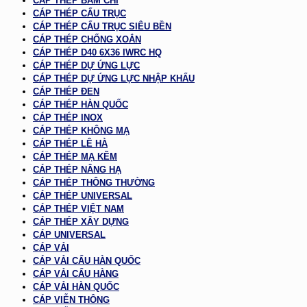
CÁP THÉP BẤM CHÌ
CÁP THÉP CẨU TRỤC
CÁP THÉP CẨU TRỤC SIÊU BỀN
CÁP THÉP CHỐNG XOẮN
CÁP THÉP D40 6X36 IWRC HQ
CÁP THÉP DỰ ỨNG LỰC
CÁP THÉP DỰ ỨNG LỰC NHẬP KHẨU
CÁP THÉP ĐEN
CÁP THÉP HÀN QUỐC
CÁP THÉP INOX
CÁP THÉP KHÔNG MẠ
CÁP THÉP LÊ HÀ
CÁP THÉP MẠ KẼM
CÁP THÉP NÂNG HẠ
CÁP THÉP THÔNG THƯỜNG
CÁP THÉP UNIVERSAL
CÁP THÉP VIỆT NAM
CÁP THÉP XÂY DỰNG
CÁP UNIVERSAL
CÁP VẢI
CÁP VẢI CẨU HÀN QUỐC
CÁP VẢI CẨU HÀNG
CÁP VẢI HÀN QUỐC
CÁP VIỄN THÔNG