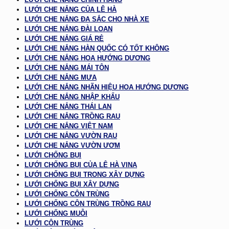
LƯỚI CHE NẮNG CỦA LÊ HÀ
LƯỚI CHE NẮNG ĐA SẮC CHO NHÀ XE
LƯỚI CHE NẮNG ĐÀI LOAN
LƯỚI CHE NẮNG GIÁ RẺ
LƯỚI CHE NẮNG HÀN QUỐC CÓ TỐT KHÔNG
LƯỚI CHE NẮNG HOA HƯỚNG DƯƠNG
LƯỚI CHE NẮNG MÁI TÔN
LƯỚI CHE NẮNG MƯA
LƯỚI CHE NẮNG NHÃN HIỆU HOA HƯỚNG DƯƠNG
LƯỚI CHE NẮNG NHẬP KHẨU
LƯỚI CHE NẮNG THÁI LAN
LƯỚI CHE NẮNG TRỒNG RAU
LƯỚI CHE NẮNG VIỆT NAM
LƯỚI CHE NẮNG VƯỜN RAU
LƯỚI CHE NẮNG VƯỜN ƯƠM
LƯỚI CHỐNG BỤI
LƯỚI CHỐNG BỤI CỦA LÊ HÀ VINA
LƯỚI CHỐNG BỤI TRONG XÂY DỰNG
LƯỚI CHỐNG BỤI XÂY DỰNG
LƯỚI CHỐNG CÔN TRÙNG
LƯỚI CHỐNG CÔN TRÙNG TRỒNG RAU
LƯỚI CHỐNG MUỖI
LƯỚI CÔN TRÙNG