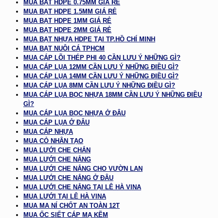
MUA BẠT HDPE 0.75MM GIÁ RẺ
MUA BẠT HDPE 1.5MM GIÁ RẺ
MUA BẠT HDPE 1MM GIÁ RẺ
MUA BẠT HDPE 2MM GIÁ RẺ
MUA BẠT NHỰA HDPE TẠI TP.HỒ CHÍ MINH
MUA BẠT NUÔI CÁ TPHCM
MUA CÁP LÕI THÉP PHI 40 CẦN LƯU Ý NHỮNG GÌ?
MUA CÁP LỤA 12MM CẦN LƯU Ý NHỮNG ĐIỀU GÌ?
MUA CÁP LỤA 14MM CẦN LƯU Ý NHỮNG ĐIỀU GÌ?
MUA CÁP LỤA 8MM CẦN LƯU Ý NHỮNG ĐIỀU GÌ?
MUA CÁP LỤA BỌC NHỰA 18MM CẦN LƯU Ý NHỮNG ĐIỀU
GÌ?
MUA CÁP LỤA BỌC NHỰA Ở ĐÂU
MUA CÁP LỤA Ở ĐÂU
MUA CÁP NHỰA
MUA CỎ NHÂN TẠO
MUA LƯỚI CHE CHẮN
MUA LƯỚI CHE NẮNG
MUA LƯỚI CHE NẮNG CHO VƯỜN LAN
MUA LƯỚI CHE NẮNG Ở ĐÂU
MUA LƯỚI CHE NẮNG TẠI LÊ HÀ VINA
MUA LƯỚI TẠI LÊ HÀ VINA
MUA MA NÍ CHỐT AN TOÀN 12T
MUA ỐC SIẾT CÁP MẠ KẼM