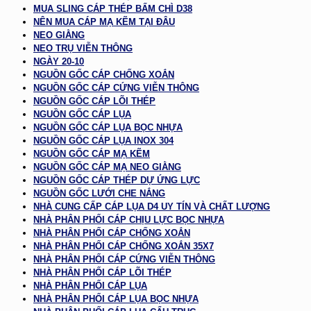
MUA SLING CÁP THÉP BẤM CHÌ D38
NÊN MUA CÁP MẠ KẼM TẠI ĐÂU
NEO GIẰNG
NEO TRỤ VIỄN THÔNG
NGÀY 20-10
NGUỒN GỐC CÁP CHỐNG XOẮN
NGUỒN GỐC CÁP CỨNG VIỄN THÔNG
NGUỒN GỐC CÁP LÕI THÉP
NGUỒN GỐC CÁP LỤA
NGUỒN GỐC CÁP LỤA BỌC NHỰA
NGUỒN GỐC CÁP LỤA INOX 304
NGUỒN GỐC CÁP MẠ KẼM
NGUỒN GỐC CÁP MẠ NEO GIẰNG
NGUỒN GỐC CÁP THÉP DỰ ỨNG LỰC
NGUỒN GỐC LƯỚI CHE NẮNG
NHÀ CUNG CẤP CÁP LỤA D4 UY TÍN VÀ CHẤT LƯỢNG
NHÀ PHÂN PHỐI CÁP CHỊU LỰC BỌC NHỰA
NHÀ PHÂN PHỐI CÁP CHỐNG XOẮN
NHÀ PHÂN PHỐI CÁP CHỐNG XOẮN 35X7
NHÀ PHÂN PHỐI CÁP CỨNG VIỄN THÔNG
NHÀ PHÂN PHỐI CÁP LÕI THÉP
NHÀ PHÂN PHỐI CÁP LỤA
NHÀ PHÂN PHỐI CÁP LỤA BỌC NHỰA