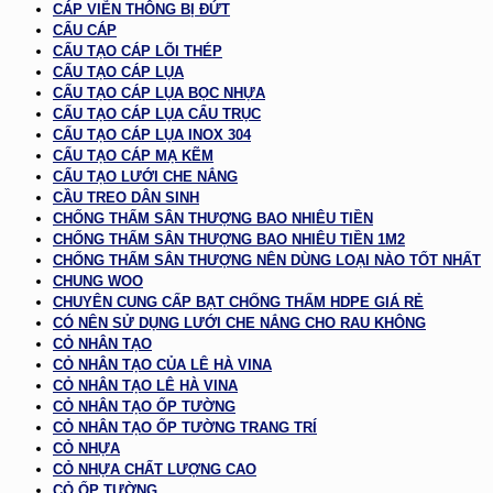
CÁP VIỄN THÔNG BỊ ĐỨT
CẨU CÁP
CẤU TẠO CÁP LÕI THÉP
CẤU TẠO CÁP LỤA
CẤU TẠO CÁP LỤA BỌC NHỰA
CẤU TẠO CÁP LỤA CẨU TRỤC
CẤU TẠO CÁP LỤA INOX 304
CẤU TẠO CÁP MẠ KẼM
CẤU TẠO LƯỚI CHE NẮNG
CẦU TREO DÂN SINH
CHỐNG THẤM SÂN THƯỢNG BAO NHIÊU TIỀN
CHỐNG THẤM SÂN THƯỢNG BAO NHIÊU TIỀN 1M2
CHỐNG THẤM SÂN THƯỢNG NÊN DÙNG LOẠI NÀO TỐT NHẤT
CHUNG WOO
CHUYÊN CUNG CẤP BẠT CHỐNG THẤM HDPE GIÁ RẺ
CÓ NÊN SỬ DỤNG LƯỚI CHE NẮNG CHO RAU KHÔNG
CỎ NHÂN TẠO
CỎ NHÂN TẠO CỦA LÊ HÀ VINA
CỎ NHÂN TẠO LÊ HÀ VINA
CỎ NHÂN TẠO ỐP TƯỜNG
CỎ NHÂN TẠO ỐP TƯỜNG TRANG TRÍ
CỎ NHỰA
CỎ NHỰA CHẤT LƯỢNG CAO
CỎ ỐP TƯỜNG