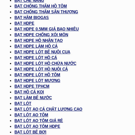
BẠT CHE NẮNG
BẠT CHỐNG THẤM HỒ TÔM
BẠT CHỐNG THẤM SÂN THƯỢNG
BẠT HẦM BIOGAS
BẠT HDPE
BẠT HDPE 0.5MM GIÁ BAO NHIÊU
BẠT HDPE CHỐNG XÓI MÒN
BẠT HDPE HỒ NHÂN TẠO
BẠT HDPE LÀM HỒ CÁ
BẠT HDPE LÓT BỂ NUÔI CUA
BẠT HDPE LÓT HỒ CÁ
BẠT HDPE LÓT HỒ CHỨA NƯỚC
BẠT HDPE LÓT HỒ NUÔI CÁ
BẠT HDPE LÓT HỒ TÔM
BẠT HDPE LÓT MƯƠNG
BẠT HDPE TPHCM
BẠT HỒ CÁ KOI
BẠT LÀM BỂ NƯỚC
BẠT LÓT
BẠT LÓT AO CÁ CHẤT LƯỢNG CAO
BẠT LÓT AO TÔM
BẠT LÓT AO TÔM GIÁ RẺ
BẠT LÓT AO TÔM HDPE
BẠT LÓT BỂ BƠI