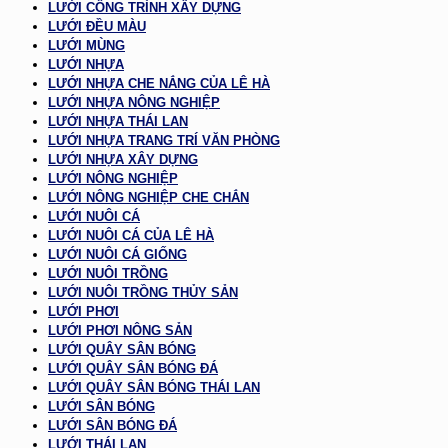
LƯỚI CÔNG TRÌNH XÂY DỰNG
LƯỚI ĐỀU MÀU
LƯỚI MÙNG
LƯỚI NHỰA
LƯỚI NHỰA CHE NẮNG CỦA LÊ HÀ
LƯỚI NHỰA NÔNG NGHIỆP
LƯỚI NHỰA THÁI LAN
LƯỚI NHỰA TRANG TRÍ VĂN PHÒNG
LƯỚI NHỰA XÂY DỰNG
LƯỚI NÔNG NGHIỆP
LƯỚI NÔNG NGHIỆP CHE CHẮN
LƯỚI NUÔI CÁ
LƯỚI NUÔI CÁ CỦA LÊ HÀ
LƯỚI NUÔI CÁ GIỐNG
LƯỚI NUÔI TRỒNG
LƯỚI NUÔI TRỒNG THỦY SẢN
LƯỚI PHƠI
LƯỚI PHƠI NÔNG SẢN
LƯỚI QUÂY SÂN BÓNG
LƯỚI QUÂY SÂN BÓNG ĐÁ
LƯỚI QUÂY SÂN BÓNG THÁI LAN
LƯỚI SÂN BÓNG
LƯỚI SÂN BÓNG ĐÁ
LƯỚI THÁI LAN