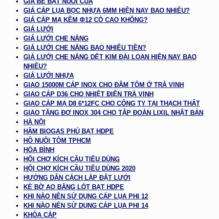
GIÁ BỂ BẠT NUÔI CUA
GIÁ CÁP LỤA BỌC NHỰA 6MM HIỆN NAY BAO NHIÊU?
GIÁ CÁP MẠ KẼM Φ12 CÓ CAO KHÔNG?
GIÁ LƯỚI
GIÁ LƯỚI CHE NẮNG
GIÁ LƯỚI CHE NẮNG BAO NHIÊU TIỀN?
GIÁ LƯỚI CHE NẮNG DỆT KIM ĐÀI LOAN HIỆN NAY BAO
NHIÊU?
GIÁ LƯỚI NHỰA
GIAO 15000M CÁP INOX CHO ĐẦM TÔM Ở TRÀ VINH
GIAO CÁP D36 CHO NHIỆT ĐIỆN TRÀ VINH
GIAO CÁP MẠ D8 6*12FC CHO CÔNG TY TẠI THẠCH THẤT
GIAO TĂNG ĐƠ INOX 304 CHO TẬP ĐOÀN LIXIL NHẬT BẢN
HÀ NỘI
HẦM BIOGAS PHỦ BẠT HDPE
HỒ NUÔI TÔM TPHCM
HÒA BÌNH
HỘI CHỢ KÍCH CẦU TIÊU DÙNG
HỘI CHỢ KÍCH CẦU TIÊU DÙNG 2020
HƯỚNG DẪN CÁCH LẮP ĐẶT LƯỚI
KÈ BỜ AO BẰNG LÓT BẠT HDPE
KHI NÀO NÊN SỬ DỤNG CÁP LỤA PHI 12
KHI NÀO NÊN SỬ DỤNG CÁP LỤA PHI 14
KHÓA CÁP