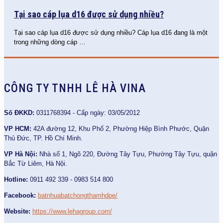
Tại sao cáp lụa d16 được sử dụng nhiều?
Tại sao cáp lụa d16 được sử dụng nhiều? Cáp lụa d16 đang là một
trong những dòng cáp
…
CÔNG TY TNHH LÊ HÀ VINA
Số ĐKKD:
0311768394 - Cấp ngày: 03/05/2012
VP HCM:
42A đường 12, Khu Phố 2, Phường Hiệp Bình Phước, Quận
Thủ Đức, TP. Hồ Chí Minh.
VP Hà Nội:
Nhà số 1, Ngõ 220, Đường Tây Tựu, Phường Tây Tựu, quận
Bắc Từ Liêm, Hà Nội.
Hotline:
0911 492 339 - 0983 514 800
Facebook:
batnhuabatchongthamhdpe/
Website:
https://www.lehagroup.com/