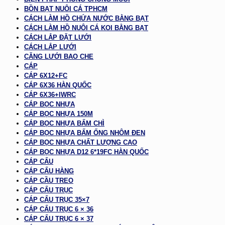
BỒN BẠT NUÔI CÁ TPHCM
CÁCH LÀM HỒ CHỨA NƯỚC BẰNG BẠT
CÁCH LÀM HỒ NUÔI CÁ KOI BẰNG BẠT
CÁCH LẮP ĐẶT LƯỚI
CÁCH LẮP LƯỚI
CĂNG LƯỚI BAO CHE
CÁP
CÁP 6X12+FC
CÁP 6X36 HÀN QUỐC
CÁP 6X36+IWRC
CÁP BỌC NHỰA
CÁP BỌC NHỰA 150M
CÁP BỌC NHỰA BẤM CHÌ
CÁP BỌC NHỰA BẤM ỐNG NHÔM ĐEN
CÁP BỌC NHỰA CHẤT LƯỢNG CAO
CÁP BỌC NHỰA D12 6*19FC HÀN QUỐC
CÁP CẨU
CÁP CẨU HÀNG
CÁP CẦU TREO
CÁP CẨU TRỤC
CÁP CẨU TRỤC 35×7
CÁP CẨU TRỤC 6 × 36
CÁP CẨU TRỤC 6 × 37