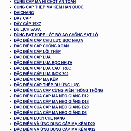
CUNG CẤP MA NÍ CHỐT AN TOÀN
CUNG CẤP THÉP MẠ KẼM HÀN QUỐC
DAICHANG
DÂY CÁP
DÂY CÁP 19X7
DU LỊCH SAPA
DÙNG BẠT HDPE LÓT BỜ AO CHỐNG SẠT LỞ
ĐẶC ĐIỂM CÁP CHỊU LỰC BỌC NHỰA
ĐẶC ĐIỂM CÁP CHỐNG XOẮN
ĐẶC ĐIỂM CÁP LÕI THÉP
ĐẶC ĐIỂM CÁP LỤA
ĐẶC ĐIỂM CÁP LỤA BỌC NHỰA
ĐẶC ĐIỂM CÁP LỤA CẨU TRỤC
ĐẶC ĐIỂM CÁP LỤA INOX 304
ĐẶC ĐIỂM CÁP MẠ KẼM
ĐẶC ĐIỂM CÁP THÉP DỰ ỨNG LỰC
ĐẶC ĐIỂM CỦA CÁP CỨNG VIỄN THÔNG THÔNG
ĐẶC ĐIỂM CỦA CÁP MẠ NEO GIẰNG D12
ĐẶC ĐIỂM CỦA CÁP MẠ NEO GIẰNG D18
ĐẶC ĐIỂM CỦA CÁP MẠ NEO GIẰNG D20
ĐẶC ĐIỂM CỦA CÁP MẠ NEO GIẰNG D6
ĐẶC ĐIỂM LƯỚI CHE NẮNG
ĐẶC ĐIỂM VÀ ỨNG DỤNG CÁP MẠ KẼM D20
ĐẶC ĐIỂM VÀ ỨNG DỤNG CÁP MẠ KẼM Φ12