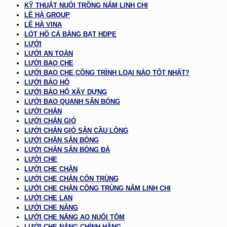
KỸ THUẬT NUÔI TRỒNG NẤM LINH CHI
LÊ HÀ GROUP
LÊ HÀ VINA
LÓT HỒ CÁ BẰNG BẠT HDPE
LƯỚI
LƯỚI AN TOÀN
LƯỚI BAO CHE
LƯỚI BAO CHE CÔNG TRÌNH LOẠI NÀO TỐT NHẤT?
LƯỚI BẢO HỘ
LƯỚI BẢO HỘ XÂY DỰNG
LƯỚI BAO QUANH SÂN BÓNG
LƯỚI CHẮN
LƯỚI CHẮN GIÓ
LƯỚI CHẮN GIÓ SÂN CẦU LÔNG
LƯỚI CHẮN SÂN BÓNG
LƯỚI CHẮN SÂN BÓNG ĐÁ
LƯỚI CHE
LƯỚI CHE CHẮN
LƯỚI CHE CHẮN CÔN TRÙNG
LƯỚI CHE CHẮN CÔNG TRÙNG NẤM LINH CHI
LƯỚI CHE LAN
LƯỚI CHE NẮNG
LƯỚI CHE NẮNG AO NUÔI TÔM
LƯỚI CHE NẮNG CHÍNH HÃNG