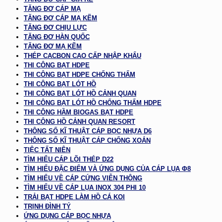
TĂNG ĐƠ CÁP MẠ
TĂNG ĐƠ CÁP MẠ KẼM
TĂNG ĐƠ CHỊU LỰC
TĂNG ĐƠ HÀN QUỐC
TĂNG ĐƠ MẠ KẼM
THÉP CACBON CAO CẤP NHẬP KHẨU
THI CÔNG BẠT HDPE
THI CÔNG BẠT HDPE CHỐNG THẤM
THI CÔNG BẠT LÓT HỒ
THI CÔNG BẠT LÓT HỒ CẢNH QUAN
THI CÔNG BẠT LÓT HỒ CHỐNG THẤM HDPE
THI CÔNG HẦM BIOGAS BẠT HDPE
THI CÔNG HỒ CẢNH QUAN RESORT
THÔNG SỐ KĨ THUẬT CÁP BỌC NHỰA D6
THÔNG SỐ KĨ THUẬT CÁP CHỐNG XOẮN
TIỆC TẤT NIÊN
TÌM HIỂU CÁP LÕI THÉP D22
TÌM HIỂU ĐẶC ĐIỂM VÀ ỨNG DỤNG CỦA CÁP LỤA Φ8
TÌM HIỂU VỀ CÁP CỨNG VIỄN THÔNG
TÌM HIỂU VỀ CÁP LỤA INOX 304 PHI 10
TRẢI BẠT HDPE LÀM HỒ CÁ KOI
TRỊNH ĐÌNH TÝ
ỨNG DỤNG CÁP BỌC NHỰA