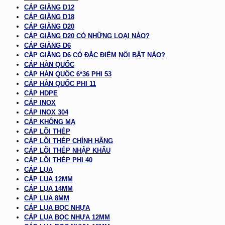
CÁP GIẰNG D12
CÁP GIẰNG D18
CÁP GIẰNG D20
CÁP GIẰNG D20 CÓ NHỮNG LOẠI NÀO?
CÁP GIẰNG D6
CÁP GIẰNG D6 CÓ ĐẶC ĐIỂM NỔI BẬT NÀO?
CÁP HÀN QUỐC
CÁP HÀN QUỐC 6*36 PHI 53
CÁP HÀN QUỐC PHI 11
CÁP HDPE
CÁP INOX
CÁP INOX 304
CÁP KHÔNG MẠ
CÁP LÕI THÉP
CÁP LÕI THÉP CHÍNH HÃNG
CÁP LÕI THÉP NHẬP KHẨU
CÁP LÕI THÉP PHI 40
CÁP LỤA
CÁP LỤA 12MM
CÁP LỤA 14MM
CÁP LỤA 8MM
CÁP LỤA BỌC NHỰA
CÁP LỤA BỌC NHỰA 12MM