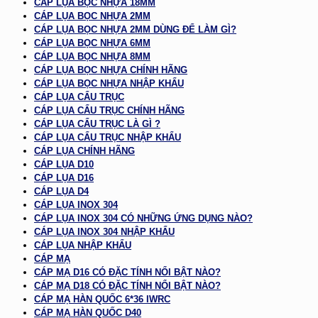
CÁP LỤA BỌC NHỰA 18MM
CÁP LỤA BỌC NHỰA 2MM
CÁP LỤA BỌC NHỰA 2MM DÙNG ĐỂ LÀM GÌ?
CÁP LỤA BỌC NHỰA 6MM
CÁP LỤA BỌC NHỰA 8MM
CÁP LỤA BỌC NHỰA CHÍNH HÃNG
CÁP LỤA BỌC NHỰA NHẬP KHẨU
CÁP LỤA CẨU TRỤC
CÁP LỤA CẨU TRỤC CHÍNH HÃNG
CÁP LỤA CẨU TRỤC LÀ GÌ ?
CÁP LỤA CẨU TRỤC NHẬP KHẨU
CÁP LỤA CHÍNH HÃNG
CÁP LỤA D10
CÁP LỤA D16
CÁP LỤA D4
CÁP LỤA INOX 304
CÁP LỤA INOX 304 CÓ NHỮNG ỨNG DỤNG NÀO?
CÁP LỤA INOX 304 NHẬP KHẨU
CÁP LỤA NHẬP KHẨU
CÁP MẠ
CÁP MẠ D16 CÓ ĐẶC TÍNH NỔI BẬT NÀO?
CÁP MẠ D18 CÓ ĐẶC TÍNH NỔI BẬT NÀO?
CÁP MẠ HÀN QUỐC 6*36 IWRC
CÁP MẠ HÀN QUỐC D40