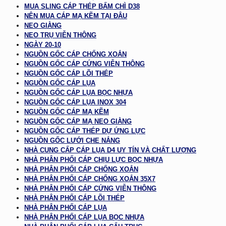
MUA SLING CÁP THÉP BẤM CHÌ D38
NÊN MUA CÁP MẠ KẼM TẠI ĐÂU
NEO GIẰNG
NEO TRỤ VIỄN THÔNG
NGÀY 20-10
NGUỒN GỐC CÁP CHỐNG XOẮN
NGUỒN GỐC CÁP CỨNG VIỄN THÔNG
NGUỒN GỐC CÁP LÕI THÉP
NGUỒN GỐC CÁP LỤA
NGUỒN GỐC CÁP LỤA BỌC NHỰA
NGUỒN GỐC CÁP LỤA INOX 304
NGUỒN GỐC CÁP MẠ KẼM
NGUỒN GỐC CÁP MẠ NEO GIẰNG
NGUỒN GỐC CÁP THÉP DỰ ỨNG LỰC
NGUỒN GỐC LƯỚI CHE NẮNG
NHÀ CUNG CẤP CÁP LỤA D4 UY TÍN VÀ CHẤT LƯỢNG
NHÀ PHÂN PHỐI CÁP CHỊU LỰC BỌC NHỰA
NHÀ PHÂN PHỐI CÁP CHỐNG XOẮN
NHÀ PHÂN PHỐI CÁP CHỐNG XOẮN 35X7
NHÀ PHÂN PHỐI CÁP CỨNG VIỄN THÔNG
NHÀ PHÂN PHỐI CÁP LÕI THÉP
NHÀ PHÂN PHỐI CÁP LỤA
NHÀ PHÂN PHỐI CÁP LỤA BỌC NHỰA