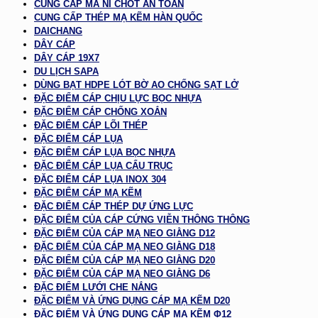
CUNG CẤP MA NÍ CHỐT AN TOÀN
CUNG CẤP THÉP MẠ KẼM HÀN QUỐC
DAICHANG
DÂY CÁP
DÂY CÁP 19X7
DU LỊCH SAPA
DÙNG BẠT HDPE LÓT BỜ AO CHỐNG SẠT LỞ
ĐẶC ĐIỂM CÁP CHỊU LỰC BỌC NHỰA
ĐẶC ĐIỂM CÁP CHỐNG XOẮN
ĐẶC ĐIỂM CÁP LÕI THÉP
ĐẶC ĐIỂM CÁP LỤA
ĐẶC ĐIỂM CÁP LỤA BỌC NHỰA
ĐẶC ĐIỂM CÁP LỤA CẨU TRỤC
ĐẶC ĐIỂM CÁP LỤA INOX 304
ĐẶC ĐIỂM CÁP MẠ KẼM
ĐẶC ĐIỂM CÁP THÉP DỰ ỨNG LỰC
ĐẶC ĐIỂM CỦA CÁP CỨNG VIỄN THÔNG THÔNG
ĐẶC ĐIỂM CỦA CÁP MẠ NEO GIẰNG D12
ĐẶC ĐIỂM CỦA CÁP MẠ NEO GIẰNG D18
ĐẶC ĐIỂM CỦA CÁP MẠ NEO GIẰNG D20
ĐẶC ĐIỂM CỦA CÁP MẠ NEO GIẰNG D6
ĐẶC ĐIỂM LƯỚI CHE NẮNG
ĐẶC ĐIỂM VÀ ỨNG DỤNG CÁP MẠ KẼM D20
ĐẶC ĐIỂM VÀ ỨNG DỤNG CÁP MẠ KẼM Φ12