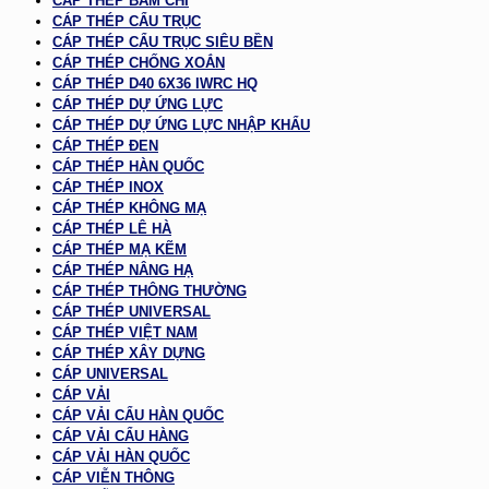
CÁP THÉP BẤM CHÌ
CÁP THÉP CẨU TRỤC
CÁP THÉP CẨU TRỤC SIÊU BỀN
CÁP THÉP CHỐNG XOẮN
CÁP THÉP D40 6X36 IWRC HQ
CÁP THÉP DỰ ỨNG LỰC
CÁP THÉP DỰ ỨNG LỰC NHẬP KHẨU
CÁP THÉP ĐEN
CÁP THÉP HÀN QUỐC
CÁP THÉP INOX
CÁP THÉP KHÔNG MẠ
CÁP THÉP LÊ HÀ
CÁP THÉP MẠ KẼM
CÁP THÉP NÂNG HẠ
CÁP THÉP THÔNG THƯỜNG
CÁP THÉP UNIVERSAL
CÁP THÉP VIỆT NAM
CÁP THÉP XÂY DỰNG
CÁP UNIVERSAL
CÁP VẢI
CÁP VẢI CẨU HÀN QUỐC
CÁP VẢI CẨU HÀNG
CÁP VẢI HÀN QUỐC
CÁP VIỄN THÔNG