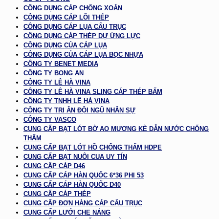
CÔNG DỤNG CÁP CHỐNG XOẮN
CÔNG DỤNG CÁP LÕI THÉP
CÔNG DỤNG CÁP LỤA CẨU TRỤC
CÔNG DỤNG CÁP THÉP DỰ ỨNG LỰC
CÔNG DỤNG CỦA CÁP LỤA
CÔNG DỤNG CỦA CÁP LỤA BỌC NHỰA
CÔNG TY BENET MEDIA
CÔNG TY BONG AN
CÔNG TY LÊ HÀ VINA
CÔNG TY LÊ HÀ VINA SLING CÁP THÉP BẤM
CÔNG TY TNHH LÊ HÀ VINA
CÔNG TY TRI ÂN ĐỘI NGŨ NHÂN SỰ
CÔNG TY VASCO
CUNG CẤP BẠT LÓT BỜ AO MƯƠNG KÈ DẪN NƯỚC CHỐNG
THẤM
CUNG CẤP BẠT LÓT HỒ CHỐNG THẤM HDPE
CUNG CẤP BẠT NUÔI CUA UY TÍN
CUNG CẤP CÁP D46
CUNG CẤP CÁP HÀN QUỐC 6*36 PHI 53
CUNG CẤP CÁP HÀN QUỐC D40
CUNG CẤP CÁP THÉP
CUNG CẤP ĐƠN HÀNG CÁP CẨU TRỤC
CUNG CẤP LƯỚI CHE NẮNG