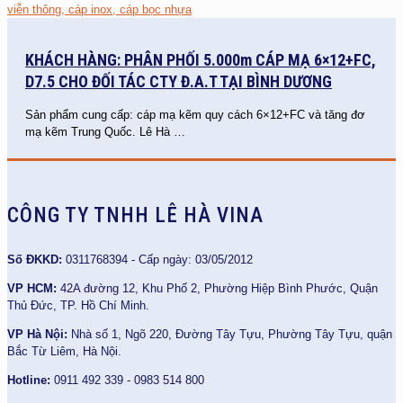
KHÁCH HÀNG: PHÂN PHỐI 5.000m CÁP MẠ 6×12+FC,
D7.5 CHO ĐỐI TÁC CTY Đ.A.T TẠI BÌNH DƯƠNG
Sản phẩm cung cấp: cáp mạ kẽm quy cách 6×12+FC và tăng đơ
mạ kẽm Trung Quốc. Lê Hà
…
CÔNG TY TNHH LÊ HÀ VINA
Số ĐKKD:
0311768394 - Cấp ngày: 03/05/2012
VP HCM:
42A đường 12, Khu Phố 2, Phường Hiệp Bình Phước, Quận
Thủ Đức, TP. Hồ Chí Minh.
VP Hà Nội:
Nhà số 1, Ngõ 220, Đường Tây Tựu, Phường Tây Tựu, quận
Bắc Từ Liêm, Hà Nội.
Hotline:
0911 492 339 - 0983 514 800