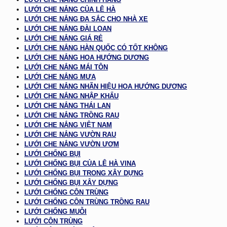
LƯỚI CHE NẮNG CỦA LÊ HÀ
LƯỚI CHE NẮNG ĐA SẮC CHO NHÀ XE
LƯỚI CHE NẮNG ĐÀI LOAN
LƯỚI CHE NẮNG GIÁ RẺ
LƯỚI CHE NẮNG HÀN QUỐC CÓ TỐT KHÔNG
LƯỚI CHE NẮNG HOA HƯỚNG DƯƠNG
LƯỚI CHE NẮNG MÁI TÔN
LƯỚI CHE NẮNG MƯA
LƯỚI CHE NẮNG NHÃN HIỆU HOA HƯỚNG DƯƠNG
LƯỚI CHE NẮNG NHẬP KHẨU
LƯỚI CHE NẮNG THÁI LAN
LƯỚI CHE NẮNG TRỒNG RAU
LƯỚI CHE NẮNG VIỆT NAM
LƯỚI CHE NẮNG VƯỜN RAU
LƯỚI CHE NẮNG VƯỜN ƯƠM
LƯỚI CHỐNG BỤI
LƯỚI CHỐNG BỤI CỦA LÊ HÀ VINA
LƯỚI CHỐNG BỤI TRONG XÂY DỰNG
LƯỚI CHỐNG BỤI XÂY DỰNG
LƯỚI CHỐNG CÔN TRÙNG
LƯỚI CHỐNG CÔN TRÙNG TRỒNG RAU
LƯỚI CHỐNG MUỖI
LƯỚI CÔN TRÙNG