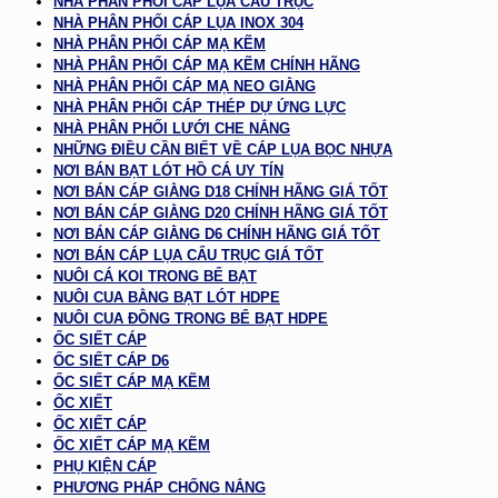
NHÀ PHÂN PHỐI CÁP LỤA CẨU TRỤC
NHÀ PHÂN PHỐI CÁP LỤA INOX 304
NHÀ PHÂN PHỐI CÁP MẠ KẼM
NHÀ PHÂN PHỐI CÁP MẠ KẼM CHÍNH HÃNG
NHÀ PHÂN PHỐI CÁP MẠ NEO GIẰNG
NHÀ PHÂN PHỐI CÁP THÉP DỰ ỨNG LỰC
NHÀ PHÂN PHỐI LƯỚI CHE NẮNG
NHỮNG ĐIỀU CẦN BIẾT VỀ CÁP LỤA BỌC NHỰA
NƠI BÁN BẠT LÓT HỒ CÁ UY TÍN
NƠI BÁN CÁP GIẰNG D18 CHÍNH HÃNG GIÁ TỐT
NƠI BÁN CÁP GIẰNG D20 CHÍNH HÃNG GIÁ TỐT
NƠI BÁN CÁP GIẰNG D6 CHÍNH HÃNG GIÁ TỐT
NƠI BÁN CÁP LỤA CẨU TRỤC GIÁ TỐT
NUÔI CÁ KOI TRONG BỂ BẠT
NUÔI CUA BẰNG BẠT LÓT HDPE
NUÔI CUA ĐỒNG TRONG BỂ BẠT HDPE
ỐC SIẾT CÁP
ỐC SIẾT CÁP D6
ỐC SIẾT CÁP MẠ KẼM
ỐC XIẾT
ỐC XIẾT CÁP
ỐC XIẾT CÁP MẠ KẼM
PHỤ KIỆN CÁP
PHƯƠNG PHÁP CHỐNG NẮNG