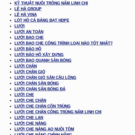
KỸ THUẬT NUÔI TRỒNG NẤM LINH CHI
LÊ HÀ GROUP
LÊ HÀ VINA
LÓT HỒ CÁ BẰNG BẠT HDPE
LƯỚI
LƯỚI AN TOÀN
LƯỚI BAO CHE
LƯỚI BAO CHE CÔNG TRÌNH LOẠI NÀO TỐT NHẤT?
LƯỚI BẢO HỘ
LƯỚI BẢO HỘ XÂY DỰNG
LƯỚI BAO QUANH SÂN BÓNG
LƯỚI CHẮN
LƯỚI CHẮN GIÓ
LƯỚI CHẮN GIÓ SÂN CẦU LÔNG
LƯỚI CHẮN SÂN BÓNG
LƯỚI CHẮN SÂN BÓNG ĐÁ
LƯỚI CHE
LƯỚI CHE CHẮN
LƯỚI CHE CHẮN CÔN TRÙNG
LƯỚI CHE CHẮN CÔNG TRÙNG NẤM LINH CHI
LƯỚI CHE LAN
LƯỚI CHE NẮNG
LƯỚI CHE NẮNG AO NUÔI TÔM
LƯỚI CHE NẮNG CHÍNH HÃNG