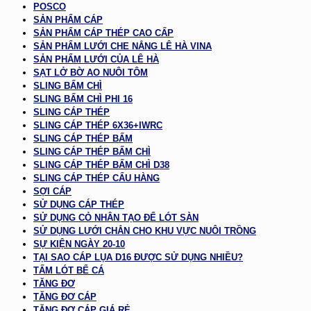
POSCO
SẢN PHẨM CÁP
SẢN PHẨM CÁP THÉP CAO CẤP
SẢN PHẨM LƯỚI CHE NẮNG LÊ HÀ VINA
SẢN PHẨM LƯỚI CỦA LÊ HÀ
SẠT LỞ BỜ AO NUÔI TÔM
SLING BẤM CHÌ
SLING BẤM CHÌ PHI 16
SLING CÁP THÉP
SLING CÁP THÉP 6X36+IWRC
SLING CÁP THÉP BẤM
SLING CÁP THÉP BẤM CHÌ
SLING CÁP THÉP BẤM CHÌ D38
SLING CÁP THÉP CẨU HÀNG
SỢI CÁP
SỬ DỤNG CÁP THÉP
SỬ DỤNG CỎ NHÂN TẠO ĐỂ LÓT SÀN
SỬ DỤNG LƯỚI CHẮN CHO KHU VỰC NUÔI TRỒNG
SỰ KIỆN NGÀY 20-10
TẠI SAO CÁP LỤA D16 ĐƯỢC SỬ DỤNG NHIỀU?
TẤM LÓT BỂ CÁ
TĂNG ĐƠ
TĂNG ĐƠ CÁP
TĂNG ĐƠ CÁP GIÁ RẺ