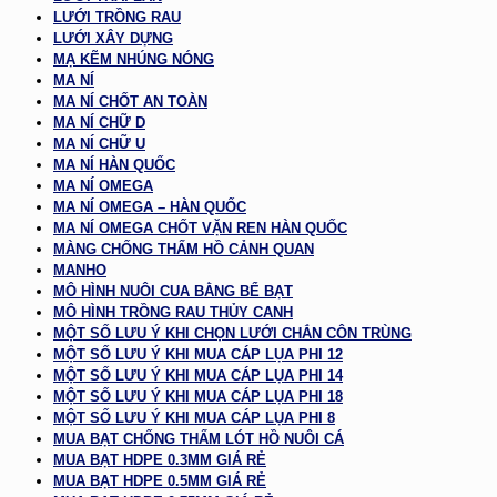
LƯỚI TRỒNG RAU
LƯỚI XÂY DỰNG
MẠ KẼM NHÚNG NÓNG
MA NÍ
MA NÍ CHỐT AN TOÀN
MA NÍ CHỮ D
MA NÍ CHỮ U
MA NÍ HÀN QUỐC
MA NÍ OMEGA
MA NÍ OMEGA – HÀN QUỐC
MA NÍ OMEGA CHỐT VẶN REN HÀN QUỐC
MÀNG CHỐNG THẤM HỒ CẢNH QUAN
MANHO
MÔ HÌNH NUÔI CUA BẰNG BỂ BẠT
MÔ HÌNH TRỒNG RAU THỦY CANH
MỘT SỐ LƯU Ý KHI CHỌN LƯỚI CHẮN CÔN TRÙNG
MỘT SỐ LƯU Ý KHI MUA CÁP LỤA PHI 12
MỘT SỐ LƯU Ý KHI MUA CÁP LỤA PHI 14
MỘT SỐ LƯU Ý KHI MUA CÁP LỤA PHI 18
MỘT SỐ LƯU Ý KHI MUA CÁP LỤA PHI 8
MUA BẠT CHỐNG THẤM LÓT HỒ NUÔI CÁ
MUA BẠT HDPE 0.3MM GIÁ RẺ
MUA BẠT HDPE 0.5MM GIÁ RẺ