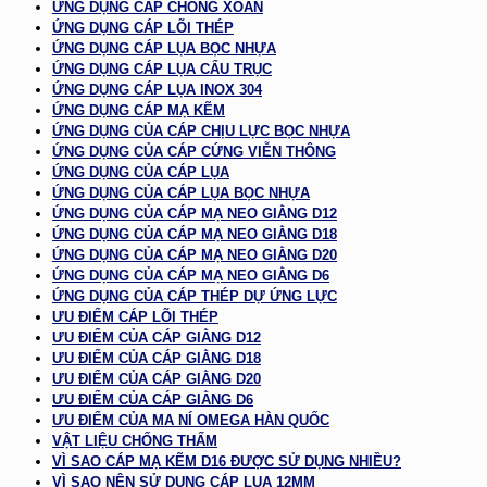
ỨNG DỤNG CÁP CHỐNG XOẮN
ỨNG DỤNG CÁP LÕI THÉP
ỨNG DỤNG CÁP LỤA BỌC NHỰA
ỨNG DỤNG CÁP LỤA CẨU TRỤC
ỨNG DỤNG CÁP LỤA INOX 304
ỨNG DỤNG CÁP MẠ KẼM
ỨNG DỤNG CỦA CÁP CHỊU LỰC BỌC NHỰA
ỨNG DỤNG CỦA CÁP CỨNG VIỄN THÔNG
ỨNG DỤNG CỦA CÁP LỤA
ỨNG DỤNG CỦA CÁP LỤA BỌC NHỰA
ỨNG DỤNG CỦA CÁP MẠ NEO GIẰNG D12
ỨNG DỤNG CỦA CÁP MẠ NEO GIẰNG D18
ỨNG DỤNG CỦA CÁP MẠ NEO GIẰNG D20
ỨNG DỤNG CỦA CÁP MẠ NEO GIẰNG D6
ỨNG DỤNG CỦA CÁP THÉP DỰ ỨNG LỰC
ƯU ĐIỂM CÁP LÕI THÉP
ƯU ĐIỂM CỦA CÁP GIẰNG D12
ƯU ĐIỂM CỦA CÁP GIẰNG D18
ƯU ĐIỂM CỦA CÁP GIẰNG D20
ƯU ĐIỂM CỦA CÁP GIẰNG D6
ƯU ĐIỂM CỦA MA NÍ OMEGA HÀN QUỐC
VẬT LIỆU CHỐNG THẤM
VÌ SAO CÁP MẠ KẼM D16 ĐƯỢC SỬ DỤNG NHIỀU?
VÌ SAO NÊN SỬ DỤNG CÁP LỤA 12MM