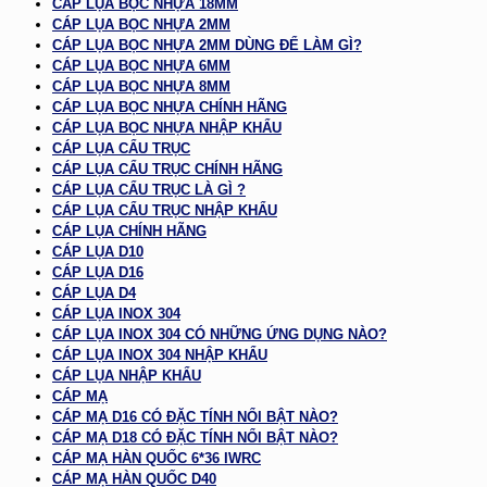
CÁP LỤA BỌC NHỰA 18MM
CÁP LỤA BỌC NHỰA 2MM
CÁP LỤA BỌC NHỰA 2MM DÙNG ĐỂ LÀM GÌ?
CÁP LỤA BỌC NHỰA 6MM
CÁP LỤA BỌC NHỰA 8MM
CÁP LỤA BỌC NHỰA CHÍNH HÃNG
CÁP LỤA BỌC NHỰA NHẬP KHẨU
CÁP LỤA CẨU TRỤC
CÁP LỤA CẨU TRỤC CHÍNH HÃNG
CÁP LỤA CẨU TRỤC LÀ GÌ ?
CÁP LỤA CẨU TRỤC NHẬP KHẨU
CÁP LỤA CHÍNH HÃNG
CÁP LỤA D10
CÁP LỤA D16
CÁP LỤA D4
CÁP LỤA INOX 304
CÁP LỤA INOX 304 CÓ NHỮNG ỨNG DỤNG NÀO?
CÁP LỤA INOX 304 NHẬP KHẨU
CÁP LỤA NHẬP KHẨU
CÁP MẠ
CÁP MẠ D16 CÓ ĐẶC TÍNH NỔI BẬT NÀO?
CÁP MẠ D18 CÓ ĐẶC TÍNH NỔI BẬT NÀO?
CÁP MẠ HÀN QUỐC 6*36 IWRC
CÁP MẠ HÀN QUỐC D40