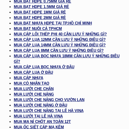
MUA BẠT HDPE 0.75MM GIÁ RẺ
MUA BẠT HDPE 1.5MM GIÁ RẺ
MUA BẠT HDPE 1MM GIÁ RẺ
MUA BẠT HDPE 2MM GIÁ RẺ
MUA BẠT NHỰA HDPE TẠI TP.HỒ CHÍ MINH
MUA BẠT NUÔI CÁ TPHCM
MUA CÁP LÕI THÉP PHI 40 CẦN LƯU Ý NHỮNG GÌ?
MUA CÁP LỤA 12MM CẦN LƯU Ý NHỮNG ĐIỀU GÌ?
MUA CÁP LỤA 14MM CẦN LƯU Ý NHỮNG ĐIỀU GÌ?
MUA CÁP LỤA 8MM CẦN LƯU Ý NHỮNG ĐIỀU GÌ?
MUA CÁP LỤA BỌC NHỰA 18MM CẦN LƯU Ý NHỮNG ĐIỀU
GÌ?
MUA CÁP LỤA BỌC NHỰA Ở ĐÂU
MUA CÁP LỤA Ở ĐÂU
MUA CÁP NHỰA
MUA CỎ NHÂN TẠO
MUA LƯỚI CHE CHẮN
MUA LƯỚI CHE NẮNG
MUA LƯỚI CHE NẮNG CHO VƯỜN LAN
MUA LƯỚI CHE NẮNG Ở ĐÂU
MUA LƯỚI CHE NẮNG TẠI LÊ HÀ VINA
MUA LƯỚI TẠI LÊ HÀ VINA
MUA MA NÍ CHỐT AN TOÀN 12T
MUA ỐC SIẾT CÁP MẠ KẼM