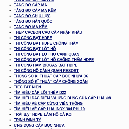
TĂNG ĐƠ CÁP MẠ
TĂNG ĐƠ CÁP MẠ KẼM
TĂNG ĐƠ CHỊU LỰC
TĂNG ĐƠ HÀN QUỐC
TĂNG ĐƠ MẠ KẼM
THÉP CACBON CAO CẤP NHẬP KHẨU
THI CÔNG BẠT HDPE
THI CÔNG BẠT HDPE CHỐNG THẤM
THI CÔNG BẠT LÓT HỒ
THI CÔNG BẠT LÓT HỒ CẢNH QUAN
THI CÔNG BẠT LÓT HỒ CHỐNG THẤM HDPE
THI CÔNG HẦM BIOGAS BẠT HDPE
THI CÔNG HỒ CẢNH QUAN RESORT
THÔNG SỐ KĨ THUẬT CÁP BỌC NHỰA D6
THÔNG SỐ KĨ THUẬT CÁP CHỐNG XOẮN
TIỆC TẤT NIÊN
TÌM HIỂU CÁP LÕI THÉP D22
TÌM HIỂU ĐẶC ĐIỂM VÀ ỨNG DỤNG CỦA CÁP LỤA Φ8
TÌM HIỂU VỀ CÁP CỨNG VIỄN THÔNG
TÌM HIỂU VỀ CÁP LỤA INOX 304 PHI 10
TRẢI BẠT HDPE LÀM HỒ CÁ KOI
TRỊNH ĐÌNH TÝ
ỨNG DỤNG CÁP BỌC NHỰA