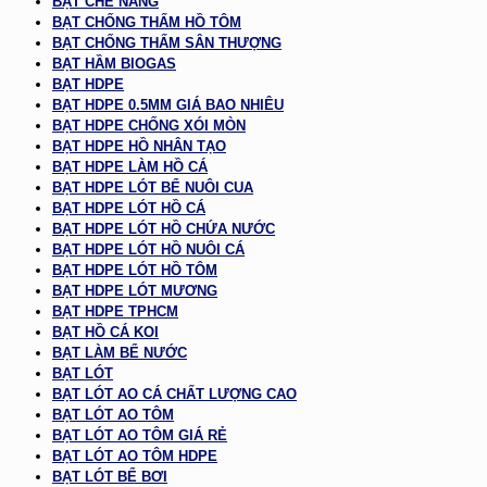
BẠT CHE NẮNG
BẠT CHỐNG THẤM HỒ TÔM
BẠT CHỐNG THẤM SÂN THƯỢNG
BẠT HẦM BIOGAS
BẠT HDPE
BẠT HDPE 0.5MM GIÁ BAO NHIÊU
BẠT HDPE CHỐNG XÓI MÒN
BẠT HDPE HỒ NHÂN TẠO
BẠT HDPE LÀM HỒ CÁ
BẠT HDPE LÓT BỂ NUÔI CUA
BẠT HDPE LÓT HỒ CÁ
BẠT HDPE LÓT HỒ CHỨA NƯỚC
BẠT HDPE LÓT HỒ NUÔI CÁ
BẠT HDPE LÓT HỒ TÔM
BẠT HDPE LÓT MƯƠNG
BẠT HDPE TPHCM
BẠT HỒ CÁ KOI
BẠT LÀM BỂ NƯỚC
BẠT LÓT
BẠT LÓT AO CÁ CHẤT LƯỢNG CAO
BẠT LÓT AO TÔM
BẠT LÓT AO TÔM GIÁ RẺ
BẠT LÓT AO TÔM HDPE
BẠT LÓT BỂ BƠI