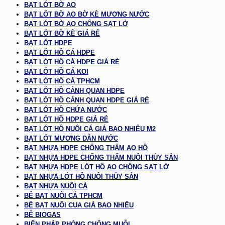
BẠT LÓT BỜ AO
BẠT LÓT BỜ AO BỜ KÈ MƯƠNG NƯỚC
BẠT LÓT BỜ AO CHỐNG SẠT LỞ
BẠT LÓT BỜ KÈ GIÁ RẺ
BẠT LÓT HDPE
BẠT LÓT HỒ CÁ HDPE
BẠT LÓT HỒ CÁ HDPE GIÁ RẺ
BẠT LÓT HỒ CÁ KOI
BẠT LÓT HỒ CÁ TPHCM
BẠT LÓT HỒ CẢNH QUAN HDPE
BẠT LÓT HỒ CẢNH QUAN HDPE GIÁ RẺ
BẠT LÓT HỒ CHỨA NƯỚC
BẠT LÓT HỒ HDPE GIÁ RẺ
BẠT LÓT HỒ NUÔI CÁ GIÁ BAO NHIÊU M2
BẠT LÓT MƯƠNG DẪN NƯỚC
BẠT NHỰA HDPE CHỐNG THẤM AO HỒ
BẠT NHỰA HDPE CHỐNG THẤM NUÔI THỦY SẢN
BẠT NHỰA HDPE LÓT HỒ AO CHỐNG SẠT LỞ
BẠT NHỰA LÓT HỒ NUÔI THỦY SẢN
BẠT NHỰA NUÔI CÁ
BỂ BẠT NUÔI CÁ TPHCM
BỂ BẠT NUÔI CUA GIÁ BAO NHIÊU
BỂ BIOGAS
BIỆN PHÁP PHÒNG CHỐNG MUỖI