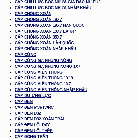
CÁP CHỊU LỰC BỌC NHỰA GIÁ BAO NHIÊU?
CÁP CHỊU LỰC BỌC NHỰA NHẬP KHẨU
CÁP CHỐNG XOẮN
CÁP CHỐNG XOẮN 19X7
CÁP CHỐNG XOẮN 19X7 HÀN QUỐC
CÁP CHỐNG XOẮN 19X7 LÀ GÌ?
CÁP CHỐNG XOẮN 35X7
CÁP CHỐNG XOẮN HÀN QUỐC
CÁP CHỐNG XOẮN NHẬP KHẨU
CÁP CỨNG
CÁP CỨNG MẠ NHÚNG NÓNG
CÁP CỨNG MẠ NHÚNG NÓNG 1X7
CÁP CỨNG VIỄN THÔNG
CÁP CỨNG VIỄN THÔNG 1X19
CÁP CỨNG VIỄN THÔNG 1X7
CÁP CỨNG VIỄN THÔNG NHẬP KHẨU
CÁP DỰ ỨNG LỰC
CÁP ĐEN
CÁP ĐEN 6*36 IWRC
CÁP ĐEN D32
CÁP ĐEN D32 XOẮN TRÁI
CÁP ĐEN LÕI ĐAY
CÁP ĐEN LÕI THÉP
CÁP ĐỒNG TRẦN