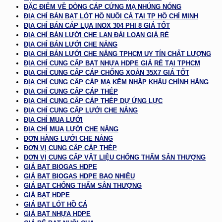
ĐẶC ĐIỂM VỀ DÒNG CÁP CỨNG MẠ NHÚNG NÓNG
ĐỊA CHỈ BÁN BẠT LÓT HỒ NUÔI CÁ TẠI TP HỒ CHÍ MINH
ĐỊA CHỈ BÁN CÁP LỤA INOX 304 PHI 8 GIÁ TỐT
ĐỊA CHỈ BÁN LƯỚI CHE LAN ĐÀI LOAN GIÁ RẺ
ĐỊA CHỈ BÁN LƯỚI CHE NẮNG
ĐỊA CHỈ BÁN LƯỚI CHE NẮNG TPHCM UY TÍN CHẤT LƯỢNG
ĐỊA CHỈ CUNG CẤP BẠT NHỰA HDPE GIÁ RẺ TẠI TPHCM
ĐỊA CHỈ CUNG CẤP CÁP CHỐNG XOẮN 35X7 GIÁ TỐT
ĐỊA CHỈ CUNG CẤP CÁP MẠ KẼM NHẬP KHẨU CHÍNH HÃNG
ĐỊA CHỈ CUNG CẤP CÁP THÉP
ĐỊA CHỈ CUNG CẤP CÁP THÉP DỰ ỨNG LỰC
ĐỊA CHỈ CUNG CẤP LƯỚI CHE NẮNG
ĐỊA CHỈ MUA LƯỚI
ĐỊA CHỈ MUA LƯỚI CHE NẮNG
ĐƠN HÀNG LƯỚI CHE NẮNG
ĐƠN VỊ CUNG CẤP CÁP THÉP
ĐƠN VỊ CUNG CẤP VẬT LIỆU CHỐNG THẤM SÂN THƯỢNG
GIÁ BẠT BIOGAS HDPE
GIÁ BẠT BIOGAS HDPE BAO NHIÊU
GIÁ BẠT CHỐNG THẤM SÂN THƯỢNG
GIÁ BẠT HDPE
GIÁ BẠT LÓT HỒ CÁ
GIÁ BẠT NHỰA HDPE