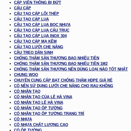
CÁP VIỄN THÔNG BỊ ĐỨT
CẨU CÁP
CẤU TẠO CÁP LÕI THÉP
CẤU TẠO CÁP LỤA
CẤU TẠO CÁP LỤA BỌC NHỰA
CẤU TẠO CÁP LỤA CẨU TRỤC
CẤU TẠO CÁP LỤA INOX 304
CẤU TẠO CÁP MẠ KẼM
CẤU TẠO LƯỚI CHE NẮNG
CẦU TREO DÂN SINH
CHỐNG THẤM SÂN THƯỢNG BAO NHIÊU TIỀN
CHỐNG THẤM SÂN THƯỢNG BAO NHIÊU TIỀN 1M2
CHỐNG THẤM SÂN THƯỢNG NÊN DÙNG LOẠI NÀO TỐT NHẤT
CHUNG WOO
CHUYÊN CUNG CẤP BẠT CHỐNG THẤM HDPE GIÁ RẺ
CÓ NÊN SỬ DỤNG LƯỚI CHE NẮNG CHO RAU KHÔNG
CỎ NHÂN TẠO
CỎ NHÂN TẠO CỦA LÊ HÀ VINA
CỎ NHÂN TẠO LÊ HÀ VINA
CỎ NHÂN TẠO ỐP TƯỜNG
CỎ NHÂN TẠO ỐP TƯỜNG TRANG TRÍ
CỎ NHỰA
CỎ NHỰA CHẤT LƯỢNG CAO
CỎ ỐP TƯỜNG