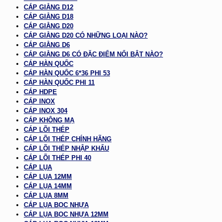
CÁP GIẰNG D12
CÁP GIẰNG D18
CÁP GIẰNG D20
CÁP GIẰNG D20 CÓ NHỮNG LOẠI NÀO?
CÁP GIẰNG D6
CÁP GIẰNG D6 CÓ ĐẶC ĐIỂM NỔI BẬT NÀO?
CÁP HÀN QUỐC
CÁP HÀN QUỐC 6*36 PHI 53
CÁP HÀN QUỐC PHI 11
CÁP HDPE
CÁP INOX
CÁP INOX 304
CÁP KHÔNG MẠ
CÁP LÕI THÉP
CÁP LÕI THÉP CHÍNH HÃNG
CÁP LÕI THÉP NHẬP KHẨU
CÁP LÕI THÉP PHI 40
CÁP LỤA
CÁP LỤA 12MM
CÁP LỤA 14MM
CÁP LỤA 8MM
CÁP LỤA BỌC NHỰA
CÁP LỤA BỌC NHỰA 12MM