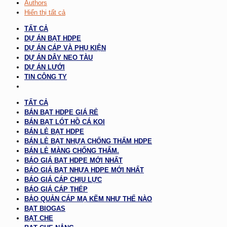
Authors
Hiển thị tất cả
TẤT CẢ
DỰ ÁN BẠT HDPE
DỰ ÁN CÁP VÀ PHỤ KIỆN
DỰ ÁN DÂY NEO TÀU
DỰ ÁN LƯỚI
TIN CÔNG TY
TẤT CẢ
BÁN BẠT HDPE GIÁ RẺ
BÁN BẠT LÓT HỒ CÁ KOI
BÁN LẺ BẠT HDPE
BÁN LẺ BẠT NHỰA CHỐNG THẤM HDPE
BÁN LẺ MÀNG CHỐNG THẤM.
BÁO GIÁ BẠT HDPE MỚI NHẤT
BÁO GIÁ BẠT NHỰA HDPE MỚI NHẤT
BÁO GIÁ CÁP CHỊU LỰC
BÁO GIÁ CÁP THÉP
BẢO QUẢN CÁP MẠ KẼM NHƯ THẾ NÀO
BẠT BIOGAS
BẠT CHE