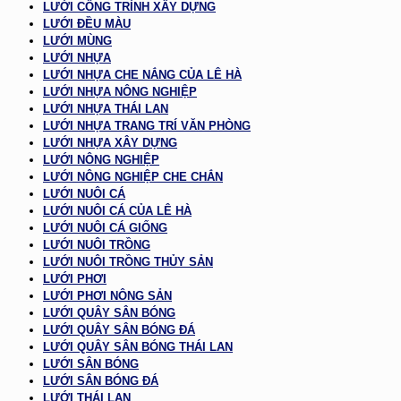
LƯỚI CÔNG TRÌNH XÂY DỰNG
LƯỚI ĐỀU MÀU
LƯỚI MÙNG
LƯỚI NHỰA
LƯỚI NHỰA CHE NẮNG CỦA LÊ HÀ
LƯỚI NHỰA NÔNG NGHIỆP
LƯỚI NHỰA THÁI LAN
LƯỚI NHỰA TRANG TRÍ VĂN PHÒNG
LƯỚI NHỰA XÂY DỰNG
LƯỚI NÔNG NGHIỆP
LƯỚI NÔNG NGHIỆP CHE CHẮN
LƯỚI NUÔI CÁ
LƯỚI NUÔI CÁ CỦA LÊ HÀ
LƯỚI NUÔI CÁ GIỐNG
LƯỚI NUÔI TRỒNG
LƯỚI NUÔI TRỒNG THỦY SẢN
LƯỚI PHƠI
LƯỚI PHƠI NÔNG SẢN
LƯỚI QUÂY SÂN BÓNG
LƯỚI QUÂY SÂN BÓNG ĐÁ
LƯỚI QUÂY SÂN BÓNG THÁI LAN
LƯỚI SÂN BÓNG
LƯỚI SÂN BÓNG ĐÁ
LƯỚI THÁI LAN