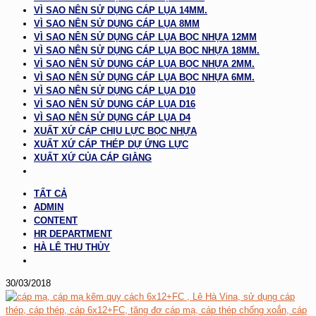
VÌ SAO NÊN SỬ DỤNG CÁP LỤA 14MM.
VÌ SAO NÊN SỬ DỤNG CÁP LỤA 8MM
VÌ SAO NÊN SỬ DỤNG CÁP LỤA BỌC NHỰA 12MM
VÌ SAO NÊN SỬ DỤNG CÁP LỤA BỌC NHỰA 18MM.
VÌ SAO NÊN SỬ DỤNG CÁP LỤA BỌC NHỰA 2MM.
VÌ SAO NÊN SỬ DỤNG CÁP LỤA BỌC NHỰA 6MM.
VÌ SAO NÊN SỬ DỤNG CÁP LỤA D10
VÌ SAO NÊN SỬ DỤNG CÁP LỤA D16
VÌ SAO NÊN SỬ DỤNG CÁP LỤA D4
XUẤT XỨ CÁP CHỊU LỰC BỌC NHỰA
XUẤT XỨ CÁP THÉP DỰ ỨNG LỰC
XUẤT XỨ CỦA CÁP GIẰNG
TẤT CẢ
ADMIN
CONTENT
HR DEPARTMENT
HÀ LÊ THU THỦY
30/03/2018