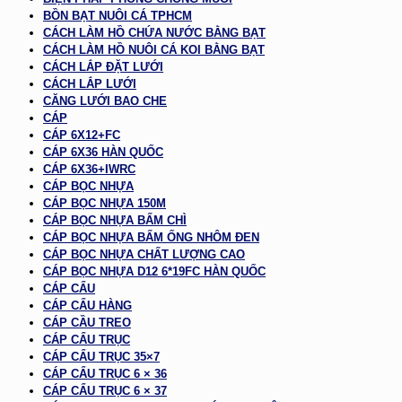
BỒN BẠT NUÔI CÁ TPHCM
CÁCH LÀM HỒ CHỨA NƯỚC BẰNG BẠT
CÁCH LÀM HỒ NUÔI CÁ KOI BẰNG BẠT
CÁCH LẮP ĐẶT LƯỚI
CÁCH LẮP LƯỚI
CĂNG LƯỚI BAO CHE
CÁP
CÁP 6X12+FC
CÁP 6X36 HÀN QUỐC
CÁP 6X36+IWRC
CÁP BỌC NHỰA
CÁP BỌC NHỰA 150M
CÁP BỌC NHỰA BẤM CHÌ
CÁP BỌC NHỰA BẤM ỐNG NHÔM ĐEN
CÁP BỌC NHỰA CHẤT LƯỢNG CAO
CÁP BỌC NHỰA D12 6*19FC HÀN QUỐC
CÁP CẨU
CÁP CẨU HÀNG
CÁP CẦU TREO
CÁP CẨU TRỤC
CÁP CẨU TRỤC 35×7
CÁP CẨU TRỤC 6 × 36
CÁP CẨU TRỤC 6 × 37