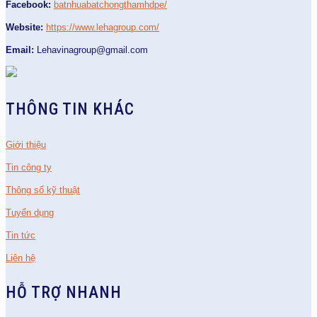
Facebook:
batnhuabatchongthamhdpe/
Website:
https://www.lehagroup.com/
Email:
Lehavinagroup@gmail.com
THÔNG TIN KHÁC
Giới thiệu
Tin công ty
Thông số kỹ thuật
Tuyển dụng
Tin tức
Liên hệ
HỖ TRỢ NHANH