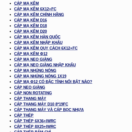
CÁP MẠ KẼM
CÁP MẠ KẼM 6X12+FC
CÁP MẠ KẼM CHÍNH HÃNG
CÁP MẠ KẼM D16
CÁP MẠ KẼM D18
CÁP MẠ KẼM D20
CÁP MẠ KẼM HÀN QUỐC
CÁP MẠ KẼM NHẬP KHẨU
CÁP MẠ KẼM QUY CÁCH 6X12+FC
CÁP MẠ KẼM Φ12
CÁP MẠ NEO GIẰNG
CÁP MẠ NEO GIẰNG NHẬP KHẨU
CÁP MẠ NHÚNG NÓNG
CÁP MẠ NHÚNG NÓNG 1X19
CÁP MẠ Φ12 CÓ ĐẶC TÍNH NỔI BẬT NÀO?
CÁP NEO GIẰNG
CÁP NON ROTATING
CÁP THANG MÁY
CÁP THANG MÁY D10 8*19FC
CÁP THANG MÁY VÀ CÁP BỌC NHỰA
CÁP THÉP
CÁP THÉP 6X36+IWRC
CÁP THÉP 8X25+IWRC