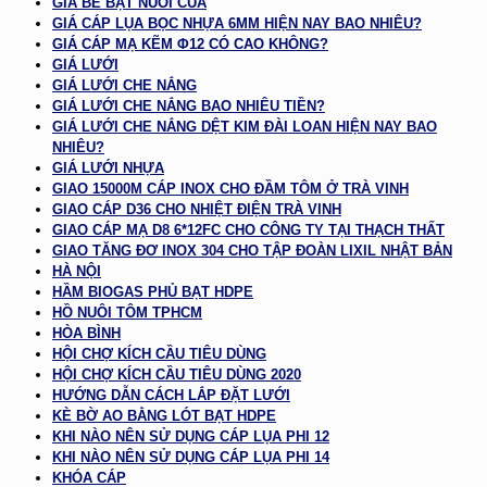
GIÁ BỂ BẠT NUÔI CUA
GIÁ CÁP LỤA BỌC NHỰA 6MM HIỆN NAY BAO NHIÊU?
GIÁ CÁP MẠ KẼM Φ12 CÓ CAO KHÔNG?
GIÁ LƯỚI
GIÁ LƯỚI CHE NẮNG
GIÁ LƯỚI CHE NẮNG BAO NHIÊU TIỀN?
GIÁ LƯỚI CHE NẮNG DỆT KIM ĐÀI LOAN HIỆN NAY BAO
NHIÊU?
GIÁ LƯỚI NHỰA
GIAO 15000M CÁP INOX CHO ĐẦM TÔM Ở TRÀ VINH
GIAO CÁP D36 CHO NHIỆT ĐIỆN TRÀ VINH
GIAO CÁP MẠ D8 6*12FC CHO CÔNG TY TẠI THẠCH THẤT
GIAO TĂNG ĐƠ INOX 304 CHO TẬP ĐOÀN LIXIL NHẬT BẢN
HÀ NỘI
HẦM BIOGAS PHỦ BẠT HDPE
HỒ NUÔI TÔM TPHCM
HÒA BÌNH
HỘI CHỢ KÍCH CẦU TIÊU DÙNG
HỘI CHỢ KÍCH CẦU TIÊU DÙNG 2020
HƯỚNG DẪN CÁCH LẮP ĐẶT LƯỚI
KÈ BỜ AO BẰNG LÓT BẠT HDPE
KHI NÀO NÊN SỬ DỤNG CÁP LỤA PHI 12
KHI NÀO NÊN SỬ DỤNG CÁP LỤA PHI 14
KHÓA CÁP