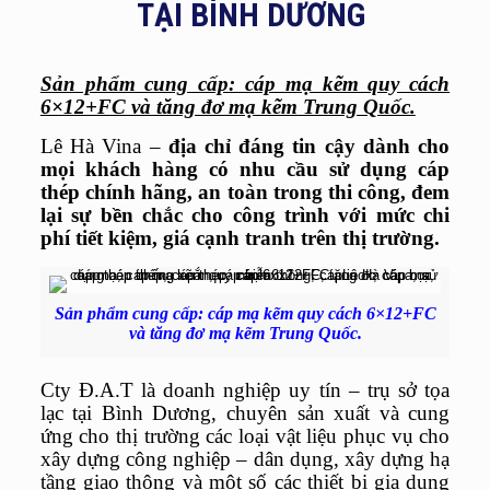
TẠI BÌNH DƯƠNG
Sản phẩm cung cấp: cáp mạ kẽm quy cách
6×12+FC và tăng đơ mạ kẽm Trung Quốc.
Lê Hà Vina
–
địa chỉ đáng tin cậy dành cho
mọi khách hàng có nhu cầu sử dụng cáp
thép chính hãng, an toàn trong thi công, đem
lại sự bền chắc cho công trình với mức chi
phí tiết kiệm, giá cạnh tranh trên thị trường.
Sản phẩm cung cấp: cáp mạ kẽm quy cách 6×12+FC
và tăng đơ mạ kẽm Trung Quốc.
Cty Đ.A.T là doanh nghiệp uy tín – trụ sở tọa
lạc tại Bình Dương, chuyên sản xuất và cung
ứng cho thị trường các loại vật liệu phục vụ cho
xây dựng công nghiệp – dân dụng, xây dựng hạ
tầng giao thông và một số các thiết bị gia dụng