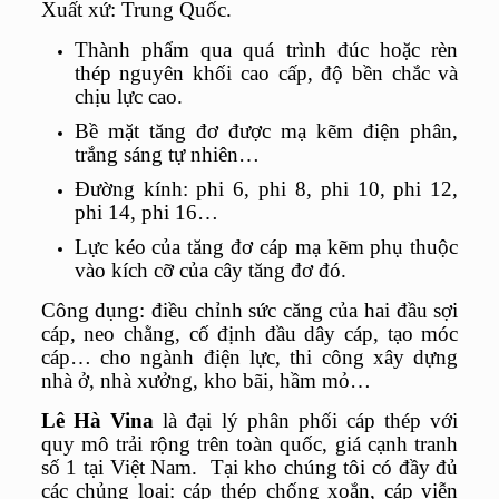
Xuất xứ: Trung Quốc.
Thành phẩm qua quá trình đúc hoặc rèn
thép nguyên khối cao cấp, độ bền chắc và
chịu lực cao.
Bề mặt tăng đơ được mạ kẽm điện phân,
trắng sáng tự nhiên…
Đường kính: phi 6, phi 8, phi 10, phi 12,
phi 14, phi 16…
Lực kéo của tăng đơ cáp mạ kẽm phụ thuộc
vào kích cỡ của cây tăng đơ đó.
Công dụng: điều chỉnh sức căng của hai đầu sợi
cáp, neo chằng, cố định đầu dây cáp, tạo móc
cáp… cho ngành điện lực, thi công xây dựng
nhà ở, nhà xưởng, kho bãi, hầm mỏ…
Lê Hà Vina
là đại lý phân phối
cáp thép
với
quy mô trải rộng trên toàn quốc, giá cạnh tranh
số 1 tại Việt Nam. Tại kho chúng tôi có đầy đủ
các chủng loại: cáp thép chống xoắn,
cáp viễn