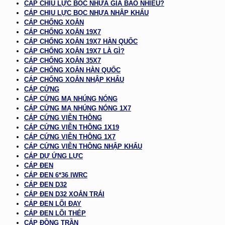
CÁP CHỊU LỰC BỌC NHỰA GIÁ BAO NHIÊU?
CÁP CHỊU LỰC BỌC NHỰA NHẬP KHẨU
CÁP CHỐNG XOẮN
CÁP CHỐNG XOẮN 19X7
CÁP CHỐNG XOẮN 19X7 HÀN QUỐC
CÁP CHỐNG XOẮN 19X7 LÀ GÌ?
CÁP CHỐNG XOẮN 35X7
CÁP CHỐNG XOẮN HÀN QUỐC
CÁP CHỐNG XOẮN NHẬP KHẨU
CÁP CỨNG
CÁP CỨNG MẠ NHÚNG NÓNG
CÁP CỨNG MẠ NHÚNG NÓNG 1X7
CÁP CỨNG VIỄN THÔNG
CÁP CỨNG VIỄN THÔNG 1X19
CÁP CỨNG VIỄN THÔNG 1X7
CÁP CỨNG VIỄN THÔNG NHẬP KHẨU
CÁP DỰ ỨNG LỰC
CÁP ĐEN
CÁP ĐEN 6*36 IWRC
CÁP ĐEN D32
CÁP ĐEN D32 XOẮN TRÁI
CÁP ĐEN LÕI ĐAY
CÁP ĐEN LÕI THÉP
CÁP ĐỒNG TRẦN