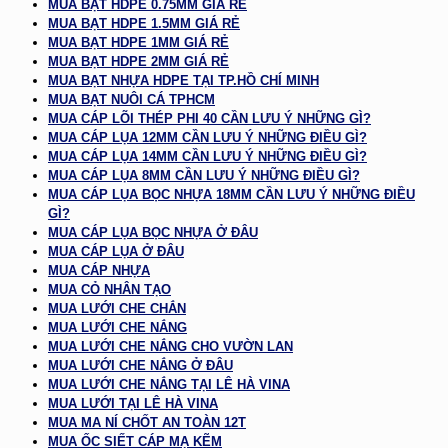
MUA BẠT HDPE 0.75MM GIÁ RẺ
MUA BẠT HDPE 1.5MM GIÁ RẺ
MUA BẠT HDPE 1MM GIÁ RẺ
MUA BẠT HDPE 2MM GIÁ RẺ
MUA BẠT NHỰA HDPE TẠI TP.HỒ CHÍ MINH
MUA BẠT NUÔI CÁ TPHCM
MUA CÁP LÕI THÉP PHI 40 CẦN LƯU Ý NHỮNG GÌ?
MUA CÁP LỤA 12MM CẦN LƯU Ý NHỮNG ĐIỀU GÌ?
MUA CÁP LỤA 14MM CẦN LƯU Ý NHỮNG ĐIỀU GÌ?
MUA CÁP LỤA 8MM CẦN LƯU Ý NHỮNG ĐIỀU GÌ?
MUA CÁP LỤA BỌC NHỰA 18MM CẦN LƯU Ý NHỮNG ĐIỀU
GÌ?
MUA CÁP LỤA BỌC NHỰA Ở ĐÂU
MUA CÁP LỤA Ở ĐÂU
MUA CÁP NHỰA
MUA CỎ NHÂN TẠO
MUA LƯỚI CHE CHẮN
MUA LƯỚI CHE NẮNG
MUA LƯỚI CHE NẮNG CHO VƯỜN LAN
MUA LƯỚI CHE NẮNG Ở ĐÂU
MUA LƯỚI CHE NẮNG TẠI LÊ HÀ VINA
MUA LƯỚI TẠI LÊ HÀ VINA
MUA MA NÍ CHỐT AN TOÀN 12T
MUA ỐC SIẾT CÁP MẠ KẼM