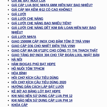
GIÁ BỂ BẠT NUÔI CUA
GIÁ CÁP LỤA BỌC NHỰA 6MM HIỆN NAY BAO NHIÊU?
GIÁ CÁP MẠ KẼM Φ12 CÓ CAO KHÔNG?
GIÁ LƯỚI
GIÁ LƯỚI CHE NẮNG
GIÁ LƯỚI CHE NẮNG BAO NHIÊU TIỀN?
GIÁ LƯỚI CHE NẮNG DỆT KIM ĐÀI LOAN HIỆN NAY BAO
NHIÊU?
GIÁ LƯỚI NHỰA
GIAO 15000M CÁP INOX CHO ĐẦM TÔM Ở TRÀ VINH
GIAO CÁP D36 CHO NHIỆT ĐIỆN TRÀ VINH
GIAO CÁP MẠ D8 6*12FC CHO CÔNG TY TẠI THẠCH THẤT
GIAO TĂNG ĐƠ INOX 304 CHO TẬP ĐOÀN LIXIL NHẬT BẢN
HÀ NỘI
HẦM BIOGAS PHỦ BẠT HDPE
HỒ NUÔI TÔM TPHCM
HÒA BÌNH
HỘI CHỢ KÍCH CẦU TIÊU DÙNG
HỘI CHỢ KÍCH CẦU TIÊU DÙNG 2020
HƯỚNG DẪN CÁCH LẮP ĐẶT LƯỚI
KÈ BỜ AO BẰNG LÓT BẠT HDPE
KHI NÀO NÊN SỬ DỤNG CÁP LỤA PHI 12
KHI NÀO NÊN SỬ DỤNG CÁP LỤA PHI 14
KHÓA CÁP