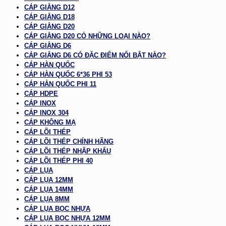
CÁP GIẰNG D12
CÁP GIẰNG D18
CÁP GIẰNG D20
CÁP GIẰNG D20 CÓ NHỮNG LOẠI NÀO?
CÁP GIẰNG D6
CÁP GIẰNG D6 CÓ ĐẶC ĐIỂM NỔI BẬT NÀO?
CÁP HÀN QUỐC
CÁP HÀN QUỐC 6*36 PHI 53
CÁP HÀN QUỐC PHI 11
CÁP HDPE
CÁP INOX
CÁP INOX 304
CÁP KHÔNG MẠ
CÁP LÕI THÉP
CÁP LÕI THÉP CHÍNH HÃNG
CÁP LÕI THÉP NHẬP KHẨU
CÁP LÕI THÉP PHI 40
CÁP LỤA
CÁP LỤA 12MM
CÁP LỤA 14MM
CÁP LỤA 8MM
CÁP LỤA BỌC NHỰA
CÁP LỤA BỌC NHỰA 12MM