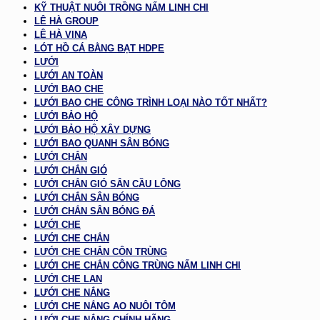
KỸ THUẬT NUÔI TRỒNG NẤM LINH CHI
LÊ HÀ GROUP
LÊ HÀ VINA
LÓT HỒ CÁ BẰNG BẠT HDPE
LƯỚI
LƯỚI AN TOÀN
LƯỚI BAO CHE
LƯỚI BAO CHE CÔNG TRÌNH LOẠI NÀO TỐT NHẤT?
LƯỚI BẢO HỘ
LƯỚI BẢO HỘ XÂY DỰNG
LƯỚI BAO QUANH SÂN BÓNG
LƯỚI CHẮN
LƯỚI CHẮN GIÓ
LƯỚI CHẮN GIÓ SÂN CẦU LÔNG
LƯỚI CHẮN SÂN BÓNG
LƯỚI CHẮN SÂN BÓNG ĐÁ
LƯỚI CHE
LƯỚI CHE CHẮN
LƯỚI CHE CHẮN CÔN TRÙNG
LƯỚI CHE CHẮN CÔNG TRÙNG NẤM LINH CHI
LƯỚI CHE LAN
LƯỚI CHE NẮNG
LƯỚI CHE NẮNG AO NUÔI TÔM
LƯỚI CHE NẮNG CHÍNH HÃNG