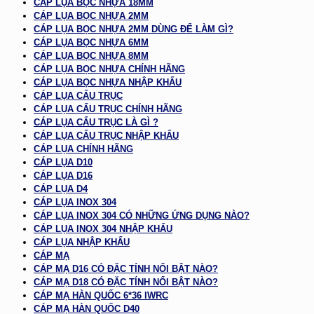
CÁP LỤA BỌC NHỰA 18MM
CÁP LỤA BỌC NHỰA 2MM
CÁP LỤA BỌC NHỰA 2MM DÙNG ĐỂ LÀM GÌ?
CÁP LỤA BỌC NHỰA 6MM
CÁP LỤA BỌC NHỰA 8MM
CÁP LỤA BỌC NHỰA CHÍNH HÃNG
CÁP LỤA BỌC NHỰA NHẬP KHẨU
CÁP LỤA CẨU TRỤC
CÁP LỤA CẨU TRỤC CHÍNH HÃNG
CÁP LỤA CẨU TRỤC LÀ GÌ ?
CÁP LỤA CẨU TRỤC NHẬP KHẨU
CÁP LỤA CHÍNH HÃNG
CÁP LỤA D10
CÁP LỤA D16
CÁP LỤA D4
CÁP LỤA INOX 304
CÁP LỤA INOX 304 CÓ NHỮNG ỨNG DỤNG NÀO?
CÁP LỤA INOX 304 NHẬP KHẨU
CÁP LỤA NHẬP KHẨU
CÁP MẠ
CÁP MẠ D16 CÓ ĐẶC TÍNH NỔI BẬT NÀO?
CÁP MẠ D18 CÓ ĐẶC TÍNH NỔI BẬT NÀO?
CÁP MẠ HÀN QUỐC 6*36 IWRC
CÁP MẠ HÀN QUỐC D40