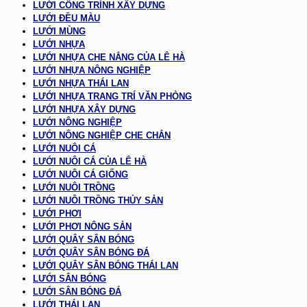
LƯỚI CÔNG TRÌNH XÂY DỰNG
LƯỚI ĐỀU MÀU
LƯỚI MÙNG
LƯỚI NHỰA
LƯỚI NHỰA CHE NẮNG CỦA LÊ HÀ
LƯỚI NHỰA NÔNG NGHIỆP
LƯỚI NHỰA THÁI LAN
LƯỚI NHỰA TRANG TRÍ VĂN PHÒNG
LƯỚI NHỰA XÂY DỰNG
LƯỚI NÔNG NGHIỆP
LƯỚI NÔNG NGHIỆP CHE CHẮN
LƯỚI NUÔI CÁ
LƯỚI NUÔI CÁ CỦA LÊ HÀ
LƯỚI NUÔI CÁ GIỐNG
LƯỚI NUÔI TRỒNG
LƯỚI NUÔI TRỒNG THỦY SẢN
LƯỚI PHƠI
LƯỚI PHƠI NÔNG SẢN
LƯỚI QUÂY SÂN BÓNG
LƯỚI QUÂY SÂN BÓNG ĐÁ
LƯỚI QUÂY SÂN BÓNG THÁI LAN
LƯỚI SÂN BÓNG
LƯỚI SÂN BÓNG ĐÁ
LƯỚI THÁI LAN