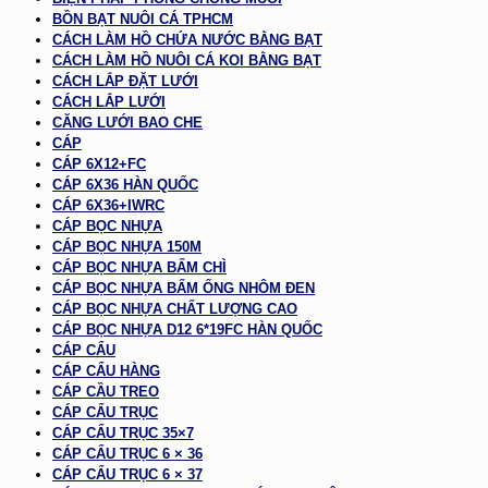
BỒN BẠT NUÔI CÁ TPHCM
CÁCH LÀM HỒ CHỨA NƯỚC BẰNG BẠT
CÁCH LÀM HỒ NUÔI CÁ KOI BẰNG BẠT
CÁCH LẮP ĐẶT LƯỚI
CÁCH LẮP LƯỚI
CĂNG LƯỚI BAO CHE
CÁP
CÁP 6X12+FC
CÁP 6X36 HÀN QUỐC
CÁP 6X36+IWRC
CÁP BỌC NHỰA
CÁP BỌC NHỰA 150M
CÁP BỌC NHỰA BẤM CHÌ
CÁP BỌC NHỰA BẤM ỐNG NHÔM ĐEN
CÁP BỌC NHỰA CHẤT LƯỢNG CAO
CÁP BỌC NHỰA D12 6*19FC HÀN QUỐC
CÁP CẨU
CÁP CẨU HÀNG
CÁP CẦU TREO
CÁP CẨU TRỤC
CÁP CẨU TRỤC 35×7
CÁP CẨU TRỤC 6 × 36
CÁP CẨU TRỤC 6 × 37