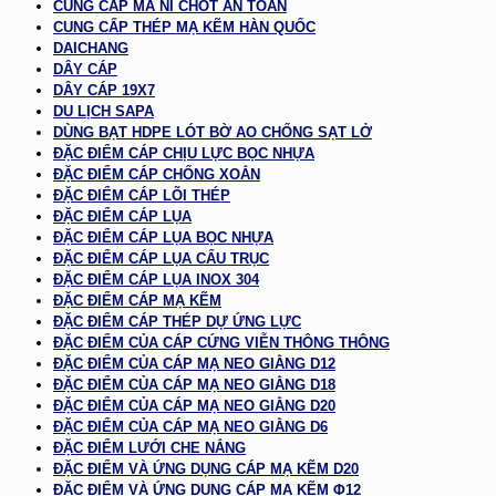
CUNG CẤP MA NÍ CHỐT AN TOÀN
CUNG CẤP THÉP MẠ KẼM HÀN QUỐC
DAICHANG
DÂY CÁP
DÂY CÁP 19X7
DU LỊCH SAPA
DÙNG BẠT HDPE LÓT BỜ AO CHỐNG SẠT LỞ
ĐẶC ĐIỂM CÁP CHỊU LỰC BỌC NHỰA
ĐẶC ĐIỂM CÁP CHỐNG XOẮN
ĐẶC ĐIỂM CÁP LÕI THÉP
ĐẶC ĐIỂM CÁP LỤA
ĐẶC ĐIỂM CÁP LỤA BỌC NHỰA
ĐẶC ĐIỂM CÁP LỤA CẨU TRỤC
ĐẶC ĐIỂM CÁP LỤA INOX 304
ĐẶC ĐIỂM CÁP MẠ KẼM
ĐẶC ĐIỂM CÁP THÉP DỰ ỨNG LỰC
ĐẶC ĐIỂM CỦA CÁP CỨNG VIỄN THÔNG THÔNG
ĐẶC ĐIỂM CỦA CÁP MẠ NEO GIẰNG D12
ĐẶC ĐIỂM CỦA CÁP MẠ NEO GIẰNG D18
ĐẶC ĐIỂM CỦA CÁP MẠ NEO GIẰNG D20
ĐẶC ĐIỂM CỦA CÁP MẠ NEO GIẰNG D6
ĐẶC ĐIỂM LƯỚI CHE NẮNG
ĐẶC ĐIỂM VÀ ỨNG DỤNG CÁP MẠ KẼM D20
ĐẶC ĐIỂM VÀ ỨNG DỤNG CÁP MẠ KẼM Φ12