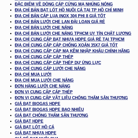
ĐẶC ĐIỂM VỀ DÒNG CÁP CỨNG MẠ NHÚNG NÓNG
ĐỊA CHỈ BÁN BẠT LÓT HỒ NUÔI CÁ TẠI TP HỒ CHÍ MINH
ĐỊA CHỈ BÁN CÁP LỤA INOX 304 PHI 8 GIÁ TỐT
ĐỊA CHỈ BÁN LƯỚI CHE LAN ĐÀI LOAN GIÁ RẺ
ĐỊA CHỈ BÁN LƯỚI CHE NẮNG
ĐỊA CHỈ BÁN LƯỚI CHE NẮNG TPHCM UY TÍN CHẤT LƯỢNG
ĐỊA CHỈ CUNG CẤP BẠT NHỰA HDPE GIÁ RẺ TẠI TPHCM
ĐỊA CHỈ CUNG CẤP CÁP CHỐNG XOẮN 35X7 GIÁ TỐT
ĐỊA CHỈ CUNG CẤP CÁP MẠ KẼM NHẬP KHẨU CHÍNH HÃNG
ĐỊA CHỈ CUNG CẤP CÁP THÉP
ĐỊA CHỈ CUNG CẤP CÁP THÉP DỰ ỨNG LỰC
ĐỊA CHỈ CUNG CẤP LƯỚI CHE NẮNG
ĐỊA CHỈ MUA LƯỚI
ĐỊA CHỈ MUA LƯỚI CHE NẮNG
ĐƠN HÀNG LƯỚI CHE NẮNG
ĐƠN VỊ CUNG CẤP CÁP THÉP
ĐƠN VỊ CUNG CẤP VẬT LIỆU CHỐNG THẤM SÂN THƯỢNG
GIÁ BẠT BIOGAS HDPE
GIÁ BẠT BIOGAS HDPE BAO NHIÊU
GIÁ BẠT CHỐNG THẤM SÂN THƯỢNG
GIÁ BẠT HDPE
GIÁ BẠT LÓT HỒ CÁ
GIÁ BẠT NHỰA HDPE