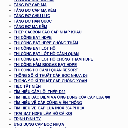
TĂNG ĐƠ CÁP MẠ
TĂNG ĐƠ CÁP MẠ KẼM
TĂNG ĐƠ CHỊU LỰC
TĂNG ĐƠ HÀN QUỐC
TĂNG ĐƠ MẠ KẼM
THÉP CACBON CAO CẤP NHẬP KHẨU
THI CÔNG BẠT HDPE
THI CÔNG BẠT HDPE CHỐNG THẤM
THI CÔNG BẠT LÓT HỒ
THI CÔNG BẠT LÓT HỒ CẢNH QUAN
THI CÔNG BẠT LÓT HỒ CHỐNG THẤM HDPE
THI CÔNG HẦM BIOGAS BẠT HDPE
THI CÔNG HỒ CẢNH QUAN RESORT
THÔNG SỐ KĨ THUẬT CÁP BỌC NHỰA D6
THÔNG SỐ KĨ THUẬT CÁP CHỐNG XOẮN
TIỆC TẤT NIÊN
TÌM HIỂU CÁP LÕI THÉP D22
TÌM HIỂU ĐẶC ĐIỂM VÀ ỨNG DỤNG CỦA CÁP LỤA Φ8
TÌM HIỂU VỀ CÁP CỨNG VIỄN THÔNG
TÌM HIỂU VỀ CÁP LỤA INOX 304 PHI 10
TRẢI BẠT HDPE LÀM HỒ CÁ KOI
TRỊNH ĐÌNH TÝ
ỨNG DỤNG CÁP BỌC NHỰA