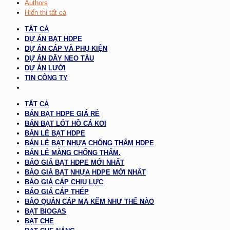
Authors
Hiển thị tất cả
TẤT CẢ
DỰ ÁN BẠT HDPE
DỰ ÁN CÁP VÀ PHỤ KIỆN
DỰ ÁN DÂY NEO TÀU
DỰ ÁN LƯỚI
TIN CÔNG TY
TẤT CẢ
BÁN BẠT HDPE GIÁ RẺ
BÁN BẠT LÓT HỒ CÁ KOI
BÁN LẺ BẠT HDPE
BÁN LẺ BẠT NHỰA CHỐNG THẤM HDPE
BÁN LẺ MÀNG CHỐNG THẤM.
BÁO GIÁ BẠT HDPE MỚI NHẤT
BÁO GIÁ BẠT NHỰA HDPE MỚI NHẤT
BÁO GIÁ CÁP CHỊU LỰC
BÁO GIÁ CÁP THÉP
BẢO QUẢN CÁP MẠ KẼM NHƯ THẾ NÀO
BẠT BIOGAS
BẠT CHE