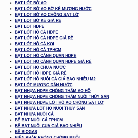
BẠT LÓT BỜ AO
BẠT LÓT BỜ AO BỜ KÈ MƯƠNG NƯỚC
BẠT LÓT BỜ AO CHỐNG SẠT LỞ
BẠT LÓT BỜ KÈ GIÁ RẺ
BẠT LÓT HDPE
BẠT LÓT HỒ CÁ HDPE
BẠT LÓT HỒ CÁ HDPE GIÁ RẺ
BẠT LÓT HỒ CÁ KOI
BẠT LÓT HỒ CÁ TPHCM
BẠT LÓT HỒ CẢNH QUAN HDPE
BẠT LÓT HỒ CẢNH QUAN HDPE GIÁ RẺ
BẠT LÓT HỒ CHỨA NƯỚC
BẠT LÓT HỒ HDPE GIÁ RẺ
BẠT LÓT HỒ NUÔI CÁ GIÁ BAO NHIÊU M2
BẠT LÓT MƯƠNG DẪN NƯỚC
BẠT NHỰA HDPE CHỐNG THẤM AO HỒ
BẠT NHỰA HDPE CHỐNG THẤM NUÔI THỦY SẢN
BẠT NHỰA HDPE LÓT HỒ AO CHỐNG SẠT LỞ
BẠT NHỰA LÓT HỒ NUÔI THỦY SẢN
BẠT NHỰA NUÔI CÁ
BỂ BẠT NUÔI CÁ TPHCM
BỂ BẠT NUÔI CUA GIÁ BAO NHIÊU
BỂ BIOGAS
BIỆN PHÁP PHÒNG CHỐNG MUỖI