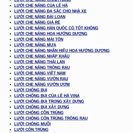
LƯỚI CHE NẮNG CỦA LÊ HÀ
LƯỚI CHE NẮNG ĐA SẮC CHO NHÀ XE
LƯỚI CHE NẮNG ĐÀI LOAN
LƯỚI CHE NẮNG GIÁ RẺ
LƯỚI CHE NẮNG HÀN QUỐC CÓ TỐT KHÔNG
LƯỚI CHE NẮNG HOA HƯỚNG DƯƠNG
LƯỚI CHE NẮNG MÁI TÔN
LƯỚI CHE NẮNG MƯA
LƯỚI CHE NẮNG NHÃN HIỆU HOA HƯỚNG DƯƠNG
LƯỚI CHE NẮNG NHẬP KHẨU
LƯỚI CHE NẮNG THÁI LAN
LƯỚI CHE NẮNG TRỒNG RAU
LƯỚI CHE NẮNG VIỆT NAM
LƯỚI CHE NẮNG VƯỜN RAU
LƯỚI CHE NẮNG VƯỜN ƯƠM
LƯỚI CHỐNG BỤI
LƯỚI CHỐNG BỤI CỦA LÊ HÀ VINA
LƯỚI CHỐNG BỤI TRONG XÂY DỰNG
LƯỚI CHỐNG BỤI XÂY DỰNG
LƯỚI CHỐNG CÔN TRÙNG
LƯỚI CHỐNG CÔN TRÙNG TRỒNG RAU
LƯỚI CHỐNG MUỖI
LƯỚI CÔN TRÙNG