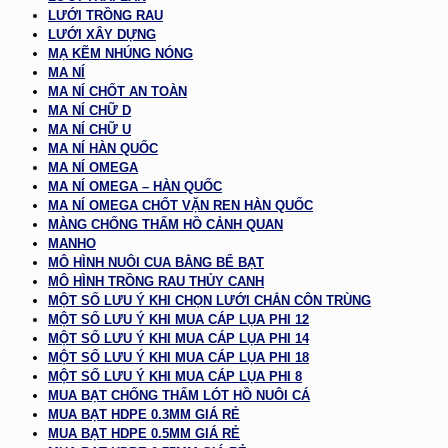
LƯỚI TRỒNG RAU
LƯỚI XÂY DỰNG
MẠ KẼM NHÚNG NÓNG
MA NÍ
MA NÍ CHỐT AN TOÀN
MA NÍ CHỮ D
MA NÍ CHỮ U
MA NÍ HÀN QUỐC
MA NÍ OMEGA
MA NÍ OMEGA – HÀN QUỐC
MA NÍ OMEGA CHỐT VẶN REN HÀN QUỐC
MÀNG CHỐNG THẤM HỒ CẢNH QUAN
MANHO
MÔ HÌNH NUÔI CUA BẰNG BỂ BẠT
MÔ HÌNH TRỒNG RAU THỦY CANH
MỘT SỐ LƯU Ý KHI CHỌN LƯỚI CHẮN CÔN TRÙNG
MỘT SỐ LƯU Ý KHI MUA CÁP LỤA PHI 12
MỘT SỐ LƯU Ý KHI MUA CÁP LỤA PHI 14
MỘT SỐ LƯU Ý KHI MUA CÁP LỤA PHI 18
MỘT SỐ LƯU Ý KHI MUA CÁP LỤA PHI 8
MUA BẠT CHỐNG THẤM LÓT HỒ NUÔI CÁ
MUA BẠT HDPE 0.3MM GIÁ RẺ
MUA BẠT HDPE 0.5MM GIÁ RẺ