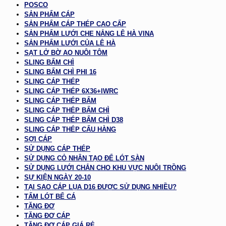
POSCO
SẢN PHẨM CÁP
SẢN PHẨM CÁP THÉP CAO CẤP
SẢN PHẨM LƯỚI CHE NẮNG LÊ HÀ VINA
SẢN PHẨM LƯỚI CỦA LÊ HÀ
SẠT LỞ BỜ AO NUÔI TÔM
SLING BẤM CHÌ
SLING BẤM CHÌ PHI 16
SLING CÁP THÉP
SLING CÁP THÉP 6X36+IWRC
SLING CÁP THÉP BẤM
SLING CÁP THÉP BẤM CHÌ
SLING CÁP THÉP BẤM CHÌ D38
SLING CÁP THÉP CẨU HÀNG
SỢI CÁP
SỬ DỤNG CÁP THÉP
SỬ DỤNG CỎ NHÂN TẠO ĐỂ LÓT SÀN
SỬ DỤNG LƯỚI CHẮN CHO KHU VỰC NUÔI TRỒNG
SỰ KIỆN NGÀY 20-10
TẠI SAO CÁP LỤA D16 ĐƯỢC SỬ DỤNG NHIỀU?
TẤM LÓT BỂ CÁ
TĂNG ĐƠ
TĂNG ĐƠ CÁP
TĂNG ĐƠ CÁP GIÁ RẺ