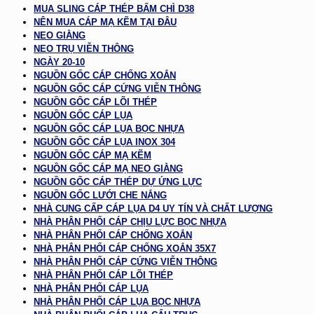
MUA SLING CÁP THÉP BẤM CHÌ D38
NÊN MUA CÁP MẠ KẼM TẠI ĐÂU
NEO GIẰNG
NEO TRỤ VIỄN THÔNG
NGÀY 20-10
NGUỒN GỐC CÁP CHỐNG XOẮN
NGUỒN GỐC CÁP CỨNG VIỄN THÔNG
NGUỒN GỐC CÁP LÕI THÉP
NGUỒN GỐC CÁP LỤA
NGUỒN GỐC CÁP LỤA BỌC NHỰA
NGUỒN GỐC CÁP LỤA INOX 304
NGUỒN GỐC CÁP MẠ KẼM
NGUỒN GỐC CÁP MẠ NEO GIẰNG
NGUỒN GỐC CÁP THÉP DỰ ỨNG LỰC
NGUỒN GỐC LƯỚI CHE NẮNG
NHÀ CUNG CẤP CÁP LỤA D4 UY TÍN VÀ CHẤT LƯỢNG
NHÀ PHÂN PHỐI CÁP CHỊU LỰC BỌC NHỰA
NHÀ PHÂN PHỐI CÁP CHỐNG XOẮN
NHÀ PHÂN PHỐI CÁP CHỐNG XOẮN 35X7
NHÀ PHÂN PHỐI CÁP CỨNG VIỄN THÔNG
NHÀ PHÂN PHỐI CÁP LÕI THÉP
NHÀ PHÂN PHỐI CÁP LỤA
NHÀ PHÂN PHỐI CÁP LỤA BỌC NHỰA