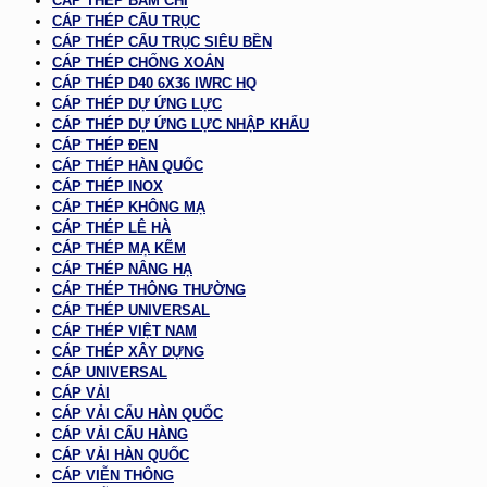
CÁP THÉP BẤM CHÌ
CÁP THÉP CẨU TRỤC
CÁP THÉP CẨU TRỤC SIÊU BỀN
CÁP THÉP CHỐNG XOẮN
CÁP THÉP D40 6X36 IWRC HQ
CÁP THÉP DỰ ỨNG LỰC
CÁP THÉP DỰ ỨNG LỰC NHẬP KHẨU
CÁP THÉP ĐEN
CÁP THÉP HÀN QUỐC
CÁP THÉP INOX
CÁP THÉP KHÔNG MẠ
CÁP THÉP LÊ HÀ
CÁP THÉP MẠ KẼM
CÁP THÉP NÂNG HẠ
CÁP THÉP THÔNG THƯỜNG
CÁP THÉP UNIVERSAL
CÁP THÉP VIỆT NAM
CÁP THÉP XÂY DỰNG
CÁP UNIVERSAL
CÁP VẢI
CÁP VẢI CẨU HÀN QUỐC
CÁP VẢI CẨU HÀNG
CÁP VẢI HÀN QUỐC
CÁP VIỄN THÔNG