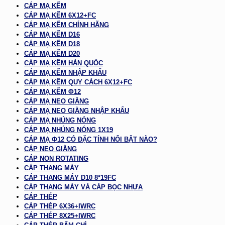
CÁP MẠ KẼM
CÁP MẠ KẼM 6X12+FC
CÁP MẠ KẼM CHÍNH HÃNG
CÁP MẠ KẼM D16
CÁP MẠ KẼM D18
CÁP MẠ KẼM D20
CÁP MẠ KẼM HÀN QUỐC
CÁP MẠ KẼM NHẬP KHẨU
CÁP MẠ KẼM QUY CÁCH 6X12+FC
CÁP MẠ KẼM Φ12
CÁP MẠ NEO GIẰNG
CÁP MẠ NEO GIẰNG NHẬP KHẨU
CÁP MẠ NHÚNG NÓNG
CÁP MẠ NHÚNG NÓNG 1X19
CÁP MẠ Φ12 CÓ ĐẶC TÍNH NỔI BẬT NÀO?
CÁP NEO GIẰNG
CÁP NON ROTATING
CÁP THANG MÁY
CÁP THANG MÁY D10 8*19FC
CÁP THANG MÁY VÀ CÁP BỌC NHỰA
CÁP THÉP
CÁP THÉP 6X36+IWRC
CÁP THÉP 8X25+IWRC