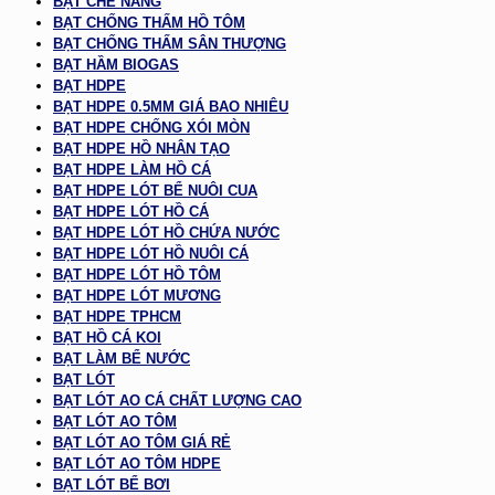
BẠT CHE NẮNG
BẠT CHỐNG THẤM HỒ TÔM
BẠT CHỐNG THẤM SÂN THƯỢNG
BẠT HẦM BIOGAS
BẠT HDPE
BẠT HDPE 0.5MM GIÁ BAO NHIÊU
BẠT HDPE CHỐNG XÓI MÒN
BẠT HDPE HỒ NHÂN TẠO
BẠT HDPE LÀM HỒ CÁ
BẠT HDPE LÓT BỂ NUÔI CUA
BẠT HDPE LÓT HỒ CÁ
BẠT HDPE LÓT HỒ CHỨA NƯỚC
BẠT HDPE LÓT HỒ NUÔI CÁ
BẠT HDPE LÓT HỒ TÔM
BẠT HDPE LÓT MƯƠNG
BẠT HDPE TPHCM
BẠT HỒ CÁ KOI
BẠT LÀM BỂ NƯỚC
BẠT LÓT
BẠT LÓT AO CÁ CHẤT LƯỢNG CAO
BẠT LÓT AO TÔM
BẠT LÓT AO TÔM GIÁ RẺ
BẠT LÓT AO TÔM HDPE
BẠT LÓT BỂ BƠI