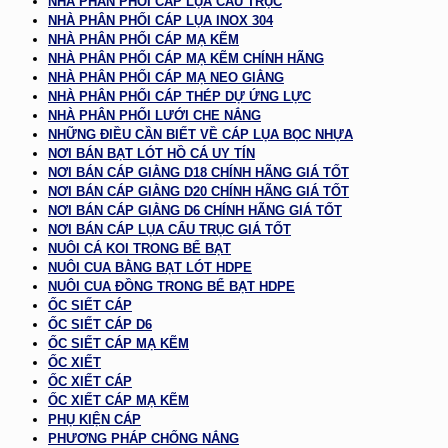
NHÀ PHÂN PHỐI CÁP LỤA CẨU TRỤC
NHÀ PHÂN PHỐI CÁP LỤA INOX 304
NHÀ PHÂN PHỐI CÁP MẠ KẼM
NHÀ PHÂN PHỐI CÁP MẠ KẼM CHÍNH HÃNG
NHÀ PHÂN PHỐI CÁP MẠ NEO GIẰNG
NHÀ PHÂN PHỐI CÁP THÉP DỰ ỨNG LỰC
NHÀ PHÂN PHỐI LƯỚI CHE NẮNG
NHỮNG ĐIỀU CẦN BIẾT VỀ CÁP LỤA BỌC NHỰA
NƠI BÁN BẠT LÓT HỒ CÁ UY TÍN
NƠI BÁN CÁP GIẰNG D18 CHÍNH HÃNG GIÁ TỐT
NƠI BÁN CÁP GIẰNG D20 CHÍNH HÃNG GIÁ TỐT
NƠI BÁN CÁP GIẰNG D6 CHÍNH HÃNG GIÁ TỐT
NƠI BÁN CÁP LỤA CẨU TRỤC GIÁ TỐT
NUÔI CÁ KOI TRONG BỂ BẠT
NUÔI CUA BẰNG BẠT LÓT HDPE
NUÔI CUA ĐỒNG TRONG BỂ BẠT HDPE
ỐC SIẾT CÁP
ỐC SIẾT CÁP D6
ỐC SIẾT CÁP MẠ KẼM
ỐC XIẾT
ỐC XIẾT CÁP
ỐC XIẾT CÁP MẠ KẼM
PHỤ KIỆN CÁP
PHƯƠNG PHÁP CHỐNG NẮNG