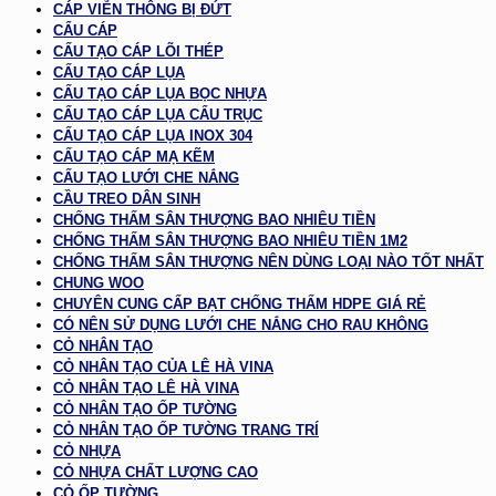
CÁP VIỄN THÔNG BỊ ĐỨT
CẨU CÁP
CẤU TẠO CÁP LÕI THÉP
CẤU TẠO CÁP LỤA
CẤU TẠO CÁP LỤA BỌC NHỰA
CẤU TẠO CÁP LỤA CẨU TRỤC
CẤU TẠO CÁP LỤA INOX 304
CẤU TẠO CÁP MẠ KẼM
CẤU TẠO LƯỚI CHE NẮNG
CẦU TREO DÂN SINH
CHỐNG THẤM SÂN THƯỢNG BAO NHIÊU TIỀN
CHỐNG THẤM SÂN THƯỢNG BAO NHIÊU TIỀN 1M2
CHỐNG THẤM SÂN THƯỢNG NÊN DÙNG LOẠI NÀO TỐT NHẤT
CHUNG WOO
CHUYÊN CUNG CẤP BẠT CHỐNG THẤM HDPE GIÁ RẺ
CÓ NÊN SỬ DỤNG LƯỚI CHE NẮNG CHO RAU KHÔNG
CỎ NHÂN TẠO
CỎ NHÂN TẠO CỦA LÊ HÀ VINA
CỎ NHÂN TẠO LÊ HÀ VINA
CỎ NHÂN TẠO ỐP TƯỜNG
CỎ NHÂN TẠO ỐP TƯỜNG TRANG TRÍ
CỎ NHỰA
CỎ NHỰA CHẤT LƯỢNG CAO
CỎ ỐP TƯỜNG