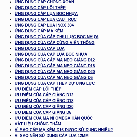
ỨNG DỤNG CÁP CHỐNG XOẮN
ỨNG DỤNG CÁP LÕI THÉP
ỨNG DỤNG CÁP LỤA BỌC NHỰA
ỨNG DỤNG CÁP LỤA CẨU TRỤC
ỨNG DỤNG CÁP LỤA INOX 304
ỨNG DỤNG CÁP MẠ KẼM
ỨNG DỤNG CỦA CÁP CHỊU LỰC BỌC NHỰA
ỨNG DỤNG CỦA CÁP CỨNG VIỄN THÔNG
ỨNG DỤNG CỦA CÁP LỤA
ỨNG DỤNG CỦA CÁP LỤA BỌC NHỰA
ỨNG DỤNG CỦA CÁP MẠ NEO GIẰNG D12
ỨNG DỤNG CỦA CÁP MẠ NEO GIẰNG D18
ỨNG DỤNG CỦA CÁP MẠ NEO GIẰNG D20
ỨNG DỤNG CỦA CÁP MẠ NEO GIẰNG D6
ỨNG DỤNG CỦA CÁP THÉP DỰ ỨNG LỰC
ƯU ĐIỂM CÁP LÕI THÉP
ƯU ĐIỂM CỦA CÁP GIẰNG D12
ƯU ĐIỂM CỦA CÁP GIẰNG D18
ƯU ĐIỂM CỦA CÁP GIẰNG D20
ƯU ĐIỂM CỦA CÁP GIẰNG D6
ƯU ĐIỂM CỦA MA NÍ OMEGA HÀN QUỐC
VẬT LIỆU CHỐNG THẤM
VÌ SAO CÁP MẠ KẼM D16 ĐƯỢC SỬ DỤNG NHIỀU?
VÌ SAO NÊN SỬ DỤNG CÁP LỤA 12MM