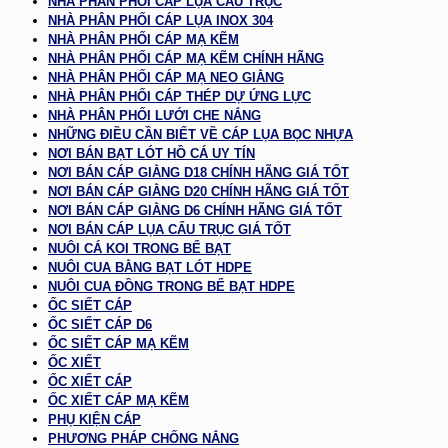
NHÀ PHÂN PHỐI CÁP LỤA CẨU TRỤC
NHÀ PHÂN PHỐI CÁP LỤA INOX 304
NHÀ PHÂN PHỐI CÁP MẠ KẼM
NHÀ PHÂN PHỐI CÁP MẠ KẼM CHÍNH HÃNG
NHÀ PHÂN PHỐI CÁP MẠ NEO GIẰNG
NHÀ PHÂN PHỐI CÁP THÉP DỰ ỨNG LỰC
NHÀ PHÂN PHỐI LƯỚI CHE NẮNG
NHỮNG ĐIỀU CẦN BIẾT VỀ CÁP LỤA BỌC NHỰA
NƠI BÁN BẠT LÓT HỒ CÁ UY TÍN
NƠI BÁN CÁP GIẰNG D18 CHÍNH HÃNG GIÁ TỐT
NƠI BÁN CÁP GIẰNG D20 CHÍNH HÃNG GIÁ TỐT
NƠI BÁN CÁP GIẰNG D6 CHÍNH HÃNG GIÁ TỐT
NƠI BÁN CÁP LỤA CẨU TRỤC GIÁ TỐT
NUÔI CÁ KOI TRONG BỂ BẠT
NUÔI CUA BẰNG BẠT LÓT HDPE
NUÔI CUA ĐỒNG TRONG BỂ BẠT HDPE
ỐC SIẾT CÁP
ỐC SIẾT CÁP D6
ỐC SIẾT CÁP MẠ KẼM
ỐC XIẾT
ỐC XIẾT CÁP
ỐC XIẾT CÁP MẠ KẼM
PHỤ KIỆN CÁP
PHƯƠNG PHÁP CHỐNG NẮNG