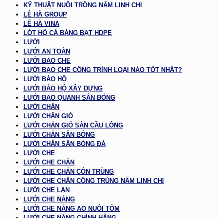
KỸ THUẬT NUÔI TRỒNG NẤM LINH CHI
LÊ HÀ GROUP
LÊ HÀ VINA
LÓT HỒ CÁ BẰNG BẠT HDPE
LƯỚI
LƯỚI AN TOÀN
LƯỚI BAO CHE
LƯỚI BAO CHE CÔNG TRÌNH LOẠI NÀO TỐT NHẤT?
LƯỚI BẢO HỘ
LƯỚI BẢO HỘ XÂY DỰNG
LƯỚI BAO QUANH SÂN BÓNG
LƯỚI CHẮN
LƯỚI CHẮN GIÓ
LƯỚI CHẮN GIÓ SÂN CẦU LÔNG
LƯỚI CHẮN SÂN BÓNG
LƯỚI CHẮN SÂN BÓNG ĐÁ
LƯỚI CHE
LƯỚI CHE CHẮN
LƯỚI CHE CHẮN CÔN TRÙNG
LƯỚI CHE CHẮN CÔNG TRÙNG NẤM LINH CHI
LƯỚI CHE LAN
LƯỚI CHE NẮNG
LƯỚI CHE NẮNG AO NUÔI TÔM
LƯỚI CHE NẮNG CHÍNH HÃNG