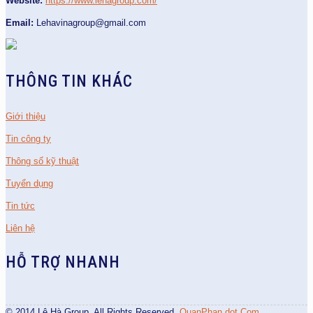
Website:
https://www.lehagroup.com/
Email:
Lehavinagroup@gmail.com
THÔNG TIN KHÁC
Giới thiệu
Tin công ty
Thông số kỹ thuật
Tuyển dụng
Tin tức
Liên hệ
HỖ TRỢ NHANH
© 2014 Lê Hà Group. All Rights Reserved.
QuanPhan dot Com