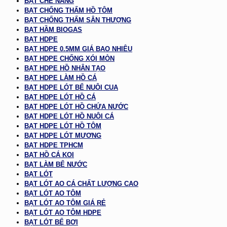
BẠT CHE NẮNG
BẠT CHỐNG THẤM HỒ TÔM
BẠT CHỐNG THẤM SÂN THƯỢNG
BẠT HẦM BIOGAS
BẠT HDPE
BẠT HDPE 0.5MM GIÁ BAO NHIÊU
BẠT HDPE CHỐNG XÓI MÒN
BẠT HDPE HỒ NHÂN TẠO
BẠT HDPE LÀM HỒ CÁ
BẠT HDPE LÓT BỂ NUÔI CUA
BẠT HDPE LÓT HỒ CÁ
BẠT HDPE LÓT HỒ CHỨA NƯỚC
BẠT HDPE LÓT HỒ NUÔI CÁ
BẠT HDPE LÓT HỒ TÔM
BẠT HDPE LÓT MƯƠNG
BẠT HDPE TPHCM
BẠT HỒ CÁ KOI
BẠT LÀM BỂ NƯỚC
BẠT LÓT
BẠT LÓT AO CÁ CHẤT LƯỢNG CAO
BẠT LÓT AO TÔM
BẠT LÓT AO TÔM GIÁ RẺ
BẠT LÓT AO TÔM HDPE
BẠT LÓT BỂ BƠI