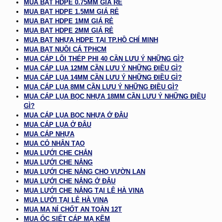
MUA BẠT HDPE 0.75MM GIÁ RẺ
MUA BẠT HDPE 1.5MM GIÁ RẺ
MUA BẠT HDPE 1MM GIÁ RẺ
MUA BẠT HDPE 2MM GIÁ RẺ
MUA BẠT NHỰA HDPE TẠI TP.HỒ CHÍ MINH
MUA BẠT NUÔI CÁ TPHCM
MUA CÁP LÕI THÉP PHI 40 CẦN LƯU Ý NHỮNG GÌ?
MUA CÁP LỤA 12MM CẦN LƯU Ý NHỮNG ĐIỀU GÌ?
MUA CÁP LỤA 14MM CẦN LƯU Ý NHỮNG ĐIỀU GÌ?
MUA CÁP LỤA 8MM CẦN LƯU Ý NHỮNG ĐIỀU GÌ?
MUA CÁP LỤA BỌC NHỰA 18MM CẦN LƯU Ý NHỮNG ĐIỀU
GÌ?
MUA CÁP LỤA BỌC NHỰA Ở ĐÂU
MUA CÁP LỤA Ở ĐÂU
MUA CÁP NHỰA
MUA CỎ NHÂN TẠO
MUA LƯỚI CHE CHẮN
MUA LƯỚI CHE NẮNG
MUA LƯỚI CHE NẮNG CHO VƯỜN LAN
MUA LƯỚI CHE NẮNG Ở ĐÂU
MUA LƯỚI CHE NẮNG TẠI LÊ HÀ VINA
MUA LƯỚI TẠI LÊ HÀ VINA
MUA MA NÍ CHỐT AN TOÀN 12T
MUA ỐC SIẾT CÁP MẠ KẼM