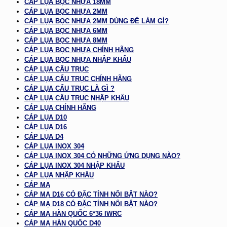
CÁP LỤA BỌC NHỰA 18MM
CÁP LỤA BỌC NHỰA 2MM
CÁP LỤA BỌC NHỰA 2MM DÙNG ĐỂ LÀM GÌ?
CÁP LỤA BỌC NHỰA 6MM
CÁP LỤA BỌC NHỰA 8MM
CÁP LỤA BỌC NHỰA CHÍNH HÃNG
CÁP LỤA BỌC NHỰA NHẬP KHẨU
CÁP LỤA CẨU TRỤC
CÁP LỤA CẨU TRỤC CHÍNH HÃNG
CÁP LỤA CẨU TRỤC LÀ GÌ ?
CÁP LỤA CẨU TRỤC NHẬP KHẨU
CÁP LỤA CHÍNH HÃNG
CÁP LỤA D10
CÁP LỤA D16
CÁP LỤA D4
CÁP LỤA INOX 304
CÁP LỤA INOX 304 CÓ NHỮNG ỨNG DỤNG NÀO?
CÁP LỤA INOX 304 NHẬP KHẨU
CÁP LỤA NHẬP KHẨU
CÁP MẠ
CÁP MẠ D16 CÓ ĐẶC TÍNH NỔI BẬT NÀO?
CÁP MẠ D18 CÓ ĐẶC TÍNH NỔI BẬT NÀO?
CÁP MẠ HÀN QUỐC 6*36 IWRC
CÁP MẠ HÀN QUỐC D40