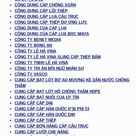
CÔNG DỤNG CÁP CHỐNG XOẮN
CÔNG DỤNG CÁP LÕI THÉP
CÔNG DỤNG CÁP LỤA CẨU TRỤC
CÔNG DỤNG CÁP THÉP DỰ ỨNG LỰC
CÔNG DỤNG CỦA CÁP LỤA
CÔNG DỤNG CỦA CÁP LỤA BỌC NHỰA
CÔNG TY BENET MEDIA
CÔNG TY BONG AN
CÔNG TY LÊ HÀ VINA
CÔNG TY LÊ HÀ VINA SLING CÁP THÉP BẤM
CÔNG TY TNHH LÊ HÀ VINA
CÔNG TY TRI ÂN ĐỘI NGŨ NHÂN SỰ
CÔNG TY VASCO
CUNG CẤP BẠT LÓT BỜ AO MƯƠNG KÈ DẪN NƯỚC CHỐNG
THẤM
CUNG CẤP BẠT LÓT HỒ CHỐNG THẤM HDPE
CUNG CẤP BẠT NUÔI CUA UY TÍN
CUNG CẤP CÁP D46
CUNG CẤP CÁP HÀN QUỐC 6*36 PHI 53
CUNG CẤP CÁP HÀN QUỐC D40
CUNG CẤP CÁP THÉP
CUNG CẤP ĐƠN HÀNG CÁP CẨU TRỤC
CUNG CẤP LƯỚI CHE NẮNG