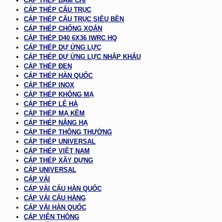
CÁP THÉP BẤM CHÌ
CÁP THÉP CẨU TRỤC
CÁP THÉP CẨU TRỤC SIÊU BỀN
CÁP THÉP CHỐNG XOẮN
CÁP THÉP D40 6X36 IWRC HQ
CÁP THÉP DỰ ỨNG LỰC
CÁP THÉP DỰ ỨNG LỰC NHẬP KHẨU
CÁP THÉP ĐEN
CÁP THÉP HÀN QUỐC
CÁP THÉP INOX
CÁP THÉP KHÔNG MẠ
CÁP THÉP LÊ HÀ
CÁP THÉP MẠ KẼM
CÁP THÉP NÂNG HẠ
CÁP THÉP THÔNG THƯỜNG
CÁP THÉP UNIVERSAL
CÁP THÉP VIỆT NAM
CÁP THÉP XÂY DỰNG
CÁP UNIVERSAL
CÁP VẢI
CÁP VẢI CẨU HÀN QUỐC
CÁP VẢI CẨU HÀNG
CÁP VẢI HÀN QUỐC
CÁP VIỄN THÔNG