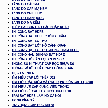
TĂNG ĐƠ CÁP MẠ
TĂNG ĐƠ CÁP MẠ KẼM
TĂNG ĐƠ CHỊU LỰC
TĂNG ĐƠ HÀN QUỐC
TĂNG ĐƠ MẠ KẼM
THÉP CACBON CAO CẤP NHẬP KHẨU
THI CÔNG BẠT HDPE
THI CÔNG BẠT HDPE CHỐNG THẤM
THI CÔNG BẠT LÓT HỒ
THI CÔNG BẠT LÓT HỒ CẢNH QUAN
THI CÔNG BẠT LÓT HỒ CHỐNG THẤM HDPE
THI CÔNG HẦM BIOGAS BẠT HDPE
THI CÔNG HỒ CẢNH QUAN RESORT
THÔNG SỐ KĨ THUẬT CÁP BỌC NHỰA D6
THÔNG SỐ KĨ THUẬT CÁP CHỐNG XOẮN
TIỆC TẤT NIÊN
TÌM HIỂU CÁP LÕI THÉP D22
TÌM HIỂU ĐẶC ĐIỂM VÀ ỨNG DỤNG CỦA CÁP LỤA Φ8
TÌM HIỂU VỀ CÁP CỨNG VIỄN THÔNG
TÌM HIỂU VỀ CÁP LỤA INOX 304 PHI 10
TRẢI BẠT HDPE LÀM HỒ CÁ KOI
TRỊNH ĐÌNH TÝ
ỨNG DỤNG CÁP BỌC NHỰA