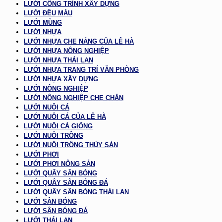
LƯỚI CÔNG TRÌNH XÂY DỰNG
LƯỚI ĐỀU MÀU
LƯỚI MÙNG
LƯỚI NHỰA
LƯỚI NHỰA CHE NẮNG CỦA LÊ HÀ
LƯỚI NHỰA NÔNG NGHIỆP
LƯỚI NHỰA THÁI LAN
LƯỚI NHỰA TRANG TRÍ VĂN PHÒNG
LƯỚI NHỰA XÂY DỰNG
LƯỚI NÔNG NGHIỆP
LƯỚI NÔNG NGHIỆP CHE CHẮN
LƯỚI NUÔI CÁ
LƯỚI NUÔI CÁ CỦA LÊ HÀ
LƯỚI NUÔI CÁ GIỐNG
LƯỚI NUÔI TRỒNG
LƯỚI NUÔI TRỒNG THỦY SẢN
LƯỚI PHƠI
LƯỚI PHƠI NÔNG SẢN
LƯỚI QUÂY SÂN BÓNG
LƯỚI QUÂY SÂN BÓNG ĐÁ
LƯỚI QUÂY SÂN BÓNG THÁI LAN
LƯỚI SÂN BÓNG
LƯỚI SÂN BÓNG ĐÁ
LƯỚI THÁI LAN