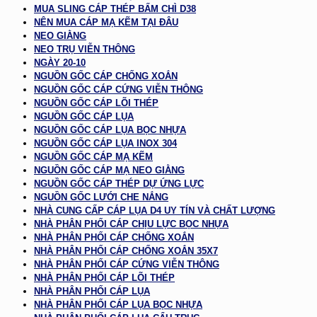
MUA SLING CÁP THÉP BẤM CHÌ D38
NÊN MUA CÁP MẠ KẼM TẠI ĐÂU
NEO GIẰNG
NEO TRỤ VIỄN THÔNG
NGÀY 20-10
NGUỒN GỐC CÁP CHỐNG XOẮN
NGUỒN GỐC CÁP CỨNG VIỄN THÔNG
NGUỒN GỐC CÁP LÕI THÉP
NGUỒN GỐC CÁP LỤA
NGUỒN GỐC CÁP LỤA BỌC NHỰA
NGUỒN GỐC CÁP LỤA INOX 304
NGUỒN GỐC CÁP MẠ KẼM
NGUỒN GỐC CÁP MẠ NEO GIẰNG
NGUỒN GỐC CÁP THÉP DỰ ỨNG LỰC
NGUỒN GỐC LƯỚI CHE NẮNG
NHÀ CUNG CẤP CÁP LỤA D4 UY TÍN VÀ CHẤT LƯỢNG
NHÀ PHÂN PHỐI CÁP CHỊU LỰC BỌC NHỰA
NHÀ PHÂN PHỐI CÁP CHỐNG XOẮN
NHÀ PHÂN PHỐI CÁP CHỐNG XOẮN 35X7
NHÀ PHÂN PHỐI CÁP CỨNG VIỄN THÔNG
NHÀ PHÂN PHỐI CÁP LÕI THÉP
NHÀ PHÂN PHỐI CÁP LỤA
NHÀ PHÂN PHỐI CÁP LỤA BỌC NHỰA