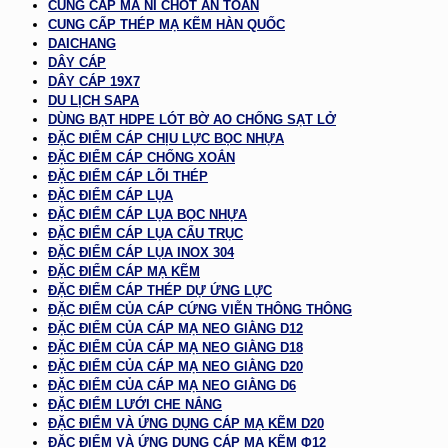
CUNG CẤP MA NÍ CHỐT AN TOÀN
CUNG CẤP THÉP MẠ KẼM HÀN QUỐC
DAICHANG
DÂY CÁP
DÂY CÁP 19X7
DU LỊCH SAPA
DÙNG BẠT HDPE LÓT BỜ AO CHỐNG SẠT LỞ
ĐẶC ĐIỂM CÁP CHỊU LỰC BỌC NHỰA
ĐẶC ĐIỂM CÁP CHỐNG XOẮN
ĐẶC ĐIỂM CÁP LÕI THÉP
ĐẶC ĐIỂM CÁP LỤA
ĐẶC ĐIỂM CÁP LỤA BỌC NHỰA
ĐẶC ĐIỂM CÁP LỤA CẨU TRỤC
ĐẶC ĐIỂM CÁP LỤA INOX 304
ĐẶC ĐIỂM CÁP MẠ KẼM
ĐẶC ĐIỂM CÁP THÉP DỰ ỨNG LỰC
ĐẶC ĐIỂM CỦA CÁP CỨNG VIỄN THÔNG THÔNG
ĐẶC ĐIỂM CỦA CÁP MẠ NEO GIẰNG D12
ĐẶC ĐIỂM CỦA CÁP MẠ NEO GIẰNG D18
ĐẶC ĐIỂM CỦA CÁP MẠ NEO GIẰNG D20
ĐẶC ĐIỂM CỦA CÁP MẠ NEO GIẰNG D6
ĐẶC ĐIỂM LƯỚI CHE NẮNG
ĐẶC ĐIỂM VÀ ỨNG DỤNG CÁP MẠ KẼM D20
ĐẶC ĐIỂM VÀ ỨNG DỤNG CÁP MẠ KẼM Φ12