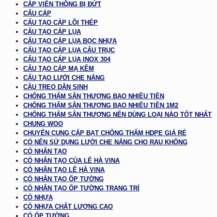
CÁP VIỄN THÔNG BỊ ĐỨT
CẨU CÁP
CẤU TẠO CÁP LÕI THÉP
CẤU TẠO CÁP LỤA
CẤU TẠO CÁP LỤA BỌC NHỰA
CẤU TẠO CÁP LỤA CẨU TRỤC
CẤU TẠO CÁP LỤA INOX 304
CẤU TẠO CÁP MẠ KẼM
CẤU TẠO LƯỚI CHE NẮNG
CẦU TREO DÂN SINH
CHỐNG THẤM SÂN THƯỢNG BAO NHIÊU TIỀN
CHỐNG THẤM SÂN THƯỢNG BAO NHIÊU TIỀN 1M2
CHỐNG THẤM SÂN THƯỢNG NÊN DÙNG LOẠI NÀO TỐT NHẤT
CHUNG WOO
CHUYÊN CUNG CẤP BẠT CHỐNG THẤM HDPE GIÁ RẺ
CÓ NÊN SỬ DỤNG LƯỚI CHE NẮNG CHO RAU KHÔNG
CỎ NHÂN TẠO
CỎ NHÂN TẠO CỦA LÊ HÀ VINA
CỎ NHÂN TẠO LÊ HÀ VINA
CỎ NHÂN TẠO ỐP TƯỜNG
CỎ NHÂN TẠO ỐP TƯỜNG TRANG TRÍ
CỎ NHỰA
CỎ NHỰA CHẤT LƯỢNG CAO
CỎ ỐP TƯỜNG