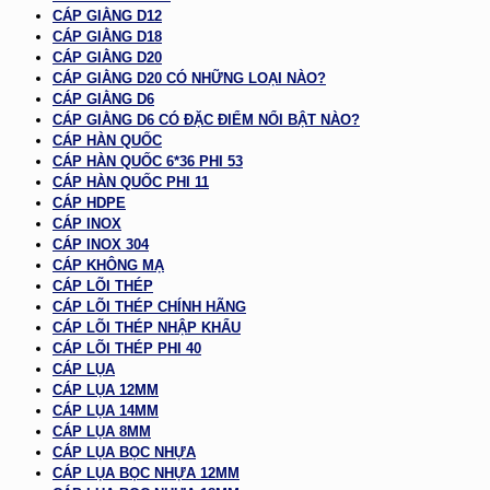
CÁP GIẰNG D12
CÁP GIẰNG D18
CÁP GIẰNG D20
CÁP GIẰNG D20 CÓ NHỮNG LOẠI NÀO?
CÁP GIẰNG D6
CÁP GIẰNG D6 CÓ ĐẶC ĐIỂM NỔI BẬT NÀO?
CÁP HÀN QUỐC
CÁP HÀN QUỐC 6*36 PHI 53
CÁP HÀN QUỐC PHI 11
CÁP HDPE
CÁP INOX
CÁP INOX 304
CÁP KHÔNG MẠ
CÁP LÕI THÉP
CÁP LÕI THÉP CHÍNH HÃNG
CÁP LÕI THÉP NHẬP KHẨU
CÁP LÕI THÉP PHI 40
CÁP LỤA
CÁP LỤA 12MM
CÁP LỤA 14MM
CÁP LỤA 8MM
CÁP LỤA BỌC NHỰA
CÁP LỤA BỌC NHỰA 12MM