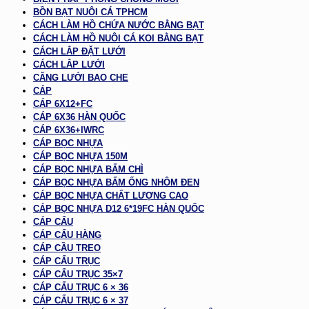
BỒN BẠT NUÔI CÁ TPHCM
CÁCH LÀM HỒ CHỨA NƯỚC BẰNG BẠT
CÁCH LÀM HỒ NUÔI CÁ KOI BẰNG BẠT
CÁCH LẮP ĐẶT LƯỚI
CÁCH LẮP LƯỚI
CĂNG LƯỚI BAO CHE
CÁP
CÁP 6X12+FC
CÁP 6X36 HÀN QUỐC
CÁP 6X36+IWRC
CÁP BỌC NHỰA
CÁP BỌC NHỰA 150M
CÁP BỌC NHỰA BẤM CHÌ
CÁP BỌC NHỰA BẤM ỐNG NHÔM ĐEN
CÁP BỌC NHỰA CHẤT LƯỢNG CAO
CÁP BỌC NHỰA D12 6*19FC HÀN QUỐC
CÁP CẨU
CÁP CẨU HÀNG
CÁP CẦU TREO
CÁP CẨU TRỤC
CÁP CẨU TRỤC 35×7
CÁP CẨU TRỤC 6 × 36
CÁP CẨU TRỤC 6 × 37