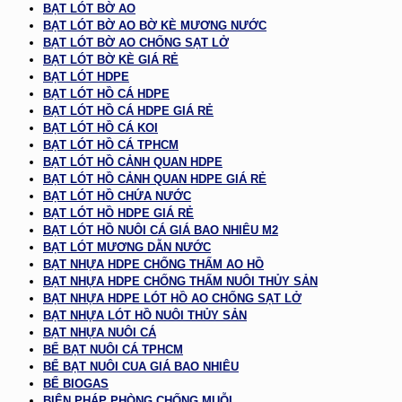
BẠT LÓT BỜ AO
BẠT LÓT BỜ AO BỜ KÈ MƯƠNG NƯỚC
BẠT LÓT BỜ AO CHỐNG SẠT LỞ
BẠT LÓT BỜ KÈ GIÁ RẺ
BẠT LÓT HDPE
BẠT LÓT HỒ CÁ HDPE
BẠT LÓT HỒ CÁ HDPE GIÁ RẺ
BẠT LÓT HỒ CÁ KOI
BẠT LÓT HỒ CÁ TPHCM
BẠT LÓT HỒ CẢNH QUAN HDPE
BẠT LÓT HỒ CẢNH QUAN HDPE GIÁ RẺ
BẠT LÓT HỒ CHỨA NƯỚC
BẠT LÓT HỒ HDPE GIÁ RẺ
BẠT LÓT HỒ NUÔI CÁ GIÁ BAO NHIÊU M2
BẠT LÓT MƯƠNG DẪN NƯỚC
BẠT NHỰA HDPE CHỐNG THẤM AO HỒ
BẠT NHỰA HDPE CHỐNG THẤM NUÔI THỦY SẢN
BẠT NHỰA HDPE LÓT HỒ AO CHỐNG SẠT LỞ
BẠT NHỰA LÓT HỒ NUÔI THỦY SẢN
BẠT NHỰA NUÔI CÁ
BỂ BẠT NUÔI CÁ TPHCM
BỂ BẠT NUÔI CUA GIÁ BAO NHIÊU
BỂ BIOGAS
BIỆN PHÁP PHÒNG CHỐNG MUỖI