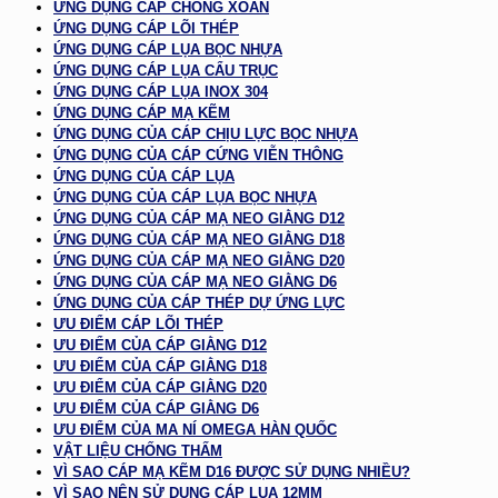
ỨNG DỤNG CÁP CHỐNG XOẮN
ỨNG DỤNG CÁP LÕI THÉP
ỨNG DỤNG CÁP LỤA BỌC NHỰA
ỨNG DỤNG CÁP LỤA CẨU TRỤC
ỨNG DỤNG CÁP LỤA INOX 304
ỨNG DỤNG CÁP MẠ KẼM
ỨNG DỤNG CỦA CÁP CHỊU LỰC BỌC NHỰA
ỨNG DỤNG CỦA CÁP CỨNG VIỄN THÔNG
ỨNG DỤNG CỦA CÁP LỤA
ỨNG DỤNG CỦA CÁP LỤA BỌC NHỰA
ỨNG DỤNG CỦA CÁP MẠ NEO GIẰNG D12
ỨNG DỤNG CỦA CÁP MẠ NEO GIẰNG D18
ỨNG DỤNG CỦA CÁP MẠ NEO GIẰNG D20
ỨNG DỤNG CỦA CÁP MẠ NEO GIẰNG D6
ỨNG DỤNG CỦA CÁP THÉP DỰ ỨNG LỰC
ƯU ĐIỂM CÁP LÕI THÉP
ƯU ĐIỂM CỦA CÁP GIẰNG D12
ƯU ĐIỂM CỦA CÁP GIẰNG D18
ƯU ĐIỂM CỦA CÁP GIẰNG D20
ƯU ĐIỂM CỦA CÁP GIẰNG D6
ƯU ĐIỂM CỦA MA NÍ OMEGA HÀN QUỐC
VẬT LIỆU CHỐNG THẤM
VÌ SAO CÁP MẠ KẼM D16 ĐƯỢC SỬ DỤNG NHIỀU?
VÌ SAO NÊN SỬ DỤNG CÁP LỤA 12MM