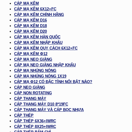
CÁP MẠ KẼM
CÁP MẠ KẼM 6X12+FC
CÁP MẠ KẼM CHÍNH HÃNG
CÁP MẠ KẼM D16
CÁP MẠ KẼM D18
CÁP MẠ KẼM D20
CÁP MẠ KẼM HÀN QUỐC
CÁP MẠ KẼM NHẬP KHẨU
CÁP MẠ KẼM QUY CÁCH 6X12+FC
CÁP MẠ KẼM Φ12
CÁP MẠ NEO GIẰNG
CÁP MẠ NEO GIẰNG NHẬP KHẨU
CÁP MẠ NHÚNG NÓNG
CÁP MẠ NHÚNG NÓNG 1X19
CÁP MẠ Φ12 CÓ ĐẶC TÍNH NỔI BẬT NÀO?
CÁP NEO GIẰNG
CÁP NON ROTATING
CÁP THANG MÁY
CÁP THANG MÁY D10 8*19FC
CÁP THANG MÁY VÀ CÁP BỌC NHỰA
CÁP THÉP
CÁP THÉP 6X36+IWRC
CÁP THÉP 8X25+IWRC