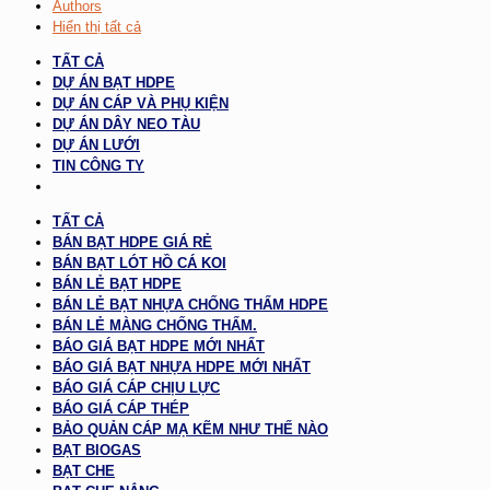
Authors
Hiển thị tất cả
TẤT CẢ
DỰ ÁN BẠT HDPE
DỰ ÁN CÁP VÀ PHỤ KIỆN
DỰ ÁN DÂY NEO TÀU
DỰ ÁN LƯỚI
TIN CÔNG TY
TẤT CẢ
BÁN BẠT HDPE GIÁ RẺ
BÁN BẠT LÓT HỒ CÁ KOI
BÁN LẺ BẠT HDPE
BÁN LẺ BẠT NHỰA CHỐNG THẤM HDPE
BÁN LẺ MÀNG CHỐNG THẤM.
BÁO GIÁ BẠT HDPE MỚI NHẤT
BÁO GIÁ BẠT NHỰA HDPE MỚI NHẤT
BÁO GIÁ CÁP CHỊU LỰC
BÁO GIÁ CÁP THÉP
BẢO QUẢN CÁP MẠ KẼM NHƯ THẾ NÀO
BẠT BIOGAS
BẠT CHE