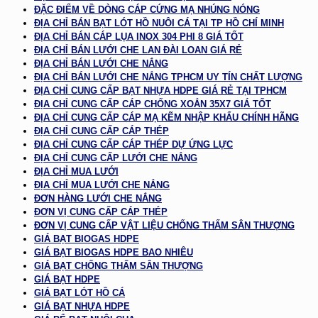
ĐẶC ĐIỂM VỀ DÒNG CÁP CỨNG MẠ NHÚNG NÓNG
ĐỊA CHỈ BÁN BẠT LÓT HỒ NUÔI CÁ TẠI TP HỒ CHÍ MINH
ĐỊA CHỈ BÁN CÁP LỤA INOX 304 PHI 8 GIÁ TỐT
ĐỊA CHỈ BÁN LƯỚI CHE LAN ĐÀI LOAN GIÁ RẺ
ĐỊA CHỈ BÁN LƯỚI CHE NẮNG
ĐỊA CHỈ BÁN LƯỚI CHE NẮNG TPHCM UY TÍN CHẤT LƯỢNG
ĐỊA CHỈ CUNG CẤP BẠT NHỰA HDPE GIÁ RẺ TẠI TPHCM
ĐỊA CHỈ CUNG CẤP CÁP CHỐNG XOẮN 35X7 GIÁ TỐT
ĐỊA CHỈ CUNG CẤP CÁP MẠ KẼM NHẬP KHẨU CHÍNH HÃNG
ĐỊA CHỈ CUNG CẤP CÁP THÉP
ĐỊA CHỈ CUNG CẤP CÁP THÉP DỰ ỨNG LỰC
ĐỊA CHỈ CUNG CẤP LƯỚI CHE NẮNG
ĐỊA CHỈ MUA LƯỚI
ĐỊA CHỈ MUA LƯỚI CHE NẮNG
ĐƠN HÀNG LƯỚI CHE NẮNG
ĐƠN VỊ CUNG CẤP CÁP THÉP
ĐƠN VỊ CUNG CẤP VẬT LIỆU CHỐNG THẤM SÂN THƯỢNG
GIÁ BẠT BIOGAS HDPE
GIÁ BẠT BIOGAS HDPE BAO NHIÊU
GIÁ BẠT CHỐNG THẤM SÂN THƯỢNG
GIÁ BẠT HDPE
GIÁ BẠT LÓT HỒ CÁ
GIÁ BẠT NHỰA HDPE