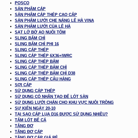
POSCO
SẢN PHẨM CÁP
SẢN PHẨM CÁP THÉP CAO CẤP
SẢN PHẨM LƯỚI CHE NẮNG LÊ HÀ VINA
SẢN PHẨM LƯỚI CỦA LÊ HÀ
SẠT LỞ BỜ AO NUÔI TÔM
SLING BẤM CHÌ
SLING BẤM CHÌ PHI 16
SLING CÁP THÉP
SLING CÁP THÉP 6X36+IWRC
SLING CÁP THÉP BẤM
SLING CÁP THÉP BẤM CHÌ
SLING CÁP THÉP BẤM CHÌ D38
SLING CÁP THÉP CẨU HÀNG
SỢI CÁP
SỬ DỤNG CÁP THÉP
SỬ DỤNG CỎ NHÂN TẠO ĐỂ LÓT SÀN
SỬ DỤNG LƯỚI CHẮN CHO KHU VỰC NUÔI TRỒNG
SỰ KIỆN NGÀY 20-10
TẠI SAO CÁP LỤA D16 ĐƯỢC SỬ DỤNG NHIỀU?
TẤM LÓT BỂ CÁ
TĂNG ĐƠ
TĂNG ĐƠ CÁP
TĂNG ĐƠ CÁP GIÁ RẺ