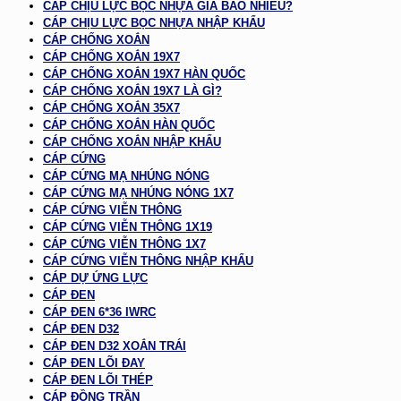
CÁP CHỊU LỰC BỌC NHỰA GIÁ BAO NHIÊU?
CÁP CHỊU LỰC BỌC NHỰA NHẬP KHẨU
CÁP CHỐNG XOẮN
CÁP CHỐNG XOẮN 19X7
CÁP CHỐNG XOẮN 19X7 HÀN QUỐC
CÁP CHỐNG XOẮN 19X7 LÀ GÌ?
CÁP CHỐNG XOẮN 35X7
CÁP CHỐNG XOẮN HÀN QUỐC
CÁP CHỐNG XOẮN NHẬP KHẨU
CÁP CỨNG
CÁP CỨNG MẠ NHÚNG NÓNG
CÁP CỨNG MẠ NHÚNG NÓNG 1X7
CÁP CỨNG VIỄN THÔNG
CÁP CỨNG VIỄN THÔNG 1X19
CÁP CỨNG VIỄN THÔNG 1X7
CÁP CỨNG VIỄN THÔNG NHẬP KHẨU
CÁP DỰ ỨNG LỰC
CÁP ĐEN
CÁP ĐEN 6*36 IWRC
CÁP ĐEN D32
CÁP ĐEN D32 XOẮN TRÁI
CÁP ĐEN LÕI ĐAY
CÁP ĐEN LÕI THÉP
CÁP ĐỒNG TRẦN