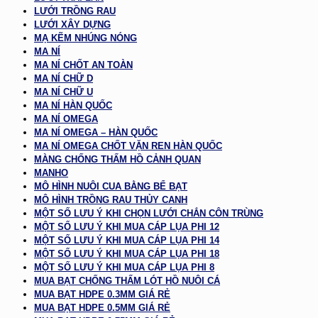
LƯỚI TRỒNG RAU
LƯỚI XÂY DỰNG
MẠ KẼM NHÚNG NÓNG
MA NÍ
MA NÍ CHỐT AN TOÀN
MA NÍ CHỮ D
MA NÍ CHỮ U
MA NÍ HÀN QUỐC
MA NÍ OMEGA
MA NÍ OMEGA – HÀN QUỐC
MA NÍ OMEGA CHỐT VẶN REN HÀN QUỐC
MÀNG CHỐNG THẤM HỒ CẢNH QUAN
MANHO
MÔ HÌNH NUÔI CUA BẰNG BỂ BẠT
MÔ HÌNH TRỒNG RAU THỦY CANH
MỘT SỐ LƯU Ý KHI CHỌN LƯỚI CHẮN CÔN TRÙNG
MỘT SỐ LƯU Ý KHI MUA CÁP LỤA PHI 12
MỘT SỐ LƯU Ý KHI MUA CÁP LỤA PHI 14
MỘT SỐ LƯU Ý KHI MUA CÁP LỤA PHI 18
MỘT SỐ LƯU Ý KHI MUA CÁP LỤA PHI 8
MUA BẠT CHỐNG THẤM LÓT HỒ NUÔI CÁ
MUA BẠT HDPE 0.3MM GIÁ RẺ
MUA BẠT HDPE 0.5MM GIÁ RẺ