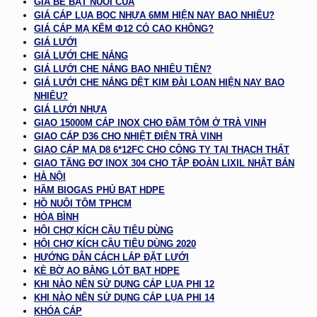
GIÁ BỂ BẠT NUÔI CUA
GIÁ CÁP LỤA BỌC NHỰA 6MM HIỆN NAY BAO NHIÊU?
GIÁ CÁP MẠ KẼM Φ12 CÓ CAO KHÔNG?
GIÁ LƯỚI
GIÁ LƯỚI CHE NẮNG
GIÁ LƯỚI CHE NẮNG BAO NHIÊU TIỀN?
GIÁ LƯỚI CHE NẮNG DỆT KIM ĐÀI LOAN HIỆN NAY BAO
NHIÊU?
GIÁ LƯỚI NHỰA
GIAO 15000M CÁP INOX CHO ĐẦM TÔM Ở TRÀ VINH
GIAO CÁP D36 CHO NHIỆT ĐIỆN TRÀ VINH
GIAO CÁP MẠ D8 6*12FC CHO CÔNG TY TẠI THẠCH THẤT
GIAO TĂNG ĐƠ INOX 304 CHO TẬP ĐOÀN LIXIL NHẬT BẢN
HÀ NỘI
HẦM BIOGAS PHỦ BẠT HDPE
HỒ NUÔI TÔM TPHCM
HÒA BÌNH
HỘI CHỢ KÍCH CẦU TIÊU DÙNG
HỘI CHỢ KÍCH CẦU TIÊU DÙNG 2020
HƯỚNG DẪN CÁCH LẮP ĐẶT LƯỚI
KÈ BỜ AO BẰNG LÓT BẠT HDPE
KHI NÀO NÊN SỬ DỤNG CÁP LỤA PHI 12
KHI NÀO NÊN SỬ DỤNG CÁP LỤA PHI 14
KHÓA CÁP