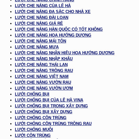
LƯỚI CHE NẮNG CỦA LÊ HÀ
LƯỚI CHE NẮNG ĐA SẮC CHO NHÀ XE
LƯỚI CHE NẮNG ĐÀI LOAN
LƯỚI CHE NẮNG GIÁ RẺ
LƯỚI CHE NẮNG HÀN QUỐC CÓ TỐT KHÔNG
LƯỚI CHE NẮNG HOA HƯỚNG DƯƠNG
LƯỚI CHE NẮNG MÁI TÔN
LƯỚI CHE NẮNG MƯA
LƯỚI CHE NẮNG NHÃN HIỆU HOA HƯỚNG DƯƠNG
LƯỚI CHE NẮNG NHẬP KHẨU
LƯỚI CHE NẮNG THÁI LAN
LƯỚI CHE NẮNG TRỒNG RAU
LƯỚI CHE NẮNG VIỆT NAM
LƯỚI CHE NẮNG VƯỜN RAU
LƯỚI CHE NẮNG VƯỜN ƯƠM
LƯỚI CHỐNG BỤI
LƯỚI CHỐNG BỤI CỦA LÊ HÀ VINA
LƯỚI CHỐNG BỤI TRONG XÂY DỰNG
LƯỚI CHỐNG BỤI XÂY DỰNG
LƯỚI CHỐNG CÔN TRÙNG
LƯỚI CHỐNG CÔN TRÙNG TRỒNG RAU
LƯỚI CHỐNG MUỖI
LƯỚI CÔN TRÙNG