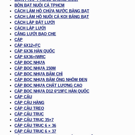
BỒN BẠT NUÔI CÁ TPHCM
CÁCH LÀM HỒ CHỨA NƯỚC BẰNG BẠT
CÁCH LÀM HỒ NUÔI CÁ KOI BẰNG BẠT
CÁCH LẮP ĐẶT LƯỚI
CÁCH LẮP LƯỚI
CĂNG LƯỚI BAO CHE
CÁP
CÁP 6X12+FC
CÁP 6X36 HÀN QUỐC
CÁP 6X36+IWRC
CÁP BỌC NHỰA
CÁP BỌC NHỰA 150M
CÁP BỌC NHỰA BẤM CHÌ
CÁP BỌC NHỰA BẤM ỐNG NHÔM ĐEN
CÁP BỌC NHỰA CHẤT LƯỢNG CAO
CÁP BỌC NHỰA D12 6*19FC HÀN QUỐC
CÁP CẨU
CÁP CẨU HÀNG
CÁP CẦU TREO
CÁP CẨU TRỤC
CÁP CẨU TRỤC 35×7
CÁP CẨU TRỤC 6 × 36
CÁP CẨU TRỤC 6 × 37