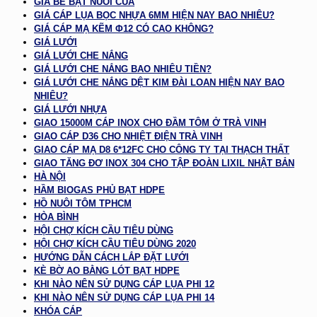
GIÁ BỂ BẠT NUÔI CUA
GIÁ CÁP LỤA BỌC NHỰA 6MM HIỆN NAY BAO NHIÊU?
GIÁ CÁP MẠ KẼM Φ12 CÓ CAO KHÔNG?
GIÁ LƯỚI
GIÁ LƯỚI CHE NẮNG
GIÁ LƯỚI CHE NẮNG BAO NHIÊU TIỀN?
GIÁ LƯỚI CHE NẮNG DỆT KIM ĐÀI LOAN HIỆN NAY BAO
NHIÊU?
GIÁ LƯỚI NHỰA
GIAO 15000M CÁP INOX CHO ĐẦM TÔM Ở TRÀ VINH
GIAO CÁP D36 CHO NHIỆT ĐIỆN TRÀ VINH
GIAO CÁP MẠ D8 6*12FC CHO CÔNG TY TẠI THẠCH THẤT
GIAO TĂNG ĐƠ INOX 304 CHO TẬP ĐOÀN LIXIL NHẬT BẢN
HÀ NỘI
HẦM BIOGAS PHỦ BẠT HDPE
HỒ NUÔI TÔM TPHCM
HÒA BÌNH
HỘI CHỢ KÍCH CẦU TIÊU DÙNG
HỘI CHỢ KÍCH CẦU TIÊU DÙNG 2020
HƯỚNG DẪN CÁCH LẮP ĐẶT LƯỚI
KÈ BỜ AO BẰNG LÓT BẠT HDPE
KHI NÀO NÊN SỬ DỤNG CÁP LỤA PHI 12
KHI NÀO NÊN SỬ DỤNG CÁP LỤA PHI 14
KHÓA CÁP