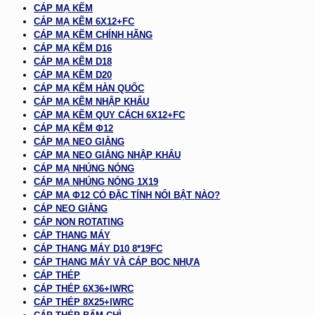
CÁP MẠ KẼM
CÁP MẠ KẼM 6X12+FC
CÁP MẠ KẼM CHÍNH HÃNG
CÁP MẠ KẼM D16
CÁP MẠ KẼM D18
CÁP MẠ KẼM D20
CÁP MẠ KẼM HÀN QUỐC
CÁP MẠ KẼM NHẬP KHẨU
CÁP MẠ KẼM QUY CÁCH 6X12+FC
CÁP MẠ KẼM Φ12
CÁP MẠ NEO GIẰNG
CÁP MẠ NEO GIẰNG NHẬP KHẨU
CÁP MẠ NHÚNG NÓNG
CÁP MẠ NHÚNG NÓNG 1X19
CÁP MẠ Φ12 CÓ ĐẶC TÍNH NỔI BẬT NÀO?
CÁP NEO GIẰNG
CÁP NON ROTATING
CÁP THANG MÁY
CÁP THANG MÁY D10 8*19FC
CÁP THANG MÁY VÀ CÁP BỌC NHỰA
CÁP THÉP
CÁP THÉP 6X36+IWRC
CÁP THÉP 8X25+IWRC