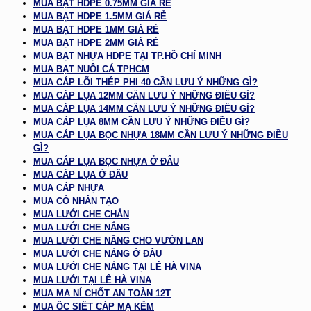
MUA BẠT HDPE 0.75MM GIÁ RẺ
MUA BẠT HDPE 1.5MM GIÁ RẺ
MUA BẠT HDPE 1MM GIÁ RẺ
MUA BẠT HDPE 2MM GIÁ RẺ
MUA BẠT NHỰA HDPE TẠI TP.HỒ CHÍ MINH
MUA BẠT NUÔI CÁ TPHCM
MUA CÁP LÕI THÉP PHI 40 CẦN LƯU Ý NHỮNG GÌ?
MUA CÁP LỤA 12MM CẦN LƯU Ý NHỮNG ĐIỀU GÌ?
MUA CÁP LỤA 14MM CẦN LƯU Ý NHỮNG ĐIỀU GÌ?
MUA CÁP LỤA 8MM CẦN LƯU Ý NHỮNG ĐIỀU GÌ?
MUA CÁP LỤA BỌC NHỰA 18MM CẦN LƯU Ý NHỮNG ĐIỀU
GÌ?
MUA CÁP LỤA BỌC NHỰA Ở ĐÂU
MUA CÁP LỤA Ở ĐÂU
MUA CÁP NHỰA
MUA CỎ NHÂN TẠO
MUA LƯỚI CHE CHẮN
MUA LƯỚI CHE NẮNG
MUA LƯỚI CHE NẮNG CHO VƯỜN LAN
MUA LƯỚI CHE NẮNG Ở ĐÂU
MUA LƯỚI CHE NẮNG TẠI LÊ HÀ VINA
MUA LƯỚI TẠI LÊ HÀ VINA
MUA MA NÍ CHỐT AN TOÀN 12T
MUA ỐC SIẾT CÁP MẠ KẼM