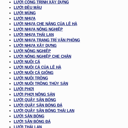
LƯỚI CÔNG TRÌNH XÂY DỰNG
LƯỚI ĐỀU MÀU
LƯỚI MÙNG
LƯỚI NHỰA
LƯỚI NHỰA CHE NẮNG CỦA LÊ HÀ
LƯỚI NHỰA NÔNG NGHIỆP
LƯỚI NHỰA THÁI LAN
LƯỚI NHỰA TRANG TRÍ VĂN PHÒNG
LƯỚI NHỰA XÂY DỰNG
LƯỚI NÔNG NGHIỆP
LƯỚI NÔNG NGHIỆP CHE CHẮN
LƯỚI NUÔI CÁ
LƯỚI NUÔI CÁ CỦA LÊ HÀ
LƯỚI NUÔI CÁ GIỐNG
LƯỚI NUÔI TRỒNG
LƯỚI NUÔI TRỒNG THỦY SẢN
LƯỚI PHƠI
LƯỚI PHƠI NÔNG SẢN
LƯỚI QUÂY SÂN BÓNG
LƯỚI QUÂY SÂN BÓNG ĐÁ
LƯỚI QUÂY SÂN BÓNG THÁI LAN
LƯỚI SÂN BÓNG
LƯỚI SÂN BÓNG ĐÁ
LƯỚI THÁI LAN