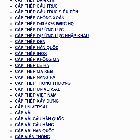
CÁP THÉP BẤM CHÌ
CÁP THÉP CẨU TRỤC
CÁP THÉP CẨU TRỤC SIÊU BỀN
CÁP THÉP CHỐNG XOẮN
CÁP THÉP D40 6X36 IWRC HQ
CÁP THÉP DỰ ỨNG LỰC
CÁP THÉP DỰ ỨNG LỰC NHẬP KHẨU
CÁP THÉP ĐEN
CÁP THÉP HÀN QUỐC
CÁP THÉP INOX
CÁP THÉP KHÔNG MẠ
CÁP THÉP LÊ HÀ
CÁP THÉP MẠ KẼM
CÁP THÉP NÂNG HẠ
CÁP THÉP THÔNG THƯỜNG
CÁP THÉP UNIVERSAL
CÁP THÉP VIỆT NAM
CÁP THÉP XÂY DỰNG
CÁP UNIVERSAL
CÁP VẢI
CÁP VẢI CẨU HÀN QUỐC
CÁP VẢI CẨU HÀNG
CÁP VẢI HÀN QUỐC
CÁP VIỄN THÔNG