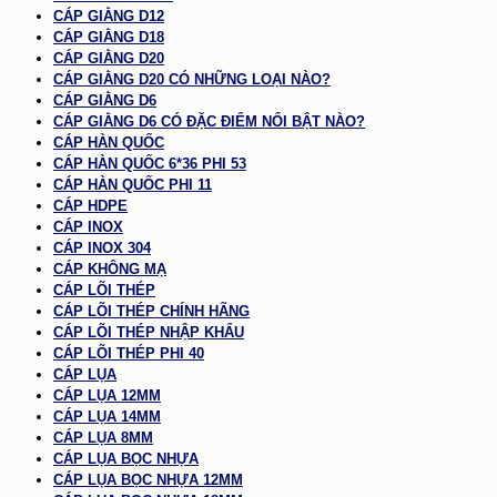
CÁP GIẰNG D12
CÁP GIẰNG D18
CÁP GIẰNG D20
CÁP GIẰNG D20 CÓ NHỮNG LOẠI NÀO?
CÁP GIẰNG D6
CÁP GIẰNG D6 CÓ ĐẶC ĐIỂM NỔI BẬT NÀO?
CÁP HÀN QUỐC
CÁP HÀN QUỐC 6*36 PHI 53
CÁP HÀN QUỐC PHI 11
CÁP HDPE
CÁP INOX
CÁP INOX 304
CÁP KHÔNG MẠ
CÁP LÕI THÉP
CÁP LÕI THÉP CHÍNH HÃNG
CÁP LÕI THÉP NHẬP KHẨU
CÁP LÕI THÉP PHI 40
CÁP LỤA
CÁP LỤA 12MM
CÁP LỤA 14MM
CÁP LỤA 8MM
CÁP LỤA BỌC NHỰA
CÁP LỤA BỌC NHỰA 12MM