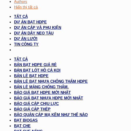
Authors
Hiển thị tất cả
TẤT CẢ
DỰ ÁN BẠT HDPE
DỰ ÁN CÁP VÀ PHỤ KIỆN
DỰ ÁN DÂY NEO TÀU
DỰ ÁN LƯỚI
TIN CÔNG TY
TẤT CẢ
BÁN BẠT HDPE GIÁ RẺ
BÁN BẠT LÓT HỒ CÁ KOI
BÁN LẺ BẠT HDPE
BÁN LẺ BẠT NHỰA CHỐNG THẤM HDPE
BÁN LẺ MÀNG CHỐNG THẤM.
BÁO GIÁ BẠT HDPE MỚI NHẤT
BÁO GIÁ BẠT NHỰA HDPE MỚI NHẤT
BÁO GIÁ CÁP CHỊU LỰC
BÁO GIÁ CÁP THÉP
BẢO QUẢN CÁP MẠ KẼM NHƯ THẾ NÀO
BẠT BIOGAS
BẠT CHE