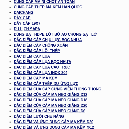
CUNG CẤP MA NÍ CHỐT AN TOÀN
CUNG CẤP THÉP MẠ KẼM HÀN QUỐC
DAICHANG
DÂY CÁP
DÂY CÁP 19X7
DU LỊCH SAPA
DÙNG BẠT HDPE LÓT BỜ AO CHỐNG SẠT LỞ
ĐẶC ĐIỂM CÁP CHỊU LỰC BỌC NHỰA
ĐẶC ĐIỂM CÁP CHỐNG XOẮN
ĐẶC ĐIỂM CÁP LÕI THÉP
ĐẶC ĐIỂM CÁP LỤA
ĐẶC ĐIỂM CÁP LỤA BỌC NHỰA
ĐẶC ĐIỂM CÁP LỤA CẨU TRỤC
ĐẶC ĐIỂM CÁP LỤA INOX 304
ĐẶC ĐIỂM CÁP MẠ KẼM
ĐẶC ĐIỂM CÁP THÉP DỰ ỨNG LỰC
ĐẶC ĐIỂM CỦA CÁP CỨNG VIỄN THÔNG THÔNG
ĐẶC ĐIỂM CỦA CÁP MẠ NEO GIẰNG D12
ĐẶC ĐIỂM CỦA CÁP MẠ NEO GIẰNG D18
ĐẶC ĐIỂM CỦA CÁP MẠ NEO GIẰNG D20
ĐẶC ĐIỂM CỦA CÁP MẠ NEO GIẰNG D6
ĐẶC ĐIỂM LƯỚI CHE NẮNG
ĐẶC ĐIỂM VÀ ỨNG DỤNG CÁP MẠ KẼM D20
ĐẶC ĐIỂM VÀ ỨNG DỤNG CÁP MẠ KẼM Φ12