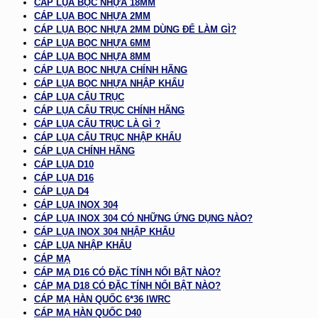
CÁP LỤA BỌC NHỰA 18MM
CÁP LỤA BỌC NHỰA 2MM
CÁP LỤA BỌC NHỰA 2MM DÙNG ĐỂ LÀM GÌ?
CÁP LỤA BỌC NHỰA 6MM
CÁP LỤA BỌC NHỰA 8MM
CÁP LỤA BỌC NHỰA CHÍNH HÃNG
CÁP LỤA BỌC NHỰA NHẬP KHẨU
CÁP LỤA CẨU TRỤC
CÁP LỤA CẨU TRỤC CHÍNH HÃNG
CÁP LỤA CẨU TRỤC LÀ GÌ ?
CÁP LỤA CẨU TRỤC NHẬP KHẨU
CÁP LỤA CHÍNH HÃNG
CÁP LỤA D10
CÁP LỤA D16
CÁP LỤA D4
CÁP LỤA INOX 304
CÁP LỤA INOX 304 CÓ NHỮNG ỨNG DỤNG NÀO?
CÁP LỤA INOX 304 NHẬP KHẨU
CÁP LỤA NHẬP KHẨU
CÁP MẠ
CÁP MẠ D16 CÓ ĐẶC TÍNH NỔI BẬT NÀO?
CÁP MẠ D18 CÓ ĐẶC TÍNH NỔI BẬT NÀO?
CÁP MẠ HÀN QUỐC 6*36 IWRC
CÁP MẠ HÀN QUỐC D40