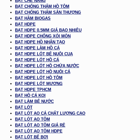
BẠT CHE NẮNG
BẠT CHỐNG THẤM HỒ TÔM
BẠT CHỐNG THẤM SÂN THƯỢNG
BẠT HẦM BIOGAS
BẠT HDPE
BẠT HDPE 0.5MM GIÁ BAO NHIÊU
BẠT HDPE CHỐNG XÓI MÒN
BẠT HDPE HỒ NHÂN TẠO
BẠT HDPE LÀM HỒ CÁ
BẠT HDPE LÓT BỂ NUÔI CUA
BẠT HDPE LÓT HỒ CÁ
BẠT HDPE LÓT HỒ CHỨA NƯỚC
BẠT HDPE LÓT HỒ NUÔI CÁ
BẠT HDPE LÓT HỒ TÔM
BẠT HDPE LÓT MƯƠNG
BẠT HDPE TPHCM
BẠT HỒ CÁ KOI
BẠT LÀM BỂ NƯỚC
BẠT LÓT
BẠT LÓT AO CÁ CHẤT LƯỢNG CAO
BẠT LÓT AO TÔM
BẠT LÓT AO TÔM GIÁ RẺ
BẠT LÓT AO TÔM HDPE
BẠT LÓT BỂ BƠI