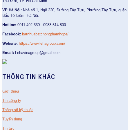
Thủ Đức, TP. Hồ Chí Minh.
VP Hà Nội:
Nhà số 1, Ngõ 220, Đường Tây Tựu, Phường Tây Tựu, quận
Bắc Từ Liêm, Hà Nội.
Hotline:
0911 492 339 - 0983 514 800
Facebook:
batnhuabatchongthamhdpe/
Website:
https://www.lehagroup.com/
Email:
Lehavinagroup@gmail.com
THÔNG TIN KHÁC
Giới thiệu
Tin công ty
Thông số kỹ thuật
Tuyển dụng
Tin tức