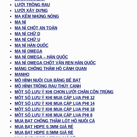
LƯỚI TRỒNG RAU
LƯỚI XÂY DỰNG
MẠ KẼM NHÚNG NÓNG
MA NÍ
MA NÍ CHỐT AN TOÀN
MA NÍ CHỮ D
MA NÍ CHỮ U
MA NÍ HÀN QUỐC
MA NÍ OMEGA
MA NÍ OMEGA – HÀN QUỐC
MA NÍ OMEGA CHỐT VẶN REN HÀN QUỐC
MÀNG CHỐNG THẤM HỒ CẢNH QUAN
MANHO
MÔ HÌNH NUÔI CUA BẰNG BỂ BẠT
MÔ HÌNH TRỒNG RAU THỦY CANH
MỘT SỐ LƯU Ý KHI CHỌN LƯỚI CHẮN CÔN TRÙNG
MỘT SỐ LƯU Ý KHI MUA CÁP LỤA PHI 12
MỘT SỐ LƯU Ý KHI MUA CÁP LỤA PHI 14
MỘT SỐ LƯU Ý KHI MUA CÁP LỤA PHI 18
MỘT SỐ LƯU Ý KHI MUA CÁP LỤA PHI 8
MUA BẠT CHỐNG THẤM LÓT HỒ NUÔI CÁ
MUA BẠT HDPE 0.3MM GIÁ RẺ
MUA BẠT HDPE 0.5MM GIÁ RẺ