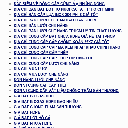
ĐẶC ĐIỂM VỀ DÒNG CÁP CỨNG MẠ NHÚNG NÓNG
ĐỊA CHỈ BÁN BẠT LÓT HỒ NUÔI CÁ TẠI TP HỒ CHÍ MINH
ĐỊA CHỈ BÁN CÁP LỤA INOX 304 PHI 8 GIÁ TỐT
ĐỊA CHỈ BÁN LƯỚI CHE LAN ĐÀI LOAN GIÁ RẺ
ĐỊA CHỈ BÁN LƯỚI CHE NẮNG
ĐỊA CHỈ BÁN LƯỚI CHE NẮNG TPHCM UY TÍN CHẤT LƯỢNG
ĐỊA CHỈ CUNG CẤP BẠT NHỰA HDPE GIÁ RẺ TẠI TPHCM
ĐỊA CHỈ CUNG CẤP CÁP CHỐNG XOẮN 35X7 GIÁ TỐT
ĐỊA CHỈ CUNG CẤP CÁP MẠ KẼM NHẬP KHẨU CHÍNH HÃNG
ĐỊA CHỈ CUNG CẤP CÁP THÉP
ĐỊA CHỈ CUNG CẤP CÁP THÉP DỰ ỨNG LỰC
ĐỊA CHỈ CUNG CẤP LƯỚI CHE NẮNG
ĐỊA CHỈ MUA LƯỚI
ĐỊA CHỈ MUA LƯỚI CHE NẮNG
ĐƠN HÀNG LƯỚI CHE NẮNG
ĐƠN VỊ CUNG CẤP CÁP THÉP
ĐƠN VỊ CUNG CẤP VẬT LIỆU CHỐNG THẤM SÂN THƯỢNG
GIÁ BẠT BIOGAS HDPE
GIÁ BẠT BIOGAS HDPE BAO NHIÊU
GIÁ BẠT CHỐNG THẤM SÂN THƯỢNG
GIÁ BẠT HDPE
GIÁ BẠT LÓT HỒ CÁ
GIÁ BẠT NHỰA HDPE