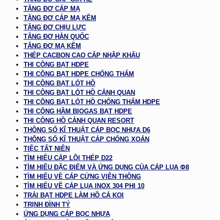
TĂNG ĐƠ CÁP MẠ
TĂNG ĐƠ CÁP MẠ KẼM
TĂNG ĐƠ CHỊU LỰC
TĂNG ĐƠ HÀN QUỐC
TĂNG ĐƠ MẠ KẼM
THÉP CACBON CAO CẤP NHẬP KHẨU
THI CÔNG BẠT HDPE
THI CÔNG BẠT HDPE CHỐNG THẤM
THI CÔNG BẠT LÓT HỒ
THI CÔNG BẠT LÓT HỒ CẢNH QUAN
THI CÔNG BẠT LÓT HỒ CHỐNG THẤM HDPE
THI CÔNG HẦM BIOGAS BẠT HDPE
THI CÔNG HỒ CẢNH QUAN RESORT
THÔNG SỐ KĨ THUẬT CÁP BỌC NHỰA D6
THÔNG SỐ KĨ THUẬT CÁP CHỐNG XOẮN
TIỆC TẤT NIÊN
TÌM HIỂU CÁP LÕI THÉP D22
TÌM HIỂU ĐẶC ĐIỂM VÀ ỨNG DỤNG CỦA CÁP LỤA Φ8
TÌM HIỂU VỀ CÁP CỨNG VIỄN THÔNG
TÌM HIỂU VỀ CÁP LỤA INOX 304 PHI 10
TRẢI BẠT HDPE LÀM HỒ CÁ KOI
TRỊNH ĐÌNH TÝ
ỨNG DỤNG CÁP BỌC NHỰA