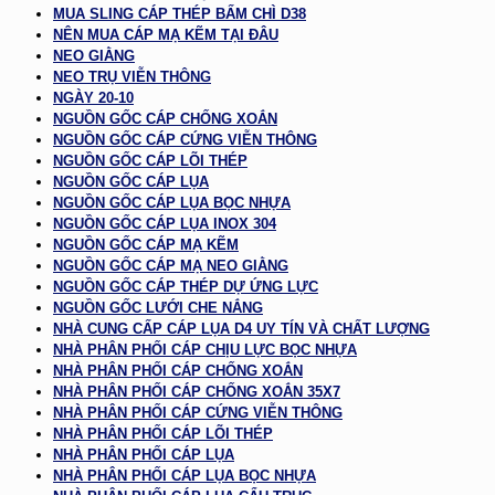
MUA SLING CÁP THÉP BẤM CHÌ D38
NÊN MUA CÁP MẠ KẼM TẠI ĐÂU
NEO GIẰNG
NEO TRỤ VIỄN THÔNG
NGÀY 20-10
NGUỒN GỐC CÁP CHỐNG XOẮN
NGUỒN GỐC CÁP CỨNG VIỄN THÔNG
NGUỒN GỐC CÁP LÕI THÉP
NGUỒN GỐC CÁP LỤA
NGUỒN GỐC CÁP LỤA BỌC NHỰA
NGUỒN GỐC CÁP LỤA INOX 304
NGUỒN GỐC CÁP MẠ KẼM
NGUỒN GỐC CÁP MẠ NEO GIẰNG
NGUỒN GỐC CÁP THÉP DỰ ỨNG LỰC
NGUỒN GỐC LƯỚI CHE NẮNG
NHÀ CUNG CẤP CÁP LỤA D4 UY TÍN VÀ CHẤT LƯỢNG
NHÀ PHÂN PHỐI CÁP CHỊU LỰC BỌC NHỰA
NHÀ PHÂN PHỐI CÁP CHỐNG XOẮN
NHÀ PHÂN PHỐI CÁP CHỐNG XOẮN 35X7
NHÀ PHÂN PHỐI CÁP CỨNG VIỄN THÔNG
NHÀ PHÂN PHỐI CÁP LÕI THÉP
NHÀ PHÂN PHỐI CÁP LỤA
NHÀ PHÂN PHỐI CÁP LỤA BỌC NHỰA