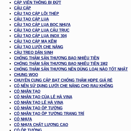
CÁP VIỄN THÔNG BỊ ĐỨT
CẨU CÁP
CẤU TẠO CÁP LÕI THÉP
CẤU TẠO CÁP LỤA
CẤU TẠO CÁP LỤA BỌC NHỰA
CẤU TẠO CÁP LỤA CẨU TRỤC
CẤU TẠO CÁP LỤA INOX 304
CẤU TẠO CÁP MẠ KẼM
CẤU TẠO LƯỚI CHE NẮNG
CẦU TREO DÂN SINH
CHỐNG THẤM SÂN THƯỢNG BAO NHIÊU TIỀN
CHỐNG THẤM SÂN THƯỢNG BAO NHIÊU TIỀN 1M2
CHỐNG THẤM SÂN THƯỢNG NÊN DÙNG LOẠI NÀO TỐT NHẤT
CHUNG WOO
CHUYÊN CUNG CẤP BẠT CHỐNG THẤM HDPE GIÁ RẺ
CÓ NÊN SỬ DỤNG LƯỚI CHE NẮNG CHO RAU KHÔNG
CỎ NHÂN TẠO
CỎ NHÂN TẠO CỦA LÊ HÀ VINA
CỎ NHÂN TẠO LÊ HÀ VINA
CỎ NHÂN TẠO ỐP TƯỜNG
CỎ NHÂN TẠO ỐP TƯỜNG TRANG TRÍ
CỎ NHỰA
CỎ NHỰA CHẤT LƯỢNG CAO
CỎ ỐP TƯỜNG