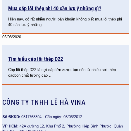
Mua cáp lõi thép phi 40 cần lưu ý những gì?
Hiện nay, có rất nhiều người băn khoăn không biết mua lõi thép phi
40 cần lưu ý những
…
05/08/2020
Tìm hiểu cáp lõi thép D22
Cáp lõi thép D22 là sợi cáp lớn được tạo nên từ nhiều sợi thép
cacbon chất lượng cao
…
CÔNG TY TNHH LÊ HÀ VINA
Số ĐKKD:
0311768394 - Cấp ngày: 03/05/2012
VP HCM:
42A đường 12, Khu Phố 2, Phường Hiệp Bình Phước, Quận