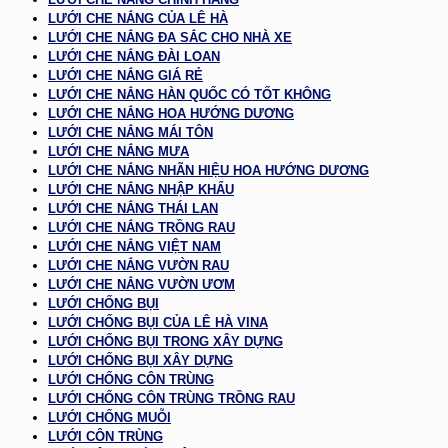
LƯỚI CHE NẮNG CỦA LÊ HÀ
LƯỚI CHE NẮNG ĐA SẮC CHO NHÀ XE
LƯỚI CHE NẮNG ĐÀI LOAN
LƯỚI CHE NẮNG GIÁ RẺ
LƯỚI CHE NẮNG HÀN QUỐC CÓ TỐT KHÔNG
LƯỚI CHE NẮNG HOA HƯỚNG DƯƠNG
LƯỚI CHE NẮNG MÁI TÔN
LƯỚI CHE NẮNG MƯA
LƯỚI CHE NẮNG NHÃN HIỆU HOA HƯỚNG DƯƠNG
LƯỚI CHE NẮNG NHẬP KHẨU
LƯỚI CHE NẮNG THÁI LAN
LƯỚI CHE NẮNG TRỒNG RAU
LƯỚI CHE NẮNG VIỆT NAM
LƯỚI CHE NẮNG VƯỜN RAU
LƯỚI CHE NẮNG VƯỜN ƯƠM
LƯỚI CHỐNG BỤI
LƯỚI CHỐNG BỤI CỦA LÊ HÀ VINA
LƯỚI CHỐNG BỤI TRONG XÂY DỰNG
LƯỚI CHỐNG BỤI XÂY DỰNG
LƯỚI CHỐNG CÔN TRÙNG
LƯỚI CHỐNG CÔN TRÙNG TRỒNG RAU
LƯỚI CHỐNG MUỖI
LƯỚI CÔN TRÙNG