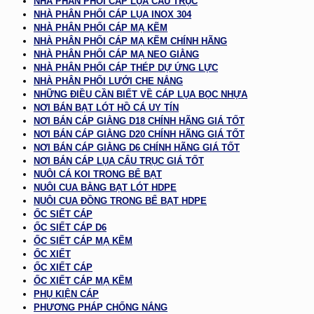
NHÀ PHÂN PHỐI CÁP LỤA CẨU TRỤC
NHÀ PHÂN PHỐI CÁP LỤA INOX 304
NHÀ PHÂN PHỐI CÁP MẠ KẼM
NHÀ PHÂN PHỐI CÁP MẠ KẼM CHÍNH HÃNG
NHÀ PHÂN PHỐI CÁP MẠ NEO GIẰNG
NHÀ PHÂN PHỐI CÁP THÉP DỰ ỨNG LỰC
NHÀ PHÂN PHỐI LƯỚI CHE NẮNG
NHỮNG ĐIỀU CẦN BIẾT VỀ CÁP LỤA BỌC NHỰA
NƠI BÁN BẠT LÓT HỒ CÁ UY TÍN
NƠI BÁN CÁP GIẰNG D18 CHÍNH HÃNG GIÁ TỐT
NƠI BÁN CÁP GIẰNG D20 CHÍNH HÃNG GIÁ TỐT
NƠI BÁN CÁP GIẰNG D6 CHÍNH HÃNG GIÁ TỐT
NƠI BÁN CÁP LỤA CẨU TRỤC GIÁ TỐT
NUÔI CÁ KOI TRONG BỂ BẠT
NUÔI CUA BẰNG BẠT LÓT HDPE
NUÔI CUA ĐỒNG TRONG BỂ BẠT HDPE
ỐC SIẾT CÁP
ỐC SIẾT CÁP D6
ỐC SIẾT CÁP MẠ KẼM
ỐC XIẾT
ỐC XIẾT CÁP
ỐC XIẾT CÁP MẠ KẼM
PHỤ KIỆN CÁP
PHƯƠNG PHÁP CHỐNG NẮNG