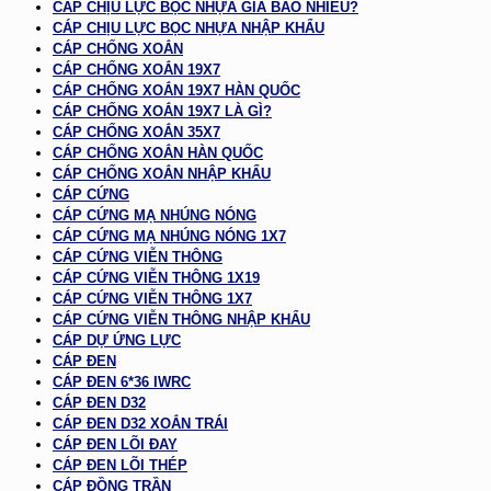
CÁP CHỊU LỰC BỌC NHỰA GIÁ BAO NHIÊU?
CÁP CHỊU LỰC BỌC NHỰA NHẬP KHẨU
CÁP CHỐNG XOẮN
CÁP CHỐNG XOẮN 19X7
CÁP CHỐNG XOẮN 19X7 HÀN QUỐC
CÁP CHỐNG XOẮN 19X7 LÀ GÌ?
CÁP CHỐNG XOẮN 35X7
CÁP CHỐNG XOẮN HÀN QUỐC
CÁP CHỐNG XOẮN NHẬP KHẨU
CÁP CỨNG
CÁP CỨNG MẠ NHÚNG NÓNG
CÁP CỨNG MẠ NHÚNG NÓNG 1X7
CÁP CỨNG VIỄN THÔNG
CÁP CỨNG VIỄN THÔNG 1X19
CÁP CỨNG VIỄN THÔNG 1X7
CÁP CỨNG VIỄN THÔNG NHẬP KHẨU
CÁP DỰ ỨNG LỰC
CÁP ĐEN
CÁP ĐEN 6*36 IWRC
CÁP ĐEN D32
CÁP ĐEN D32 XOẮN TRÁI
CÁP ĐEN LÕI ĐAY
CÁP ĐEN LÕI THÉP
CÁP ĐỒNG TRẦN