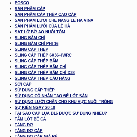
POSCO
SẢN PHẨM CÁP
SẢN PHẨM CÁP THÉP CAO CẤP
SẢN PHẨM LƯỚI CHE NẮNG LÊ HÀ VINA
SẢN PHẨM LƯỚI CỦA LÊ HÀ
SẠT LỞ BỜ AO NUÔI TÔM
SLING BẤM CHÌ
SLING BẤM CHÌ PHI 16
SLING CÁP THÉP
SLING CÁP THÉP 6X36+IWRC
SLING CÁP THÉP BẤM
SLING CÁP THÉP BẤM CHÌ
SLING CÁP THÉP BẤM CHÌ D38
SLING CÁP THÉP CẨU HÀNG
SỢI CÁP
SỬ DỤNG CÁP THÉP
SỬ DỤNG CỎ NHÂN TẠO ĐỂ LÓT SÀN
SỬ DỤNG LƯỚI CHẮN CHO KHU VỰC NUÔI TRỒNG
SỰ KIỆN NGÀY 20-10
TẠI SAO CÁP LỤA D16 ĐƯỢC SỬ DỤNG NHIỀU?
TẤM LÓT BỂ CÁ
TĂNG ĐƠ
TĂNG ĐƠ CÁP
TĂNG ĐƠ CÁP GIÁ RẺ