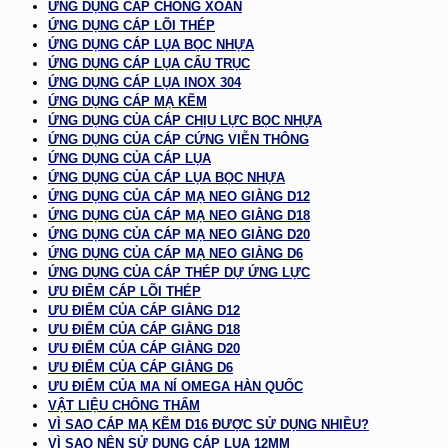
ỨNG DỤNG CÁP CHỐNG XOẮN
ỨNG DỤNG CÁP LÕI THÉP
ỨNG DỤNG CÁP LỤA BỌC NHỰA
ỨNG DỤNG CÁP LỤA CẨU TRỤC
ỨNG DỤNG CÁP LỤA INOX 304
ỨNG DỤNG CÁP MẠ KẼM
ỨNG DỤNG CỦA CÁP CHỊU LỰC BỌC NHỰA
ỨNG DỤNG CỦA CÁP CỨNG VIỄN THÔNG
ỨNG DỤNG CỦA CÁP LỤA
ỨNG DỤNG CỦA CÁP LỤA BỌC NHỰA
ỨNG DỤNG CỦA CÁP MẠ NEO GIẰNG D12
ỨNG DỤNG CỦA CÁP MẠ NEO GIẰNG D18
ỨNG DỤNG CỦA CÁP MẠ NEO GIẰNG D20
ỨNG DỤNG CỦA CÁP MẠ NEO GIẰNG D6
ỨNG DỤNG CỦA CÁP THÉP DỰ ỨNG LỰC
ƯU ĐIỂM CÁP LÕI THÉP
ƯU ĐIỂM CỦA CÁP GIẰNG D12
ƯU ĐIỂM CỦA CÁP GIẰNG D18
ƯU ĐIỂM CỦA CÁP GIẰNG D20
ƯU ĐIỂM CỦA CÁP GIẰNG D6
ƯU ĐIỂM CỦA MA NÍ OMEGA HÀN QUỐC
VẬT LIỆU CHỐNG THẤM
VÌ SAO CÁP MẠ KẼM D16 ĐƯỢC SỬ DỤNG NHIỀU?
VÌ SAO NÊN SỬ DỤNG CÁP LỤA 12MM