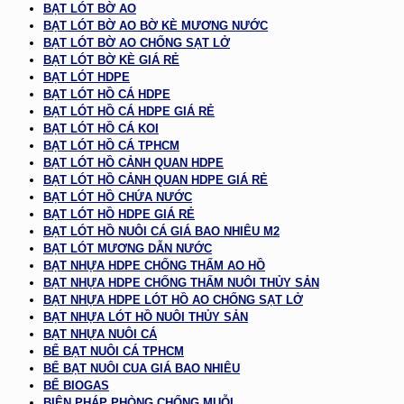
BẠT LÓT BỜ AO
BẠT LÓT BỜ AO BỜ KÈ MƯƠNG NƯỚC
BẠT LÓT BỜ AO CHỐNG SẠT LỞ
BẠT LÓT BỜ KÈ GIÁ RẺ
BẠT LÓT HDPE
BẠT LÓT HỒ CÁ HDPE
BẠT LÓT HỒ CÁ HDPE GIÁ RẺ
BẠT LÓT HỒ CÁ KOI
BẠT LÓT HỒ CÁ TPHCM
BẠT LÓT HỒ CẢNH QUAN HDPE
BẠT LÓT HỒ CẢNH QUAN HDPE GIÁ RẺ
BẠT LÓT HỒ CHỨA NƯỚC
BẠT LÓT HỒ HDPE GIÁ RẺ
BẠT LÓT HỒ NUÔI CÁ GIÁ BAO NHIÊU M2
BẠT LÓT MƯƠNG DẪN NƯỚC
BẠT NHỰA HDPE CHỐNG THẤM AO HỒ
BẠT NHỰA HDPE CHỐNG THẤM NUÔI THỦY SẢN
BẠT NHỰA HDPE LÓT HỒ AO CHỐNG SẠT LỞ
BẠT NHỰA LÓT HỒ NUÔI THỦY SẢN
BẠT NHỰA NUÔI CÁ
BỂ BẠT NUÔI CÁ TPHCM
BỂ BẠT NUÔI CUA GIÁ BAO NHIÊU
BỂ BIOGAS
BIỆN PHÁP PHÒNG CHỐNG MUỖI