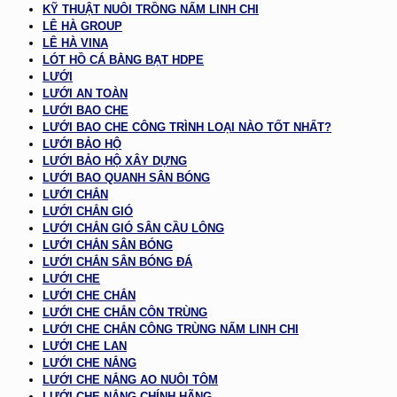
KỸ THUẬT NUÔI TRỒNG NẤM LINH CHI
LÊ HÀ GROUP
LÊ HÀ VINA
LÓT HỒ CÁ BẰNG BẠT HDPE
LƯỚI
LƯỚI AN TOÀN
LƯỚI BAO CHE
LƯỚI BAO CHE CÔNG TRÌNH LOẠI NÀO TỐT NHẤT?
LƯỚI BẢO HỘ
LƯỚI BẢO HỘ XÂY DỰNG
LƯỚI BAO QUANH SÂN BÓNG
LƯỚI CHẮN
LƯỚI CHẮN GIÓ
LƯỚI CHẮN GIÓ SÂN CẦU LÔNG
LƯỚI CHẮN SÂN BÓNG
LƯỚI CHẮN SÂN BÓNG ĐÁ
LƯỚI CHE
LƯỚI CHE CHẮN
LƯỚI CHE CHẮN CÔN TRÙNG
LƯỚI CHE CHẮN CÔNG TRÙNG NẤM LINH CHI
LƯỚI CHE LAN
LƯỚI CHE NẮNG
LƯỚI CHE NẮNG AO NUÔI TÔM
LƯỚI CHE NẮNG CHÍNH HÃNG