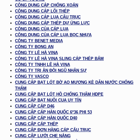
CÔNG DỤNG CÁP CHỐNG XOẮN
CÔNG DỤNG CÁP LÕI THÉP
CÔNG DỤNG CÁP LỤA CẨU TRỤC
CÔNG DỤNG CÁP THÉP DỰ ỨNG LỰC
CÔNG DỤNG CỦA CÁP LỤA
CÔNG DỤNG CỦA CÁP LỤA BỌC NHỰA
CÔNG TY BENET MEDIA
CÔNG TY BONG AN
CÔNG TY LÊ HÀ VINA
CÔNG TY LÊ HÀ VINA SLING CÁP THÉP BẤM
CÔNG TY TNHH LÊ HÀ VINA
CÔNG TY TRI ÂN ĐỘI NGŨ NHÂN SỰ
CÔNG TY VASCO
CUNG CẤP BẠT LÓT BỜ AO MƯƠNG KÈ DẪN NƯỚC CHỐNG
THẤM
CUNG CẤP BẠT LÓT HỒ CHỐNG THẤM HDPE
CUNG CẤP BẠT NUÔI CUA UY TÍN
CUNG CẤP CÁP D46
CUNG CẤP CÁP HÀN QUỐC 6*36 PHI 53
CUNG CẤP CÁP HÀN QUỐC D40
CUNG CẤP CÁP THÉP
CUNG CẤP ĐƠN HÀNG CÁP CẨU TRỤC
CUNG CẤP LƯỚI CHE NẮNG