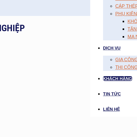
CÁP THÉ
PHỤ KIỆN
KHÓ
NGHIỆP
TĂN
MA 
DỊCH VỤ
GIA CÔN
THI CÔN
KHÁCH HÀNG
TIN TỨC
LIÊN HỆ