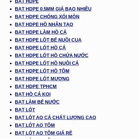
BẠT HDPE
BẠT HDPE 0.5MM GIÁ BAO NHIÊU
BẠT HDPE CHỐNG XÓI MÒN
BẠT HDPE HỒ NHÂN TẠO
BẠT HDPE LÀM HỒ CÁ
BẠT HDPE LÓT BỂ NUÔI CUA
BẠT HDPE LÓT HỒ CÁ
BẠT HDPE LÓT HỒ CHỨA NƯỚC
BẠT HDPE LÓT HỒ NUÔI CÁ
BẠT HDPE LÓT HỒ TÔM
BẠT HDPE LÓT MƯƠNG
BẠT HDPE TPHCM
BẠT HỒ CÁ KOI
BẠT LÀM BỂ NƯỚC
BẠT LÓT
BẠT LÓT AO CÁ CHẤT LƯỢNG CAO
BẠT LÓT AO TÔM
BẠT LÓT AO TÔM GIÁ RẺ