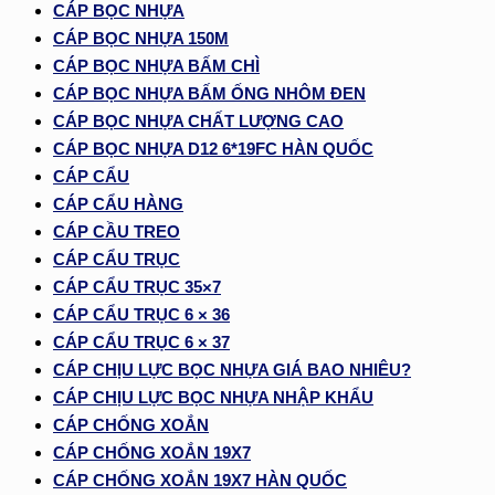
CÁP BỌC NHỰA
CÁP BỌC NHỰA 150M
CÁP BỌC NHỰA BẤM CHÌ
CÁP BỌC NHỰA BẤM ỐNG NHÔM ĐEN
CÁP BỌC NHỰA CHẤT LƯỢNG CAO
CÁP BỌC NHỰA D12 6*19FC HÀN QUỐC
CÁP CẨU
CÁP CẨU HÀNG
CÁP CẦU TREO
CÁP CẨU TRỤC
CÁP CẨU TRỤC 35×7
CÁP CẨU TRỤC 6 × 36
CÁP CẨU TRỤC 6 × 37
CÁP CHỊU LỰC BỌC NHỰA GIÁ BAO NHIÊU?
CÁP CHỊU LỰC BỌC NHỰA NHẬP KHẨU
CÁP CHỐNG XOẮN
CÁP CHỐNG XOẮN 19X7
CÁP CHỐNG XOẮN 19X7 HÀN QUỐC