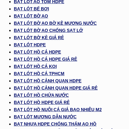
BẠT LÓT AO TÔM HDPE
BẠT LÓT BỂ BƠI
BẠT LÓT BỜ AO
BẠT LÓT BỜ AO BỜ KÈ MƯƠNG NƯỚC
BẠT LÓT BỜ AO CHỐNG SẠT LỞ
BẠT LÓT BỜ KÈ GIÁ RẺ
BẠT LÓT HDPE
BẠT LÓT HỒ CÁ HDPE
BẠT LÓT HỒ CÁ HDPE GIÁ RẺ
BẠT LÓT HỒ CÁ KOI
BẠT LÓT HỒ CÁ TPHCM
BẠT LÓT HỒ CẢNH QUAN HDPE
BẠT LÓT HỒ CẢNH QUAN HDPE GIÁ RẺ
BẠT LÓT HỒ CHỨA NƯỚC
BẠT LÓT HỒ HDPE GIÁ RẺ
BẠT LÓT HỒ NUÔI CÁ GIÁ BAO NHIÊU M2
BẠT LÓT MƯƠNG DẪN NƯỚC
BẠT NHỰA HDPE CHỐNG THẤM AO HỒ