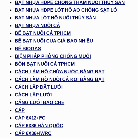
BẠT NHỰA HDPE CHỐNG THẤM NUÔI THỦY SẢN
BẠT NHỰA HDPE LÓT HỒ AO CHỐNG SẠT LỞ
BẠT NHỰA LÓT HỒ NUÔI THỦY SẢN
BẠT NHỰA NUÔI CÁ
BỂ BẠT NUÔI CÁ TPHCM
BỂ BẠT NUÔI CUA GIÁ BAO NHIÊU
BỂ BIOGAS
BIỆN PHÁP PHÒNG CHỐNG MUỖI
BỒN BẠT NUÔI CÁ TPHCM
CÁCH LÀM HỒ CHỨA NƯỚC BẰNG BẠT
CÁCH LÀM HỒ NUÔI CÁ KOI BẰNG BẠT
CÁCH LẮP ĐẶT LƯỚI
CÁCH LẮP LƯỚI
CĂNG LƯỚI BAO CHE
CÁP
CÁP 6X12+FC
CÁP 6X36 HÀN QUỐC
CÁP 6X36+IWRC