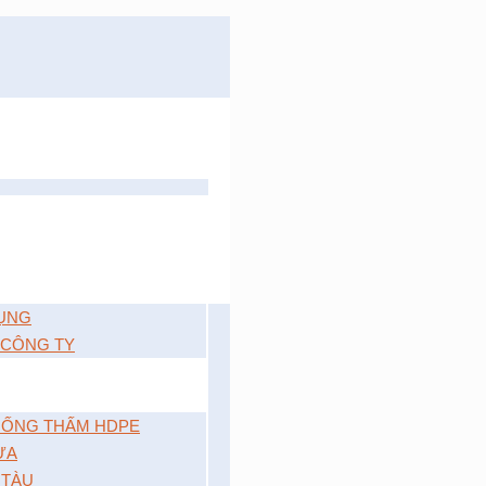
ỤNG
 CÔNG TY
ỐNG THẤM HDPE
ỰA
 TÀU