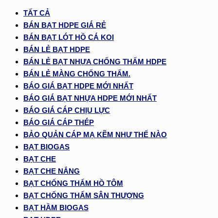
TẤT CẢ
BÁN BẠT HDPE GIÁ RẺ
BÁN BẠT LÓT HỒ CÁ KOI
BÁN LẺ BẠT HDPE
BÁN LẺ BẠT NHỰA CHỐNG THẤM HDPE
BÁN LẺ MÀNG CHỐNG THẤM.
BÁO GIÁ BẠT HDPE MỚI NHẤT
BÁO GIÁ BẠT NHỰA HDPE MỚI NHẤT
BÁO GIÁ CÁP CHỊU LỰC
BÁO GIÁ CÁP THÉP
BẢO QUẢN CÁP MẠ KẼM NHƯ THẾ NÀO
BẠT BIOGAS
BẠT CHE
BẠT CHE NẮNG
BẠT CHỐNG THẤM HỒ TÔM
BẠT CHỐNG THẤM SÂN THƯỢNG
BẠT HẦM BIOGAS