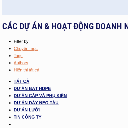
CÁC DỰ ÁN & HOẠT ĐỘNG DOANH 
Filter by
Chuyên mục
Tags
Authors
Hiển thị tất cả
TẤT CẢ
DỰ ÁN BẠT HDPE
DỰ ÁN CÁP VÀ PHỤ KIỆN
DỰ ÁN DÂY NEO TÀU
DỰ ÁN LƯỚI
TIN CÔNG TY