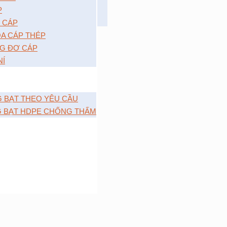
P
 CÁP
A CÁP THÉP
G ĐƠ CÁP
NÍ
G BẠT THEO YÊU CẦU
G BẠT HDPE CHỐNG THẤM