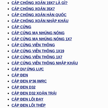
CÁP CHỐNG XOẮN 19X7 LÀ GÌ?
CÁP CHỐNG XOẮN 35X7
CÁP CHỐNG XOẮN HÀN QUỐC
CÁP CHỐNG XOẮN NHẬP KHẨU
CÁP CỨNG
CÁP CỨNG MẠ NHÚNG NÓNG
CÁP CỨNG MẠ NHÚNG NÓNG 1X7
CÁP CỨNG VIỄN THÔNG
CÁP CỨNG VIỄN THÔNG 1X19
CÁP CỨNG VIỄN THÔNG 1X7
CÁP CỨNG VIỄN THÔNG NHẬP KHẨU
CÁP DỰ ỨNG LỰC
CÁP ĐEN
CÁP ĐEN 6*36 IWRC
CÁP ĐEN D32
CÁP ĐEN D32 XOẮN TRÁI
CÁP ĐEN LÕI ĐAY
CÁP ĐEN LÕI THÉP