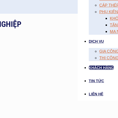
CÁP THÉ
PHỤ KIỆN
KHÓ
NGHIỆP
TĂN
MA 
DỊCH VỤ
GIA CÔN
THI CÔN
KHÁCH HÀNG
TIN TỨC
LIÊN HỆ