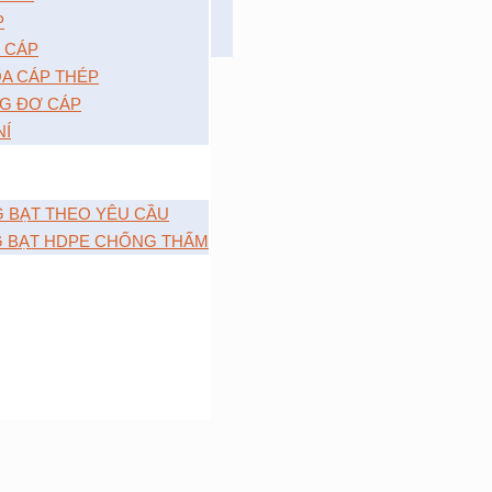
P
 CÁP
A CÁP THÉP
G ĐƠ CÁP
NÍ
G BẠT THEO YÊU CẦU
G BẠT HDPE CHỐNG THẤM