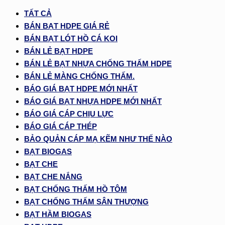
TẤT CẢ
BÁN BẠT HDPE GIÁ RẺ
BÁN BẠT LÓT HỒ CÁ KOI
BÁN LẺ BẠT HDPE
BÁN LẺ BẠT NHỰA CHỐNG THẤM HDPE
BÁN LẺ MÀNG CHỐNG THẤM.
BÁO GIÁ BẠT HDPE MỚI NHẤT
BÁO GIÁ BẠT NHỰA HDPE MỚI NHẤT
BÁO GIÁ CÁP CHỊU LỰC
BÁO GIÁ CÁP THÉP
BẢO QUẢN CÁP MẠ KẼM NHƯ THẾ NÀO
BẠT BIOGAS
BẠT CHE
BẠT CHE NẮNG
BẠT CHỐNG THẤM HỒ TÔM
BẠT CHỐNG THẤM SÂN THƯỢNG
BẠT HẦM BIOGAS