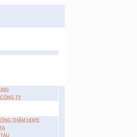
ỤNG
 CÔNG TY
ỐNG THẤM HDPE
ỰA
 TÀU