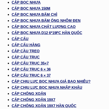
CÁP BỌC NHỰA
CÁP BỌC NHỰA 150M
CÁP BỌC NHỰA BẤM CHÌ
CÁP BỌC NHỰA BẤM ỐNG NHÔM ĐEN
CÁP BỌC NHỰA CHẤT LƯỢNG CAO
CÁP BỌC NHỰA D12 6*19FC HÀN QUỐC
CÁP CẨU
CÁP CẨU HÀNG
CÁP CẦU TREO
CÁP CẨU TRỤC
CÁP CẨU TRỤC 35×7
CÁP CẨU TRỤC 6 × 36
CÁP CẨU TRỤC 6 × 37
CÁP CHỊU LỰC BỌC NHỰA GIÁ BAO NHIÊU?
CÁP CHỊU LỰC BỌC NHỰA NHẬP KHẨU
CÁP CHỐNG XOẮN
CÁP CHỐNG XOẮN 19X7
CÁP CHỐNG XOẮN 19X7 HÀN QUỐC