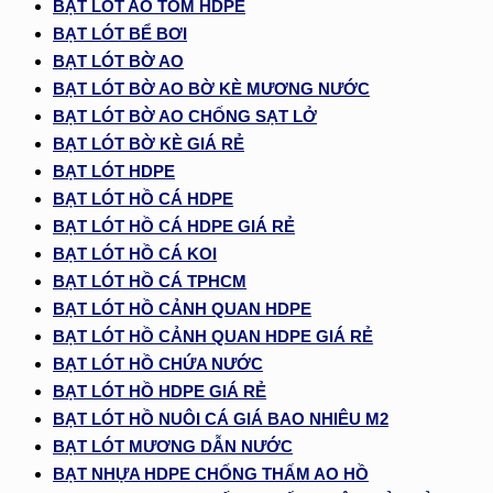
BẠT LÓT AO TÔM HDPE
BẠT LÓT BỂ BƠI
BẠT LÓT BỜ AO
BẠT LÓT BỜ AO BỜ KÈ MƯƠNG NƯỚC
BẠT LÓT BỜ AO CHỐNG SẠT LỞ
BẠT LÓT BỜ KÈ GIÁ RẺ
BẠT LÓT HDPE
BẠT LÓT HỒ CÁ HDPE
BẠT LÓT HỒ CÁ HDPE GIÁ RẺ
BẠT LÓT HỒ CÁ KOI
BẠT LÓT HỒ CÁ TPHCM
BẠT LÓT HỒ CẢNH QUAN HDPE
BẠT LÓT HỒ CẢNH QUAN HDPE GIÁ RẺ
BẠT LÓT HỒ CHỨA NƯỚC
BẠT LÓT HỒ HDPE GIÁ RẺ
BẠT LÓT HỒ NUÔI CÁ GIÁ BAO NHIÊU M2
BẠT LÓT MƯƠNG DẪN NƯỚC
BẠT NHỰA HDPE CHỐNG THẤM AO HỒ