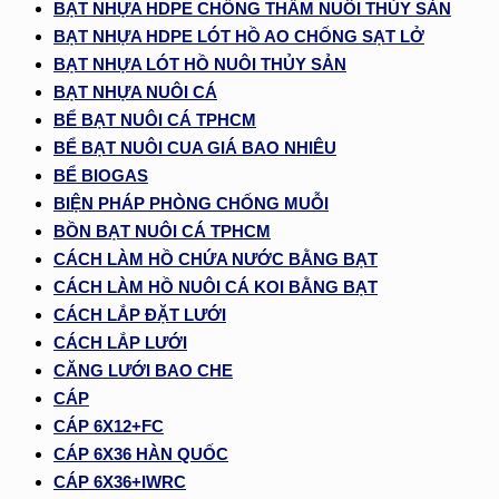
BẠT NHỰA HDPE CHỐNG THẤM NUÔI THỦY SẢN
BẠT NHỰA HDPE LÓT HỒ AO CHỐNG SẠT LỞ
BẠT NHỰA LÓT HỒ NUÔI THỦY SẢN
BẠT NHỰA NUÔI CÁ
BỂ BẠT NUÔI CÁ TPHCM
BỂ BẠT NUÔI CUA GIÁ BAO NHIÊU
BỂ BIOGAS
BIỆN PHÁP PHÒNG CHỐNG MUỖI
BỒN BẠT NUÔI CÁ TPHCM
CÁCH LÀM HỒ CHỨA NƯỚC BẰNG BẠT
CÁCH LÀM HỒ NUÔI CÁ KOI BẰNG BẠT
CÁCH LẮP ĐẶT LƯỚI
CÁCH LẮP LƯỚI
CĂNG LƯỚI BAO CHE
CÁP
CÁP 6X12+FC
CÁP 6X36 HÀN QUỐC
CÁP 6X36+IWRC