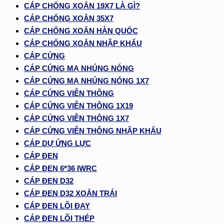
CÁP CHỐNG XOẮN 19X7 LÀ GÌ?
CÁP CHỐNG XOẮN 35X7
CÁP CHỐNG XOẮN HÀN QUỐC
CÁP CHỐNG XOẮN NHẬP KHẨU
CÁP CỨNG
CÁP CỨNG MẠ NHÚNG NÓNG
CÁP CỨNG MẠ NHÚNG NÓNG 1X7
CÁP CỨNG VIỄN THÔNG
CÁP CỨNG VIỄN THÔNG 1X19
CÁP CỨNG VIỄN THÔNG 1X7
CÁP CỨNG VIỄN THÔNG NHẬP KHẨU
CÁP DỰ ỨNG LỰC
CÁP ĐEN
CÁP ĐEN 6*36 IWRC
CÁP ĐEN D32
CÁP ĐEN D32 XOẮN TRÁI
CÁP ĐEN LÕI ĐAY
CÁP ĐEN LÕI THÉP