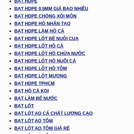
BẠT HDPE
BẠT HDPE 0.5MM GIÁ BAO NHIÊU
BẠT HDPE CHỐNG XÓI MÒN
BẠT HDPE HỒ NHÂN TẠO
BẠT HDPE LÀM HỒ CÁ
BẠT HDPE LÓT BỂ NUÔI CUA
BẠT HDPE LÓT HỒ CÁ
BẠT HDPE LÓT HỒ CHỨA NƯỚC
BẠT HDPE LÓT HỒ NUÔI CÁ
BẠT HDPE LÓT HỒ TÔM
BẠT HDPE LÓT MƯƠNG
BẠT HDPE TPHCM
BẠT HỒ CÁ KOI
BẠT LÀM BỂ NƯỚC
BẠT LÓT
BẠT LÓT AO CÁ CHẤT LƯỢNG CAO
BẠT LÓT AO TÔM
BẠT LÓT AO TÔM GIÁ RẺ