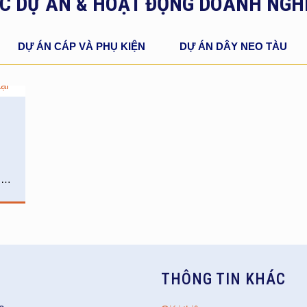
C DỰ ÁN & HOẠT ĐỘNG DOANH NGH
DỰ ÁN CÁP VÀ PHỤ KIỆN
DỰ ÁN DÂY NEO TÀU
…
THÔNG TIN KHÁC