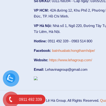
Số ĐKKD:
0311768394 - Cấp ngày: 03/05/201
VP HCM:
42A đường 12, Khu Phố 2, Phường
Đức, TP. Hồ Chí Minh.
VP Hà Nội:
Nhà số 1, Ngõ 220, Đường Tây T
Từ Liêm, Hà Nội.
Hotline:
0911 492 339 - 0983 514 800
Facebook:
batnhuabatchongthamhdpe/
Website:
https://www.lehagroup.com/
Email:
Lehavinagroup@gmail.com
0911 492 339
© 2014 Lê Hà Group. All Rights Reserved.
Qua