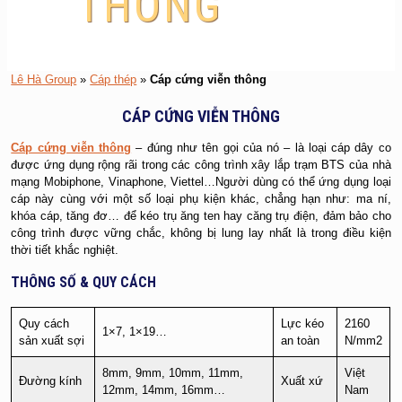
THÔNG
Lê Hà Group
»
Cáp thép
»
Cáp cứng viễn thông
CÁP CỨNG VIỄN THÔNG
Cáp cứng viễn thông
– đúng như tên gọi của nó – là loại cáp dây co
được ứng dụng rộng rãi trong các công trình xây lắp trạm BTS của nhà
mạng Mobiphone, Vinaphone, Viettel…Người dùng có thể ứng dụng loại
cáp này cùng với một số loại phụ kiện khác, chẳng hạn như: ma ní,
khóa cáp, tăng đơ… để kéo trụ ăng ten hay căng trụ điện, đảm bảo cho
công trình được vững chắc, không bị lung lay nhất là trong điều kiện
thời tiết khắc nghiệt.
THÔNG SỐ & QUY CÁCH
Quy cách
Lực kéo
2160
1×7, 1×19…
sản xuất sợi
an toàn
N/mm2
8mm, 9mm, 10mm, 11mm,
Việt
Đường kính
Xuất xứ
12mm, 14mm, 16mm…
Nam