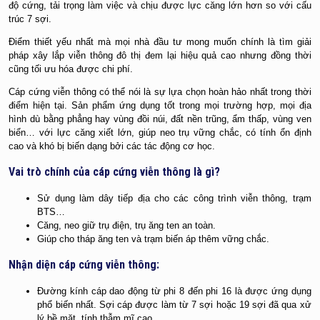
độ cứng, tải trọng làm việc và chịu được lực căng lớn hơn so với cấu
trúc 7 sợi.
Điểm thiết yếu nhất mà mọi nhà đầu tư mong muốn chính là tìm giải
pháp xây lắp viễn thông đô thị đem lại hiệu quả cao nhưng đồng thời
cũng tối ưu hóa được chi phí.
Cáp cứng viễn thông có thể nói là sự lựa chọn hoàn hảo nhất trong thời
điểm hiện tại. Sản phẩm ứng dụng tốt trong mọi trường hợp, mọi địa
hình dù bằng phẳng hay vùng đồi núi, đất nền trũng, ẩm thấp, vùng ven
biển… với lực căng xiết lớn, giúp neo trụ vững chắc, có tính ổn định
cao và khó bị biến dạng bởi các tác động cơ học.
Vai trò chính của cáp cứng viễn thông là gì?
Sử dụng làm dây tiếp địa cho các công trình viễn thông, trạm
BTS…
Căng, neo giữ trụ điện, trụ ăng ten an toàn.
Giúp cho tháp ăng ten và trạm biến áp thêm vững chắc.
Nhận diện cáp cứng viễn thông:
Đường kính cáp dao động từ phi 8 đến phi 16 là được ứng dụng
phổ biến nhất. Sợi cáp được làm từ 7 sợi hoặc 19 sợi đã qua xử
lý bề mặt, tính thẫm mĩ cao.