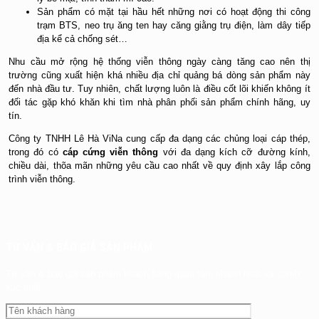
Sản phẩm có mặt tại hầu hết những nơi có hoạt động thi công
trạm BTS, neo trụ ăng ten hay căng giằng trụ điện, làm dây tiếp
địa kể cả chống sét…
Nhu cầu mở rộng hệ thống viễn thông ngày càng tăng cao nên thị
trường cũng xuất hiện khá nhiều địa chỉ quảng bá dòng sản phẩm này
đến nhà đầu tư. Tuy nhiên, chất lượng luôn là điều cốt lõi khiến không ít
đối tác gặp khó khăn khi tìm nhà phân phối sản phẩm chính hãng, uy
tín.
Công ty TNHH Lê Hà ViNa cung cấp đa dạng các chủng loại cáp thép,
trong đó có
cáp cứng viễn thông
với đa dạng kích cỡ đường kính,
chiều dài, thõa mãn những yêu cầu cao nhất về quy định xây lắp công
trình viễn thông.
TƯ VẤN & BÁO GIÁ SẢN PHẨM
Tư vấn & báo giá sản phẩm khách hàng quan tâm nhanh nhất và chính
xác nhất