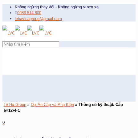
Không ngừng thay đổi - Không ngừng vươn xa
0983 514 800
lehavinagroup@gmail.com
Lê Hà Group
»
Dự Án Cáp và Phụ Kiện
»
Thông số kỹ thuật: Cáp
6×12+FC
0