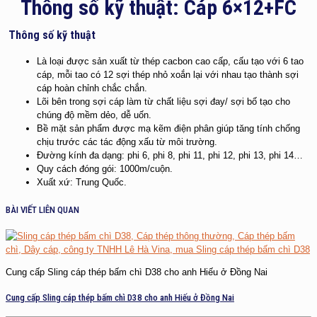
Thông số kỹ thuật: Cáp 6×12+FC
Thông số kỹ thuật
Là loại được sản xuất từ thép cacbon cao cấp, cấu tạo với 6 tao
cáp, mỗi tao có 12 sợi thép nhỏ xoắn lại với nhau tạo thành sợi
cáp hoàn chỉnh chắc chắn.
Lõi bên trong sợi cáp làm từ chất liệu sợi đay/ sợi bố tạo cho
chúng độ mềm dẻo, dễ uốn.
Bề mặt sản phẩm được mạ kẽm điện phân giúp tăng tính chống
chịu trước các tác động xấu từ môi trường.
Đường kính đa dạng: phi 6, phi 8, phi 11, phi 12, phi 13, phi 14…
Quy cách đóng gói: 1000m/cuộn.
Xuất xứ: Trung Quốc.
BÀI VIẾT LIÊN QUAN
Cung cấp Sling cáp thép bấm chì D38 cho anh Hiếu ở Đồng Nai
Cung cấp Sling cáp thép bấm chì D38 cho anh Hiếu ở Đồng Nai